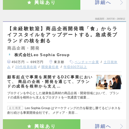
興味あり
詳細へ
掲載期間
26/07/30～26/08/12
【未経験歓迎】商品企画開発職「食」からラ
イフスタイルをアップデートする。急成長ブ
ランドの核を創る
商品企画・開発
株式会社Leo Sophia Group
450万円 ～ 699万円
東京都
ベンチャー企業
土日祝休
み
20代役員在籍
開発責任者
年収600万以上
顧客起点で事業を展開するD2C事業におい
て、 商品の企画・開発を通じて、ブラン
ドの成長を根幹から支え…
プロテインを中心とした健康食品商材の商品企画・開発領域において、 ブラン
ドの成長を根幹から支えるプロダクトを一気通貫で裁量…
Leo Sophia Group はマーケティングの力を駆使し勝てるビジネスを
会社概要
創り続ける事業開発会社です。 メディア・美容…
興味あり
詳細へ