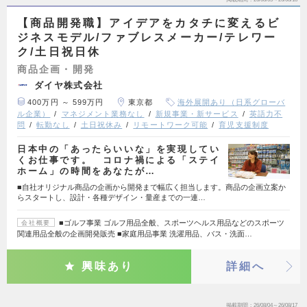
【商品開発職】アイデアをカタチに変えるビ
ジネスモデル/ファブレスメーカー/テレワー
ク/土日祝日休
商品企画・開発
ダイヤ株式会社
400万円 ～ 599万円
東京都
海外展開あり（日系グローバ
ル企業）
マネジメント業務なし
新規事業・新サービス
英語力不
問
転勤なし
土日祝休み
リモートワーク可能
育児支援制度
日本中の「あったらいいな」を実現してい
くお仕事です。 コロナ禍による「ステイ
ホーム」の時間をあなたが…
■自社オリジナル商品の企画から開発まで幅広く担当します。商品の企画立案か
らスタートし、設計・各種デザイン・量産までの一連…
■ゴルフ事業 ゴルフ用品全般、スポーツヘルス用品などのスポーツ
会社概要
関連用品全般の企画開発販売 ■家庭用品事業 洗濯用品、バス・洗面…
興味あり
詳細へ
掲載期間
26/08/04～26/08/17