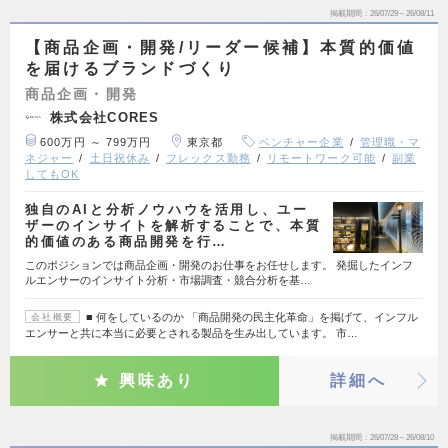
掲載期間
26/07/29～26/08/11
【商品企画・開発/リーダー候補】本質的価値
を届けるブランドづくり
商品企画・開発
株式会社CORES
600万円 ～ 799万円
東京都
ベンチャー企業
管理職・マ
ネジャー
土日祝休み
フレックス勤務
リモートワーク可能
副業
してもOK
独自のAIと分析ノウハウを活用し、ユー
ザーのインサイトを解析することで、本質
的価値のある商品開発を行…
このポジションでは商品企画・開発のお仕事をお任せします。 発掘したインフ
ルエンサーのインサイト分析・市場調査・競合分析を基…
■ 何をしているのか 「商品開発の民主化革命」を掲げて、インフル
会社概要
エンサーと共に本当に必要とされる製品を生み出しています。 市…
興味あり
詳細へ
掲載期間
26/07/28～26/08/10