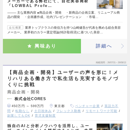
メーカーである弊社にて、自社美容商材
「LOWBAL Profe…
⸻ 主な業務内容 ●商品企画・開発 ・新商品の企画立案、リニューアル商
品の開発 ・企画書作成、社内プレゼンテーション ・市場…
業界トップクラスの発信力を持つ山崎健吾が代表を務める総合美容
会社概要
メーカー。 業界初のカラー選定理論(特許取得済)に基づいた美容…
興味あり
詳細へ
掲載期間
26/07/31～26/08/13
【商品企画・開発】ユーザーの声を形に！メ
リハリある働き方で私生活も充実するモノづ
くりに挑戦
商品企画・開発
株式会社CORES
450万円 ～ 599万円
東京都
ベンチャー企業
英語力不
問
転勤なし
土日祝休み
フレックス勤務
リモートワーク可能
副業してもOK
育児支援制度
独自のAIと分析ノウハウを活用し、ユー