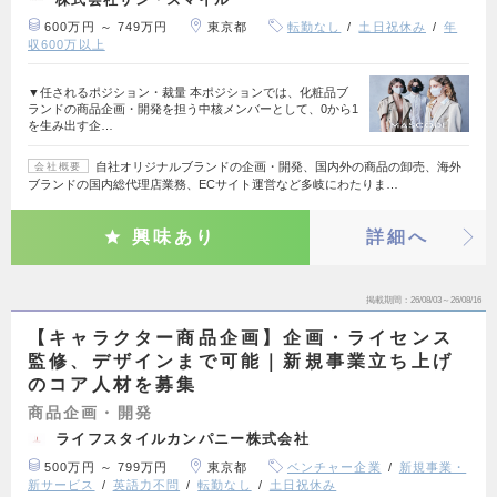
600万円 ～ 749万円
東京都
転勤なし
土日祝休み
年
収600万以上
▼任されるポジション・裁量 本ポジションでは、化粧品ブ
ランドの商品企画・開発を担う中核メンバーとして、0から1
を生み出す企…
自社オリジナルブランドの企画・開発、国内外の商品の卸売、海外
会社概要
ブランドの国内総代理店業務、ECサイト運営など多岐にわたりま…
興味あり
詳細へ
掲載期間
26/08/03～26/08/16
【キャラクター商品企画】企画・ライセンス
監修、デザインまで可能｜新規事業立ち上げ
のコア人材を募集
商品企画・開発
ライフスタイルカンパニー株式会社
500万円 ～ 799万円
東京都
ベンチャー企業
新規事業・
新サービス
英語力不問
転勤なし
土日祝休み