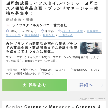
◢◤急成長ライフスタイルベンチャー◢◤コ
スメ領域商品企画・ブランドマネージャー候
補を募集中！
商品企画・開発
ライフスタイルカンパニー株式会社
500万円 ～ 799万円
東京都
ベンチャー企業
新規事業・
新サービス
英語力不問
転勤なし
土日祝休み
自社ブランドの新商品企画から新規ブラン
ドの商品企画・商品開発までご経験や希望
を踏まえて１つまたは複数…
ブランドのマーケティング／SNS(PR・プロモーション)業務をお任せいたしま
す。特に現在、Tiktokマーケティングに注…
■自社ブランド「MilleFee」（コスメ）、「fractional CC」（スキン
会社概要
ケア）の展開 ■自社ブランド「TOKO…
興味あり
詳細へ
掲載期間
26/08/03～26/08/16
Senior Category Manager - Grocery &