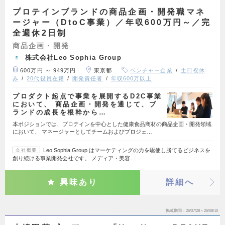
プロテインブランドの商品企画・開発職マネ
ージャー（DtoC事業）／年収600万円～／完
全週休2日制
商品企画・開発
株式会社Leo Sophia Group
600万円 ～ 949万円
東京都
ベンチャー企業
土日祝休
み
20代役員在籍
開発責任者
年収600万以上
プロダクト起点で事業を展開するD2C事業
において、 商品企画・開発を通じて、ブ
ランドの成長を根幹から…
本ポジションでは、プロテインを中心とした健康食品商材の商品企画・開発領域
において、 マネージャーとしてチームおよびプロジェ…
Leo Sophia Group はマーケティングの力を駆使し勝てるビジネスを
会社概要
創り続ける事業開発会社です。 メディア・美容…
興味あり
詳細へ
掲載期間
26/07/28～26/08/10