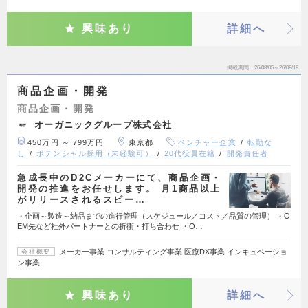
興味あり
詳細へ
掲載期間
26/08/05～26/08/18
商品企画・開発
商品企画・開発
オーガニックグループ株式会社
450万円 ～ 799万円
東京都
ベンチャー企業
転勤な
し
ポテンシャル採用（未経験可）
20代役員在籍
開発責任者
急成長中のD2Cメーカーにて、商品企画・
開発の推進をお任せします。 月1商品以上
がリリースされるスピー…
・企画～製造～納品までの進行管理（スケジュール／コスト／品質の管理） ・O
EM先など社外パートナーとの折衝・打ち合わせ ・O…
メーカー事業 コンサルティング事業 医療DX事業 インキュベーショ
会社概要
ン事業
興味あり
詳細へ