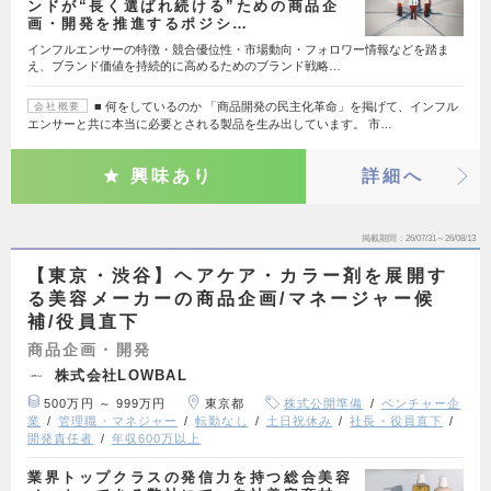
ンドが“長く選ばれ続ける”ための商品企
画・開発を推進するポジシ…
インフルエンサーの特徴・競合優位性・市場動向・フォロワー情報などを踏ま
え、ブランド価値を持続的に高めるためのブランド戦略…
■ 何をしているのか 「商品開発の民主化革命」を掲げて、インフル
会社概要
エンサーと共に本当に必要とされる製品を生み出しています。 市…
興味あり
詳細へ
掲載期間
26/07/31～26/08/13
【東京・渋谷】ヘアケア・カラー剤を展開す
る美容メーカーの商品企画/マネージャー候
補/役員直下
商品企画・開発
株式会社LOWBAL
500万円 ～ 999万円
東京都
株式公開準備
ベンチャー企
業
管理職・マネジャー
転勤なし
土日祝休み
社長・役員直下
開発責任者
年収600万以上
業界トップクラスの発信力を持つ総合美容