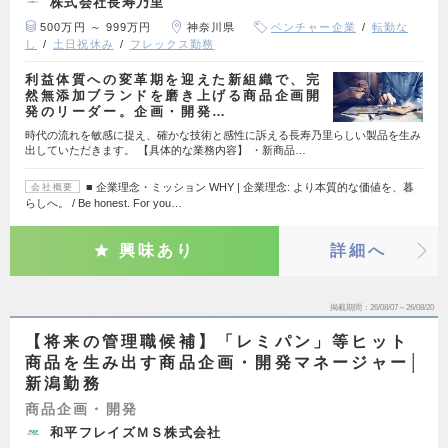
株式会社長寿乃里
500万円 ～ 999万円
神奈川県
ベンチャー企業
転勤な
し
土日祝休み
フレックス勤務
利益体質への変革期を迎えた新組織で、完
然無添加ブランドを磨き上げる商品企画開
発のリーダー。企画・開発…
時代の流れを敏感に捉え、確かな技術と感性に訴える長寿乃里らしい製品を生み
出していただきます。 【具体的な業務内容】 ・新商品…
■ 企業理念・ミッション WHY | 企業理念: より本質的な価値を、暮
会社概要
らしへ。 / Be honest. For you…
興味あり
詳細へ
掲載期間
26/08/07～26/08/20
【将来の管理職候補】「レミパン」等ヒット
商品を生み出す商品企画・開発マネージャー│
新潟勤務
商品企画・開発
和平フレイズＭＳ株式会社