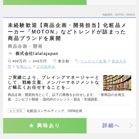
掲載期間
26/07/30～26/08/12
未経験歓迎【商品企画・開発担当】化粧品メ
ーカー「MOTON」などトレンドが詰まった
商品ブランドを展開
商品企画・開発
株式会社lalalajapan
400万円 ～ 649万円
東京都
ベンチャー企業
英語力不
問
転勤なし
土日祝休み
ご実績により、プレイングマネージャーと
して、戦略立案、メンバーマネジメントな
ど幅広くお任せすることを…
商品企画・開発担当として、以下の業務をお任せします。 ・新商品の企画立
案・コンセプト開発 ・国内外のトレンド・競合・市場調査…
化粧品コンサルティング、OEM企画
会社概要
興味あり
詳細へ