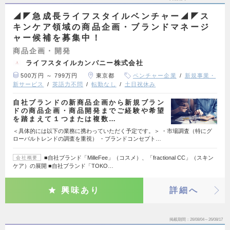
◢◤急成長ライフスタイルベンチャー◢◤ス
キンケア領域の商品企画・ブランドマネージ
ャー候補を募集中！
商品企画・開発
ライフスタイルカンパニー株式会社
500万円 ～ 799万円
東京都
ベンチャー企業
新規事業・
新サービス
英語力不問
転勤なし
土日祝休み
自社ブランドの新商品企画から新規ブラン
ドの商品企画・商品開発までご経験や希望
を踏まえて１つまたは複数…
＜具体的には以下の業務に携わっていただく予定です。＞ ・市場調査（特にグ
ローバルトレンドの調査を重視） ・ブランドコンセプト…
■自社ブランド「MilleFee」（コスメ）、「fractional CC」（スキン
会社概要
ケア）の展開 ■自社ブランド「TOKO…
興味あり
詳細へ
掲載期間
26/08/04～26/08/17