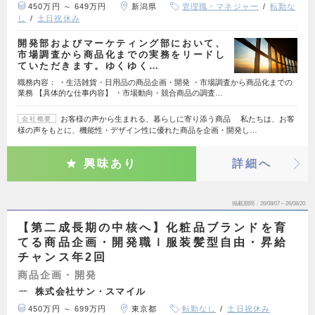
450万円 ～ 649万円
新潟県
管理職・マネジャー
転勤な
し
土日祝休み
開発部およびマーケティング部において、
市場調査から商品化までの実務をリードし
ていただきます。ゆくゆく…
職務内容： ・生活雑貨・日用品の商品企画・開発 ・市場調査から商品化までの
業務 【具体的な仕事内容】 ・市場動向・競合商品の調査…
お客様の声から生まれる、暮らしに寄り添う商品 私たちは、お客
会社概要
様の声をもとに、機能性・デザイン性に優れた商品を企画・開発し…
興味あり
詳細へ
掲載期間
26/08/07～26/08/20
【第二成長期の中核へ】化粧品ブランドを育
てる商品企画・開発職ｌ服装髪型自由・昇給
チャンス年2回
商品企画・開発
株式会社サン・スマイル
450万円 ～ 699万円
東京都
転勤なし
土日祝休み