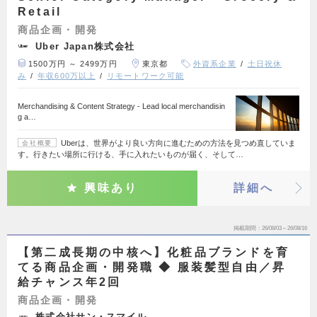
Retail
商品企画・開発
Uber Japan株式会社
1500万円 ～ 2499万円
東京都
外資系企業
土日祝休
み
年収600万以上
リモートワーク可能
Merchandising & Content Strategy - Lead local merchandisin
g a…
Uberは、世界がより良い方向に進むための方法を見つめ直していま
会社概要
す。行きたい場所に行ける、手に入れたいものが届く、そして…
興味あり
詳細へ
掲載期間
26/08/03～26/08/16
【第二成長期の中核へ】化粧品ブランドを育
てる商品企画・開発職 ◆ 服装髪型自由／昇
給チャンス年2回
商品企画・開発
株式会社サン・スマイル