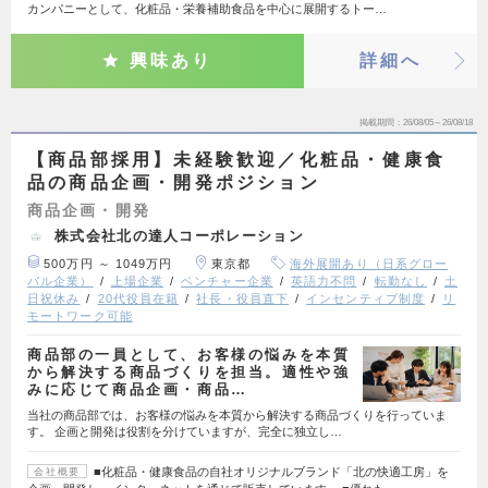
カンパニーとして、化粧品・栄養補助食品を中心に展開するトー…
興味あり
詳細へ
掲載期間
26/08/05～26/08/18
【商品部採用】未経験歓迎／化粧品・健康食
品の商品企画・開発ポジション
商品企画・開発
株式会社北の達人コーポレーション
500万円 ～ 1049万円
東京都
海外展開あり（日系グロー
バル企業）
上場企業
ベンチャー企業
英語力不問
転勤なし
土
日祝休み
20代役員在籍
社長・役員直下
インセンティブ制度
リ
モートワーク可能
商品部の一員として、お客様の悩みを本質
から解決する商品づくりを担当。適性や強
みに応じて商品企画・商品…
当社の商品部では、お客様の悩みを本質から解決する商品づくりを行っていま
す。 企画と開発は役割を分けていますが、完全に独立し…
■化粧品・健康食品の自社オリジナルブランド「北の快適工房」を
会社概要