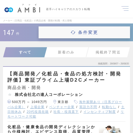
若手ハイキャリアのスカウト転職
メーカー（日用品・化粧品）の商品企画・開発の転職・求人情報
147
条件変更
件
すべて
新着のみ
掲載終了間近
掲載期間
26/08/07～26/08/20
【商品開発／化粧品・食品の処方検討・開発
評価】東証プライム上場D2Cメーカー
商品企画・開発
株式会社北の達人コーポレーション
500万円 ～ 1049万円
東京都
海外展開あり（日系グロー
バル企業）
上場企業
ベンチャー企業
英語力不問
転勤なし
土
日祝休み
20代役員在籍
社長・役員直下
インセンティブ制度
リ
モートワーク可能
化粧品・健康食品の開発ディレクションか
ら仕様検討、エビデンス取得、品質管理、