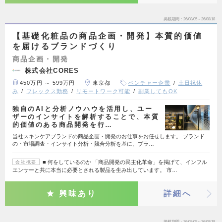
掲載期間
26/08/05～26/08/18
【基礎化粧品の商品企画・開発】本質的価値
を届けるブランドづくり
商品企画・開発
株式会社CORES
450万円 ～ 599万円
東京都
ベンチャー企業
土日祝休
み
フレックス勤務
リモートワーク可能
副業してもOK
独自のAIと分析ノウハウを活用し、ユー
ザーのインサイトを解析することで、本質
的価値のある商品開発を行…
当社スキンケアブランドの商品企画・開発のお仕事をお任せします。 ブランド
の・市場調査・インサイト分析・競合分析を基に、ブラ…
■ 何をしているのか 「商品開発の民主化革命」を掲げて、インフル
会社概要
エンサーと共に本当に必要とされる製品を生み出しています。 市…
興味あり
詳細へ
掲載期間
26/08/05～26/08/18