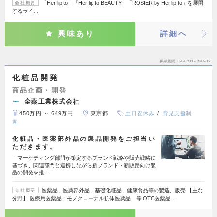
「Her lip to」「Her lip to BEAUTY」「ROSIER by Her lip to」を展開
会社概要
するライ…
興味あり
詳細へ
掲載期間
26/07/30～26/08/12
化粧品開発
商品企画・開発
全薬工業株式会社
450万円 ～ 649万円
東京都
土日祝休み
育児支援制
度
化粧品・医薬部外品の製品開発をご担当い
ただきます。
・マーケティング部門が策定するブランド戦略や販売戦略に
基づき、関連部門と連携しながら新ブランド・新販路向け製
品の開発を推…
医薬品、医薬部外品、基礎化粧品、健康食品等の製造、販売 【主な
会社概要
分野】 医療用医薬品：モノクローナル抗体医薬品 等 OTC医薬品…