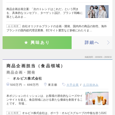
商品企画企画立案: 「次のトレンドはこれだ」という閃き
を、具体的なコンセプト、ターゲット設計、ブランド戦略に
落とし込みま…
自社オリジナルブランドの企画・開発、国内外の商品の卸売、海外
会社概要
ブランドの国内総代理店業務、ECサイト運営など多岐にわたりま…
興味あり
詳細へ
掲載期間
26/08/06～26/08/19
商品企画担当（食品領域）
商品企画・開発
オルビス株式会社
500万円 ～ 699万円
東京都
大手企業
土日祝休み
本ポジションのミッションは、お客様の潜在的なニーズやイ
ンサイトを捉え、食品領域における新たな価値を創造するこ
とです。 市場…
オルビス株式会社は、ポーラ・オルビスグループの中核を担うD2C
会社概要