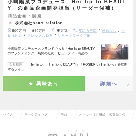
小嶋陽菜プロデュース「Her lip to BEAUT
Y」の商品企画開発担当（リーダー候補）
商品企画・開発
株式会社heart relation
500万円 ～ 649万円
東京都
英語力不問
転勤なし
土
日祝休み
フレックス勤務
リモートワーク可能
小嶋陽菜プロデュースブランドである「Her lip to BEAUTY」
のブランディング・展開のため、ビューティー商品の…
「Her lip to」「Her lip to BEAUTY」「ROSIER by Her lip to」を展開
会社概要
するライ…
興味あり
詳細へ
ハイクラ
マーケティング・
商品企
メーカー（日用品・化粧品）の商
ス求人TO
販促企画・商品開
画・開
品企画・開発の転職・求人情報一
P
発系
発
覧