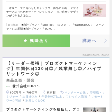
・市場ニーズに合わせたキャラクター商品の企画 ・デザイ
ナーとの打ち合わせ・ディレクション ※ご自身でデザイ
ンができる方は企…
■自社ブランド「MilleFee」（コスメ）、「fractional CC」（スキン
会社概要
ケア）の展開 ■自社ブランド「TOKO…
興味あり
詳細へ
掲載期間
26/07/31～26/08/13
【リーダー候補｜プロダクトマーケティン
グ】年間休日130日◎／残業無し◎／ハイブ
リットワーク◎
商品企画・開発
株式会社CORES
600万円 ～ 799万円
東京都
ベンチャー企業
管理職・マ
ネジャー
土日祝休み
年収600万以上
フレックス勤務
リモート
ワーク可能
副業してもOK
プロダクトマーケティングを統括し、ブラ