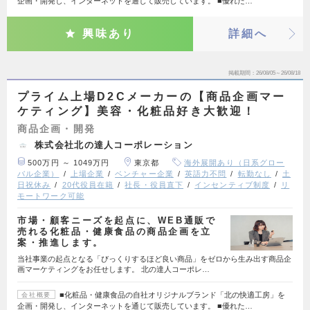
企画・開発し、インターネットを通じて販売しています。 ■優れた…
興味あり
詳細へ
掲載期間
26/08/05～26/08/18
プライム上場D2Cメーカーの【商品企画マー
ケティング】美容・化粧品好き大歓迎！
商品企画・開発
株式会社北の達人コーポレーション
500万円 ～ 1049万円
東京都
海外展開あり（日系グロー
バル企業）
上場企業
ベンチャー企業
英語力不問
転勤なし
土
日祝休み
20代役員在籍
社長・役員直下
インセンティブ制度
リ
モートワーク可能
市場・顧客ニーズを起点に、WEB通販で
売れる化粧品・健康食品の商品企画を立
案・推進します。
当社事業の起点となる「びっくりするほど良い商品」をゼロから生み出す商品企
画マーケティングをお任せします。 北の達人コーポレ…
■化粧品・健康食品の自社オリジナルブランド「北の快適工房」を
会社概要
企画・開発し、インターネットを通じて販売しています。 ■優れた…