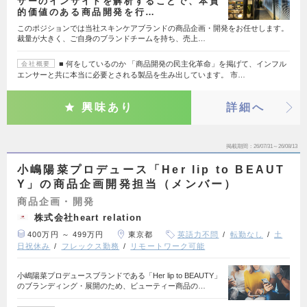
ザーのインサイトを解析することで、本質
的価値のある商品開発を行…
このポジションでは当社スキンケアブランドの商品企画・開発をお任せします。
裁量が大きく、ご自身のブランドチームを持ち、売上…
■ 何をしているのか 「商品開発の民主化革命」を掲げて、インフル
会社概要
エンサーと共に本当に必要とされる製品を生み出しています。 市…
興味あり
詳細へ
掲載期間
26/07/31～26/08/13
小嶋陽菜プロデュース「Her lip to BEAUT
Y」の商品企画開発担当（メンバー）
商品企画・開発
株式会社heart relation
400万円 ～ 499万円
東京都
英語力不問
転勤なし
土
日祝休み
フレックス勤務
リモートワーク可能
小嶋陽菜プロデュースブランドである「Her lip to BEAUTY」
のブランディング・展開のため、ビューティー商品の…