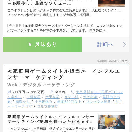
ーを駆使し、最適なソリュー…
このポジションは楽天グループ株式会社に所属しますが、入社後にリンクシェ
ア・ジャパン株式会社に出向します。 給与体系、福利厚…
■概要 楽天グループはイノベーションを通じて、人々と社会をエン
会社概要
パワーメントすることを経営の基本理念としています。 国内外にお…
興味あり
詳細へ
掲載期間
26/08/10～26/08/23
≪家庭用ゲームタイトル担当≫ インフルエ
ンサーマーケティング
Web・デジタルマーケティング
600万円 ～ 999万円
東京都
海外展開あり（日系グローバ
ル企業）
上場企業
大手企業
海外出張
海外折衝
英語力が必
要
転勤なし
土日祝休み
年収600万以上
フレックス勤務
リモ
ートワーク可能
育児支援制度
家庭用ゲームタイトルのインフルエンサー
マーケティング業務を担当いただきます。
・インフルエンサー事務所、個人インフルエンサーとのリレ