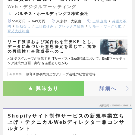
Web・デジタルマーケティング
バルテス・ホールディングス株式会社
550万円 ～ 649万円
東京都、大阪府
上場企業
英語力不
問
転勤なし
土日祝休み
フレックス勤務
リモートワーク可能
育児支援制度
リード獲得および案件化を主要KPIとし、
データに基づいた意思決定を通じて、施策
の再現性と事業成長への…
バルテスグループが提供する ITサービス・SaaS領域において、BtoBマーケティ
ング施策の企画・実行 を基盤としながら…
教育研修事業およびグループ会社の経営管理等
会社概要
興味あり
詳細へ
掲載期間
26/08/05～26/08/18
Shopifyサイト制作サービスの新規事業立ち
上げ・テクニカルWebディレクター兼コンサ
ルタント