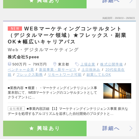
興味あり
詳細へ
掲載期間
26/08/10～26/08/23
WEBマーケティングコンサルタント
NEW
（デジタルマーケ領域）★フレックス・副業
OK★幅広いキャリアパス
Web・デジタルマーケティング
株式会社Speee
500万円 ～ 799万円
東京都
上場企業
株式公開準備
ベンチャー企業
新規事業・新サービス
土日祝休み
20代役員在
籍
フレックス勤務
リモートワーク可能
副業してもOK
■業務内容 ▼概要： ・マーケティングインテリジェンス事
業本部にて、WEBマーケティングのコンサルタントとして
クライアントに…
■事業内容詳細 【1】マーケティングインテリジェンス事業 膨大な
会社概要
データを処理するアルゴリズムを追求した自社開発のプロダクトと…
興味あり
詳細へ