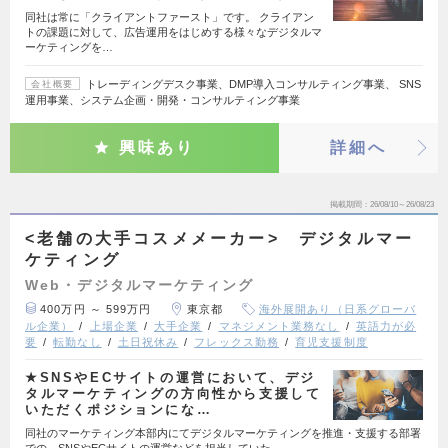
同社は常に「クライアントファースト」です。 クライアン
トの課題に対して、広告運用をはじめする様々なデジタルマ
ーケティングを…
トレーディングデスク事業、DMP導入コンサルティング事業、 SNS
会社概要
運用事業、システム企画・開発・コンサルティング事業
興味あり
詳細へ
掲載期間
26/08/10～26/08/23
<老舗の大手コスメメーカー> デジタルマー
ケティング
Web・デジタルマーケティング
400万円 ～ 599万円
東京都
海外展開あり（日系グローバ
ル企業）
上場企業
大手企業
マネジメント業務なし
英語力が必
要
転勤なし
土日祝休み
フレックス勤務
育児支援制度
★SNSやECサイトの運営において、デジ
タルマーケティングの方向性から支援して
いただくポジションにな…
同社のマーケティング本部内にてデジタルマーケティングを推進・支援する部署
での、SNSやECサイトの運営などを担当していた…