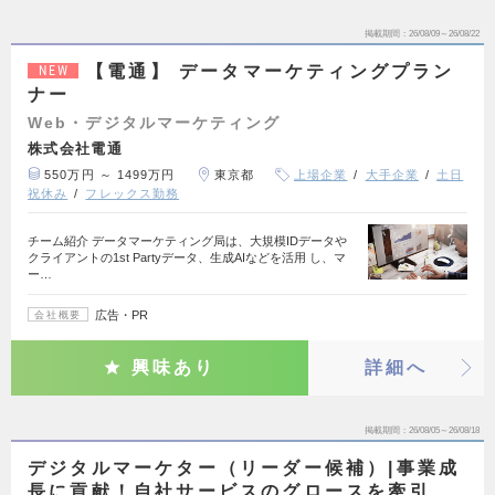
掲載期間
26/08/09～26/08/22
【電通】 データマーケティングプラン
NEW
ナー
Web・デジタルマーケティング
株式会社電通
550万円 ～ 1499万円
東京都
上場企業
大手企業
土日
祝休み
フレックス勤務
チーム紹介 データマーケティング局は、大規模IDデータや
クライアントの1st Partyデータ、生成AIなどを活用 し、マ
ー…
広告・PR
会社概要
興味あり
詳細へ
掲載期間
26/08/05～26/08/18
デジタルマーケター（リーダー候補）|事業成
長に貢献！自社サービスのグロースを牽引