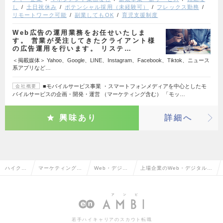
し
土日祝休み
ポテンシャル採用（未経験可）
フレックス勤務
リモートワーク可能
副業してもOK
育児支援制度
Web広告の運用業務をお任せいたしま
す。 営業が受注してきたクライアント様
の広告運用を行います。 リステ…
＜掲載媒体＞ Yahoo、Google、LINE、Instagram、Facebook、Tiktok、ニュース
系アプリなど…
■モバイルサービス事業 ・スマートフォンメディアを中心としたモ
会社概要
バイルサービスの企画・開発・運営 （マーケティング含む） 「モッ…
興味あり
詳細へ
ハイクラ
マーケティング・
Web・デジタ
上場企業のWeb・デジタルマ
ス求人T
販促企画・商品開
ルマーケティ
ーケティングの転職・求人情
OP
発系
ング
報一覧
若手ハイキャリアのスカウト転職