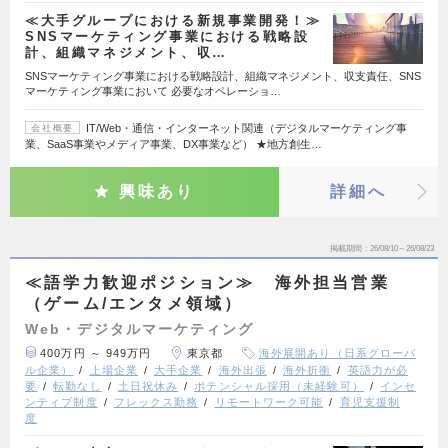
≪大手グループにおける新規事業開発！≫
SNSマーケティング事業における戦略設
計、組織マネジメント、収…
SNSマーケティング事業における戦略設計、組織マネジメント、収支責任、SNS
マーケティング事業において 必要なオペレーショ…
IT/Web・通信・インターネット関連（デジタルマーケティング事
会社概要
業、SaaS事業やメディア事業、DX事業など） ★地方創生…
興味あり
詳細へ
掲載期間
26/08/10～26/08/23
≪語学力歓迎ポジション≫ 海外担当営業
（ゲーム/エンタメ領域）
Web・デジタルマーケティング
400万円 ～ 949万円
東京都
海外展開あり（日系グローバ
ル企業）
上場企業
大手企業
海外出張
海外折衝
英語力が必
要
転勤なし
土日祝休み
ポテンシャル採用（未経験可）
インセ
ンティブ制度
フレックス勤務
リモートワーク可能
育児支援制
度