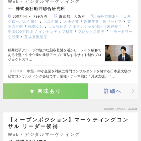
Web・デジタルマーケティング
株式会社船井総合研究所
500万円 ～ 799万円
東京都、大阪府
海外展開あり（日系
グローバル企業）
上場企業
大手企業
新規事業・新サービス
英
語力不問
転勤なし
土日祝休み
ポテンシャル採用（未経験可）
年収600万以上
インセンティブ制度
フレックス勤務
リモートワー
ク可能
育児支援制度
船井総研グループの強力な顧客基盤を活かし、メイン顧客で
ある中堅・中小企業の業績アップに直結するサイト制作プロ
ジェクトのマ…
中堅・中小企業を対象に専門コンサルタントを擁する日本最大級の
会社概要
経営コンサルティング会社です。業種・テーマ別に「月次支援」「…
興味あり
詳細へ
掲載期間
26/08/05～26/08/18
【オープンポジション】マーケティングコン
サル リーダー候補
Web・デジタルマーケティング