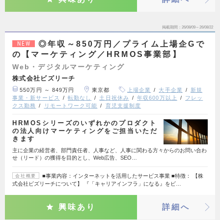
掲載期間
26/08/09～26/08/22
◎年収～850万円／プライム上場企Gで
NEW
の【マーケティング／HRMOS事業部】
Web・デジタルマーケティング
株式会社ビズリーチ
550万円 ～ 849万円
東京都
上場企業
大手企業
新規
事業・新サービス
転勤なし
土日祝休み
年収600万以上
フレッ
クス勤務
リモートワーク可能
育児支援制度
HRMOSシリーズのいずれかのプロダクト
の法人向けマーケティングをご担当いただ
きます
主に企業の経営者、部門責任者、人事など、人事に関わる方々からのお問い合わ
せ（リード）の獲得を目的とし、Web広告、SEO…
■事業内容：インターネットを活用したサービス事業 ■特徴： 【株
会社概要
式会社ビズリーチについて】 『「キャリアインフラ」になる』をビ…
興味あり
詳細へ