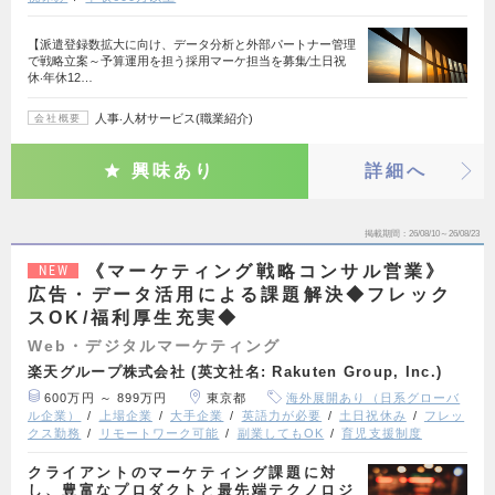
【派遣登録数拡大に向け、データ分析と外部パートナー管理
で戦略立案～予算運用を担う採用マーケ担当を募集∕土日祝
休‧年休12…
人事‧人材サービス(職業紹介)
会社概要
興味あり
詳細へ
掲載期間
26/08/10～26/08/23
《マーケティング戦略コンサル営業》
NEW
広告・データ活用による課題解決◆フレック
スOK/福利厚生充実◆
Web・デジタルマーケティング
楽天グループ株式会社 (英文社名: Rakuten Group, Inc.)
600万円 ～ 899万円
東京都
海外展開あり（日系グローバ
ル企業）
上場企業
大手企業
英語力が必要
土日祝休み
フレッ
クス勤務
リモートワーク可能
副業してもOK
育児支援制度
クライアントのマーケティング課題に対
し、豊富なプロダクトと最先端テクノロジ