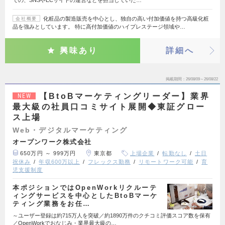
化粧品の製造販売を中心とし、独自の高い付加価値を持つ高級化粧
会社概要
品を強みとしています。 特に高付加価値のハイプレステージ領域や…
興味あり
詳細へ
掲載期間
26/08/09～26/08/22
【BtoBマーケティングリーダー】業界
NEW
最大級の社員口コミサイト展開◆東証グロー
ス上場
Web・デジタルマーケティング
オープンワーク株式会社
650万円 ～ 999万円
東京都
上場企業
転勤なし
土日
祝休み
年収600万以上
フレックス勤務
リモートワーク可能
育
児支援制度
本ポジションではOpenWorkリクルーテ
ィングサービスを中心としたBtoBマーケ
ティング業務をお任…
～ユーザー登録は約715万人を突破／約1890万件のクチコミ評価スコア数を保有
／OpenWorkでおなじみ・業界最大級の…