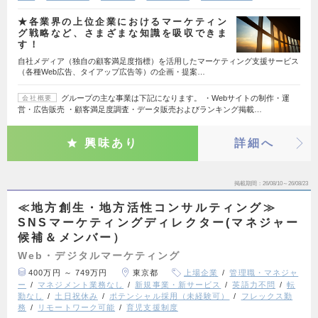
★各業界の上位企業におけるマーケティン
グ戦略など、さまざまな知識を吸収できま
す！
自社メディア（独自の顧客満足度指標）を活用したマーケティング支援サービス
（各種Web広告、タイアップ広告等）の企画・提案…
グループの主な事業は下記になります。 ・Webサイトの制作・運
会社概要
営・広告販売 ・顧客満足度調査・データ販売およびランキング掲載…
興味あり
詳細へ
掲載期間
26/08/10～26/08/23
≪地方創生・地方活性コンサルティング≫
SNSマーケティングディレクター(マネジャー
候補＆メンバー）
Web・デジタルマーケティング
400万円 ～ 749万円
東京都
上場企業
管理職・マネジャ
ー
マネジメント業務なし
新規事業・新サービス
英語力不問
転
勤なし
土日祝休み
ポテンシャル採用（未経験可）
フレックス勤
務
リモートワーク可能
育児支援制度