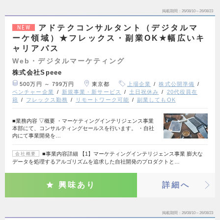
掲載期間
26/08/10～26/08/23
アドテクコンサルタント（デジタルマ
NEW
ーケ領域）★フレックス・副業OK★幅広いキ
ャリアパス
Web・デジタルマーケティング
株式会社Speee
500万円 ～ 799万円
東京都
上場企業
株式公開準備
ベンチャー企業
新規事業・新サービス
土日祝休み
20代役員在
籍
フレックス勤務
リモートワーク可能
副業してもOK
■業務内容 ▽概要 ・マーケティングインテリジェンス事業
本部にて、コンサルティングセールスを行います。 ・自社
内にて事業開発を…
■事業内容詳細 【1】マーケティングインテリジェンス事業 膨大な
会社概要
データを処理するアルゴリズムを追求した自社開発のプロダクトと…
興味あり
詳細へ
掲載期間
26/08/10～26/08/23