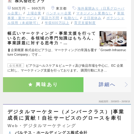
株式会社ピアラ
500万円 ～ 999万円
東京都
海外展開あり（日系グローバ
ル企業）
上場企業
ベンチャー企業
マネジメント業務なし
新規
事業・新サービス
英語力不問
転勤なし
土日祝休み
ポテンシャ
ル採用（未経験可）
年収600万以上
育児支援制度
幅広いマーケティング・事業支援を行って
いるため、各領域の専門知識はもちろん、
事業課題に対する思考力・…
▍企業概要 株式会社ピアラは、マーケティングの常識を覆す「Growth Infrastruc
ture Company」です…
ピアラはヘルスケア＆ビューティ及び食品市場を中心に、EC 企業
会社概要
に対し、マーケティング支援を行っております。 購買行動に大き…
興味あり
詳細へ
掲載期間
26/08/05～26/08/18
デジタルマーケター（メンバークラス）|事業
成長に貢献！自社サービスのグロースを牽引
Web・デジタルマーケティング
バルテス・ホールディングス株式会社