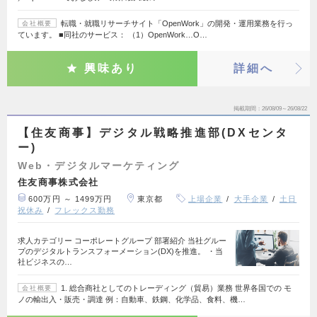
転職・就職リサーチサイト「OpenWork」の開発・運用業務を行っ
会社概要
ています。 ■同社のサービス： （1）OpenWork…O…
興味あり
詳細へ
掲載期間
26/08/09～26/08/22
【住友商事】デジタル戦略推進部(DXセンタ
ー)
Web・デジタルマーケティング
住友商事株式会社
600万円 ～ 1499万円
東京都
上場企業
大手企業
土日
祝休み
フレックス勤務
求人カテゴリー コーポレートグループ 部署紹介 当社グルー
プのデジタルトランスフォーメーション(DX)を推進。 ・当
社ビジネスの…
1. 総合商社としてのトレーディング（貿易）業務 世界各国での モ
会社概要
ノの輸出入・販売・調達 例：自動車、鉄鋼、化学品、食料、機…