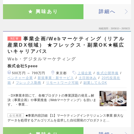
興味あり
詳細へ
掲載期間
26/08/10～26/08/23
事業企画/Webマーケティング（リアル
NEW
産業DX領域） ★フレックス・副業OK★幅広
いキャリアパス
Web・デジタルマーケティング
株式会社Speee
500万円 ～ 799万円
東京都
上場企業
株式公開準備
ベンチャー企業
新規事業・新サービス
土日祝休み
20代役員在
籍
フレックス勤務
リモートワーク可能
副業してもOK
・DX事業本部にて、各種プロダクトの事業課題の発見→解
決（事業企画）や事業推進（Webマーケティング）を担いま
す。 ・事業…
■事業内容詳細 【1】マーケティングインテリジェンス事業 膨大な
会社概要
データを処理するアルゴリズムを追求した自社開発のプロダクトと…