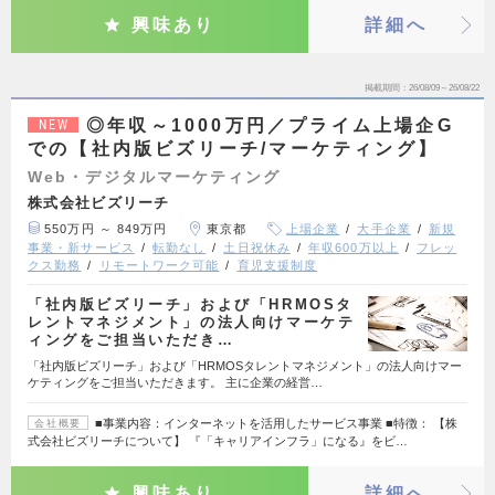
興味あり
詳細へ
掲載期間
26/08/09～26/08/22
◎年収～1000万円／プライム上場企G
NEW
での【社内版ビズリーチ/マーケティング】
Web・デジタルマーケティング
株式会社ビズリーチ
550万円 ～ 849万円
東京都
上場企業
大手企業
新規
事業・新サービス
転勤なし
土日祝休み
年収600万以上
フレッ
クス勤務
リモートワーク可能
育児支援制度
「社内版ビズリーチ」および「HRMOSタ
レントマネジメント」の法人向けマーケテ
ィングをご担当いただき…
「社内版ビズリーチ」および「HRMOSタレントマネジメント」の法人向けマー
ケティングをご担当いただきます。 主に企業の経営…
■事業内容：インターネットを活用したサービス事業 ■特徴： 【株
会社概要
式会社ビズリーチについて】 『「キャリアインフラ」になる』をビ…
興味あり
詳細へ