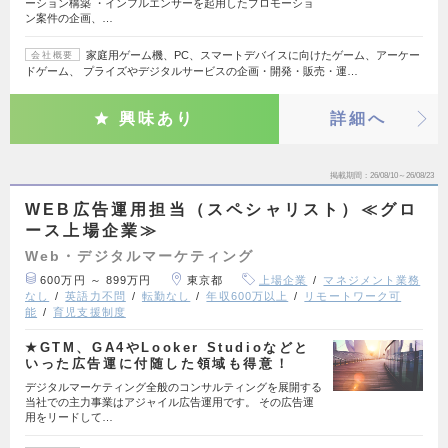
ーション構築 ・インフルエンサーを起用したプロモーショ
ン案件の企画、…
家庭用ゲーム機、PC、スマートデバイスに向けたゲーム、アーケー
会社概要
ドゲーム、 プライズやデジタルサービスの企画・開発・販売・運…
興味あり
詳細へ
掲載期間
26/08/10～26/08/23
WEB広告運用担当（スペシャリスト）≪グロ
ース上場企業≫
Web・デジタルマーケティング
600万円 ～ 899万円
東京都
上場企業
マネジメント業務
なし
英語力不問
転勤なし
年収600万以上
リモートワーク可
能
育児支援制度
★GTM、GA4やLooker Studioなどと
いった広告運に付随した領域も得意！
デジタルマーケティング全般のコンサルティングを展開する
当社での主力事業はアジャイル広告運用です。 その広告運
用をリードして…