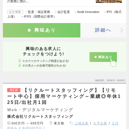
の業務に携わ…
・監査・保証業務 －会計監査 －Audit Innovation －IPO（株式
会社概要
上場） －IFRS（国際会計基準）
興味あり
詳細へ
興味のある求人に
チェックをつけよう!
興味あり
スカウトのマッチング精度があがる!
その求人への合格可能性がわかる!
掲載期間
26/08/10～26/08/23
【リクルートスタッフィング】【リモ
NEW
ート中心】採用マーケティング～業績◎年休1
25日∕出社月1回
Web・デジタルマーケティング
株式会社リクルートスタッフィング
600万円 ～ 699万円
東京都
上場企業
大手企業
土日
祝休み
年収600万以上