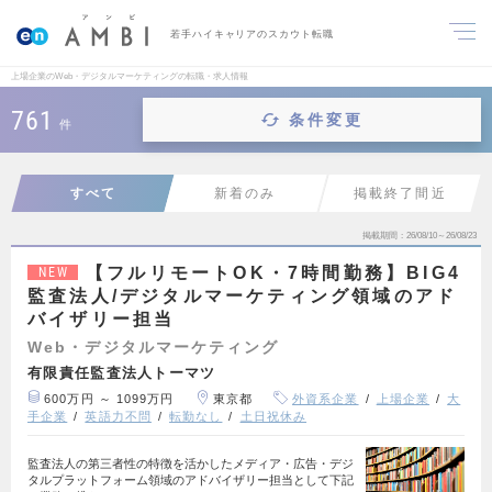
若手ハイキャリアのスカウト転職
上場企業のWeb・デジタルマーケティングの転職・求人情報
761
条件変更
件
すべて
新着のみ
掲載終了間近
掲載期間
26/08/10～26/08/23
【フルリモートOK・7時間勤務】BIG4
NEW
監査法人/デジタルマーケティング領域のアド
バイザリー担当
Web・デジタルマーケティング
有限責任監査法人トーマツ
600万円 ～ 1099万円
東京都
外資系企業
上場企業
大
手企業
英語力不問
転勤なし
土日祝休み
監査法人の第三者性の特徴を活かしたメディア・広告・デジ
タルプラットフォーム領域のアドバイザリー担当として下記