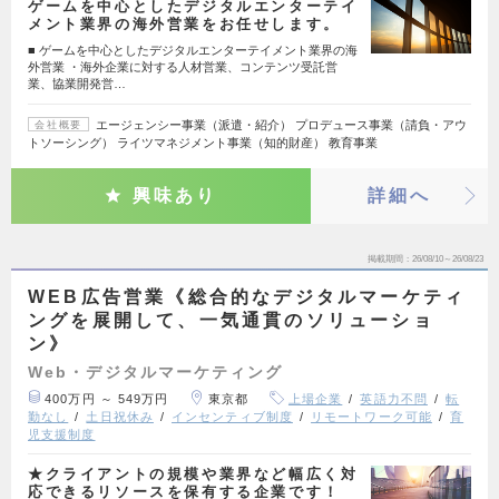
ゲームを中心としたデジタルエンターテイ
メント業界の海外営業をお任せします。
■ ゲームを中心としたデジタルエンターテイメント業界の海
外営業 ・海外企業に対する人材営業、コンテンツ受託営
業、協業開発営…
エージェンシー事業（派遣・紹介） プロデュース事業（請負・アウ
会社概要
トソーシング） ライツマネジメント事業（知的財産） 教育事業
興味あり
詳細へ
掲載期間
26/08/10～26/08/23
WEB広告営業《総合的なデジタルマーケティ
ングを展開して、一気通貫のソリューショ
ン》
Web・デジタルマーケティング
400万円 ～ 549万円
東京都
上場企業
英語力不問
転
勤なし
土日祝休み
インセンティブ制度
リモートワーク可能
育
児支援制度
★クライアントの規模や業界など幅広く対
応できるリソースを保有する企業です！