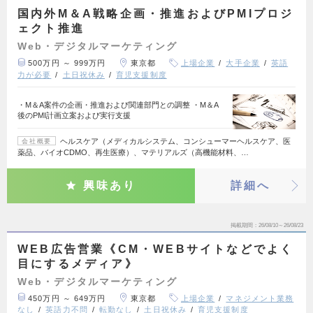
国内外M＆A戦略企画・推進およびPMIプロジ
ェクト推進
Web・デジタルマーケティング
500万円 ～ 999万円
東京都
上場企業
大手企業
英語
力が必要
土日祝休み
育児支援制度
・M＆A案件の企画・推進および関連部門との調整 ・M＆A
後のPMI計画立案および実行支援
ヘルスケア（メディカルシステム、コンシューマーヘルスケア、医
会社概要
薬品、バイオCDMO、再生医療）、マテリアルズ（高機能材料、…
興味あり
詳細へ
掲載期間
26/08/10～26/08/23
WEB広告営業《CM・WEBサイトなどでよく
目にするメディア》
Web・デジタルマーケティング
450万円 ～ 649万円
東京都
上場企業
マネジメント業務
なし
英語力不問
転勤なし
土日祝休み
育児支援制度