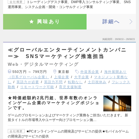
トレーディングデスク事業、DMP導入コンサルティング事業、 SNS
会社概要
運用事業、システム企画・開発・コンサルティング事業
興味あり
詳細へ
掲載期間
26/08/10～26/08/23
≪グローバルエンターテインメントカンパニ
ー≫ SNSマーケティング推進担当
Web・デジタルマーケティング
550万円 ～ 799万円
東京都
外資系企業
海外展開あり
（日系グローバル企業）
上場企業
大手企業
マネジメント業務な
し
英語力が必要
英語力不問
転勤なし
土日祝休み
フレックス
勤務
リモートワーク可能
育児支援制度
★時価総額約2兆円超、世界有数のオンラ
インゲーム企業のマーケティングポジショ
ンです。
ゲームのプロモーションおよびマーケティング業務をご担当いただきます。 新
規タイトルの市場導入やユーザー向けプロモーション施…
■PCオンラインゲームの開発及びサービスの提供 ■モバイルゲーム
会社概要
の開発及びサービスの提供