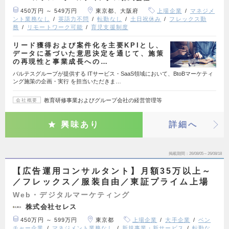
450万円 ～ 549万円
東京都、大阪府
上場企業
マネジメ
ント業務なし
英語力不問
転勤なし
土日祝休み
フレックス勤
務
リモートワーク可能
育児支援制度
リード獲得および案件化を主要KPIとし、
データに基づいた意思決定を通じて、施策
の再現性と事業成長への…
バルテスグループが提供する ITサービス・SaaS領域において、BtoBマーケティ
ング施策の企画・実行 を担当いただきま…
教育研修事業およびグループ会社の経営管理等
会社概要
興味あり
詳細へ
掲載期間
26/08/05～26/08/18
【広告運用コンサルタント】月額35万以上～
／フレックス／服装自由／東証プライム上場
Web・デジタルマーケティング
株式会社セレス
450万円 ～ 599万円
東京都
上場企業
大手企業
ベン
チャー企業
マネジメント業務なし
新規事業・新サービス
転勤な