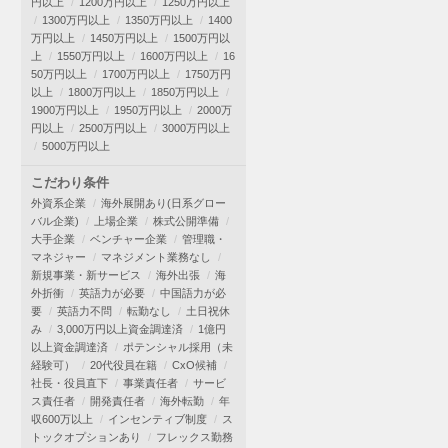
円以上
1200万円以上
1250万円以上
1300万円以上
1350万円以上
1400
万円以上
1450万円以上
1500万円以
上
1550万円以上
1600万円以上
16
50万円以上
1700万円以上
1750万円
以上
1800万円以上
1850万円以上
1900万円以上
1950万円以上
2000万
円以上
2500万円以上
3000万円以上
5000万円以上
こだわり条件
外資系企業
海外展開あり(日系グロー
バル企業)
上場企業
株式公開準備
大手企業
ベンチャー企業
管理職・
マネジャー
マネジメント業務なし
新規事業・新サービス
海外出張
海
外折衝
英語力が必要
中国語力が必
要
英語力不問
転勤なし
土日祝休
み
3,000万円以上資金調達済
1億円
以上資金調達済
ポテンシャル採用（未
経験可）
20代役員在籍
CxO候補
社長・役員直下
事業責任者
サービ
ス責任者
開発責任者
海外転勤
年
収600万以上
インセンティブ制度
ス
トックオプションあり
フレックス勤務