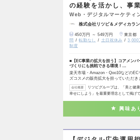
の経験を活かし、事
Web・デジタルマーケティ
株式会社リツビ＆メディカラン
450万円 ～ 549万円
東京都
問
転勤なし
土日祝休み
3,0
制度
■【EC事業の拡大を担う】コアメン
づくりにも挑戦できる環境！…
楽天市場・Amazon・Qoo10などの
ズコスメの販売拡大を担っていただき
リツビグループは、「美と健康
会社概要
幸せにしよう」を最重要理念として掲げ
興味あ
【デジタル広告運用担