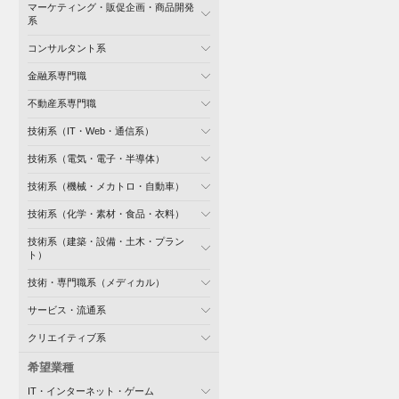
マーケティング・販促企画・商品開発
系
コンサルタント系
金融系専門職
不動産系専門職
技術系（IT・Web・通信系）
技術系（電気・電子・半導体）
技術系（機械・メカトロ・自動車）
技術系（化学・素材・食品・衣料）
技術系（建築・設備・土木・プラン
ト）
技術・専門職系（メディカル）
サービス・流通系
クリエイティブ系
希望業種
IT・インターネット・ゲーム