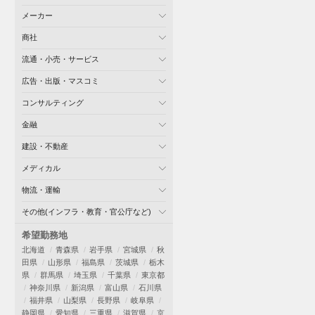
メーカー
商社
流通・小売・サービス
広告・出版・マスコミ
コンサルティング
金融
建設・不動産
メディカル
物流・運輸
その他(インフラ・教育・官公庁など)
希望勤務地
北海道
青森県
岩手県
宮城県
秋
田県
山形県
福島県
茨城県
栃木
県
群馬県
埼玉県
千葉県
東京都
神奈川県
新潟県
富山県
石川県
福井県
山梨県
長野県
岐阜県
静岡県
愛知県
三重県
滋賀県
京