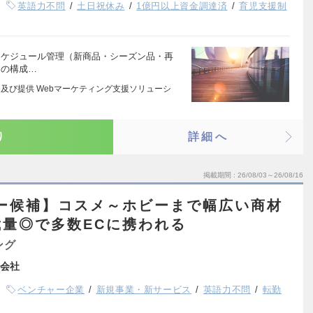
英語力不問
土日祝休み
1億円以上資金調達済
育児支援制
線スケジュール管理（新商品・シーズン品・再
ジの構成…
及び提供 Webマーケティング支援ソリューシ
り
詳細へ
掲載期間
26/08/03～26/08/16
ー候補】コスメ～ホビーまで幅広い商材
量◎で多数ECに携われる
ング
会社
ベンチャー企業
新規事業・新サービス
英語力不問
転勤