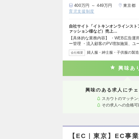
400万円 ～ 449万円
東京都
育児支援制度
自社サイト「イトキンオンラインストア
ァッション様など）売上…
【具体的な業務内容】 ・WEB広告運
ー管理 ・流入顧客のPV増加施策、ユ
婦人服・紳士服・子供服の製造
会社概要
興味あ
興味のある求人にチェ
スカウトのマッチン
その求人への合格可
【EC｜東京】EC事