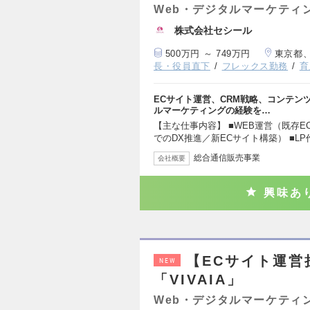
Web・デジタルマーケティ
株式会社セシール
500万円 ～ 749万円
東京都
長・役員直下
フレックス勤務
育
ECサイト運営、CRM戦略、コンテン
ルマーケティングの経験を…
【主な仕事内容】 ■WEB運営（既存
でのDX推進／新ECサイト構築） ■LP
総合通信販売事業
会社概要
興味あ
【ECサイト運営
NEW
「VIVAIA」
Web・デジタルマーケティ