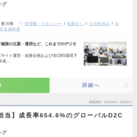
ング
、香川県
管理職・マネジャー
転勤なし
土日祝休み
社
児支援制度
ツ施策の立案・運用など、これまでのデジタ
ECサイト運営・改善企画および非CMS環境下
作成…
り
詳細へ
掲載期間
26/08/04～26/08/17
担当】成長率654.6%のグローバルD2C
ング