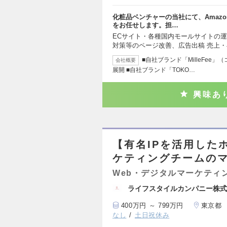
化粧品ベンチャーの当社にて、Amazo
をお任せします。担…
ECサイト・各種国内モールサイトの運
対策等のページ改善、広告出稿 売上・
■自社ブランド「MilleFee」（
会社概要
展開 ■自社ブランド「TOKO…
興味あ
【有名IPを活用した
ケティングチームの
Web・デジタルマーケティ
ライフスタイルカンパニー株式
400万円 ～ 799万円
東京都
なし
土日祝休み