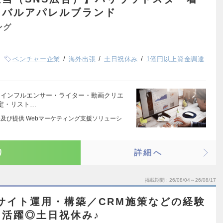
ーバルアパレルブランド
ング
ベンチャー企業
海外出張
土日祝休み
1億円以上資金調達
. インフルエンサー・ライター・動画クリエ
定・リスト…
及び提供 Webマーケティング支援ソリューシ
り
詳細へ
掲載期間
26/08/04～26/08/17
サイト運用・構築／CRM施策などの経験
活躍◎土日祝休み♪