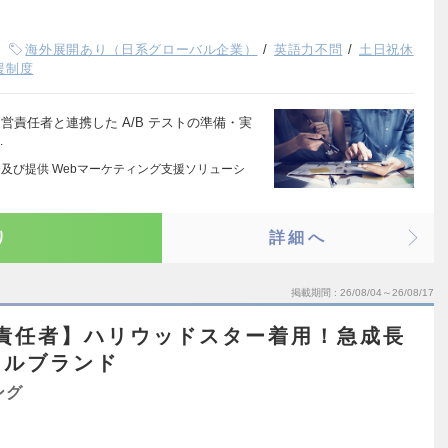
海外展開あり（日系グローバル企業）
英語力不問
土日祝休
援制度
運営責任者と連携した A/B テストの準備・実
…
及び提供 Webマーケティング支援ソリューシ
り
詳細へ
掲載期間
26/08/04～26/08/17
営責任者】ハリウッドスター着用！急成長
レルブランド
ング