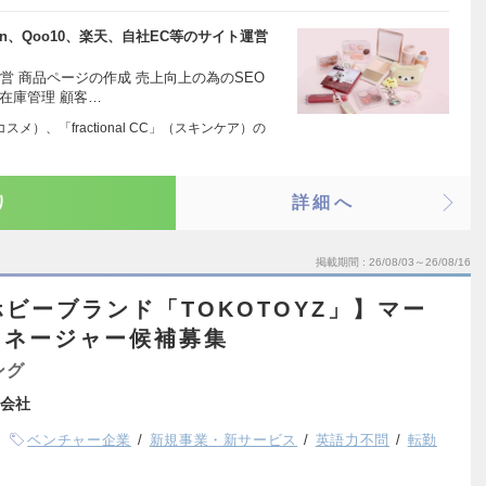
n、Qoo10、楽天、自社EC等のサイト運営
営 商品ページの作成 売上向上の為のSEO
在庫管理 顧客…
コスメ）、「fractional CC」（スキンケア）の
り
詳細へ
掲載期間
26/08/03～26/08/16
ホビーブランド「TOKOTOYZ」】マー
マネージャー候補募集
ング
会社
ベンチャー企業
新規事業・新サービス
英語力不問
転勤