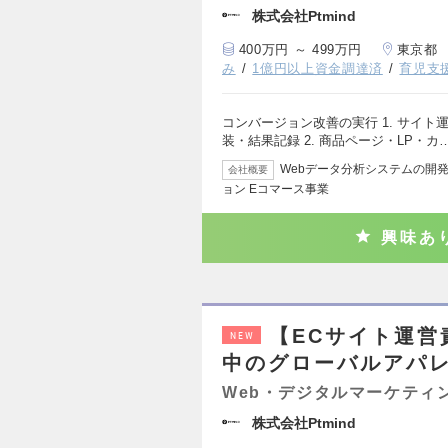
株式会社Ptmind
400万円 ～ 499万円
東京都
み
1億円以上資金調達済
育児支
コンバージョン改善の実行 1. サイト
装・結果記録 2. 商品ページ・LP・カ
Webデータ分析システムの開発
会社概要
ョン Eコマース事業
興味あ
【ECサイト運
NEW
中のグローバルアパ
Web・デジタルマーケティ
株式会社Ptmind