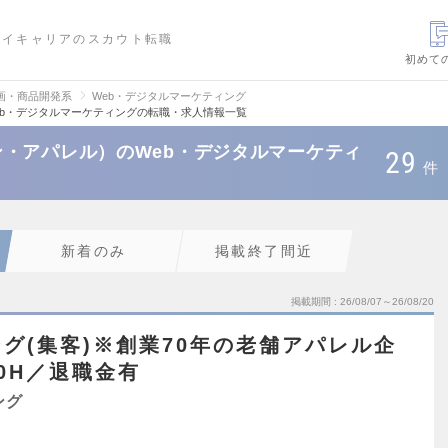
ハイキャリアのスカウト転職
初めて
画・商品開発系
Web・デジタルマーケティング
b・デジタルマーケティングの転職・求人情報一覧
・アパレル）のWeb・デジタルマーケティ
29
件
新着のみ
掲載終了間近
掲載期間
26/08/07～26/08/20
グ(集客)※創業70年の老舗アパレル企
0H／退職金有
ング