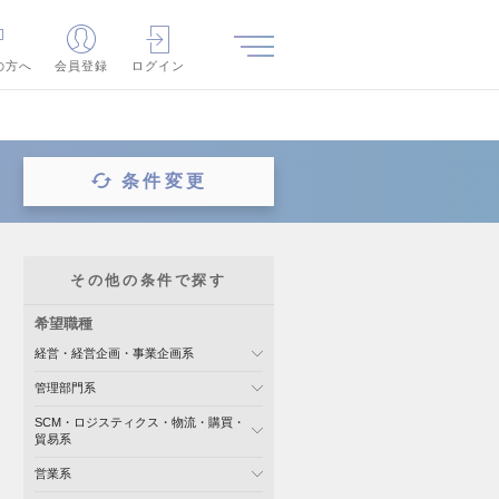
の方へ
会員登録
ログイン
条件変更
その他の条件で探す
希望職種
経営・経営企画・事業企画系
管理部門系
SCM・ロジスティクス・物流・購買・
貿易系
営業系