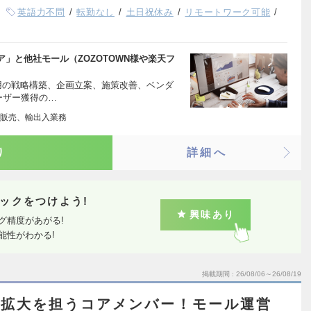
英語力不問
転勤なし
土日祝休み
リモートワーク可能
」と他社モール（ZOZOTOWN様や楽天フ
用の戦略構築、企画立案、施策改善、ベンダ
ーザー獲得の…
販売、輸出入業務
り
詳細へ
ックをつけよう!
興味あり
グ精度があがる!
能性がわかる!
掲載期間
26/08/06～26/08/19
業拡大を担うコアメンバー！モール運営