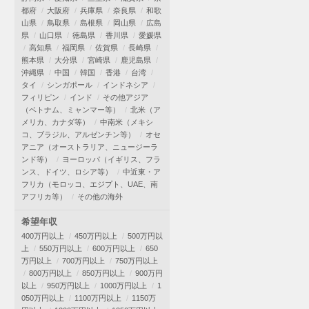
都府
大阪府
兵庫県
奈良県
和歌
山県
鳥取県
島根県
岡山県
広島
県
山口県
徳島県
香川県
愛媛県
高知県
福岡県
佐賀県
長崎県
熊本県
大分県
宮崎県
鹿児島県
沖縄県
中国
韓国
香港
台湾
タイ
シンガポール
インドネシア
フィリピン
インド
その他アジア
（ベトナム、ミャンマー等）
北米（ア
メリカ、カナダ等）
中南米（メキシ
コ、ブラジル、アルゼンチン等）
オセ
アニア（オーストラリア、ニュージーラ
ンド等）
ヨーロッパ（イギリス、フラ
ンス、ドイツ、ロシア等）
中近東・ア
フリカ（モロッコ、エジプト、UAE、南
アフリカ等）
その他の海外
希望年収
400万円以上
450万円以上
500万円以
上
550万円以上
600万円以上
650
万円以上
700万円以上
750万円以上
800万円以上
850万円以上
900万円
以上
950万円以上
1000万円以上
1
050万円以上
1100万円以上
1150万