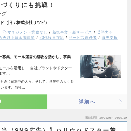
業づくりにも挑戦！
ング
ド（旧：株式会社リツビ）
マネジメント業務なし
新規事業・新サービス
英語力不
00万円以上資金調達済
20代役員在籍
サービス責任者
育児支援
バー募集。モール運営の経験を活かし、事業
ECモールを活用し、 自社ブランドやドクター
ます…
を通じ日本中の人々、そして、世界中の人々を
ています。当社…
り
詳細へ
掲載期間
26/08/06～26/08/19
当（SNS広告）】ハリウッドスター着