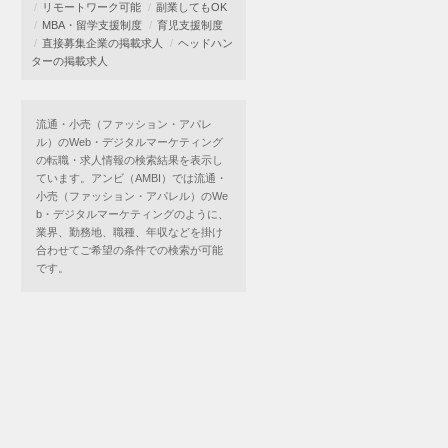
リモートワーク可能
副業してもOK
MBA・留学支援制度
育児支援制度
直接募集企業の掲載求人
ヘッドハン
ターの掲載求人
流通・小売（ファッション・アパレ
ル）のWeb・デジタルマーケティング
の転職・求人情報の検索結果を表示し
ています。アンビ（AMBI）では流通・
小売（ファッション・アパレル）のWe
b・デジタルマーケティングのように、
業界、勤務地、職種、年収などを掛け
合わせてご希望の条件での検索が可能
です。