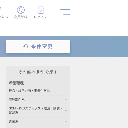
の方へ
会員登録
ログイン
条件変更
その他の条件で探す
希望職種
経営・経営企画・事業企画系
管理部門系
SCM・ロジスティクス・物流・購買・
貿易系
営業系