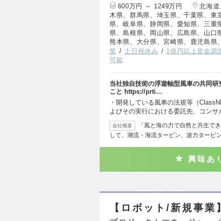
600万円 ～ 1249万円
北海道
木県、群馬県、埼玉県、千葉県、東
県、岐阜県、静岡県、愛知県、三重
県、島根県、岡山県、広島県、山口
熊本県、大分県、宮崎県、鹿児島県
業
土日祝休み
1億円以上資金調
可能
当社独自技術の浮遊軸型風車の共同研
こと https://prti…
・開発している風車の法規等（Clas
よびその実行における委託先、コンサ
「風と海の力で自然と共生でき
会社概要
して、潮流・海流タービン、波力タービ
興味あ
【ロボット/新規事業