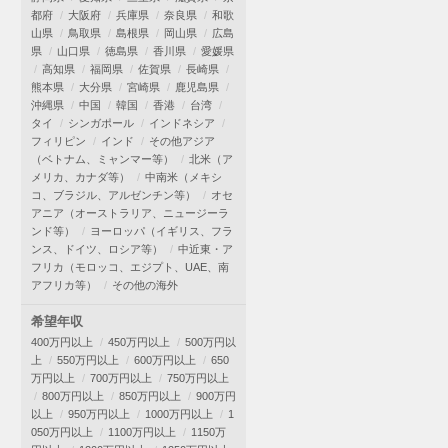
都府
大阪府
兵庫県
奈良県
和歌
山県
鳥取県
島根県
岡山県
広島
県
山口県
徳島県
香川県
愛媛県
高知県
福岡県
佐賀県
長崎県
熊本県
大分県
宮崎県
鹿児島県
沖縄県
中国
韓国
香港
台湾
タイ
シンガポール
インドネシア
フィリピン
インド
その他アジア
（ベトナム、ミャンマー等）
北米（ア
メリカ、カナダ等）
中南米（メキシ
コ、ブラジル、アルゼンチン等）
オセ
アニア（オーストラリア、ニュージーラ
ンド等）
ヨーロッパ（イギリス、フラ
ンス、ドイツ、ロシア等）
中近東・ア
フリカ（モロッコ、エジプト、UAE、南
アフリカ等）
その他の海外
希望年収
400万円以上
450万円以上
500万円以
上
550万円以上
600万円以上
650
万円以上
700万円以上
750万円以上
800万円以上
850万円以上
900万円
以上
950万円以上
1000万円以上
1
050万円以上
1100万円以上
1150万