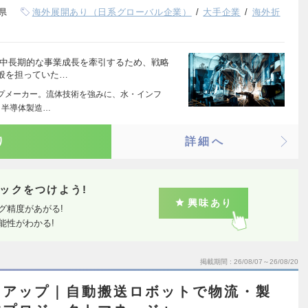
県
海外展開あり（日系グローバル企業）
大手企業
海外折
の中長期的な事業成長を牽引するため、戦略
般を担っていた…
ンプメーカー。流体技術を強みに、水・インフ
と半導体製造…
り
詳細へ
ックをつけよう!
興味あり
グ精度があがる!
能性がわかる!
掲載期間
26/08/07～26/08/20
トアップ｜自動搬送ロボットで物流・製