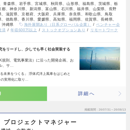
、青森県、岩手県、宮城県、秋田県、山形県、福島県、茨城県、栃
京都、神奈川県、新潟県、富山県、石川県、福井県、山梨県、長野
県、滋賀県、京都府、大阪府、兵庫県、奈良県、和歌山県、鳥取
県、徳島県、香川県、愛媛県、高知県、福岡県、佐賀県、長崎県、
、沖縄県
海外展開あり（日系グローバル企業）
ベンチャー企
達済
年収600万以上
ストックオプションあり
リモートワーク
究をリードし、少しでも早く社会実装する
sNK規則、電気事業法）に沿った開発企画、お
ル、サ…
る未来をつくる」 浮体式洋上風車をはじめと
ンの実用化に取り…
り
詳細へ
掲載期間
26/07/31～26/08/13
】プロジェクトマネジャー