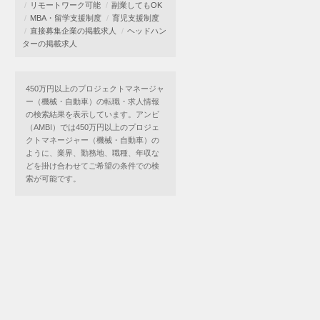
リモートワーク可能
副業してもOK
MBA・留学支援制度
育児支援制度
直接募集企業の掲載求人
ヘッドハン
ターの掲載求人
450万円以上のプロジェクトマネージャ
ー（機械・自動車）の転職・求人情報
の検索結果を表示しています。アンビ
（AMBI）では450万円以上のプロジェ
クトマネージャー（機械・自動車）の
ように、業界、勤務地、職種、年収な
どを掛け合わせてご希望の条件での検
索が可能です。