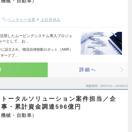
（機械・自動車）
ベンチャー企業
土日祝休み
を活用したムービングシステム導入プロジェ
ャーとして、お…
7年に設立され、物流自律移動ロボット（AMR）
京ギークプ…
り
詳細へ
掲載期間
26/07/31～26/08/13
・トータルソリューション案件担当／企
事・累計資金調達596億円
（機械・自動車）