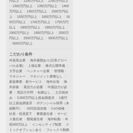
円以上
1200万円以上
1250万円以上
1300万円以上
1350万円以上
1400
万円以上
1450万円以上
1500万円以
上
1550万円以上
1600万円以上
16
50万円以上
1700万円以上
1750万円
以上
1800万円以上
1850万円以上
1900万円以上
1950万円以上
2000万
円以上
2500万円以上
3000万円以上
5000万円以上
こだわり条件
外資系企業
海外展開あり(日系グロー
バル企業)
上場企業
株式公開準備
大手企業
ベンチャー企業
管理職・
マネジャー
マネジメント業務なし
新規事業・新サービス
海外出張
海
外折衝
英語力が必要
中国語力が必
要
英語力不問
転勤なし
土日祝休
み
3,000万円以上資金調達済
1億円
以上資金調達済
ポテンシャル採用（未
経験可）
20代役員在籍
CxO候補
社長・役員直下
事業責任者
サービ
ス責任者
開発責任者
海外転勤
年
収600万以上
インセンティブ制度
ス
トックオプションあり
フレックス勤務