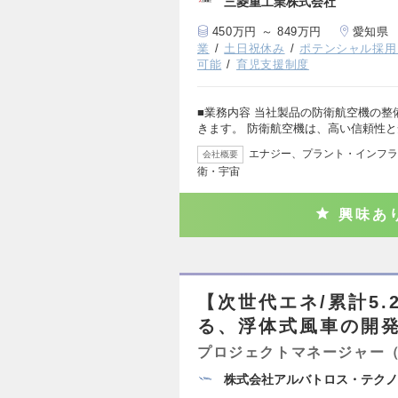
三菱重工業株式会社
450万円 ～ 849万円
愛知県
業
土日祝休み
ポテンシャル採用
可能
育児支援制度
■業務内容 当社製品の防衛航空機の
きます。 防衛航空機は、高い信頼性
エナジー、プラント・インフラ
会社概要
衛・宇宙
興味あ
【次世代エネ/累計5
る、浮体式風車の開
プロジェクトマネージャー
株式会社アルバトロス・テクノ