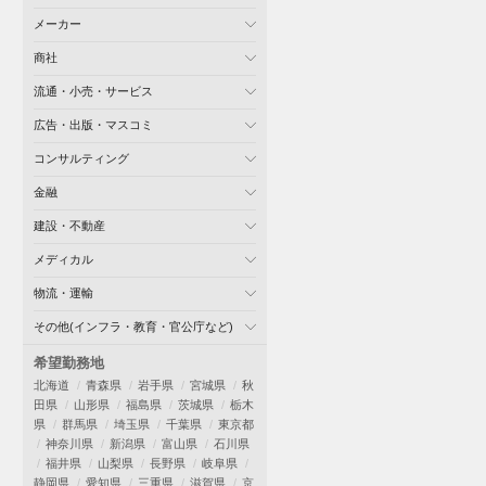
メーカー
商社
流通・小売・サービス
広告・出版・マスコミ
コンサルティング
金融
建設・不動産
メディカル
物流・運輸
その他(インフラ・教育・官公庁など)
希望勤務地
北海道
青森県
岩手県
宮城県
秋
田県
山形県
福島県
茨城県
栃木
県
群馬県
埼玉県
千葉県
東京都
神奈川県
新潟県
富山県
石川県
福井県
山梨県
長野県
岐阜県
静岡県
愛知県
三重県
滋賀県
京