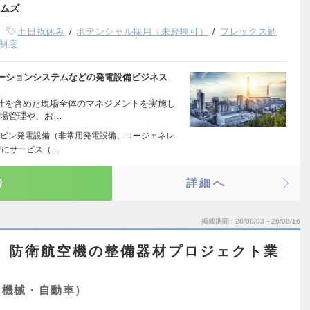
ムズ
土日祝休み
ポテンシャル採用（未経験可）
フレックス勤
制度
ーションシステムなどの発電設備ビジネス
会社を含めた現場全体のマネジメントを実施し
場管理や、お…
ビン発電設備（非常用発電設備、コージェネレ
びにサービス（…
り
詳細へ
掲載期間
26/08/03～26/08/16
】防衛航空機の整備器材プロジェクト業
（機械・自動車）