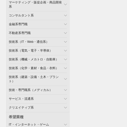
マーケティング・販促企画・商品開発
系
コンサルタント系
金融系専門職
不動産系専門職
技術系（IT・Web・通信系）
技術系（電気・電子・半導体）
技術系（機械・メカトロ・自動車）
技術系（化学・素材・食品・衣料）
技術系（建築・設備・土木・プラン
ト）
技術・専門職系（メディカル）
サービス・流通系
クリエイティブ系
希望業種
IT・インターネット・ゲーム