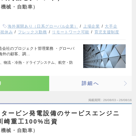
（機械・自動車）
海外展開あり（日系グローバル企業）
上場企業
大手企
日祝休み
フレックス勤務
リモートワーク可能
育児支援制度
造会社のプロジェクト管理業務 ・グローバ
海外の顧客、調…
、物流・冷熱・ドライブシステム、航空・防
り
詳細へ
掲載期間
26/08/03～26/08/16
スタービン発電設備のサービスエンジニ
川崎重工100%出資
（機械・自動車）