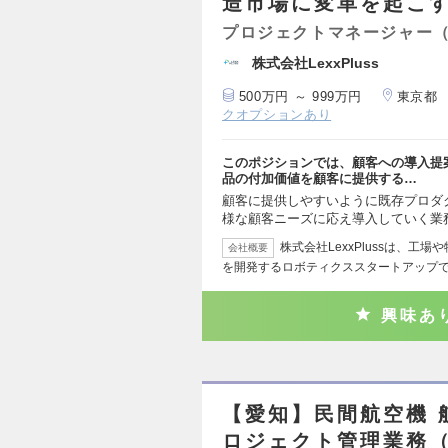
造市場に変革を起こ
プロジェクトマネージャー
株式会社LexxPluss
500万円 ～ 999万円
東京都
クオプションあり
このポジションでは、顧客への導入提
品の付加価値を顧客に提供する…
顧客に提供しやすいように既存プロダ
様な顧客ニーズに応え導入していく業
株式会社LexxPlussは、工
会社概要
を開発するロボティクススタートアップ
興味あ
【愛知】民間航空機 
ロジェクト管理業務