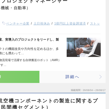
すプロジェクトマネージャー
（機械・自動車）
ベンチャー企業
土日祝休み
1億円以上資金調達済
ストッ
案、実導入のプロジェクトをリードし、製
クトの機能改良や方向性を定めるほか、多
務にも携わって…
場や物流現場で活躍する自律搬送ロボット（AMR）
です…
り
詳細へ
掲載期間
26/08/04～26/08/17
航空機コンポーネントの製造に関するプ
（民間機セグメント）