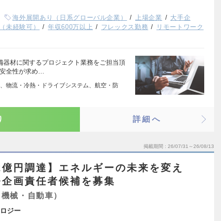
海外展開あり（日系グローバル企業）
上場企業
大手企
（未経験可）
年収600万以上
フレックス勤務
リモートワーク
整備器材に関するプロジェクト業務をご担当頂
と安全性が求め…
、物流・冷熱・ドライブシステム、航空・防
り
詳細へ
掲載期間
26/07/31～26/08/13
.2億円調達】エネルギーの未来を変え
発企画責任者候補を募集
（機械・自動車）
ロジー