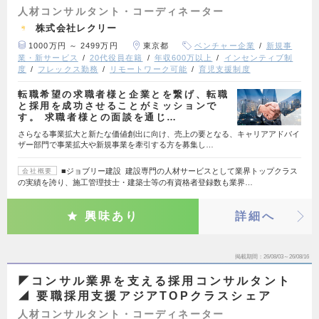
人材コンサルタント・コーディネーター
株式会社レクリー
1000万円 ～ 2499万円
東京都
ベンチャー企業
新規事
業・新サービス
20代役員在籍
年収600万以上
インセンティブ制
度
フレックス勤務
リモートワーク可能
育児支援制度
転職希望の求職者様と企業とを繋げ、転職
と採用を成功させることがミッションで
す。 求職者様との面談を通じ…
さらなる事業拡大と新たな価値創出に向け、売上の要となる、キャリアアドバイ
ザー部門で事業拡大や新規事業を牽引する方を募集し…
■ジョブリー建設 建設専門の人材サービスとして業界トップクラス
会社概要
の実績を誇り、施工管理技士・建築士等の有資格者登録数も業界…
興味あり
詳細へ
掲載期間
26/08/03～26/08/16
◤コンサル業界を支える採用コンサルタント
◢ 要職採用支援アジアTOPクラスシェア
人材コンサルタント・コーディネーター