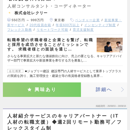
人材コンサルタント・コーディネーター
株式会社レクリー
550万円 ～ 999万円
東京都
ベンチャー企業
新規事業・
新サービス
20代役員在籍
年収600万以上
インセンティブ制度
フレックス勤務
リモートワーク可能
育児支援制度
転職希望の求職者様と企業とを繋げ、転職
と採用を成功させることがミッションで
す。 求職者様との面談を通じ…
さらなる事業拡大と新たな価値創出に向け、売上の要となる、キャリアアドバイ
ザー部門で事業拡大や新規事業を牽引する方を募集し…
■ジョブリー建設 建設専門の人材サービスとして業界トップクラス
会社概要
の実績を誇り、施工管理技士・建築士等の有資格者登録数も業界…
興味あり
詳細へ
掲載期間
26/08/03～26/08/16
人材紹介サービスのキャリアパートナー（IT
人材の転職支援）◆週2回リモート勤務可／フ
レックスタイム制