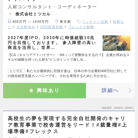
人材コンサルタント・コーディネーター
株式会社ミツカル
400万円 ～ 1549万円
東京都
ベンチャー企業
転勤な
し
土日祝休み
20代役員在籍
フレックス勤務
2027年度IPO、2030年に時価総額10兆
円を目指しております。 参入障壁の高い
商流を活用し、世界…
【CA（キャリアアドバイザー）・RA（って実際何をするの？】 企業が求めるス
キルや経験を持った人材を“ピンポイントで探し出…
私たちが最終的に目指す姿は、日本の中小企業約400万社に対して
会社概要
の総合経営支援カンパニーです。 それを実現するために欠かせな…
興味あり
詳細へ
掲載期間
26/08/04～26/08/17
高校生の夢を実現する完全自社開発のキャリ
ア教育事業で校舎運営をリード！#裁量権#上
場準備#フレックス