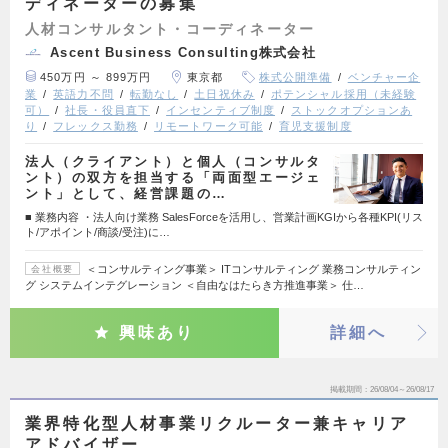
ディネーターの募集
人材コンサルタント・コーディネーター
Ascent Business Consulting株式会社
450万円 ～ 899万円
東京都
株式公開準備
ベンチャー企
業
英語力不問
転勤なし
土日祝休み
ポテンシャル採用（未経験
可）
社長・役員直下
インセンティブ制度
ストックオプションあ
り
フレックス勤務
リモートワーク可能
育児支援制度
法人（クライアント）と個人（コンサルタ
ント）の双方を担当する「両面型エージェ
ント」として、経営課題の…
■ 業務内容 ・法人向け業務 SalesForceを活用し、営業計画KGIから各種KPI(リス
ト/アポイント/商談/受注)に…
＜コンサルティング事業＞ ITコンサルティング 業務コンサルティン
会社概要
グ システムインテグレーション ＜自由なはたらき方推進事業＞ 仕…
興味あり
詳細へ
掲載期間
26/08/04～26/08/17
業界特化型人材事業リクルーター兼キャリア
アドバイザー