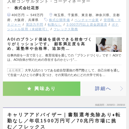
人材コンサルタント・コーディネーター
株式会社花形
400万円 ～ 549万円
埼玉県、千葉県、東京都、神奈川県、京都
府、大阪府、兵庫県
株式公開準備
ベンチャー企業
管理職・マ
ネジャー
英語力不問
転勤なし
3,000万円以上資金調達済
ポテ
ンシャル採用（未経験可）
フレックス勤務
AOIのブランド価値を提供できる校舎づく
りがミッションです。 顧客満足度を高
め、退塾率や合格率、追加売…
仕事内容を一言で言うと、教育現場を通しての『ブランドづくり』です！ AOIで
は、AOI自体が何のための存在するのかという"…
大学入試の１つである総合型選抜の専門塾として、自己分析を通し
会社概要
て生徒一人ひとりの夢を見つけ、その実現のためにどの大学で何を…
興味あり
詳細へ
掲載期間
26/08/03～26/08/16
キャリアアドバイザー｜書類選考免除あり♦転
勤なし／年収1500万円可／70兆円市場に挑
む／フレックス