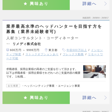
興味あり
詳細へ
掲載期間
26/08/04～26/08/17
業界最高水準のヘッドハンターを目指す方を
募集（業界未経験者可)
人材コンサルタント・コーディネーター
リメディ株式会社
600万円 ～ 9999万円
東京都
年収600万以上
インセン
ティブ制度
ストックオプションあり
フレックス勤務
リモートワ
ーク可能
求職者様、採用企業様の両者のご支援を行って頂きます。
以下は求職者様・採用企業様それぞれへのご支援内容の概要
です。 1.転職…
・ヘッドハンティング事業 ・エージェント事業
会社概要
興味あり
詳細へ
掲載期間
26/08/04～26/08/17