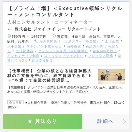
【プライム上場】＜Executive領域＞リクル
ートメントコンサルタント
人材コンサルタント・コーディネーター
株式会社 ジェイ エイ シー リクルートメント
650万円 ～ 1449万円
東京都、神奈川県、愛知県、京都府、大
阪府、兵庫県
海外展開あり（日系グローバル企業）
上場企業
大手企業
マネジメント業務なし
海外折衝
英語力不問
転勤な
し
土日祝休み
ポテンシャル採用（未経験可）
年収600万以上
インセンティブ制度
ストックオプションあり
フレックス勤務
副
業してもOK
育児支援制度
【仕事概要】 企業の核となる経営幹部人
材のご支援を中心に、経営資源である“ヒ
ト”を通じて企業の経営課題…
【業務概要】 クライアント企業と転職希望者の両面に深く入り込み、企業と人
材をつなぐ採用・転職コンサルタントとしてご活躍いた…
■人材紹介事業 ※厚生労働大臣許可番号（東京本社 紹介：13-ユ-0
会社概要
10227）
興味あり
詳細へ