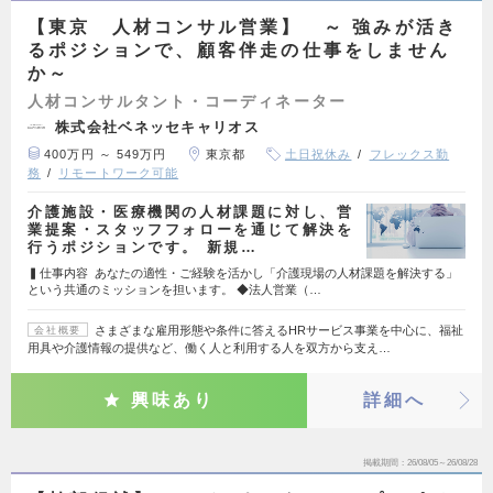
【東京 人材コンサル営業】 ～ 強みが活き
るポジションで、顧客伴走の仕事をしません
か～
人材コンサルタント・コーディネーター
株式会社ベネッセキャリオス
400万円 ～ 549万円
東京都
土日祝休み
フレックス勤
務
リモートワーク可能
介護施設・医療機関の人材課題に対し、営
業提案・スタッフフォローを通じて解決を
行うポジションです。 新規…
▍仕事内容 あなたの適性・ご経験を活かし「介護現場の人材課題を解決する」
という共通のミッションを担います。 ◆法人営業（…
さまざまな雇用形態や条件に答えるHRサービス事業を中心に、福祉
会社概要
用具や介護情報の提供など、働く人と利用する人を双方から支え…
興味あり
詳細へ
掲載期間
26/08/05～26/08/28