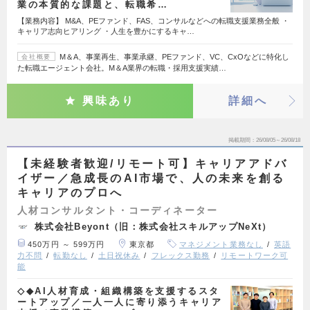
業の本質的な課題と、転職希…
【業務内容】 M&A、PEファンド、FAS、コンサルなどへの転職支援業務全般 ・
キャリア志向ヒアリング ・人生を豊かにするキャ…
M＆A、事業再生、事業承継、PEファンド、VC、CxOなどに特化し
会社概要
た転職エージェント会社。M＆A業界の転職・採用支援実績…
興味あり
詳細へ
掲載期間
26/08/05～26/08/18
【未経験者歓迎/リモート可】キャリアアドバ
イザー／急成長のAI市場で、人の未来を創る
キャリアのプロへ
人材コンサルタント・コーディネーター
株式会社Beyont（旧：株式会社スキルアップNeXt）
450万円 ～ 599万円
東京都
マネジメント業務なし
英語
力不問
転勤なし
土日祝休み
フレックス勤務
リモートワーク可
能
◇◆AI人材育成・組織構築を支援するスタ
ートアップ／一人一人に寄り添うキャリア