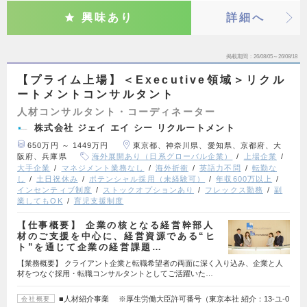
興味あり
詳細へ
掲載期間
26/08/05～26/08/18
【プライム上場】＜Executive領域＞リクル
ートメントコンサルタント
人材コンサルタント・コーディネーター
株式会社 ジェイ エイ シー リクルートメント
650万円 ～ 1449万円
東京都、神奈川県、愛知県、京都府、大
阪府、兵庫県
海外展開あり（日系グローバル企業）
上場企業
大手企業
マネジメント業務なし
海外折衝
英語力不問
転勤な
し
土日祝休み
ポテンシャル採用（未経験可）
年収600万以上
インセンティブ制度
ストックオプションあり
フレックス勤務
副
業してもOK
育児支援制度
【仕事概要】 企業の核となる経営幹部人
材のご支援を中心に、経営資源である“ヒ
ト”を通じて企業の経営課題…
【業務概要】 クライアント企業と転職希望者の両面に深く入り込み、企業と人
材をつなぐ採用・転職コンサルタントとしてご活躍いた…
■人材紹介事業 ※厚生労働大臣許可番号（東京本社 紹介：13-ユ-0
会社概要