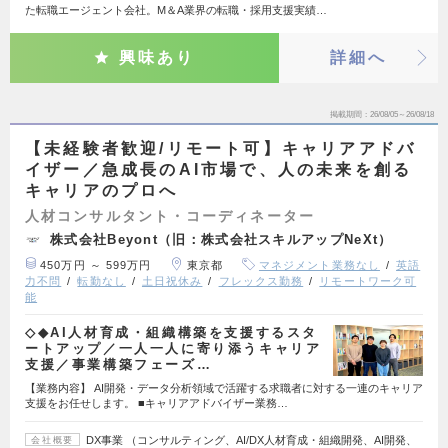
た転職エージェント会社。M＆A業界の転職・採用支援実績…
興味あり
詳細へ
掲載期間
26/08/05～26/08/18
【未経験者歓迎/リモート可】キャリアアドバ
イザー／急成長のAI市場で、人の未来を創る
キャリアのプロへ
人材コンサルタント・コーディネーター
株式会社Beyont（旧：株式会社スキルアップNeXt）
450万円 ～ 599万円
東京都
マネジメント業務なし
英語
力不問
転勤なし
土日祝休み
フレックス勤務
リモートワーク可
能
◇◆AI人材育成・組織構築を支援するスタ
ートアップ／一人一人に寄り添うキャリア
支援／事業構築フェーズ…
【業務内容】 AI開発・データ分析領域で活躍する求職者に対する一連のキャリア
支援をお任せします。 ■キャリアアドバイザー業務…
DX事業 （コンサルティング、AI/DX人材育成・組織開発、AI開発、
会社概要