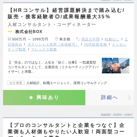
【HRコンサル】経営課題解決まで踏み込む/
販売・接客経験者◎/成果報酬最大35%
人材コンサルタント・コーディネーター
株式会社BOX
500万円 ～ 1099万円
東京都
英語力不問
転勤なし
土
日祝休み
ポテンシャル採用（未経験可）
20代役員在籍
インセン
ティブ制度
フレックス勤務
【「売る」のではなく、人生を「紡ぐ」仕事】 一気通貫型
コンサルタントとして、企業担当（リクルーティングアドバ
イザー）と求職…
人材紹介、転職エージェント、採用コンサルティング
会社概要
興味あり
詳細へ
掲載期間
26/08/04～26/08/17
【プロのコンサルタントと企業をつなぐ】企
業側も人材側もやりたい人歓迎！両面型コー