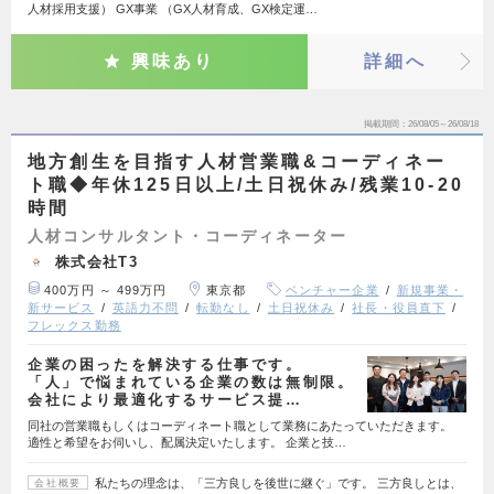
人材採用支援） GX事業 （GX人材育成、GX検定運…
興味あり
詳細へ
掲載期間
26/08/05～26/08/18
地方創生を目指す人材営業職&コーディネー
ト職◆年休125日以上/土日祝休み/残業10-20
時間
人材コンサルタント・コーディネーター
株式会社T3
400万円 ～ 499万円
東京都
ベンチャー企業
新規事業・
新サービス
英語力不問
転勤なし
土日祝休み
社長・役員直下
フレックス勤務
企業の困ったを解決する仕事です。
「人」で悩まれている企業の数は無制限。
会社により最適化するサービス提…
同社の営業職もしくはコーディネート職として業務にあたっていただきます。
適性と希望をお伺いし、配属決定いたします。 企業と技…
私たちの理念は、「三方良しを後世に継ぐ」です。 三方良しとは、
会社概要