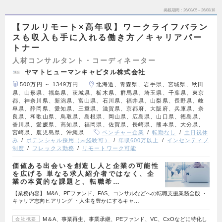
掲載期間
26/08/05～26/08/18
【フルリモート×高年収】ワークライフバラン
スも収入も手に入れる働き方／キャリアパー
トナー
人材コンサルタント・コーディネーター
ヤマトヒューマンキャピタル株式会社
500万円 ～ 1349万円
北海道、青森県、岩手県、宮城県、秋田
県、山形県、福島県、茨城県、栃木県、群馬県、埼玉県、千葉県、東京
都、神奈川県、新潟県、富山県、石川県、福井県、山梨県、長野県、岐
阜県、静岡県、愛知県、三重県、滋賀県、京都府、大阪府、兵庫県、奈
良県、和歌山県、鳥取県、島根県、岡山県、広島県、山口県、徳島県、
香川県、愛媛県、高知県、福岡県、佐賀県、長崎県、熊本県、大分県、
宮崎県、鹿児島県、沖縄県
ベンチャー企業
転勤なし
土日祝休
み
ポテンシャル採用（未経験可）
年収600万以上
インセンティブ
制度
フレックス勤務
リモートワーク可能
価値ある出会いを創造し人と企業の可能性
を広げる 単なる求人紹介者ではなく、企
業の本質的な課題と、転職希…
【業務内容】 M&A、PEファンド、FAS、コンサルなどへの転職支援業務全般 ・
キャリア志向ヒアリング ・人生を豊かにするキャ…
M＆A、事業再生、事業承継、PEファンド、VC、CxOなどに特化し
会社概要