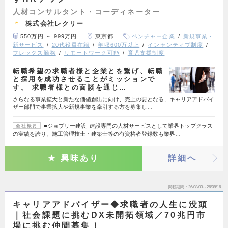
人材コンサルタント・コーディネーター
株式会社レクリー
550万円 ～ 999万円
東京都
ベンチャー企業
新規事業・
新サービス
20代役員在籍
年収600万以上
インセンティブ制度
フレックス勤務
リモートワーク可能
育児支援制度
転職希望の求職者様と企業とを繋げ、転職
と採用を成功させることがミッションで
す。 求職者様との面談を通じ…
さらなる事業拡大と新たな価値創出に向け、売上の要となる、キャリアアドバイ
ザー部門で事業拡大や新規事業を牽引する方を募集し…
■ジョブリー建設 建設専門の人材サービスとして業界トップクラス
会社概要
の実績を誇り、施工管理技士・建築士等の有資格者登録数も業界…
興味あり
詳細へ
掲載期間
26/08/03～26/08/16
キャリアアドバイザー◆求職者の人生に没頭
｜社会課題に挑むDX未開拓領域／70兆円市
場に挑む仲間募集！