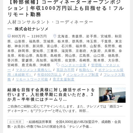
【幹部候補】コーディネーターオープンポジ
ション｜年収1000万円以上も目指せる！フル
リモート勤務
人材コンサルタント・コーディネーター
株式会社ナレソメ
800万円 ～ 1199万円
北海道、青森県、岩手県、宮城県、秋田
県、山形県、福島県、茨城県、栃木県、群馬県、埼玉県、千葉県、東京
都、神奈川県、新潟県、富山県、石川県、福井県、山梨県、長野県、岐
阜県、静岡県、愛知県、三重県、滋賀県、京都府、大阪府、兵庫県、奈
良県、和歌山県、鳥取県、島根県、岡山県、広島県、山口県、徳島県、
香川県、愛媛県、高知県、福岡県、佐賀県、長崎県、熊本県、大分県、
宮崎県、鹿児島県、沖縄県
ベンチャー企業
管理職・マネジャ
ー
マネジメント業務なし
英語力不問
転勤なし
ポテンシャル採
用（未経験可）
年収600万以上
インセンティブ制度
フレックス勤
務
リモートワーク可能
育児支援制度
結婚を目指す会員様に対し婚活サポートを
行います。入社後早期に自走いただき、3
か月～半年後にはチームリ…
ご自身のご経験に応じてアサインいたします。 また、ナレソメでは「婚活コー
ディネーター」を"プランナー”と呼んでいます。 幹部…
・結婚相談所事業 全国4,000社超のIBJ加盟店中、成婚数・会員
会社概要
数・お見合い件数でNo.1※の実績を誇る「ナレソメ予備…