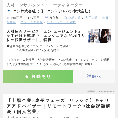
人材コンサルタント・コーディネーター
エン株式会社（旧：エン・ジャパン株式会社）
450万円 ～ 549万円
東京都
上場企業
大手企業
土日
祝休み
フレックス勤務
リモートワーク可能
人材紹介サービス『エン エージェント』
を手がける部署で、エンジニアなどのIT人
材の転職サポート。転職…
◆急成長を遂げる『エン エージェント』で活躍！ ──────────────────
──── 「入社後活躍」にこだわりを持つ…
人材採用・入社後活躍サービスの提供 （1）インターネットを活用
会社概要
した求人求職情報サービス （2）人材紹介（厚生労働大臣許可番号…
興味あり
詳細へ
掲載期間
26/08/03～26/08/16
【上場企業×成長フェーズ |リラシク】キャリ
アアドバイザー｜リモートワーク×社会課題解
決（個人営業）