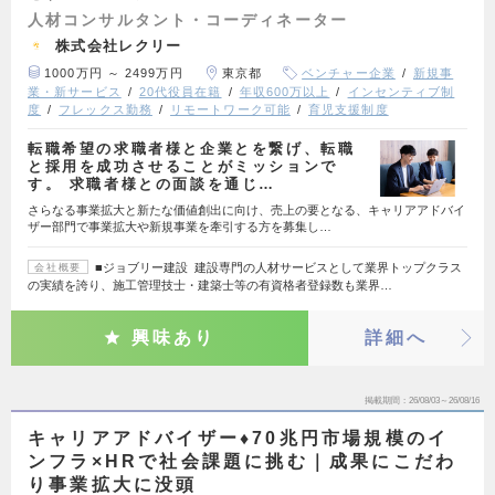
人材コンサルタント・コーディネーター
株式会社レクリー
1000万円 ～ 2499万円
東京都
ベンチャー企業
新規事
業・新サービス
20代役員在籍
年収600万以上
インセンティブ制
度
フレックス勤務
リモートワーク可能
育児支援制度
転職希望の求職者様と企業とを繋げ、転職
と採用を成功させることがミッションで
す。 求職者様との面談を通じ…
さらなる事業拡大と新たな価値創出に向け、売上の要となる、キャリアアドバイ
ザー部門で事業拡大や新規事業を牽引する方を募集し…
■ジョブリー建設 建設専門の人材サービスとして業界トップクラス
会社概要
の実績を誇り、施工管理技士・建築士等の有資格者登録数も業界…
興味あり
詳細へ
掲載期間
26/08/03～26/08/16
キャリアアドバイザー♦70兆円市場規模のイ
ンフラ×HRで社会課題に挑む｜成果にこだわ
り事業拡大に没頭