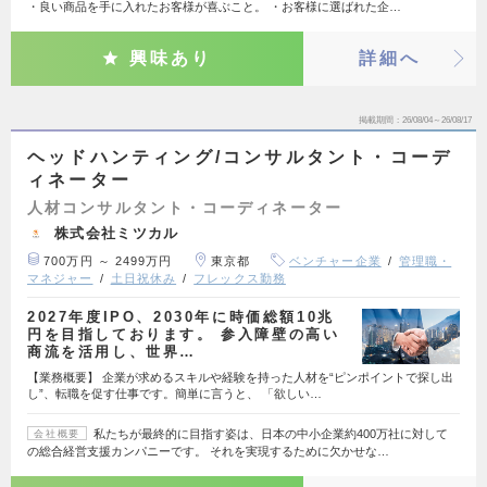
・良い商品を手に入れたお客様が喜ぶこと。 ・お客様に選ばれた企…
興味あり
詳細へ
掲載期間
26/08/04～26/08/17
ヘッドハンティング/コンサルタント・コーデ
ィネーター
人材コンサルタント・コーディネーター
株式会社ミツカル
700万円 ～ 2499万円
東京都
ベンチャー企業
管理職・
マネジャー
土日祝休み
フレックス勤務
2027年度IPO、2030年に時価総額10兆
円を目指しております。 参入障壁の高い
商流を活用し、世界…
【業務概要】 企業が求めるスキルや経験を持った人材を“ピンポイントで探し出
し”、転職を促す仕事です。簡単に言うと、 「欲しい…
私たちが最終的に目指す姿は、日本の中小企業約400万社に対して
会社概要
の総合経営支援カンパニーです。 それを実現するために欠かせな…