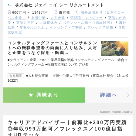
株式会社 ジェイ エイ シー リクルートメント
600万円 ～ 1349万円
東京都
海外展開あり（日系グロー
バル企業）
上場企業
大手企業
管理職・マネジャー
英語力が必
要
英語力不問
土日祝休み
ポテンシャル採用（未経験可）
海外
転勤
年収600万以上
インセンティブ制度
フレックス勤務
育児
支援制度
コンサルティングファームとコンサルタン
トへの転職希望者の両面に入り込み、人材
と企業をつなぐ採用・転職…
■クライアント企業について 業界屈指の戦略コンサルティングファーム、総合コ
ンサルティングファーム ■転職希望者について デジタ…
■人材紹介事業 ※厚生労働大臣許可番号（東京本社 紹介：13-ユ-0
会社概要
10227）
興味あり
詳細へ
掲載期間
26/08/03～26/08/16
キャリアアドバイザー｜前職比+300万円実績
◎年収999万超可／フレックス／100億目指
すHRテック