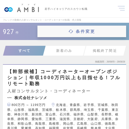
若手ハイキャリアのスカウト転職
フレックス勤務の人材コンサルタント・コーディネーターの転職・求人情報
927
条件変更
件
すべて
新着のみ
掲載終了間近
掲載期間
26/08/05～26/08/28
【幹部候補】コーディネーターオープンポジ
ション｜年収1000万円以上も目指せる！フル
リモート勤務
人材コンサルタント・コーディネーター
株式会社ナレソメ
800万円 ～ 1199万円
北海道、青森県、岩手県、宮城県、秋田
県、山形県、福島県、茨城県、栃木県、群馬県、埼玉県、千葉県、東京
都、神奈川県、新潟県、富山県、石川県、福井県、山梨県、長野県、岐
阜県、静岡県、愛知県、三重県、滋賀県、京都府、大阪府、兵庫県、奈
良県、和歌山県、鳥取県、島根県、岡山県、広島県、山口県、徳島県、
香川県、愛媛県、高知県、福岡県、佐賀県、長崎県、熊本県、大分県、