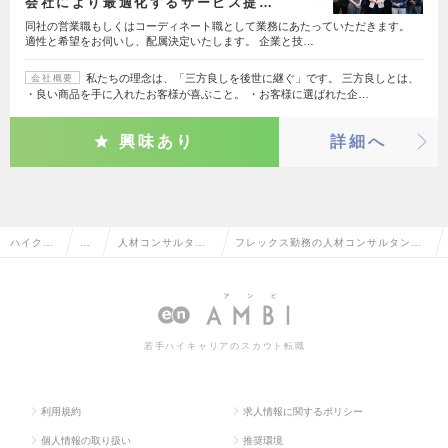
会社により最適化するサービス提…
同社の営業職もしくはコーディネート職として業務にあたっていただきます。
適性と希望をお伺いし、配属決定いたします。 企業と技…
私たちの理念は、「三方良しを後世に継ぐ」です。 三方良しとは、
会社概要
・良い商品を手に入れたお客様が喜ぶこと。 ・お客様に選ばれた企…
興味あり
詳細へ
ハイクラ
営
人材コンサルタン
フレックス勤務の人材コンサルタン
ス求人TO
業
ト・コーディネー
ト・コーディネーターの転職・求人情
P
系
ター
報一覧
若手ハイキャリアのスカウト転職
利用規約
求人情報に関するポリシー
個人情報の取り扱い
推奨環境