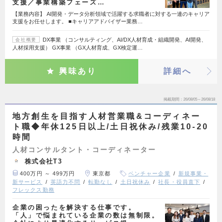
支援／事業構築フェーズ…
【業務内容】 AI開発・データ分析領域で活躍する求職者に対する一連のキャリア
支援をお任せします。 ■キャリアアドバイザー業務…
DX事業 （コンサルティング、AI/DX人材育成・組織開発、AI開発、
会社概要
人材採用支援） GX事業 （GX人材育成、GX検定運…
興味あり
詳細へ
掲載期間
26/08/05～26/08/18
地方創生を目指す人材営業職&コーディネー
ト職◆年休125日以上/土日祝休み/残業10-20
時間
人材コンサルタント・コーディネーター
株式会社T3
400万円 ～ 499万円
東京都
ベンチャー企業
新規事業・
新サービス
英語力不問
転勤なし
土日祝休み
社長・役員直下
フレックス勤務
企業の困ったを解決する仕事です。
「人」で悩まれている企業の数は無制限。