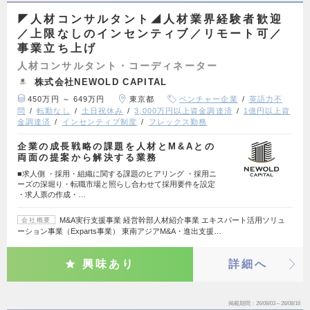
◤人材コンサルタント◢人材業界経験者歓迎
／上限なしのインセンティブ／リモート可／
事業立ち上げ
人材コンサルタント・コーディネーター
株式会社NEWOLD CAPITAL
450万円 ～ 649万円
東京都
ベンチャー企業
英語力不
問
転勤なし
土日祝休み
3,000万円以上資金調達済
1億円以上資
金調達済
インセンティブ制度
フレックス勤務
企業の成長戦略の課題を人材とM&Aとの
両面の提案から解決する業務
■求人側 ・採用・組織に関する課題のヒアリング ・採用ニ
ーズの深堀り・転職市場と照らし合わせて採用要件を設定
・求人票の作成・…
M&A実行支援事業 経営幹部人材紹介事業 エキスパート活用ソリュ
会社概要
ーション事業（Exparts事業） 東南アジアM&A・進出支援…
興味あり
詳細へ
掲載期間
26/08/03～26/08/16