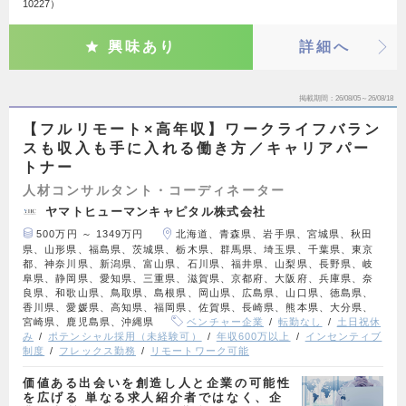
10227）
興味あり
詳細へ
掲載期間
26/08/05～26/08/18
【フルリモート×高年収】ワークライフバラン
スも収入も手に入れる働き方／キャリアパー
トナー
人材コンサルタント・コーディネーター
ヤマトヒューマンキャピタル株式会社
500万円 ～ 1349万円
北海道、青森県、岩手県、宮城県、秋田
県、山形県、福島県、茨城県、栃木県、群馬県、埼玉県、千葉県、東京
都、神奈川県、新潟県、富山県、石川県、福井県、山梨県、長野県、岐
阜県、静岡県、愛知県、三重県、滋賀県、京都府、大阪府、兵庫県、奈
良県、和歌山県、鳥取県、島根県、岡山県、広島県、山口県、徳島県、
香川県、愛媛県、高知県、福岡県、佐賀県、長崎県、熊本県、大分県、
宮崎県、鹿児島県、沖縄県
ベンチャー企業
転勤なし
土日祝休
み
ポテンシャル採用（未経験可）
年収600万以上
インセンティブ
制度
フレックス勤務
リモートワーク可能
価値ある出会いを創造し人と企業の可能性
を広げる 単なる求人紹介者ではなく、企