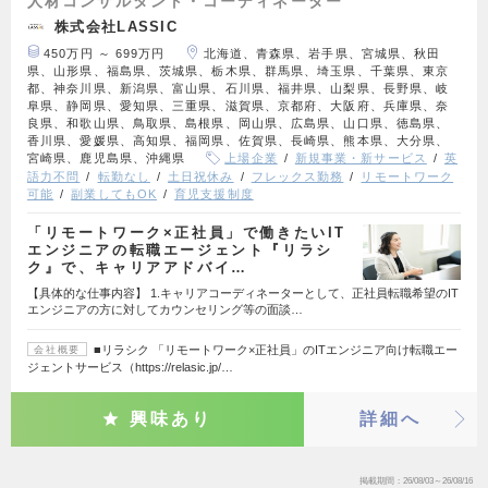
人材コンサルタント・コーディネーター
株式会社LASSIC
450万円 ～ 699万円
北海道、青森県、岩手県、宮城県、秋田
県、山形県、福島県、茨城県、栃木県、群馬県、埼玉県、千葉県、東京
都、神奈川県、新潟県、富山県、石川県、福井県、山梨県、長野県、岐
阜県、静岡県、愛知県、三重県、滋賀県、京都府、大阪府、兵庫県、奈
良県、和歌山県、鳥取県、島根県、岡山県、広島県、山口県、徳島県、
香川県、愛媛県、高知県、福岡県、佐賀県、長崎県、熊本県、大分県、
宮崎県、鹿児島県、沖縄県
上場企業
新規事業・新サービス
英
語力不問
転勤なし
土日祝休み
フレックス勤務
リモートワーク
可能
副業してもOK
育児支援制度
「リモートワーク×正社員」で働きたいIT
エンジニアの転職エージェント『リラシ
ク』で、キャリアアドバイ…
【具体的な仕事内容】 1.キャリアコーディネーターとして、正社員転職希望のIT
エンジニアの方に対してカウンセリング等の面談…
■リラシク 「リモートワーク×正社員」のITエンジニア向け転職エー
会社概要
ジェントサービス（https://relasic.jp/…
興味あり
詳細へ
掲載期間
26/08/03～26/08/16