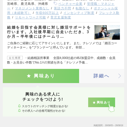
宮崎県、鹿児島県、沖縄県
ベンチャー企業
管理職・マネジャ
ー
マネジメント業務なし
英語力不問
転勤なし
ポテンシャル採
用（未経験可）
年収600万以上
インセンティブ制度
フレックス勤
務
リモートワーク可能
育児支援制度
結婚を目指す会員様に対し婚活サポートを
行います。入社後早期に自走いただき、3
か月～半年後にはチームリ…
ご自身のご経験に応じてアサインいたします。 また、ナレソメでは「婚活コー
ディネーター」を"プランナー”と呼んでいます。 幹部…
・結婚相談所事業 全国4,000社超のIBJ加盟店中、成婚数・会員
会社概要
数・お見合い件数でNo.1※の実績を誇る「ナレソメ予備…
興味あり
詳細へ
興味のある求人に
チェックをつけよう!
興味あり
スカウトのマッチング精度があがる!
その求人への合格可能性がわかる!
掲載期間
26/08/05～26/08/18