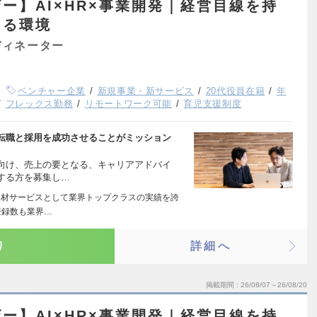
ー】AI×HR×事業開発｜経営目線を持
きる環境
ディネーター
ベンチャー企業
新規事業・新サービス
20代役員在籍
年
フレックス勤務
リモートワーク可能
育児支援制度
転職と採用を成功させることがミッション
向け、売上の要となる、キャリアアドバイ
する方を募集し…
人材サービスとして業界トップクラスの実績を誇
登録数も業界…
り
詳細へ
掲載期間
26/08/07～26/08/20
ー】AI×HR×事業開発｜経営目線を持