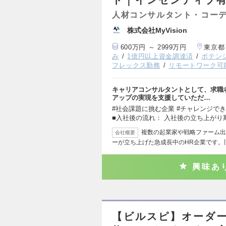
人材コンサルタント・コー
株式会社MyVision
600万円 ～ 2999万円
東京都
み
1億円以上資金調達済
ポテン
フレックス勤務
リモートワーク可
キャリアコンサルタントとして、求職
アップの実現を支援していただ…
#社会課題に挑む企業 #チャレンジでき
■入社後の流れ： 入社後の立ち上がり
複数の起業家や戦略ファーム出
会社概要
ーが立ち上げた急成長中のHR企業です。
興味あ
【ビルスピ】オーダーメ