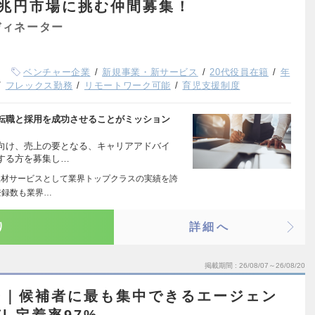
0兆円市場に挑む仲間募集！
ディネーター
ベンチャー企業
新規事業・新サービス
20代役員在籍
年
フレックス勤務
リモートワーク可能
育児支援制度
転職と採用を成功させることがミッション
向け、売上の要となる、キャリアアドバイ
する方を募集し…
人材サービスとして業界トップクラスの実績を誇
登録数も業界…
り
詳細へ
掲載期間
26/08/07～26/08/20
ー｜候補者に最も集中できるエージェン
 定着率97%