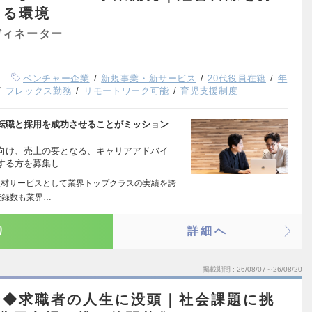
きる環境
ディネーター
ベンチャー企業
新規事業・新サービス
20代役員在籍
年
フレックス勤務
リモートワーク可能
育児支援制度
転職と採用を成功させることがミッション
向け、売上の要となる、キャリアアドバイ
する方を募集し…
人材サービスとして業界トップクラスの実績を誇
登録数も業界…
り
詳細へ
掲載期間
26/08/07～26/08/20
ー◆求職者の人生に没頭｜社会課題に挑