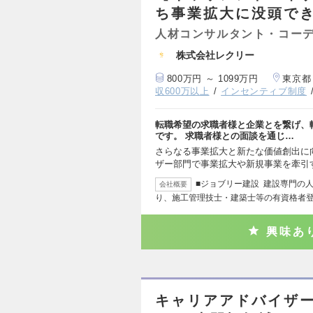
ち事業拡大に没頭で
人材コンサルタント・コー
株式会社レクリー
800万円 ～ 1099万円
東京都
収600万以上
インセンティブ制度
転職希望の求職者様と企業とを繋げ、
です。 求職者様との面談を通じ…
さらなる事業拡大と新たな価値創出に
ザー部門で事業拡大や新規事業を牽引
■ジョブリー建設 建設専門の
会社概要
り、施工管理技士・建築士等の有資格者
興味あ
キャリアアドバイザ