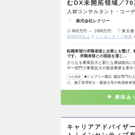
むDX未開拓領域／7
人材コンサルタント・コー
株式会社レクリー
800万円 ～ 1099万円
東京都
収600万以上
インセンティブ制度
転職希望の求職者様と企業とを繋げ、
です。 求職者様との面談を通じ…
さらなる事業拡大と新たな価値創出に
ザー部門で事業拡大や新規事業を牽引
■ジョブリー建設 建設専門の
会社概要
り、施工管理技士・建築士等の有資格者
興味あ
キャリアアドバイザ
ト｜インセンティブ有|