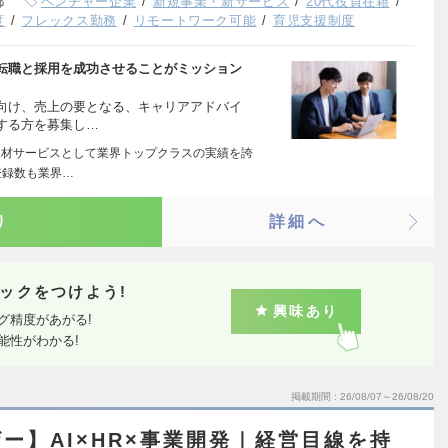
都
ベンチャー企業
新規事業・新サービス
20代役員在籍
度
フレックス勤務
リモートワーク可能
育児支援制度
転職と採用を成功させることがミッション
向け、売上の要となる、キャリアアドバイ
する方を募集し…
人材サービスとして業界トップクラスの実績を誇
登録数も業界…
り
詳細へ
ックをつけよう!
興味あり
グ精度があがる!
能性がわかる!
掲載期間
26/08/07～26/08/20
ー】AI×HR×事業開発｜経営目線を持