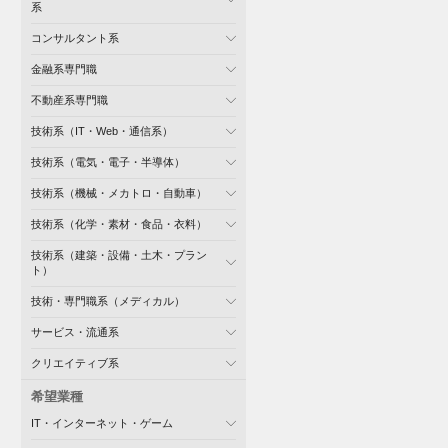
系
コンサルタント系
金融系専門職
不動産系専門職
技術系（IT・Web・通信系）
技術系（電気・電子・半導体）
技術系（機械・メカトロ・自動車）
技術系（化学・素材・食品・衣料）
技術系（建築・設備・土木・プラン
ト）
技術・専門職系（メディカル）
サービス・流通系
クリエイティブ系
希望業種
IT・インターネット・ゲーム