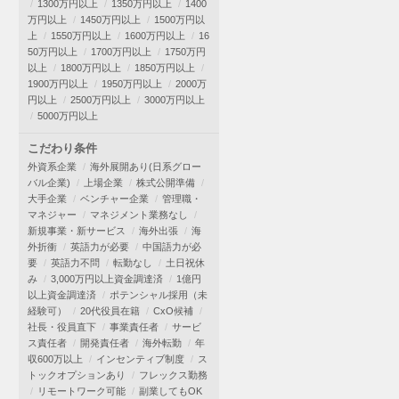
1300万円以上
1350万円以上
1400
万円以上
1450万円以上
1500万円以
上
1550万円以上
1600万円以上
16
50万円以上
1700万円以上
1750万円
以上
1800万円以上
1850万円以上
1900万円以上
1950万円以上
2000万
円以上
2500万円以上
3000万円以上
5000万円以上
こだわり条件
外資系企業
海外展開あり(日系グロー
バル企業)
上場企業
株式公開準備
大手企業
ベンチャー企業
管理職・
マネジャー
マネジメント業務なし
新規事業・新サービス
海外出張
海
外折衝
英語力が必要
中国語力が必
要
英語力不問
転勤なし
土日祝休
み
3,000万円以上資金調達済
1億円
以上資金調達済
ポテンシャル採用（未
経験可）
20代役員在籍
CxO候補
社長・役員直下
事業責任者
サービ
ス責任者
開発責任者
海外転勤
年
収600万以上
インセンティブ制度
ス
トックオプションあり
フレックス勤務
リモートワーク可能
副業してもOK