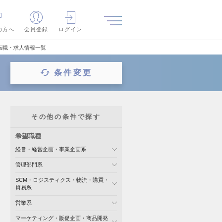
の方へ
会員登録
ログイン
転職・求人情報一覧
条件変更
その他の条件で探す
希望職種
経営・経営企画・事業企画系
管理部門系
SCM・ロジスティクス・物流・購買・
貿易系
営業系
マーケティング・販促企画・商品開発