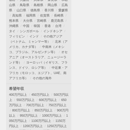
山県
鳥取県
島根県
岡山県
広島
県
山口県
徳島県
香川県
愛媛県
高知県
福岡県
佐賀県
長崎県
熊本県
大分県
宮崎県
鹿児島県
沖縄県
中国
韓国
香港
台湾
タイ
シンガポール
インドネシア
フィリピン
インド
その他アジア
（ベトナム、ミャンマー等）
北米（ア
メリカ、カナダ等）
中南米（メキシ
コ、ブラジル、アルゼンチン等）
オセ
アニア（オーストラリア、ニュージーラ
ンド等）
ヨーロッパ（イギリス、フラ
ンス、ドイツ、ロシア等）
中近東・ア
フリカ（モロッコ、エジプト、UAE、南
アフリカ等）
その他の海外
希望年収
400万円以上
450万円以上
500万円以
上
550万円以上
600万円以上
650
万円以上
700万円以上
750万円以上
800万円以上
850万円以上
900万円
以上
950万円以上
1000万円以上
1
050万円以上
1100万円以上
1150万
円以上
1200万円以上
1250万円以上