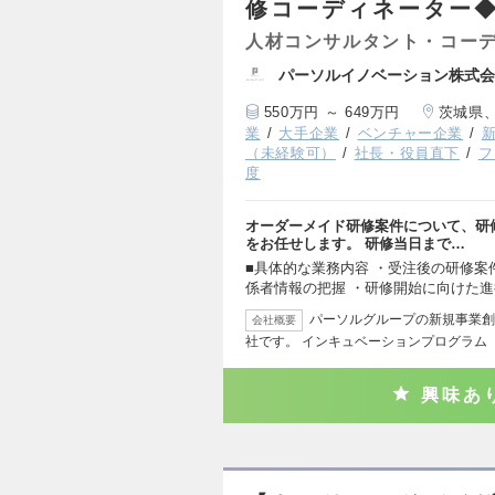
修コーディネーター
人材コンサルタント・コー
パーソルイノベーション株式会
550万円 ～ 649万円
茨城県
業
大手企業
ベンチャー企業
（未経験可）
社長・役員直下
フ
度
オーダーメイド研修案件について、研
をお任せします。 研修当日まで…
■具体的な業務内容 ・受注後の研修
係者情報の把握 ・研修開始に向けた
パーソルグループの新規事業創
会社概要
社です。 インキュベーションプログラム『D
興味あ