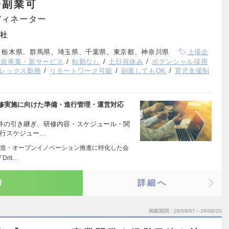
◆副業可
ディネーター
社
、栃木県、群馬県、埼玉県、千葉県、東京都、神奈川県
上場企
新規事業・新サービス
転勤なし
土日祝休み
ポテンシャル採用
レックス勤務
リモートワーク可能
副業してもOK
育児支援制
修実施に向けた準備・進行管理・運営対応
案件の引き継ぎ、研修内容・スケジュール・関
進行スケジュー…
造・オープンイノベーション推進に特化した会
rit…
り
詳細へ
掲載期間
26/08/07～26/08/20