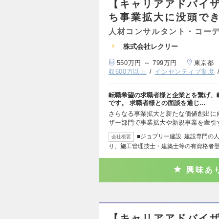
【キャリアアドバイザ
ち事業拡大に没頭で
人材コンサルタント・コー
株式会社レクリー
550万円 ～ 799万円
東京都
収600万以上
インセンティブ制度
転職希望の求職者様と企業とを繋げ、
です。 求職者様との面談を通じ…
さらなる事業拡大と新たな価値創出に
ザー部門で事業拡大や新規事業を牽引
■ジョブリー建設 建設専門の
会社概要
り、施工管理技士・建築士等の有資格者
興味あ
【キャリアアドバイザ