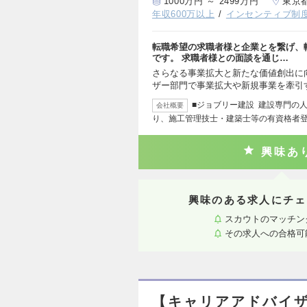
1000万円 ～ 2499万円
東京
年収600万以上
インセンティブ制
転職希望の求職者様と企業とを繋げ、
です。 求職者様との面談を通じ…
さらなる事業拡大と新たな価値創出に
ザー部門で事業拡大や新規事業を牽引
■ジョブリー建設 建設専門の
会社概要
り、施工管理技士・建築士等の有資格者
興味あ
興味のある求人にチェ
スカウトのマッチン
その求人への合格可
【キャリアアドバイザ