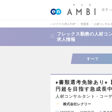
若手
ハイクラス求人TOP
営業系
人材コンサル
フレックス勤務の人材コ
求人情報
すべて
♦︎書類選考免除あり♦
円超を目指す急成長
人材コンサルタント・コー
株式会社レクリー