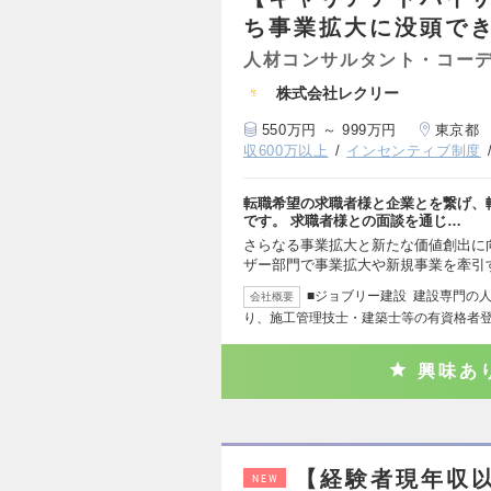
ち事業拡大に没頭で
人材コンサルタント・コー
株式会社レクリー
550万円 ～ 999万円
東京都
収600万以上
インセンティブ制度
転職希望の求職者様と企業とを繋げ、
です。 求職者様との面談を通じ…
さらなる事業拡大と新たな価値創出に
ザー部門で事業拡大や新規事業を牽引
■ジョブリー建設 建設専門の
会社概要
り、施工管理技士・建築士等の有資格者
興味あ
【経験者現年収以
NEW