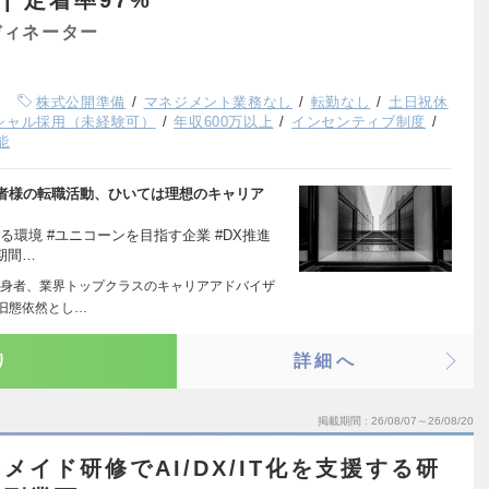
ディネーター
株式公開準備
マネジメント業務なし
転勤なし
土日祝休
シャル採用（未経験可）
年収600万以上
インセンティブ制度
能
者様の転職活動、ひいては理想のキャリア
る環境 #ユニコーンを目指す企業 #DX推進
期間…
身者、業界トップクラスのキャリアアドバイザ
旧態依然とし…
り
詳細へ
掲載期間
26/08/07～26/08/20
イド研修でAI/DX/IT化を支援する研