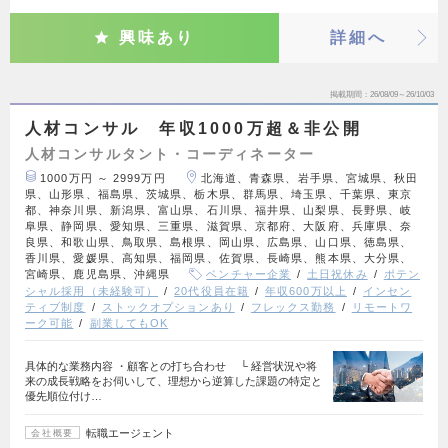
興味あり
詳細へ
掲載期間
26/08/09～26/10/03
人材コンサル 年収1000万超＆非公開
人材コンサルタント・コーディネーター
1000万円 ～ 2999万円
北海道、青森県、岩手県、宮城県、秋田
県、山形県、福島県、茨城県、栃木県、群馬県、埼玉県、千葉県、東京
都、神奈川県、新潟県、富山県、石川県、福井県、山梨県、長野県、岐
阜県、静岡県、愛知県、三重県、滋賀県、京都府、大阪府、兵庫県、奈
良県、和歌山県、鳥取県、島根県、岡山県、広島県、山口県、徳島県、
香川県、愛媛県、高知県、福岡県、佐賀県、長崎県、熊本県、大分県、
宮崎県、鹿児島県、沖縄県
ベンチャー企業
土日祝休み
ポテン
シャル採用（未経験可）
20代役員在籍
年収600万以上
インセン
ティブ制度
ストックオプションあり
フレックス勤務
リモートワ
ーク可能
副業してもOK
具体的な業務内容 ・顧客との打ち合わせ └ 経営状況や将
来の成長戦略をお伺いして、理想から逆算した課題の特定と
優先順位付け…
転職エージェント
会社概要