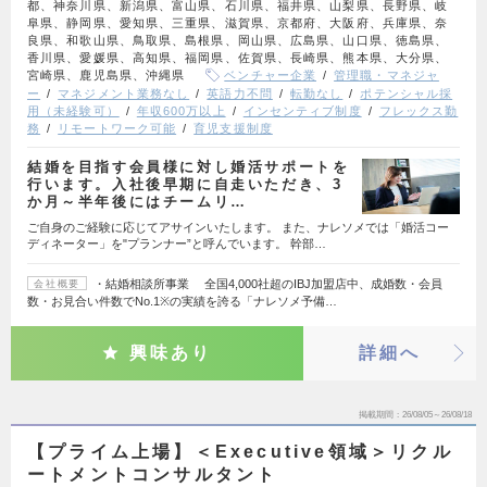
都、神奈川県、新潟県、富山県、石川県、福井県、山梨県、長野県、岐
阜県、静岡県、愛知県、三重県、滋賀県、京都府、大阪府、兵庫県、奈
良県、和歌山県、鳥取県、島根県、岡山県、広島県、山口県、徳島県、
香川県、愛媛県、高知県、福岡県、佐賀県、長崎県、熊本県、大分県、
宮崎県、鹿児島県、沖縄県
ベンチャー企業
管理職・マネジャ
ー
マネジメント業務なし
英語力不問
転勤なし
ポテンシャル採
用（未経験可）
年収600万以上
インセンティブ制度
フレックス勤
務
リモートワーク可能
育児支援制度
結婚を目指す会員様に対し婚活サポートを
行います。入社後早期に自走いただき、3
か月～半年後にはチームリ…
ご自身のご経験に応じてアサインいたします。 また、ナレソメでは「婚活コー
ディネーター」を"プランナー”と呼んでいます。 幹部…
・結婚相談所事業 全国4,000社超のIBJ加盟店中、成婚数・会員
会社概要
数・お見合い件数でNo.1※の実績を誇る「ナレソメ予備…
興味あり
詳細へ
掲載期間
26/08/05～26/08/18
【プライム上場】＜Executive領域＞リクル
ートメントコンサルタント