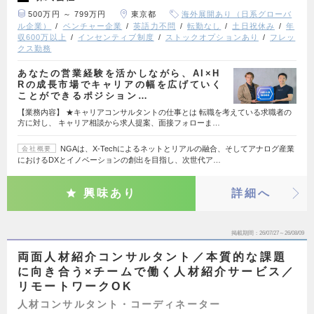
500万円 ～ 799万円
東京都
海外展開あり（日系グローバ
ル企業）
ベンチャー企業
英語力不問
転勤なし
土日祝休み
年
収600万以上
インセンティブ制度
ストックオプションあり
フレッ
クス勤務
あなたの営業経験を活かしながら、AI×H
Rの成長市場でキャリアの幅を広げていく
ことができるポジション…
【業務内容】 ★キャリアコンサルタントの仕事とは 転職を考えている求職者の
方に対し、 キャリア相談から求人提案、面接フォローま…
NGAは、X-Techによるネットとリアルの融合、そしてアナログ産業
会社概要
におけるDXとイノベーションの創出を目指し、次世代ア…
興味あり
詳細へ
掲載期間
26/07/27～26/08/09
両面人材紹介コンサルタント／本質的な課題
に向き合う×チームで働く人材紹介サービス／
リモートワークOK
人材コンサルタント・コーディネーター