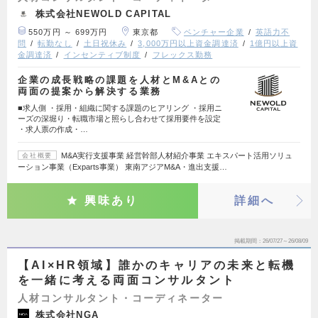
株式会社NEWOLD CAPITAL
550万円 ～ 699万円
東京都
ベンチャー企業
英語力不
問
転勤なし
土日祝休み
3,000万円以上資金調達済
1億円以上資
金調達済
インセンティブ制度
フレックス勤務
企業の成長戦略の課題を人材とM&Aとの
両面の提案から解決する業務
■求人側 ・採用・組織に関する課題のヒアリング ・採用ニ
ーズの深堀り・転職市場と照らし合わせて採用要件を設定
・求人票の作成・…
M&A実行支援事業 経営幹部人材紹介事業 エキスパート活用ソリュ
会社概要
ーション事業（Exparts事業） 東南アジアM&A・進出支援…
興味あり
詳細へ
掲載期間
26/07/27～26/08/09
【AI×HR領域】誰かのキャリアの未来と転機
を一緒に考える両面コンサルタント
人材コンサルタント・コーディネーター
株式会社NGA