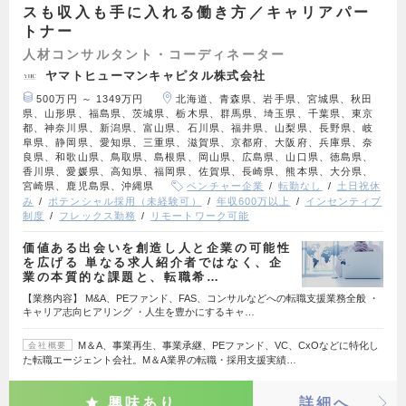
スも収入も手に入れる働き方／キャリアパー
トナー
人材コンサルタント・コーディネーター
ヤマトヒューマンキャピタル株式会社
500万円 ～ 1349万円
北海道、青森県、岩手県、宮城県、秋田
県、山形県、福島県、茨城県、栃木県、群馬県、埼玉県、千葉県、東京
都、神奈川県、新潟県、富山県、石川県、福井県、山梨県、長野県、岐
阜県、静岡県、愛知県、三重県、滋賀県、京都府、大阪府、兵庫県、奈
良県、和歌山県、鳥取県、島根県、岡山県、広島県、山口県、徳島県、
香川県、愛媛県、高知県、福岡県、佐賀県、長崎県、熊本県、大分県、
宮崎県、鹿児島県、沖縄県
ベンチャー企業
転勤なし
土日祝休
み
ポテンシャル採用（未経験可）
年収600万以上
インセンティブ
制度
フレックス勤務
リモートワーク可能
価値ある出会いを創造し人と企業の可能性
を広げる 単なる求人紹介者ではなく、企
業の本質的な課題と、転職希…
【業務内容】 M&A、PEファンド、FAS、コンサルなどへの転職支援業務全般 ・
キャリア志向ヒアリング ・人生を豊かにするキャ…
M＆A、事業再生、事業承継、PEファンド、VC、CxOなどに特化し
会社概要
た転職エージェント会社。M＆A業界の転職・採用支援実績…
興味あり
詳細へ