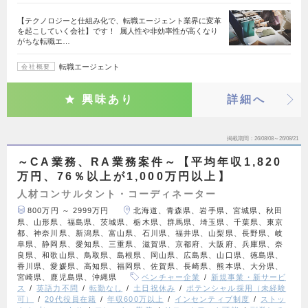
【テクノロジーと仕組み化で、転職エージェント業界に変革
を起こしていく会社】です！ 属人性や非効率性が高くなり
がちな転職エ…
転職エージェント
会社概要
興味あり
詳細へ
掲載期間
26/08/08～26/08/21
～CA業務、RA業務案件～【平均年収1,820
万円、76％以上が1,000万円以上】
人材コンサルタント・コーディネーター
800万円 ～ 2999万円
北海道、青森県、岩手県、宮城県、秋田
県、山形県、福島県、茨城県、栃木県、群馬県、埼玉県、千葉県、東京
都、神奈川県、新潟県、富山県、石川県、福井県、山梨県、長野県、岐
阜県、静岡県、愛知県、三重県、滋賀県、京都府、大阪府、兵庫県、奈
良県、和歌山県、鳥取県、島根県、岡山県、広島県、山口県、徳島県、
香川県、愛媛県、高知県、福岡県、佐賀県、長崎県、熊本県、大分県、
宮崎県、鹿児島県、沖縄県
ベンチャー企業
新規事業・新サービ
ス
英語力不問
転勤なし
土日祝休み
ポテンシャル採用（未経験
可）
20代役員在籍
年収600万以上
インセンティブ制度
ストッ