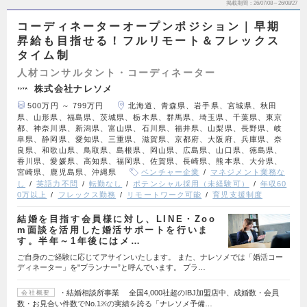
掲載期間
26/07/08～26/08/27
コーディネーターオープンポジション｜早期
昇給も目指せる！フルリモート＆フレックス
タイム制
人材コンサルタント・コーディネーター
株式会社ナレソメ
500万円 ～ 799万円
北海道、青森県、岩手県、宮城県、秋田
県、山形県、福島県、茨城県、栃木県、群馬県、埼玉県、千葉県、東京
都、神奈川県、新潟県、富山県、石川県、福井県、山梨県、長野県、岐
阜県、静岡県、愛知県、三重県、滋賀県、京都府、大阪府、兵庫県、奈
良県、和歌山県、鳥取県、島根県、岡山県、広島県、山口県、徳島県、
香川県、愛媛県、高知県、福岡県、佐賀県、長崎県、熊本県、大分県、
宮崎県、鹿児島県、沖縄県
ベンチャー企業
マネジメント業務な
し
英語力不問
転勤なし
ポテンシャル採用（未経験可）
年収60
0万以上
フレックス勤務
リモートワーク可能
育児支援制度
結婚を目指す会員様に対し、LINE・Zoo
m面談を活用した婚活サポートを行いま
す。半年～1年後にはメ…
ご自身のご経験に応じてアサインいたします。 また、ナレソメでは「婚活コー
ディネーター」を"プランナー”と呼んでいます。 プラ…
・結婚相談所事業 全国4,000社超のIBJ加盟店中、成婚数・会員
会社概要
数・お見合い件数でNo.1※の実績を誇る「ナレソメ予備…