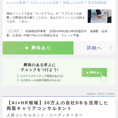
レックス勤務
リモートワーク可能
副業してもOK
育児支援制度
独自メソッドである『マッチグラム』や『ラブスタイル診
断』の数値を読み解くことから、あなたのミッションは始ま
ります。 これら…
・結婚相談所事業 全国4,000社超のIBJ加盟店中、成婚数・会員
会社概要
数・お見合い件数でNo.1※の実績を誇る「ナレソメ予備…
興味あり
詳細へ
興味のある求人に
チェックをつけよう!
興味あり
スカウトのマッチング精度があがる!
その求人への合格可能性がわかる!
掲載期間
26/07/27～26/08/09
【AI×HR領域】30万人の自社DBを活用した
両面キャリアコンサルタント
人材コンサルタント・コーディネーター