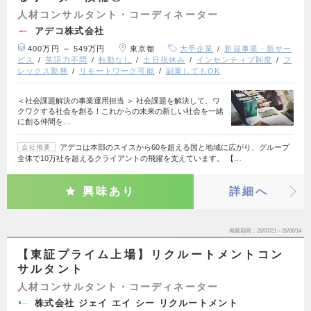
人材コンサルタント・コーディネーター
アデコ株式会社
400万円 ～ 549万円
東京都
大手企業
新規事業・新サー
ビス
英語力不問
転勤なし
土日祝休み
インセンティブ制度
フ
レックス勤務
リモートワーク可能
副業してもOK
＜社会課題解決の事業運用担当 ＞ 社会課題を解決して、ワ
クワクする社会を創る！これからの未来の新しい社会を一緒
に創る仲間を…
アデコは本部のスイスから60を超える国と地域に広がり、グループ
会社概要
全体で10万社を超えるクライアントの飛躍を支えています。 【…
興味あり
詳細へ
掲載期間
26/07/21～26/08/14
【東証プライム上場】リクルートメントコン
サルタント
人材コンサルタント・コーディネーター
株式会社 ジェイ エイ シー リクルートメント