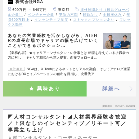
株式会社NGA
600万円 ～ 849万円
東京都
海外展開あり（日系グローバ
ル企業）
ベンチャー企業
英語力不問
転勤なし
土日祝休み
年
収600万以上
インセンティブ制度
ストックオプションあり
フレッ
クス勤務
あなたの営業経験を活かしながら、AI×H
Rの成長市場でキャリアの幅を広げていく
ことができるポジション…
【業務内容】 ★キャリアコンサルタントの仕事とは 転職を考えている求職者の
方に対し、 キャリア相談から求人提案、面接フォローま…
NGAは、X-Techによるネットとリアルの融合、そしてアナログ産業
会社概要
におけるDXとイノベーションの創出を目指し、次世代ア…
興味あり
詳細へ
掲載期間
26/07/27～26/08/09
◤人材コンサルタント◢人材業界経験者歓迎
／上限なしのインセンティブ／リモート可／
事業立ち上げ
人材コンサルタント・コーディネーター