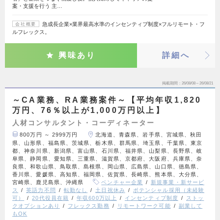
案・支援を行う 主…
急成長企業×業界最高水準のインセンティブ制度×フルリモート・フ
会社概要
ルフレックス。
興味あり
詳細へ
掲載期間
26/08/08～26/08/21
～CA業務、RA業務案件～【平均年収1,820
万円、76％以上が1,000万円以上】
人材コンサルタント・コーディネーター
800万円 ～ 2999万円
北海道、青森県、岩手県、宮城県、秋田
県、山形県、福島県、茨城県、栃木県、群馬県、埼玉県、千葉県、東京
都、神奈川県、新潟県、富山県、石川県、福井県、山梨県、長野県、岐
阜県、静岡県、愛知県、三重県、滋賀県、京都府、大阪府、兵庫県、奈
良県、和歌山県、鳥取県、島根県、岡山県、広島県、山口県、徳島県、
香川県、愛媛県、高知県、福岡県、佐賀県、長崎県、熊本県、大分県、
宮崎県、鹿児島県、沖縄県
ベンチャー企業
新規事業・新サービ
ス
英語力不問
転勤なし
土日祝休み
ポテンシャル採用（未経験
可）
20代役員在籍
年収600万以上
インセンティブ制度
ストッ
クオプションあり
フレックス勤務
リモートワーク可能
副業して
もOK