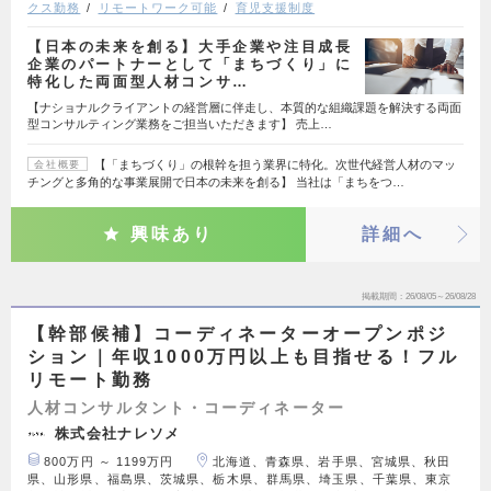
クス勤務
リモートワーク可能
育児支援制度
【日本の未来を創る】大手企業や注目成長
企業のパートナーとして「まちづくり」に
特化した両面型人材コンサ…
【ナショナルクライアントの経営層に伴走し、本質的な組織課題を解決する両面
型コンサルティング業務をご担当いただきます】 売上…
【「まちづくり」の根幹を担う業界に特化。次世代経営人材のマッ
会社概要
チングと多角的な事業展開で日本の未来を創る】 当社は「まちをつ…
興味あり
詳細へ
掲載期間
26/08/05～26/08/28
【幹部候補】コーディネーターオープンポジ
ション｜年収1000万円以上も目指せる！フル
リモート勤務
人材コンサルタント・コーディネーター
株式会社ナレソメ
800万円 ～ 1199万円
北海道、青森県、岩手県、宮城県、秋田
県、山形県、福島県、茨城県、栃木県、群馬県、埼玉県、千葉県、東京