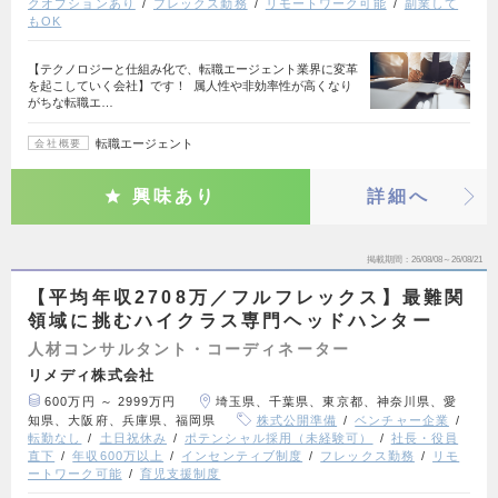
クオプションあり
フレックス勤務
リモートワーク可能
副業して
もOK
【テクノロジーと仕組み化で、転職エージェント業界に変革
を起こしていく会社】です！ 属人性や非効率性が高くなり
がちな転職エ…
転職エージェント
会社概要
興味あり
詳細へ
掲載期間
26/08/08～26/08/21
【平均年収2708万／フルフレックス】最難関
領域に挑むハイクラス専門ヘッドハンター
人材コンサルタント・コーディネーター
リメディ株式会社
600万円 ～ 2999万円
埼玉県、千葉県、東京都、神奈川県、愛
知県、大阪府、兵庫県、福岡県
株式公開準備
ベンチャー企業
転勤なし
土日祝休み
ポテンシャル採用（未経験可）
社長・役員
直下
年収600万以上
インセンティブ制度
フレックス勤務
リモ
ートワーク可能
育児支援制度