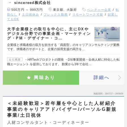
sincereed株式会社
500万円 ～ 999万円
東京都、大阪府
ベンチャー企業
転
勤なし
土日祝休み
フレックス勤務
リモートワーク可能
副業し
てもOK
大手企業様との取引を中心に、主にDXや
デジタル分野での事業企画・マーケティン
グ・PM・デザイナー・コ…
企業様と求職者様の双方を担当する「両面型」のキャリアコンサルティング業務
です。求職者のサポートと、企業の採用支援の両方を…
・HRTechプロダクトの開発 ・DX/事業開発・企画人材に特化した転
会社概要
職エージェント を提供しております。 創業から3年で会社…
興味あり
詳細へ
掲載期間
26/07/27～26/08/09
＜未経験歓迎＞若年層を中心とした人材紹介
事業のキャリアアドバイザー/パーソルG新規
事業/土日祝休
人材コンサルタント・コーディネーター