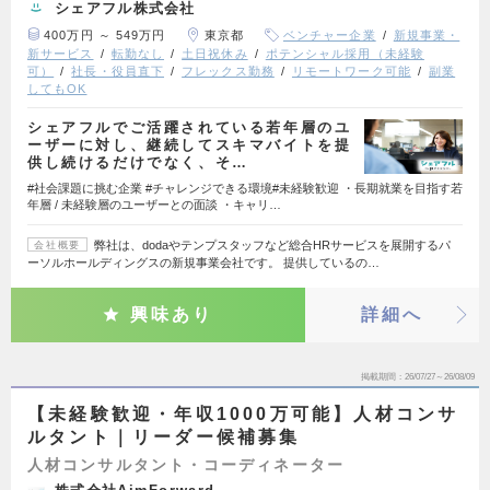
シェアフル株式会社
400万円 ～ 549万円
東京都
ベンチャー企業
新規事業・
新サービス
転勤なし
土日祝休み
ポテンシャル採用（未経験
可）
社長・役員直下
フレックス勤務
リモートワーク可能
副業
してもOK
シェアフルでご活躍されている若年層のユ
ーザーに対し、継続してスキマバイトを提
供し続けるだけでなく、そ…
#社会課題に挑む企業 #チャレンジできる環境#未経験歓迎 ・長期就業を目指す若
年層 / 未経験層のユーザーとの面談 ・キャリ…
弊社は、dodaやテンプスタッフなど総合HRサービスを展開するパ
会社概要
ーソルホールディングスの新規事業会社です。 提供しているの…
興味あり
詳細へ
掲載期間
26/07/27～26/08/09
【未経験歓迎・年収1000万可能】人材コンサ
ルタント｜リーダー候補募集
人材コンサルタント・コーディネーター