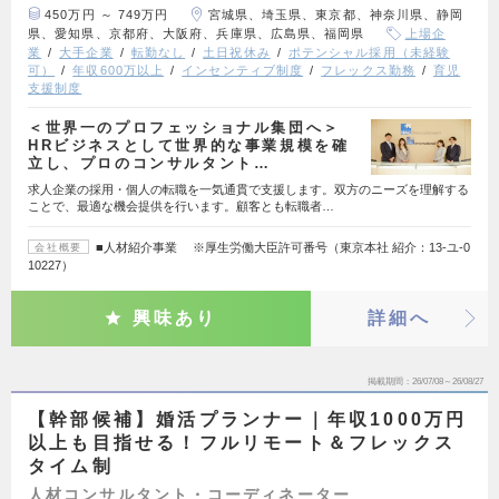
450万円 ～ 749万円
宮城県、埼玉県、東京都、神奈川県、静岡
県、愛知県、京都府、大阪府、兵庫県、広島県、福岡県
上場企
業
大手企業
転勤なし
土日祝休み
ポテンシャル採用（未経験
可）
年収600万以上
インセンティブ制度
フレックス勤務
育児
支援制度
＜世界一のプロフェッショナル集団へ＞
HRビジネスとして世界的な事業規模を確
立し、プロのコンサルタント…
求人企業の採用・個人の転職を一気通貫で支援します。双方のニーズを理解する
ことで、最適な機会提供を行います。顧客とも転職者…
■人材紹介事業 ※厚生労働大臣許可番号（東京本社 紹介：13-ユ-0
会社概要
10227）
興味あり
詳細へ
掲載期間
26/07/08～26/08/27
【幹部候補】婚活プランナー｜年収1000万円
以上も目指せる！フルリモート＆フレックス
タイム制
人材コンサルタント・コーディネーター