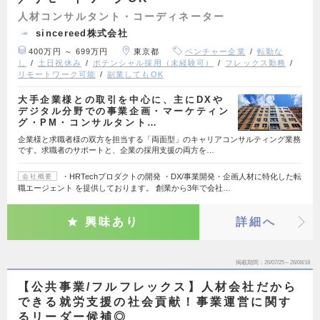
人材コンサルタント・コーディネーター
sincereed株式会社
400万円 ～ 699万円
東京都
ベンチャー企業
転勤な
し
土日祝休み
ポテンシャル採用（未経験可）
フレックス勤務
リモートワーク可能
副業してもOK
大手企業様との取引を中心に、主にDXや
デジタル分野での事業企画・マーケティン
グ・PM・コンサルタント…
企業様と求職者様の双方を担当する「両面型」のキャリアコンサルティング業務
です。求職者のサポートと、企業の採用支援の両方を…
・HRTechプロダクトの開発 ・DX/事業開発・企画人材に特化した転
会社概要
職エージェント を提供しております。 創業から3年で会社…
興味あり
詳細へ
掲載期間
26/07/25～26/08/18
【公共事業/フルフレックス】人材会社だから
できる就労支援の社会貢献！事業運営に関す
るリーダー候補◎