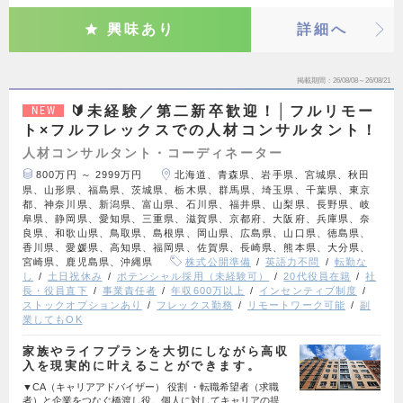
興味あり
詳細へ
掲載期間
26/08/08～26/08/21
🔰未経験／第二新卒歓迎！│フルリモー
NEW
ト×フルフレックスでの人材コンサルタント！
人材コンサルタント・コーディネーター
800万円 ～ 2999万円
北海道、青森県、岩手県、宮城県、秋田
県、山形県、福島県、茨城県、栃木県、群馬県、埼玉県、千葉県、東京
都、神奈川県、新潟県、富山県、石川県、福井県、山梨県、長野県、岐
阜県、静岡県、愛知県、三重県、滋賀県、京都府、大阪府、兵庫県、奈
良県、和歌山県、鳥取県、島根県、岡山県、広島県、山口県、徳島県、
香川県、愛媛県、高知県、福岡県、佐賀県、長崎県、熊本県、大分県、
宮崎県、鹿児島県、沖縄県
株式公開準備
英語力不問
転勤な
し
土日祝休み
ポテンシャル採用（未経験可）
20代役員在籍
社
長・役員直下
事業責任者
年収600万以上
インセンティブ制度
ストックオプションあり
フレックス勤務
リモートワーク可能
副
業してもOK
家族やライフプランを大切にしながら高収
入を現実的に叶えることができます。
▼CA（キャリアアドバイザー） 役割 ・転職希望者（求職
者）と企業をつなぐ橋渡し役。個人に対してキャリアの提