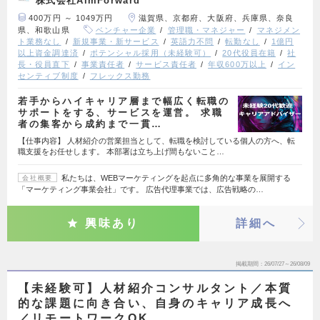
株式会社AimForward
400万円 ～ 1049万円
滋賀県、京都府、大阪府、兵庫県、奈良
県、和歌山県
ベンチャー企業
管理職・マネジャー
マネジメン
ト業務なし
新規事業・新サービス
英語力不問
転勤なし
1億円
以上資金調達済
ポテンシャル採用（未経験可）
20代役員在籍
社
長・役員直下
事業責任者
サービス責任者
年収600万以上
イン
センティブ制度
フレックス勤務
若手からハイキャリア層まで幅広く転職の
サポートをする、サービスを運営。 求職
者の集客から成約まで一貫…
【仕事内容】 人材紹介の営業担当として、転職を検討している個人の方へ、転
職支援をお任せします。 本部署は立ち上げ間もないこと…
私たちは、WEBマーケティングを起点に多角的な事業を展開する
会社概要
「マーケティング事業会社」です。 広告代理事業では、広告戦略の…
興味あり
詳細へ
掲載期間
26/07/27～26/08/09
【未経験可】人材紹介コンサルタント／本質
的な課題に向き合い、自身のキャリア成長へ
／リモートワークOK