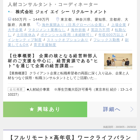
人材コンサルタント・コーディネーター
株式会社 ジェイ エイ シー リクルートメント
650万円 ～ 1449万円
東京都、神奈川県、愛知県、京都府、大
阪府、兵庫県
海外展開あり（日系グローバル企業）
上場企業
大手企業
マネジメント業務なし
海外折衝
英語力不問
転勤な
し
土日祝休み
ポテンシャル採用（未経験可）
年収600万以上
インセンティブ制度
ストックオプションあり
フレックス勤務
副
業してもOK
育児支援制度
【仕事概要】 企業の核となる経営幹部人
材のご支援を中心に、経営資源である“ヒ
ト”を通じて企業の経営課題…
【業務概要】 クライアント企業と転職希望者の両面に深く入り込み、企業と人
材をつなぐ採用・転職コンサルタントとしてご活躍いた…
■人材紹介事業 ※厚生労働大臣許可番号（東京本社 紹介：13-ユ-0
会社概要
10227）
興味あり
詳細へ
掲載期間
26/08/05～26/08/18
【フルリモート×高年収】ワークライフバラン