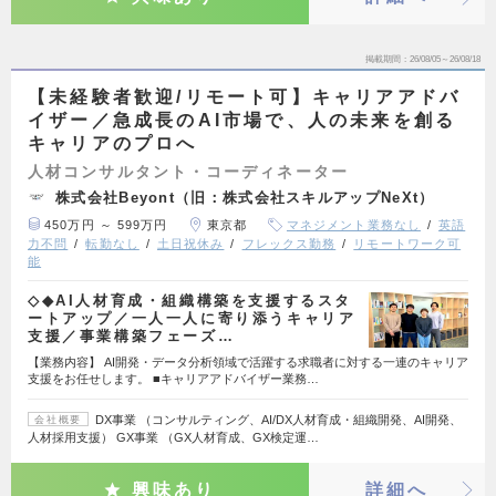
掲載期間
26/08/05～26/08/18
【未経験者歓迎/リモート可】キャリアアドバ
イザー／急成長のAI市場で、人の未来を創る
キャリアのプロへ
人材コンサルタント・コーディネーター
株式会社Beyont（旧：株式会社スキルアップNeXt）
450万円 ～ 599万円
東京都
マネジメント業務なし
英語
力不問
転勤なし
土日祝休み
フレックス勤務
リモートワーク可
能
◇◆AI人材育成・組織構築を支援するスタ
ートアップ／一人一人に寄り添うキャリア
支援／事業構築フェーズ…
【業務内容】 AI開発・データ分析領域で活躍する求職者に対する一連のキャリア
支援をお任せします。 ■キャリアアドバイザー業務…
DX事業 （コンサルティング、AI/DX人材育成・組織開発、AI開発、
会社概要
人材採用支援） GX事業 （GX人材育成、GX検定運…
興味あり
詳細へ