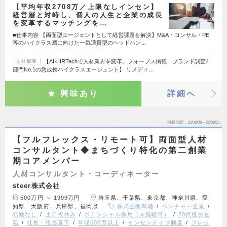
【平均年収2708万／上限なしインセン】
経営層と対峙し、個人の人生と企業の成長
を変革するマッチングを…
■仕事内容 【両面型エージェントとして経営課題を解決】M&A・コンサル・PE
等のハイクラス層に向けた一気通貫型のヘッドハン…
【AI×HRTechで人材業界を変革。フォーブス掲載、ブランド調査4
会社概要
部門No.1の急成長ハイクラスエージェント】 リメディ…
興味あり
詳細へ
掲載期間
26/08/08～26/08/21
【フルフレックス・リモート可】両面型人材
コンサルタント◆まちづくり特化の第二創業
期コアメンバー
人材コンサルタント・コーディネーター
steer株式会社
500万円 ～ 1999万円
埼玉県、千葉県、東京都、神奈川県、愛
知県、大阪府、兵庫県、福岡県
株式公開準備
ベンチャー企業
転勤なし
土日祝休み
ポテンシャル採用（未経験可）
20代役員在
籍
社長・役員直下
年収600万以上
インセンティブ制度
フレッ