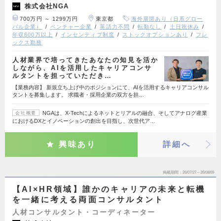
株式会社NGA
700万円 ～ 1299万円
東京都
海外展開あり（日系グロー
バル企業）
ベンチャー企業
英語力不問
転勤なし
土日祝休み
年収600万以上
インセンティブ制度
ストックオプションあり
フレ
ックス勤務
人材業界で培ってきたあなたの知見を活か
しながら、AIを活用したキャリアコンサ
ルタントを担っていただき…
【業務内容】 新規立ち上げ中のポジションにて、AIを活用するキャリアコンサル
タントを募集します。 求職者・採用企業の双方を担…
NGAは、X-Techによるネットとリアルの融合、そしてアナログ産業
会社概要
におけるDXとイノベーションの創出を目指し、次世代ア…
興味あり
詳細へ
掲載期間
26/07/27～26/08/09
【AI×HR領域】誰かのキャリアの未来と転機
を一緒に考える両面コンサルタント
人材コンサルタント・コーディネーター