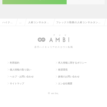
ハイクラ
営
人材コンサルタン
フレックス勤務の人材コンサルタン
ス求人TO
業
ト・コーディネー
ト・コーディネーターの転職・求人情
P
系
ター
報一覧
若手ハイキャリアのスカウト転職
利用規約
求人情報に関するポリシー
個人情報の取り扱い
推奨環境
ヘルプ・お問い合わせ
参画のお問い合わせ
サイトマップ
エン会社概要
©
en Inc.