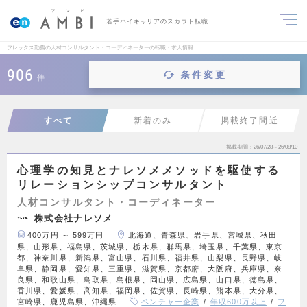
若手ハイキャリアのスカウト転職
フレックス勤務の人材コンサルタント・コーディネーターの転職・求人情報
906
条件変更
件
すべて
新着のみ
掲載終了間近
掲載期間
26/07/28～26/08/10
心理学の知見とナレソメメソッドを駆使する
リレーションシップコンサルタント
人材コンサルタント・コーディネーター
株式会社ナレソメ
400万円 ～ 599万円
北海道、青森県、岩手県、宮城県、秋田
県、山形県、福島県、茨城県、栃木県、群馬県、埼玉県、千葉県、東京
都、神奈川県、新潟県、富山県、石川県、福井県、山梨県、長野県、岐
阜県、静岡県、愛知県、三重県、滋賀県、京都府、大阪府、兵庫県、奈
良県、和歌山県、鳥取県、島根県、岡山県、広島県、山口県、徳島県、
香川県、愛媛県、高知県、福岡県、佐賀県、長崎県、熊本県、大分県、
宮崎県、鹿児島県、沖縄県
ベンチャー企業
年収600万以上
フ