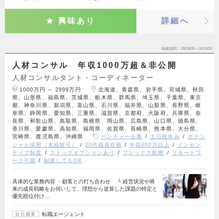
興味あり
詳細へ
掲載期間
26/08/09～26/10/03
人材コンサル 年収1000万超＆非公開
人材コンサルタント・コーディネーター
1000万円 ～ 2999万円
北海道、青森県、岩手県、宮城県、秋田
県、山形県、福島県、茨城県、栃木県、群馬県、埼玉県、千葉県、東京
都、神奈川県、新潟県、富山県、石川県、福井県、山梨県、長野県、岐
阜県、静岡県、愛知県、三重県、滋賀県、京都府、大阪府、兵庫県、奈
良県、和歌山県、鳥取県、島根県、岡山県、広島県、山口県、徳島県、
香川県、愛媛県、高知県、福岡県、佐賀県、長崎県、熊本県、大分県、
宮崎県、鹿児島県、沖縄県
ベンチャー企業
土日祝休み
ポテン
シャル採用（未経験可）
20代役員在籍
年収600万以上
インセン
ティブ制度
ストックオプションあり
フレックス勤務
リモートワ
ーク可能
副業してもOK
具体的な業務内容 ・顧客との打ち合わせ └ 経営状況や将
来の成長戦略をお伺いして、理想から逆算した課題の特定と
優先順位付け…
転職エージェント
会社概要