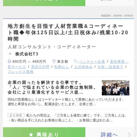
掲載期間
26/08/05～26/08/18
地方創生を目指す人材営業職&コーディネー
ト職◆年休125日以上/土日祝休み/残業10-20
時間
人材コンサルタント・コーディネーター
株式会社T3
400万円 ～ 499万円
東京都
ベンチャー企業
新規事業・
新サービス
英語力不問
転勤なし
土日祝休み
社長・役員直下
フレックス勤務
企業の困ったを解決する仕事です。
「人」で悩まれている企業の数は無制限。
会社により最適化するサービス提…
同社の営業職もしくはコーディネート職として業務にあたっていただきます。
適性と希望をお伺いし、配属決定いたします。 企業と技…
私たちの理念は、「三方良しを後世に継ぐ」です。 三方良しとは、
会社概要
・良い商品を手に入れたお客様が喜ぶこと。 ・お客様に選ばれた企…
興味あり
詳細へ