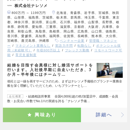
株式会社ナレソメ
800万円 ～ 1199万円
北海道、青森県、岩手県、宮城県、秋田
県、山形県、福島県、茨城県、栃木県、群馬県、埼玉県、千葉県、東京
都、神奈川県、新潟県、富山県、石川県、福井県、山梨県、長野県、岐
阜県、静岡県、愛知県、三重県、滋賀県、京都府、大阪府、兵庫県、奈
良県、和歌山県、鳥取県、島根県、岡山県、広島県、山口県、徳島県、
香川県、愛媛県、高知県、福岡県、佐賀県、長崎県、熊本県、大分県、
宮崎県、鹿児島県、沖縄県
ベンチャー企業
管理職・マネジャ
ー
マネジメント業務なし
英語力不問
転勤なし
ポテンシャル採
用（未経験可）
年収600万以上
フレックス勤務
リモートワーク可
能
育児支援制度
結婚を目指す会員様に対し婚活サポートを
行います。入社後早期に自走いただき、3
か月～半年後にはチームリ…
他社とは一線を画すサービスのため、まずはナレソメ予備校のプランナー業務全
般を深く理解していただくため、いちプランナーとし…
・結婚相談所事業 全国4,000社超のIBJ加盟店中、成婚数・会員
会社概要
数・お見合い件数でNo.1※の実績を誇る「ナレソメ予備…
興味あり
詳細へ