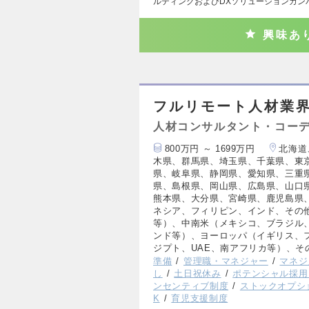
ルティングおよびDXソリューションカン
興味あ
フルリモート人材業
人材コンサルタント・コー
800万円 ～ 1699万円
北海道
木県、群馬県、埼玉県、千葉県、東
県、岐阜県、静岡県、愛知県、三重
県、島根県、岡山県、広島県、山口
熊本県、大分県、宮崎県、鹿児島県
ネシア、フィリピン、インド、その
等）、中南米（メキシコ、ブラジル
ンド等）、ヨーロッパ（イギリス、
ジプト、UAE、南アフリカ等）、そ
準備
管理職・マネジャー
マネジ
し
土日祝休み
ポテンシャル採用
ンセンティブ制度
ストックオプシ
K
育児支援制度