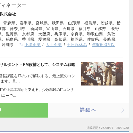
ディネーター
株式会社
、青森県、岩手県、宮城県、秋田県、山形県、福島県、茨城県、栃
京都、神奈川県、新潟県、富山県、石川県、福井県、山梨県、長野
県、滋賀県、京都府、大阪府、兵庫県、奈良県、和歌山県、鳥取
県、徳島県、香川県、愛媛県、高知県、福岡県、佐賀県、長崎県、
、沖縄県
上場企業
大手企業
土日祝休み
年収600万以
ンサルタント・PM候補として、システム戦略
経営課題をITの力で解決する、最上流のコン
します。具…
ITの上流工程から支える、少数精鋭のITコンサ
パニーで…
り
詳細へ
掲載期間
26/08/07～26/08/20