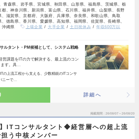
、青森県、岩手県、宮城県、秋田県、山形県、福島県、茨城県、栃
京都、神奈川県、新潟県、富山県、石川県、福井県、山梨県、長野
県、滋賀県、京都府、大阪府、兵庫県、奈良県、和歌山県、鳥取
県、徳島県、香川県、愛媛県、高知県、福岡県、佐賀県、長崎県、
、沖縄県
上場企業
大手企業
土日祝休み
年収600万以
ンサルタント・PM候補として、システム戦略
経営課題をITの力で解決する、最上流のコン
します。具…
ITの上流工程から支える、少数精鋭のITコンサ
パニーで…
り
詳細へ
掲載期間
26/08/07～26/08/20
%】ITコンサルタント◆経営層への超上流
で担う中核メンバー