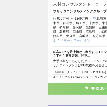
人材コンサルタント・コー
ブリッジコンサルティンググループ
800万円 ～ 1249万円
北海道
木県、群馬県、埼玉県、千葉県、東
県、岐阜県、静岡県、愛知県、三重
県、島根県、岡山県、広島県、山口
熊本県、大分県、宮崎県、鹿児島県
上
リモートワーク可能
顧客のDXを最上流から牽引するITコ
立案から要件定義、開発…
大手企業を中心としたクライアントの
サルティングおよびPM業務をお任せ
クライアントのビジネス変革を
会社概要
ルティングおよびDXソリューションカン
興味あ