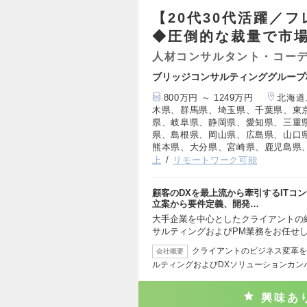
【20代30代活躍／
◆圧倒的な裁量で市
人材コンサルタント・コー
ブリッジコンサルティンググループ
800万円 ～ 1249万円
北海道
木県、群馬県、埼玉県、千葉県、東
県、岐阜県、静岡県、愛知県、三重
県、島根県、岡山県、広島県、山口
熊本県、大分県、宮崎県、鹿児島県
上
リモートワーク可能
顧客のDXを最上流から牽引するITコ
立案から要件定義、開発…
大手企業を中心としたクライアントの
サルティングおよびPM業務をお任せ
クライアントのビジネス変革を
会社概要
ルティングおよびDXソリューションカン
興味あ