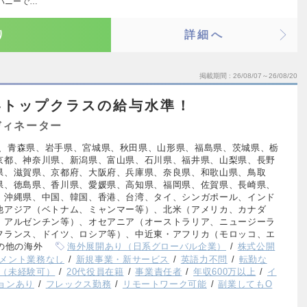
パニーで…
り
詳細へ
掲載期間
26/08/07～26/08/20
界トップクラスの給与水準！
ディネーター
、青森県、岩手県、宮城県、秋田県、山形県、福島県、茨城県、栃
京都、神奈川県、新潟県、富山県、石川県、福井県、山梨県、長野
県、滋賀県、京都府、大阪府、兵庫県、奈良県、和歌山県、鳥取
県、徳島県、香川県、愛媛県、高知県、福岡県、佐賀県、長崎県、
、沖縄県、中国、韓国、香港、台湾、タイ、シンガポール、インド
他アジア（ベトナム、ミャンマー等）、北米（アメリカ、カナダ
、アルゼンチン等）、オセアニア（オーストラリア、ニュージーラ
フランス、ドイツ、ロシア等）、中近東・アフリカ（モロッコ、エ
の他の海外
海外展開あり（日系グローバル企業）
株式公開
メント業務なし
新規事業・新サービス
英語力不問
転勤な
（未経験可）
20代役員在籍
事業責任者
年収600万以上
イ
ョンあり
フレックス勤務
リモートワーク可能
副業してもO