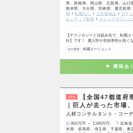
県、島根県、岡山県、広島県、山口
熊本県、大分県、宮崎県、鹿児島県
問
転勤なし
土日祝休み
ポテ
センティブ制度
ストックオプショ
【テクノロジーと仕組み化で、転職エ
社】です！ 属人性や非効率性が高く
転職エージェント
会社概要
興味あ
【全国47都道府
NEW
｜巨人が去った市場、
人材コンサルタント・コー
800万円 ～ 1199万円
北海道
木県、群馬県、埼玉県、千葉県、東