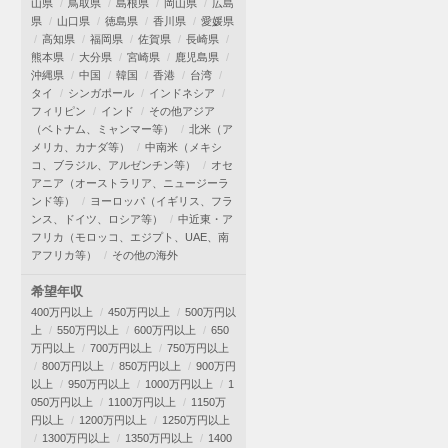
山県
鳥取県
島根県
岡山県
広島
県
山口県
徳島県
香川県
愛媛県
高知県
福岡県
佐賀県
長崎県
熊本県
大分県
宮崎県
鹿児島県
沖縄県
中国
韓国
香港
台湾
タイ
シンガポール
インドネシア
フィリピン
インド
その他アジア
（ベトナム、ミャンマー等）
北米（ア
メリカ、カナダ等）
中南米（メキシ
コ、ブラジル、アルゼンチン等）
オセ
アニア（オーストラリア、ニュージーラ
ンド等）
ヨーロッパ（イギリス、フラ
ンス、ドイツ、ロシア等）
中近東・ア
フリカ（モロッコ、エジプト、UAE、南
アフリカ等）
その他の海外
希望年収
400万円以上
450万円以上
500万円以
上
550万円以上
600万円以上
650
万円以上
700万円以上
750万円以上
800万円以上
850万円以上
900万円
以上
950万円以上
1000万円以上
1
050万円以上
1100万円以上
1150万
円以上
1200万円以上
1250万円以上
1300万円以上
1350万円以上
1400