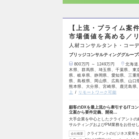
【上流・プライム案件
市場価値を高める／
人材コンサルタント・コー
ブリッジコンサルティンググループ
800万円 ～ 1249万円
北海道
木県、群馬県、埼玉県、千葉県、東
県、岐阜県、静岡県、愛知県、三重
県、島根県、岡山県、広島県、山口
熊本県、大分県、宮崎県、鹿児島県
上
リモートワーク可能
顧客のDXを最上流から牽引するITコ
立案から要件定義、開発…
大手企業を中心としたクライアントの
サルティングおよびPM業務をお任せ
クライアントのビジネス変革を
会社概要