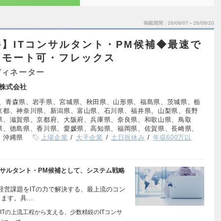
掲載期間
26/08/07～26/08/20
】ITコンサルタント・PM候補◆最速で
リモート可・フレックス
ディネーター
株式会社
、青森県、岩手県、宮城県、秋田県、山形県、福島県、茨城県、栃
京都、神奈川県、新潟県、富山県、石川県、福井県、山梨県、長野
県、滋賀県、京都府、大阪府、兵庫県、奈良県、和歌山県、鳥取
県、徳島県、香川県、愛媛県、高知県、福岡県、佐賀県、長崎県、
、沖縄県
上場企業
大手企業
土日祝休み
年収600万以
ンサルタント・PM候補として、システム戦略
経営課題をITの力で解決する、最上流のコン
します。具…
ITの上流工程から支える、少数精鋭のITコンサ