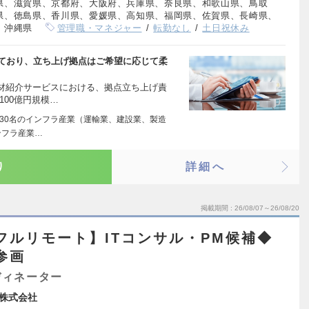
県、滋賀県、京都府、大阪府、兵庫県、奈良県、和歌山県、鳥取
県、徳島県、香川県、愛媛県、高知県、福岡県、佐賀県、長崎県、
、沖縄県
管理職・マネジャー
転勤なし
土日祝休み
しており、立ち上げ拠点はご希望に応じて柔
材紹介サービスにおける、拠点立ち上げ責
100億円規模…
630名のインフラ産業（運輸業、建設業、製造
ンフラ産業…
り
詳細へ
掲載期間
26/08/07～26/08/20
／フルリモート】ITコンサル・PM候補◆
参画
ディネーター
株式会社