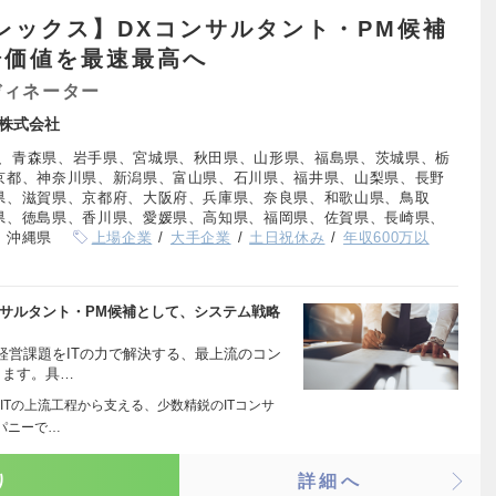
フレックス】DXコンサルタント・PM候補
場価値を最速最高へ
ディネーター
株式会社
、青森県、岩手県、宮城県、秋田県、山形県、福島県、茨城県、栃
京都、神奈川県、新潟県、富山県、石川県、福井県、山梨県、長野
県、滋賀県、京都府、大阪府、兵庫県、奈良県、和歌山県、鳥取
県、徳島県、香川県、愛媛県、高知県、福岡県、佐賀県、長崎県、
、沖縄県
上場企業
大手企業
土日祝休み
年収600万以
ンサルタント・PM候補として、システム戦略
経営課題をITの力で解決する、最上流のコン
します。具…
ITの上流工程から支える、少数精鋭のITコンサ
パニーで…
り
詳細へ