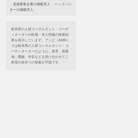
直接募集企業の掲載求人
ヘッドハン
ターの掲載求人
岐阜県の人材コンサルタント・コーデ
ィネーターの転職・求人情報の検索結
果を表示しています。アンビ（AMBI）
では岐阜県の人材コンサルタント・コ
ーディネーターのように、業界、勤務
地、職種、年収などを掛け合わせてご
希望の条件での検索が可能です。