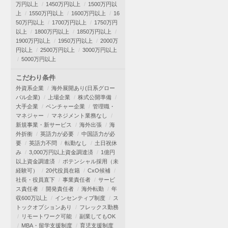
万円以上
1450万円以上
1500万円以
上
1550万円以上
1600万円以上
16
50万円以上
1700万円以上
1750万円
以上
1800万円以上
1850万円以上
1900万円以上
1950万円以上
2000万
円以上
2500万円以上
3000万円以上
5000万円以上
こだわり条件
外資系企業
海外展開あり(日系グロー
バル企業)
上場企業
株式公開準備
大手企業
ベンチャー企業
管理職・
マネジャー
マネジメント業務なし
新規事業・新サービス
海外出張
海
外折衝
英語力が必要
中国語力が必
要
英語力不問
転勤なし
土日祝休
み
3,000万円以上資金調達済
1億円
以上資金調達済
ポテンシャル採用（未
経験可）
20代役員在籍
CxO候補
社長・役員直下
事業責任者
サービ
ス責任者
開発責任者
海外転勤
年
収600万以上
インセンティブ制度
ス
トックオプションあり
フレックス勤務
リモートワーク可能
副業してもOK
MBA・留学支援制度
育児支援制度