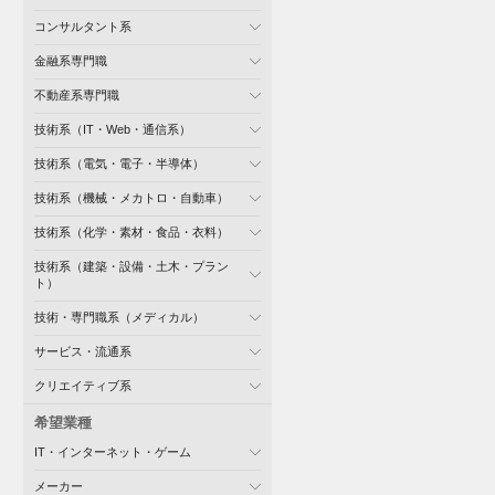
コンサルタント系
金融系専門職
不動産系専門職
技術系（IT・Web・通信系）
技術系（電気・電子・半導体）
技術系（機械・メカトロ・自動車）
技術系（化学・素材・食品・衣料）
技術系（建築・設備・土木・プラン
ト）
技術・専門職系（メディカル）
サービス・流通系
クリエイティブ系
希望業種
IT・インターネット・ゲーム
メーカー