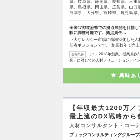
県、岐阜県、静岡県、愛知県、三重
県、島根県、岡山県、広島県、山口
熊本県、大分県、宮崎県、鹿児島県
全国47都道府県での拠点展開を目指
軟に調整可能です。拠点責任…
巨大なレガシー市場に領域特化した人
任者ポジションです。 創業数年で売上
（１）2018年創業、従業員数
会社概要
業）に対しての人材ソリューション／イ
興味あ
【年収最大1200万
最上流のDX戦略から
人材コンサルタント・コー
ブリッジコンサルティンググループ