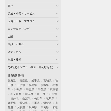
商社
流通・小売・サービス
広告・出版・マスコミ
コンサルティング
金融
建設・不動産
メディカル
物流・運輸
その他(インフラ・教育・官公庁など)
希望勤務地
北海道
青森県
岩手県
宮城県
秋
田県
山形県
福島県
茨城県
栃木
県
群馬県
埼玉県
千葉県
東京都
神奈川県
新潟県
富山県
石川県
福井県
山梨県
長野県
岐阜県
静岡県
愛知県
三重県
滋賀県
京
都府
大阪府
兵庫県
奈良県
和歌