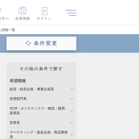
の方へ
会員登録
ログイン
人情報一覧
条件変更
その他の条件で探す
希望職種
経営・経営企画・事業企画系
管理部門系
SCM・ロジスティクス・物流・購買・
貿易系
営業系
マーケティング・販促企画・商品開発
系