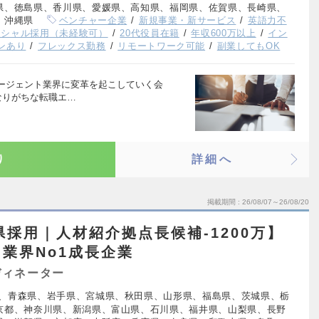
県、徳島県、香川県、愛媛県、高知県、福岡県、佐賀県、長崎県、
、沖縄県
ベンチャー企業
新規事業・新サービス
英語力不
ンシャル採用（未経験可）
20代役員在籍
年収600万以上
イン
ンあり
フレックス勤務
リモートワーク可能
副業してもOK
ージェント業界に変革を起こしていく会
なりがちな転職エ…
り
詳細へ
掲載期間
26/08/07～26/08/20
県採用｜人材紹介拠点長候補-1200万】
業界No1成長企業
ディネーター
、青森県、岩手県、宮城県、秋田県、山形県、福島県、茨城県、栃
京都、神奈川県、新潟県、富山県、石川県、福井県、山梨県、長野