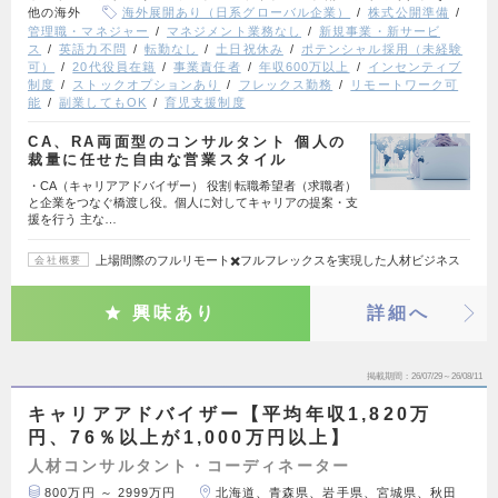
他の海外
海外展開あり（日系グローバル企業）
株式公開準備
管理職・マネジャー
マネジメント業務なし
新規事業・新サービ
ス
英語力不問
転勤なし
土日祝休み
ポテンシャル採用（未経験
可）
20代役員在籍
事業責任者
年収600万以上
インセンティブ
制度
ストックオプションあり
フレックス勤務
リモートワーク可
能
副業してもOK
育児支援制度
CA、RA両面型のコンサルタント 個人の
裁量に任せた自由な営業スタイル
・CA（キャリアアドバイザー） 役割 転職希望者（求職者）
と企業をつなぐ橋渡し役。個人に対してキャリアの提案・支
援を行う 主な…
上場間際のフルリモート✖️フルフレックスを実現した人材ビジネス
会社概要
興味あり
詳細へ
掲載期間
26/07/29～26/08/11
キャリアアドバイザー【平均年収1,820万
円、76％以上が1,000万円以上】
人材コンサルタント・コーディネーター
800万円 ～ 2999万円
北海道、青森県、岩手県、宮城県、秋田