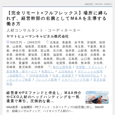
掲載期間
26/07/30～26/08/12
【完全リモート×フルフレックス】場所に縛ら
れず、経営幹部の右腕としてM&Aを主導する
働き方
人材コンサルタント・コーディネーター
ヤマトヒューマンキャピタル株式会社
500万円 ～ 1999万円
北海道、青森県、岩手県、宮城県、秋田
県、山形県、福島県、茨城県、栃木県、群馬県、埼玉県、千葉県、東京
都、神奈川県、新潟県、富山県、石川県、福井県、山梨県、長野県、岐
阜県、静岡県、愛知県、三重県、滋賀県、京都府、大阪府、兵庫県、奈
良県、和歌山県、鳥取県、島根県、岡山県、広島県、山口県、徳島県、
香川県、愛媛県、高知県、福岡県、佐賀県、長崎県、熊本県、大分県、
宮崎県、鹿児島県、沖縄県
株式公開準備
管理職・マネジャー
新規事業・新サービス
転勤なし
土日祝休み
ポテンシャル採用
（未経験可）
20代役員在籍
社長・役員直下
年収600万以上
イ
ンセンティブ制度
フレックス勤務
リモートワーク可能
育児支援
制度
経営者やPEファンドと伴走し、M&A仲介
やCXO人材のヘッドハンティングを一気
通貫で牽引。圧倒的な裁…
M&A業界・金融機関・PEファンド・スタートアップの経営層に対し、M&A仲
介、組織コンサルティング、ハイキャリア人材のヘ…