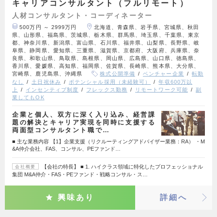
キャリアコンサルタント（フルリモート）
人材コンサルタント・コーディネーター
500万円 ～ 2999万円
北海道、青森県、岩手県、宮城県、秋田
県、山形県、福島県、茨城県、栃木県、群馬県、埼玉県、千葉県、東京
都、神奈川県、新潟県、富山県、石川県、福井県、山梨県、長野県、岐
阜県、静岡県、愛知県、三重県、滋賀県、京都府、大阪府、兵庫県、奈
良県、和歌山県、鳥取県、島根県、岡山県、広島県、山口県、徳島県、
香川県、愛媛県、高知県、福岡県、佐賀県、長崎県、熊本県、大分県、
宮崎県、鹿児島県、沖縄県
株式公開準備
ベンチャー企業
転勤
なし
土日祝休み
ポテンシャル採用（未経験可）
年収600万以
上
インセンティブ制度
フレックス勤務
リモートワーク可能
副
業してもOK
企業と個人、双方に深く入り込み、経営課
題の解決とキャリア実現を同時に支援する
両面型コンサルタント職で…
■ 主な業務内容 【1】企業支援（リクルーティングアドバイザー業務：RA） ・M
&A仲介会社、FAS、コンサル、PEファンド…
【会社の特長】 ■ 1. ハイクラス領域に特化したプロフェッショナル
会社概要
集団 M&A仲介・FAS・PEファンド・戦略コンサル・ス…
興味あり
詳細へ