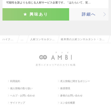
可能性を誰よりも信じる人材サービス企業です。「はたらいて、笑…
興味あり
詳細へ
ハイクラ
営
人材コンサルタン
岐阜県の人材コンサルタント・コー
ス求人TO
業
ト・コーディネータ
ディネーターの転職・求人情報一覧
P
系
ー
若手ハイキャリアのスカウト転職
利用規約
求人情報に関するポリシー
個人情報の取り扱い
推奨環境
ヘルプ・お問い合わせ
参画のお問い合わせ
サイトマップ
エン会社概要