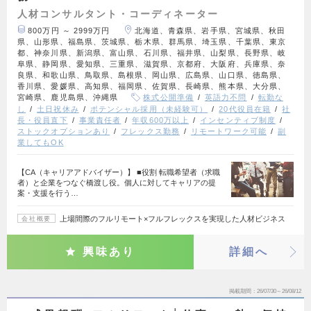
人材コンサルタント・コーディネーター
800万円 ～ 2999万円
北海道、青森県、岩手県、宮城県、秋田
県、山形県、福島県、茨城県、栃木県、群馬県、埼玉県、千葉県、東京
都、神奈川県、新潟県、富山県、石川県、福井県、山梨県、長野県、岐
阜県、静岡県、愛知県、三重県、滋賀県、京都府、大阪府、兵庫県、奈
良県、和歌山県、鳥取県、島根県、岡山県、広島県、山口県、徳島県、
香川県、愛媛県、高知県、福岡県、佐賀県、長崎県、熊本県、大分県、
宮崎県、鹿児島県、沖縄県
株式公開準備
英語力不問
転勤な
し
土日祝休み
ポテンシャル採用（未経験可）
20代役員在籍
社
長・役員直下
事業責任者
年収600万以上
インセンティブ制度
ストックオプションあり
フレックス勤務
リモートワーク可能
副
業してもOK
【CA（キャリアアドバイザー）】 ■役割 転職希望者（求職
者）と企業をつなぐ橋渡し役。個人に対してキャリアの提
案・支援を行う…
上場間際のフルリモート×フルフレックスを実現した人材ビジネス
会社概要
興味あり
詳細へ
掲載期間
26/07/30～26/08/12