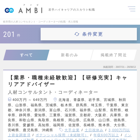
若手ハイキャリアのスカウト転職
岐阜県の人材コンサルタント・コーディネーターの転職・求人情報
201
条件変更
件
すべて
新着のみ
掲載終了間近
掲載期間
26/07/31～26/08/13
【業界・職種未経験歓迎】【研修充実】キャ
リアアドバイザー
人材コンサルタント・コーディネーター
400万円 ～ 649万円
北海道、青森県、岩手県、宮城県、秋田
県、山形県、福島県、茨城県、栃木県、群馬県、埼玉県、千葉県、東京
都、神奈川県、新潟県、富山県、石川県、福井県、山梨県、長野県、岐
阜県、静岡県、愛知県、三重県、滋賀県、京都府、大阪府、兵庫県、奈
良県、和歌山県、鳥取県、島根県、岡山県、広島県、山口県、徳島県、
香川県、愛媛県、高知県、福岡県、佐賀県、長崎県、熊本県、大分県、
宮崎県、鹿児島県、沖縄県
大手企業
土日祝休み
3,000万円以
上資金調達済
ポテンシャル採用（未経験可）
年収600万以上
イン