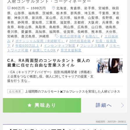
人材コンサルタント・コーディネーター
800万円 ～ 1599万円
北海道、青森県、岩手県、宮城県、秋田
県、山形県、福島県、茨城県、栃木県、群馬県、埼玉県、千葉県、東京
都、神奈川県、新潟県、富山県、石川県、福井県、山梨県、長野県、岐
阜県、静岡県、愛知県、三重県、滋賀県、京都府、大阪府、兵庫県、奈
良県、和歌山県、鳥取県、島根県、岡山県、広島県、山口県、徳島県、
香川県、愛媛県、高知県、福岡県、佐賀県、長崎県、熊本県、大分県、
宮崎県、鹿児島県、沖縄県
株式公開準備
転勤なし
土日祝休
み
ポテンシャル採用（未経験可）
20代役員在籍
社長・役員直
下
年収600万以上
インセンティブ制度
フレックス勤務
リモー
トワーク可能
副業してもOK
育児支援制度
CA、RA両面型のコンサルタント 個人の
裁量に任せた自由な営業スタイル
・CA（キャリアアドバイザー） 役割 転職希望者（求職者）
と企業をつなぐ橋渡し役。個人に対してキャリアの提案・支
援を行う 主な…
上場間際のフルリモート✖️フルフレックスを実現した人材ビジネス
会社概要
興味あり
詳細へ
掲載期間
26/07/29～26/08/11