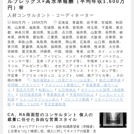
ルフレックス×高水準報酬（平均年収1,600万
円）🌸
人材コンサルタント・コーディネーター
800万円 ～ 1699万円
北海道、青森県、岩手県、宮城県、秋田
県、山形県、福島県、茨城県、栃木県、群馬県、埼玉県、千葉県、東京
都、神奈川県、新潟県、富山県、石川県、福井県、山梨県、長野県、岐
阜県、静岡県、愛知県、三重県、滋賀県、京都府、大阪府、兵庫県、奈
良県、和歌山県、鳥取県、島根県、岡山県、広島県、山口県、徳島県、
香川県、愛媛県、高知県、福岡県、佐賀県、長崎県、熊本県、大分県、
宮崎県、鹿児島県、沖縄県、中国、韓国、香港、台湾、タイ、シンガポ
ール、インドネシア、フィリピン、インド、その他アジア（ベトナム、
ミャンマー等）、北米（アメリカ、カナダ等）、中南米（メキシコ、ブ
ラジル、アルゼンチン等）、オセアニア（オーストラリア、ニュージー
ランド等）、ヨーロッパ（イギリス、フランス、ドイツ、ロシア等）、
中近東・アフリカ（モロッコ、エジプト、UAE、南アフリカ等）、その
他の海外
海外展開あり（日系グローバル企業）
株式公開準備
管理職・マネジャー
マネジメント業務なし
新規事業・新サービ
ス
英語力不問
転勤なし
土日祝休み
ポテンシャル採用（未経験
可）
20代役員在籍
事業責任者
年収600万以上
インセンティブ
制度
ストックオプションあり
フレックス勤務
リモートワーク可
能
副業してもOK
育児支援制度
CA、RA両面型のコンサルタント 個人の
裁量に任せた自由な営業スタイル
・CA（キャリアアドバイザー） 役割 転職希望者（求職者）
と企業をつなぐ橋渡し役。個人に対してキャリアの提案・支