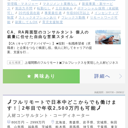
管理職・マネジャー
マネジメント業務なし
新規事業・新サービ
ス
英語力不問
転勤なし
土日祝休み
ポテンシャル採用（未経験
可）
20代役員在籍
事業責任者
年収600万以上
インセンティブ
制度
ストックオプションあり
フレックス勤務
リモートワーク可
能
副業してもOK
育児支援制度
CA、RA両面型のコンサルタント 個人の
裁量に任せた自由な営業スタイル
【CA（キャリアアドバイザー）】 ■役割 ・転職希望者（求
職者）と企業をつなぐ橋渡し役。個人に対してキャリアの提
案、支援を行…
上場間際のフルリモート✖️フルフレックスを実現した人材ビジネス
会社概要
興味あり
詳細へ
掲載期間
26/07/30～26/08/12
🗾フルリモートで日本中どこからでも働けま
す！│2年目で年収2,500万円も可能🗾
人材コンサルタント・コーディネーター
800万円 ～ 2999万円
北海道、青森県、岩手県、宮城県、秋田
県、山形県、福島県、茨城県、栃木県、群馬県、埼玉県、千葉県、東京