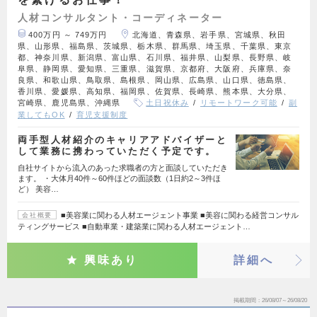
人材コンサルタント・コーディネーター
400万円 ～ 749万円
北海道、青森県、岩手県、宮城県、秋田
県、山形県、福島県、茨城県、栃木県、群馬県、埼玉県、千葉県、東京
都、神奈川県、新潟県、富山県、石川県、福井県、山梨県、長野県、岐
阜県、静岡県、愛知県、三重県、滋賀県、京都府、大阪府、兵庫県、奈
良県、和歌山県、鳥取県、島根県、岡山県、広島県、山口県、徳島県、
香川県、愛媛県、高知県、福岡県、佐賀県、長崎県、熊本県、大分県、
宮崎県、鹿児島県、沖縄県
土日祝休み
リモートワーク可能
副
業してもOK
育児支援制度
両手型人材紹介のキャリアアドバイザーと
して業務に携わっていただく予定です。
自社サイトから流入のあった求職者の方と面談していただき
ます。 ・大体月40件～60件ほどの面談数（1日約2～3件ほ
ど） 美容…
■美容業に関わる人材エージェント事業 ■美容に関わる経営コンサル
会社概要
ティングサービス ■自動車業・建築業に関わる人材エージェント…
興味あり
詳細へ
掲載期間
26/08/07～26/08/20