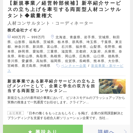
【新規事業／経営幹部候補】新卒紹介サービ
スの立ち上げを牽引する両面型人材コンサル
タント◆裁量権大
人材コンサルタント・コーディネーター
株式会社ナイモノ
400万円 ～ 999万円
北海道、青森県、岩手県、宮城県、秋田
県、山形県、福島県、茨城県、栃木県、群馬県、埼玉県、千葉県、東京
都、神奈川県、新潟県、富山県、石川県、福井県、山梨県、長野県、岐
阜県、静岡県、愛知県、三重県、滋賀県、京都府、大阪府、兵庫県、奈
良県、和歌山県、鳥取県、島根県、岡山県、広島県、山口県、徳島県、
香川県、愛媛県、高知県、福岡県、佐賀県、長崎県、熊本県、大分県、
宮崎県、鹿児島県、沖縄県
ベンチャー企業
新規事業・新サービ
ス
新規事業である新卒紹介サービスの立ち上
げメンバーとして、企業と学生の双方を担
当する両面型コンサルタン…
新規立ち上げの新卒紹介事業において、ビジネスモデルのブラッシュアップから
実務の推進まで一気通貫でお任せします。クライアン…
「日本の働くをもっとおもしろく」を掲げ、企業の採用課題解決と
会社概要
ブランディングを支援する総合人材ソリューション企業です。当社…
興味あり
詳細へ