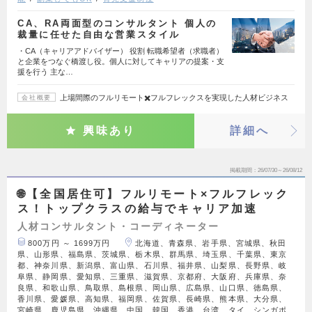
CA、RA両面型のコンサルタント 個人の
裁量に任せた自由な営業スタイル
・CA（キャリアアドバイザー） 役割 転職希望者（求職者）
と企業をつなぐ橋渡し役。個人に対してキャリアの提案・支
援を行う 主な…
上場間際のフルリモート✖️フルフレックスを実現した人材ビジネス
会社概要
興味あり
詳細へ
掲載期間
26/07/30～26/08/12
🌐【全国居住可】フルリモート×フルフレック
ス！トップクラスの給与でキャリア加速
人材コンサルタント・コーディネーター
800万円 ～ 1699万円
北海道、青森県、岩手県、宮城県、秋田
県、山形県、福島県、茨城県、栃木県、群馬県、埼玉県、千葉県、東京
都、神奈川県、新潟県、富山県、石川県、福井県、山梨県、長野県、岐
阜県、静岡県、愛知県、三重県、滋賀県、京都府、大阪府、兵庫県、奈
良県、和歌山県、鳥取県、島根県、岡山県、広島県、山口県、徳島県、
香川県、愛媛県、高知県、福岡県、佐賀県、長崎県、熊本県、大分県、
宮崎県、鹿児島県、沖縄県、中国、韓国、香港、台湾、タイ、シンガポ