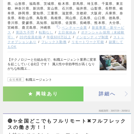
県、山形県、福島県、茨城県、栃木県、群馬県、埼玉県、千葉県、東京
都、神奈川県、新潟県、富山県、石川県、福井県、山梨県、長野県、岐
阜県、静岡県、愛知県、三重県、滋賀県、京都府、大阪府、兵庫県、奈
良県、和歌山県、鳥取県、島根県、岡山県、広島県、山口県、徳島県、
香川県、愛媛県、高知県、福岡県、佐賀県、長崎県、熊本県、大分県、
宮崎県、鹿児島県、沖縄県
ベンチャー企業
新規事業・新サービ
ス
英語力不問
転勤なし
土日祝休み
ポテンシャル採用（未経験
可）
20代役員在籍
年収600万以上
インセンティブ制度
ストッ
クオプションあり
フレックス勤務
リモートワーク可能
副業して
もOK
【テクノロジーと仕組み化で、転職エージェント業界に変革
を起こしていく会社】です！ 属人性や非効率性が高くなり
がちな転職エ…
転職エージェント
会社概要
興味あり
詳細へ
掲載期間
26/07/29～26/08/11
🔴✨全国どこでもフルリモート✖︎フルフレック
スの働き方！！