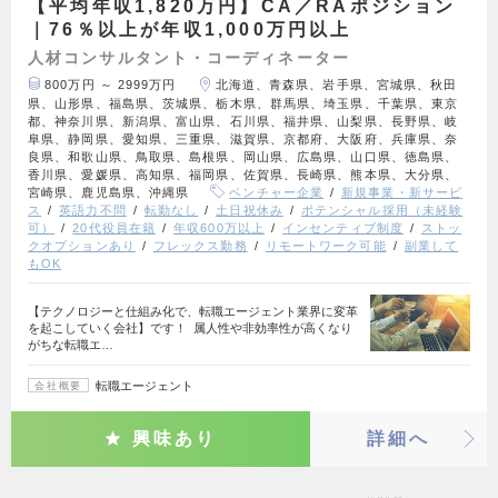
【平均年収1,820万円】CA／RAポジション
｜76％以上が年収1,000万円以上
人材コンサルタント・コーディネーター
800万円 ～ 2999万円
北海道、青森県、岩手県、宮城県、秋田
県、山形県、福島県、茨城県、栃木県、群馬県、埼玉県、千葉県、東京
都、神奈川県、新潟県、富山県、石川県、福井県、山梨県、長野県、岐
阜県、静岡県、愛知県、三重県、滋賀県、京都府、大阪府、兵庫県、奈
良県、和歌山県、鳥取県、島根県、岡山県、広島県、山口県、徳島県、
香川県、愛媛県、高知県、福岡県、佐賀県、長崎県、熊本県、大分県、
宮崎県、鹿児島県、沖縄県
ベンチャー企業
新規事業・新サービ
ス
英語力不問
転勤なし
土日祝休み
ポテンシャル採用（未経験
可）
20代役員在籍
年収600万以上
インセンティブ制度
ストッ
クオプションあり
フレックス勤務
リモートワーク可能
副業して
もOK
【テクノロジーと仕組み化で、転職エージェント業界に変革
を起こしていく会社】です！ 属人性や非効率性が高くなり
がちな転職エ…
転職エージェント
会社概要
興味あり
詳細へ