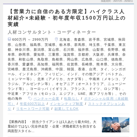
掲載期間
26/07/29～26/08/11
【営業力に自信のある方限定】ハイクラス人
材紹介×未経験・初年度年収1500万円以上の
実績
人材コンサルタント・コーディネーター
600万円 ～ 2999万円
北海道、青森県、岩手県、宮城県、秋田
県、山形県、福島県、茨城県、栃木県、群馬県、埼玉県、千葉県、東京
都、神奈川県、新潟県、富山県、石川県、福井県、山梨県、長野県、岐
阜県、静岡県、愛知県、三重県、滋賀県、京都府、大阪府、兵庫県、奈
良県、和歌山県、鳥取県、島根県、岡山県、広島県、山口県、徳島県、
香川県、愛媛県、高知県、福岡県、佐賀県、長崎県、熊本県、大分県、
宮崎県、鹿児島県、沖縄県、中国、韓国、香港、台湾、タイ、シンガポ
ール、インドネシア、フィリピン、インド、その他アジア（ベトナム、
ミャンマー等）、北米（アメリカ、カナダ等）、中南米（メキシコ、ブ
ラジル、アルゼンチン等）、オセアニア（オーストラリア、ニュージー
ランド等）、ヨーロッパ（イギリス、フランス、ドイツ、ロシア等）、
中近東・アフリカ（モロッコ、エジプト、UAE、南アフリカ等）、その
他の海外
ベンチャー企業
転勤なし
ポテンシャル採用（未経験
可）
年収600万以上
インセンティブ制度
ストックオプションあ
り
リモートワーク可能
副業してもOK
【業務内容】 ・担当クライアントは1人あたり最大6社。大
量紹介ではない完全伴走型 ・企業・求職者双方を担当する
両面型スタイル…