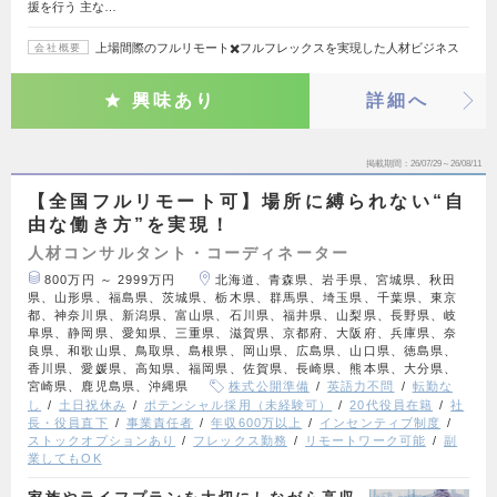
援を行う 主な…
上場間際のフルリモート✖️フルフレックスを実現した人材ビジネス
会社概要
興味あり
詳細へ
掲載期間
26/07/29～26/08/11
【全国フルリモート可】場所に縛られない“自
由な働き方”を実現！
人材コンサルタント・コーディネーター
800万円 ～ 2999万円
北海道、青森県、岩手県、宮城県、秋田
県、山形県、福島県、茨城県、栃木県、群馬県、埼玉県、千葉県、東京
都、神奈川県、新潟県、富山県、石川県、福井県、山梨県、長野県、岐
阜県、静岡県、愛知県、三重県、滋賀県、京都府、大阪府、兵庫県、奈
良県、和歌山県、鳥取県、島根県、岡山県、広島県、山口県、徳島県、
香川県、愛媛県、高知県、福岡県、佐賀県、長崎県、熊本県、大分県、
宮崎県、鹿児島県、沖縄県
株式公開準備
英語力不問
転勤な
し
土日祝休み
ポテンシャル採用（未経験可）
20代役員在籍
社
長・役員直下
事業責任者
年収600万以上
インセンティブ制度
ストックオプションあり
フレックス勤務
リモートワーク可能
副
業してもOK