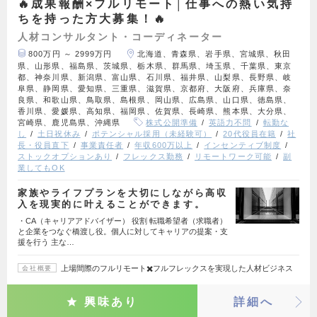
🔥成果報酬×フルリモート│仕事への熱い気持
ちを持った方大募集！🔥
人材コンサルタント・コーディネーター
800万円 ～ 2999万円
北海道、青森県、岩手県、宮城県、秋田
県、山形県、福島県、茨城県、栃木県、群馬県、埼玉県、千葉県、東京
都、神奈川県、新潟県、富山県、石川県、福井県、山梨県、長野県、岐
阜県、静岡県、愛知県、三重県、滋賀県、京都府、大阪府、兵庫県、奈
良県、和歌山県、鳥取県、島根県、岡山県、広島県、山口県、徳島県、
香川県、愛媛県、高知県、福岡県、佐賀県、長崎県、熊本県、大分県、
宮崎県、鹿児島県、沖縄県
株式公開準備
英語力不問
転勤な
し
土日祝休み
ポテンシャル採用（未経験可）
20代役員在籍
社
長・役員直下
事業責任者
年収600万以上
インセンティブ制度
ストックオプションあり
フレックス勤務
リモートワーク可能
副
業してもOK
家族やライフプランを大切にしながら高収
入を現実的に叶えることができます。
・CA（キャリアアドバイザー） 役割 転職希望者（求職者）
と企業をつなぐ橋渡し役。個人に対してキャリアの提案・支
援を行う 主な…
上場間際のフルリモート✖️フルフレックスを実現した人材ビジネス
会社概要
興味あり
詳細へ