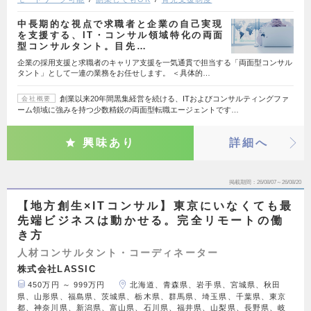
中長期的な視点で求職者と企業の自己実現
を支援する、IT・コンサル領域特化の両面
型コンサルタント。目先…
企業の採用支援と求職者のキャリア支援を一気通貫で担当する「両面型コンサル
タント」として一連の業務をお任せします。 ＜具体的…
創業以来20年間黒集経営を続ける、ITおよびコンサルティングファ
会社概要
ーム領域に強みを持つ少数精鋭の両面型転職エージェントです…
興味あり
詳細へ
掲載期間
26/08/07～26/08/20
【地方創生×ITコンサル】東京にいなくても最
先端ビジネスは動かせる。完全リモートの働
き方
人材コンサルタント・コーディネーター
株式会社LASSIC
450万円 ～ 999万円
北海道、青森県、岩手県、宮城県、秋田
県、山形県、福島県、茨城県、栃木県、群馬県、埼玉県、千葉県、東京
都、神奈川県、新潟県、富山県、石川県、福井県、山梨県、長野県、岐