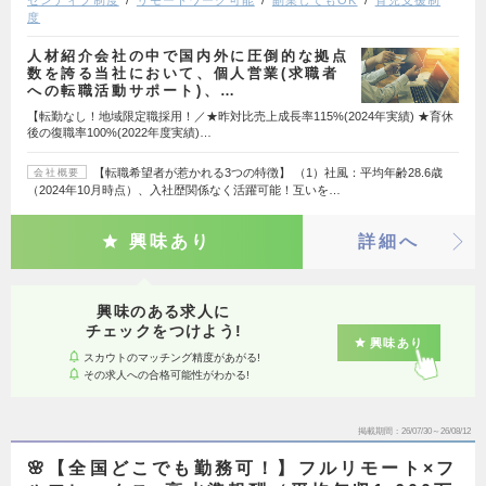
センティブ制度
リモートワーク可能
副業してもOK
育児支援制
度
人材紹介会社の中で国内外に圧倒的な拠点
数を誇る当社において、個人営業(求職者
への転職活動サポート)、…
【転勤なし！地域限定職採用！／★昨対比売上成長率115%(2024年実績) ★育休
後の復職率100%(2022年度実績)…
【転職希望者が惹かれる3つの特徴】 （1）社風：平均年齢28.6歳
会社概要
（2024年10月時点）、入社歴関係なく活躍可能！互いを…
興味あり
詳細へ
興味のある求人に
チェックをつけよう!
興味あり
スカウトのマッチング精度があがる!
その求人への合格可能性がわかる!
掲載期間
26/07/30～26/08/12
🌸【全国どこでも勤務可！】フルリモート×フ