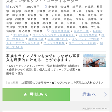
人材コンサルタント・コーディネーター
800万円 ～ 2999万円
北海道、青森県、岩手県、宮城県、秋田
県、山形県、福島県、茨城県、栃木県、群馬県、埼玉県、千葉県、東京
都、神奈川県、新潟県、富山県、石川県、福井県、山梨県、長野県、岐
阜県、静岡県、愛知県、三重県、滋賀県、京都府、大阪府、兵庫県、奈
良県、和歌山県、鳥取県、島根県、岡山県、広島県、山口県、徳島県、
香川県、愛媛県、高知県、福岡県、佐賀県、長崎県、熊本県、大分県、
宮崎県、鹿児島県、沖縄県
株式公開準備
英語力不問
転勤な
し
土日祝休み
ポテンシャル採用（未経験可）
20代役員在籍
社
長・役員直下
事業責任者
年収600万以上
インセンティブ制度
ストックオプションあり
フレックス勤務
リモートワーク可能
副
業してもOK
家族やライフプランを大切にしながら高収
入を現実的に叶えることができます。
・CA（キャリアアドバイザー） 役割 転職希望者（求職者）
と企業をつなぐ橋渡し役。個人に対してキャリアの提案・支
援を行う 主な…
上場間際のフルリモート✖️フルフレックスを実現した人材ビジネス
会社概要
興味あり
詳細へ
掲載期間
26/07/29～26/08/11