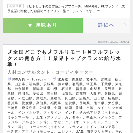
【ヒトとカネの全方位からアプローチ】M&A仲介、PEファンド、成
会社概要
長企業に特化した独自のハイブリッド型エージェントです。 ヤ…
興味あり
詳細へ
掲載期間
26/07/29～26/08/11
🗾全国どこでも🗾フルリモート✖︎フルフレッ
クスの働き方！！業界トップクラスの給与水
準！
人材コンサルタント・コーディネーター
800万円 ～ 1699万円
北海道、青森県、岩手県、宮城県、秋田
県、山形県、福島県、茨城県、栃木県、群馬県、埼玉県、千葉県、東京
都、神奈川県、新潟県、富山県、石川県、福井県、山梨県、長野県、岐
阜県、静岡県、愛知県、三重県、滋賀県、京都府、大阪府、兵庫県、奈
良県、和歌山県、鳥取県、島根県、岡山県、広島県、山口県、徳島県、
香川県、愛媛県、高知県、福岡県、佐賀県、長崎県、熊本県、大分県、
宮崎県、鹿児島県、沖縄県、中国、韓国、香港、台湾、タイ、シンガポ
ール、インドネシア、フィリピン、インド、その他アジア（ベトナム、
ミャンマー等）、北米（アメリカ、カナダ等）、中南米（メキシコ、ブ
ラジル、アルゼンチン等）、オセアニア（オーストラリア、ニュージー
ランド等）、ヨーロッパ（イギリス、フランス、ドイツ、ロシア等）、
中近東・アフリカ（モロッコ、エジプト、UAE、南アフリカ等）、その