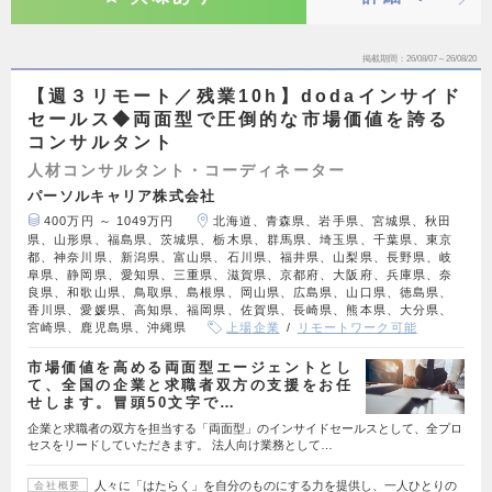
掲載期間
26/08/07～26/08/20
【週３リモート／残業10h】dodaインサイド
セールス◆両面型で圧倒的な市場価値を誇る
コンサルタント
人材コンサルタント・コーディネーター
パーソルキャリア株式会社
400万円 ～ 1049万円
北海道、青森県、岩手県、宮城県、秋田
県、山形県、福島県、茨城県、栃木県、群馬県、埼玉県、千葉県、東京
都、神奈川県、新潟県、富山県、石川県、福井県、山梨県、長野県、岐
阜県、静岡県、愛知県、三重県、滋賀県、京都府、大阪府、兵庫県、奈
良県、和歌山県、鳥取県、島根県、岡山県、広島県、山口県、徳島県、
香川県、愛媛県、高知県、福岡県、佐賀県、長崎県、熊本県、大分県、
宮崎県、鹿児島県、沖縄県
上場企業
リモートワーク可能
市場価値を高める両面型エージェントとし
て、全国の企業と求職者双方の支援をお任
せします。冒頭50文字で…
企業と求職者の双方を担当する「両面型」のインサイドセールスとして、全プロ
セスをリードしていただきます。 法人向け業務として…
人々に「はたらく」を自分のものにする力を提供し、一人ひとりの
会社概要