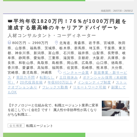
掲載期間
26/07/30～26/08/12
👑平均年収1820万円！76％が1000万円超を
達成する最高峰のキャリアアドバイザー✨
人材コンサルタント・コーディネーター
800万円 ～ 2999万円
北海道、青森県、岩手県、宮城県、秋田
県、山形県、福島県、茨城県、栃木県、群馬県、埼玉県、千葉県、東京
都、神奈川県、新潟県、富山県、石川県、福井県、山梨県、長野県、岐
阜県、静岡県、愛知県、三重県、滋賀県、京都府、大阪府、兵庫県、奈
良県、和歌山県、鳥取県、島根県、岡山県、広島県、山口県、徳島県、
香川県、愛媛県、高知県、福岡県、佐賀県、長崎県、熊本県、大分県、
宮崎県、鹿児島県、沖縄県
ベンチャー企業
新規事業・新サービ
ス
英語力不問
転勤なし
土日祝休み
ポテンシャル採用（未経験
可）
20代役員在籍
年収600万以上
インセンティブ制度
ストッ
クオプションあり
フレックス勤務
リモートワーク可能
副業して
もOK
【テクノロジーと仕組み化で、転職エージェント業界に変革
を起こしていく会社】です！ 属人性や非効率性が高くなり
がちな転職エ…
転職エージェント
会社概要