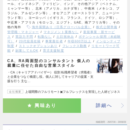
ール、インドネシア、フィリピン、インド、その他アジア（ベトナム、
ミャンマー等）、北米（アメリカ、カナダ等）、中南米（メキシコ、ブ
ラジル、アルゼンチン等）、オセアニア（オーストラリア、ニュージー
ランド等）、ヨーロッパ（イギリス、フランス、ドイツ、ロシア等）、
中近東・アフリカ（モロッコ、エジプト、UAE、南アフリカ等）、その
他の海外
海外展開あり（日系グローバル企業）
株式公開準備
管理職・マネジャー
マネジメント業務なし
新規事業・新サービ
ス
英語力不問
転勤なし
土日祝休み
ポテンシャル採用（未経験
可）
20代役員在籍
事業責任者
年収600万以上
インセンティブ
制度
ストックオプションあり
フレックス勤務
リモートワーク可
能
副業してもOK
育児支援制度
CA、RA両面型のコンサルタント 個人の
裁量に任せた自由な営業スタイル
・CA（キャリアアドバイザー） 役割 転職希望者（求職者）
と企業をつなぐ橋渡し役。個人に対してキャリアの提案・支
援を行う 主な…
上場間際のフルリモート✖️フルフレックスを実現した人材ビジネス
会社概要
興味あり
詳細へ
掲載期間
26/07/30～26/08/28