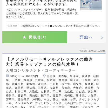
家族やライフプランを大切にしながら高収
入を現実的に叶えることができます。
・CA（キャリアアドバイザー） 役割 転職希望者（求職者）
と企業をつなぐ橋渡し役。個人に対してキャリアの提案・支
援を行う 主な…
上場間際のフルリモート✖️フルフレックスを実現した人材ビジネス
会社概要
興味あり
詳細へ
掲載期間
26/07/29～26/08/28
【📌フルリモート✖︎フルフレックスの働き
方】業界トップクラスの給与水準！
人材コンサルタント・コーディネーター
800万円 ～ 1699万円
北海道、青森県、岩手県、宮城県、秋田
県、山形県、福島県、茨城県、栃木県、群馬県、埼玉県、千葉県、東京
都、神奈川県、新潟県、富山県、石川県、福井県、山梨県、長野県、岐
阜県、静岡県、愛知県、三重県、滋賀県、京都府、大阪府、兵庫県、奈
良県、和歌山県、鳥取県、島根県、岡山県、広島県、山口県、徳島県、
香川県、愛媛県、高知県、福岡県、佐賀県、長崎県、熊本県、大分県、
宮崎県、鹿児島県、沖縄県、中国、韓国、香港、台湾、タイ、シンガポ
ール、インドネシア、フィリピン、インド、その他アジア（ベトナム、
ミャンマー等）、北米（アメリカ、カナダ等）、中南米（メキシコ、ブ