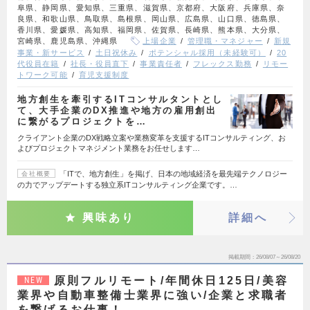
阜県、静岡県、愛知県、三重県、滋賀県、京都府、大阪府、兵庫県、奈
良県、和歌山県、鳥取県、島根県、岡山県、広島県、山口県、徳島県、
香川県、愛媛県、高知県、福岡県、佐賀県、長崎県、熊本県、大分県、
宮崎県、鹿児島県、沖縄県
上場企業
管理職・マネジャー
新規
事業・新サービス
土日祝休み
ポテンシャル採用（未経験可）
20
代役員在籍
社長・役員直下
事業責任者
フレックス勤務
リモー
トワーク可能
育児支援制度
地方創生を牽引するITコンサルタントとし
て、大手企業のDX推進や地方の雇用創出
に繋がるプロジェクトを…
クライアント企業のDX戦略立案や業務変革を支援するITコンサルティング、お
よびプロジェクトマネジメント業務をお任せします…
「ITで、地方創生」を掲げ、日本の地域経済を最先端テクノロジー
会社概要
の力でアップデートする独立系ITコンサルティング企業です。…
興味あり
詳細へ
掲載期間
26/08/07～26/08/20
原則フルリモート/年間休日125日/美容
NEW
業界や自動車整備士業界に強い/企業と求職者
を繋げるお仕事！