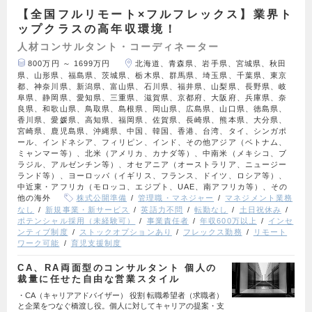
【全国フルリモート×フルフレックス】業界ト
ップクラスの高年収環境！
人材コンサルタント・コーディネーター
800万円 ～ 1699万円
北海道、青森県、岩手県、宮城県、秋田
県、山形県、福島県、茨城県、栃木県、群馬県、埼玉県、千葉県、東京
都、神奈川県、新潟県、富山県、石川県、福井県、山梨県、長野県、岐
阜県、静岡県、愛知県、三重県、滋賀県、京都府、大阪府、兵庫県、奈
良県、和歌山県、鳥取県、島根県、岡山県、広島県、山口県、徳島県、
香川県、愛媛県、高知県、福岡県、佐賀県、長崎県、熊本県、大分県、
宮崎県、鹿児島県、沖縄県、中国、韓国、香港、台湾、タイ、シンガポ
ール、インドネシア、フィリピン、インド、その他アジア（ベトナム、
ミャンマー等）、北米（アメリカ、カナダ等）、中南米（メキシコ、ブ
ラジル、アルゼンチン等）、オセアニア（オーストラリア、ニュージー
ランド等）、ヨーロッパ（イギリス、フランス、ドイツ、ロシア等）、
中近東・アフリカ（モロッコ、エジプト、UAE、南アフリカ等）、その
他の海外
株式公開準備
管理職・マネジャー
マネジメント業務
なし
新規事業・新サービス
英語力不問
転勤なし
土日祝休み
ポテンシャル採用（未経験可）
事業責任者
年収600万以上
インセ
ンティブ制度
ストックオプションあり
フレックス勤務
リモート
ワーク可能
育児支援制度
CA、RA両面型のコンサルタント 個人の
裁量に任せた自由な営業スタイル
・CA（キャリアアドバイザー） 役割 転職希望者（求職者）
と企業をつなぐ橋渡し役。個人に対してキャリアの提案・支