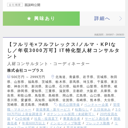
面談時公開
会社概要
興味あり
詳細へ
掲載期間
26/08/07～26/08/20
【フルリモ×フルフレックス/ノルマ・KPIな
し／年収3000万可】IT特化型人材コンサルタ
ント
人材コンサルタント・コーディネーター
株式会社コープラス
500万円 ～ 2999万円
北海道、青森県、岩手県、宮城県、秋田
県、山形県、福島県、茨城県、栃木県、群馬県、埼玉県、千葉県、東京
都、神奈川県、新潟県、富山県、石川県、福井県、山梨県、長野県、岐
阜県、静岡県、愛知県、三重県、滋賀県、京都府、大阪府、兵庫県、奈
良県、和歌山県、鳥取県、島根県、岡山県、広島県、山口県、徳島県、
香川県、愛媛県、高知県、福岡県、佐賀県、長崎県、熊本県、大分県、
宮崎県、鹿児島県、沖縄県
株式公開準備
ベンチャー企業
管理
職・マネジャー
新規事業・新サービス
転勤なし
土日祝休み
3,0
00万円以上資金調達済
ポテンシャル採用（未経験可）
20代役員在
籍
CxO候補
社長・役員直下
事業責任者
サービス責任者
開発
責任者
年収600万以上
インセンティブ制度
フレックス勤務
リ
モートワーク可能
副業してもOK
育児支援制度