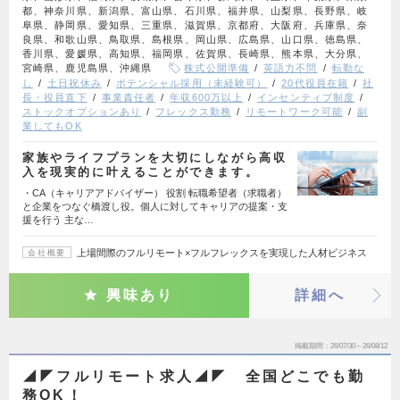
都、神奈川県、新潟県、富山県、石川県、福井県、山梨県、長野県、岐
阜県、静岡県、愛知県、三重県、滋賀県、京都府、大阪府、兵庫県、奈
良県、和歌山県、鳥取県、島根県、岡山県、広島県、山口県、徳島県、
香川県、愛媛県、高知県、福岡県、佐賀県、長崎県、熊本県、大分県、
宮崎県、鹿児島県、沖縄県
株式公開準備
英語力不問
転勤な
し
土日祝休み
ポテンシャル採用（未経験可）
20代役員在籍
社
長・役員直下
事業責任者
年収600万以上
インセンティブ制度
ストックオプションあり
フレックス勤務
リモートワーク可能
副
業してもOK
家族やライフプランを大切にしながら高収
入を現実的に叶えることができます。
・CA（キャリアアドバイザー） 役割 転職希望者（求職者）
と企業をつなぐ橋渡し役。個人に対してキャリアの提案・支
援を行う 主な…
上場間際のフルリモート×フルフレックスを実現した人材ビジネス
会社概要
興味あり
詳細へ
掲載期間
26/07/30～26/08/12
◢◤フルリモート求人◢◤ 全国どこでも勤
務OK！