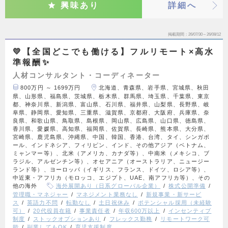
興味あり
詳細へ
掲載期間
26/07/30～26/08/12
💛【全国どこでも働ける】フルリモート×高水
準報酬✨
人材コンサルタント・コーディネーター
800万円 ～ 1699万円
北海道、青森県、岩手県、宮城県、秋田
県、山形県、福島県、茨城県、栃木県、群馬県、埼玉県、千葉県、東京
都、神奈川県、新潟県、富山県、石川県、福井県、山梨県、長野県、岐
阜県、静岡県、愛知県、三重県、滋賀県、京都府、大阪府、兵庫県、奈
良県、和歌山県、鳥取県、島根県、岡山県、広島県、山口県、徳島県、
香川県、愛媛県、高知県、福岡県、佐賀県、長崎県、熊本県、大分県、
宮崎県、鹿児島県、沖縄県、中国、韓国、香港、台湾、タイ、シンガポ
ール、インドネシア、フィリピン、インド、その他アジア（ベトナム、
ミャンマー等）、北米（アメリカ、カナダ等）、中南米（メキシコ、ブ
ラジル、アルゼンチン等）、オセアニア（オーストラリア、ニュージー
ランド等）、ヨーロッパ（イギリス、フランス、ドイツ、ロシア等）、
中近東・アフリカ（モロッコ、エジプト、UAE、南アフリカ等）、その
他の海外
海外展開あり（日系グローバル企業）
株式公開準備
管理職・マネジャー
マネジメント業務なし
新規事業・新サービ
ス
英語力不問
転勤なし
土日祝休み
ポテンシャル採用（未経験
可）
20代役員在籍
事業責任者
年収600万以上
インセンティブ
制度
ストックオプションあり
フレックス勤務
リモートワーク可
能
副業してもOK
育児支援制度