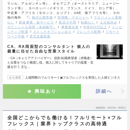
ラジル、アルゼンチン等）、オセアニア（オーストラリア、ニュージー
ランド等）、ヨーロッパ（イギリス、フランス、ドイツ、ロシア等）、
中近東・アフリカ（モロッコ、エジプト、UAE、南アフリカ等）、その
他の海外
株式公開準備
管理職・マネジャー
マネジメント業務
なし
新規事業・新サービス
英語力不問
転勤なし
土日祝休み
ポテンシャル採用（未経験可）
事業責任者
年収600万以上
インセ
ンティブ制度
ストックオプションあり
フレックス勤務
リモート
ワーク可能
育児支援制度
CA、RA両面型のコンサルタント 個人の
裁量に任せた自由な営業スタイル
・CA（キャリアアドバイザー） 役割 転職希望者（求職者）
と企業をつなぐ橋渡し役。個人に対してキャリアの提案・支
援を行う 主な…
上場間際のフルリモート✖️フルフレックスを実現した人材ビジネス
会社概要
興味あり
詳細へ
掲載期間
26/07/29～26/08/11
全国どこからでも働ける！フルリモート×フル
フレックス｜業界トップクラスの高待遇