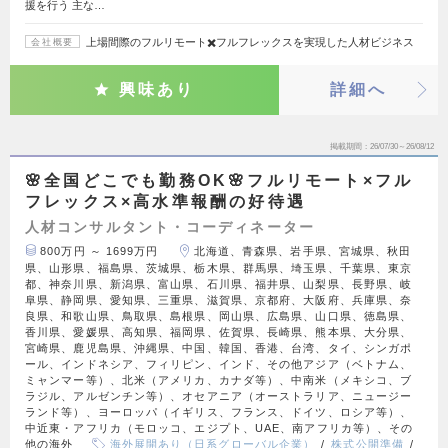
援を行う 主な…
上場間際のフルリモート✖️フルフレックスを実現した人材ビジネス
会社概要
興味あり
詳細へ
掲載期間
26/07/30～26/08/12
🌸全国どこでも勤務OK🌸フルリモート×フル
フレックス×高水準報酬の好待遇
人材コンサルタント・コーディネーター
800万円 ～ 1699万円
北海道、青森県、岩手県、宮城県、秋田
県、山形県、福島県、茨城県、栃木県、群馬県、埼玉県、千葉県、東京
都、神奈川県、新潟県、富山県、石川県、福井県、山梨県、長野県、岐
阜県、静岡県、愛知県、三重県、滋賀県、京都府、大阪府、兵庫県、奈
良県、和歌山県、鳥取県、島根県、岡山県、広島県、山口県、徳島県、
香川県、愛媛県、高知県、福岡県、佐賀県、長崎県、熊本県、大分県、
宮崎県、鹿児島県、沖縄県、中国、韓国、香港、台湾、タイ、シンガポ
ール、インドネシア、フィリピン、インド、その他アジア（ベトナム、
ミャンマー等）、北米（アメリカ、カナダ等）、中南米（メキシコ、ブ
ラジル、アルゼンチン等）、オセアニア（オーストラリア、ニュージー
ランド等）、ヨーロッパ（イギリス、フランス、ドイツ、ロシア等）、
中近東・アフリカ（モロッコ、エジプト、UAE、南アフリカ等）、その
他の海外
海外展開あり（日系グローバル企業）
株式公開準備