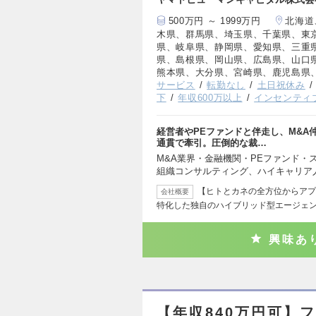
500万円 ～ 1999万円
北海道
木県、群馬県、埼玉県、千葉県、東
県、岐阜県、静岡県、愛知県、三重
県、島根県、岡山県、広島県、山口
熊本県、大分県、宮崎県、鹿児島県
サービス
転勤なし
土日祝休み
下
年収600万以上
インセンティ
経営者やPEファンドと伴走し、M&A
通貫で牽引。圧倒的な裁…
M&A業界・金融機関・PEファンド・
組織コンサルティング、ハイキャリア
【ヒトとカネの全方位からアプ
会社概要
特化した独自のハイブリッド型エージェン
興味あ
【年収840万円可】