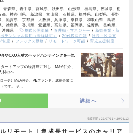
、青森県、岩手県、宮城県、秋田県、山形県、福島県、茨城県、栃
京都、神奈川県、新潟県、富山県、石川県、福井県、山梨県、長野
県、滋賀県、京都府、大阪府、兵庫県、奈良県、和歌山県、鳥取
県、徳島県、香川県、愛媛県、高知県、福岡県、佐賀県、長崎県、
、沖縄県
株式公開準備
管理職・マネジャー
新規事業・新
ポテンシャル採用（未経験可）
20代役員在籍
社長・役員直
ブ制度
フレックス勤務
リモートワーク可能
育児支援制度
仲介やCXO人材のヘッドハンティングを一気
スタートアップの経営層に対し、M&A仲介、
人材のヘ…
ローチ】M&A仲介、PEファンド、成長企業に
トです。 ヤ…
り
詳細へ
掲載期間
26/07/31～26/08/13
フルリモート｜急成長サービスのキャリア