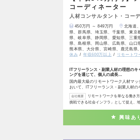
コーディネーター
人材コンサルタント・コー
450万円 ～ 849万円
北海道
県、群馬県、埼玉県、千葉県、東京
県、岐阜県、静岡県、愛知県、三重
県、島根県、岡山県、広島県、山口
熊本県、大分県、宮崎県、鹿児島県
休み
年収600万以上
リモートワ
ITフリーランス・副業人材の理想の
ングを通じて、個人の成長…
国内最大級のリモートワーク人材マッチ
おいて、ITフリーランス・副業人材の
リモートワークを単なる働き方
会社概要
挑戦できる社会インフラ」として捉え、
興味あ