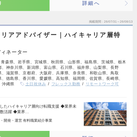
り
詳細へ
掲載期間
26/07/31～26/08/13
ャリアアドバイザー｜ハイキャリア層特
ディネーター
、青森県、岩手県、宮城県、秋田県、山形県、福島県、茨城県、栃木
都、神奈川県、新潟県、富山県、石川県、福井県、山梨県、長野
県、滋賀県、京都府、大阪府、兵庫県、奈良県、和歌山県、鳥取
県、徳島県、香川県、愛媛県、高知県、福岡県、佐賀県、長崎県、
、沖縄県
土日祝休み
フレックス勤務
リモートワーク可
したハイキャリア層向け転職支援 ◆業界未
数活躍 ◆業界…
・開発・運営 有料職業紹介事業