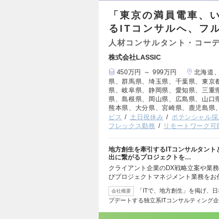
「東京の満員電車、
るITコンサルへ、フ
人材コンサルタント・コー
株式会社LASSIC
450万円 ～ 999万円
北海道
県、群馬県、埼玉県、千葉県、東京
県、岐阜県、静岡県、愛知県、三重
県、島根県、岡山県、広島県、山口
熊本県、大分県、宮崎県、鹿児島県
ビス
土日祝休み
ポテンシャル採
フレックス勤務
リモートワーク可
地方創生を牽引するITコンサルタント
出に繋がるプロジェクトを…
クライアント企業のDX戦略立案や業務
びプロジェクトマネジメント業務をお
「ITで、地方創生」を掲げ、
会社概要
プデートする独立系ITコンサルティング