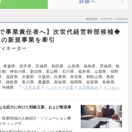
り
詳細へ
掲載期間
26/07/31～26/08/13
0代で事業責任者へ】次世代経営幹部候補◆
ーの新規事業を牽引
ディネーター
、青森県、岩手県、宮城県、秋田県、山形県、福島県、茨城県、栃
京都、神奈川県、新潟県、富山県、石川県、福井県、山梨県、長野
県、滋賀県、京都府、大阪府、兵庫県、奈良県、和歌山県、鳥取
県、徳島県、香川県、愛媛県、高知県、福岡県、佐賀県、長崎県、
、沖縄県
大手企業
ベンチャー企業
土日祝休み
インセン
なる拡大に向けた戦略立案、および新規事
T・医療領域の人材紹介・ソリューション事
ケティングデ…
期連続で黒字成長を続けるレバレジーズ株式会社