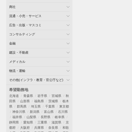
商社
流通・小売・サービス
広告・出版・マスコミ
コンサルティング
金融
建設・不動産
メディカル
物流・運輸
その他(インフラ・教育・官公庁など)
希望勤務地
北海道
青森県
岩手県
宮城県
秋
田県
山形県
福島県
茨城県
栃木
県
群馬県
埼玉県
千葉県
東京都
神奈川県
新潟県
富山県
石川県
福井県
山梨県
長野県
岐阜県
静岡県
愛知県
三重県
滋賀県
京
都府
大阪府
兵庫県
奈良県
和歌