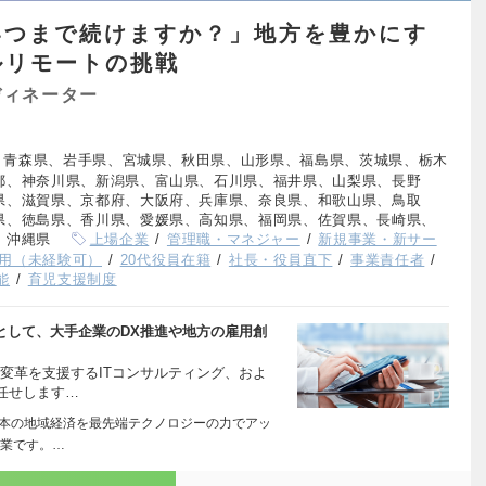
いつまで続けますか？」地方を豊かにす
ルリモートの挑戦
ディネーター
、青森県、岩手県、宮城県、秋田県、山形県、福島県、茨城県、栃木
都、神奈川県、新潟県、富山県、石川県、福井県、山梨県、長野
県、滋賀県、京都府、大阪府、兵庫県、奈良県、和歌山県、鳥取
県、徳島県、香川県、愛媛県、高知県、福岡県、佐賀県、長崎県、
、沖縄県
上場企業
管理職・マネジャー
新規事業・新サー
用（未経験可）
20代役員在籍
社長・役員直下
事業責任者
能
育児支援制度
として、大手企業のDX推進や地方の雇用創
変革を支援するITコンサルティング、およ
任せします…
日本の地域経済を最先端テクノロジーの力でアッ
企業です。…