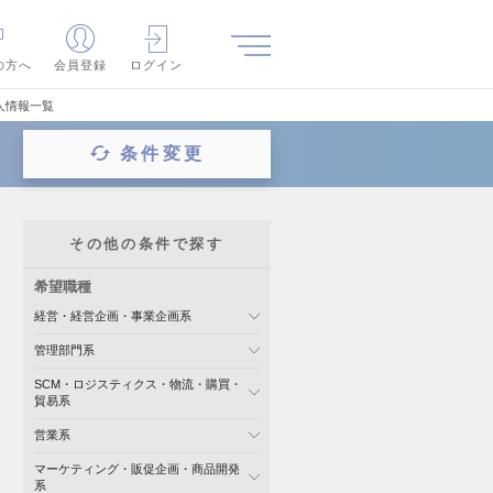
の方へ
会員登録
ログイン
人情報一覧
条件変更
その他の条件で探す
希望職種
経営・経営企画・事業企画系
管理部門系
SCM・ロジスティクス・物流・購買・
貿易系
営業系
マーケティング・販促企画・商品開発
系