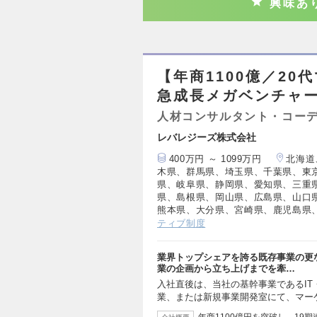
興味あ
【年商1100億／2
急成長メガベンチャ
人材コンサルタント・コー
レバレジーズ株式会社
400万円 ～ 1099万円
北海道
木県、群馬県、埼玉県、千葉県、東
県、岐阜県、静岡県、愛知県、三重
県、島根県、岡山県、広島県、山口
熊本県、大分県、宮崎県、鹿児島県
ティブ制度
業界トップシェアを誇る既存事業の更
業の企画から立ち上げまでを牽…
入社直後は、当社の基幹事業であるI
業、または新規事業開発室にて、マー
年商1100億円を突破し、19