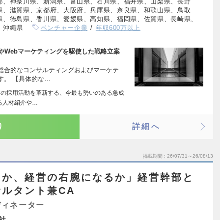
都、神奈川県、新潟県、富山県、石川県、福井県、山梨県、長野
県、滋賀県、京都府、大阪府、兵庫県、奈良県、和歌山県、鳥取
県、徳島県、香川県、愛媛県、高知県、福岡県、佐賀県、長崎県、
、沖縄県
ベンチャー企業
年収600万以上
やWebマーケティングを駆使した戦略立案
総合的なコンサルティングおよびマーケテ
す。 【具体的な…
業の採用活動を革新する、今最も勢いのある急成
る人材紹介や…
り
詳細へ
掲載期間
26/07/31～26/08/13
るか、経営の右腕になるか」経営幹部と
ルタント兼CA
ディネーター
社