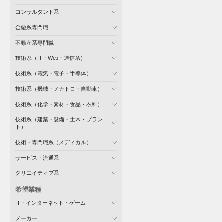
コンサルタント系
金融系専門職
不動産系専門職
技術系（IT・Web・通信系）
技術系（電気・電子・半導体）
技術系（機械・メカトロ・自動車）
技術系（化学・素材・食品・衣料）
技術系（建築・設備・土木・プラン
ト）
技術・専門職系（メディカル）
サービス・流通系
クリエイティブ系
希望業種
IT・インターネット・ゲーム
メーカー