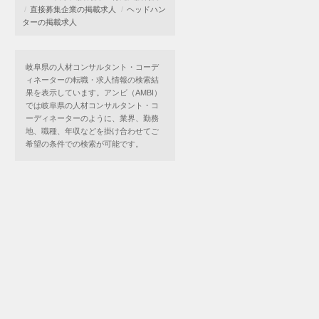
直接募集企業の掲載求人
ヘッドハン
ターの掲載求人
岐阜県の人材コンサルタント・コーデ
ィネーターの転職・求人情報の検索結
果を表示しています。アンビ（AMBI）
では岐阜県の人材コンサルタント・コ
ーディネーターのように、業界、勤務
地、職種、年収などを掛け合わせてご
希望の条件での検索が可能です。