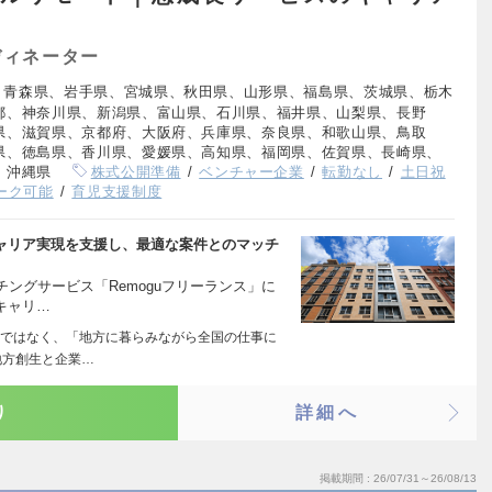
ディネーター
、青森県、岩手県、宮城県、秋田県、山形県、福島県、茨城県、栃木
都、神奈川県、新潟県、富山県、石川県、福井県、山梨県、長野
県、滋賀県、京都府、大阪府、兵庫県、奈良県、和歌山県、鳥取
県、徳島県、香川県、愛媛県、高知県、福岡県、佐賀県、長崎県、
、沖縄県
株式公開準備
ベンチャー企業
転勤なし
土日祝
ーク可能
育児支援制度
キャリア実現を支援し、最適な案件とのマッチ
ングサービス「Remoguフリーランス」に
キャリ…
ではなく、「地方に暮らみながら全国の仕事に
地方創生と企業…
り
詳細へ
掲載期間
26/07/31～26/08/13