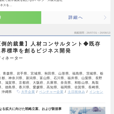
ジネスを…
り
詳細へ
掲載期間
26/07/31～26/08/13
圧倒的裁量】人材コンサルタント◆既存
業界標準を創るビジネス開発
ディネーター
、青森県、岩手県、宮城県、秋田県、山形県、福島県、茨城県、栃
京都、神奈川県、新潟県、富山県、石川県、福井県、山梨県、長野
県、滋賀県、京都府、大阪府、兵庫県、奈良県、和歌山県、鳥取
県、徳島県、香川県、愛媛県、高知県、福岡県、佐賀県、長崎県、
、沖縄県
大手企業
ベンチャー企業
土日祝休み
インセン
なる拡大に向けた戦略立案、および新規事