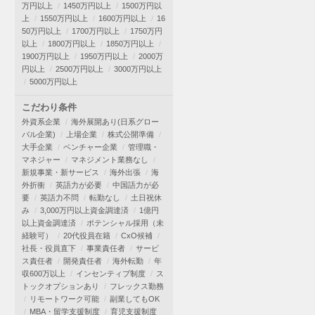
万円以上
1450万円以上
1500万円以
上
1550万円以上
1600万円以上
16
50万円以上
1700万円以上
1750万円
以上
1800万円以上
1850万円以上
1900万円以上
1950万円以上
2000万
円以上
2500万円以上
3000万円以上
5000万円以上
こだわり条件
外資系企業
海外展開あり(日系グロー
バル企業)
上場企業
株式公開準備
大手企業
ベンチャー企業
管理職・
マネジャー
マネジメント業務なし
新規事業・新サービス
海外出張
海
外折衝
英語力が必要
中国語力が必
要
英語力不問
転勤なし
土日祝休
み
3,000万円以上資金調達済
1億円
以上資金調達済
ポテンシャル採用（未
経験可）
20代役員在籍
CxO候補
社長・役員直下
事業責任者
サービ
ス責任者
開発責任者
海外転勤
年
収600万以上
インセンティブ制度
ス
トックオプションあり
フレックス勤務
リモートワーク可能
副業してもOK
MBA・留学支援制度
育児支援制度