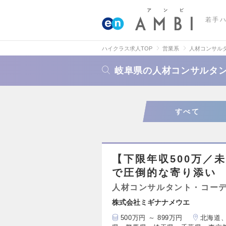
若手
ハイクラス求人TOP
営業系
人材コンサル
岐阜県の人材コンサルタ
すべて
【下限年収500万／
で圧倒的な寄り添い
人材コンサルタント・コー
株式会社ミギナナメウエ
500万円 ～ 899万円
北海道