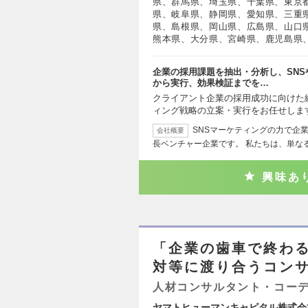
県、群馬県、埼玉県、千葉県、東京
県、岐阜県、静岡県、愛知県、三重
県、島根県、岡山県、広島県、山口
熊本県、大分県、宮崎県、鹿児島県
企業の採用課題を抽出・分析し、SNS
から実行、効果検証までを…
クライアント企業の採用成功に向けた
ィング戦略の立案・実行をお任せしま
SNSマーケティングの力で企
会社概要
長ベンチャー企業です。 私たちは、単な
興味あ
「企業の歯車で終わ
対等に渡り合うコンサ
人材コンサルタント・コー
ヤマトヒューマンキャピタル株式会