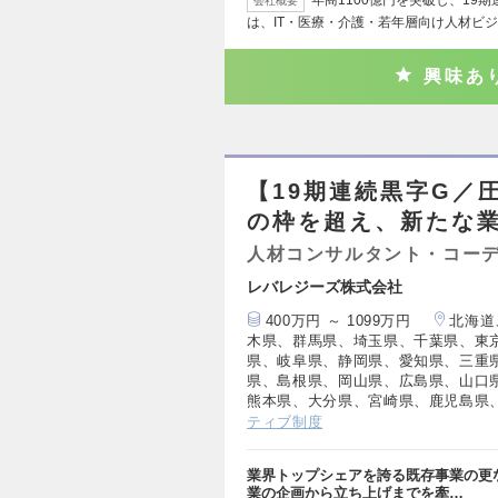
会社概要
は、IT・医療・介護・若年層向け人材ビ
興味あ
【19期連続黒字G／
の枠を超え、新たな
人材コンサルタント・コー
レバレジーズ株式会社
400万円 ～ 1099万円
北海道
木県、群馬県、埼玉県、千葉県、東
県、岐阜県、静岡県、愛知県、三重
県、島根県、岡山県、広島県、山口
熊本県、大分県、宮崎県、鹿児島県
ティブ制度
業界トップシェアを誇る既存事業の更
業の企画から立ち上げまでを牽…