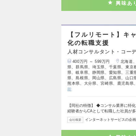
興味あ
【フルリモート】キ
化の転職支援
人材コンサルタント・コー
400万円 ～ 599万円
北海道
県、群馬県、埼玉県、千葉県、東京
県、岐阜県、静岡県、愛知県、三重
県、島根県、岡山県、広島県、山口
熊本県、大分県、宮崎県、鹿児島県
能
【同社の特徴】 ◆コンサル業界に特化
経験者からCAとして転職した社員が多
インターネットサービスの企画
会社概要