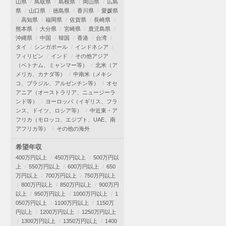
山県
鳥取県
島根県
岡山県
広島
県
山口県
徳島県
香川県
愛媛県
高知県
福岡県
佐賀県
長崎県
熊本県
大分県
宮崎県
鹿児島県
沖縄県
中国
韓国
香港
台湾
タイ
シンガポール
インドネシア
フィリピン
インド
その他アジア
（ベトナム、ミャンマー等）
北米（ア
メリカ、カナダ等）
中南米（メキシ
コ、ブラジル、アルゼンチン等）
オセ
アニア（オーストラリア、ニュージーラ
ンド等）
ヨーロッパ（イギリス、フラ
ンス、ドイツ、ロシア等）
中近東・ア
フリカ（モロッコ、エジプト、UAE、南
アフリカ等）
その他の海外
希望年収
400万円以上
450万円以上
500万円以
上
550万円以上
600万円以上
650
万円以上
700万円以上
750万円以上
800万円以上
850万円以上
900万円
以上
950万円以上
1000万円以上
1
050万円以上
1100万円以上
1150万
円以上
1200万円以上
1250万円以上
1300万円以上
1350万円以上
1400