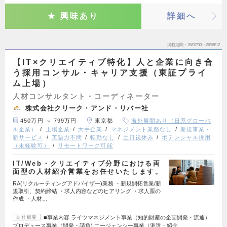
興味あり
詳細へ
掲載期間
26/07/30～26/08/12
【IT×クリエイティブ特化】人と企業に向き合
う採用コンサル・キャリア支援（東証プライ
ム上場）
人材コンサルタント・コーディネーター
株式会社クリーク・アンド・リバー社
450万円 ～ 799万円
東京都
海外展開あり（日系グローバ
ル企業）
上場企業
大手企業
マネジメント業務なし
新規事業・
新サービス
英語力不問
転勤なし
土日祝休み
ポテンシャル採用
（未経験可）
リモートワーク可能
IT/Web・クリエイティブ分野における両
面型の人材紹介営業をお任せいたします。
RA(リクルーティングアドバイザー)業務 ・新規開拓営業/新
規取引、契約締結 ・求人内容などのヒアリング ・求人票の
作成 ・人材…
■事業内容 ライツマネジメント事業（知的財産の企画開発・流通）
会社概要
プロデュース事業（開発・請負) エージェンシー事業（派遣・紹介…