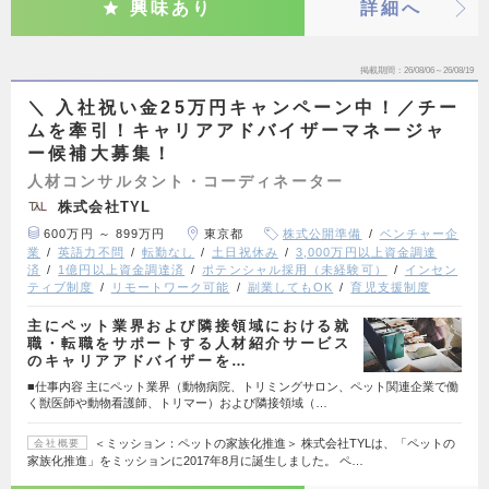
興味あり
詳細へ
掲載期間
26/08/06～26/08/19
＼ 入社祝い金25万円キャンペーン中！／チー
ムを牽引！キャリアアドバイザーマネージャ
ー候補大募集！
人材コンサルタント・コーディネーター
株式会社TYL
600万円 ～ 899万円
東京都
株式公開準備
ベンチャー企
業
英語力不問
転勤なし
土日祝休み
3,000万円以上資金調達
済
1億円以上資金調達済
ポテンシャル採用（未経験可）
インセン
ティブ制度
リモートワーク可能
副業してもOK
育児支援制度
主にペット業界および隣接領域における就
職・転職をサポートする人材紹介サービス
のキャリアアドバイザーを…
■仕事内容 主にペット業界（動物病院、トリミングサロン、ペット関連企業で働
く獣医師や動物看護師、トリマー）および隣接領域（…
＜ミッション：ペットの家族化推進＞ 株式会社TYLは、「ペットの
会社概要
家族化推進」をミッションに2017年8月に誕生しました。 ペ…