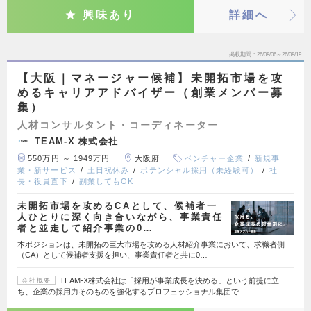
興味あり
詳細へ
掲載期間
26/08/06～26/08/19
【大阪｜マネージャー候補】未開拓市場を攻
めるキャリアアドバイザー（創業メンバー募
集）
人材コンサルタント・コーディネーター
TEAM-X 株式会社
550万円 ～ 1949万円
大阪府
ベンチャー企業
新規事
業・新サービス
土日祝休み
ポテンシャル採用（未経験可）
社
長・役員直下
副業してもOK
未開拓市場を攻めるCAとして、候補者一
人ひとりに深く向き合いながら、事業責任
者と並走して紹介事業の0…
本ポジションは、未開拓の巨大市場を攻める人材紹介事業において、求職者側
（CA）として候補者支援を担い、事業責任者と共に0…
TEAM-X株式会社は「採用が事業成長を決める」という前提に立
会社概要
ち、企業の採用力そのものを強化するプロフェッショナル集団で…