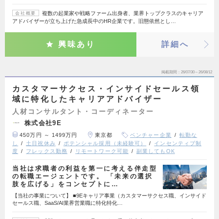
複数の起業家や戦略ファーム出身者、業界トップクラスのキャリア
会社概要
アドバイザーが立ち上げた急成長中のHR企業です。旧態依然とし…
興味あり
詳細へ
掲載期間
26/07/30～26/08/12
カスタマーサクセス・インサイドセールス領
域に特化したキャリアアドバイザー
人材コンサルタント・コーディネーター
株式会社9E
450万円 ～ 1499万円
東京都
ベンチャー企業
転勤な
し
土日祝休み
ポテンシャル採用（未経験可）
インセンティブ制
度
フレックス勤務
リモートワーク可能
副業してもOK
当社は求職者の利益を第一に考える伴走型
の転職エージェントです。 「未来の選択
肢を広げる」をコンセプトに…
【当社の事業について】 ■9Eキャリア事業（カスタマーサクセス職、インサイド
セールス職、SaaS/AI業界営業職に特化特化…