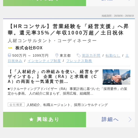
掲載期間
26/08/06～26/08/19
【HRコンサル】営業経験を「経営支援」へ昇
華。還元率35%／年収1000万超／土日祝休
人材コンサルタント・コーディネーター
株式会社BOX
500万円 ～ 1099万円
東京都
英語力不問
転勤なし
土
日祝休み
インセンティブ制度
フレックス勤務
【「人材紹介」の枠組みを使い、経営をデ
ザインする。】 企業（RA）と求職者（C
A）の両面を一気通貫で担…
■リクルーティングアドバイザー（RA） 事業計画に基づいた「採用要件」の策
定から参画。 人の紹介に留まらず、採用広報、組織開…
人材紹介、転職エージェント、採用コンサルティング
会社概要
興味あり
詳細へ