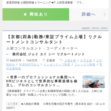
派遣型研修 公開型研修 e ラーニング ■IT 人材育成事業 ・ブラ…
興味あり
詳細へ
掲載期間
26/07/30～26/08/12
【京都(四条)勤務/東証プライム上場】リクル
ートメントコンサルタント
人材コンサルタント・コーディネーター
株式会社 ジェイ エイ シー リクルートメント
400万円 ～ 749万円
京都府
上場企業
大手企業
土日
祝休み
年収600万以上
インセンティブ制度
フレックス勤務
育
児支援制度
＜世界一のプロフェッショナル集団へ＞
HRビジネスとして世界的な事業規模を確
立し、プロのコンサルタント…
【業務概要】 クライアント企業と転職希望者の両面に深く入り込み、人材と企
業をつなぐ採用・転職コンサルタントとして活躍いただ…
■人材紹介事業 ※厚生労働大臣許可番号（東京本社 紹介：13-ユ-0
会社概要
10227）