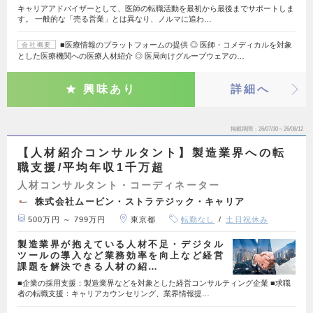
キャリアアドバイザーとして、医師の転職活動を最初から最後までサポートしま
す。 一般的な「売る営業」とは異なり、ノルマに追わ…
■医療情報のプラットフォームの提供 ◎ 医師・コメディカルを対象
会社概要
とした医療機関への医療人材紹介 ◎ 医局向けグループウェアの…
興味あり
詳細へ
掲載期間
26/07/30～26/08/12
【人材紹介コンサルタント】製造業界への転
職支援/平均年収1千万超
人材コンサルタント・コーディネーター
株式会社ムービン・ストラテジック・キャリア
500万円 ～ 799万円
東京都
転勤なし
土日祝休み
製造業界が抱えている人材不足・デジタル
ツールの導入など業務効率を向上など経営
課題を解決できる人材の紹…
■企業の採用支援：製造業界などを対象とした経営コンサルティング企業 ■求職
者の転職支援：キャリアカウンセリング、業界情報提…