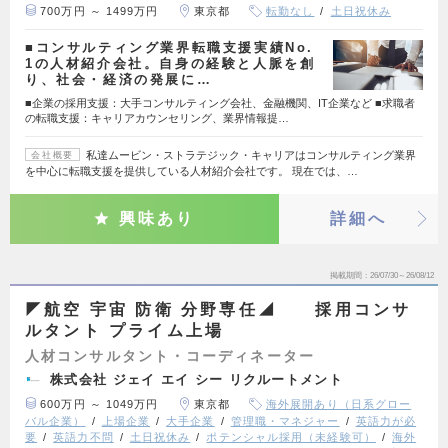
700万円 ～ 1499万円
東京都
転勤なし
土日祝休み
■コンサルティング業界転職支援実績No.
1の人材紹介会社。自身の経験と人脈を創
り、社会・経済の発展に…
■企業の採用支援：大手コンサルティング会社、金融機関、IT企業など ■求職者
の転職支援：キャリアカウンセリング、業界情報提…
私達ムービン・ストラテジック・キャリアはコンサルティング業界
会社概要
を中心に転職支援を提供している人材紹介会社です。 現在では、…
興味あり
詳細へ
掲載期間
26/07/30～26/08/12
◤航空 宇宙 防衛 分野専任◢ 採用コンサ
ルタント プライム上場
人材コンサルタント・コーディネーター
株式会社 ジェイ エイ シー リクルートメント
600万円 ～ 1049万円
東京都
海外展開あり（日系グロー
バル企業）
上場企業
大手企業
管理職・マネジャー
英語力が必
要
英語力不問
土日祝休み
ポテンシャル採用（未経験可）
海外