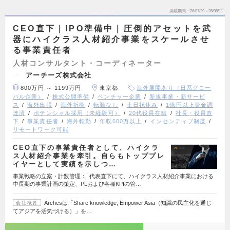
掲載期間
26/07/29～26/08/11
CEO直下｜IPO準備中｜圧倒的アセットを武
器にハイクラス人材紹介事業をスケールさせ
る事業責任者
人材コンサルタント・コーディネーター
アーチーズ株式会社
800万円 ～ 1199万円
東京都
海外展開あり（日系グロー
バル企業）
株式公開準備
ベンチャー企業
新規事業・新サービ
ス
海外出張
海外折衝
転勤なし
土日祝休み
1億円以上資金調
達済
ポテンシャル採用（未経験可）
20代役員在籍
社長・役員直
下
事業責任者
海外転勤
年収600万以上
インセンティブ制度
リモートワーク可能
CEO直下の事業責任者として、ハイクラ
ス人材紹介事業を牽引。自らもトッププレ
イヤーとして実績を示しつ…
事業戦略の立案・計数管理： 代表直下にて、ハイクラス人材紹介事業における
中長期の事業計画の策定、PLおよび各種KPIの管…
Archesは「Share knowledge, Empower Asia（知識の民主化を通じ
会社概要
てアジアを活気づける）」を…