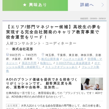
興味あり
詳細へ
掲載期間
26/08/06～26/08/19
【エリア/部門マネジャー候補】高校生の夢を
実現する完全自社開発のキャリア教育事業で
校舎運営をリード！
人材コンサルタント・コーディネーター
株式会社花形
550万円 ～ 749万円
埼玉県、千葉県、東京都、神奈川県、京都
府、大阪府、兵庫県
株式公開準備
ベンチャー企業
管理職・マ
ネジャー
英語力不問
転勤なし
3,000万円以上資金調達済
ポテ
ンシャル採用（未経験可）
ストックオプションあり
フレックス勤
務
AOIのブランド価値を提供できる校舎づく
りがミッションです。 顧客満足度を高
め、退塾率や合格率、追加売…
仕事内容を一言で言うと、教育現場を通しての『ブランドづくり』です！ AOIで
は、AOI自体が何のための存在するのかという"…
大学入試の１つである総合型選抜の専門塾として、自己分析を通し
会社概要