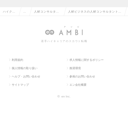
ハイクラ
営
人材コンサルタン
人材ビジネスの人材コンサルタント・
ス求人TO
業
ト・コーディネー
コーディネーターの転職・求人情報一
P
系
ター
覧
若手ハイキャリアのスカウト転職
利用規約
求人情報に関するポリシー
個人情報の取り扱い
推奨環境
ヘルプ・お問い合わせ
参画のお問い合わせ
サイトマップ
エン会社概要
©
en Inc.