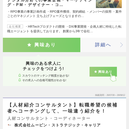
デジタル分野での事業企画・マーケティン
グ・PM・デザイナー・コ…
・RPO事業の事業計画作成 ・RPO案件獲得、契約締結 ・メンバーの採用 ・案件
ごとのマネジメント 立ち上げフェーズとなりますの…
・HRTechプロダクトの開発 ・DX/事業開発・企画人材に特化した転
会社概要
職エージェント を提供しております。 創業から3年で会社…
興味あり
詳細へ
興味のある求人に
チェックをつけよう!
興味あり
スカウトのマッチング精度があがる!
その求人への合格可能性がわかる!
掲載期間
26/07/30～26/08/12
【人材紹介コンサルタント】転職希望の候補
者へコーチングして、一味違う紹介を！
人材コンサルタント・コーディネーター
株式会社ムービン・ストラテジック・キャリア