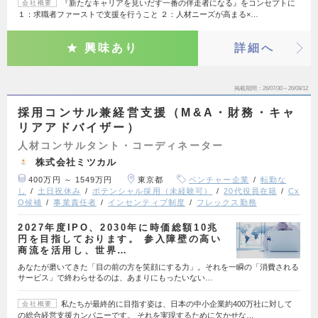
『新たなキャリアを見いだす一番の伴走者になる』をコンセプトに
会社概要
１：求職者ファーストで支援を行うこと ２：人材ニーズが高まる×…
興味あり
詳細へ
掲載期間
26/07/30～26/08/12
採用コンサル兼経営支援（M&A・財務・キャ
リアアドバイザー）
人材コンサルタント・コーディネーター
株式会社ミツカル
400万円 ～ 1549万円
東京都
ベンチャー企業
転勤な
し
土日祝休み
ポテンシャル採用（未経験可）
20代役員在籍
Cx
O候補
事業責任者
インセンティブ制度
フレックス勤務
2027年度IPO、2030年に時価総額10兆
円を目指しております。 参入障壁の高い
商流を活用し、世界…
あなたが磨いてきた「目の前の方を笑顔にする力」。それを一瞬の「消費される
サービス」で終わらせるのは、あまりにもったいない…
私たちが最終的に目指す姿は、日本の中小企業約400万社に対して
会社概要
の総合経営支援カンパニーです。 それを実現するために欠かせな…