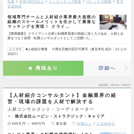
転勤
年収600万以上
インセンティブ制度
フレックス勤務
育児
支援制度
領域専門チームと人材紹介業界最大規模の
組織のスケールメリットを生かして最適な
マッチングを実現！ クライ…
【業務概要】 クライアント企業と転職希望者の両面に深く入り込み、人材と企
業をつなぐ採用・転職コンサルタントとしてご活躍いた…
■人材紹介事業 ※厚生労働大臣許可番号（東京本社 紹介：13-ユ-0
会社概要
10227）
興味あり
詳細へ
掲載期間
26/07/30～26/08/12
【人材紹介コンサルタント】金融業界の経
営・現場の課題を人材で解決する
人材コンサルタント・コーディネーター
株式会社ムービン・ストラテジック・キャリア
600万円 ～ 999万円
東京都
転勤なし
土日祝休み