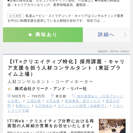
■企業の採用支援：大手コンサルティング会社、IT企業など ■求職者の転職支
援：キャリアカウンセリング、業界情報提供、書類添…
私達ムービン・ストラテジック・キャリアはコンサルティング業界
会社概要
を中心に転職支援を提供している人材紹介会社です。 現在では、…
興味あり
詳細へ
掲載期間
26/07/30～26/08/12
【IT×クリエイティブ特化】採用課題・キャリ
ア支援を担う人材コンサルタント（東証プラ
イム上場）
人材コンサルタント・コーディネーター
株式会社クリーク・アンド・リバー社
500万円 ～ 799万円
東京都
海外展開あり（日系グローバ
ル企業）
上場企業
大手企業
新規事業・新サービス
英語力不
問
転勤なし
土日祝休み
ポテンシャル採用（未経験可）
リモー
トワーク可能
IT/Web・クリエイティブ分野における両
面型の人材紹介営業をお任せいたします。
RA(リクルーティングアドバイザー)業務 ・新規開拓営業/新