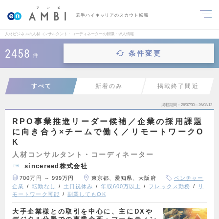
若手ハイキャリアのスカウト転職
人材ビジネスの人材コンサルタント・コーディネーターの転職・求人情報
2458
条件変更
件
すべて
新着のみ
掲載終了間近
掲載期間
26/07/30～26/08/12
RPO事業推進リーダー候補／企業の採用課題
に向き合う×チームで働く／リモートワークO
K
人材コンサルタント・コーディネーター
sincereed株式会社
700万円 ～ 999万円
東京都、愛知県、大阪府
ベンチャー
企業
転勤なし
土日祝休み
年収600万以上
フレックス勤務
リ
モートワーク可能
副業してもOK
大手企業様との取引を中心に、主にDXや