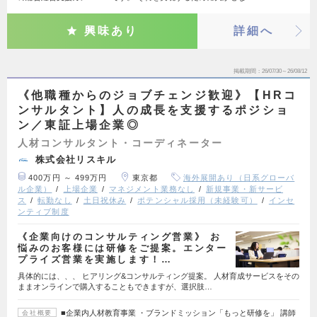
興味あり
詳細へ
掲載期間
26/07/30～26/08/12
《他職種からのジョブチェンジ歓迎》【HRコ
ンサルタント】人の成長を支援するポジショ
ン／東証上場企業◎
人材コンサルタント・コーディネーター
株式会社リスキル
400万円 ～ 499万円
東京都
海外展開あり（日系グローバ
ル企業）
上場企業
マネジメント業務なし
新規事業・新サービ
ス
転勤なし
土日祝休み
ポテンシャル採用（未経験可）
インセ
ンティブ制度
《企業向けのコンサルティング営業》 お
悩みのお客様には研修をご提案。エンター
プライズ営業を実施します！…
具体的には、、、 ヒアリング&コンサルティング提案。 人材育成サービスをその
ままオンラインで購入することもできますが、選択肢…
■企業内人材教育事業 ・ブランドミッション「もっと研修を」 講師
会社概要