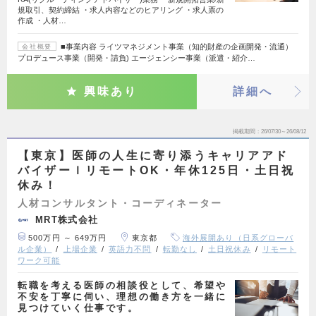
規取引、契約締結 ・求人内容などのヒアリング ・求人票の
作成 ・人材…
■事業内容 ライツマネジメント事業（知的財産の企画開発・流通）
会社概要
プロデュース事業（開発・請負) エージェンシー事業（派遣・紹介…
興味あり
詳細へ
掲載期間
26/07/30～26/08/12
【東京】医師の人生に寄り添うキャリアアド
バイザーｌリモートOK・年休125日・土日祝
休み！
人材コンサルタント・コーディネーター
MRT株式会社
500万円 ～ 649万円
東京都
海外展開あり（日系グローバ
ル企業）
上場企業
英語力不問
転勤なし
土日祝休み
リモート
ワーク可能
転職を考える医師の相談役として、希望や
不安を丁寧に伺い、理想の働き方を一緒に
見つけていく仕事です。