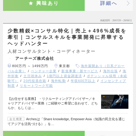
興味あり
詳細へ
掲載期間
26/07/29～26/08/11
少数精鋭×コンサル特化｜売上＋496%成長を
牽引｜コンサルスキルを事業開発に昇華する
ヘッドハンター
人材コンサルタント・コーディネーター
アーチーズ株式会社
800万円 ～ 1499万円
東京都
海外展開あり（日系グロー
バル企業）
ベンチャー企業
新規事業・新サービス
海外出張
海
外折衝
土日祝休み
1億円以上資金調達済
ポテンシャル採用（未経
験可）
20代役員在籍
海外転勤
年収600万以上
インセンティブ
制度
リモートワーク可能
【お任せする業務】 ・リクルーティングアドバイザー／キ
ャリアアドバイザー業務（ご経験やご希望に合わせて、どち
らか、もしくは…
Archesは「Share knowledge, Empower Asia（知識の民主化を通じ
会社概要
てアジアを活気づける）」を…