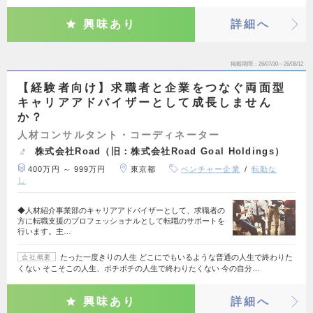
興味あり
詳細へ
掲載期間
26/07/30～26/08/12
【経験者向け】求職者と企業をつなぐ両面型
キャリアアドバイザーとして成長しません
か？
人材コンサルタント・コーディネーター
株式会社Road（旧：株式会社Road Goal Holdings）
400万円 ～ 999万円
東京都
ベンチャー企業
転勤な
し
◆人材紹介事業部のキャリアアドバイザーとして、求職者の
方に転職支援のプロフェッショナルとして転職のサポートを
行います。主…
たった一度きりの人生 どこにでもいるような普通の人生で終わりた
会社概要
くない そこそこの人生、ボチボチの人生で終わりたくない 今の自分…
興味あり
詳細へ