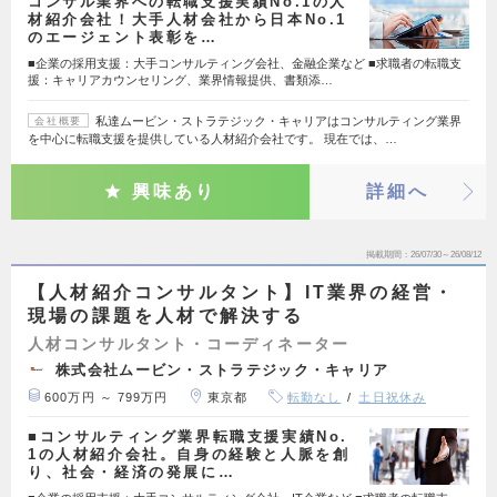
コンサル業界への転職支援実績No.1の人
材紹介会社！大手人材会社から日本No.1
のエージェント表彰を…
■企業の採用支援：大手コンサルティング会社、金融企業など ■求職者の転職支
援：キャリアカウンセリング、業界情報提供、書類添…
私達ムービン・ストラテジック・キャリアはコンサルティング業界
会社概要
を中心に転職支援を提供している人材紹介会社です。 現在では、…
興味あり
詳細へ
掲載期間
26/07/30～26/08/12
【人材紹介コンサルタント】IT業界の経営・
現場の課題を人材で解決する
人材コンサルタント・コーディネーター
株式会社ムービン・ストラテジック・キャリア
600万円 ～ 799万円
東京都
転勤なし
土日祝休み
■コンサルティング業界転職支援実績No.
1の人材紹介会社。自身の経験と人脈を創
り、社会・経済の発展に…