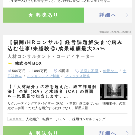
て生徒一人ひとりの夢を見つけ、その実現のためにどの大学で何を…
興味あり
詳細へ
掲載期間
26/08/06～26/08/19
【福岡/HRコンサル】経営課題解決まで踏み
込む仕事/未経験◎/成果報酬最大35%
人材コンサルタント・コーディネーター
株式会社BOX
500万円 ～ 1099万円
福岡県
英語力不問
転勤なし
土
日祝休み
インセンティブ制度
フレックス勤務
【「人材紹介」の枠を超えた、経営課題解
決】 企業（RA）と求職者（CA）の両面
を一気通貫で担当します。…
リクルーティングアドバイザー（RA） ・事業計画に基づいた「採用要件」の策
定から参画 ・ただ人を紹介するだけでなく、採用広報…
人材紹介、転職エージェント、採用コンサルティング
会社概要
興味あり
詳細へ