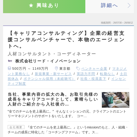
興味あり
詳細へ
掲載期間
26/07/30～26/08/12
【キャリアコンサルティング】企業の経営支
援コンサルベンチャーで、本物のエージェン
トへ。
人材コンサルタント・コーディネーター
株式会社リード・イノベーション
500万円 ～ 1149万円
東京都
ベンチャー企業
マネジメ
ント業務なし
新規事業・新サービス
英語力不問
転勤なし
土日
祝休み
ポテンシャル採用（未経験可）
社長・役員直下
インセン
ティブ制度
当社、事業内容の拡大の為、お取引先様の
成長をキャリアコーチとして、素晴らしい
人財のご紹介から入社後の…
"全てのチームを史上最高に。" そんなミッションの元、クライアントのエント
リーマネジメントのサポートをいたします。 コー…
『全てのチームを史上最高に。』というmissionのもと、人・組織・
会社概要
チームの成長に特化した「コーチングファーム」です。ス…