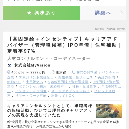
興味あり
詳細へ
掲載期間
26/07/30～26/08/12
【高固定給＋インセンティブ】キャリアアド
バイザー（管理職候補）IPO準備｜住宅補助 |
定着率97%
人材コンサルタント・コーディネーター
株式会社MyVision
450万円 ～ 2999万円
東京都
株式公開準備
ベンチャー
企業
マネジメント業務なし
新規事業・新サービス
英語力不問
転勤なし
土日祝休み
3,000万円以上資金調達済
1億円以上資金調
達済
ポテンシャル採用（未経験可）
社長・役員直下
年収600万以
上
インセンティブ制度
ストックオプションあり
フレックス勤
務
リモートワーク可能
副業してもOK
キャリアコンサルタントとして、求職者様
の転職活動、ひいては理想のキャリアアッ
プの実現を支援していただ…
#社会課題に挑む企業 #チャレンジできる環境 #ユニコーンを目指す企業 #DX推
進 ■入社後の流れ： 入社後の立ち上がり期間…