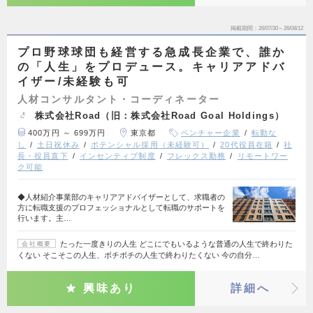
掲載期間
26/07/30～26/08/12
プロ野球球団も経営する急成長企業で、誰か
の「人生」をプロデュース。キャリアアドバ
イザー/未経験も可
人材コンサルタント・コーディネーター
株式会社Road（旧：株式会社Road Goal Holdings）
400万円 ～ 699万円
東京都
ベンチャー企業
転勤な
し
土日祝休み
ポテンシャル採用（未経験可）
20代役員在籍
社
長・役員直下
インセンティブ制度
フレックス勤務
リモートワー
ク可能
◆人材紹介事業部のキャリアアドバイザーとして、求職者の
方に転職支援のプロフェッショナルとして転職のサポートを
行います。主…
たった一度きりの人生 どこにでもいるような普通の人生で終わりた
会社概要
くない そこそこの人生、ボチボチの人生で終わりたくない 今の自分…
興味あり
詳細へ