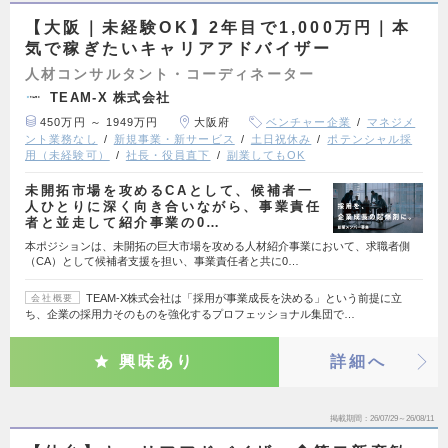
【大阪｜未経験OK】2年目で1,000万円｜本
気で稼ぎたいキャリアアドバイザー
人材コンサルタント・コーディネーター
TEAM-X 株式会社
450万円 ～ 1949万円
大阪府
ベンチャー企業
マネジメ
ント業務なし
新規事業・新サービス
土日祝休み
ポテンシャル採
用（未経験可）
社長・役員直下
副業してもOK
未開拓市場を攻めるCAとして、候補者一
人ひとりに深く向き合いながら、事業責任
者と並走して紹介事業の0…
本ポジションは、未開拓の巨大市場を攻める人材紹介事業において、求職者側
（CA）として候補者支援を担い、事業責任者と共に0…
TEAM-X株式会社は「採用が事業成長を決める」という前提に立
会社概要
ち、企業の採用力そのものを強化するプロフェッショナル集団で…
興味あり
詳細へ
掲載期間
26/07/29～26/08/11