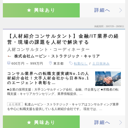
興味あり
詳細へ
掲載期間
26/07/29～26/08/11
【人材紹介コンサルタント】金融/IT業界の経
営・現場の課題を人材で解決する
人材コンサルタント・コーディネーター
株式会社ムービン・ストラテジック・キャリア
600万円 ～ 999万円
東京都
転勤なし
土日祝休み
コンサル業界への転職支援実績No.1の人
材紹介会社！大手人材会社から日本No.1
のエージェント表彰を…
■企業の採用支援：大手コンサルティング会社、金融、IT企業など ■求職者の転
職支援：キャリアカウンセリング、業界情報提供、…
私達ムービン・ストラテジック・キャリアはコンサルティング業界
会社概要
を中心に転職支援を提供している人材紹介会社です。 現在では、…
興味あり
詳細へ