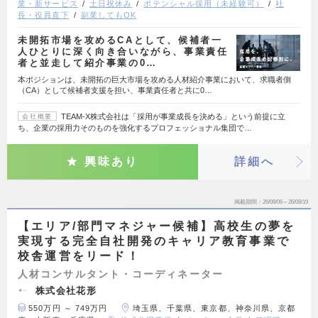
業・新サービス
土日祝休み
ポテンシャル採用（未経験可）
社
長・役員直下
副業してもOK
未開拓市場を攻めるCAとして、候補者一
人ひとりに深く向き合いながら、事業責任
者と並走して紹介事業の0…
本ポジションは、未開拓の巨大市場を攻める人材紹介事業において、求職者側
（CA）として候補者支援を担い、事業責任者と共に0…
TEAM-X株式会社は「採用が事業成長を決める」という前提に立
会社概要
ち、企業の採用力そのものを強化するプロフェッショナル集団で…
興味あり
詳細へ
掲載期間
26/08/06～26/08/19
【エリア/部門マネジャー候補】高校生の夢を
実現する完全自社開発のキャリア教育事業で
校舎運営をリード！
人材コンサルタント・コーディネーター
株式会社花形
550万円 ～ 749万円
埼玉県、千葉県、東京都、神奈川県、京都