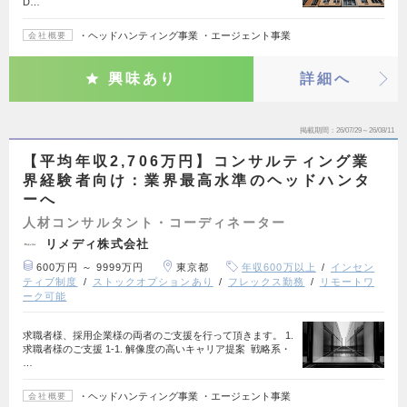
D…
・ヘッドハンティング事業 ・エージェント事業
会社概要
興味あり
詳細へ
掲載期間
26/07/29～26/08/11
【平均年収2,706万円】コンサルティング業
界経験者向け：業界最高水準のヘッドハンタ
ーへ
人材コンサルタント・コーディネーター
リメディ株式会社
600万円 ～ 9999万円
東京都
年収600万以上
インセン
ティブ制度
ストックオプションあり
フレックス勤務
リモートワ
ーク可能
求職者様、採用企業様の両者のご支援を行って頂きます。 1.
求職者様のご支援 1-1. 解像度の高いキャリア提案 戦略系・
…
・ヘッドハンティング事業 ・エージェント事業
会社概要