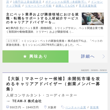
済
1億円以上資金調達済
ポテンシャル採用（未経験可）
インセン
ティブ制度
リモートワーク可能
副業してもOK
育児支援制度
主にペット業界および隣接領域における就
職・転職をサポートする人材紹介サービス
のキャリアアドバイザーを…
■仕事内容 主にペット業界（動物病院、トリミングサロン、ペット関連企業で働
く獣医師や動物看護師、トリマー）および隣接領域（…
＜ミッション：ペットの家族化推進＞ 株式会社TYLは、「ペットの
会社概要
家族化推進」をミッションに2017年8月に誕生しました。 ペ…
興味あり
詳細へ
掲載期間
26/08/06～26/08/19
【大阪｜マネージャー候補】未開拓市場を攻
めるキャリアアドバイザー（創業メンバー募
集）
人材コンサルタント・コーディネーター
TEAM-X 株式会社
550万円 ～ 1949万円
大阪府
ベンチャー企業
新規事