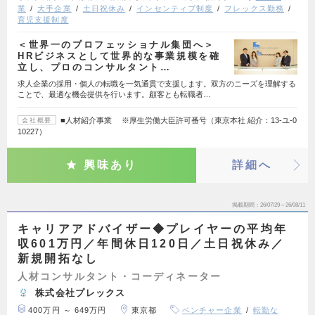
業
大手企業
土日祝休み
インセンティブ制度
フレックス勤務
育児支援制度
＜世界一のプロフェッショナル集団へ＞
HRビジネスとして世界的な事業規模を確
立し、プロのコンサルタント…
求人企業の採用・個人の転職を一気通貫で支援します。双方のニーズを理解する
ことで、最適な機会提供を行います。顧客とも転職者…
■人材紹介事業 ※厚生労働大臣許可番号（東京本社 紹介：13-ユ-0
会社概要
10227）
興味あり
詳細へ
掲載期間
26/07/29～26/08/11
キャリアアドバイザー◆プレイヤーの平均年
収601万円／年間休日120日／土日祝休み／
新規開拓なし
人材コンサルタント・コーディネーター
株式会社プレックス
400万円 ～ 649万円
東京都
ベンチャー企業
転勤な