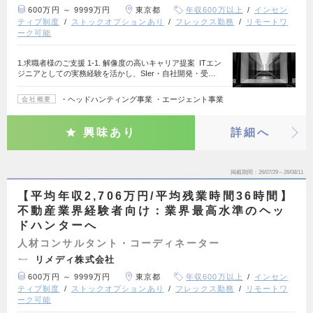
600万円 ～ 9999万円
東京都
年収600万以上
インセン
ティブ制度
ストックオプションあり
フレックス勤務
リモートワ
ーク可能
1.求職者様のご支援 1-1. 解像度の高いキャリア提案 ITエン
ジニアとしての実務経験を活かし、SIer・自社開発・受…
・ヘッドハンティング事業 ・エージェント事業
会社概要
興味あり
詳細へ
掲載期間
26/07/29～26/08/11
【平均年収2,706万円/平均残業時間36時間】
不動産業界経験者向け：業界最高水準のヘッ
ドハンターへ
人材コンサルタント・コーディネーター
リメディ株式会社
600万円 ～ 9999万円
東京都
年収600万以上
インセン
ティブ制度
ストックオプションあり
フレックス勤務
リモートワ
ーク可能