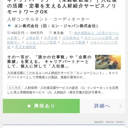
の活躍・定着を支える人材紹介サービス／リ
モートワークOK
人材コンサルタント・コーディネーター
エン株式会社（旧：エン・ジャパン株式会社）
450万円 ～ 599万円
東京都
海外展開あり（日系グローバ
ル企業）
上場企業
大手企業
土日祝休み
ポテンシャル採用（未
経験可）
インセンティブ制度
フレックス勤務
リモートワーク可
能
育児支援制度
その一言が、「誰かの仕事観」や「企業の
業績」を変える。 キャリアパートナーと
して、個人に対して「入社後…
入社後活躍にこだわるエンの人材紹介サービス『エン エージェント』。キャリ
アパートナーとして求職者との面談、推薦や選考のサ…
人材採用・入社後活躍サービスの提供 （1）インターネットを活用
会社概要
した求人求職情報サービス （2）人材紹介（厚生労働大臣許可番号…
興味あり
詳細へ
掲載期間
26/07/29～26/08/11