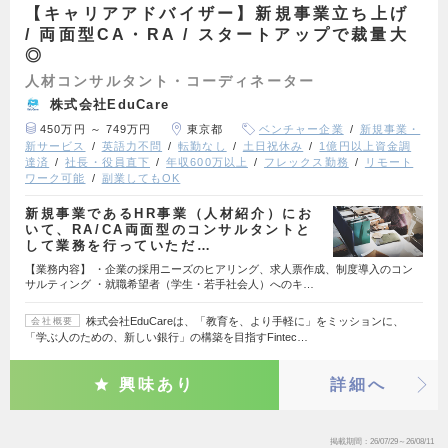
【キャリアアドバイザー】新規事業立ち上げ
/ 両面型CA・RA / スタートアップで裁量大
◎
人材コンサルタント・コーディネーター
株式会社EduCare
450万円 ～ 749万円
東京都
ベンチャー企業
新規事業・
新サービス
英語力不問
転勤なし
土日祝休み
1億円以上資金調
達済
社長・役員直下
年収600万以上
フレックス勤務
リモート
ワーク可能
副業してもOK
新規事業であるHR事業（人材紹介）にお
いて、RA/CA両面型のコンサルタントと
して業務を行っていただ…
【業務内容】 ・企業の採用ニーズのヒアリング、求人票作成、制度導入のコン
サルティング ・就職希望者（学生・若手社会人）へのキ…
株式会社EduCareは、「教育を、より手軽に」をミッションに、
会社概要
「学ぶ人のための、新しい銀行」の構築を目指すFintec…
興味あり
詳細へ
掲載期間
26/07/29～26/08/11