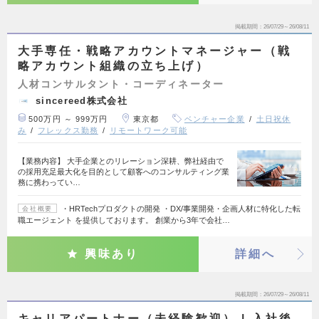
掲載期間
26/07/29～26/08/11
大手専任・戦略アカウントマネージャー（戦
略アカウント組織の立ち上げ）
人材コンサルタント・コーディネーター
sincereed株式会社
500万円 ～ 999万円
東京都
ベンチャー企業
土日祝休
み
フレックス勤務
リモートワーク可能
【業務内容】 大手企業とのリレーション深耕、弊社経由で
の採用充足最大化を目的として顧客へのコンサルティング業
務に携わってい…
・HRTechプロダクトの開発 ・DX/事業開発・企画人材に特化した転
会社概要
職エージェント を提供しております。 創業から3年で会社…
興味あり
詳細へ
掲載期間
26/07/29～26/08/11
キャリアパートナー（未経験歓迎） | 入社後