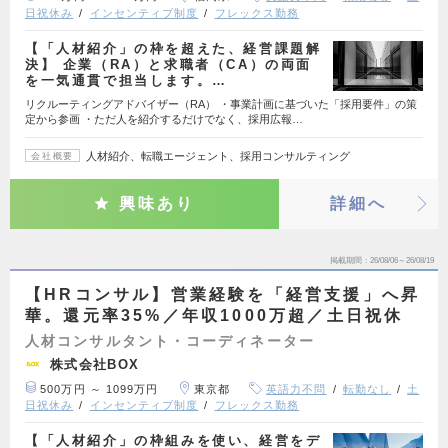
日祝休み
インセンティブ制度
フレックス勤務
【「人材紹介」の枠を超えた、経営課題解
決】 企業（RA）と求職者（CA）の両面
を一気通貫で担当します。…
リクルーティングアドバイザー（RA） ・事業計画に基づいた「採用要件」の策
定から参画 ・ただ人を紹介するだけでなく、採用広報…
人材紹介、転職エージェント、採用コンサルティング
会社概要
興味あり
詳細へ
掲載期間
26/08/06～26/08/19
【HRコンサル】営業経験を「経営支援」へ昇
華。還元率35%／年収1000万超／土日祝休
人材コンサルタント・コーディネーター
株式会社BOX
500万円 ～ 1099万円
東京都
英語力不問
転勤なし
土
日祝休み
インセンティブ制度
フレックス勤務
【「人材紹介」の枠組みを使い、経営をデ