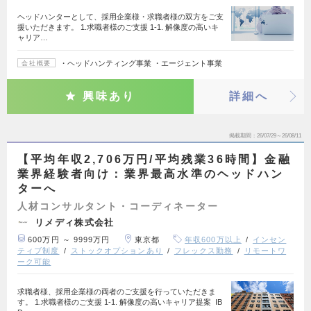
ヘッドハンターとして、採用企業様・求職者様の双方をご支
援いただきます。 1.求職者様のご支援 1-1. 解像度の高いキ
ャリア…
・ヘッドハンティング事業 ・エージェント事業
会社概要
興味あり
詳細へ
掲載期間
26/07/29～26/08/11
【平均年収2,706万円/平均残業36時間】金融
業界経験者向け：業界最高水準のヘッドハン
ターへ
人材コンサルタント・コーディネーター
リメディ株式会社
600万円 ～ 9999万円
東京都
年収600万以上
インセン
ティブ制度
ストックオプションあり
フレックス勤務
リモートワ
ーク可能
求職者様、採用企業様の両者のご支援を行っていただきま
す。 1.求職者様のご支援 1-1. 解像度の高いキャリア提案 IB