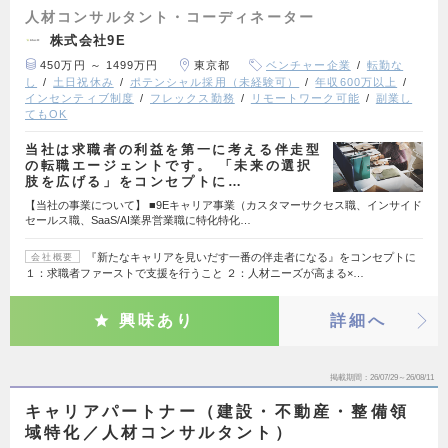
人材コンサルタント・コーディネーター
株式会社9E
450万円 ～ 1499万円
東京都
ベンチャー企業
転勤な
し
土日祝休み
ポテンシャル採用（未経験可）
年収600万以上
インセンティブ制度
フレックス勤務
リモートワーク可能
副業し
てもOK
当社は求職者の利益を第一に考える伴走型
の転職エージェントです。 「未来の選択
肢を広げる」をコンセプトに…
【当社の事業について】 ■9Eキャリア事業（カスタマーサクセス職、インサイド
セールス職、SaaS/AI業界営業職に特化特化…
『新たなキャリアを見いだす一番の伴走者になる』をコンセプトに
会社概要
１：求職者ファーストで支援を行うこと ２：人材ニーズが高まる×…
興味あり
詳細へ
掲載期間
26/07/29～26/08/11
キャリアパートナー（建設・不動産・整備領
域特化／人材コンサルタント）