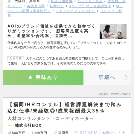
府、大阪府、兵庫県
株式公開準備
ベンチャー企業
管理職・マ
ネジャー
英語力不問
転勤なし
3,000万円以上資金調達済
ポテ
ンシャル採用（未経験可）
ストックオプションあり
フレックス勤
務
AOIのブランド価値を提供できる校舎づく
りがミッションです。 顧客満足度を高
め、退塾率や合格率、追加売…
仕事内容を一言で言うと、教育現場を通しての『ブランドづくり』です！ AOIで
は、AOI自体が何のための存在するのかという"…
大学入試の１つである総合型選抜の専門塾として、自己分析を通し
会社概要
て生徒一人ひとりの夢を見つけ、その実現のためにどの大学で何を…
興味あり
詳細へ
掲載期間
26/08/06～26/08/19
【福岡/HRコンサル】経営課題解決まで踏み
込む仕事/未経験◎/成果報酬最大35%
人材コンサルタント・コーディネーター
株式会社BOX
500万円 ～ 1099万円
福岡県
英語力不問
転勤なし
土