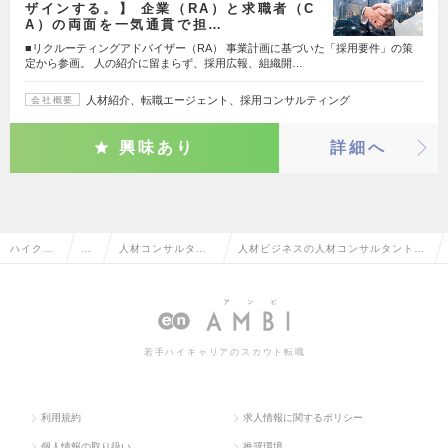
ザインする。】 企業（RA）と求職者（C
A）の両面を一気通貫で担…
■リクルーティングアドバイザー（RA） 事業計画に基づいた「採用要件」の策
定から参画。 人の紹介に留まらず、採用広報、組織開…
人材紹介、転職エージェント、採用コンサルティング
会社概要
興味あり
詳細へ
ハイクラ
営
人材コンサルタン
人材ビジネスの人材コンサルタント・
ス求人TO
業
ト・コーディネー
コーディネーターの転職・求人情報一
P
系
ター
覧
若手ハイキャリアのスカウト転職
利用規約
求人情報に関するポリシー
個人情報の取り扱い
推奨環境