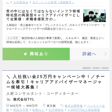
し
土日祝休み
ポテンシャル採用（未経験可）
世の中にはなくてはならないインフラ領域
特化型の両面型キャリアアドバイザーとし
て企業様・求職者様双方の…
人材紹介・求人媒体サービス「プレックスジョブ」のキャリアアドバイザー・リ
クルーティングアドバイザーの両面を担うポジション…
物流領域の人材紹介事業で創業し、エネルギー、建設、製造などへ
会社概要
領域を拡張して、エッセンシャルワーカーの採用支援。他にもダイ…
興味あり
詳細へ
掲載期間
26/08/06～26/08/19
＼ 入社祝い金25万円キャンペーン中！／チー
ムを牽引！キャリアアドバイザーマネージャ
ー候補大募集！
人材コンサルタント・コーディネーター
株式会社TYL
600万円 ～ 899万円
東京都
株式公開準備
ベンチャー企
業
英語力不問
転勤なし
土日祝休み
3,000万円以上資金調達