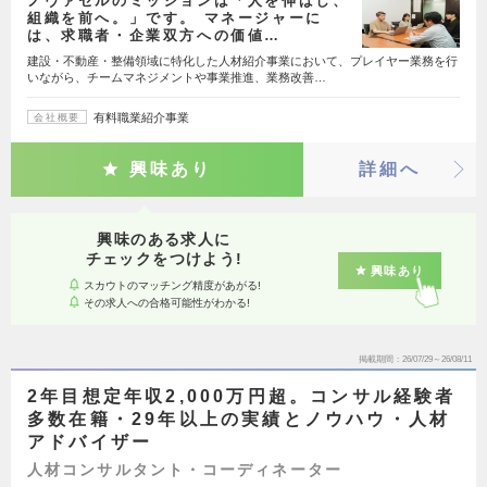
ノヴァセルのミッションは「人を伸ばし、
組織を前へ。」です。 マネージャーに
は、求職者・企業双方への価値…
建設・不動産・整備領域に特化した人材紹介事業において、プレイヤー業務を行
いながら、チームマネジメントや事業推進、業務改善…
有料職業紹介事業
会社概要
興味あり
詳細へ
興味のある求人に
チェックをつけよう!
興味あり
スカウトのマッチング精度があがる!
その求人への合格可能性がわかる!
掲載期間
26/07/29～26/08/11
2年目想定年収2,000万円超。コンサル経験者
多数在籍・29年以上の実績とノウハウ・人材
アドバイザー
人材コンサルタント・コーディネーター