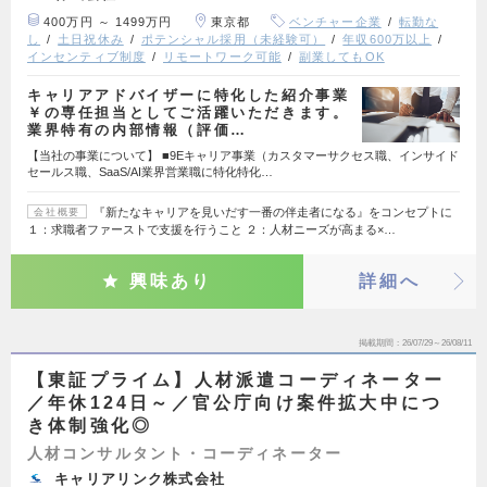
400万円 ～ 1499万円
東京都
ベンチャー企業
転勤な
し
土日祝休み
ポテンシャル採用（未経験可）
年収600万以上
インセンティブ制度
リモートワーク可能
副業してもOK
キャリアアドバイザーに特化した紹介事業
￥の専任担当としてご活躍いただきます。
業界特有の内部情報（評価…
【当社の事業について】 ■9Eキャリア事業（カスタマーサクセス職、インサイド
セールス職、SaaS/AI業界営業職に特化特化…
『新たなキャリアを見いだす一番の伴走者になる』をコンセプトに
会社概要
１：求職者ファーストで支援を行うこと ２：人材ニーズが高まる×…
興味あり
詳細へ
掲載期間
26/07/29～26/08/11
【東証プライム】人材派遣コーディネーター
／年休124日～／官公庁向け案件拡大中につ
き体制強化◎
人材コンサルタント・コーディネーター
キャリアリンク株式会社