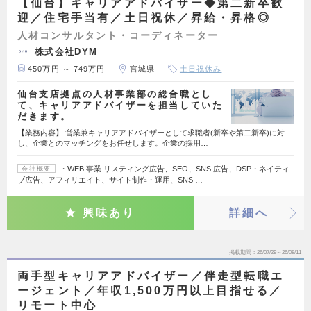
【仙台】キャリアアドバイザー◆第二新卒歓
迎／住宅手当有／土日祝休／昇給・昇格◎
人材コンサルタント・コーディネーター
株式会社DYM
450万円 ～ 749万円
宮城県
土日祝休み
仙台支店拠点の人材事業部の総合職とし
て、キャリアアドバイザーを担当していた
だきます。
【業務内容】 営業兼キャリアアドバイザーとして求職者(新卒や第二新卒)に対
し、企業とのマッチングをお任せします。企業の採用…
・WEB 事業 リスティング広告、SEO、SNS 広告、DSP・ネイティ
会社概要
ブ広告、アフィリエイト、サイト制作・運用、SNS …
興味あり
詳細へ
掲載期間
26/07/29～26/08/11
両手型キャリアアドバイザー／伴走型転職エ
ージェント／年収1,500万円以上目指せる／
リモート中心