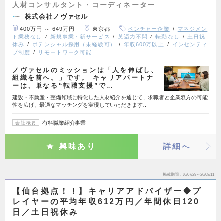
人材コンサルタント・コーディネーター
株式会社ノヴァセル
400万円 ～ 649万円
東京都
ベンチャー企業
マネジメン
ト業務なし
新規事業・新サービス
英語力不問
転勤なし
土日祝
休み
ポテンシャル採用（未経験可）
年収600万以上
インセンティ
ブ制度
リモートワーク可能
ノヴァセルのミッションは「人を伸ばし、
組織を前へ。」です。 キャリアパートナ
ーは、単なる“転職支援”で…
建設・不動産・整備領域に特化した人材紹介を通じて、求職者と企業双方の可能
性を広げ、最適なマッチングを実現していただきます…
有料職業紹介事業
会社概要
興味あり
詳細へ
掲載期間
26/07/29～26/08/11
【仙台拠点！！】キャリアアドバイザー◆プ
レイヤーの平均年収612万円／年間休日120
日／土日祝休み