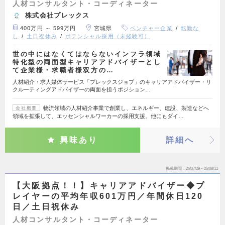
人材コンサルタント・コーディネーター
株式会社プレックス
400万円 ～ 599万円
宮城県
ベンチャー企業
転勤な
し
土日祝休み
ポテンシャル採用（未経験可）
世の中にはなくてはならないインフラ領域
特化型の両面型キャリアアドバイザーとし
て企業様・求職者様双方の…
人材紹介・求人媒体サービス「プレックスジョブ」のキャリアアドバイザー・リ
クルーティングアドバイザーの両面を担うポジション…
物流領域の人材紹介事業で創業し、エネルギー、建設、製造などへ
会社概要
領域を拡張して、エッセンシャルワーカーの採用支援。他にもダイ…
興味あり
詳細へ
掲載期間
26/07/29～26/08/11
【大阪拠点！！】キャリアアドバイザー◆プ
レイヤーの平均年収601万円／年間休日120
日／土日祝休み
人材コンサルタント・コーディネーター