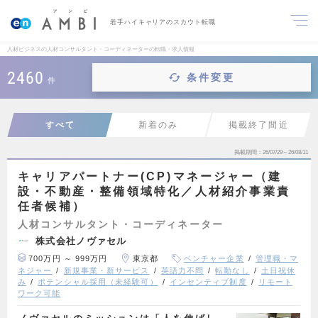
若手ハイキャリアのスカウト転職
人材ビジネスの人材コンサルタント・コーディネーターの転職・求人情報
2460
条件変更
件
すべて
新着のみ
掲載終了間近
掲載期間
26/07/29～26/08/11
キャリアパートナー(CP)マネージャー（建
設・不動産・整備領域特化／人材紹介事業責
任者候補）
人材コンサルタント・コーディネーター
株式会社ノヴァセル
700万円 ～ 999万円
東京都
ベンチャー企業
管理職・マ
ネジャー
新規事業・新サービス
英語力不問
転勤なし
土日祝休
み
ポテンシャル採用（未経験可）
インセンティブ制度
リモート
ワーク可能