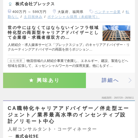
株式会社プレックス
400万円 ～ 599万円
大阪府、福岡県
ベンチャー企業
転
勤なし
土日祝休み
ポテンシャル採用（未経験可）
世の中にはなくてはならないインフラ領域
特化型の両面型キャリアアドバイザーとし
て企業様・求職者様双方の…
人材紹介・求人媒体サービス「プレックスジョブ」のキャリアアドバイザー・リ
クルーティングアドバイザーの両面を担うポジション…
物流領域の人材紹介事業で創業し、エネルギー、建設、製造などへ
会社概要
領域を拡張して、エッセンシャルワーカーの採用支援。他にもダイ…
興味あり
詳細へ
掲載期間
26/07/29～26/08/11
CA職特化キャリアアドバイザー／伴走型エー
ジェント／業界最高水準のインセンティブ設
計／リモート中心
人材コンサルタント・コーディネーター
株式会社9E