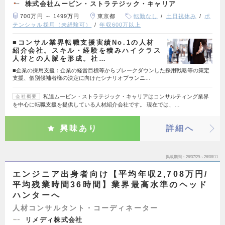
株式会社ムービン・ストラテジック・キャリア
700万円 ～ 1499万円
東京都
転勤なし
土日祝休み
ポ
テンシャル採用（未経験可）
年収600万以上
■コンサル業界転職支援実績No.1の人材
紹介会社。スキル・経験を積みハイクラス
人材との人脈を形成。社…
■企業の採用支援：企業の経営目標等からブレークダウンした採用戦略等の策定
支援、個別候補者様の決定に向けたシナリオプランニ…
私達ムービン・ストラテジック・キャリアはコンサルティング業界
会社概要
を中心に転職支援を提供している人材紹介会社です。 現在では、…
興味あり
詳細へ
掲載期間
26/07/29～26/08/11
エンジニア出身者向け【平均年収2,708万円/
平均残業時間36時間】業界最高水準のヘッド
ハンターへ
人材コンサルタント・コーディネーター
リメディ株式会社