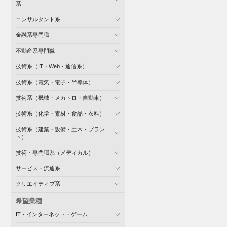
系
コンサルタント系
金融系専門職
不動産系専門職
技術系（IT・Web・通信系）
技術系（電気・電子・半導体）
技術系（機械・メカトロ・自動車）
技術系（化学・素材・食品・衣料）
技術系（建築・設備・土木・プラン
ト）
技術・専門職系（メディカル）
サービス・流通系
クリエイティブ系
希望業種
IT・インターネット・ゲーム