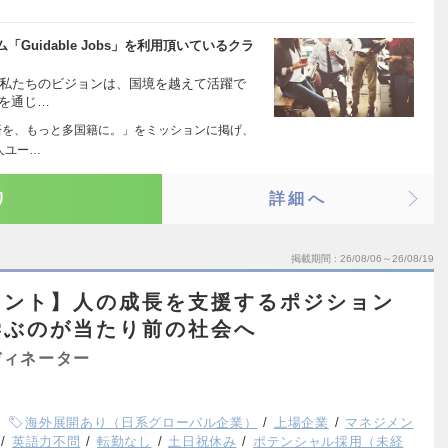
uidable Jobs」を利用頂いているクラ
 私たちのビジョンは、国境を越えて活躍で
業を通じ…
本経済を、もっと多国籍に。」をミッションに掲げ、
人ユー…
り
詳細へ
掲載期間
26/08/06～26/08/19
タント】人の成長を支援するポジション
学ぶのが当たり前の社会へ
ディネーター
海外展開あり（日系グローバル企業）
上場企業
マネジメン
英語力不問
転勤なし
土日祝休み
ポテンシャル採用（未経