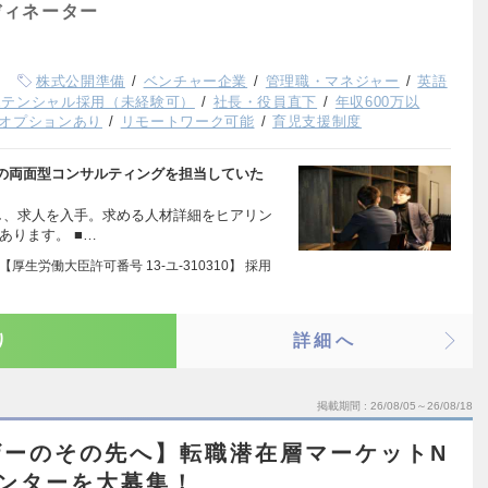
ディネーター
株式公開準備
ベンチャー企業
管理職・マネジャー
英語
ポテンシャル採用（未経験可）
社長・役員直下
年収600万以
オプションあり
リモートワーク可能
育児支援制度
の両面型コンサルティングを担当していた
し、求人を入手。求める人材詳細をヒアリン
あります。 ■…
厚生労働大臣許可番号 13-ユ-310310】 採用
…
り
詳細へ
掲載期間
26/08/05～26/08/18
ザーのその先へ】転職潜在層マーケットN
ハンターを大募集！