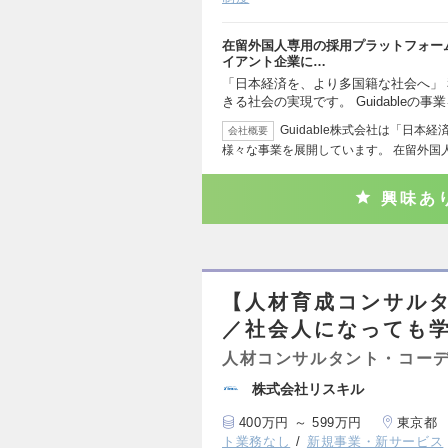
在留外国人専用の採用プラットフォーム「G
イアント企業に…
「日本経済を、より多国籍な社会へ」
きる社会の実現です。 Guidableの事
Guidable株式会社は「日
会社概要
様々な事業を展開しています。 在留外国
興味あ
【人材育成コンサル
／社会人になっても
人材コンサルタント・コー
株式会社リスキル
400万円 ～ 599万円
東京都
ト業務なし
新規事業・新サービス