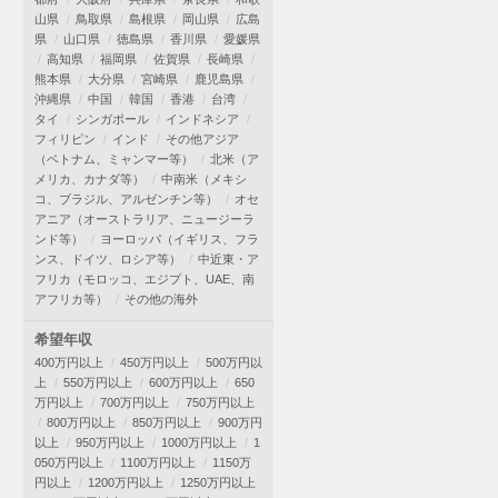
山県
鳥取県
島根県
岡山県
広島
県
山口県
徳島県
香川県
愛媛県
高知県
福岡県
佐賀県
長崎県
熊本県
大分県
宮崎県
鹿児島県
沖縄県
中国
韓国
香港
台湾
タイ
シンガポール
インドネシア
フィリピン
インド
その他アジア
（ベトナム、ミャンマー等）
北米（ア
メリカ、カナダ等）
中南米（メキシ
コ、ブラジル、アルゼンチン等）
オセ
アニア（オーストラリア、ニュージーラ
ンド等）
ヨーロッパ（イギリス、フラ
ンス、ドイツ、ロシア等）
中近東・ア
フリカ（モロッコ、エジプト、UAE、南
アフリカ等）
その他の海外
希望年収
400万円以上
450万円以上
500万円以
上
550万円以上
600万円以上
650
万円以上
700万円以上
750万円以上
800万円以上
850万円以上
900万円
以上
950万円以上
1000万円以上
1
050万円以上
1100万円以上
1150万
円以上
1200万円以上
1250万円以上