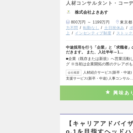
人材コンサルタント・コー
株式会社よきあす
800万円 ～ 1199万円
東京都
力不問
転勤なし
土日祝休み
上
インセンティブ制度
ストック
中途採用を行う「企業」と「求職者」
だきます。 また、入社半年～1…
■企業（既存または新規）へ営業活動
グ ※当初は企業開拓の際のテレアポも
人材紹介サービス(新卒・中途) 【
会社概要
支援サービス(新卒・中途) 人事コンサル
興味あ
【キャリアアドバイ
o.1を目指すヘッド