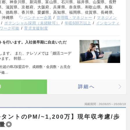
京都、神奈川県、新潟県、富山県、石川県、福井県、山梨県、長野
県、滋賀県、京都府、大阪府、兵庫県、奈良県、和歌山県、鳥取
県、徳島県、香川県、愛媛県、高知県、福岡県、佐賀県、長崎県、
、沖縄県
ベンチャー企業
管理職・マネジャー
マネジメン
ポテンシャル採用（未経験可）
年収600万以上
インセンティ
ワーク可能
育児支援制度
トを行います。入社後早期に自走いただ
します。 また、ナレソメでは「婚活コーデ
います。 幹部…
0社超のIBJ加盟店中、成婚数・会員数・お見合
予備…
り
詳細へ
掲載期間
26/08/05～26/08/18
ントのPM/~1,200万】現年収考慮/歩
裁量◎