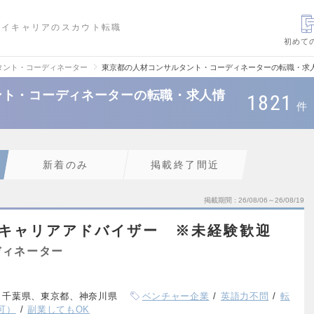
ハイキャリアのスカウト転職
初めて
タント・コーディネーター
東京都の人材コンサルタント・コーディネーターの転職・求
ント・コーディネーターの転職・求人情
1821
件
新着のみ
掲載終了間近
掲載期間
26/08/06～26/08/19
】キャリアアドバイザー ※未経験歓迎
ディネーター
、千葉県、東京都、神奈川県
ベンチャー企業
英語力不問
転
可）
副業してもOK