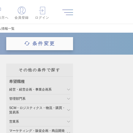
の方へ
会員登録
ログイン
人情報一覧
条件変更
その他の条件で探す
希望職種
経営・経営企画・事業企画系
管理部門系
SCM・ロジスティクス・物流・購買・
貿易系
営業系
マーケティング・販促企画・商品開発