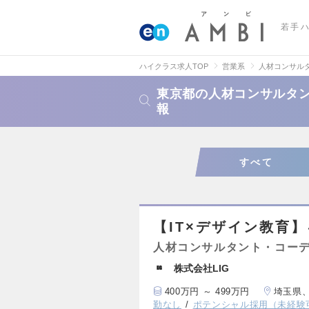
若手
ハイクラス求人TOP
営業系
人材コンサル
東京都の人材コンサルタ
報
すべて
【IT×デザイン教育
人材コンサルタント・コー
株式会社LIG
400万円 ～ 499万円
埼玉県
勤なし
ポテンシャル採用（未経験