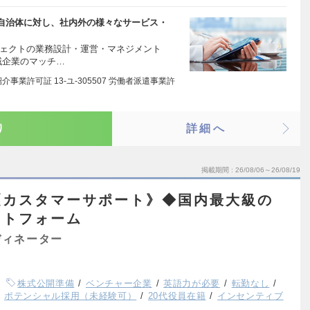
自治体に対し、社内外の様々なサービス・
ジェクトの業務設計・運営・マネジメント
域企業のマッチ…
事業許可証 13-ユ-305507 労働者派遣事業許
り
詳細へ
掲載期間
26/08/06～26/08/19
《カスタマーサポート》◆国内最大級の
ットフォーム
ディネーター
株式公開準備
ベンチャー企業
英語力が必要
転勤なし
ポテンシャル採用（未経験可）
20代役員在籍
インセンティブ