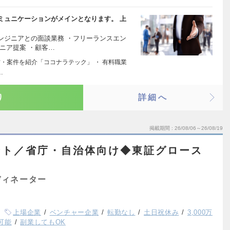
ミュニケーションがメインとなります。 上
ンジニアとの面談業務 ・フリーランスエン
ニア提案 ・顧客…
材・案件を紹介「ココナラテック」 ・ 有料職業
…
り
詳細へ
掲載期間
26/08/06～26/08/19
ント／省庁・自治体向け◆東証グロース
ディネーター
上場企業
ベンチャー企業
転勤なし
土日祝休み
3,000万
可能
副業してもOK