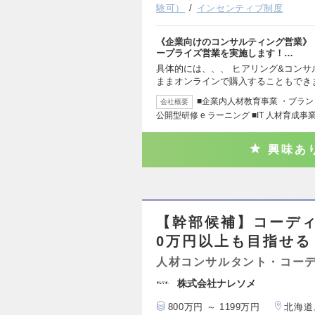
験可）
インセンティブ制度
《企業向けのコンサルティング営業》
ープライズ営業を実施します！…
具体的には、、、 ヒアリング&コンサ
ままオンラインで購入することもでき
■企業内人材教育事業 ・ブラ
会社概要
公開型研修 e ラーニング ■IT 人材育成事
興味あ
【幹部候補】コーディ
0万円以上も目指せる
人材コンサルタント・コー
株式会社ナレソメ
800万円 ～ 1199万円
北海道