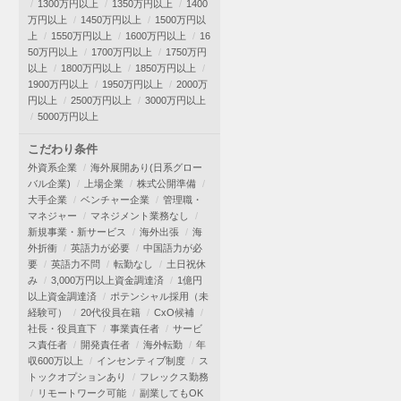
1300万円以上
1350万円以上
1400
万円以上
1450万円以上
1500万円以
上
1550万円以上
1600万円以上
16
50万円以上
1700万円以上
1750万円
以上
1800万円以上
1850万円以上
1900万円以上
1950万円以上
2000万
円以上
2500万円以上
3000万円以上
5000万円以上
こだわり条件
外資系企業
海外展開あり(日系グロー
バル企業)
上場企業
株式公開準備
大手企業
ベンチャー企業
管理職・
マネジャー
マネジメント業務なし
新規事業・新サービス
海外出張
海
外折衝
英語力が必要
中国語力が必
要
英語力不問
転勤なし
土日祝休
み
3,000万円以上資金調達済
1億円
以上資金調達済
ポテンシャル採用（未
経験可）
20代役員在籍
CxO候補
社長・役員直下
事業責任者
サービ
ス責任者
開発責任者
海外転勤
年
収600万以上
インセンティブ制度
ス
トックオプションあり
フレックス勤務
リモートワーク可能
副業してもOK