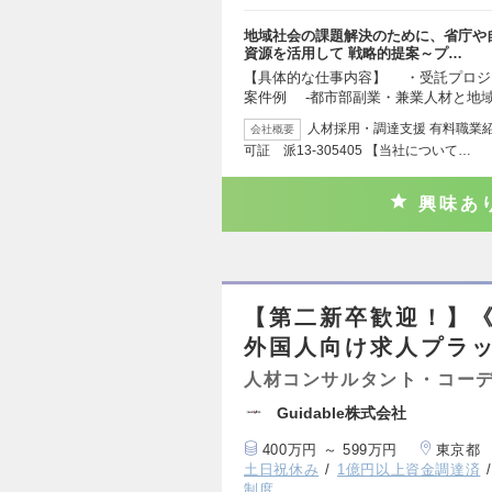
地域社会の課題解決のために、省庁や
資源を活用して 戦略的提案～プ…
【具体的な仕事内容】 ・受託プロ
案件例 ‐都市部副業・兼業人材と地
人材採用・調達支援 有料職業紹介
会社概要
可証 派13-305405 【当社について…
興味あ
【第二新卒歓迎！】
外国人向け求人プラ
人材コンサルタント・コー
Guidable株式会社
400万円 ～ 599万円
東京都
土日祝休み
1億円以上資金調達済
制度