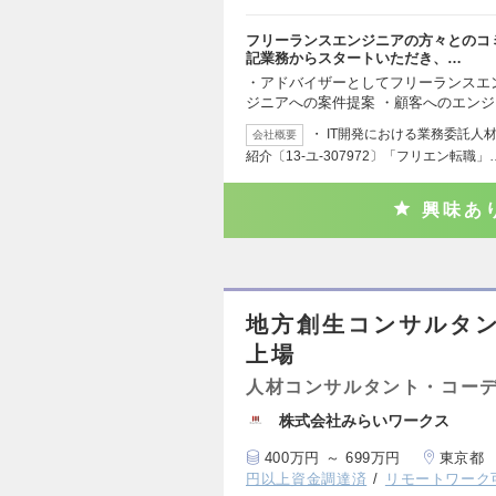
フリーランスエンジニアの方々とのコ
記業務からスタートいただき、…
・アドバイザーとしてフリーランスエ
ジニアへの案件提案 ・顧客へのエンジ
・ IT開発における業務委託人
会社概要
紹介〔13-ユ-307972〕「フリエン転職」
興味あ
地方創生コンサルタ
上場
人材コンサルタント・コー
株式会社みらいワークス
400万円 ～ 699万円
東京都
円以上資金調達済
リモートワーク