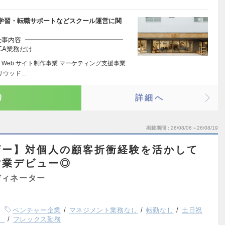
学習・転職サポートなどスクール運営に関
事内容 ━━━━━━━━━━━━━━━
CA業務だけ…
Web サイト制作事業 マーケティング支援事業
リウッド…
り
詳細へ
掲載期間
26/08/06～26/08/19
ザー】対個人の顧客折衝経験を活かして
営業デビュー◎
ディネーター
ベンチャー企業
マネジメント業務なし
転勤なし
土日祝
）
フレックス勤務