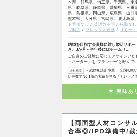
木県、群馬県、埼玉県、千葉県、東
県、岐阜県、静岡県、愛知県、三重
県、島根県、岡山県、広島県、山口
熊本県、大分県、宮崎県、鹿児島県
ト業務なし
英語力不問
転勤なし
ブ制度
フレックス勤務
リモート
結婚を目指す会員様に対し婚活サポー
き、3か月～半年後にはチームリ…
ご自身のご経験に応じてアサインいた
ィネーター」を"プランナー”と呼んで
・結婚相談所事業 全国4,00
会社概要
い件数でNo.1※の実績を誇る「ナレソメ
興味あ
【両面型人材コンサルタ
合率◎/IPO準備中/