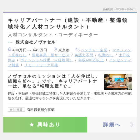
掲載期間
26/07/29～26/08/11
キャリアパートナー（建設・不動産・整備領
域特化／人材コンサルタント）
人材コンサルタント・コーディネーター
株式会社ノヴァセル
400万円 ～ 649万円
東京都
ベンチャー企業
マネジメン
ト業務なし
新規事業・新サービス
英語力不問
転勤なし
土日祝
休み
ポテンシャル採用（未経験可）
年収600万以上
インセンティ
ブ制度
リモートワーク可能
ノヴァセルのミッションは「人を伸ばし、
組織を前へ。」です。 キャリアパートナ
ーは、単なる“転職支援”で…
建設・不動産・整備領域に特化した人材紹介を通じて、求職者と企業双方の可能
性を広げ、最適なマッチングを実現していただきます…
有料職業紹介事業
会社概要
興味あり
詳細へ