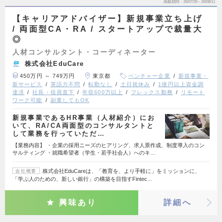
掲載期間
26/07/29～26/08/11
【キャリアアドバイザー】新規事業立ち上げ
/ 両面型CA・RA / スタートアップで裁量大
◎
人材コンサルタント・コーディネーター
株式会社EduCare
450万円 ～ 749万円
東京都
ベンチャー企業
新規事業・
新サービス
英語力不問
転勤なし
土日祝休み
1億円以上資金調
達済
社長・役員直下
年収600万以上
フレックス勤務
リモート
ワーク可能
副業してもOK
新規事業であるHR事業（人材紹介）にお
いて、RA/CA両面型のコンサルタントと
して業務を行っていただ…
【業務内容】 ・企業の採用ニーズのヒアリング、求人票作成、制度導入のコン
サルティング ・就職希望者（学生・若手社会人）へのキ…
株式会社EduCareは、「教育を、より手軽に」をミッションに、
会社概要
「学ぶ人のための、新しい銀行」の構築を目指すFintec…
興味あり
詳細へ