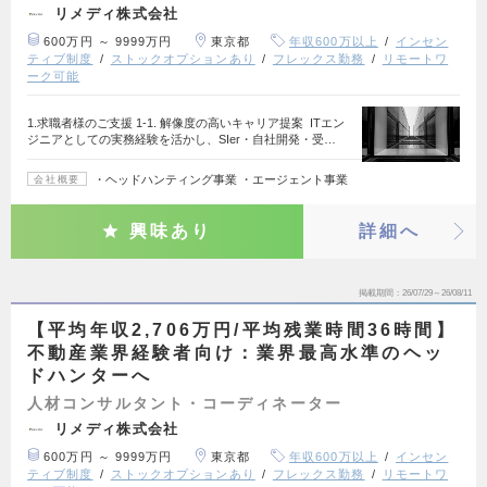
リメディ株式会社
600万円 ～ 9999万円
東京都
年収600万以上
インセン
ティブ制度
ストックオプションあり
フレックス勤務
リモートワ
ーク可能
1.求職者様のご支援 1-1. 解像度の高いキャリア提案 ITエン
ジニアとしての実務経験を活かし、SIer・自社開発・受…
・ヘッドハンティング事業 ・エージェント事業
会社概要
興味あり
詳細へ
掲載期間
26/07/29～26/08/11
【平均年収2,706万円/平均残業時間36時間】
不動産業界経験者向け：業界最高水準のヘッ
ドハンターへ
人材コンサルタント・コーディネーター
リメディ株式会社
600万円 ～ 9999万円
東京都
年収600万以上
インセン
ティブ制度
ストックオプションあり
フレックス勤務
リモートワ