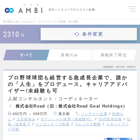
若手ハイキャリアのスカウト転職
東京都の人材コンサルタント・コーディネーターの転職・求人情報
2310
条件変更
件
すべて
新着のみ
掲載終了間近
掲載期間
26/07/30～26/08/12
プロ野球球団も経営する急成長企業で、誰か
の「人生」をプロデュース。キャリアアドバ
イザー/未経験も可
人材コンサルタント・コーディネーター
株式会社Road（旧：株式会社Road Goal Holdings）
400万円 ～ 699万円
東京都
ベンチャー企業
転勤な
し
土日祝休み
ポテンシャル採用（未経験可）
20代役員在籍
社
長・役員直下
インセンティブ制度
フレックス勤務
リモートワー
ク可能