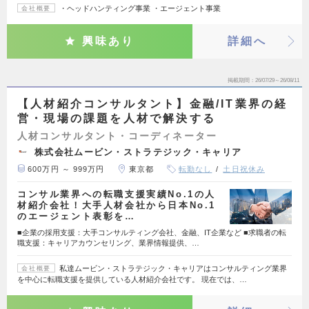
・ヘッドハンティング事業 ・エージェント事業
会社概要
興味あり
詳細へ
掲載期間
26/07/29～26/08/11
【人材紹介コンサルタント】金融/IT業界の経
営・現場の課題を人材で解決する
人材コンサルタント・コーディネーター
株式会社ムービン・ストラテジック・キャリア
600万円 ～ 999万円
東京都
転勤なし
土日祝休み
コンサル業界への転職支援実績No.1の人
材紹介会社！大手人材会社から日本No.1
のエージェント表彰を…
■企業の採用支援：大手コンサルティング会社、金融、IT企業など ■求職者の転
職支援：キャリアカウンセリング、業界情報提供、…
私達ムービン・ストラテジック・キャリアはコンサルティング業界
会社概要
を中心に転職支援を提供している人材紹介会社です。 現在では、…