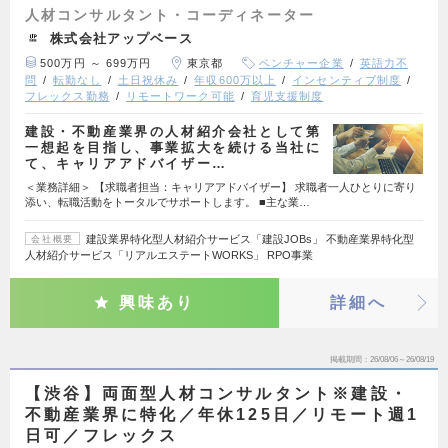
人材コンサルタント・コーディネーター
株式会社アップベース
500万円 ～ 699万円
東京都
ベンチャー企業
英語力不
問
転勤なし
土日祝休み
年収600万以上
インセンティブ制度
フレックス勤務
リモートワーク可能
育児支援制度
建設・不動産業界の人材紹介会社として第
一想起を目指し、事業拡大を続ける当社に
て、キャリアアドバイザー…
＜業務詳細＞ 【求職者担当：キャリアアドバイザー】 求職者一人ひとりに寄り
添い、転職活動をトータルでサポートします。 ■主な業…
建設業界特化型人材紹介サービス「建設JOBs」 不動産業界特化型
会社概要
人材紹介サービス「リアルエステートWORKS」 RPO事業
興味あり
詳細へ
掲載期間
26/08/06～26/08/19
【渋谷】両面型人材コンサルタント※建設・
不動産業界に特化／年休125日／リモート週1
日可／フレックス