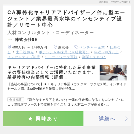
掲載期間
26/07/29～26/08/11
CA職特化キャリアアドバイザー／伴走型エー
ジェント／業界最高水準のインセンティブ設
計／リモート中心
人材コンサルタント・コーディネーター
株式会社9E
400万円 ～ 1499万円
東京都
ベンチャー企業
転勤な
し
土日祝休み
ポテンシャル採用（未経験可）
年収600万以上
インセンティブ制度
リモートワーク可能
副業してもOK
キャリアアドバイザーに特化した紹介事業
￥の専任担当としてご活躍いただきます。
業界特有の内部情報（評価…
【当社の事業について】 ■9Eキャリア事業（カスタマーサクセス職、インサイド
セールス職、SaaS/AI業界営業職に特化特化…
『新たなキャリアを見いだす一番の伴走者になる』をコンセプトに
会社概要
１：求職者ファーストで支援を行うこと ２：人材ニーズが高まる×…
興味あり
詳細へ