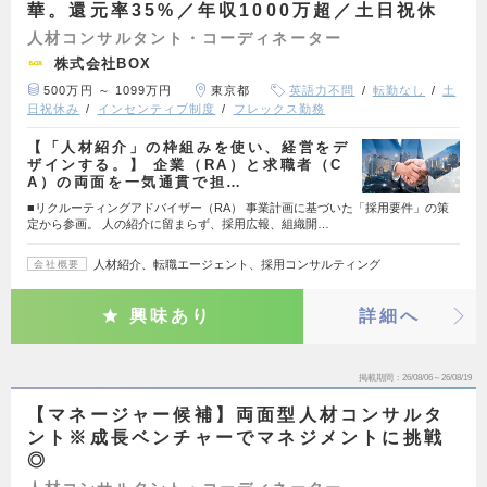
華。還元率35%／年収1000万超／土日祝休
人材コンサルタント・コーディネーター
株式会社BOX
500万円 ～ 1099万円
東京都
英語力不問
転勤なし
土
日祝休み
インセンティブ制度
フレックス勤務
【「人材紹介」の枠組みを使い、経営をデ
ザインする。】 企業（RA）と求職者（C
A）の両面を一気通貫で担…
■リクルーティングアドバイザー（RA） 事業計画に基づいた「採用要件」の策
定から参画。 人の紹介に留まらず、採用広報、組織開…
人材紹介、転職エージェント、採用コンサルティング
会社概要
興味あり
詳細へ
掲載期間
26/08/06～26/08/19
【マネージャー候補】両面型人材コンサルタ
ント※成長ベンチャーでマネジメントに挑戦
◎