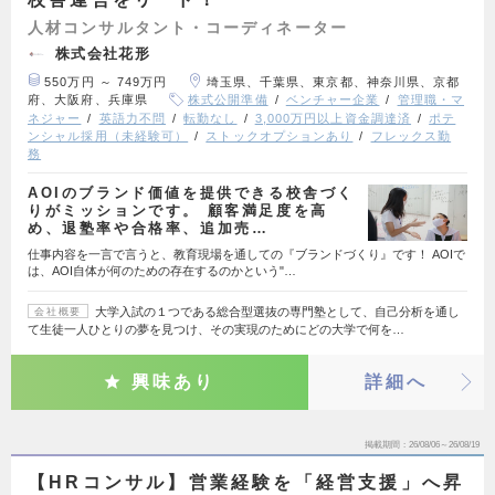
人材コンサルタント・コーディネーター
株式会社花形
550万円 ～ 749万円
埼玉県、千葉県、東京都、神奈川県、京都
府、大阪府、兵庫県
株式公開準備
ベンチャー企業
管理職・マ
ネジャー
英語力不問
転勤なし
3,000万円以上資金調達済
ポテ
ンシャル採用（未経験可）
ストックオプションあり
フレックス勤
務
AOIのブランド価値を提供できる校舎づく
りがミッションです。 顧客満足度を高
め、退塾率や合格率、追加売…
仕事内容を一言で言うと、教育現場を通しての『ブランドづくり』です！ AOIで
は、AOI自体が何のための存在するのかという"…
大学入試の１つである総合型選抜の専門塾として、自己分析を通し
会社概要
て生徒一人ひとりの夢を見つけ、その実現のためにどの大学で何を…
興味あり
詳細へ
掲載期間
26/08/06～26/08/19
【HRコンサル】営業経験を「経営支援」へ昇