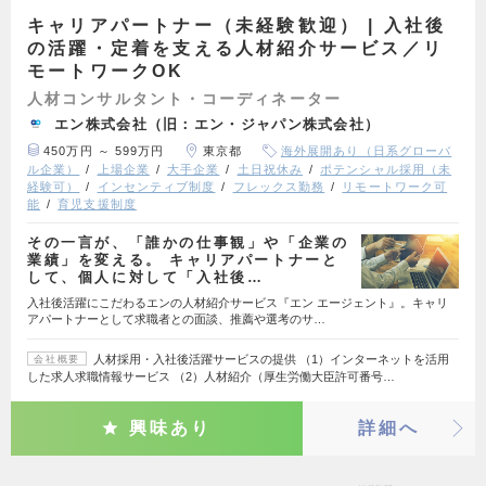
キャリアパートナー（未経験歓迎） | 入社後
の活躍・定着を支える人材紹介サービス／リ
モートワークOK
人材コンサルタント・コーディネーター
エン株式会社（旧：エン・ジャパン株式会社）
450万円 ～ 599万円
東京都
海外展開あり（日系グローバ
ル企業）
上場企業
大手企業
土日祝休み
ポテンシャル採用（未
経験可）
インセンティブ制度
フレックス勤務
リモートワーク可
能
育児支援制度
その一言が、「誰かの仕事観」や「企業の
業績」を変える。 キャリアパートナーと
して、個人に対して「入社後…
入社後活躍にこだわるエンの人材紹介サービス『エン エージェント』。キャリ
アパートナーとして求職者との面談、推薦や選考のサ…
人材採用・入社後活躍サービスの提供 （1）インターネットを活用
会社概要
した求人求職情報サービス （2）人材紹介（厚生労働大臣許可番号…
興味あり
詳細へ