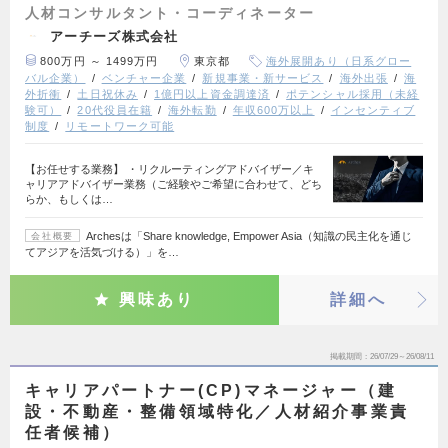
人材コンサルタント・コーディネーター
アーチーズ株式会社
800万円 ～ 1499万円
東京都
海外展開あり（日系グロー
バル企業）
ベンチャー企業
新規事業・新サービス
海外出張
海
外折衝
土日祝休み
1億円以上資金調達済
ポテンシャル採用（未経
験可）
20代役員在籍
海外転勤
年収600万以上
インセンティブ
制度
リモートワーク可能
【お任せする業務】 ・リクルーティングアドバイザー／キ
ャリアアドバイザー業務（ご経験やご希望に合わせて、どち
らか、もしくは…
Archesは「Share knowledge, Empower Asia（知識の民主化を通じ
会社概要
てアジアを活気づける）」を…
興味あり
詳細へ
掲載期間
26/07/29～26/08/11
キャリアパートナー(CP)マネージャー（建
設・不動産・整備領域特化／人材紹介事業責
任者候補）