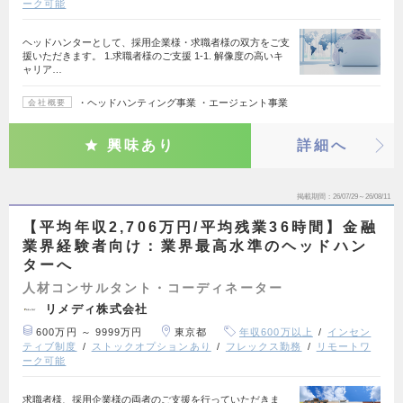
ーク可能
ヘッドハンターとして、採用企業様・求職者様の双方をご支
援いただきます。 1.求職者様のご支援 1-1. 解像度の高いキ
ャリア…
・ヘッドハンティング事業 ・エージェント事業
会社概要
興味あり
詳細へ
掲載期間
26/07/29～26/08/11
【平均年収2,706万円/平均残業36時間】金融
業界経験者向け：業界最高水準のヘッドハン
ターへ
人材コンサルタント・コーディネーター
リメディ株式会社
600万円 ～ 9999万円
東京都
年収600万以上
インセン
ティブ制度
ストックオプションあり
フレックス勤務
リモートワ
ーク可能
求職者様、採用企業様の両者のご支援を行っていただきま