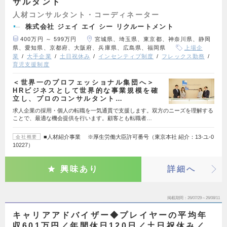
サルタント
人材コンサルタント・コーディネーター
株式会社 ジェイ エイ シー リクルートメント
400万円 ～ 599万円
宮城県、埼玉県、東京都、神奈川県、静岡
県、愛知県、京都府、大阪府、兵庫県、広島県、福岡県
上場企
業
大手企業
土日祝休み
インセンティブ制度
フレックス勤務
育児支援制度
＜世界一のプロフェッショナル集団へ＞
HRビジネスとして世界的な事業規模を確
立し、プロのコンサルタント…
求人企業の採用・個人の転職を一気通貫で支援します。双方のニーズを理解する
ことで、最適な機会提供を行います。顧客とも転職者…
■人材紹介事業 ※厚生労働大臣許可番号（東京本社 紹介：13-ユ-0
会社概要
10227）
興味あり
詳細へ
掲載期間
26/07/29～26/08/11
キャリアアドバイザー◆プレイヤーの平均年
収601万円／年間休日120日／土日祝休み／