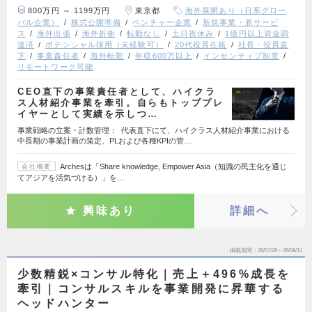
800万円 ～ 1199万円
東京都
海外展開あり（日系グロー
バル企業）
株式公開準備
ベンチャー企業
新規事業・新サービ
ス
海外出張
海外折衝
転勤なし
土日祝休み
1億円以上資金調
達済
ポテンシャル採用（未経験可）
20代役員在籍
社長・役員直
下
事業責任者
海外転勤
年収600万以上
インセンティブ制度
リモートワーク可能
CEO直下の事業責任者として、ハイクラ
ス人材紹介事業を牽引。自らもトッププレ
イヤーとして実績を示しつ…
事業戦略の立案・計数管理： 代表直下にて、ハイクラス人材紹介事業における
中長期の事業計画の策定、PLおよび各種KPIの管…
Archesは「Share knowledge, Empower Asia（知識の民主化を通じ
会社概要
てアジアを活気づける）」を…
興味あり
詳細へ
掲載期間
26/07/29～26/08/11
少数精鋭×コンサル特化｜売上＋496%成長を
牽引｜コンサルスキルを事業開発に昇華する
ヘッドハンター