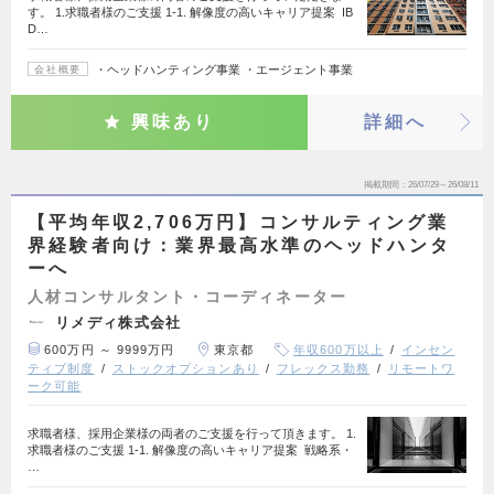
す。 1.求職者様のご支援 1-1. 解像度の高いキャリア提案 IB
D…
・ヘッドハンティング事業 ・エージェント事業
会社概要
興味あり
詳細へ
掲載期間
26/07/29～26/08/11
【平均年収2,706万円】コンサルティング業
界経験者向け：業界最高水準のヘッドハンタ
ーへ
人材コンサルタント・コーディネーター
リメディ株式会社
600万円 ～ 9999万円
東京都
年収600万以上
インセン
ティブ制度
ストックオプションあり
フレックス勤務
リモートワ
ーク可能
求職者様、採用企業様の両者のご支援を行って頂きます。 1.
求職者様のご支援 1-1. 解像度の高いキャリア提案 戦略系・
…