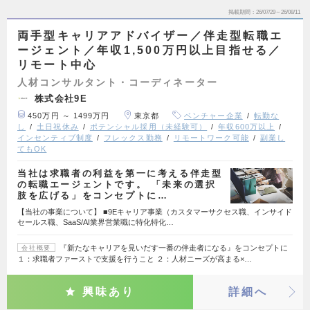
掲載期間
26/07/29～26/08/11
両手型キャリアアドバイザー／伴走型転職エ
ージェント／年収1,500万円以上目指せる／
リモート中心
人材コンサルタント・コーディネーター
株式会社9E
450万円 ～ 1499万円
東京都
ベンチャー企業
転勤な
し
土日祝休み
ポテンシャル採用（未経験可）
年収600万以上
インセンティブ制度
フレックス勤務
リモートワーク可能
副業し
てもOK
当社は求職者の利益を第一に考える伴走型
の転職エージェントです。 「未来の選択
肢を広げる」をコンセプトに…
【当社の事業について】 ■9Eキャリア事業（カスタマーサクセス職、インサイド
セールス職、SaaS/AI業界営業職に特化特化…
『新たなキャリアを見いだす一番の伴走者になる』をコンセプトに
会社概要
１：求職者ファーストで支援を行うこと ２：人材ニーズが高まる×…
興味あり
詳細へ