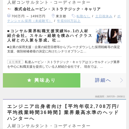
人材コンサルタント・コーディネーター
株式会社ムービン・ストラテジック・キャリア
700万円 ～ 1499万円
東京都
転勤なし
土日祝休み
ポ
テンシャル採用（未経験可）
年収600万以上
■コンサル業界転職支援実績No.1の人材
紹介会社。スキル・経験を積みハイクラス
人材との人脈を形成。社…
■企業の採用支援：企業の経営目標等からブレークダウンした採用戦略等の策定
支援、個別候補者様の決定に向けたシナリオプランニ…
私達ムービン・ストラテジック・キャリアはコンサルティング業界
会社概要
を中心に転職支援を提供している人材紹介会社です。 現在では、…
興味あり
詳細へ
掲載期間
26/07/29～26/08/11
エンジニア出身者向け【平均年収2,708万円/
平均残業時間36時間】業界最高水準のヘッド
ハンターへ
人材コンサルタント・コーディネーター