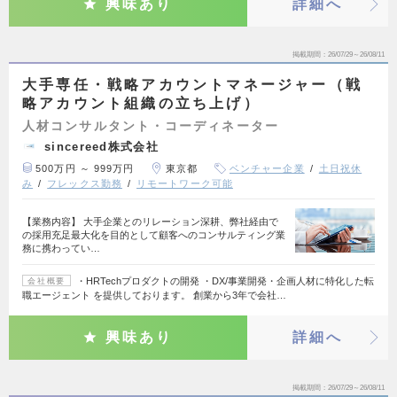
興味あり
詳細へ
掲載期間
26/07/29～26/08/11
大手専任・戦略アカウントマネージャー（戦
略アカウント組織の立ち上げ）
人材コンサルタント・コーディネーター
sincereed株式会社
500万円 ～ 999万円
東京都
ベンチャー企業
土日祝休
み
フレックス勤務
リモートワーク可能
【業務内容】 大手企業とのリレーション深耕、弊社経由で
の採用充足最大化を目的として顧客へのコンサルティング業
務に携わってい…
・HRTechプロダクトの開発 ・DX/事業開発・企画人材に特化した転
会社概要
職エージェント を提供しております。 創業から3年で会社…
興味あり
詳細へ
掲載期間
26/07/29～26/08/11