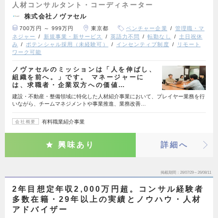
人材コンサルタント・コーディネーター
株式会社ノヴァセル
700万円 ～ 999万円
東京都
ベンチャー企業
管理職・マ
ネジャー
新規事業・新サービス
英語力不問
転勤なし
土日祝休
み
ポテンシャル採用（未経験可）
インセンティブ制度
リモート
ワーク可能
ノヴァセルのミッションは「人を伸ばし、
組織を前へ。」です。 マネージャーに
は、求職者・企業双方への価値…
建設・不動産・整備領域に特化した人材紹介事業において、プレイヤー業務を行
いながら、チームマネジメントや事業推進、業務改善…
有料職業紹介事業
会社概要
興味あり
詳細へ
掲載期間
26/07/29～26/08/11
2年目想定年収2,000万円超。コンサル経験者
多数在籍・29年以上の実績とノウハウ・人材
アドバイザー