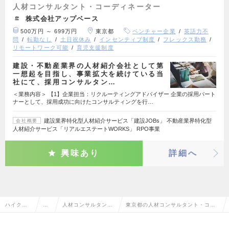
人材コンサルタント・コーディネーター
株式会社アップベース
500万円 ～ 699万円
東京都
ベンチャー企業
英語力不
問
転勤なし
土日祝休み
インセンティブ制度
フレックス勤務
リモートワーク可能
育児支援制度
建設・不動産業界の人材紹介会社として第
一想起を目指し、事業拡大を続けている当
社にて、採用コンサルタン…
＜業務内容＞ 【1】企業担当：リクルーティングアドバイザー 企業の採用パート
ナーとして、採用成功に向けたコンサルティングを行…
建設業界特化型人材紹介サービス「建設JOBs」 不動産業界特化型
会社概要
人材紹介サービス「リアルエステートWORKS」 RPO事業
興味あり
詳細へ
ハイクラ
営
人材コンサルタン
東京都の人材コンサルタント・コー
ス求人TO
業
ト・コーディネータ
ディネーターの転職・求人情報一覧