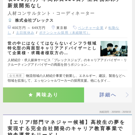
新規開拓なし
人材コンサルタント・コーディネーター
株式会社プレックス
400万円 ～ 649万円
東京都
ベンチャー企業
転勤な
し
土日祝休み
ポテンシャル採用（未経験可）
世の中にはなくてはならないインフラ領域
特化型の両面型キャリアアドバイザーとし
て企業様・求職者様双方の…
人材紹介・求人媒体サービス「プレックスジョブ」のキャリアアドバイザー・リ
クルーティングアドバイザーの両面を担うポジション…
物流領域の人材紹介事業で創業し、エネルギー、建設、製造などへ
会社概要
領域を拡張して、エッセンシャルワーカーの採用支援。他にもダイ…
興味あり
詳細へ
掲載期間
26/08/06～26/08/19
【エリア/部門マネジャー候補】高校生の夢を
実現する完全自社開発のキャリア教育事業で
校舎運営をリード！