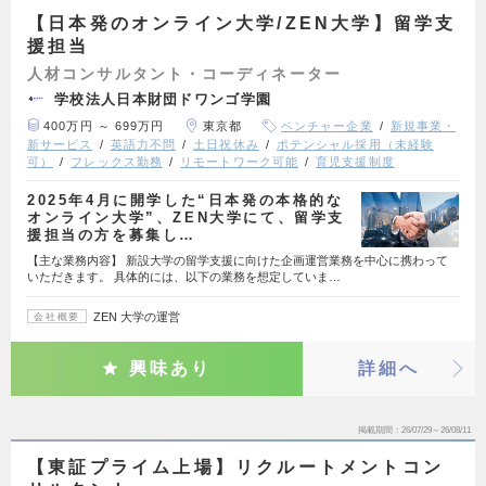
【日本発のオンライン大学/ZEN大学】留学支
援担当
人材コンサルタント・コーディネーター
学校法人日本財団ドワンゴ学園
400万円 ～ 699万円
東京都
ベンチャー企業
新規事業・
新サービス
英語力不問
土日祝休み
ポテンシャル採用（未経験
可）
フレックス勤務
リモートワーク可能
育児支援制度
2025年4月に開学した“日本発の本格的な
オンライン大学”、ZEN大学にて、留学支
援担当の方を募集し…
【主な業務内容】 新設大学の留学支援に向けた企画運営業務を中心に携わって
いただきます。 具体的には、以下の業務を想定していま…
ZEN 大学の運営
会社概要
興味あり
詳細へ
掲載期間
26/07/29～26/08/11
【東証プライム上場】リクルートメントコン