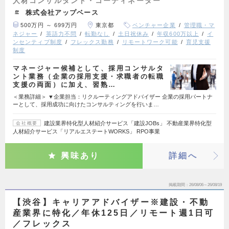
人材コンサルタント・コーディネーター
株式会社アップベース
500万円 ～ 699万円
東京都
ベンチャー企業
管理職・マ
ネジャー
英語力不問
転勤なし
土日祝休み
年収600万以上
イ
ンセンティブ制度
フレックス勤務
リモートワーク可能
育児支援
制度
マネージャー候補として、採用コンサルタ
ント業務（企業の採用支援・求職者の転職
支援の両面）に加え、習熟…
＜業務詳細＞ ▼企業担当：リクルーティングアドバイザー 企業の採用パートナ
ーとして、採用成功に向けたコンサルティングを行いま…
建設業界特化型人材紹介サービス「建設JOBs」 不動産業界特化型
会社概要
人材紹介サービス「リアルエステートWORKS」 RPO事業
興味あり
詳細へ
掲載期間
26/08/06～26/08/19
【渋谷】キャリアアドバイザー※建設・不動
産業界に特化／年休125日／リモート週1日可
／フレックス