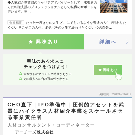
◆人材紹介事業部のキャリアアドバイザーとして、求職者の
方に転職支援のプロフェッショナルとして転職のサポートを
行います。主…
たった一度きりの人生 どこにでもいるような普通の人生で終わりた
会社概要
くない そこそこの人生、ボチボチの人生で終わりたくない 今の自分…
興味あり
詳細へ
興味のある求人に
チェックをつけよう!
興味あり
スカウトのマッチング精度があがる!
その求人への合格可能性がわかる!
掲載期間
26/07/29～26/08/11
CEO直下｜IPO準備中｜圧倒的アセットを武
器にハイクラス人材紹介事業をスケールさせ
る事業責任者
人材コンサルタント・コーディネーター
アーチーズ株式会社