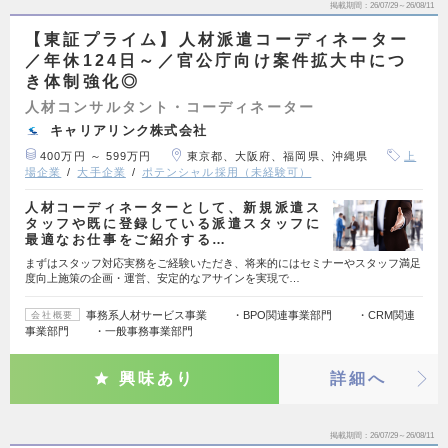
掲載期間
26/07/29～26/08/11
【東証プライム】人材派遣コーディネーター
／年休124日～／官公庁向け案件拡大中につ
き体制強化◎
人材コンサルタント・コーディネーター
キャリアリンク株式会社
400万円 ～ 599万円
東京都、大阪府、福岡県、沖縄県
上
場企業
大手企業
ポテンシャル採用（未経験可）
人材コーディネーターとして、新規派遣ス
タッフや既に登録している派遣スタッフに
最適なお仕事をご紹介する…
まずはスタッフ対応実務をご経験いただき、将来的にはセミナーやスタッフ満足
度向上施策の企画・運営、安定的なアサインを実現で…
事務系人材サービス事業 ・BPO関連事業部門 ・CRM関連
会社概要
事業部門 ・一般事務事業部門
興味あり
詳細へ
掲載期間
26/07/29～26/08/11