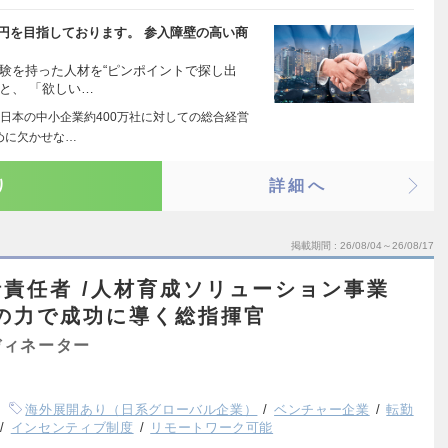
10兆円を目指しております。 参入障壁の高い商
験を持った人材を“ピンポイントで探し出
と、 「欲しい…
日本の中小企業約400万社に対しての総合経営
めに欠かせな…
り
詳細へ
掲載期間
26/08/04～26/08/17
責任者 /人材育成ソリューション事業
の力で成功に導く総指揮官
ディネーター
海外展開あり（日系グローバル企業）
ベンチャー企業
転勤
インセンティブ制度
リモートワーク可能