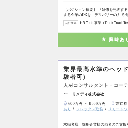
【ポジション概要】 『研修を完遂す
する企業のDXを、デリバリーの力で
HR Tech 事業（Track:Track T
会社概要
興味あ
業界最高水準のヘッ
験者可)
人材コンサルタント・コー
リメディ株式会社
600万円 ～ 9999万円
東京都
あり
フレックス勤務
リモートワ
求職者様、採用企業様の両者のご支援