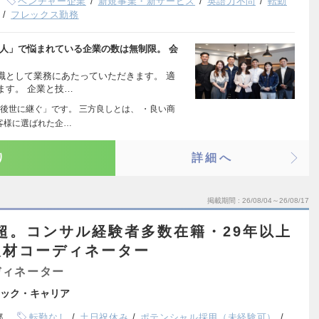
ベンチャー企業
新規事業・新サービス
英語力不問
転勤
フレックス勤務
人」で悩まれている企業の数は無制限。 会
職として業務にあたっていただきます。 適
ます。 企業と技…
後世に継ぐ」です。 三方良しとは、 ・良い商
客様に選ばれた企…
り
詳細へ
掲載期間
26/08/04～26/08/17
円超。コンサル経験者多数在籍・29年以上
人材コーディネーター
ディネーター
ック・キャリア
都
転勤なし
土日祝休み
ポテンシャル採用（未経験可）