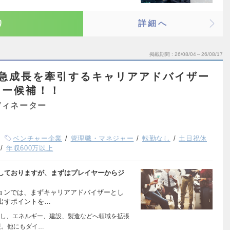
り
詳細へ
掲載期間
26/08/04～26/08/17
】急成長を牽引するキャリアアドバイザー
ャー候補！！
ディネーター
ベンチャー企業
管理職・マネジャー
転勤なし
土日祝休
年収600万以上
しておりますが、まずはプレイヤーからジ
ションでは、まずキャリアアドバイザーとし
出すポイントを…
し、エネルギー、建設、製造などへ領域を拡張
援。他にもダイ…