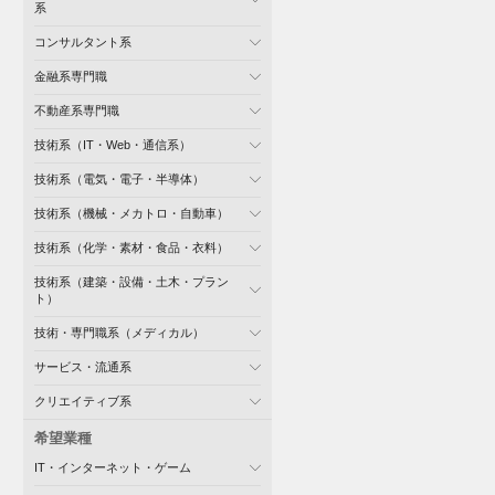
系
コンサルタント系
金融系専門職
不動産系専門職
技術系（IT・Web・通信系）
技術系（電気・電子・半導体）
技術系（機械・メカトロ・自動車）
技術系（化学・素材・食品・衣料）
技術系（建築・設備・土木・プラン
ト）
技術・専門職系（メディカル）
サービス・流通系
クリエイティブ系
希望業種
IT・インターネット・ゲーム