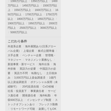
1300万円以上
1350万円以上
1400
万円以上
1450万円以上
1500万円以
上
1550万円以上
1600万円以上
16
50万円以上
1700万円以上
1750万円
以上
1800万円以上
1850万円以上
1900万円以上
1950万円以上
2000万
円以上
2500万円以上
3000万円以上
5000万円以上
こだわり条件
外資系企業
海外展開あり(日系グロー
バル企業)
上場企業
株式公開準備
大手企業
ベンチャー企業
管理職・
マネジャー
マネジメント業務なし
新規事業・新サービス
海外出張
海
外折衝
英語力が必要
中国語力が必
要
英語力不問
転勤なし
土日祝休
み
3,000万円以上資金調達済
1億円
以上資金調達済
ポテンシャル採用（未
経験可）
20代役員在籍
CxO候補
社長・役員直下
事業責任者
サービ
ス責任者
開発責任者
海外転勤
年
収600万以上
インセンティブ制度
ス
トックオプションあり
フレックス勤務
リモートワーク可能
副業してもOK