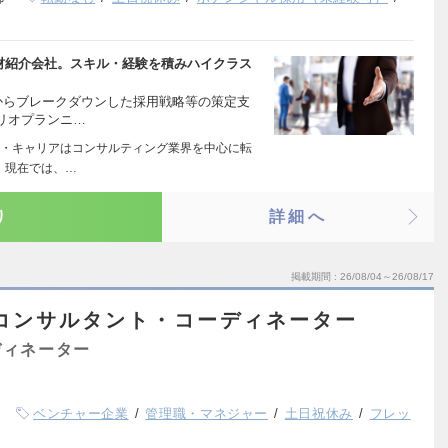
人材紹介会社。スキル・経験を積みハイクラス
からブレークダウンした採用戦略等の策定支
リオプランニ…
・キャリアはコンサルティング業界を中心に転
 現在では、…
り
詳細へ
掲載期間
26/08/04～26/08/17
コンサルタント・コーディネーター
ディネーター
ベンチャー企業
管理職・マネジャー
土日祝休み
フレッ