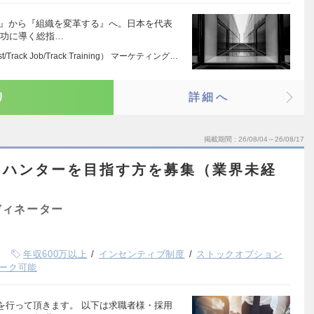
る』から『組織を変革する』へ。日本を代表
成功に導く総指…
est/Track Job/Track Training） マーケティング…
り
詳細へ
掲載期間
26/08/04～26/08/17
ドハンターを目指す方を募集（業界未経
ディネーター
年収600万以上
インセンティブ制度
ストックオプション
ーク可能
を行って頂きます。 以下は求職者様・採用