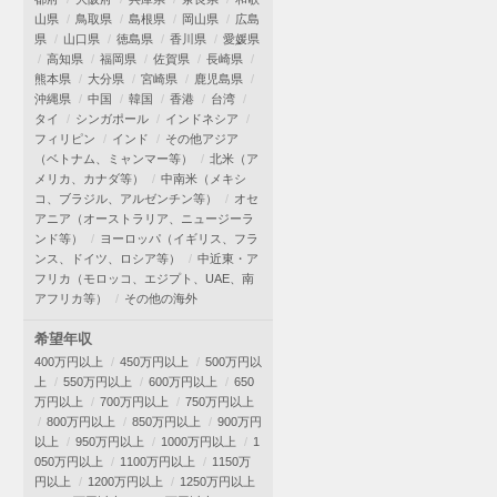
山県
鳥取県
島根県
岡山県
広島
県
山口県
徳島県
香川県
愛媛県
高知県
福岡県
佐賀県
長崎県
熊本県
大分県
宮崎県
鹿児島県
沖縄県
中国
韓国
香港
台湾
タイ
シンガポール
インドネシア
フィリピン
インド
その他アジア
（ベトナム、ミャンマー等）
北米（ア
メリカ、カナダ等）
中南米（メキシ
コ、ブラジル、アルゼンチン等）
オセ
アニア（オーストラリア、ニュージーラ
ンド等）
ヨーロッパ（イギリス、フラ
ンス、ドイツ、ロシア等）
中近東・ア
フリカ（モロッコ、エジプト、UAE、南
アフリカ等）
その他の海外
希望年収
400万円以上
450万円以上
500万円以
上
550万円以上
600万円以上
650
万円以上
700万円以上
750万円以上
800万円以上
850万円以上
900万円
以上
950万円以上
1000万円以上
1
050万円以上
1100万円以上
1150万
円以上
1200万円以上
1250万円以上