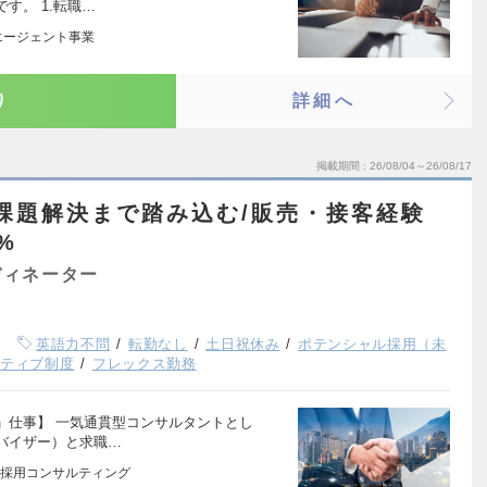
す。 1.転職…
エージェント事業
り
詳細へ
掲載期間
26/08/04～26/08/17
課題解決まで踏み込む/販売・接客経験
%
ディネーター
英語力不問
転勤なし
土日祝休み
ポテンシャル採用（未
ンティブ制度
フレックス勤務
」仕事】 一気通貫型コンサルタントとし
バイザー）と求職…
採用コンサルティング