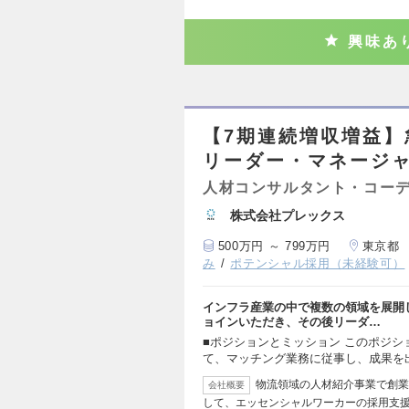
興味あ
【7期連続増収増益
リーダー・マネージ
人材コンサルタント・コー
株式会社プレックス
500万円 ～ 799万円
東京都
み
ポテンシャル採用（未経験可）
インフラ産業の中で複数の領域を展開
ョインいただき、その後リーダ…
■ポジションとミッション このポジ
て、マッチング業務に従事し、成果を
物流領域の人材紹介事業で創業
会社概要
して、エッセンシャルワーカーの採用支