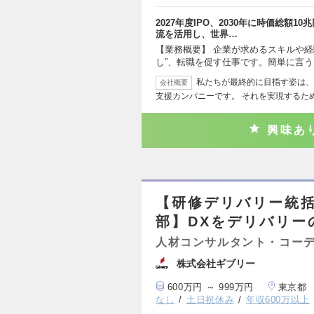
2027年度IPO、2030年に時価総額
流を活用し、世界…
【業務概要】 企業が求めるスキルや経
し”、転職を促す仕事です。簡単に言う
私たちが最終的に目指す姿は、
会社概要
支援カンパニーです。 それを実現するた
興味あ
【研修デリバリー統括
部】DXをデリバリー
人材コンサルタント・コー
株式会社ギブリー
600万円 ～ 999万円
東京都
なし
土日祝休み
年収600万以上