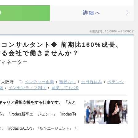
り
詳細へ
掲載期間
26/08/04～26/08/17
コンサルタント◆ 前期比160%成長、
する会社で働きませんか？
ディネーター
、大阪府
ベンチャー企業
転勤なし
土日祝休み
ポテンシ
籍
インセンティブ制度
副業してもOK
キャリア選択支援をする仕事です。 「人と
N』『irodas新卒エージェント』『irodasTe
『irodas SALON』『新卒エージェント』『i