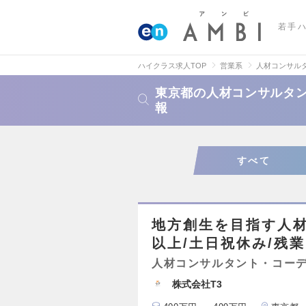
若手
ハイクラス求人TOP
営業系
人材コンサル
東京都の人材コンサルタ
報
すべて
地方創生を目指す人材
以上/土日祝休み/残業1
人材コンサルタント・コー
株式会社T3