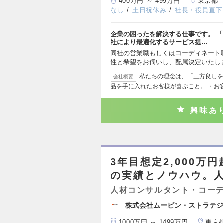
400万円 ～ 499万円
東京都
なし
土日祝休み
社長・役員直下
企業の困ったを解決する仕事です。 「
社により最適化するサービス提…
同社の営業職もしくはコーディネート
性と希望をお伺いし、配属決定いたし
私たちの理念は、「三方良しを
会社概要
品を手に入れたお客様が喜ぶこと。 ・お
興味あ
3年目想定2,000万
の実績とノウハウ。
人材コンサルタント・コー
株式会社ムービン・ストラテジ
1000万円 ～ 1499万円
東京