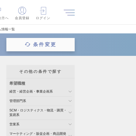
の方へ
会員登録
ログイン
人情報一覧
条件変更
その他の条件で探す
希望職種
経営・経営企画・事業企画系
管理部門系
SCM・ロジスティクス・物流・購買・
貿易系
営業系
マーケティング・販促企画・商品開発