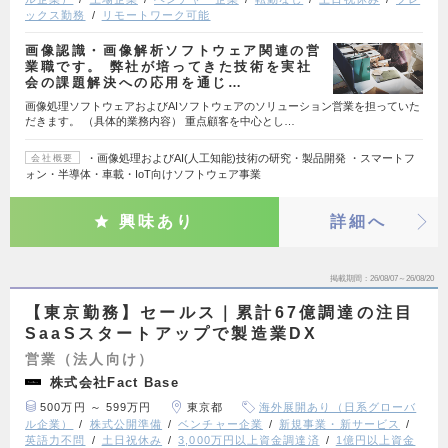
ックス勤務
リモートワーク可能
画像認識・画像解析ソフトウェア関連の営
業職です。 弊社が培ってきた技術を実社
会の課題解決への応用を通じ…
画像処理ソフトウェアおよびAIソフトウェアのソリューション営業を担っていた
だきます。 （具体的業務内容） 重点顧客を中心とし…
・画像処理およびAI(人工知能)技術の研究・製品開発 ・スマートフ
会社概要
ォン・半導体・車載・IoT向けソフトウェア事業
興味あり
詳細へ
掲載期間
26/08/07～26/08/20
【東京勤務】セールス｜累計67億調達の注目
SaaSスタートアップで製造業DX
営業（法人向け）
株式会社Fact Base
500万円 ～ 599万円
東京都
海外展開あり（日系グローバ
ル企業）
株式公開準備
ベンチャー企業
新規事業・新サービス
英語力不問
土日祝休み
3,000万円以上資金調達済
1億円以上資金