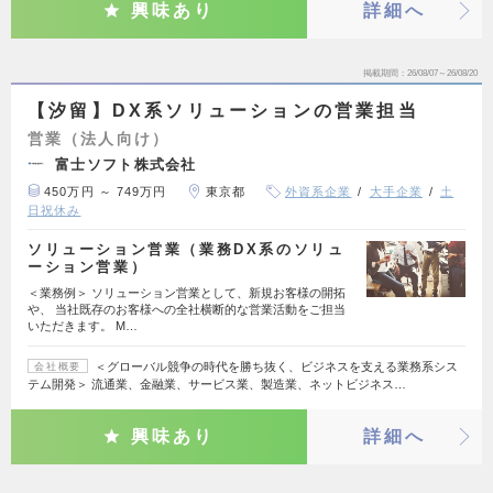
興味あり
詳細へ
掲載期間
26/08/07～26/08/20
【汐留】DX系ソリューションの営業担当
営業（法人向け）
富士ソフト株式会社
450万円 ～ 749万円
東京都
外資系企業
大手企業
土
日祝休み
ソリューション営業（業務DX系のソリュ
ーション営業）
＜業務例＞ ソリューション営業として、新規お客様の開拓
や、 当社既存のお客様への全社横断的な営業活動をご担当
いただきます。 M…
＜グローバル競争の時代を勝ち抜く、ビジネスを支える業務系シス
会社概要
テム開発＞ 流通業、金融業、サービス業、製造業、ネットビジネス…
興味あり
詳細へ