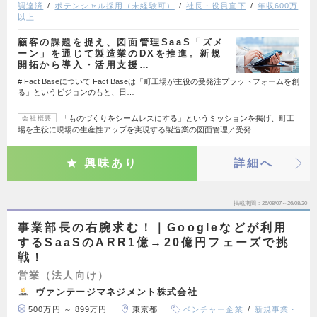
調達済
ポテンシャル採用（未経験可）
社長・役員直下
年収600万
以上
顧客の課題を捉え、図面管理SaaS「ズメ
ーン」を通じて製造業のDXを推進。新規
開拓から導入・活用支援…
# Fact Baseについて Fact Baseは「町工場が主役の受発注プラットフォームを創
る」というビジョンのもと、日…
「ものづくりをシームレスにする」というミッションを掲げ、町工
会社概要
場を主役に現場の生産性アップを実現する製造業の図面管理／受発…
興味あり
詳細へ
掲載期間
26/08/07～26/08/20
事業部長の右腕求む！｜Googleなどが利用
するSaaSのARR1億→20億円フェーズで挑
戦！
営業（法人向け）
ヴァンテージマネジメント株式会社
500万円 ～ 899万円
東京都
ベンチャー企業
新規事業・