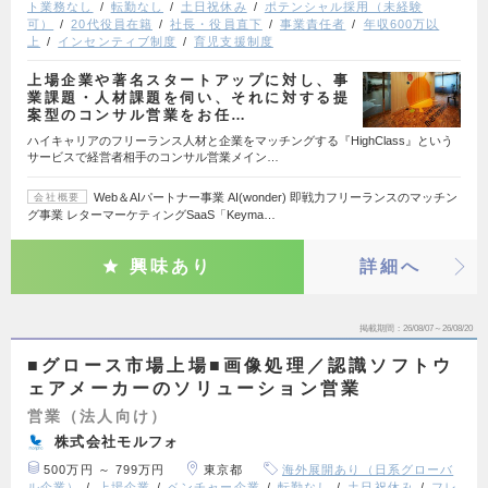
ト業務なし
転勤なし
土日祝休み
ポテンシャル採用（未経験
可）
20代役員在籍
社長・役員直下
事業責任者
年収600万以
上
インセンティブ制度
育児支援制度
上場企業や著名スタートアップに対し、事
業課題・人材課題を伺い、それに対する提
案型のコンサル営業をお任…
ハイキャリアのフリーランス人材と企業をマッチングする『HighClass』という
サービスで経営者相手のコンサル営業メイン…
Web＆AIパートナー事業 AI(wonder) 即戦力フリーランスのマッチン
会社概要
グ事業 レターマーケティングSaaS「Keyma…
興味あり
詳細へ
掲載期間
26/08/07～26/08/20
■グロース市場上場■画像処理／認識ソフトウ
ェアメーカーのソリューション営業
営業（法人向け）
株式会社モルフォ
500万円 ～ 799万円
東京都
海外展開あり（日系グローバ
ル企業）
上場企業
ベンチャー企業
転勤なし
土日祝休み
フレ