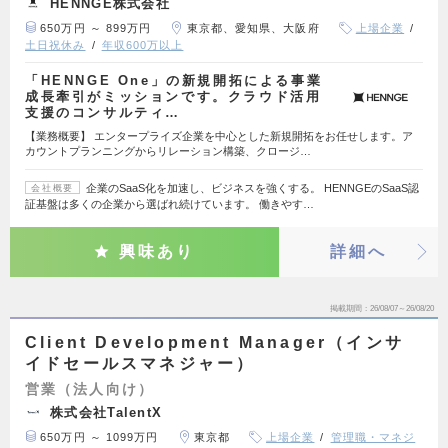
HENNGE株式会社
650万円 ～ 899万円
東京都、愛知県、大阪府
上場企業
土日祝休み
年収600万以上
「HENNGE One」の新規開拓による事業
成長牽引がミッションです。クラウド活用
支援のコンサルティ…
【業務概要】 エンタープライズ企業を中心とした新規開拓をお任せします。ア
カウントプランニングからリレーション構築、クロージ…
企業のSaaS化を加速し、ビジネスを強くする。 HENNGEのSaaS認
会社概要
証基盤は多くの企業から選ばれ続けています。 働きやす…
興味あり
詳細へ
掲載期間
26/08/07～26/08/20
Client Development Manager（インサ
イドセールスマネジャー）
営業（法人向け）
株式会社TalentX
650万円 ～ 1099万円
東京都
上場企業
管理職・マネジ