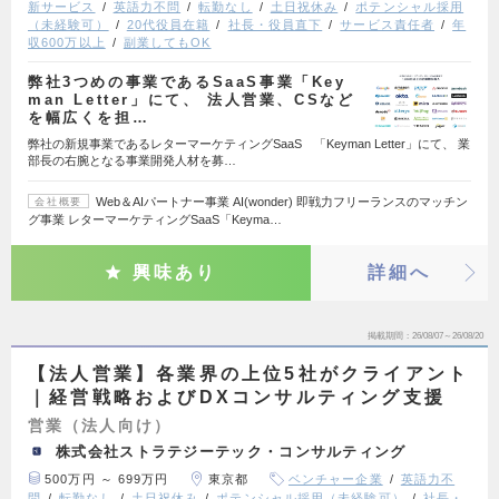
新サービス
英語力不問
転勤なし
土日祝休み
ポテンシャル採用
（未経験可）
20代役員在籍
社長・役員直下
サービス責任者
年
収600万以上
副業してもOK
弊社3つめの事業であるSaaS事業「Key
man Letter」にて、 法人営業、CSなど
を幅広くを担…
弊社の新規事業であるレターマーケティングSaaS 「Keyman Letter」にて、 業
部長の右腕となる事業開発人材を募…
Web＆AIパートナー事業 AI(wonder) 即戦力フリーランスのマッチン
会社概要
グ事業 レターマーケティングSaaS「Keyma…
興味あり
詳細へ
掲載期間
26/08/07～26/08/20
【法人営業】各業界の上位5社がクライアント
｜経営戦略およびDXコンサルティング支援
営業（法人向け）
株式会社ストラテジーテック・コンサルティング
500万円 ～ 699万円
東京都
ベンチャー企業
英語力不
問
転勤なし
土日祝休み
ポテンシャル採用（未経験可）
社長・