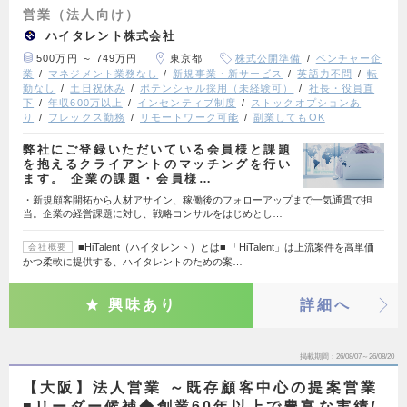
営業（法人向け）
ハイタレント株式会社
500万円 ～ 749万円
東京都
株式公開準備
ベンチャー企
業
マネジメント業務なし
新規事業・新サービス
英語力不問
転
勤なし
土日祝休み
ポテンシャル採用（未経験可）
社長・役員直
下
年収600万以上
インセンティブ制度
ストックオプションあ
り
フレックス勤務
リモートワーク可能
副業してもOK
弊社にご登録いただいている会員様と課題
を抱えるクライアントのマッチングを行い
ます。 企業の課題・会員様…
・新規顧客開拓から人材アサイン、稼働後のフォローアップまで一気通貫で担
当。企業の経営課題に対し、戦略コンサルをはじめとし…
■HiTalent（ハイタレント）とは■ 「HiTalent」は上流案件を高単価
会社概要
かつ柔軟に提供する、ハイタレントのための案…
興味あり
詳細へ
掲載期間
26/08/07～26/08/20
【大阪】法人営業 ～既存顧客中心の提案営業
■リーダー候補◆創業60年以上で豊富な実績/