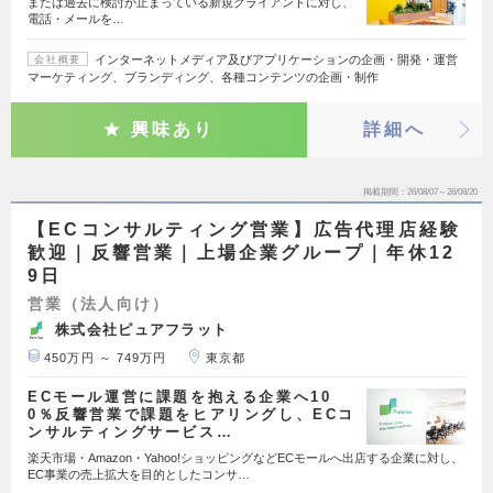
または過去に検討が止まっている新規クライアントに対し、
電話・メールを…
インターネットメディア及びアプリケーションの企画・開発・運営
会社概要
マーケティング、ブランディング、各種コンテンツの企画・制作
興味あり
詳細へ
掲載期間
26/08/07～26/08/20
【ECコンサルティング営業】広告代理店経験
歓迎｜反響営業｜上場企業グループ｜年休12
9日
営業（法人向け）
株式会社ピュアフラット
450万円 ～ 749万円
東京都
ECモール運営に課題を抱える企業へ10
0％反響営業で課題をヒアリングし、ECコ
ンサルティングサービス…
楽天市場・Amazon・Yahoo!ショッピングなどECモールへ出店する企業に対し、
EC事業の売上拡大を目的としたコンサ…