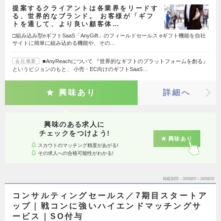
提案するクライアントは各業界をリードす
る、世界的なブランド。 お客様が「ギフ
トを通して、より良い顧客体…
□組み込み型eギフトSaaS「AnyGift」のフィールドセールス eギフト機能を自社
サイトに簡単に組み込める機能や、その…
■AnyReachについて 『世界的なギフトのプラットフォームを創る』
会社概要
というビジョンのもと、 小売・EC向けのギフトSaaS…
興味あり
詳細へ
興味のある求人に
チェックをつけよう!
興味あり
スカウトのマッチング精度があがる!
その求人への合格可能性がわかる!
掲載期間
26/08/07～26/08/20
コンサルティングセールス／7期目スタートア
ップ｜戦コンに強いハイエンドマッチングサ
ービス｜SO付与