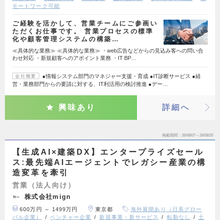
モートワーク可能
ご経験を活かして、営業チームにご参画い
ただくお仕事です。 営業プロセスの標準
化や顧客管理システムの構築…
≪具体的な業務≫ ≪具体的な業務≫ ・web広告などからの見込み客への問い合
わせ対応 ・新規顧客へのアポイント業務 ・IT BP…
●情報システム部門のマネジャー支援・育成 ●IT診断サービス ●経
会社概要
営・業務部門からの要請に対する、IT利活用の検討推進 ●デー…
興味あり
詳細へ
掲載期間
26/08/07～26/08/20
【生成AI×建築DX】エンタープライズセール
ス:最先端AIエージェントでレガシー産業の構
造変革を牽引
営業（法人向け）
株式会社mign
600万円 ～ 1499万円
東京都
海外展開あり（日系グロー
バル企業）
ベンチャー企業
新規事業・新サービス
転勤なし
土