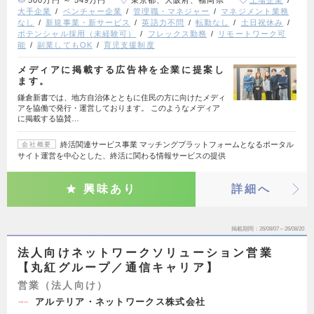
大手企業
ベンチャー企業
管理職・マネジャー
マネジメント業務
なし
新規事業・新サービス
英語力不問
転勤なし
土日祝休み
ポテンシャル採用（未経験可）
フレックス勤務
リモートワーク可
能
副業してもOK
育児支援制度
メディアに掲載する広告枠を企業に提案し
ます。
鎌倉新書では、地方自治体とともに住民の方に向けたメディ
アを協働で発行・運営しております。 このようなメディア
に掲載する協賛…
終活関連サービス事業 マッチングプラットフォームとなるポータル
会社概要
サイト運営を中心とした、終活に関わる情報サービスの提供
興味あり
詳細へ
掲載期間
26/08/07～26/08/20
法人向けネットワークソリューション営業
【丸紅グループ／通信キャリア】
営業（法人向け）
アルテリア・ネットワークス株式会社