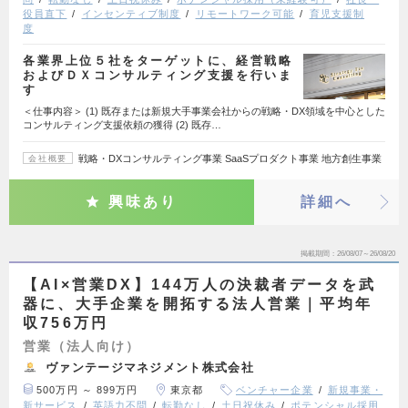
役員直下
インセンティブ制度
リモートワーク可能
育児支援制
度
各業界上位５社をターゲットに、経営戦略
およびＤＸコンサルティング支援を行いま
す
＜仕事内容＞ (1) 既存または新規大手事業会社からの戦略・DX領域を中心とした
コンサルティング支援依頼の獲得 (2) 既存…
戦略・DXコンサルティング事業 SaaSプロダクト事業 地方創生事業
会社概要
興味あり
詳細へ
掲載期間
26/08/07～26/08/20
【AI×営業DX】144万人の決裁者データを武
器に、大手企業を開拓する法人営業｜平均年
収756万円
営業（法人向け）
ヴァンテージマネジメント株式会社
500万円 ～ 899万円
東京都
ベンチャー企業
新規事業・
新サービス
英語力不問
転勤なし
土日祝休み
ポテンシャル採用