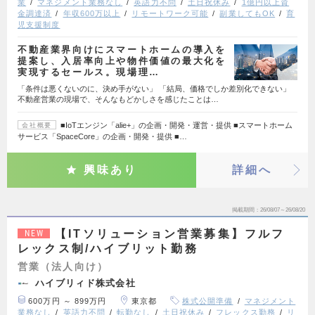
業
マネジメント業務なし
英語力不問
土日祝休み
1億円以上資
金調達済
年収600万以上
リモートワーク可能
副業してもOK
育
児支援制度
不動産業界向けにスマートホームの導入を
提案し、入居率向上や物件価値の最大化を
実現するセールス。現場理…
「条件は悪くないのに、決め手がない」 「結局、価格でしか差別化できない」
不動産営業の現場で、そんなもどかしさを感じたことは…
■IoTエンジン「alie+」の企画・開発・運営・提供 ■スマートホーム
会社概要
サービス「SpaceCore」の企画・開発・提供 ■…
興味あり
詳細へ
掲載期間
26/08/07～26/08/20
【ITソリューション営業募集】フルフ
NEW
レックス制/ハイブリット勤務
営業（法人向け）
ハイブリィド株式会社
600万円 ～ 899万円
東京都
株式公開準備
マネジメント
業務なし
英語力不問
転勤なし
土日祝休み
フレックス勤務
リ