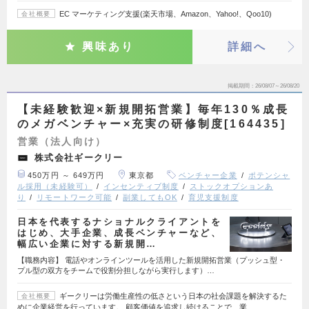
EC マーケティング支援(楽天市場、Amazon、Yahoo!、Qoo10)
会社概要
興味あり
詳細へ
掲載期間
26/08/07～26/08/20
【未経験歓迎×新規開拓営業】毎年130％成長
のメガベンチャー×充実の研修制度[164435]
営業（法人向け）
株式会社ギークリー
450万円 ～ 649万円
東京都
ベンチャー企業
ポテンシャ
ル採用（未経験可）
インセンティブ制度
ストックオプションあ
り
リモートワーク可能
副業してもOK
育児支援制度
日本を代表するナショナルクライアントを
はじめ、大手企業、成長ベンチャーなど、
幅広い企業に対する新規開…
【職務内容】 電話やオンラインツールを活用した新規開拓営業（プッシュ型・
プル型の双方をチームで役割分担しながら実行します）…
ギークリーは労働生産性の低さという日本の社会課題を解決するた
会社概要
めに企業経営を行っています。 顧客価値を追求し続けることで、業…