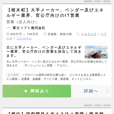
掲載期間
26/08/07～26/08/20
【桜木町】大手メーカー、ベンダー及びエネ
ルギー業界、官公庁向けのIT営業
営業（法人向け）
富士ソフト株式会社
450万円 ～ 749万円
茨城県、神奈川県
外資系企業
大手
企業
土日祝休み
主に大手メーカー、ベンダー及びエネルギ
ー業界、官公庁向けの営業を担当して頂き
ます。
主に大手メーカー、ベンダー及びエネルギー業界、官公庁向けの営業を担当して
頂きます。 ・ITソリューション営業 ・アカウン…
＜グローバル競争の時代を勝ち抜く、ビジネスを支える業務系シス
会社概要
テム開発＞ 流通業、金融業、サービス業、製造業、ネットビジネス…
興味あり
詳細へ
掲載期間
26/08/07～26/08/20