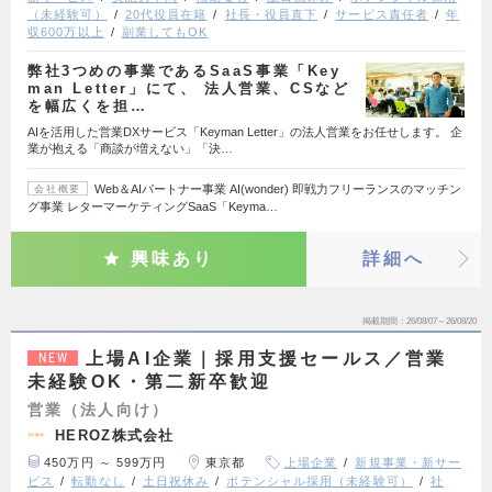
（未経験可）
20代役員在籍
社長・役員直下
サービス責任者
年
収600万以上
副業してもOK
弊社3つめの事業であるSaaS事業「Key
man Letter」にて、 法人営業、CSなど
を幅広くを担…
AIを活用した営業DXサービス「Keyman Letter」の法人営業をお任せします。 企
業が抱える「商談が増えない」「決…
Web＆AIパートナー事業 AI(wonder) 即戦力フリーランスのマッチン
会社概要
グ事業 レターマーケティングSaaS「Keyma…
興味あり
詳細へ
掲載期間
26/08/07～26/08/20
上場AI企業｜採用支援セールス／営業
NEW
未経験OK・第二新卒歓迎
営業（法人向け）
HEROZ株式会社
450万円 ～ 599万円
東京都
上場企業
新規事業・新サー
ビス
転勤なし
土日祝休み
ポテンシャル採用（未経験可）
社