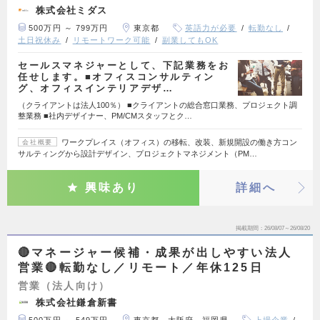
株式会社ミダス
500万円 ～ 799万円
東京都
英語力が必要
転勤なし
土日祝休み
リモートワーク可能
副業してもOK
セールスマネジャーとして、下記業務をお
任せします。■オフィスコンサルティン
グ、オフィスインテリアデザ…
（クライアントは法人100％） ■クライアントの総合窓口業務、プロジェクト調
整業務 ■社内デザイナー、PM/CMスタッフとク…
ワークプレイス（オフィス）の移転、改装、新規開設の働き方コン
会社概要
サルティングから設計デザイン、プロジェクトマネジメント（PM…
興味あり
詳細へ
掲載期間
26/08/07～26/08/20
🔴マネージャー候補・成果が出しやすい法人
営業🔴転勤なし／リモート／年休125日
営業（法人向け）
株式会社鎌倉新書
500万円 ～ 549万円
東京都、大阪府、福岡県
上場企業