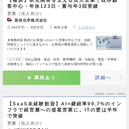
【横浜】研究開発を支える法人営業｜既存顧
客中心・年休123日・賞与年3回実績
営業（法人向け）
高信化学株式会社
450万円 ～ 499万円
神奈川県
土日祝休み
▼業務内容 既存のお客様へのルート営業が中心です。信頼
関係をじっくりと築きながら、お客様の事業成長に貢献して
いただきます。…
当社は製薬・食品・化学・教育機関・国・化粧品・電気・半導体・
会社概要
自動車など、幅広いフィールドで役立つ資材を国内外問わず取り扱…
興味あり
詳細へ
掲載期間
26/08/07～26/08/20
【SaaS未経験歓迎】AI×継続率99.7%のイン
フラで経営層への提案営業に。ITの壁は半年
で突破
営業（法人向け）