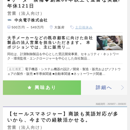
年休121日
営業（法人向け）
中央電子株式会社
500万円 ～ 549万円
大阪府
土日祝休み
大手メーカーなどの既存顧客に向けた自社
製品の法人営業を担当いただきます。 本
ポジションでは、主に販売リ…
同社は、計測制御製品を中心とした受託開発事業、セキュリティ・ネットワー
ク・環境監視・エンクロージャーを中心とした自社製品…
電子機器・システム機器の設計／開発・製造・販売およびソフトウ
会社概要
ェアの製作・販売 ■半導体関連 ■自動車関連 ■ネットーワーク関連…
興味あり
詳細へ
掲載期間
26/08/07～26/08/20
【セールスマネジャー】商談も英語対応が多
いから、今までの経験活かせる。
営業（法人向け）