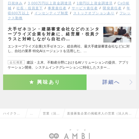
日祝休み
3,000万円以上資金調達済
1億円以上資金調達済
CxO候
補
社長・役員直下
事業責任者
サービス責任者
開発責任者
年
収600万以上
インセンティブ制度
ストックオプションあり
フレッ
クス勤務
大手ゼネコン・建築審査会社などのエンタ
ープライズ企業を対象に、経営層・役員ク
ラスと対峙しながら自社の…
エンタープライズ企業(大手ゼネコン、総合商社、最大手建築審査会社など)に対
し、自社の業界 特化AIエージェントを活用した、…
建設・土木、不動産分野におけるAIソリューションの提供、アプリ
会社概要
ケーション開発、システムインテグレーションに特化したスター…
興味あり
詳細へ
ハイクラス
営
営業（法人
直接募集企業の掲載求人の営業（法人向
求人TOP
業
向け）
け）の転職・求人情報一覧
系