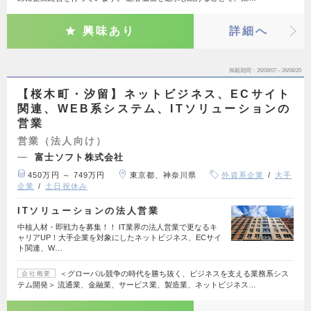
興味あり
詳細へ
掲載期間
26/08/07～26/08/20
【桜木町・汐留】ネットビジネス、ECサイト
関連、WEB系システム、ITソリューションの
営業
営業（法人向け）
富士ソフト株式会社
450万円 ～ 749万円
東京都、神奈川県
外資系企業
大手
企業
土日祝休み
ITソリューションの法人営業
中核人材・即戦力を募集！！ IT業界の法人営業で更なるキ
ャリアUP！大手企業を対象にしたネットビジネス、ECサイ
ト関連、W…
＜グローバル競争の時代を勝ち抜く、ビジネスを支える業務系シス
会社概要
テム開発＞ 流通業、金融業、サービス業、製造業、ネットビジネス…