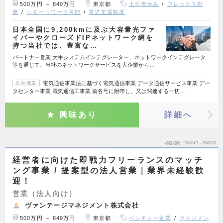
500万円 ～ 849万円
東京都
土日祝休み
フレックス勤
務
リモートワーク可能
育児支援制度
日本全国に9,200kmに及ぶ大容量光ファ
イバーやクローズドIPネットワーク網を
持つ当社では、豊富な…
パートナー営業 大手システムインテグレーター、ネットワークインテグレータ
等を通じて、当社のネットワークサービスを大企業から…
電気通信事業法に基づく電気通信事業 データ通信サービス事業 デー
会社概要
タセンター事業 電気通信工事業 前各号に附帯し、又は関連する一切…
興味あり
詳細へ
掲載期間
26/08/07～26/08/20
経営者に向けた即戦力フリーランスのマッチ
ング事業 / 提案型の法人営業｜業界未経験歓
迎！
営業（法人向け）
ヴァンテージマネジメント株式会社
500万円 ～ 849万円
東京都
ベンチャー企業
マネジメン