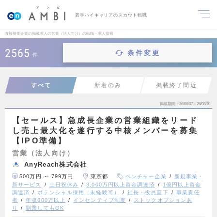
若手ハイキャリアのスカウト転職
直接募集企業の掲載求人の営業（法人向け）の転職・求人情報
2565
条件変更
件
すべて
新着のみ
掲載終了間近
掲載期間
26/08/07～26/08/20
【セールス】急成長企業の営業組織をリード
し売上最大化を遂行する中核メンバーを募集
【IPO準備】
営業（法人向け）
AnyReach株式会社
500万円 ～ 799万円
東京都
ベンチャー企業
新規事業・
新サービス
土日祝休み
3,000万円以上資金調達済
1億円以上資金
調達済
ポテンシャル採用（未経験可）
社長・役員直下
事業責任
者
年収600万以上
インセンティブ制度
ストックオプションあ
り
副業してもOK