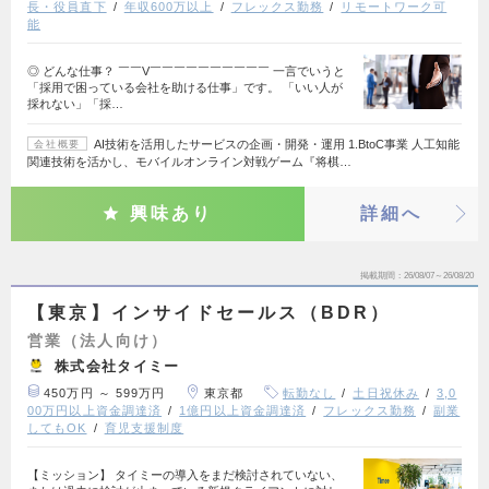
長・役員直下
年収600万以上
フレックス勤務
リモートワーク可
能
◎ どんな仕事？ ￣￣V￣￣￣￣￣￣￣￣￣￣ 一言でいうと
「採用で困っている会社を助ける仕事」です。 「いい人が
採れない」「採…
AI技術を活用したサービスの企画・開発・運用 1.BtoC事業 人工知能
会社概要
関連技術を活かし、モバイルオンライン対戦ゲーム『将棋…
興味あり
詳細へ
掲載期間
26/08/07～26/08/20
【東京】インサイドセールス（BDR）
営業（法人向け）
株式会社タイミー
450万円 ～ 599万円
東京都
転勤なし
土日祝休み
3,0
00万円以上資金調達済
1億円以上資金調達済
フレックス勤務
副業
してもOK
育児支援制度
【ミッション】 タイミーの導入をまだ検討されていない、