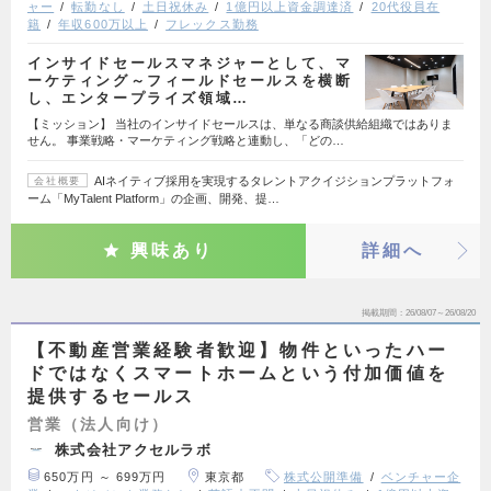
ャー
転勤なし
土日祝休み
1億円以上資金調達済
20代役員在
籍
年収600万以上
フレックス勤務
インサイドセールスマネジャーとして、マ
ーケティング～フィールドセールスを横断
し、エンタープライズ領域…
【ミッション】 当社のインサイドセールスは、単なる商談供給組織ではありま
せん。 事業戦略・マーケティング戦略と連動し、「どの…
AIネイティブ採用を実現するタレントアクイジションプラットフォ
会社概要
ーム「MyTalent Platform」の企画、開発、提…
興味あり
詳細へ
掲載期間
26/08/07～26/08/20
【不動産営業経験者歓迎】物件といったハー
ドではなくスマートホームという付加価値を
提供するセールス
営業（法人向け）
株式会社アクセルラボ
650万円 ～ 699万円
東京都
株式公開準備
ベンチャー企