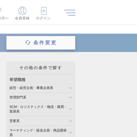
の方へ
会員登録
ログイン
条件変更
その他の条件で探す
希望職種
経営・経営企画・事業企画系
管理部門系
SCM・ロジスティクス・物流・購買・
貿易系
営業系
マーケティング・販促企画・商品開発
系