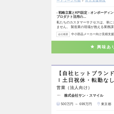
ートワーク可能
育児支援制度
- 戦略立案とKPI設定 - オンボーディ
プロダクト活用の…
私たちのカスタマーサクセスは、単に
ません。 製造業の現場が抱える業務
中小部品メーカー向け見積支援
会社概要
興味あ
【自社ヒットブラン
ｌ土日祝休・転勤な
営業（法人向け）
株式会社サン・スマイル
500万円 ～ 699万円
東京都