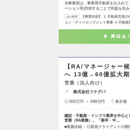
当事業部は、事業用不動産を仕入れて
ーション等)売却することで利益を生
【事業内容】 １.不動産売買の
会社概要
ョン・ディベロップメント事業 ４.不動産
興味あ
【RA/マネージャー
へ 13億→60億拡
営業（法人向け）
株式会社ツナグバ
500万円 ～ 699万円
東京都
建設・不動産・インフラ業界を中心と
営業（RA業務）。 「新卒・中…
■業務詳細： ◎新規クライアントの開