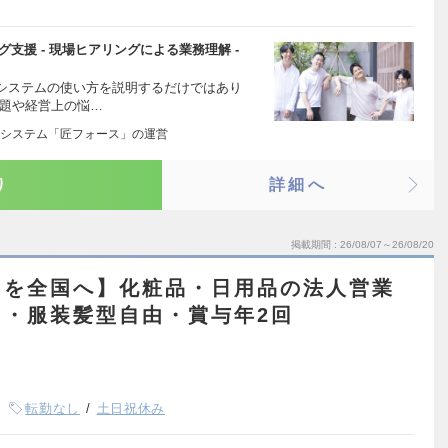
ング支援 - 現場ヒアリングによる業務理解 -
システムの使い方を説明するだけではあり
課題や経営上の悩…
システム「匠フォース」の運営
り
詳細へ
掲載期間
26/08/07～26/08/20
ドを全国へ】化粧品・日用品の法人営業
し・服装髪型自由・賞与年2回
転勤なし
土日祝休み