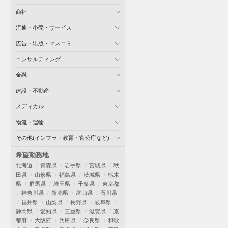
商社
流通・小売・サービス
広告・出版・マスコミ
コンサルティング
金融
建設・不動産
メディカル
物流・運輸
その他(インフラ・教育・官公庁など)
希望勤務地
北海道
青森県
岩手県
宮城県
秋
田県
山形県
福島県
茨城県
栃木
県
群馬県
埼玉県
千葉県
東京都
神奈川県
新潟県
富山県
石川県
福井県
山梨県
長野県
岐阜県
静岡県
愛知県
三重県
滋賀県
京
都府
大阪府
兵庫県
奈良県
和歌