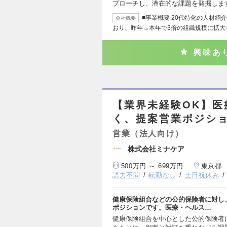
プローチし、潜在的な課題を発掘しま
■事業概要 20代特化の人材紹
会社概要
おり、昨年→本年で3倍の組織規模に拡大
興味あ
【業界未経験OK】医
く、提案営業ポジシ
営業（法人向け）
株式会社ミナケア
500万円 ～ 699万円
東京都
語力不問
転勤なし
土日祝休み
健康保険組合などの公的保険者に対し
ポジションです。医療・ヘルス…
健康保険組合を中心とした公的保険者