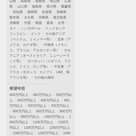
山県
鳥取県
島根県
岡山県
広島
県
山口県
徳島県
香川県
愛媛県
高知県
福岡県
佐賀県
長崎県
熊本県
大分県
宮崎県
鹿児島県
沖縄県
中国
韓国
香港
台湾
タイ
シンガポール
インドネシア
フィリピン
インド
その他アジア
（ベトナム、ミャンマー等）
北米（ア
メリカ、カナダ等）
中南米（メキシ
コ、ブラジル、アルゼンチン等）
オセ
アニア（オーストラリア、ニュージーラ
ンド等）
ヨーロッパ（イギリス、フラ
ンス、ドイツ、ロシア等）
中近東・ア
フリカ（モロッコ、エジプト、UAE、南
アフリカ等）
その他の海外
希望年収
400万円以上
450万円以上
500万円以
上
550万円以上
600万円以上
650
万円以上
700万円以上
750万円以上
800万円以上
850万円以上
900万円
以上
950万円以上
1000万円以上
1
050万円以上
1100万円以上
1150万
円以上
1200万円以上
1250万円以上
1300万円以上
1350万円以上
1400