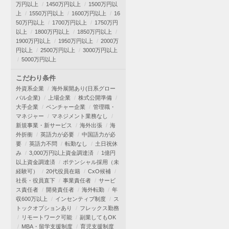
万円以上
1450万円以上
1500万円以
上
1550万円以上
1600万円以上
16
50万円以上
1700万円以上
1750万円
以上
1800万円以上
1850万円以上
1900万円以上
1950万円以上
2000万
円以上
2500万円以上
3000万円以上
5000万円以上
こだわり条件
外資系企業
海外展開あり(日系グロー
バル企業)
上場企業
株式公開準備
大手企業
ベンチャー企業
管理職・
マネジャー
マネジメント業務なし
新規事業・新サービス
海外出張
海
外折衝
英語力が必要
中国語力が必
要
英語力不問
転勤なし
土日祝休
み
3,000万円以上資金調達済
1億円
以上資金調達済
ポテンシャル採用（未
経験可）
20代役員在籍
CxO候補
社長・役員直下
事業責任者
サービ
ス責任者
開発責任者
海外転勤
年
収600万以上
インセンティブ制度
ス
トックオプションあり
フレックス勤務
リモートワーク可能
副業してもOK
MBA・留学支援制度
育児支援制度