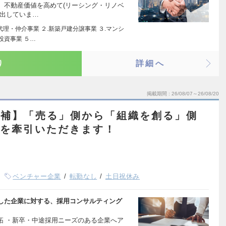
、不動産価値を高めて(リーシング・リノベ
み出していま…
代理・仲介事業 ２.新築戸建分譲事業 ３.マンシ
投資事業 ５…
り
詳細へ
掲載期間
26/08/07～26/08/20
候補】「売る」側から「組織を創る」側
大期を牽引いただきます！
ベンチャー企業
転勤なし
土日祝休み
した企業に対する、採用コンサルティング
拓 ・新卒・中途採用ニーズのある企業へア