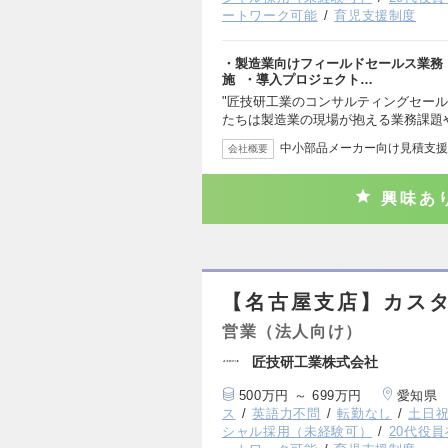
ートワーク可能
育児支援制度
・製造業向けフィールドセールス業務
施 ・導入プロジェクト…
"匠技研工業のコンサルティングセール
たちは製造業の現場が抱える業務課題
中小部品メーカー向け見積支援
会社概要
興味あ
【名古屋支店】カス
営業（法人向け）
匠技研工業株式会社
500万円 ～ 699万円
愛知県
ス
英語力不問
転勤なし
土日
シャル採用（未経験可）
20代役