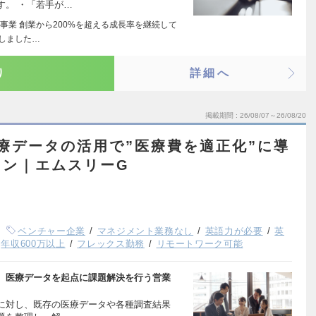
す。 ・「若手が…
介事業 創業から200%を超える成長率を継続して
しました…
り
詳細へ
掲載期間
26/08/07～26/08/20
療データの活用で”医療費を適正化”に導
ョン｜エムスリーG
ベンチャー企業
マネジメント業務なし
英語力が必要
英
年収600万以上
フレックス勤務
リモートワーク可能
、医療データを起点に課題解決を行う営業
に対し、既存の医療データや各種調査結果