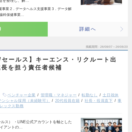
題を整理し、解…
事業 2．データヘルス支援事業 3．データ解
．歯科保健事業…
り
詳細へ
掲載期間
26/08/07～26/08/20
ーケ/セールス】キーエンス・リクルート出
成長を担う責任者候補
ベンチャー企業
管理職・マネジャー
転勤なし
土日祝休
テンシャル採用（未経験可）
20代役員在籍
社長・役員直下
事
レックス勤務
ルス） ・LINE公式アカウントを軸とした
ライアントの…