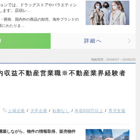
ションでは、ドラッグストアやバラエティシ
します。店頭レ…
・開発、国内外の商品の卸売、海外ブランドの
岐にわたりま…
り
詳細へ
掲載期間
26/08/07～26/08/20
内収益不動産営業職※不動産業界経験者
上場企業
大手企業
転勤なし
年収600万以上
育児支援
構築しながら、物件の情報取得、販売物件