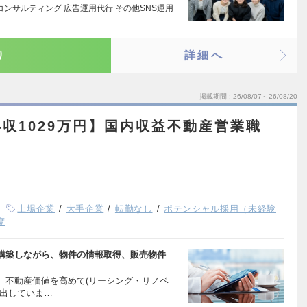
/コンサルティング 広告運用代行 その他SNS運用
り
詳細へ
掲載期間
26/08/07～26/08/20
収1029万円】国内収益不動産営業職
上場企業
大手企業
転勤なし
ポテンシャル採用（未経験
度
構築しながら、物件の情報取得、販売物件
、不動産価値を高めて(リーシング・リノベ
み出していま…