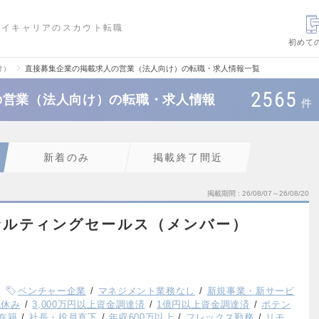
ハイキャリアのスカウト転職
初めて
け）
直接募集企業の掲載求人の営業（法人向け）の転職・求人情報一覧
2565
の営業（法人向け）の転職・求人情報
件
新着のみ
掲載終了間近
掲載期間
26/08/07～26/08/20
サルティングセールス（メンバー）
ベンチャー企業
マネジメント業務なし
新規事業・新サービ
祝休み
3,000万円以上資金調達済
1億円以上資金調達済
ポテン
員在籍
社長・役員直下
年収600万以上
フレックス勤務
リモ