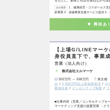
をもとに、顧客と対話を重ねながら課
1．健康経営・コラボヘルス支援
会社概要
析事業 4．保健事業支援サービス提供 5
興味あ
【上場G/LINEマ
身役員直下で、事業
営業（法人向け）
株式会社エルマーケ
500万円 ～ 699万円
東京都
み
3,000万円以上資金調達済
ポ
業責任者
インセンティブ制度
フ
■仕事内容（営業／コンサルティブセー
マーケティング支援の提案営業 ・ク