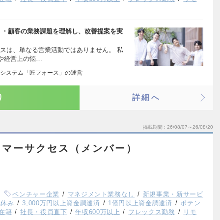
 ・顧客の業務課題を理解し、改善提案を実
スは、単なる営業活動ではありません。 私
や経営上の悩…
システム「匠フォース」の運営
り
詳細へ
掲載期間
26/08/07～26/08/20
タマーサクセス（メンバー）
ベンチャー企業
マネジメント業務なし
新規事業・新サービ
祝休み
3,000万円以上資金調達済
1億円以上資金調達済
ポテン
員在籍
社長・役員直下
年収600万以上
フレックス勤務
リモ