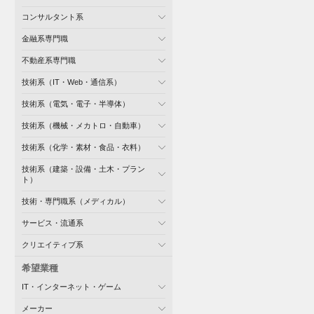
コンサルタント系
金融系専門職
不動産系専門職
技術系（IT・Web・通信系）
技術系（電気・電子・半導体）
技術系（機械・メカトロ・自動車）
技術系（化学・素材・食品・衣料）
技術系（建築・設備・土木・プラン
ト）
技術・専門職系（メディカル）
サービス・流通系
クリエイティブ系
希望業種
IT・インターネット・ゲーム
メーカー