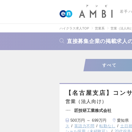
若手
ハイクラス求人TOP
営業系
営業（法人向
直接募集企業の掲載求人
すべて
【名古屋支店】コン
営業（法人向け）
匠技研工業株式会社
500万円 ～ 699万円
愛知県
ス
英語力不問
転勤なし
土日
シャル採用（未経験可）
20代役