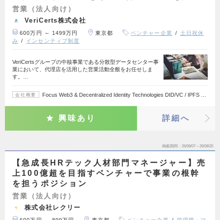
営業（法人向け）
VeriCerts株式会社
600万円 ～ 1499万円
東京都
ベンチャー企業
土日祝休
み
インセンティブ制度
VeriCertsグループの中核事業である分散型データセンター事
業において、代理店を活用した営業活動全般をお任せしま
す。…
Focus Web3 & Decentralized Identity Technologies DID/VC / IPFS …
会社概要
興味あり
詳細へ
掲載期間
26/08/07～26/08/20
【急成長HRテック人材部門マネージャー】売
上100億超を目指すベンチャーで事業の根幹
を担うポジション
営業（法人向け）
株式会社レクリー
600万円 ～ 899万円
東京都
ベンチャー企業
管理職・マ