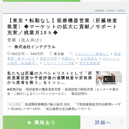
掲載期間
26/08/07～26/08/20
【東京＊転勤なし】医療機器営業〈肝臓検査
装置〉◆マーケットの拡大に貢献／サポート
充実／残業月10ｈ◆
営業（法人向け）
株式会社インテグラル
450万円 ～ 599万円
東京都
マネジメント業務なし
新規
事業・新サービス
英語力不問
転勤なし
土日祝休み
ポテンシャ
ル採用（未経験可）
リモートワーク可能
育児支援制度
私たちは肝臓のスペシャリストとして「肝
疾患重症度や予後評価の侵襲検査や肝発癌
から患者を救う」をミッシ…
■業務詳細 ・既存顧客の機器更新営業 ・新規顧客の開拓営業（セミナーや展示
会・ご紹介によるインバウンドセールス） ・製品説明や…
低侵襲医療機器の輸入販売 現在、「下肢静脈瘤血管内治療用レーザ
会社概要
ー ELVeSレーザー1470」「前立腺肥大症治療用レーザー C…
興味あり
詳細へ