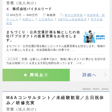
営業（法人向け）
株式会社バイタルリード
450万円 ～ 699万円
島根県
株式公開準備
新規事業・新
サービス
転勤なし
土日祝休み
1億円以上資金調達済
育児支援
制度
まちづくり・公共交通計画を軸としたの自
社ITプロダクトの提案営業をお任せしま
す。
まちづくり・公共交通計画を軸としたシステム提案営業をお任せします。地域の
人々の暮らしを支える、社会貢献度の高い仕事です。…
交通」は暮らしの基本であり、地域に暮らす人々の 豊かな 生活や活
会社概要
力ある地域づくり を支える大切な役割を担っています。 バイ…
興味あり
詳細へ
掲載期間
26/08/07～26/08/20
M&Aコンサルタント／未経験歓迎／土日祝休
み／研修充実
営業（法人向け）