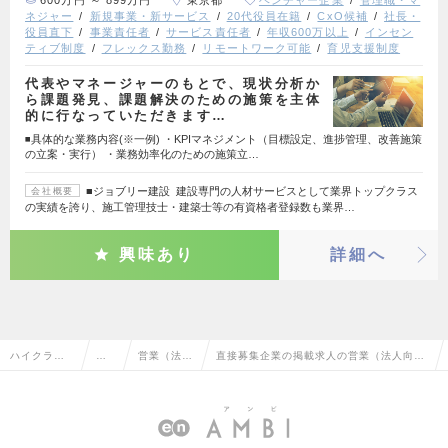
ネジャー
新規事業・新サービス
20代役員在籍
CxO候補
社長・
役員直下
事業責任者
サービス責任者
年収600万以上
インセン
ティブ制度
フレックス勤務
リモートワーク可能
育児支援制度
代表やマネージャーのもとで、現状分析か
ら課題発見、課題解決のための施策を主体
的に行なっていただきます…
◾️具体的な業務内容(※一例) ・KPIマネジメント（目標設定、進捗管理、改善施策
の立案・実行） ・業務効率化のための施策立…
■ジョブリー建設 建設専門の人材サービスとして業界トップクラス
会社概要
の実績を誇り、施工管理技士・建築士等の有資格者登録数も業界…
興味あり
詳細へ
ハイクラス
営
営業（法人
直接募集企業の掲載求人の営業（法人向
求人TOP
業
向け）
け）の転職・求人情報一覧
系