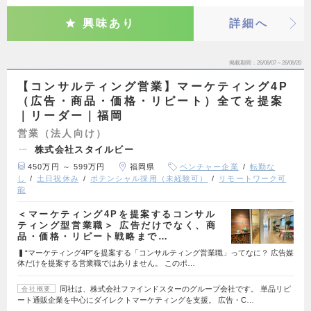
興味あり
詳細へ
掲載期間
26/08/07～26/08/20
【コンサルティング営業】マーケティング4P
（広告・商品・価格・リピート）全てを提案
｜リーダー｜福岡
営業（法人向け）
株式会社スタイルビー
450万円 ～ 599万円
福岡県
ベンチャー企業
転勤な
し
土日祝休み
ポテンシャル採用（未経験可）
リモートワーク可
能
＜マーケティング4Pを提案するコンサル
ティング型営業職＞ 広告だけでなく、商
品・価格・リピート戦略まで…
▍“マーケティング4P”を提案する「コンサルティング営業職」ってなに？ 広告媒
体だけを提案する営業職ではありません。 このポ…
同社は、株式会社ファインドスターのグループ会社です。 単品リピ
会社概要
ート通販企業を中心にダイレクトマーケティングを支援。 広告・C…