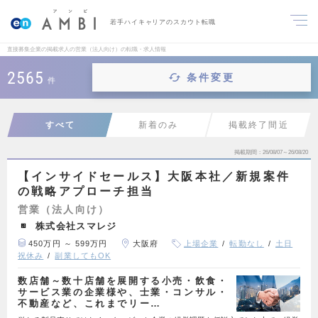
若手ハイキャリアのスカウト転職
直接募集企業の掲載求人の営業（法人向け）の転職・求人情報
2565
条件変更
件
すべて
新着のみ
掲載終了間近
掲載期間
26/08/07～26/08/20
【インサイドセールス】大阪本社／新規案件
の戦略アプローチ担当
営業（法人向け）
株式会社スマレジ
450万円 ～ 599万円
大阪府
上場企業
転勤なし
土日
祝休み
副業してもOK
数店舗～数十店舗を展開する小売・飲食・
サービス業の企業様や、士業・コンサル・
不動産など、これまでリー…