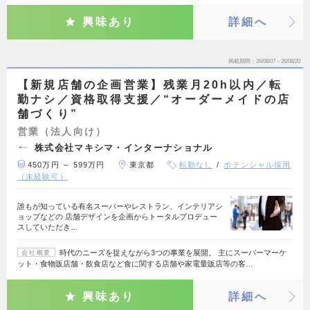
興味あり
詳細へ
掲載期間
26/08/07～26/08/20
【新規店舗の企画営業】残業月20h以内／転
勤ナシ／資格取得支援／“オーダーメイドの店
舗づくり”
営業（法人向け）
株式会社マキシマ・インターナショナル
450万円 ～ 599万円
東京都
転勤なし
ポテンシャル採用
（未経験可）
誰もが知っている有名スーパーやレストラン、インテリアシ
ョップなどの 店舗デザインを企画からトータルプロデュー
スしていただき…
時代のニーズを捉えながら3つの事業を展開。 主にスーパーマーケ
会社概要
ット・食物販店舗・飲食店など食に関する店舗や家電量販店等の客…
興味あり
詳細へ