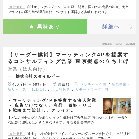
自社オリジナルブランドの企画・開発、国内外の商品の卸売、海外
会社概要
ブランドの国内総代理店業務、ECサイト運営など多岐にわたりま…
興味あり
詳細へ
掲載期間
26/08/07～26/08/20
【リーダー候補】マーケティング4Pを提案す
るコンサルティング営業|東京拠点の立ち上げ
営業（法人向け）
株式会社スタイルビー
450万円 ～ 599万円
東京都
ベンチャー企業
新規事業・
新サービス
転勤なし
土日祝休み
リモートワーク可能
＜マーケティング4Pを提案する法人営業
＞ 広告だけでなく、商品・価格・リピー
ト戦略まで設計し、クライア…
▍どんな会社のどんなポジション？ 弊社は広告代理店ではありますが、一般的
な広告代理店とは大きく異なります。 単なる広告媒体の…
同社は、株式会社ファインドスターのグループ会社です。 単品リピ
会社概要
ート通販企業を中心にダイレクトマーケティングを支援。 広告・C…