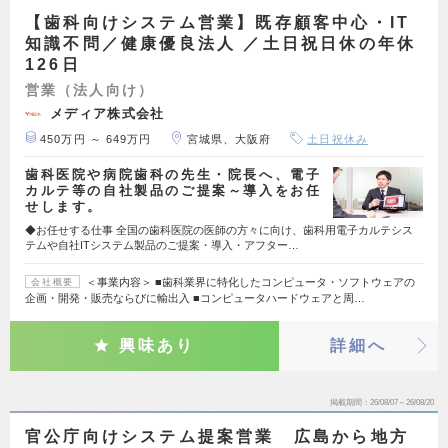
【歯科向けシステム営業】既存顧客中心・IT
知識不問／健康優良法人 ／土日祝日休の年休
126日
営業（法人向け）
メディア株式会社
450万円 ～ 649万円
宮城県、大阪府
土日祝休み
歯科医院や病院歯科の先生・院長へ、電子
カルテ等の自社製品のご提案～導入をお任
せします。
◆お任せする仕事 全国の歯科医院の医師の方々に向け、歯科用電子カルテシス
テムや自社ITシステム製品のご提案・導入・アフター…
＜事業内容＞ ■歯科業界に特化したコンピュータ・ソフトウェアの
会社概要
企画・開発・販売ならびに輸出入 ■コンピュータハードウェアと周…
興味あり
詳細へ
掲載期間
26/08/07～26/08/20
官公庁向けシステム提案営業 広島から地方