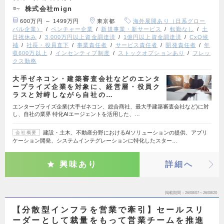
株式会社mign
600万円 ～ 1499万円
東京都
海外展開あり（日系グロー
バル企業）
ベンチャー企業
新規事業・新サービス
転勤なし
土
日祝休み
3,000万円以上資金調達済
1億円以上資金調達済
CxO候
補
社長・役員直下
事業責任者
サービス責任者
開発責任者
年
収600万以上
インセンティブ制度
ストックオプションあり
フレッ
クス勤務
大手ゼネコン・建築審査会社などのエンタ
ープライズ企業を対象に、経営層・役員ク
ラスと対峙しながら自社の…
エンタープライズ企業(大手ゼネコン、総合商社、最大手建築審査会社など)に対
し、自社の業界 特化AIエージェントを活用した、…
建設・土木、不動産分野におけるAIソリューションの提供、アプリ
会社概要
ケーション開発、システムインテグレーションに特化したスター…
興味あり
詳細へ
掲載期間
26/08/07～26/08/20
【分散型インフラを営業で牽引】セールスリ
ーダーとして裁量をもって営業チームを推進