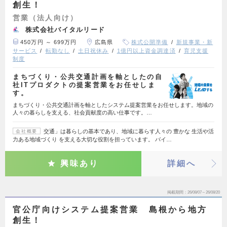
創生！
営業（法人向け）
株式会社バイタルリード
450万円 ～ 699万円
広島県
株式公開準備
新規事業・新
サービス
転勤なし
土日祝休み
1億円以上資金調達済
育児支援
制度
まちづくり・公共交通計画を軸としたの自
社ITプロダクトの提案営業をお任せしま
す。
まちづくり・公共交通計画を軸としたシステム提案営業をお任せします。地域の
人々の暮らしを支える、社会貢献度の高い仕事です。…
交通」は暮らしの基本であり、地域に暮らす人々の 豊かな 生活や活
会社概要
力ある地域づくり を支える大切な役割を担っています。 バイ…
興味あり
詳細へ
掲載期間
26/08/07～26/08/20
官公庁向けシステム提案営業 島根から地方
創生！