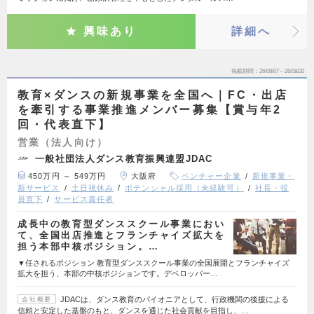
興味あり
詳細へ
掲載期間
26/08/07～26/08/20
教育×ダンスの新規事業を全国へ｜FC・出店
を牽引する事業推進メンバー募集【賞与年2
回・代表直下】
営業（法人向け）
一般社団法人ダンス教育振興連盟JDAC
450万円 ～ 549万円
大阪府
ベンチャー企業
新規事業・
新サービス
土日祝休み
ポテンシャル採用（未経験可）
社長・役
員直下
サービス責任者
成長中の教育型ダンススクール事業におい
て、全国出店推進とフランチャイズ拡大を
担う本部中核ポジション。…
▼任されるポジション 教育型ダンススクール事業の全国展開とフランチャイズ
拡大を担う、本部の中核ポジションです。デベロッパー…
JDACは、ダンス教育のパイオニアとして、行政機関の後援による
会社概要
信頼と安定した基盤のもと、ダンスを通じた社会貢献を目指し、…