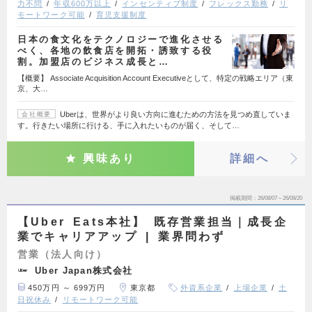
力不問
年収600万以上
インセンティブ制度
フレックス勤務
リ
モートワーク可能
育児支援制度
日本の食文化をテクノロジーで進化させる
べく、各地の飲食店を開拓・誘致する役
割。加盟店のビジネス成長と…
【概要】 Associate Acquisition Account Executiveとして、特定の戦略エリア（東
京、大…
Uberは、世界がより良い方向に進むための方法を見つめ直していま
会社概要
す。行きたい場所に行ける、手に入れたいものが届く、そして…
興味あり
詳細へ
掲載期間
26/08/07～26/08/20
【Uber Eats本社】 既存営業担当｜成長企
業でキャリアアップ | 業界問わず
営業（法人向け）
Uber Japan株式会社
450万円 ～ 699万円
東京都
外資系企業
上場企業
土
日祝休み
リモートワーク可能