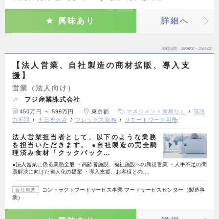
興味あり
詳細へ
掲載期間
26/08/07～26/08/20
【法人営業、自社製造の商材拡販、導入支
援】
営業（法人向け）
フジ産業株式会社
450万円 ～ 599万円
東京都
マネジメント業務なし
英語
力不問
土日祝休み
フレックス勤務
リモートワーク可能
法人営業担当者として、以下のような業務
を担当いただきます。 ●自社製造の完全調
理済み食材「クックパック…
●法人営業に係る業務全般 ・高齢者施設、福祉施設への新規営業 ・人手不足の問
題解決に向けた省人化の提案 ・導入支援、お客様との…
コントラクトフードサービス事業 フードサービスセンター（製造事
会社概要
業）