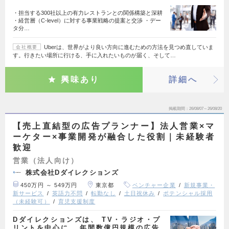
・担当する300社以上の有力レストランとの関係構築と深耕
・経営層（C-level）に対する事業戦略の提案と交渉 ・デー
タ分…
Uberは、世界がより良い方向に進むための方法を見つめ直していま
会社概要
す。行きたい場所に行ける、手に入れたいものが届く、そして…
興味あり
詳細へ
掲載期間
26/08/07～26/08/20
【売上直結型の広告プランナー】法人営業×マ
ーケター×事業開発が融合した役割｜未経験者
歓迎
営業（法人向け）
株式会社Dダイレクションズ
450万円 ～ 549万円
東京都
ベンチャー企業
新規事業・
新サービス
英語力不問
転勤なし
土日祝休み
ポテンシャル採用
（未経験可）
育児支援制度
Dダイレクションズは、 TV・ラジオ・プ
リントを中心に、 年間数億円規模の広告