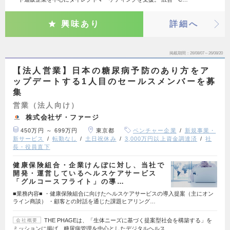
興味あり
詳細へ
掲載期間
26/08/07～26/08/20
【法人営業】日本の糖尿病予防のあり方をア
ップデートする1人目のセールスメンバーを募
集
営業（法人向け）
株式会社ザ・ファージ
450万円 ～ 699万円
東京都
ベンチャー企業
新規事業・
新サービス
転勤なし
土日祝休み
3,000万円以上資金調達済
社
長・役員直下
健康保険組合・企業けんぽに対し、当社で
開発・運営しているヘルスケアサービス
「グルコースフライト」の導…
■業務内容■ ・健康保険組合に向けたヘルスケアサービスの導入提案（主にオン
ライン商談） ・顧客との対話を通じた課題ヒアリング…
THE PHAGEは、「生体ニーズに基づく提案型社会を構築する」を
会社概要
ミッションに掲げ、糖尿病管理を中心としたデジタルヘルス…