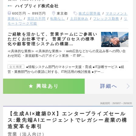
ハイブリィド株式会社
600万円 ～ 899万円
東京都
株式公開準備
マネジメント
業務なし
英語力不問
転勤なし
土日祝休み
フレックス勤務
リ
モートワーク可能
ご経験を活かして、営業チームにご参画い
ただくお仕事です。 営業プロセスの標準
化や顧客管理システムの構築…
≪具体的な業務≫ ≪具体的な業務≫ ・web広告などからの見込み客への問い合
わせ対応 ・新規顧客へのアポイント業務 ・IT BP…
●情報システム部門のマネジャー支援・育成 ●IT診断サービス ●経
会社概要
営・業務部門からの要請に対する、IT利活用の検討推進 ●デー…
興味あり
詳細へ
掲載期間
26/08/07～26/08/20
【生成AI×建築DX】エンタープライズセール
ス:最先端AIエージェントでレガシー産業の構
造変革を牽引
営業（法人向け）