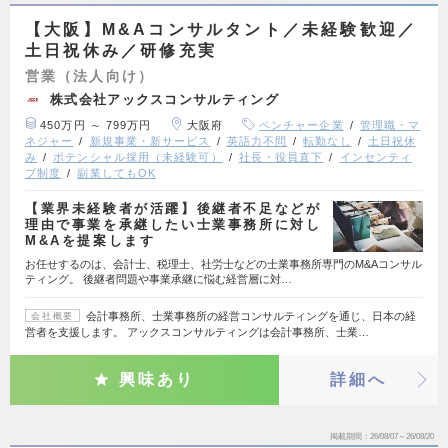
【大阪】M&Aコンサルタント／未経験歓迎／
土日祝休み／研修充実
営業（法人向け）
株式会社アックスコンサルティング
450万円 ～ 799万円
大阪府
ベンチャー企業
管理職・マ
ネジャー
新規事業・新サービス
英語力不問
転勤なし
土日祝休
み
ポテンシャル採用（未経験可）
社長・役員直下
インセンティ
ブ制度
副業してもOK
【業界未経験者が活躍】後継者不足などが
理由で事業を承継したい士業事務所に対し
M&Aを提案します
お任せするのは、会計士、税理士、社労士などの士業事務所専門のM&Aコンサル
ティング。 後継者問題や事業承継に悩む経営層に対…
会計事務所、士業事務所の経営コンサルティングを通じ、日本の経
会社概要
営者を支援します。 アックスコンサルティングは会計事務所、士業…
興味あり
詳細へ
掲載期間
26/08/07～26/08/20