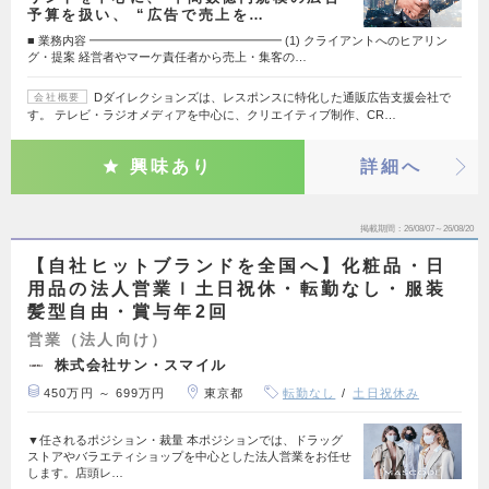
予算を扱い、 “広告で売上を…
■ 業務内容 ━━━━━━━━━━━━━━━━ (1) クライアントへのヒアリン
グ・提案 経営者やマーケ責任者から売上・集客の…
Dダイレクションズは、レスポンスに特化した通販広告支援会社で
会社概要
す。 テレビ・ラジオメディアを中心に、クリエイティブ制作、CR…
興味あり
詳細へ
掲載期間
26/08/07～26/08/20
【自社ヒットブランドを全国へ】化粧品・日
用品の法人営業ｌ土日祝休・転勤なし・服装
髪型自由・賞与年2回
営業（法人向け）
株式会社サン・スマイル
450万円 ～ 699万円
東京都
転勤なし
土日祝休み
▼任されるポジション・裁量 本ポジションでは、ドラッグ
ストアやバラエティショップを中心とした法人営業をお任せ
します。店頭レ…