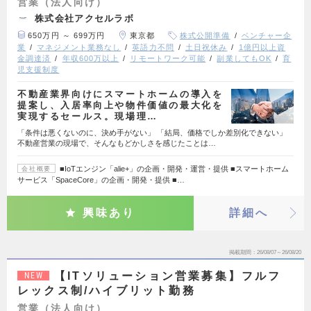
営業（法人向け）
株式会社アクセルラボ
650万円 ～ 699万円
東京都
株式公開準備
ベンチャー企
業
マネジメント業務なし
英語力不問
土日祝休み
1億円以上資
金調達済
年収600万以上
リモートワーク可能
副業してもOK
育
児支援制度
不動産業界向けにスマートホームの導入を
提案し、入居率向上や物件価値の最大化を
実現するセールス。現場理…
「条件は悪くないのに、決め手がない」 「結局、価格でしか差別化できない」
不動産営業の現場で、そんなもどかしさを感じたことは…
■IoTエンジン「alie+」の企画・開発・運営・提供 ■スマートホーム
会社概要
サービス「SpaceCore」の企画・開発・提供 ■…
興味あり
詳細へ
掲載期間
26/08/07～26/08/20
【ITソリューション営業募集】フルフ
NEW
レックス制/ハイブリット勤務
営業（法人向け）