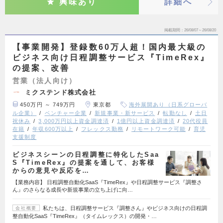
興味あり
詳細へ
掲載期間
26/08/07～26/08/20
【事業開発】登録数60万人超！国内最大級の
ビジネス向け日程調整サービス『TimeRex』
の提案、改善
営業（法人向け）
ミクステンド株式会社
450万円 ～ 749万円
東京都
海外展開あり（日系グローバ
ル企業）
ベンチャー企業
新規事業・新サービス
転勤なし
土日
祝休み
3,000万円以上資金調達済
1億円以上資金調達済
20代役員
在籍
年収600万以上
フレックス勤務
リモートワーク可能
育児
支援制度
ビジネスシーンの日程調整に特化したSaa
S『TimeRex』の提案を通して、お客様
からの意見や反応を…
【業務内容】 日程調整自動化SaaS『TimeRex』や日程調整サービス『調整さ
ん』のさらなる成長や新規事業の立ち上げに向…
私たちは、日程調整サービス『調整さん』やビジネス向けの日程調
会社概要
整自動化SaaS『TimeRex』（タイムレックス）の開発・…