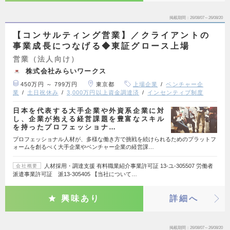
掲載期間
26/08/07～26/08/20
【コンサルティング営業】／クライアントの
事業成長につなげる◆東証グロース上場
営業（法人向け）
株式会社みらいワークス
450万円 ～ 799万円
東京都
上場企業
ベンチャー企
業
土日祝休み
3,000万円以上資金調達済
インセンティブ制度
日本を代表する大手企業や外資系企業に対
し、企業が抱える経営課題を豊富なスキル
を持ったプロフェッショナ…
プロフェッショナル人材が、多様な働き方で挑戦を続けられるためのプラットフ
ォームを創るべく大手企業やベンチャー企業の経営課…
人材採用・調達支援 有料職業紹介事業許可証 13-ユ-305507 労働者
会社概要
派遣事業許可証 派13-305405 【当社について…
興味あり
詳細へ
掲載期間
26/08/07～26/08/20