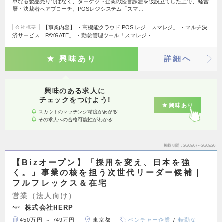
単なる製品売りではなく、ターゲット企業の経営課題を仮説立てした上で、経営
層・決裁者へアプローチ。POSレジシステム「スマ…
【事業内容】 ・高機能クラウド POS レジ「スマレジ」 ・マルチ決
会社概要
済サービス「PAYGATE」 ・勤怠管理ツール「スマレジ・…
興味あり
詳細へ
興味のある求人に
チェックをつけよう!
興味あり
スカウトのマッチング精度があがる!
その求人への合格可能性がわかる!
掲載期間
26/08/07～26/08/20
【Bizオープン】「採用を変え、日本を強
く。」事業の核を担う次世代リーダー候補｜
フルフレックス＆在宅
営業（法人向け）
株式会社HERP
450万円 ～ 749万円
東京都
ベンチャー企業
転勤な