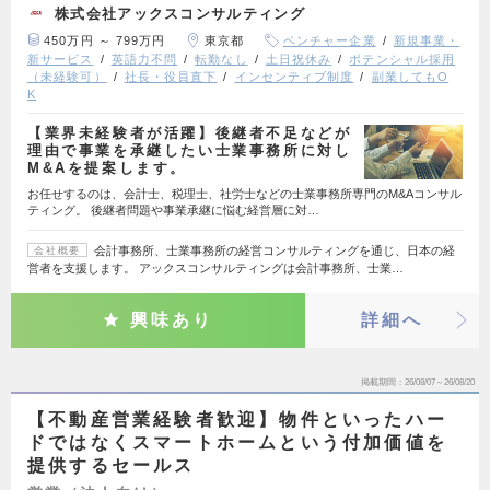
株式会社アックスコンサルティング
450万円 ～ 799万円
東京都
ベンチャー企業
新規事業・
新サービス
英語力不問
転勤なし
土日祝休み
ポテンシャル採用
（未経験可）
社長・役員直下
インセンティブ制度
副業してもO
K
【業界未経験者が活躍】後継者不足などが
理由で事業を承継したい士業事務所に対し
M&Aを提案します。
お任せするのは、会計士、税理士、社労士などの士業事務所専門のM&Aコンサル
ティング。 後継者問題や事業承継に悩む経営層に対…
会計事務所、士業事務所の経営コンサルティングを通じ、日本の経
会社概要
営者を支援します。 アックスコンサルティングは会計事務所、士業…
興味あり
詳細へ
掲載期間
26/08/07～26/08/20
【不動産営業経験者歓迎】物件といったハー
ドではなくスマートホームという付加価値を
提供するセールス