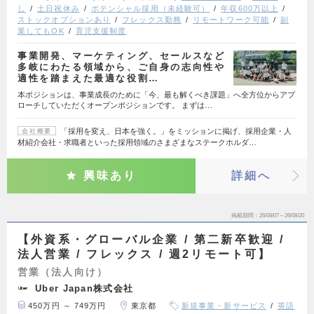
し
土日祝休み
ポテンシャル採用（未経験可）
年収600万以上
ストックオプションあり
フレックス勤務
リモートワーク可能
副
業してもOK
育児支援制度
事業開発、マーケティング、セールスなど
多岐にわたる領域から、ご自身の志向性や
適性を踏まえた最適な役割…
本ポジションは、事業成長のために「今、最も解くべき課題」へ全方位からアプ
ローチしていただくオープンポジションです。 まずは…
「採用を変え、日本を強く。」をミッションに掲げ、採用企業・人
会社概要
材紹介会社・求職者といった採用領域のさまざまなステークホルダ…
興味あり
詳細へ
掲載期間
26/08/07～26/08/20
【外資系・グローバル企業 / 第二新卒歓迎 /
法人営業 / フレックス / 週2リモート可】
営業（法人向け）
Uber Japan株式会社
450万円 ～ 749万円
東京都
新規事業・新サービス
英語