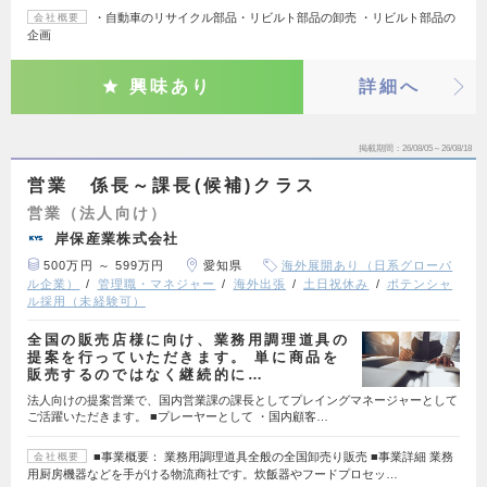
・自動車のリサイクル部品・リビルト部品の卸売 ・リビルト部品の
会社概要
企画
興味あり
詳細へ
掲載期間
26/08/05～26/08/18
営業 係長～課長(候補)クラス
営業（法人向け）
岸保産業株式会社
500万円 ～ 599万円
愛知県
海外展開あり（日系グローバ
ル企業）
管理職・マネジャー
海外出張
土日祝休み
ポテンシャ
ル採用（未経験可）
全国の販売店様に向け、業務用調理道具の
提案を行っていただきます。 単に商品を
販売するのではなく継続的に…
法人向けの提案営業で、国内営業課の課長としてプレイングマネージャーとして
ご活躍いただきます。 ■プレーヤーとして ・国内顧客…
■事業概要： 業務用調理道具全般の全国卸売り販売 ■事業詳細 業務
会社概要
用厨房機器などを手がける物流商社です。炊飯器やフードプロセッ…