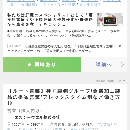
ル採用（未経験可）
リモートワーク可能
育児支援制度
私たちは肝臓のスペシャリストとして「肝
疾患重症度や予後評価の侵襲検査や肝発癌
から患者を救う」をミッシ…
■業務詳細 ・既存顧客の機器更新営業 ・新規顧客の開拓営業（セミナーや展示
会・ご紹介によるインバウンドセールス） ・製品説明や…
低侵襲医療機器の輸入販売 現在、「下肢静脈瘤血管内治療用レーザ
会社概要
ー ELVeSレーザー1470」「前立腺肥大症治療用レーザー C…
興味あり
詳細へ
掲載期間
26/08/07～26/08/20
【ルート営業】神戸製鋼グループ/金属加工製
品の提案営業/フレックスタイム制など働き方
◎
営業（法人向け）
エスシーウエル株式会社
400万円 ～ 599万円
東京都、富山県、福岡県
英語力不
問
土日祝休み
フレックス勤務
リモートワーク可能