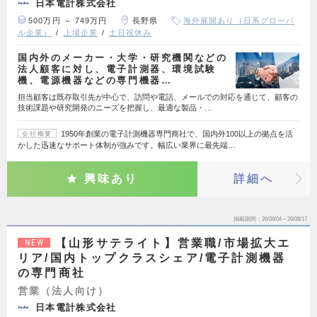
日本電計株式会社
500万円 ～ 749万円
長野県
海外展開あり（日系グローバ
ル企業）
上場企業
土日祝休み
国内外のメーカー・大学・研究機関などの
法人顧客に対し、電子計測器、環境試験
機、電源機器などの専門機器…
担当顧客は既存取引先が中心で、訪問や電話、メールでの対応を通じて、顧客の
技術課題や研究開発のニーズを把握し、最適な製品・…
1950年創業の電子計測機器専門商社で、国内外100以上の拠点を活
会社概要
かした迅速なサポート体制が強みです。幅広い業界に最先端…
興味あり
詳細へ
掲載期間
26/08/04～26/08/17
【山形サテライト】営業職/市場拡大エ
NEW
リア/国内トップクラスシェア/電子計測機器
の専門商社
営業（法人向け）
日本電計株式会社