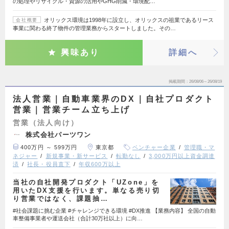
の処理やリサイクル・資源の活用やGHG削減・環境配…
オリックス環境は1998年に設立し、オリックスの祖業であるリース
会社概要
事業に関わる終了物件の管理業務からスタートしました。その…
興味あり
詳細へ
掲載期間
26/08/06～26/08/19
法人営業｜自動車業界のDX｜自社プロダクト
営業｜営業チーム立ち上げ
営業（法人向け）
株式会社パーツワン
400万円 ～ 599万円
東京都
ベンチャー企業
管理職・マ
ネジャー
新規事業・新サービス
転勤なし
3,000万円以上資金調達
済
社長・役員直下
年収600万以上
当社の自社開発プロダクト「UZone」を
用いたDX支援を行います。単なる売り切
り営業ではなく、課題抽…
#社会課題に挑む企業 #チャレンジできる環境 #DX推進 【業務内容】 全国の自動
車整備事業者や運送会社（合計30万社以上）に向…