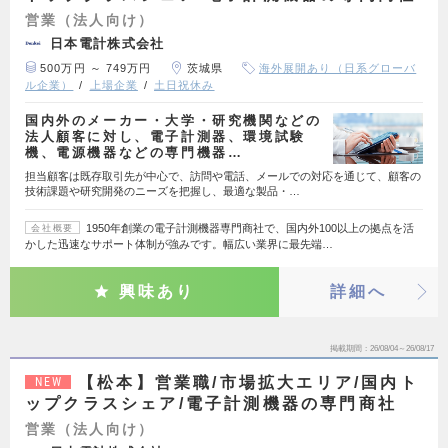
営業（法人向け）
日本電計株式会社
500万円 ～ 749万円
茨城県
海外展開あり（日系グローバ
ル企業）
上場企業
土日祝休み
国内外のメーカー・大学・研究機関などの
法人顧客に対し、電子計測器、環境試験
機、電源機器などの専門機器…
担当顧客は既存取引先が中心で、訪問や電話、メールでの対応を通じて、顧客の
技術課題や研究開発のニーズを把握し、最適な製品・…
1950年創業の電子計測機器専門商社で、国内外100以上の拠点を活
会社概要
かした迅速なサポート体制が強みです。幅広い業界に最先端…
興味あり
詳細へ
掲載期間
26/08/04～26/08/17
【松本】営業職/市場拡大エリア/国内ト
NEW
ップクラスシェア/電子計測機器の専門商社
営業（法人向け）