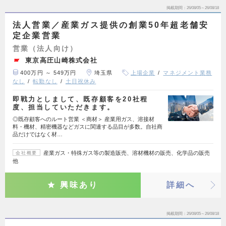
掲載期間
26/08/05～26/08/18
法人営業／産業ガス提供の創業50年超老舗安
定企業営業
営業（法人向け）
東京高圧山崎株式会社
400万円 ～ 549万円
埼玉県
上場企業
マネジメント業務
なし
転勤なし
土日祝休み
即戦力としまして、既存顧客を20社程
度、担当していただきます。
◎既存顧客へのルート営業 ＜商材＞ 産業用ガス、溶接材
料・機材、精密機器などガスに関連する品目が多数。自社商
品だけではなく材…
産業ガス・特殊ガス等の製造販売、溶材機材の販売、化学品の販売
会社概要
他
興味あり
詳細へ
掲載期間
26/08/05～26/08/18