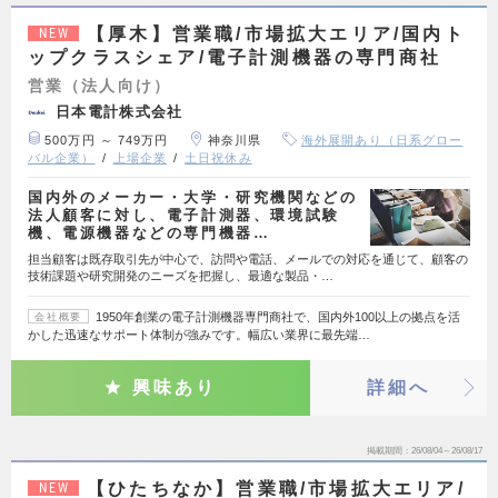
【厚木】営業職/市場拡大エリア/国内ト
NEW
ップクラスシェア/電子計測機器の専門商社
営業（法人向け）
日本電計株式会社
500万円 ～ 749万円
神奈川県
海外展開あり（日系グロー
バル企業）
上場企業
土日祝休み
国内外のメーカー・大学・研究機関などの
法人顧客に対し、電子計測器、環境試験
機、電源機器などの専門機器…
担当顧客は既存取引先が中心で、訪問や電話、メールでの対応を通じて、顧客の
技術課題や研究開発のニーズを把握し、最適な製品・…
1950年創業の電子計測機器専門商社で、国内外100以上の拠点を活
会社概要
かした迅速なサポート体制が強みです。幅広い業界に最先端…
興味あり
詳細へ
掲載期間
26/08/04～26/08/17
【ひたちなか】営業職/市場拡大エリア/
NEW