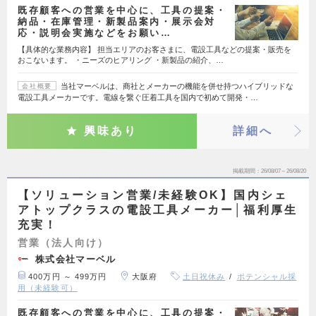
既存顧客への営業を中心に、工具の提案・
納品・在庫管理・新製品案内・展示会対
応・説明会実施などをお願い…
【具体的な業務内容】 担当エリアのお客さまに、電設工具などの提案・販売を
おこないます。 ・ニーズのヒアリング ・新製品の紹介、…
当社マーベルは、商社とメーカーの機能を併せ持つハイブリッドな
会社概要
電設工具メーカーです。電線を繋ぐ圧着工具を国内で初めて開発・…
興味あり
詳細へ
掲載期間
26/08/07～26/08/20
【ソリューション営業/未経験OK】国内シェ
アトップクラスの電設工具メーカー│福利厚生
充実！
営業（法人向け）
株式会社マーベル
400万円 ～ 499万円
大阪府
土日祝休み
ポテンシャル採
用（未経験可）
既存顧客への営業を中心に、工具の提案・