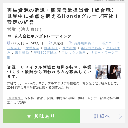
掲載期間
26/08/04～26/08/17
再生資源の調達・販売営業担当者【総合職】
世界中に拠点を構えるHondaグループ商社！
安定の経営
営業（法人向け）
株式会社ホンダトレーディング
600万円 ～ 749万円
東京都
海外展開あり（日系グローバ
ル企業）
大手企業
海外出張
海外折衝
英語力が必要
土日祝休
み
海外転勤
年収600万以上
フレックス勤務
リモートワーク可
能
資源・リサイクル領域に知見を持ち、事業
づくりの段階から関われる方を募集してい
ます。
弊社では、Hondaのサステナブルマテリアル推進の一翼を担う取り組みとして、
2024年度より再生資源に関する調査および企…
原材料、部品、設備、車両等の調達・供給、並びに一部原材料の加
会社概要
工および製造
興味あり
詳細へ