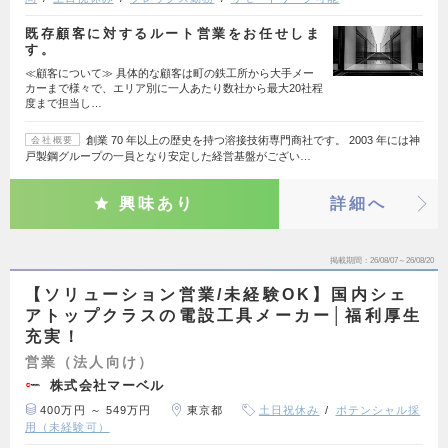
既存顧客に対するルート営業をお任せしま
す。
≪顧客について≫ 具体的な顧客は町の鉄工所から大手メー
カーまで様々で、エリア別に一人あたり数社から最大20社程
度まで担当し…
創業 70 年以上の歴史を持つ溶接技術専門商社です。 2003 年には神
会社概要
戸製鋼グループの一員となり安定した経営基盤がござい…
興味あり
詳細へ
掲載期間
26/08/07～26/08/20
【ソリューション営業/未経験OK】国内シェ
アトップクラスの電設工具メーカー│福利厚生
充実！
営業（法人向け）
株式会社マーベル
400万円 ～ 549万円
東京都
土日祝休み
ポテンシャル採
用（未経験可）