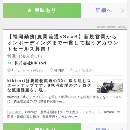
興味あり
詳細へ
掲載期間
26/08/05～26/08/18
【福岡勤務|農業流通×SaaS】新規営業から
オンボーディングまで一貫して担うアカウン
トセールス募集！
営業（法人向け）
株式会社kikitori
450万円 ～ 799万円
福岡県
土日祝休み
kikitoriは農産物流通のDXに取り組むス
タートアップです。9兆円市場のアナログ
な流通課題を、現…
kikitoriは「農とテクノロジーを通して世界中の人々を笑顔にする」をミッション
に、農産物流通のDX（業界特化型Saa…
kikitoriは、農業流通向けクラウド型プラットフォーム「nimaru」の
会社概要
開発・提供に取り組み、農業流通というレガシー…