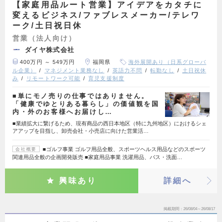
【家庭用品ルート営業】アイデアをカタチに
変えるビジネス/ファブレスメーカー/テレワ
ーク/土日祝日休
営業（法人向け）
ダイヤ株式会社
400万円 ～ 549万円
福岡県
海外展開あり（日系グローバ
ル企業）
マネジメント業務なし
英語力不問
転勤なし
土日祝休
み
リモートワーク可能
育児支援制度
■単にモノ売りの仕事ではありません。
「健康でゆとりある暮らし」の価値観を国
内・外のお客様へお届けし…
■業績拡大に繋げるため、現有商品の西日本地区（特に九州地区）におけるシェ
アアップを目指し、卸売会社・小売店に向けた営業活…
■ゴルフ事業 ゴルフ用品全般、スポーツヘルス用品などのスポーツ
会社概要
関連用品全般の企画開発販売 ■家庭用品事業 洗濯用品、バス・洗面…
興味あり
詳細へ
掲載期間
26/08/04～26/08/17