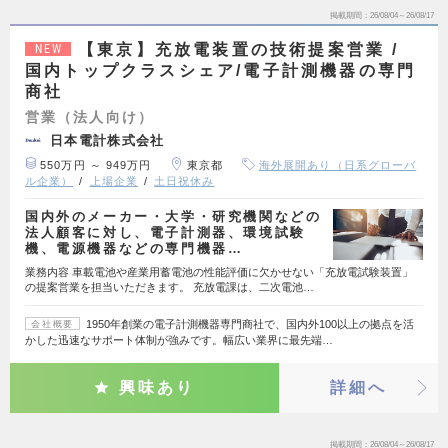
掲載期間
26/08/04～26/08/17
【東京】充放電装置の技術提案営業 /
NEW
国内トップクラスシェア/電子計測機器の専門
商社
営業（法人向け）
日本電計株式会社
550万円 ～ 949万円
東京都
海外展開あり（日系グローバ
ル企業）
上場企業
土日祝休み
国内外のメーカー・大学・研究機関などの
法人顧客に対し、電子計測器、環境試験
機、電源機器などの専門機器…
業務内容 車載電池や産業用蓄電池の性能評価に欠かせない「充放電試験装置」
の提案営業を担当いただきます。 充放電課は、二次電池…
1950年創業の電子計測機器専門商社で、国内外100以上の拠点を活
会社概要
かした迅速なサポート体制が強みです。幅広い業界に最先端…
興味あり
詳細へ
掲載期間
26/08/04～26/08/17