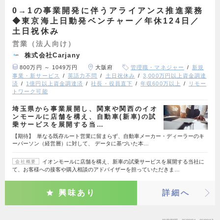
0→1の事業開発に伴うアライアンス推進業務
◆東京海上日動発ベンチャー／年休124日／
土日祝休み
営業（法人向け）
株式会社Carjany
800万円 ～ 1049万円
大阪府
管理職・マネジャー
新規
事業・新サービス
英語力不問
土日祝休み
3,000万円以上資金調達
済
1億円以上資金調達済
社長・役員直下
年収600万以上
リモー
トワーク可能
埼玉県から事業展開し、関東や関西のイオ
ンモールに店舗を構え、自動車(新車)の試
乗サービスを展開する当…
【期待】 単なる既存ルート営業に留まらず、自動車メーカー・ディーラーのキ
ーパーソン（経営層）に対して、 データに基づいた本…
イオンモールに店舗を構え、新車の試乗サービスを展開する当社に
会社概要
て、お客様への接客や購入相談のアドバイザーを担っていただきま…
興味あり
詳細へ