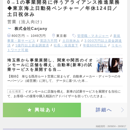
0→1の事業開発に伴うアライアンス推進業務
◆東京海上日動発ベンチャー／年休124日／
土日祝休み
営業（法人向け）
株式会社Carjany
800万円 ～ 1049万円
東京都
管理職・マネジャー
新規
事業・新サービス
英語力不問
土日祝休み
3,000万円以上資金調達
済
1億円以上資金調達済
社長・役員直下
年収600万以上
リモー
トワーク可能
埼玉県から事業展開し、関東や関西のイオ
ンモールに店舗を構え、自動車(新車)の試
乗サービスを展開する当…
【期待】 単なる既存ルート営業に留まらず、自動車メーカー・ディーラーのキ
ーパーソン（経営層）に対して、 データに基づいた本…
イオンモールに店舗を構え、新車の試乗サービスを展開する当社に
会社概要
て、お客様への接客や購入相談のアドバイザーを担っていただきま…
興味あり
詳細へ
掲載期間
26/08/04～26/08/17