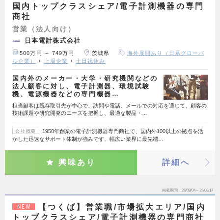
国内トップクラスシェア/電子計測機器の専門
商社
営業（法人向け）
日本電計株式会社
500万円 ～ 749万円
茨城県
海外展開あり（日系グローバ
ル企業）
上場企業
土日祝休み
国内外のメーカー・大学・研究機関などの
法人顧客に対し、電子計測器、環境試験
機、電源機器などの専門機器…
担当顧客は既存取引先が中心で、訪問や電話、メールでの対応を通じて、顧客の
技術課題や研究開発のニーズを把握し、最適な製品・…
1950年創業の電子計測機器専門商社で、国内外100以上の拠点を活
会社概要
かした迅速なサポート体制が強みです。幅広い業界に最先端…
興味あり
詳細へ
掲載期間
26/08/04～26/08/17
【つくば】営業職/市場拡大エリア/国内
NEW
トップクラスシェア/電子計測機器の専門商社