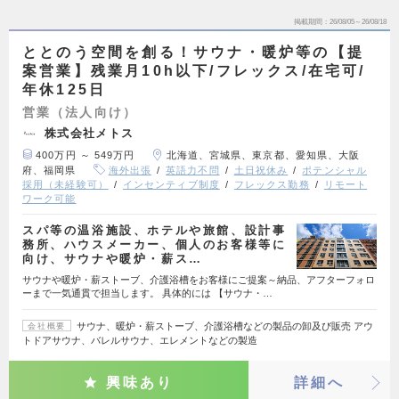
掲載期間
26/08/05～26/08/18
ととのう空間を創る！サウナ・暖炉等の【提
案営業】残業月10h以下/フレックス/在宅可/
年休125日
営業（法人向け）
株式会社メトス
400万円 ～ 549万円
北海道、宮城県、東京都、愛知県、大阪
府、福岡県
海外出張
英語力不問
土日祝休み
ポテンシャル
採用（未経験可）
インセンティブ制度
フレックス勤務
リモート
ワーク可能
スパ等の温浴施設、ホテルや旅館、設計事
務所、ハウスメーカー、個人のお客様等に
向け、サウナや暖炉・薪ス…
サウナや暖炉・薪ストーブ、介護浴槽をお客様にご提案～納品、アフターフォロ
ーまで一気通貫で担当します。 具体的には 【サウナ・…
サウナ、暖炉・薪ストーブ、介護浴槽などの製品の卸及び販売 アウ
会社概要
トドアサウナ、バレルサウナ、エレメントなどの製造
興味あり
詳細へ