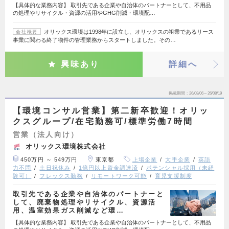
【具体的な業務内容】 取引先である企業や自治体のパートナーとして、不用品
の処理やリサイクル・資源の活用やGHG削減・環境配…
オリックス環境は1998年に設立し、オリックスの祖業であるリース
会社概要
事業に関わる終了物件の管理業務からスタートしました。その…
興味あり
詳細へ
掲載期間
26/08/06～26/08/19
【環境コンサル営業】第二新卒歓迎！オリッ
クスグループ/在宅勤務可/標準労働7時間
営業（法人向け）
オリックス環境株式会社
450万円 ～ 549万円
東京都
上場企業
大手企業
英語
力不問
土日祝休み
1億円以上資金調達済
ポテンシャル採用（未経
験可）
フレックス勤務
リモートワーク可能
育児支援制度
取引先である企業や自治体のパートナーと
して、廃棄物処理やリサイクル、資源活
用、温室効果ガス削減など環…
【具体的な業務内容】 取引先である企業や自治体のパートナーとして、不用品