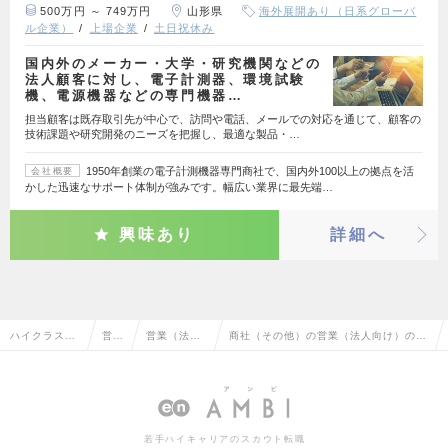
500万円 ～ 749万円
山形県
海外展開あり（日系グローバ
ル企業）
上場企業
土日祝休み
国内外のメーカー・大学・研究機関などの
法人顧客に対し、電子計測器、環境試験
機、電源機器などの専門機器…
担当顧客は既存取引先が中心で、訪問や電話、メールでの対応を通じて、顧客の
技術課題や研究開発のニーズを把握し、最適な製品・…
1950年創業の電子計測機器専門商社で、国内外100以上の拠点を活
会社概要
かした迅速なサポート体制が強みです。幅広い業界に最先端…
興味あり
詳細へ
ハイクラス求
営業
営業（法人
商社（その他）の営業（法人向け）の転
人TOP
系
向け）
職・求人情報一覧
若手ハイキャリアのスカウト転職