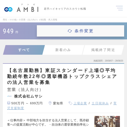
若手ハイキャリアのスカウト転職
商社（その他）の営業（法人向け）の転職・求人情報
949
条件変更
件
すべて
新着のみ
掲載終了間近
掲載期間
26/08/07～26/08/20
【名古屋勤務】東証スタンダード上場◎平均
勤続年数22年◎選挙機器トップクラスシェア
の法人営業を募集
営業（法人向け）
株式会社ムサシ
500万円 ～ 699万円
愛知県
上場企業
土日祝休み
育
児支援制度
＜仕事内容＞ 中部地方を担当する法人営業として、既存顧
客への提案活動が中心です。 ・自治体の選挙業務効率化シ