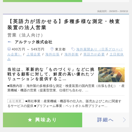
掲載期間
26/08/05～26/08/18
【英語力が活かせる】多種多様な測定・検査
装置の法人営業
営業（法人向け）
アルテック株式会社
400万円 ～ 549万円
東京都
海外展開あり（日系グローバ
ル企業）
上場企業
海外出張
海外折衝
英語力が必要
土日祝休
み
当社は、革新的な「ものづくり」などに挑
戦する顧客に対して、鮮度の高い優れたソ
リューションを提供するこ…
■職務内容： 海外製の多種多様な測定・検査装置の国内営業（出張も含む） ・産
業機械・機器の営業（提案型営業、仕様打ち合わせ、…
■商社事業：産業機械・機器等の仕入れ、販売およびこれに関連す
会社概要
るサービスの提供 ■プリフォーム事業：ペットボトル用プリフォー…
興味あり
詳細へ