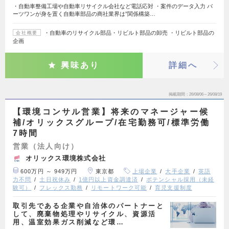
・自動車整備工場や自動車リサイクル会社など電話応対 ・案件のデータ入力 パ
ーツワンが身を置く自動車部品の商社業界は”関係構築…
・自動車のリサイクル部品・リビルト部品の卸売 ・リビルト部品の
会社概要
企画
興味あり
詳細へ
掲載期間
26/08/06～26/08/19
【環境コンサル営業】将来のマネージャー候
補/オリックスグループ/在宅勤務可/標準労働
7時間
営業（法人向け）
オリックス環境株式会社
600万円 ～ 949万円
東京都
上場企業
大手企業
英語
力不問
土日祝休み
1億円以上資金調達済
ポテンシャル採用（未経
験可）
フレックス勤務
リモートワーク可能
育児支援制度
取引先である企業や自治体のパートナーと
して、廃棄物処理やリサイクル、資源活
用、温室効果ガス削減など環…