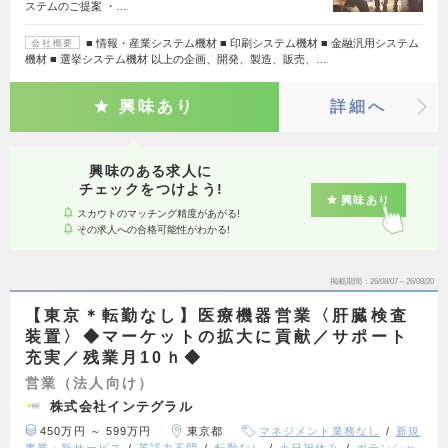
ステムのご提案 ・…
■ 情報・産業システム機材 ■ 印刷システム機材 ■ 金融汎用システム
会社概要
機材 ■ 選挙システム機材 以上の企画、開発、製造、販売、…
興味あり
詳細へ
興味のある求人に
チェックをつけよう!
興味あり
スカウトのマッチング精度があがる!
その求人への合格可能性がわかる!
掲載期間
26/08/07～26/08/20
【東京＊転勤なし】医療機器営業〈肝臓検査
装置〉◆マーケットの拡大に貢献／サポート
充実／残業月10ｈ◆
営業（法人向け）
株式会社インテグラル
450万円 ～ 599万円
東京都
マネジメント業務なし
新規
事業・新サービス
英語力不問
転勤なし
土日祝休み
ポテンシャ