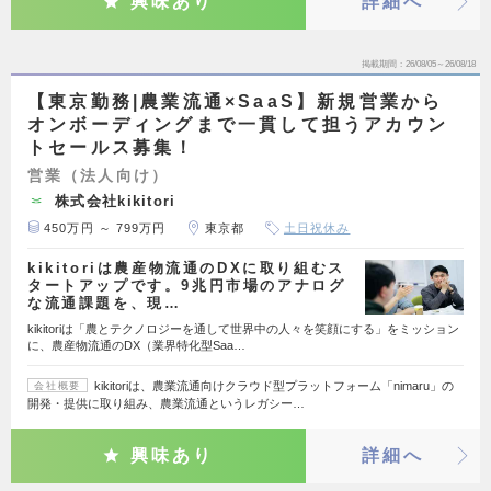
興味あり
詳細へ
掲載期間
26/08/05～26/08/18
【東京勤務|農業流通×SaaS】新規営業から
オンボーディングまで一貫して担うアカウン
トセールス募集！
営業（法人向け）
株式会社kikitori
450万円 ～ 799万円
東京都
土日祝休み
kikitoriは農産物流通のDXに取り組むス
タートアップです。9兆円市場のアナログ
な流通課題を、現…
kikitoriは「農とテクノロジーを通して世界中の人々を笑顔にする」をミッション
に、農産物流通のDX（業界特化型Saa…
kikitoriは、農業流通向けクラウド型プラットフォーム「nimaru」の
会社概要
開発・提供に取り組み、農業流通というレガシー…
興味あり
詳細へ