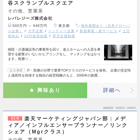
谷スクランブルスクエア
その他、営業系
レバレジーズ株式会社
500万円 ～ 649万円
東京都
海外展開あり（日系グローバ
ル企業）
大手企業
ベンチャー企業
新規事業・新サービス
土日
祝休み
20代役員在籍
育児支援制度
病院・介護施設等の事業所を回り、老人ホームへの入居を希
望する顧客がいないかヒアリングをし、マッチングをはかり
ます。医療ソ…
IT・医療の分野で業界TOPクラスのサービスを保有。 企業の安定性
会社概要
と成長性を担保する独自の経営戦略のもと、2005年の創業…
興味あり
詳細へ
掲載期間
26/08/02～26/08/15
楽天マーケティングジャパン部：メデ
NEW
ィア／インフルエンサープランナー／リンク
シェア（Mgrクラス）
その他、営業系