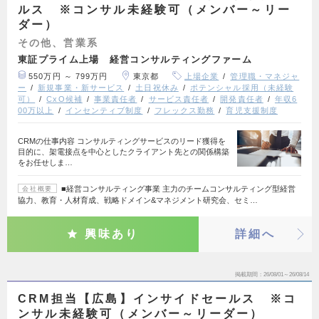
ルス ※コンサル未経験可（メンバー～リー
ダー）
その他、営業系
東証プライム上場 経営コンサルティングファーム
550万円 ～ 799万円
東京都
上場企業
管理職・マネジャ
ー
新規事業・新サービス
土日祝休み
ポテンシャル採用（未経験
可）
CxO候補
事業責任者
サービス責任者
開発責任者
年収6
00万以上
インセンティブ制度
フレックス勤務
育児支援制度
CRMの仕事内容 コンサルティングサービスのリード獲得を
目的に、架電接点を中心としたクライアント先との関係構築
をお任せしま…
■経営コンサルティング事業 主力のチームコンサルティング型経営
会社概要
協力、教育・人材育成、戦略ドメイン&マネジメント研究会、セミ…
興味あり
詳細へ
掲載期間
26/08/01～26/08/14
CRM担当【広島】インサイドセールス ※コ
ンサル未経験可（メンバー～リーダー）