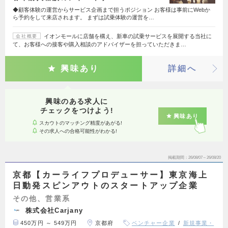
◆顧客体験の運営からサービス企画まで担うポジション お客様は事前にWebか
ら予約をして来店されます。 まずは試乗体験の運営を…
イオンモールに店舗を構え、新車の試乗サービスを展開する当社に
会社概要
て、お客様への接客や購入相談のアドバイザーを担っていただきま…
興味あり
詳細へ
興味のある求人に
チェックをつけよう!
興味あり
スカウトのマッチング精度があがる!
その求人への合格可能性がわかる!
掲載期間
26/08/07～26/08/20
京都【カーライフプロデューサー】東京海上
日動発スピンアウトのスタートアップ企業
その他、営業系
株式会社Carjany
450万円 ～ 549万円
京都府
ベンチャー企業
新規事業・