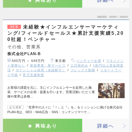
興味あり
詳細へ
掲載期間
26/08/07～26/08/20
未経験★インフルエンサーマーケティ
NEW
ング/フィールドセールス★累計支援実績5,20
0社超！ベンチャー
その他、営業系
株式会社PLAN-B
500万円 ～ 649万円
東京都
ベンチャー企業
マネジメン
ト業務なし
新規事業・新サービス
土日祝休み
1億円以上資金調達
済
ポテンシャル採用（未経験可）
フレックス勤務
リモートワー
ク可能
育児支援制度
お客様の課題を元に、主にインフルエンサーを起用した施
策、サービスの企画・提案を行います。営業活動いただく業
種や業界は多種…
「世界中の人々に『！』と『』を」をミッションに掲げる株式会社
会社概要
PLAN-Bは、SEO・Web広告・SNS・コンテンツマーケ…
興味あり
詳細へ