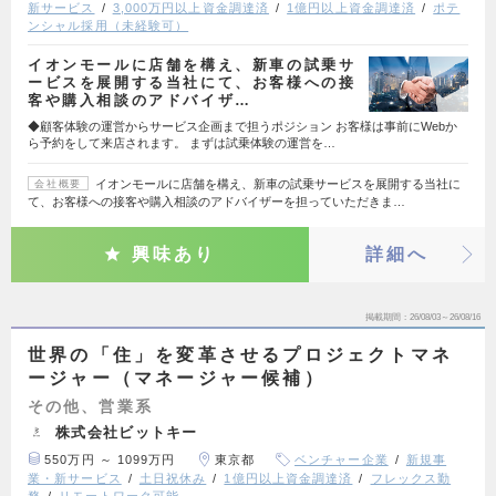
新サービス
3,000万円以上資金調達済
1億円以上資金調達済
ポテ
ンシャル採用（未経験可）
イオンモールに店舗を構え、新車の試乗サ
ービスを展開する当社にて、お客様への接
客や購入相談のアドバイザ…
◆顧客体験の運営からサービス企画まで担うポジション お客様は事前にWebか
ら予約をして来店されます。 まずは試乗体験の運営を…
イオンモールに店舗を構え、新車の試乗サービスを展開する当社に
会社概要
て、お客様への接客や購入相談のアドバイザーを担っていただきま…
興味あり
詳細へ
掲載期間
26/08/03～26/08/16
世界の「住」を変革させるプロジェクトマネ
ージャー（マネージャー候補）
その他、営業系
株式会社ビットキー
550万円 ～ 1099万円
東京都
ベンチャー企業
新規事
業・新サービス
土日祝休み
1億円以上資金調達済
フレックス勤
務
リモートワーク可能