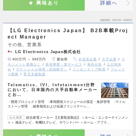
興味あり
詳細へ
掲載期間
26/07/28～26/08/10
【LG Electronics Japan】 B2B車載Proj
ect Manager
その他、営業系
LG Electronics Japan株式会社
400万円 ～ 999万円
愛知県
外資系企業
大手企業
マ
ネジメント業務なし
新規事業・新サービス
海外出張
土日祝休
み
ポテンシャル採用（未経験可）
インセンティブ制度
フレック
ス勤務
育児支援制度
Telematics、IVI、Infotainment分野
において、日本国内の大手自動車メーカー
とお…
・開発プロジェクト管理 -車両開発スケジュールの策定・進捗管理 -マイル
ストーン管理 -顧客報告および会議ファシリテーシ…
総合家電メーカー 【主要取扱製品】 ＜ホーム・エンターテインメン
会社概要
ト＞ 液晶テレビ、有機ELテレビ、サウンドバー ＜ホーム・アプラ…