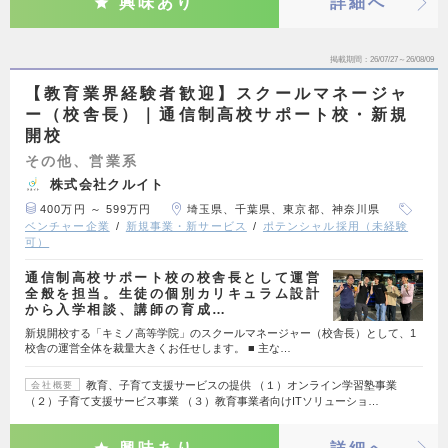
興味あり
詳細へ
掲載期間
26/07/27～26/08/09
【教育業界経験者歓迎】スクールマネージャ
ー（校舎長）｜通信制高校サポート校・新規
開校
その他、営業系
株式会社クルイト
400万円 ～ 599万円
埼玉県、千葉県、東京都、神奈川県
ベンチャー企業
新規事業・新サービス
ポテンシャル採用（未経験
可）
通信制高校サポート校の校舎長として運営
全般を担当。生徒の個別カリキュラム設計
から入学相談、講師の育成…
新規開校する「キミノ高等学院」のスクールマネージャー（校舎長）として、1
校舎の運営全体を裁量大きくお任せします。 ■ 主な…
教育、子育て支援サービスの提供 （１）オンライン学習塾事業
会社概要
（２）子育て支援サービス事業 （３）教育事業者向けITソリューショ…