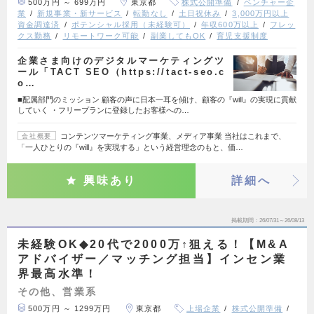
500万円 ～ 699万円
東京都
株式公開準備
ベンチャー企
業
新規事業・新サービス
転勤なし
土日祝休み
3,000万円以上
資金調達済
ポテンシャル採用（未経験可）
年収600万以上
フレッ
クス勤務
リモートワーク可能
副業してもOK
育児支援制度
企業さま向けのデジタルマーケティングツ
ール「TACT SEO（https://tact-seo.c
o…
■配属部門のミッション 顧客の声に日本一耳を傾け、顧客の『will』の実現に貢献
していく ・フリープランに登録したお客様への…
コンテンツマーケティング事業、メディア事業 当社はこれまで、
会社概要
「一人ひとりの『will』を実現する」という経営理念のもと、価…
興味あり
詳細へ
掲載期間
26/07/31～26/08/13
未経験OK◆20代で2000万↑狙える！【M&A
アドバイザー／マッチング担当】インセン業
界最高水準！
その他、営業系
500万円 ～ 1299万円
東京都
上場企業
株式公開準備