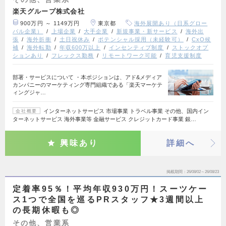
楽天グループ株式会社
900万円 ～ 1149万円
東京都
海外展開あり（日系グロー
バル企業）
上場企業
大手企業
新規事業・新サービス
海外出
張
海外折衝
土日祝休み
ポテンシャル採用（未経験可）
CxO候
補
海外転勤
年収600万以上
インセンティブ制度
ストックオプ
ションあり
フレックス勤務
リモートワーク可能
育児支援制度
部署・サービスについて ・本ポジションは、アド&メディア
カンパニーのマーケティング専門組織である「楽天マーケテ
ィングジャ…
インターネットサービス 市場事業 トラベル事業 その他、国内イン
会社概要
ターネットサービス 海外事業等 金融サービス クレジットカード事業 銀…
興味あり
詳細へ
掲載期間
26/08/02～26/08/23
定着率95％！平均年収930万円！スーツケー
ス1つで全国を巡るPRスタッフ★3週間以上
の長期休暇も◎
その他、営業系