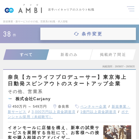
若手ハイキャリアのスカウト転職
新規事業・新サービスのその他、営業系の転職・求人情報
38
条件変更
件
すべて
新着のみ
掲載終了間近
掲載期間
26/08/07～26/08/20
奈良【カーライフプロデューサー】東京海上
日動発スピンアウトのスタートアップ企業
その他、営業系
株式会社Carjany
450万円 ～ 549万円
奈良県
ベンチャー企業
新規事業・
新サービス
3,000万円以上資金調達済
1億円以上資金調達済
ポテ
ンシャル採用（未経験可）
イオンモールに店舗を構え、新車の試乗サ
ービスを展開する当社にて、お客様への接
客や購入相談のアドバイザ…