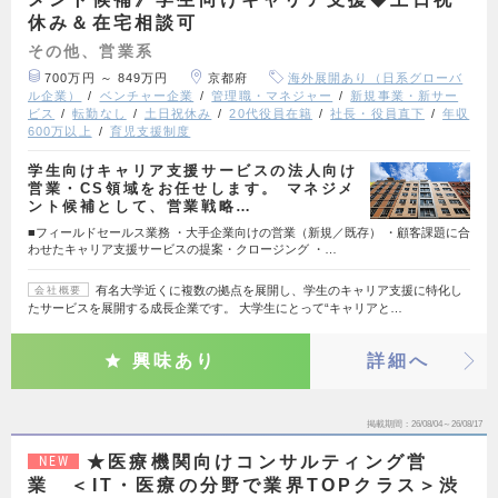
休み＆在宅相談可
その他、営業系
700万円 ～ 849万円
京都府
海外展開あり（日系グローバ
ル企業）
ベンチャー企業
管理職・マネジャー
新規事業・新サー
ビス
転勤なし
土日祝休み
20代役員在籍
社長・役員直下
年収
600万以上
育児支援制度
学生向けキャリア支援サービスの法人向け
営業・CS領域をお任せします。 マネジメ
ント候補として、営業戦略…
■フィールドセールス業務 ・大手企業向けの営業（新規／既存） ・顧客課題に合
わせたキャリア支援サービスの提案・クロージング ・…
有名大学近くに複数の拠点を展開し、学生のキャリア支援に特化し
会社概要
たサービスを展開する成長企業です。 大学生にとって“キャリアと…
興味あり
詳細へ
掲載期間
26/08/04～26/08/17
★医療機関向けコンサルティング営
NEW
業 ＜IT・医療の分野で業界TOPクラス＞渋