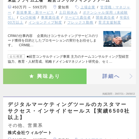
450万円 ～ 599万円
愛知県
上場企業
管理職・マネジャ
ー
新規事業・新サービス
土日祝休み
ポテンシャル採用（未経験
可）
CxO候補
事業責任者
サービス責任者
開発責任者
年収6
00万以上
インセンティブ制度
フレックス勤務
育児支援制度
CRMの仕事内容 企業向けコンサルティングサービスのリ
ード獲得を目的としたプロモーションの実行をお任せしま
す。 CRM統…
■経営コンサルティング事業 主力のチームコンサルティング型経営
会社概要
協力、教育・人材育成、戦略ドメイン&マネジメント研究会、セミ…
興味あり
詳細へ
掲載期間
26/07/31～26/08/13
デジタルマーケティングツールのカスタマー
サクセス・インサイドセールス【実績6500社
以上】
その他、営業系
株式会社ウィルゲート