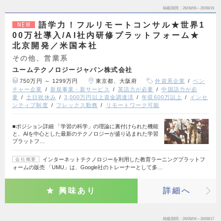
掲載期間
26/08/06～26/08/19
語学力！フルリモートコンサル★世界1
NEW
00万社導入/AI社内研修プラットフォーム★
北京開発／米国本社
その他、営業系
ユームテクノロジージャパン株式会社
750万円 ～ 1299万円
東京都、大阪府
外資系企業
ベン
チャー企業
新規事業・新サービス
英語力が必要
中国語力が必
要
土日祝休み
3,000万円以上資金調達済
年収600万以上
インセ
ンティブ制度
フレックス勤務
リモートワーク可能
■ポジション詳細 「学習の科学」の理論に裏付けられた機能
と、AIを中心とした最新のテクノロジーが盛り込まれた学習
プラットフ…
インターネットテクノロジーを利用した教育ラーニングプラットフ
会社概要
ォームの販売 「UMU」は、Google社のトレーナーとして多…
興味あり
詳細へ
掲載期間
26/08/04～26/08/17