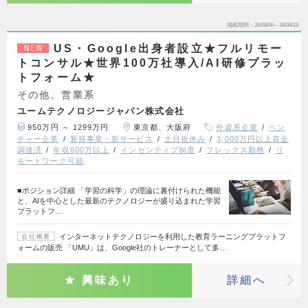
掲載期間
26/08/06～26/08/19
US・Google出身者設立★フルリモー
NEW
トコンサル★世界100万社導入/AI研修プラッ
トフォーム★
その他、営業系
ユームテクノロジージャパン株式会社
950万円 ～ 1299万円
東京都、大阪府
外資系企業
ベン
チャー企業
新規事業・新サービス
土日祝休み
3,000万円以上資金
調達済
年収600万以上
インセンティブ制度
フレックス勤務
リ
モートワーク可能
■ポジション詳細 「学習の科学」の理論に裏付けられた機能
と、AIを中心とした最新のテクノロジーが盛り込まれた学習
プラットフ…
インターネットテクノロジーを利用した教育ラーニングプラットフ
会社概要
ォームの販売 「UMU」は、Google社のトレーナーとして多…
興味あり
詳細へ