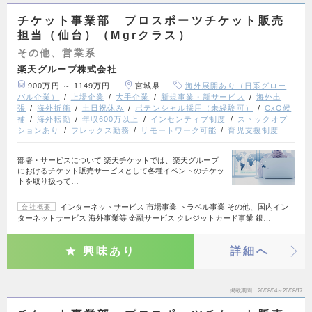
チケット事業部 プロスポーツチケット販売
担当（仙台）（Mgrクラス）
その他、営業系
楽天グループ株式会社
900万円 ～ 1149万円
宮城県
海外展開あり（日系グロー
バル企業）
上場企業
大手企業
新規事業・新サービス
海外出
張
海外折衝
土日祝休み
ポテンシャル採用（未経験可）
CxO候
補
海外転勤
年収600万以上
インセンティブ制度
ストックオプ
ションあり
フレックス勤務
リモートワーク可能
育児支援制度
部署・サービスについて 楽天チケットでは、楽天グループ
におけるチケット販売サービスとして各種イベントのチケッ
トを取り扱って…
インターネットサービス 市場事業 トラベル事業 その他、国内イン
会社概要
ターネットサービス 海外事業等 金融サービス クレジットカード事業 銀…
興味あり
詳細へ
掲載期間
26/08/04～26/08/17