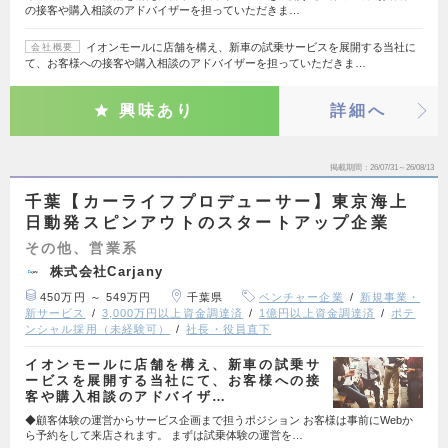
の接客や購入相談のアドバイザーを担っていただきま…
イオンモールに店舗を構え、新車の試乗サービスを展開する当社に
会社概要
て、お客様への接客や購入相談のアドバイザーを担っていただきま…
興味あり
詳細へ
掲載期間
26/07/31～26/08/13
千葉【カーライフプロデューサー】東京海上
日動発スピンアウトのスタートアップ企業
その他、営業系
株式会社Carjany
450万円 ～ 549万円
千葉県
ベンチャー企業
新規事業・
新サービス
3,000万円以上資金調達済
1億円以上資金調達済
ポテ
ンシャル採用（未経験可）
社長・役員直下
イオンモールに店舗を構え、新車の試乗サ
ービスを展開する当社にて、お客様への接
客や購入相談のアドバイザ…
◆顧客体験の運営からサービス企画まで担うポジション お客様は事前にWebか
ら予約をして来店されます。 まずは試乗体験の運営を…