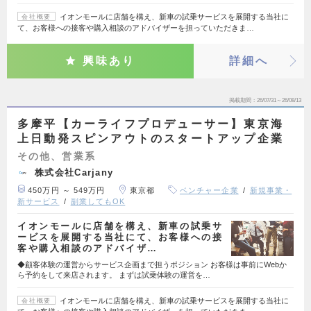
イオンモールに店舗を構え、新車の試乗サービスを展開する当社に
会社概要
て、お客様への接客や購入相談のアドバイザーを担っていただきま…
興味あり
詳細へ
掲載期間
26/07/31～26/08/13
多摩平【カーライフプロデューサー】東京海
上日動発スピンアウトのスタートアップ企業
その他、営業系
株式会社Carjany
450万円 ～ 549万円
東京都
ベンチャー企業
新規事業・
新サービス
副業してもOK
イオンモールに店舗を構え、新車の試乗サ
ービスを展開する当社にて、お客様への接
客や購入相談のアドバイザ…
◆顧客体験の運営からサービス企画まで担うポジション お客様は事前にWebか
ら予約をして来店されます。 まずは試乗体験の運営を…
イオンモールに店舗を構え、新車の試乗サービスを展開する当社に
会社概要