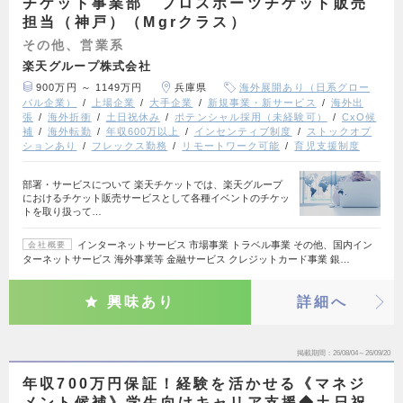
チケット事業部 プロスポーツチケット販売
担当（神戸）（Mgrクラス）
その他、営業系
楽天グループ株式会社
900万円 ～ 1149万円
兵庫県
海外展開あり（日系グロー
バル企業）
上場企業
大手企業
新規事業・新サービス
海外出
張
海外折衝
土日祝休み
ポテンシャル採用（未経験可）
CxO候
補
海外転勤
年収600万以上
インセンティブ制度
ストックオプ
ションあり
フレックス勤務
リモートワーク可能
育児支援制度
部署・サービスについて 楽天チケットでは、楽天グループ
におけるチケット販売サービスとして各種イベントのチケッ
トを取り扱って…
インターネットサービス 市場事業 トラベル事業 その他、国内イン
会社概要
ターネットサービス 海外事業等 金融サービス クレジットカード事業 銀…
興味あり
詳細へ
掲載期間
26/08/04～26/09/20
年収700万円保証！経験を活かせる《マネジ
メント候補》学生向けキャリア支援◆土日祝