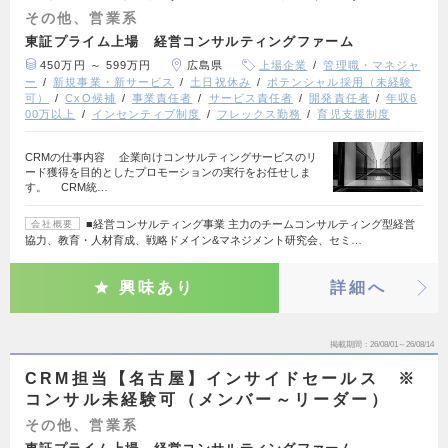
その他、営業系
東証プライム上場 経営コンサルティングファーム
450万円 ～ 599万円
広島県
上場企業
管理職・マネジャ
ー
新規事業・新サービス
土日祝休み
ポテンシャル採用（未経験
可）
CxO候補
事業責任者
サービス責任者
開発責任者
年収6
00万以上
インセンティブ制度
フレックス勤務
育児支援制度
CRMの仕事内容 企業向けコンサルティングサービスのリ
ード獲得を目的としたプロモーションの実行をお任せしま
す。 CRM統…
■経営コンサルティング事業 主力のチームコンサルティング型経営
会社概要
協力、教育・人材育成、戦略ドメイン&マネジメント研究会、セミ…
興味あり
詳細へ
掲載期間
26/08/01～26/08/14
CRM担当【名古屋】インサイドセールス ※
コンサル未経験可（メンバー～リーダー）
その他、営業系
東証プライム上場 経営コンサルティングファーム