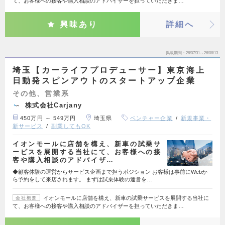
て、お客様への接客や購入相談のアドバイザーを担っていただきま…
興味あり
詳細へ
掲載期間
26/07/31～26/08/13
埼玉【カーライフプロデューサー】東京海上
日動発スピンアウトのスタートアップ企業
その他、営業系
株式会社Carjany
450万円 ～ 549万円
埼玉県
ベンチャー企業
新規事業・
新サービス
副業してもOK
イオンモールに店舗を構え、新車の試乗サ
ービスを展開する当社にて、お客様への接
客や購入相談のアドバイザ…
◆顧客体験の運営からサービス企画まで担うポジション お客様は事前にWebか
ら予約をして来店されます。 まずは試乗体験の運営を…
イオンモールに店舗を構え、新車の試乗サービスを展開する当社に
会社概要
て、お客様への接客や購入相談のアドバイザーを担っていただきま…