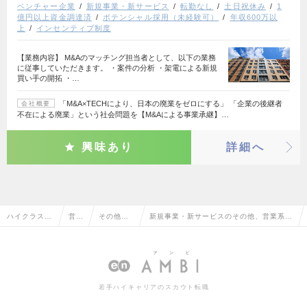
ベンチャー企業
新規事業・新サービス
転勤なし
土日祝休み
1
億円以上資金調達済
ポテンシャル採用（未経験可）
年収600万以
上
インセンティブ制度
【業務内容】 M&Aのマッチング担当者として、以下の業務
に従事していただきます。 ・案件の分析 ・架電による新規
買い手の開拓 ・…
「M&A×TECHにより、日本の廃業をゼロにする」 「企業の後継者
会社概要
不在による廃業」という社会問題を【M&Aによる事業承継】…
興味あり
詳細へ
ハイクラス求
営業
その他、
新規事業・新サービスのその他、営業系の
人TOP
系
営業系
転職・求人情報一覧
若手ハイキャリアのスカウト転職