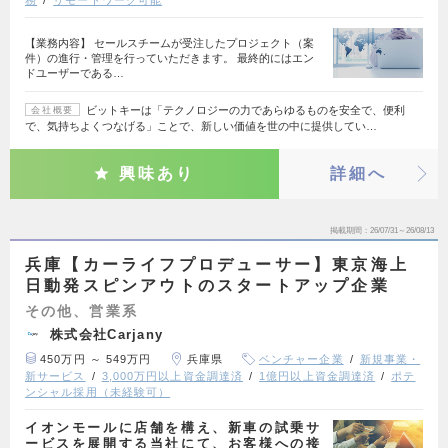
【業務内容】 セールスチームが受注したプロジェクト（案
件）の進行・管理を行っていただきます。 最終的にはエン
ドユーザーである…
ビットキーは「テクノロジーの力であらゆるものを安全で、便利
会社概要
で、気持ちよくつなげる」ことで、新しい価値を世の中に提供してい…
興味あり
詳細へ
掲載期間
26/07/31～26/08/13
兵庫【カーライフプロデューサー】東京海上
日動発スピンアウトのスタートアップ企業
その他、営業系
株式会社Carjany
450万円 ～ 549万円
兵庫県
ベンチャー企業
新規事業・
新サービス
3,000万円以上資金調達済
1億円以上資金調達済
ポテ
ンシャル採用（未経験可）
イオンモールに店舗を構え、新車の試乗サ
ービスを展開する当社にて、お客様への接