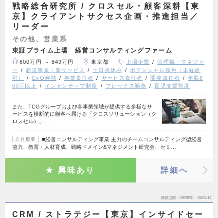
戦略総合研究所 / クロスセル・顧客深耕【東
京】クライアントサクセス企画・推進担当／
リーダー
その他、営業系
東証プライム上場 経営コンサルティングファーム
600万円 ～ 849万円
東京都
上場企業
管理職・マネジャ
ー
新規事業・新サービス
土日祝休み
ポテンシャル採用（未経験
可）
CxO候補
事業責任者
サービス責任者
開発責任者
年収6
00万以上
インセンティブ制度
フレックス勤務
育児支援制度
また、TCGグループおよび各事業領域が提供する多様なサ
ービスを横断的に顧客へ届ける「クロスソリューション（ク
ロスセル）」…
■経営コンサルティング事業 主力のチームコンサルティング型経営
会社概要
協力、教育・人材育成、戦略ドメイン&マネジメント研究会、セミ…
興味あり
詳細へ
掲載期間
26/08/01～26/08/14
CRM / ストラテジー【東京】インサイドセー