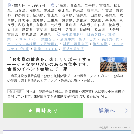
400万円 ～ 599万円
北海道、青森県、岩手県、宮城県、秋田
県、山形県、福島県、茨城県、栃木県、群馬県、埼玉県、千葉県、東京
都、神奈川県、新潟県、富山県、石川県、福井県、山梨県、長野県、岐
阜県、静岡県、愛知県、三重県、滋賀県、京都府、大阪府、兵庫県、奈
良県、和歌山県、鳥取県、島根県、岡山県、広島県、山口県、徳島県、
香川県、愛媛県、高知県、福岡県、佐賀県、長崎県、熊本県、大分県、
宮崎県、鹿児島県、沖縄県
海外展開あり（日系グローバル企
業）
マネジメント業務なし
新規事業・新サービス
英語力不問
ポテンシャル採用（未経験可）
社長・役員直下
海外転勤
インセ
ンティブ制度
副業してもOK
育児支援制度
「お客様の健康を、楽しくサポートする」
——そんなやりがいのあるお仕事です。
全国のイベント会場にて、家…
・商業施設や展示会場における無料体験ブースの設営・ディスプレイ ・お客様
の健康に関する悩みのヒアリング ・製品のご案内・体験…
同社は、健康予防を軸に、医療機器や関連商材の販売を全国規模で
会社概要
展開しています。未経験者でも研修制度が充実しているため安心し…
興味あり
詳細へ
掲載期間
26/08/01～26/08/14