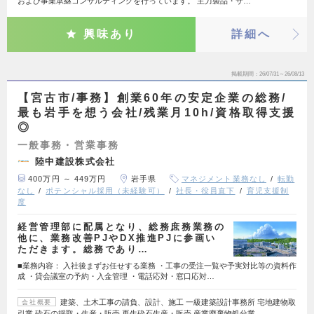
および事業承継コンサルティングを行っています。 主力製品・サ…
興味あり
詳細へ
掲載期間
26/07/31～26/08/13
【宮古市/事務】創業60年の安定企業の総務/
最も岩手を想う会社/残業月10h/資格取得支援
◎
一般事務・営業事務
陸中建設株式会社
400万円 ～ 449万円
岩手県
マネジメント業務なし
転勤
なし
ポテンシャル採用（未経験可）
社長・役員直下
育児支援制
度
経営管理部に配属となり、総務庶務業務の
他に、業務改善PJやDX推進PJに参画い
ただきます。総務であり…
■業務内容： 入社後まずお任せする業務 ・工事の受注一覧や予実対比等の資料作
成 ・貸会議室の予約・入金管理 ・電話応対・窓口応対…
建築、土木工事の請負、設計、施工 一級建築設計事務所 宅地建物取
会社概要
引業 砕石の採取・生産・販売 再生砕石生産・販売 産業廃棄物処分業…