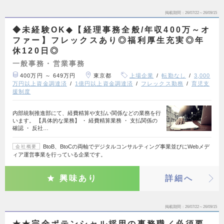
掲載期間
26/07/22～26/09/15
◆未経験OK◆【経理事務全般/年収400万～オ
ファー】フレックスあり◎福利厚生充実◎年
休120日◎
一般事務・営業事務
400万円 ～ 649万円
東京都
上場企業
転勤なし
3,000
万円以上資金調達済
1億円以上資金調達済
フレックス勤務
育児支
援制度
内部統制推進部にて、経費精算や支払い関係などの業務を行
います。 【具体的な業務】 ・ 経費精算業務 ・ 支払関係の
確認 ・ 反社…
BtoB、BtoCの両軸でデジタルコンサルティング事業並びにWebメデ
会社概要
ィア運営事業を行っている企業です。
興味あり
詳細へ
掲載期間
26/07/22～26/09/15
★★完全ポテンシャル採用の事務職／必須要