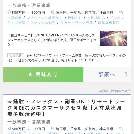
一般事務・営業事務
500万円 ～ 699万円
埼玉県、千葉県、東京都、神奈川県
上場企業
マネジメント業務なし
転勤なし
土日祝休み
インセン
ティブ制度
フレックス勤務
リモートワーク可能
育児支援制度
【担当サービス】 〇ONE CAREER CLOUDシリーズのカス
タマーサクセスとして、企業の導入支援、運用サポートを行
な…
キャリアデータプラットフォーム事業（採用DX支援サービス、その
会社概要
他） ・はじめてのキャリアを選ぶ、就活サイト『ONE CAR…
興味あり
詳細へ
掲載期間
26/07/22～26/09/15
未経験・フレックス・副業OK！リモートワー
ク可能なカスタマーサクセス職【人材系出身
者多数活躍中】
一般事務・営業事務
500万円 ～ 699万円
埼玉県、千葉県、東京都、神奈川県
上場企業
マネジメント業務なし
転勤なし
土日祝休み
インセン