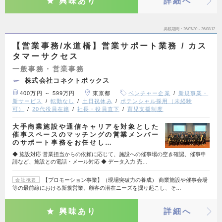
興味あり
詳細へ
掲載期間
26/07/30～26/08/12
【営業事務/水道橋】営業サポート業務 / カス
タマーサクセス
一般事務・営業事務
株式会社コネクトボックス
400万円 ～ 599万円
東京都
ベンチャー企業
新規事業・
新サービス
転勤なし
土日祝休み
ポテンシャル採用（未経験
可）
20代役員在籍
社長・役員直下
育児支援制度
大手商業施設や通信キャリアを対象とした
催事スペースのマッチングの営業メンバー
のサポート事務をお任せし…
◆ 施設対応 営業担当からの依頼に応じて、施設への催事場の空き確認、催事申
請など、施設との電話・メール対応 ◆ データ入力 売…
【プロモーション事業】（現場突破力の養成） 商業施設や催事会場
会社概要
等の最前線における新規営業。顧客の潜在ニーズを掘り起こし、そ…
興味あり
詳細へ