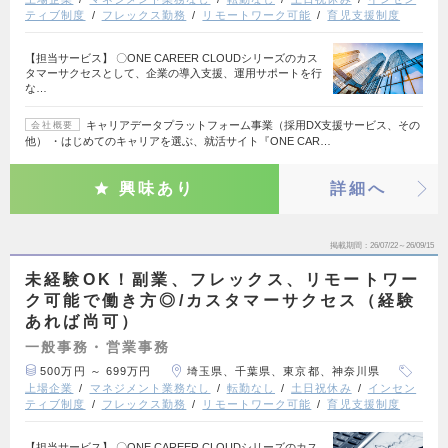
ティブ制度
フレックス勤務
リモートワーク可能
育児支援制度
【担当サービス】 〇ONE CAREER CLOUDシリーズのカス
タマーサクセスとして、企業の導入支援、運用サポートを行
な…
キャリアデータプラットフォーム事業（採用DX支援サービス、その
会社概要
他） ・はじめてのキャリアを選ぶ、就活サイト『ONE CAR…
興味あり
詳細へ
掲載期間
26/07/22～26/09/15
未経験OK！副業、フレックス、リモートワー
ク可能で働き方◎/カスタマーサクセス（経験
あれば尚可）
一般事務・営業事務
500万円 ～ 699万円
埼玉県、千葉県、東京都、神奈川県
上場企業
マネジメント業務なし
転勤なし
土日祝休み
インセン
ティブ制度
フレックス勤務
リモートワーク可能
育児支援制度
【担当サービス】 〇ONE CAREER CLOUDシリーズのカス