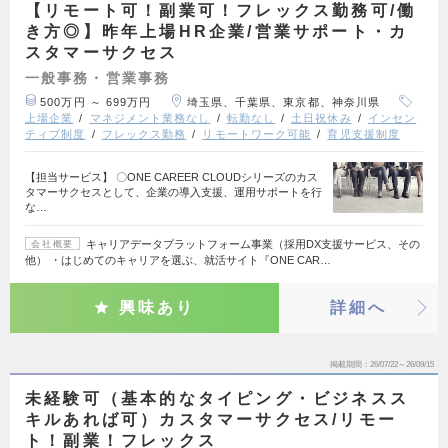
【リモート可！副業可！フレックス勤務可/働
き方◎】昨年上場HR企業/営業サポート・カ
スタマーサクセス
一般事務・営業事務
500万円 ～ 699万円
埼玉県、千葉県、東京都、神奈川県
上場企業
マネジメント業務なし
転勤なし
土日祝休み
インセン
ティブ制度
フレックス勤務
リモートワーク可能
育児支援制度
【担当サービス】 〇ONE CAREER CLOUDシリーズのカス
タマーサクセスとして、企業の導入支援、運用サポートを行
な…
キャリアデータプラットフォーム事業（採用DX支援サービス、その
会社概要
他） ・はじめてのキャリアを選ぶ、就活サイト『ONE CAR…
興味あり
詳細へ
掲載期間
26/07/22～26/09/15
未経験可（基本的なタイピング・ビジネスス
キルあれば可）カスタマーサクセス/リモー
ト！副業！フレックス