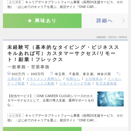
キャリアデータプラットフォーム事業（採用DX支援サービス、その
会社概要
他） ・はじめてのキャリアを選ぶ、就活サイト『ONE CAR…
興味あり
詳細へ
掲載期間
26/07/22～26/09/15
未経験可（基本的なタイピング・ビジネスス
キルあれば可）カスタマーサクセス/リモー
ト！副業！フレックス
一般事務・営業事務
500万円 ～ 699万円
埼玉県、千葉県、東京都、神奈川県
上場企業
マネジメント業務なし
転勤なし
土日祝休み
インセン
ティブ制度
フレックス勤務
リモートワーク可能
育児支援制度
【担当サービス】 〇ONE CAREER CLOUDシリーズのカス
タマーサクセスとして、企業の導入支援、運用サポートを行
な…
キャリアデータプラットフォーム事業（採用DX支援サービス、その
会社概要
他） ・はじめてのキャリアを選ぶ、就活サイト『ONE CAR…