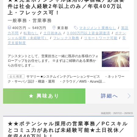
件は社会人経験2年以上のみ／年収400万以
上・フレックス可！
一般事務・営業事務
400万円 ～ 549万円
東京都
マネジメント業務なし
英語
力不問
転勤なし
土日祝休み
3,000万円以上資金調達済
ポテン
シャル採用（未経験可）
フレックス勤務
リモートワーク可能
育
児支援制度
アシスタントとして、営業担当と一緒に既存のお客様のフォ
ローアップをお任せします。 ※まずはご経験のある業務か
らお任せします…
サマリー ■システムインテグレーションサービス ・ネットワー
会社概要
ク・サーバ／設計・構築・運用 ・クラウド／AWS・Azure設…
興味あり
詳細へ
掲載期間
26/07/22～26/09/15
★★ポテンシャル採用の営業事務／PCスキル
とコミュ力があれば未経験可能★土日祝休／
年収440万以上！