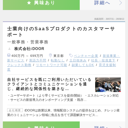
興味あり
詳細へ
掲載期間
26/07/31～26/08/13
士業向けのSaaSプロダクトのカスタマーサ
ポート
一般事務・営業事務
株式会社iDOOR
400万円 ～ 699万円
東京都
ベンチャー企業
新規事業・
新サービス
英語力不問
転勤なし
土日祝休み
社長・役員直下
フレックス勤務
リモートワーク可能
副業してもOK
育児支援制
度
自社サービスを既にご利用いただいている
クライアントとコミュニケーションを通
じ、継続的な関係性を築きな…
・ユーザーサポート（より早くサービスを提供/開始） ・エスカレーション対応
・サービスの新規導入のオンボーディング支援 ・既存…
iDOORは創業以来、情報配信システムの提供をはじめ、ナレッジ産
会社概要
業のコミュニケーション領域に焦点を当てて課題解決サービス…