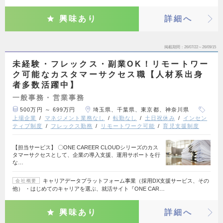
興味あり
詳細へ
掲載期間
26/07/22～26/09/15
未経験・フレックス・副業OK！リモートワー
ク可能なカスタマーサクセス職【人材系出身
者多数活躍中】
一般事務・営業事務
500万円 ～ 699万円
埼玉県、千葉県、東京都、神奈川県
上場企業
マネジメント業務なし
転勤なし
土日祝休み
インセン
ティブ制度
フレックス勤務
リモートワーク可能
育児支援制度
【担当サービス】 〇ONE CAREER CLOUDシリーズのカス
タマーサクセスとして、企業の導入支援、運用サポートを行
な…
キャリアデータプラットフォーム事業（採用DX支援サービス、その
会社概要
他） ・はじめてのキャリアを選ぶ、就活サイト『ONE CAR…
興味あり
詳細へ