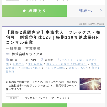
興味あり
詳細へ
掲載期間
26/07/31～26/08/13
【最短2週間内定】事務求人丨フレックス・在
宅可丨副業◎年休128｜毎期130％越成長HR
コンサル企業
一般事務・営業事務
株式会社リライアス
400万円 ～ 499万円
東京都
ベンチャー企業
英語力不
問
転勤なし
土日祝休み
ポテンシャル採用（未経験可）
社長・
役員直下
年収600万以上
フレックス勤務
副業してもOK
育児支
援制度
顧客の採用活動サポートのため、求人広告の作成・修正業務
（企業担当者へのヒアリングを含む）や、採用管理ツール・
採用管理シス…
HRコンサルティング / HRマーケティング
会社概要