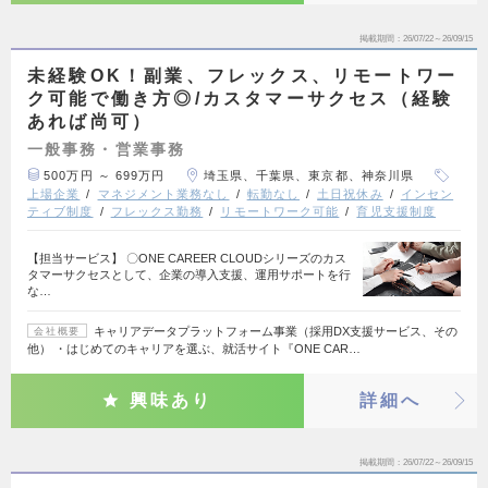
掲載期間
26/07/22～26/09/15
未経験OK！副業、フレックス、リモートワー
ク可能で働き方◎/カスタマーサクセス（経験
あれば尚可）
一般事務・営業事務
500万円 ～ 699万円
埼玉県、千葉県、東京都、神奈川県
上場企業
マネジメント業務なし
転勤なし
土日祝休み
インセン
ティブ制度
フレックス勤務
リモートワーク可能
育児支援制度
【担当サービス】 〇ONE CAREER CLOUDシリーズのカス
タマーサクセスとして、企業の導入支援、運用サポートを行
な…
キャリアデータプラットフォーム事業（採用DX支援サービス、その
会社概要
他） ・はじめてのキャリアを選ぶ、就活サイト『ONE CAR…
興味あり
詳細へ
掲載期間
26/07/22～26/09/15