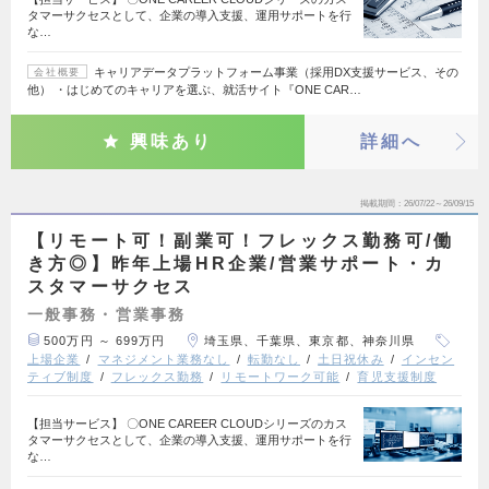
タマーサクセスとして、企業の導入支援、運用サポートを行
な…
キャリアデータプラットフォーム事業（採用DX支援サービス、その
会社概要
他） ・はじめてのキャリアを選ぶ、就活サイト『ONE CAR…
興味あり
詳細へ
掲載期間
26/07/22～26/09/15
【リモート可！副業可！フレックス勤務可/働
き方◎】昨年上場HR企業/営業サポート・カ
スタマーサクセス
一般事務・営業事務
500万円 ～ 699万円
埼玉県、千葉県、東京都、神奈川県
上場企業
マネジメント業務なし
転勤なし
土日祝休み
インセン
ティブ制度
フレックス勤務
リモートワーク可能
育児支援制度
【担当サービス】 〇ONE CAREER CLOUDシリーズのカス
タマーサクセスとして、企業の導入支援、運用サポートを行
な…