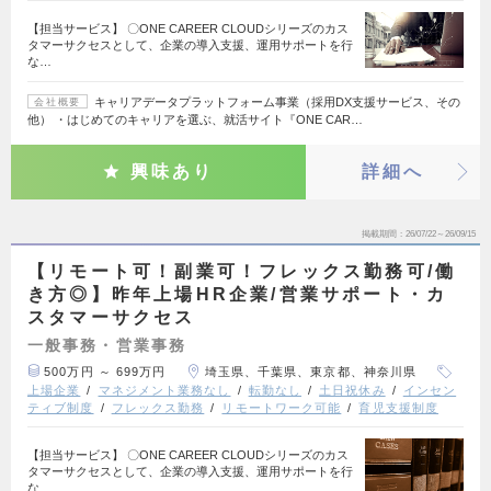
【担当サービス】 〇ONE CAREER CLOUDシリーズのカス
タマーサクセスとして、企業の導入支援、運用サポートを行
な…
キャリアデータプラットフォーム事業（採用DX支援サービス、その
会社概要
他） ・はじめてのキャリアを選ぶ、就活サイト『ONE CAR…
興味あり
詳細へ
掲載期間
26/07/22～26/09/15
【リモート可！副業可！フレックス勤務可/働
き方◎】昨年上場HR企業/営業サポート・カ
スタマーサクセス
一般事務・営業事務
500万円 ～ 699万円
埼玉県、千葉県、東京都、神奈川県
上場企業
マネジメント業務なし
転勤なし
土日祝休み
インセン
ティブ制度
フレックス勤務
リモートワーク可能
育児支援制度
【担当サービス】 〇ONE CAREER CLOUDシリーズのカス
タマーサクセスとして、企業の導入支援、運用サポートを行
な…