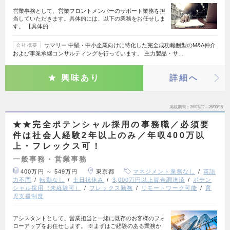
営業事務として、営業フロントメンバーのサポート業務を担
当していただきます。具体的には、以下の業務をお任せしま
す。 【具体的…
サマリー 中堅・中小企業向けに特化した完全成功報酬型のM&A仲介
会社概要
および事業承継コンサルティングを行っています。 主力製品・サ…
興味あり
詳細へ
掲載期間
26/07/22～26/09/15
★★完全ポテンシャル採用の事務職／必須要
件は社会人経験2年以上のみ／年収400万以
上・フレックス可！
一般事務・営業事務
400万円 ～ 549万円
東京都
マネジメント業務なし
英語
力不問
転勤なし
土日祝休み
3,000万円以上資金調達済
ポテン
シャル採用（未経験可）
フレックス勤務
リモートワーク可能
育
児支援制度
アシスタントとして、営業担当と一緒に既存のお客様のフォ
ローアップをお任せします。 ※まずはご経験のある業務か