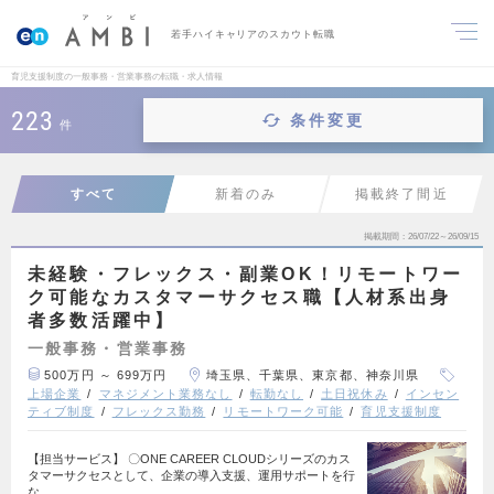
若手ハイキャリアのスカウト転職
育児支援制度の一般事務・営業事務の転職・求人情報
223
条件変更
件
すべて
新着のみ
掲載終了間近
掲載期間
26/07/22～26/09/15
未経験・フレックス・副業OK！リモートワー
ク可能なカスタマーサクセス職【人材系出身
者多数活躍中】
一般事務・営業事務
500万円 ～ 699万円
埼玉県、千葉県、東京都、神奈川県
上場企業
マネジメント業務なし
転勤なし
土日祝休み
インセン
ティブ制度
フレックス勤務
リモートワーク可能
育児支援制度
【担当サービス】 〇ONE CAREER CLOUDシリーズのカス
タマーサクセスとして、企業の導入支援、運用サポートを行
な…