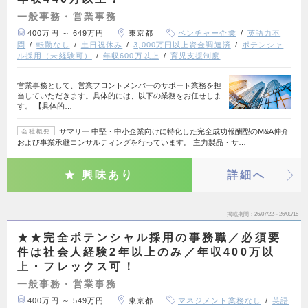
一般事務・営業事務
400万円 ～ 649万円
東京都
ベンチャー企業
英語力不
問
転勤なし
土日祝休み
3,000万円以上資金調達済
ポテンシャ
ル採用（未経験可）
年収600万以上
育児支援制度
営業事務として、営業フロントメンバーのサポート業務を担
当していただきます。具体的には、以下の業務をお任せしま
す。 【具体的…
サマリー 中堅・中小企業向けに特化した完全成功報酬型のM&A仲介
会社概要
および事業承継コンサルティングを行っています。 主力製品・サ…
興味あり
詳細へ
掲載期間
26/07/22～26/09/15
★★完全ポテンシャル採用の事務職／必須要
件は社会人経験2年以上のみ／年収400万以
上・フレックス可！
一般事務・営業事務
400万円 ～ 549万円
東京都
マネジメント業務なし
英語