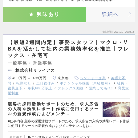
興味あり
詳細へ
掲載期間
26/07/31～26/08/13
【最短2週間内定】事務スタッフ丨マクロ・V
BAを活かして社内の業務効率化を推進丨フレ
ックス・在宅可
一般事務・営業事務
株式会社リライアス
400万円 ～ 499万円
東京都
ベンチャー企業
英語力不
問
転勤なし
土日祝休み
ポテンシャル採用（未経験可）
社長・
役員直下
年収600万以上
フレックス勤務
副業してもOK
育児支
援制度
顧客の採用活動サポートのため、求人広告
の入稿や効果レポート作成に使用するツー
ルの新規作成およびメンテ…
■仕事内容 顧客の採用活動サポートのため、求人広告の入稿や効果レポート作成
に使用するツールの新規作成およびメンテナンスをお…
HRコンサルティング / HRマーケティング
会社概要