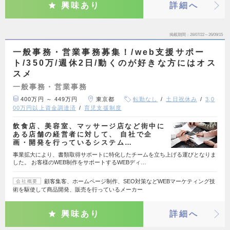
興味あり
詳細へ
掲載期間
26/07/22～26/09/15
一般事務・営業事務募集！/web支援サポー
ト/350万/週休2日/動くのが好きな方にはオス
スメ
一般事務・営業事務
400万円 ～ 449万円
東京都
転勤なし
土日祝休み
3,0
00万円以上資金調達済
育児支援制度
飲食店、美容室、マッサージ店など街中に
ある店舗の経営者に対して、 自社で企
画・開発を行っているシステム…
事業拡大により、書類取得サポートに特化したチームを立ち上げる運びとなりま
した。 お客様のWEB制作をサポートするWEBディ…
顧客集客、ホームページ制作、SEO対策などWEBマーケティング技
会社概要
術を駆使して商品開発、販売を行っているメーカー
興味あり
詳細へ