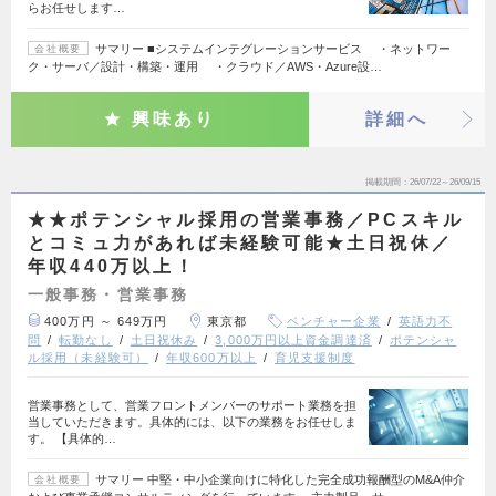
らお任せします…
サマリー ■システムインテグレーションサービス ・ネットワー
会社概要
ク・サーバ／設計・構築・運用 ・クラウド／AWS・Azure設…
興味あり
詳細へ
掲載期間
26/07/22～26/09/15
★★ポテンシャル採用の営業事務／PCスキル
とコミュ力があれば未経験可能★土日祝休／
年収440万以上！
一般事務・営業事務
400万円 ～ 649万円
東京都
ベンチャー企業
英語力不
問
転勤なし
土日祝休み
3,000万円以上資金調達済
ポテンシャ
ル採用（未経験可）
年収600万以上
育児支援制度
営業事務として、営業フロントメンバーのサポート業務を担
当していただきます。具体的には、以下の業務をお任せしま
す。 【具体的…
サマリー 中堅・中小企業向けに特化した完全成功報酬型のM&A仲介
会社概要