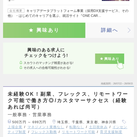
キャリアデータプラットフォーム事業（採用DX支援サービス、その
会社概要
他） ・はじめてのキャリアを選ぶ、就活サイト『ONE CAR…
興味あり
詳細へ
興味のある求人に
チェックをつけよう!
興味あり
スカウトのマッチング精度があがる!
その求人への合格可能性がわかる!
掲載期間
26/07/22～26/09/15
未経験OK！副業、フレックス、リモートワー
ク可能で働き方◎/カスタマーサクセス（経験
あれば尚可）
一般事務・営業事務
500万円 ～ 699万円
埼玉県、千葉県、東京都、神奈川県
上場企業
マネジメント業務なし
転勤なし
土日祝休み
インセン
ティブ制度
フレックス勤務
リモートワーク可能
育児支援制度