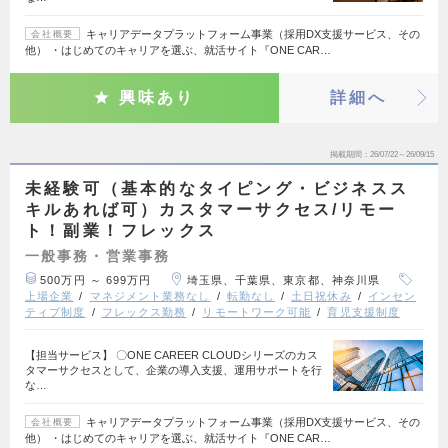
キャリアデータプラットフォーム事業（採用DX支援サービス、その
会社概要
他） ・はじめてのキャリアを選ぶ、就活サイト『ONE CAR…
興味あり
詳細へ
掲載期間
26/07/22～26/09/15
未経験可（基本的なタイピング・ビジネスス
キルあれば可）カスタマーサクセス/リモー
ト！副業！フレックス
一般事務・営業事務
500万円 ～ 699万円
埼玉県、千葉県、東京都、神奈川県
上場企業
マネジメント業務なし
転勤なし
土日祝休み
インセン
ティブ制度
フレックス勤務
リモートワーク可能
育児支援制度
【担当サービス】 〇ONE CAREER CLOUDシリーズのカス
タマーサクセスとして、企業の導入支援、運用サポートを行
な…
キャリアデータプラットフォーム事業（採用DX支援サービス、その
会社概要
他） ・はじめてのキャリアを選ぶ、就活サイト『ONE CAR…