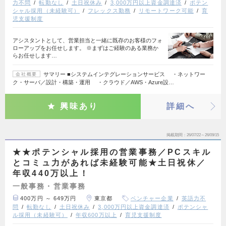
力不問
転勤なし
土日祝休み
3,000万円以上資金調達済
ポテン
シャル採用（未経験可）
フレックス勤務
リモートワーク可能
育
児支援制度
アシスタントとして、営業担当と一緒に既存のお客様のフォ
ローアップをお任せします。 ※まずはご経験のある業務か
らお任せします…
サマリー ■システムインテグレーションサービス ・ネットワー
会社概要
ク・サーバ／設計・構築・運用 ・クラウド／AWS・Azure設…
興味あり
詳細へ
掲載期間
26/07/22～26/09/15
★★ポテンシャル採用の営業事務／PCスキル
とコミュ力があれば未経験可能★土日祝休／
年収440万以上！
一般事務・営業事務
400万円 ～ 649万円
東京都
ベンチャー企業
英語力不
問
転勤なし
土日祝休み
3,000万円以上資金調達済
ポテンシャ
ル採用（未経験可）
年収600万以上
育児支援制度