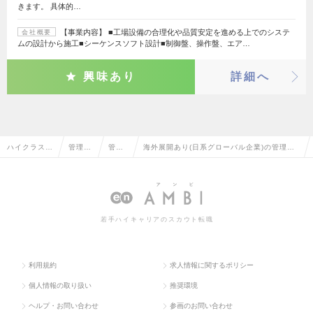
きます。 具体的…
【事業内容】 ■工場設備の合理化や品質安定を進める上でのシステ
会社概要
ムの設計から施工■シーケンスソフト設計■制御盤、操作盤、エア…
興味あり
詳細へ
ハイクラス求
管理部
管理
海外展開あり(日系グローバル企業)の管理部
人TOP
門系
部長
長の転職・求人情報一覧
若手ハイキャリアのスカウト転職
利用規約
求人情報に関するポリシー
個人情報の取り扱い
推奨環境
ヘルプ・お問い合わせ
参画のお問い合わせ