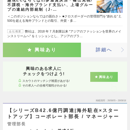
越境ECならではの多通貨決済・輸出免税/
不課税・海外ブランド支払い、上場グルー
プの連結内部統制（J-…
＜このポジションならではの面白さ＞ ■クロスボーダーの管理部門を“創れる” 2,
500を超える海外ブランドとの取引、外貨・多…
弊社は、2018 年 7 月創業以来 "アジアのファッションを世界のメイ
会社概要
ンストリームへ" をミッションとし、アジアのブラ…
興味あり
詳細へ
興味のある求人に
チェックをつけよう!
興味あり
スカウトのマッチング精度があがる!
その求人への合格可能性がわかる!
掲載期間
26/08/05～26/08/18
【シリーズB42.6億円調達|海外駐在×スター
トアップ】コーポレート部長 / マネージャー
管理部長