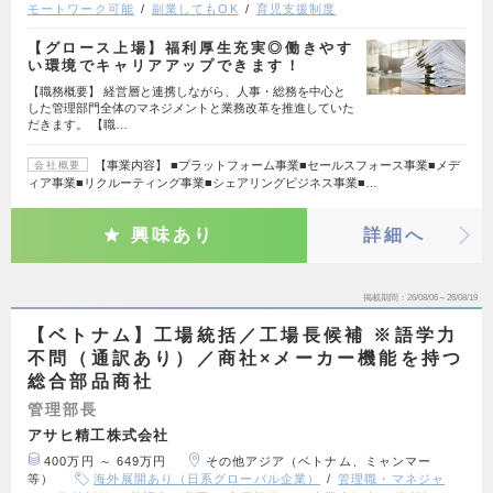
モートワーク可能
副業してもOK
育児支援制度
【グロース上場】福利厚生充実◎働きやす
い環境でキャリアアップできます！
【職務概要】 経営層と連携しながら、人事・総務を中心と
した管理部門全体のマネジメントと業務改革を推進していた
だきます。 【職…
【事業内容】 ■プラットフォーム事業■セールスフォース事業■メデ
会社概要
ィア事業■リクルーティング事業■シェアリングビジネス事業■…
興味あり
詳細へ
掲載期間
26/08/06～26/08/19
【ベトナム】工場統括／工場長候補 ※語学力
不問（通訳あり）／商社×メーカー機能を持つ
総合部品商社
管理部長
アサヒ精工株式会社
400万円 ～ 649万円
その他アジア（ベトナム、ミャンマー
等）
海外展開あり（日系グローバル企業）
管理職・マネジャ