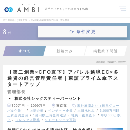
若手ハイキャリアのスカウト転職
海外展開あり(日系グローバル企業)の管理部長の転職・求人情報
8
条件変更
件
すべて
新着のみ
掲載終了間近
掲載期間
26/08/07～26/08/20
【第二創業×CFO直下】アパレル越境EC×多
通貨の経営管理責任者｜東証プライム傘下ス
タートアップ
管理部長
株式会社シックスティーパーセント
700万円 ～ 1099万円
東京都
海外展開あり（日系グロー
バル企業）
上場企業
ベンチャー企業
土日祝休み
3,000万円以
上資金調達済
1億円以上資金調達済
社長・役員直下
年収600万以
上
フレックス勤務
リモートワーク可能