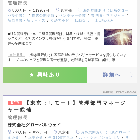
管理部長
800万円 ～ 1199万円
東京都
海外展開あり（日系グロー
バル企業）
株式公開準備
ベンチャー企業
管理職・マネジャー
新規事業・新サービス
英語力不問
転勤なし
土日祝休み
■経営管理部について 経営管理部は、財務・経理・法務・情
シスなど、会社のインフラ整備を担う部門です。 特に、決
算の早期化とガ…
共働き世帯向けに家庭料理のデリバリーサービスを提供していま
会社概要
す。 プロのシェフと管理栄養士が監修した料理を毎週家庭に届け、家…
興味あり
詳細へ
掲載期間
26/08/07～26/08/20
【東京：リモート】管理部門マネージ
NEW
ャー候補
管理部長
株式会社グローバルウェイ
700万円 ～ 899万円
東京都
海外展開あり（日系グローバ
ル企業）
上場企業
年収600万以上
ストックオプションあり
リ