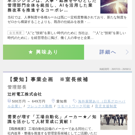
本ポジションは、人事・総務を中心とした
管理部門全体を統括し、AIを活用した業
務改革を推進するコーポレ…
当社では、人事制度や各種ルールは既に一定程度整備されており、新たな制度を
ゼロから構築することよりも、既存の仕組みを改善・…
”人”と”技術”を新しい時代のために 当社は、「“人”と“技術”を新しい
会社概要
時代のために」を経営理念に掲げ、働く人の幸せと企業…
興味あり
詳細へ
掲載期間
26/07/23～26/08/11
【愛知】事業企画 ※室長候補
管理部長
辻村電工株式会社
500万円 ～ 649万円
愛知県
海外展開あり（日系グローバ
ル企業）
フレックス勤務
リモートワーク可能
育児支援制度
需要が増す「工場自動化」メーカー★／知
識を活かして人材育成に貢献！
【職務概要】 工場自動化設備のメーカーである同社にて、
社内改革・整備を推進する管理室長候補としてご活躍いただ