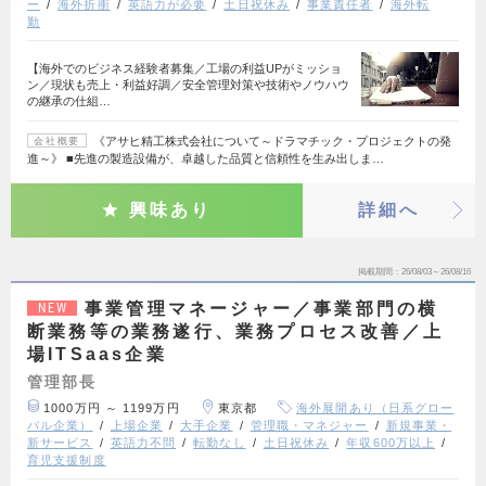
ー
海外折衝
英語力が必要
土日祝休み
事業責任者
海外転
勤
【海外でのビジネス経験者募集／工場の利益UPがミッショ
ン／現状も売上・利益好調／安全管理対策や技術やノウハウ
の継承の仕組…
《アサヒ精工株式会社について～ドラマチック・プロジェクトの発
会社概要
進～》 ■先進の製造設備が、卓越した品質と信頼性を生み出しま…
興味あり
詳細へ
掲載期間
26/08/03～26/08/16
事業管理マネージャー／事業部門の横
NEW
断業務等の業務遂行、業務プロセス改善／上
場ITSaas企業
管理部長
1000万円 ～ 1199万円
東京都
海外展開あり（日系グロー
バル企業）
上場企業
大手企業
管理職・マネジャー
新規事業・
新サービス
英語力不問
転勤なし
土日祝休み
年収600万以上
育児支援制度