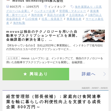
movus technologies株式会社
800万円 ～ 1099万円
インドネシア
海外展開あり（日系
グローバル企業）
ベンチャー企業
管理職・マネジャー
新規事
業・新サービス
海外折衝
英語力が必要
土日祝休み
1億円以上
資金調達済
CxO候補
社長・役員直下
事業責任者
サービス責任
者
海外転勤
movusは独自のテクノロジーを用いた自
動車サブスクリプションサービスを展開。
金融課題の解決を通じ、…
【何をやっているのか】 当社は2022年に事業開始し、インドネシアで低与信社
の方向けのエコカーのサブスクリプションサービス…
movus（ムーブス）は、インドネシアにて、独自のテクノロジーを
会社概要
用いた自動車サブスクリプションサービスを展開し、金融課題…
興味あり
詳細へ
掲載期間
26/08/07～26/08/20
経営管理部（部長候補）：家庭向け食関連事
業を軸に暮らしの利便性向上を支援する成長
企業 800万円～