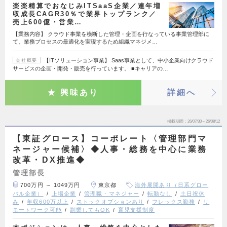
楽楽精算でおなじみITSaaS企業／連年増
収成長CAGR30％で業界トップランク／
売上600億・営業…
【業務内容】 クラウド事業を横断した管理・企画を行なっている事業管理部に
て、業務プロセスの最適化を実現するため組織マネジメ…
【ITソリューション事業】 Saas事業として、中小企業向けクラウド
会社概要
サービスの企画・開発・販売を行っています。 ■キャリアの…
興味あり
詳細へ
掲載期間
26/07/30～26/08/12
【東証グロース】コーポレート〈管理部門マ
ネージャー候補〉◆人事・総務を中心に業務
改革・DX推進◆
管理部長
700万円 ～ 1049万円
東京都
海外展開あり（日系グロー
バル企業）
上場企業
管理職・マネジャー
転勤なし
土日祝休
み
年収600万以上
ストックオプションあり
フレックス勤務
リ
モートワーク可能
副業してもOK
育児支援制度