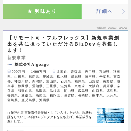
興味あり
詳細へ
掲載期間
26/08/03～26/08/16
【リモート可・フルフレックス】新規事業創
出を共に担っていただけるBizDevを募集し
ます！
新規事業
株式会社Algoage
900万円 ～ 1499万円
北海道、青森県、岩手県、宮城県、秋田
県、山形県、福島県、茨城県、栃木県、群馬県、埼玉県、千葉県、東京
都、神奈川県、新潟県、富山県、石川県、福井県、山梨県、長野県、岐
阜県、静岡県、愛知県、三重県、滋賀県、京都府、大阪府、兵庫県、奈
良県、和歌山県、鳥取県、島根県、岡山県、広島県、山口県、徳島県、
香川県、愛媛県、高知県、福岡県、佐賀県、長崎県、熊本県、大分県、
宮崎県、鹿児島県、沖縄県
◻︎ 業務内容 事業責任者候補としてご入社いただき、現状検
証をしているCS向けAIプロダクトを立ち上げ、事業成長を
牽引して…