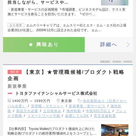
担当しながら、サービスや…
・新規事業・サービスの企画開発 ┗市場調査、ビジネスモデル設計、テスト実
施とサービスを創ることを担当いただきます。 ┗ゼロベ…
エムスリーキャリアは、エムスリー社とエス・エム・エス社の上場
会社概要
企業2社が出資し、2009年12月に設立された会社です。 エム…
興味あり
詳細へ
掲載期間
26/08/06～26/08/19
【東京】★管理職候補/プロダクト戦略
NEW
企画
新規事業
トヨタファイナンシャルサービス株式会社
1400万円 ～ 1599万円
東京都
海外展開あり（日系グロー
バル企業）
管理職・マネジャー
新規事業・新サービス
海外折
衝
英語力が必要
土日祝休み
海外転勤
年収600万以上
フレッ
クス勤務
リモートワーク可能
副業してもOK
育児支援制度
【仕事内容】 Toyota Walletのプロダクト価値向上に向けた
戦略企画/プロダクトの維持運用/価値向上をスコープとし…