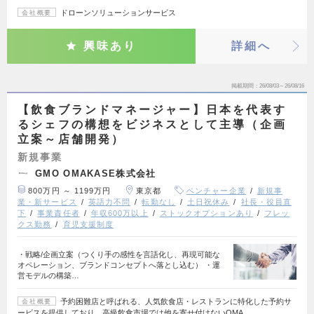
ドローンソリューションサービス
会社概要
興味あり
詳細へ
掲載期間
26/08/03～26/08/16
【飲食ブランドマネージャー】日本を代表す
るシェフの構想をビジネスとして主導（企画
立案～店舗開発）
新規事業
GMO OMAKASE株式会社
800万円 ～ 1199万円
東京都
ベンチャー企業
新規事
業・新サービス
英語力不問
転勤なし
土日祝休み
社長・役員直
下
事業責任者
年収600万以上
ストックオプションあり
フレッ
クス勤務
育児支援制度
・戦略/企画立案（つくり手の感性を言語化し、再現可能な
オペレーション、ブランドコンセプトへ落とし込む） ・運
営モデルの構築…
予約困難店と呼ばれる、人気飲食店・レストランに特化した予約サ
会社概要
ービスを提供しており、高級飲食市場では他を寄せ付けないOMA…