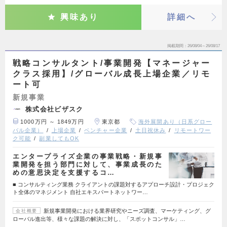
興味あり
詳細へ
掲載期間
26/08/04～26/08/17
戦略コンサルタント/事業開発【マネージャー
クラス採用】/グローバル成長上場企業／リモ
ート可
新規事業
株式会社ビザスク
1000万円 ～ 1849万円
東京都
海外展開あり（日系グロー
バル企業）
上場企業
ベンチャー企業
土日祝休み
リモートワー
ク可能
副業してもOK
エンタープライズ企業の事業戦略・新規事
業開発を担う部門に対して、事業成長のた
めの意思決定を支援するコ…
■ コンサルティング業務 クライアントの課題対するアプローチ設計・プロジェク
ト全体のマネジメント 自社エキスパートネットワー…
新規事業開発における業界研究やニーズ調査、マーケティング、グ
会社概要
ローバル進出等、様々な課題の解決に対し、「スポットコンサル」…