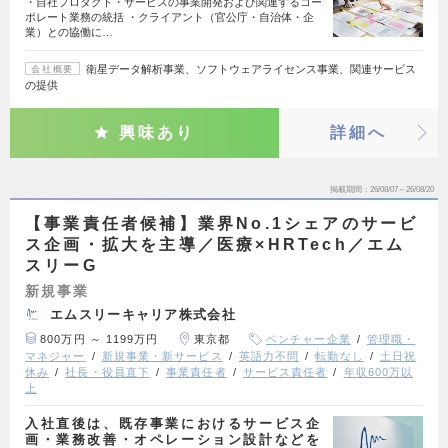
・自社プロダクト・サービスの事業開発および関連するコー
ポレート業務の統括 ・クライアント（官公庁・自治体・企
業）との協働に…
衛星データ解析事業、ソフトウェアライセンス事業、関連サービス
会社概要
の提供
興味あり
詳細へ
掲載期間
26/08/07～26/08/20
【事業責任者候補】業界No.1シェアのサービ
ス企画・拡大を主導／医療×HRTech／エム
スリーG
新規事業
エムスリーキャリア株式会社
800万円 ～ 1199万円
東京都
ベンチャー企業
管理職・
マネジャー
新規事業・新サービス
英語力不問
転勤なし
土日祝
休み
社長・役員直下
事業責任者
サービス責任者
年収600万以
上
入社直後は、既存事業におけるサービス企
画・業務改善・オペレーション設計などを