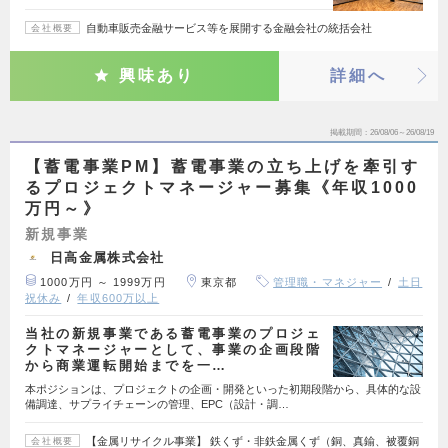
自動車販売金融サービス等を展開する金融会社の統括会社
会社概要
興味あり
詳細へ
掲載期間
26/08/06～26/08/19
【蓄電事業PM】蓄電事業の立ち上げを牽引す
るプロジェクトマネージャー募集《年収1000
万円～》
新規事業
日高金属株式会社
1000万円 ～ 1999万円
東京都
管理職・マネジャー
土日
祝休み
年収600万以上
当社の新規事業である蓄電事業のプロジェ
クトマネージャーとして、事業の企画段階
から商業運転開始までを一…
本ポジションは、プロジェクトの企画・開発といった初期段階から、具体的な設
備調達、サプライチェーンの管理、EPC（設計・調…
【金属リサイクル事業】 鉄くず・非鉄金属くず（銅、真鍮、被覆銅
会社概要