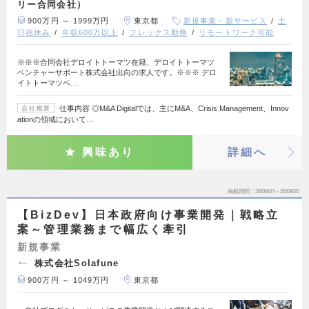
リー合同会社）
900万円 ～ 1999万円
東京都
新規事業・新サービス
土
日祝休み
年収600万以上
フレックス勤務
リモートワーク可能
※※※合同会社デロイトトーマツ在籍、デロイトトーマツ
ベンチャーサポート株式会社出向の求人です。※※※ デロ
イトトーマツベ…
仕事内容 ◎M&A Digitalでは、主にM&A、Crisis Management、Innov
会社概要
ationの領域において…
興味あり
詳細へ
掲載期間
26/08/07～26/08/20
【BizDev】日本政府向け事業開発｜戦略立
案～管理業務まで幅広く牽引
新規事業
株式会社Solafune
900万円 ～ 1049万円
東京都