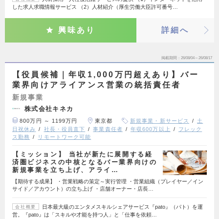
した求人求職情報サービス （2）人材紹介（厚生労働大臣許可番号…
興味あり
詳細へ
掲載期間
26/08/04～26/08/17
【役員候補｜年収1,000万円超えあり】バー
業界向けアライアンス営業の統括責任者
新規事業
株式会社キネカ
800万円 ～ 1199万円
東京都
新規事業・新サービス
土
日祝休み
社長・役員直下
事業責任者
年収600万以上
フレック
ス勤務
リモートワーク可能
【ミッション】 当社が新たに展開する経
済圏ビジネスの中核となるバー業界向けの
新規事業を立ち上げ、アライ…
【期待する成果】 ・営業戦略の策定～実行管理 ・営業組織（プレイヤー／イン
サイド／アカウント）の立ち上げ ・店舗オーナー・店長…
日本最大級のエンタメスキルシェアサービス『pato』（パト）を運
会社概要
営。『pato』は「スキルや才能を持つ人」と「仕事を依頼…