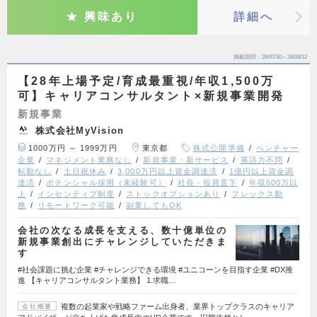
興味あり
詳細へ
掲載期間
26/07/30～26/08/12
【28年上場予定/育成最重視/年収1,500万
可】キャリアコンサルタント×新規事業開発
新規事業
株式会社MyVision
1000万円 ～ 1999万円
東京都
株式公開準備
ベンチャー
企業
マネジメント業務なし
新規事業・新サービス
英語力不問
転勤なし
土日祝休み
3,000万円以上資金調達済
1億円以上資金調
達済
ポテンシャル採用（未経験可）
社長・役員直下
年収600万以
上
インセンティブ制度
ストックオプションあり
フレックス勤
務
リモートワーク可能
副業してもOK
会社の次なる成長を支える、数十億単位の
新規事業創出にチャレンジしていただきま
す
#社会課題に挑む企業 #チャレンジできる環境 #ユニコーンを目指す企業 #DX推
進 【キャリアコンサルタント業務】 1.求職…
複数の起業家や戦略ファーム出身者、業界トップクラスのキャリア
会社概要