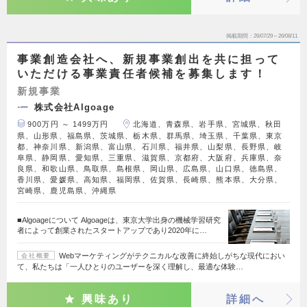
掲載期間
26/07/29～26/08/11
事業創造会社へ、新規事業創出を共に担って
いただける事業責任者候補を募集します！
新規事業
株式会社Algoage
900万円 ～ 1499万円
北海道、青森県、岩手県、宮城県、秋田
県、山形県、福島県、茨城県、栃木県、群馬県、埼玉県、千葉県、東京
都、神奈川県、新潟県、富山県、石川県、福井県、山梨県、長野県、岐
阜県、静岡県、愛知県、三重県、滋賀県、京都府、大阪府、兵庫県、奈
良県、和歌山県、鳥取県、島根県、岡山県、広島県、山口県、徳島県、
香川県、愛媛県、高知県、福岡県、佐賀県、長崎県、熊本県、大分県、
宮崎県、鹿児島県、沖縄県
■Algoageについて Algoageは、東京大学出身の機械学習研究
者によって創業されたスタートアップであり2020年に…
Webマーケティングがテクニカルな改善に終始しがちな現代におい
会社概要
て、私たちは「一人ひとりのユーザーを深く理解し、最適な体験…
興味あり
詳細へ