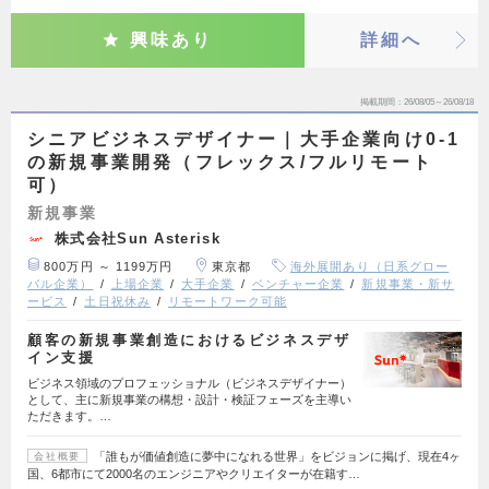
興味あり
詳細へ
掲載期間
26/08/05～26/08/18
シニアビジネスデザイナー｜大手企業向け0-1
の新規事業開発（フレックス/フルリモート
可）
新規事業
株式会社Sun Asterisk
800万円 ～ 1199万円
東京都
海外展開あり（日系グロー
バル企業）
上場企業
大手企業
ベンチャー企業
新規事業・新サ
ービス
土日祝休み
リモートワーク可能
顧客の新規事業創造におけるビジネスデザ
イン支援
ビジネス領域のプロフェッショナル（ビジネスデザイナー）
として、主に新規事業の構想・設計・検証フェーズを主導い
ただきます。…
「誰もが価値創造に夢中になれる世界」をビジョンに掲げ、現在4ヶ
会社概要
国、6都市にて2000名のエンジニアやクリエイターが在籍す…