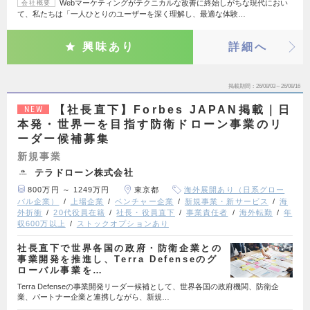
Webマーケティングがテクニカルな改善に終始しがちな現代におい
会社概要
て、私たちは「一人ひとりのユーザーを深く理解し、最適な体験…
興味あり
詳細へ
掲載期間
26/08/03～26/08/16
【社長直下】Forbes JAPAN掲載｜日
NEW
本発・世界一を目指す防衛ドローン事業のリ
ーダー候補募集
新規事業
テラドローン株式会社
800万円 ～ 1249万円
東京都
海外展開あり（日系グロー
バル企業）
上場企業
ベンチャー企業
新規事業・新サービス
海
外折衝
20代役員在籍
社長・役員直下
事業責任者
海外転勤
年
収600万以上
ストックオプションあり
社長直下で世界各国の政府・防衛企業との
事業開発を推進し、Terra Defenseのグ
ローバル事業を…
Terra Defenseの事業開発リーダー候補として、世界各国の政府機関、防衛企
業、パートナー企業と連携しながら、新規…