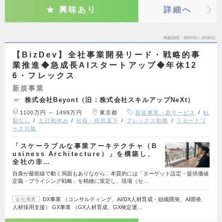
興味あり
詳細へ
掲載期間
26/07/31～26/08/13
【BizDev】全社事業開発リード・戦略的事
業推進◆急成長AIスタートアップ◆年休12
6・フレックス
新規事業
株式会社Beyont（旧：株式会社スキルアップNeXt）
1100万円 ～ 1499万円
東京都
新規事業・新サービス
転
勤なし
土日祝休み
社長・役員直下
フレックス勤務
リモートワ
ーク可能
「スケーラブルな事業アーキテクチャ（B
usiness Architecture）」を構築し、
全社の非…
自身が最前線で動く局面もありながら、本質的には「ターゲット設定・提供価値
定義・プライシング戦略」を精緻に策定し、現場（セ…
DX事業 （コンサルティング、AI/DX人材育成・組織開発、AI開発、
会社概要
人材採用支援） GX事業 （GX人材育成、GX検定運…