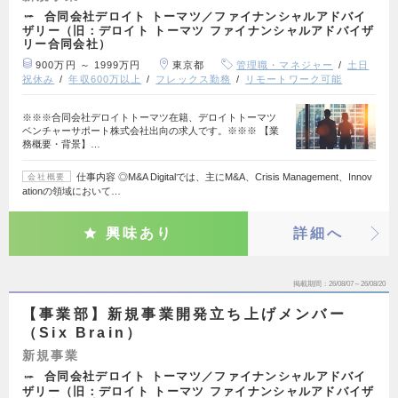
合同会社デロイト トーマツ／ファイナンシャルアドバイ
ザリー（旧：デロイト トーマツ ファイナンシャルアドバイザ
リー合同会社）
900万円 ～ 1999万円
東京都
管理職・マネジャー
土日
祝休み
年収600万以上
フレックス勤務
リモートワーク可能
※※※合同会社デロイトトーマツ在籍、デロイトトーマツ
ベンチャーサポート株式会社出向の求人です。※※※ 【業
務概要・背景】…
仕事内容 ◎M&A Digitalでは、主にM&A、Crisis Management、Innov
会社概要
ationの領域において…
興味あり
詳細へ
掲載期間
26/08/07～26/08/20
【事業部】新規事業開発立ち上げメンバー
（Six Brain）
新規事業
合同会社デロイト トーマツ／ファイナンシャルアドバイ
ザリー（旧：デロイト トーマツ ファイナンシャルアドバイザ