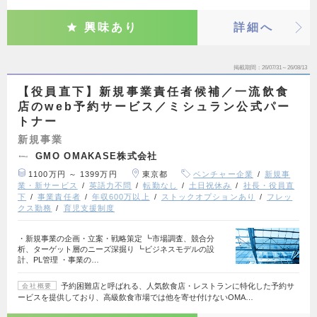
興味あり
詳細へ
掲載期間
26/07/31～26/08/13
【役員直下】新規事業責任者候補／一流飲食
店のweb予約サービス／ミシュラン公式パー
トナー
新規事業
GMO OMAKASE株式会社
1100万円 ～ 1399万円
東京都
ベンチャー企業
新規事
業・新サービス
英語力不問
転勤なし
土日祝休み
社長・役員直
下
事業責任者
年収600万以上
ストックオプションあり
フレッ
クス勤務
育児支援制度
・新規事業の企画・立案・戦略策定 ┗市場調査、競合分
析、ターゲット層のニーズ深掘り ┗ビジネスモデルの設
計、PL管理 ・事業の…
予約困難店と呼ばれる、人気飲食店・レストランに特化した予約サ
会社概要
ービスを提供しており、高級飲食市場では他を寄せ付けないOMA…