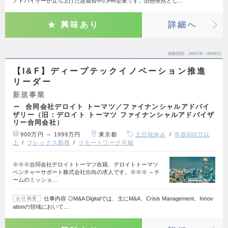
アドバイザーが立ち上げた急成長中のHR企業です。旧態依然とし…
興味あり
詳細へ
掲載期間
26/07/30～26/08/12
【I&F】ディープテックイノベーション推進
リーダー
新規事業
合同会社デロイト トーマツ／ファイナンシャルアドバイ
ザリー（旧：デロイト トーマツ ファイナンシャルアドバイザ
リー合同会社）
900万円 ～ 1999万円
東京都
土日祝休み
年収600万以
上
フレックス勤務
リモートワーク可能
※※※合同会社デロイトトーマツ在籍、デロイトトーマツ
ベンチャーサポート株式会社出向の求人です。※※※ ～チ
ームのミッショ…
仕事内容 ◎M&A Digitalでは、主にM&A、Crisis Management、Innov
会社概要
ationの領域において…