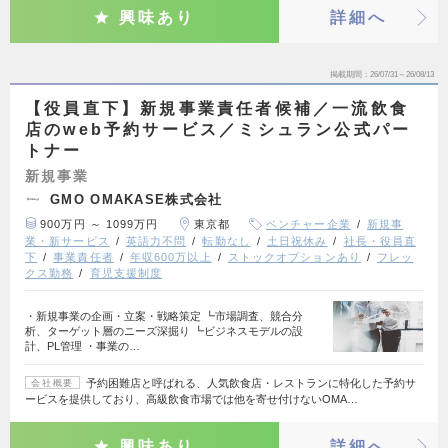
興味あり
詳細へ
掲載期間
26/07/31～26/08/13
【役員直下】新規事業責任者候補／一流飲食
店のweb予約サービス／ミシュラン公式パー
トナー
新規事業
GMO OMAKASE株式会社
900万円 ～ 1099万円
東京都
ベンチャー企業
新規事
業・新サービス
英語力不問
転勤なし
土日祝休み
社長・役員直
下
事業責任者
年収600万以上
ストックオプションあり
フレッ
クス勤務
育児支援制度
・新規事業の企画・立案・戦略策定 ┗市場調査、競合分
析、ターゲット層のニーズ深掘り ┗ビジネスモデルの設
計、PL管理 ・事業の…
予約困難店と呼ばれる、人気飲食店・レストランに特化した予約サ
会社概要
ービスを提供しており、高級飲食市場では他を寄せ付けないOMA…
興味あり
詳細へ