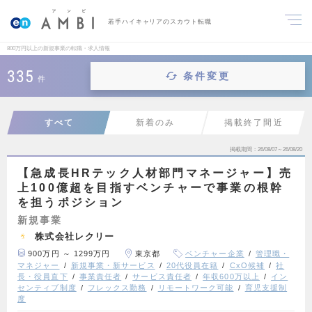
若手ハイキャリアのスカウト転職
800万円以上の新規事業の転職・求人情報
335
条件変更
件
すべて
新着のみ
掲載終了間近
掲載期間
26/08/07～26/08/20
【急成長HRテック人材部門マネージャー】売
上100億超を目指すベンチャーで事業の根幹
を担うポジション
新規事業
株式会社レクリー
900万円 ～ 1299万円
東京都
ベンチャー企業
管理職・
マネジャー
新規事業・新サービス
20代役員在籍
CxO候補
社
長・役員直下
事業責任者
サービス責任者
年収600万以上
イン
センティブ制度
フレックス勤務
リモートワーク可能
育児支援制
度