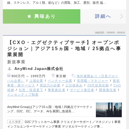
線、ステンレス、アルミ類、鉛など）の買取、加工、選別、販売 協…
興味あり
詳細へ
掲載期間
26/08/06～26/08/19
【CXO・エグゼクティブサーチ】オープンポ
ジション｜アジア15ヵ国・地域 / 25拠点へ事
業展開
新規事業
AnyMind Japan株式会社
800万円 ～ 1999万円
東京都
海外展開あり（日系グロー
バル企業）
上場企業
ベンチャー企業
管理職・マネジャー
新規
事業・新サービス
英語力が必要
土日祝休み
20代役員在籍
CxO
候補
社長・役員直下
事業責任者
サービス責任者
開発責任者
インセンティブ制度
AnyMind Groupはアジア15ヵ国・地域 / 25拠点でマーケティ
ング、D2C、EC、データ、AIを展開し急成長…
D2Cプラットホーム事業 クリエイターサポート／マネジメント事業
会社概要
インフルエンサーマーケティング事業 デジタルマーケティング事…