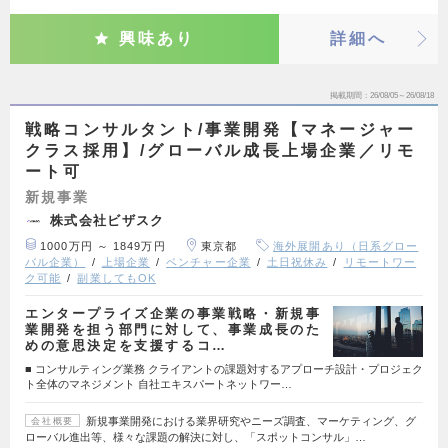
興味あり
詳細へ
掲載期間
26/08/05～26/08/18
戦略コンサルタント/事業開発【マネージャー
クラス採用】/グローバル成長上場企業／リモ
ート可
新規事業
株式会社ビザスク
1000万円 ～ 1849万円
東京都
海外展開あり（日系グロー
バル企業）
上場企業
ベンチャー企業
土日祝休み
リモートワー
ク可能
副業してもOK
エンタープライズ企業の事業戦略・新規事
業開発を担う部門に対して、事業成長のた
めの意思決定を支援するコ…
■ コンサルティング業務 クライアントの課題対するアプローチ設計・プロジェク
ト全体のマネジメント 自社エキスパートネットワー…
新規事業開発における業界研究やニーズ調査、マーケティング、グ
会社概要
ローバル進出等、様々な課題の解決に対し、「スポットコンサル」…