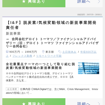
興味あり
詳細へ
掲載期間
26/07/29～26/08/11
【I&F】脱炭素/気候変動領域の新規事業開発
責任者
新規事業
合同会社デロイト トーマツ／ファイナンシャルアドバイ
ザリー（旧：デロイト トーマツ ファイナンシャルアドバイザ
リー合同会社）
900万円 ～ 1999万円
東京都
土日祝休み
年収600万以
上
フレックス勤務
リモートワーク可能
全社最重点テーマの一つとして取り組む脱
炭素/気候変動領域の新規事業開発
※※※合同会社デロイトトーマツ在籍、デロイトトーマツ
ベンチャーサポート株式会社出向の求人です。※※※ 【具
体案件、主な支…
仕事内容 ◎M&A Digitalでは、主にM&A、Crisis Management、Innov
会社概要
ationの領域において…
興味あり
詳細へ