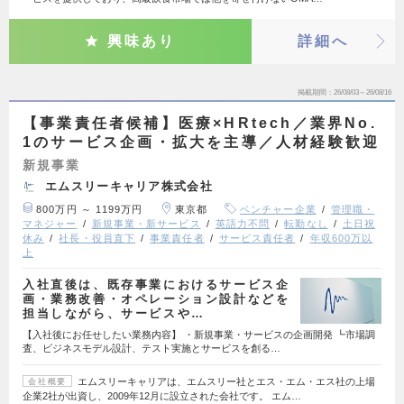
興味あり
詳細へ
掲載期間
26/08/03～26/08/16
【事業責任者候補】医療×HRtech／業界No.
1のサービス企画・拡大を主導／人材経験歓迎
新規事業
エムスリーキャリア株式会社
800万円 ～ 1199万円
東京都
ベンチャー企業
管理職・
マネジャー
新規事業・新サービス
英語力不問
転勤なし
土日祝
休み
社長・役員直下
事業責任者
サービス責任者
年収600万以
上
入社直後は、既存事業におけるサービス企
画・業務改善・オペレーション設計などを
担当しながら、サービスや…
【入社後にお任せしたい業務内容】 ・新規事業・サービスの企画開発 ┗市場調
査、ビジネスモデル設計、テスト実施とサービスを創る…
エムスリーキャリアは、エムスリー社とエス・エム・エス社の上場
会社概要
企業2社が出資し、2009年12月に設立された会社です。 エム…