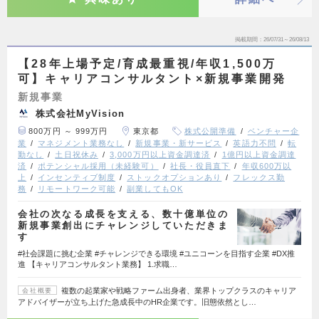
掲載期間
26/07/31～26/08/13
【28年上場予定/育成最重視/年収1,500万
可】キャリアコンサルタント×新規事業開発
新規事業
株式会社MyVision
800万円 ～ 999万円
東京都
株式公開準備
ベンチャー企
業
マネジメント業務なし
新規事業・新サービス
英語力不問
転
勤なし
土日祝休み
3,000万円以上資金調達済
1億円以上資金調達
済
ポテンシャル採用（未経験可）
社長・役員直下
年収600万以
上
インセンティブ制度
ストックオプションあり
フレックス勤
務
リモートワーク可能
副業してもOK
会社の次なる成長を支える、数十億単位の
新規事業創出にチャレンジしていただきま
す
#社会課題に挑む企業 #チャレンジできる環境 #ユニコーンを目指す企業 #DX推
進 【キャリアコンサルタント業務】 1.求職…
複数の起業家や戦略ファーム出身者、業界トップクラスのキャリア
会社概要
アドバイザーが立ち上げた急成長中のHR企業です。旧態依然とし…