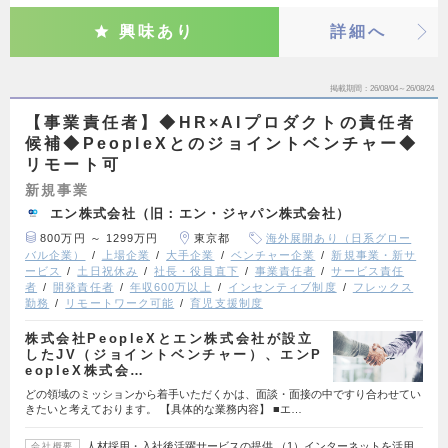
興味あり
詳細へ
掲載期間
26/08/04～26/08/24
【事業責任者】◆HR×AIプロダクトの責任者
候補◆PeopleXとのジョイントベンチャー◆
リモート可
新規事業
エン株式会社（旧：エン・ジャパン株式会社）
800万円 ～ 1299万円
東京都
海外展開あり（日系グロー
バル企業）
上場企業
大手企業
ベンチャー企業
新規事業・新サ
ービス
土日祝休み
社長・役員直下
事業責任者
サービス責任
者
開発責任者
年収600万以上
インセンティブ制度
フレックス
勤務
リモートワーク可能
育児支援制度
株式会社PeopleXとエン株式会社が設立
したJV（ジョイントベンチャー）、エンP
eopleX株式会…
どの領域のミッションから着手いただくかは、面談・面接の中ですり合わせてい
きたいと考えております。 【具体的な業務内容】 ■エ…
人材採用・入社後活躍サービスの提供 （1）インターネットを活用
会社概要