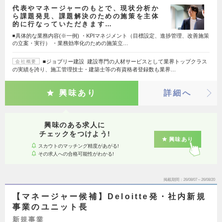
代表やマネージャーのもとで、現状分析か
ら課題発見、課題解決のための施策を主体
的に行なっていただきます…
◾️具体的な業務内容(※一例) ・KPIマネジメント（目標設定、進捗管理、改善施策
の立案・実行） ・業務効率化のための施策立…
■ジョブリー建設 建設専門の人材サービスとして業界トップクラス
会社概要
の実績を誇り、施工管理技士・建築士等の有資格者登録数も業界…
興味あり
詳細へ
興味のある求人に
チェックをつけよう!
興味あり
スカウトのマッチング精度があがる!
その求人への合格可能性がわかる!
掲載期間
26/08/07～26/08/20
【マネージャー候補】Deloitte発・社内新規
事業のユニット長
新規事業