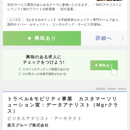
SOCサービス運営のあらゆるテーマに参画いただきます。 ・ SOCアナリストと
してシフト制のアラート分析業務 ・ SOC提案…
【おすすめポイント】 大手総研系セキュリティ専門チームであり、
会社概要
国内サイバー・セキュリティ・コンサルテング・サービス市場No…
興味あり
詳細へ
興味のある求人に
チェックをつけよう!
興味あり
スカウトのマッチング精度があがる!
その求人への合格可能性がわかる!
掲載期間
26/08/06～26/08/19
トラベル&モビリティ事業 カスタマーソリ
ューション室：データアナリスト（Mgrクラ
ス）
ビジネスアナリスト・アーキテクト
楽天グループ株式会社