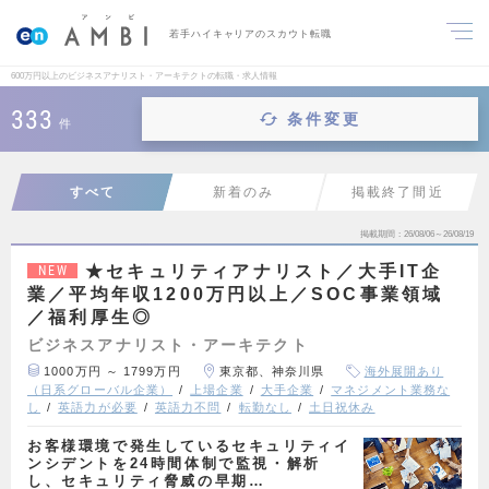
若手ハイキャリアのスカウト転職
600万円以上のビジネスアナリスト・アーキテクトの転職・求人情報
333
条件変更
件
すべて
新着のみ
掲載終了間近
掲載期間
26/08/06～26/08/19
★セキュリティアナリスト／大手IT企
NEW
業／平均年収1200万円以上／SOC事業領域
／福利厚生◎
ビジネスアナリスト・アーキテクト
1000万円 ～ 1799万円
東京都、神奈川県
海外展開あり
（日系グローバル企業）
上場企業
大手企業
マネジメント業務な
し
英語力が必要
英語力不問
転勤なし
土日祝休み
お客様環境で発生しているセキュリティイ
ンシデントを24時間体制で監視・解析
し、セキュリティ脅威の早期…