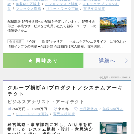
者
年収600万以上
インセンティブ制度
ストックオプションあ
り
フレックス勤務
リモートワーク可能
育児支援制度
配属部署 BPR推進部への配属を予定しています。 BPR推進
部は、事業やサービスをご利用いただく顧客・ユーザーへの
価値提供を…
「介護」「医療/キャリア」「ヘルスケア/シニアライフ」に特化した
会社概要
情報インフラの構築 ■介護分野 介護職向け求人情報、資格講座…
興味あり
詳細へ
掲載期間
26/08/06～26/08/19
グループ横断AIプロダクト／システムアーキ
テクト
ビジネスアナリスト・アーキテクト
750万円 ～ 1399万円
東京都
土日祝休み
年収600万以
上
リモートワーク可能
育児支援制度
経営戦略・事業課題に対し、AI活用を前
提とした システム構想・設計・意思決定