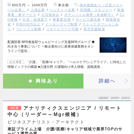
800万円 ～ 1049万円
東京都
海外展開あり（日系グロー
バル企業）
上場企業
ベンチャー企業
管理職・マネジャー
新規
事業・新サービス
土日祝休み
ポテンシャル採用（未経験可）
Cx
O候補
社長・役員直下
事業責任者
サービス責任者
開発責任
者
年収600万以上
インセンティブ制度
ストックオプションあ
り
フレックス勤務
リモートワーク可能
育児支援制度
配属部署 BPR推進部ウェルビーイング支援BPRグループ ◆
向き合う事業について 一般企業向けに産業保健業務をオン
ラインで提供…
「介護」「医療/キャリア」「ヘルスケア/シニアライフ」に特化した
会社概要
情報インフラの構築 ■介護分野 介護職向け求人情報、資格講座…
興味あり
詳細へ
掲載期間
26/08/06～26/08/19
アナリティクスエンジニア / リモート
NEW
中心（リーダー～Mgr候補）
ビジネスアナリスト・アーキテクト
東証プライム上場 介護/医療/キャリア領域で業界TOPのサ
ービス運営企業