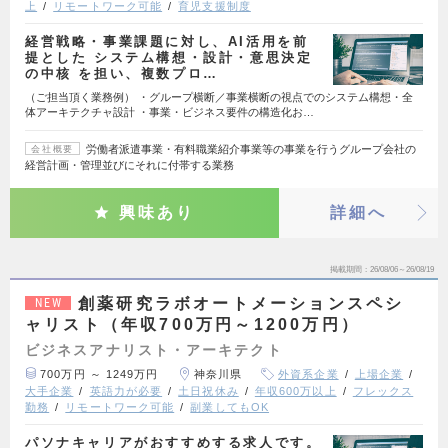
上
リモートワーク可能
育児支援制度
経営戦略・事業課題に対し、AI活用を前
提とした システム構想・設計・意思決定
の中核 を担い、複数プロ…
（ご担当頂く業務例） ・グループ横断／事業横断の視点でのシステム構想・全
体アーキテクチャ設計 ・事業・ビジネス要件の構造化お…
労働者派遣事業・有料職業紹介事業等の事業を行うグループ会社の
会社概要
経営計画・管理並びにそれに付帯する業務
興味あり
詳細へ
掲載期間
26/08/06～26/08/19
創薬研究ラボオートメーションスペシ
NEW
ャリスト（年収700万円～1200万円）
ビジネスアナリスト・アーキテクト
700万円 ～ 1249万円
神奈川県
外資系企業
上場企業
大手企業
英語力が必要
土日祝休み
年収600万以上
フレックス
勤務
リモートワーク可能
副業してもOK
パソナキャリアがおすすめする求人です。