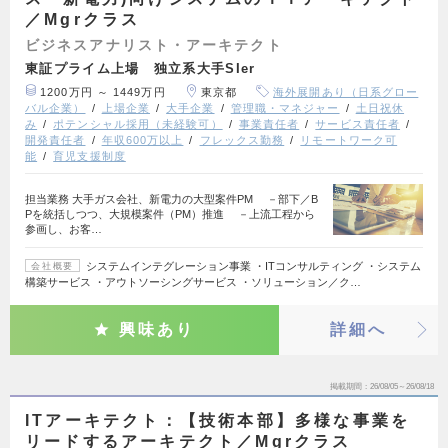
／Mgrクラス
ビジネスアナリスト・アーキテクト
東証プライム上場 独立系大手SIer
1200万円 ～ 1449万円
東京都
海外展開あり（日系グロー
バル企業）
上場企業
大手企業
管理職・マネジャー
土日祝休
み
ポテンシャル採用（未経験可）
事業責任者
サービス責任者
開発責任者
年収600万以上
フレックス勤務
リモートワーク可
能
育児支援制度
担当業務 大手ガス会社、新電力の大型案件PM －部下／B
Pを統括しつつ、大規模案件（PM）推進 －上流工程から
参画し、お客…
システムインテグレーション事業 ・ITコンサルティング ・システム
会社概要
構築サービス ・アウトソーシングサービス ・ソリューション／ク…
興味あり
詳細へ
掲載期間
26/08/05～26/08/18
ITアーキテクト：【技術本部】多様な事業を
リードするアーキテクト／Mgrクラス