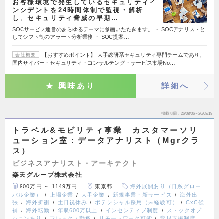
お客様環境で発生しているセキュリティイ
ンシデントを24時間体制で監視・解析
し、セキュリティ脅威の早期…
SOCサービス運営のあらゆるテーマに参画いただきます。 ・ SOCアナリストと
してシフト制のアラート分析業務 ・ SOC提案…
【おすすめポイント】 大手総研系セキュリティ専門チームであり、
会社概要
国内サイバー・セキュリティ・コンサルテング・サービス市場No…
興味あり
詳細へ
掲載期間
26/08/06～26/08/19
トラベル&モビリティ事業 カスタマーソリ
ューション室：データアナリスト（Mgrクラ
ス）
ビジネスアナリスト・アーキテクト
楽天グループ株式会社
900万円 ～ 1149万円
東京都
海外展開あり（日系グロー
バル企業）
上場企業
大手企業
新規事業・新サービス
海外出
張
海外折衝
土日祝休み
ポテンシャル採用（未経験可）
CxO候
補
海外転勤
年収600万以上
インセンティブ制度
ストックオプ
ションあり
フレックス勤務
リモートワーク可能
育児支援制度