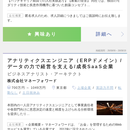
【パソナキャリア経由での入社実績あり】【募集の背景】 同社では、独自のモ
ダリティ技術と疾患作用機序に基づいた創薬コンセプト…
匿名求人のため、求人詳細につきましてはご面談時にお伝え致しま
会社概要
す。
興味あり
詳細へ
掲載期間
26/08/06～26/08/19
アナリティクスエンジニア（ERPドメイン）/
データの力で経営を支える/成長SaaS企業
ビジネスアナリスト・アーキテクト
株式会社マネーフォワード
700万円 ～ 1049万円
東京都
上場企業
英語力不問
転
勤なし
土日祝休み
本部内の一人目アナリティクスエンジニアとして事業責任者
や各部門向けに意思決定の速度と精度を上げられる分析環境
を提供したり…
＜企業概要＞ マネーフォワードは、「お金」を管理するためのWeb
会社概要
サービスを運営している企業です。 2012年に設立されたベン…