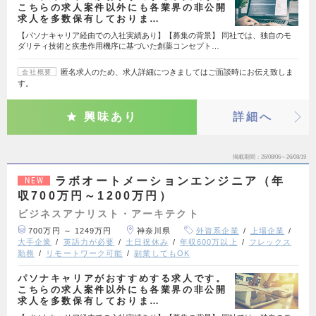
こちらの求人案件以外にも各業界の非公開
求人を多数保有しておりま…
【パソナキャリア経由での入社実績あり】【募集の背景】 同社では、独自のモ
ダリティ技術と疾患作用機序に基づいた創薬コンセプト…
匿名求人のため、求人詳細につきましてはご面談時にお伝え致しま
会社概要
す。
興味あり
詳細へ
掲載期間
26/08/06～26/08/19
ラボオートメーションエンジニア（年
NEW
収700万円～1200万円）
ビジネスアナリスト・アーキテクト
700万円 ～ 1249万円
神奈川県
外資系企業
上場企業
大手企業
英語力が必要
土日祝休み
年収600万以上
フレックス
勤務
リモートワーク可能
副業してもOK
パソナキャリアがおすすめする求人です。
こちらの求人案件以外にも各業界の非公開
求人を多数保有しておりま…