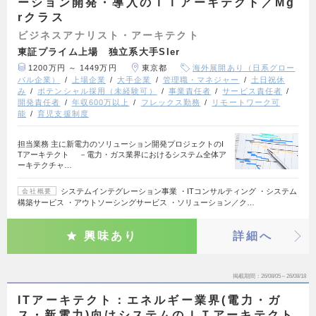
ーション開発・導入のＩＴアーキテクト／Mg
rクラス
ビジネスアナリスト・アーキテクト
東証プライム上場 独立系大手SIer
1200万円 ～ 1449万円
東京都
海外展開あり（日系グロー
バル企業）
上場企業
大手企業
管理職・マネジャー
土日祝休
み
ポテンシャル採用（未経験可）
事業責任者
サービス責任者
開発責任者
年収600万以上
フレックス勤務
リモートワーク可
能
育児支援制度
担当業務 主に新電力のソリューション開発プロジェクトのI
Tアーキテクト －電力・ガス業界におけるシステム全体ア
ーキテクチャ…
システムインテグレーション事業 ・ITコンサルティング ・システム
会社概要
構築サービス ・アウトソーシングサービス ・ソリューション／ク…
興味あり
詳細へ
掲載期間
26/08/05～26/08/18
ITアーキテクト：エネルギー業界(電力・ガ
ス・新電力)向けシステムのＩＴアーキテクト