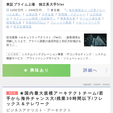
東証プライム上場 独立系大手SIer
1200万円 ～ 1449万円
東京都
海外展開あり（日系グロー
バル企業）
上場企業
大手企業
管理職・マネジャー
土日祝休
み
ポテンシャル採用（未経験可）
事業責任者
サービス責任者
開発責任者
年収600万以上
フレックス勤務
リモートワーク可
能
育児支援制度
担当業務 ○セキュリティアナリスト（Tier2） ・顧客環境を
理解したうえで、アラート調査の成否判定と対応方針検討を
担う二…
システムインテグレーション事業 ・ITコンサルティング ・システム
会社概要
構築サービス ・アウトソーシングサービス ・ソリューション／ク…
興味あり
詳細へ
掲載期間
26/08/05～26/08/18
★国内最大規模アーキテクトチーム/若
NEW
手から海外チャンス大/残業30時間以下/フレ
ックス＆テレワーク
ビジネスアナリスト・アーキテクト