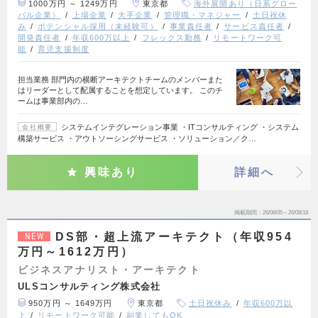
1000万円 ～ 1249万円
東京都
海外展開あり（日系グロー
バル企業）
上場企業
大手企業
管理職・マネジャー
土日祝休
み
ポテンシャル採用（未経験可）
事業責任者
サービス責任者
開発責任者
年収600万以上
フレックス勤務
リモートワーク可
能
育児支援制度
担当業務 部門内の横断アーキテクトチームのメンバーまた
はリーダーとして配属することを想定しています。 このチ
ームは事業部内の…
システムインテグレーション事業 ・ITコンサルティング ・システム
会社概要
構築サービス ・アウトソーシングサービス ・ソリューション／ク…
興味あり
詳細へ
掲載期間
26/08/05～26/08/18
DS部・超上流アーキテクト（年収954
NEW
万円～1612万円）
ビジネスアナリスト・アーキテクト
ULSコンサルティング株式会社
950万円 ～ 1649万円
東京都
土日祝休み
年収600万以
上
リモートワーク可能
副業してもOK