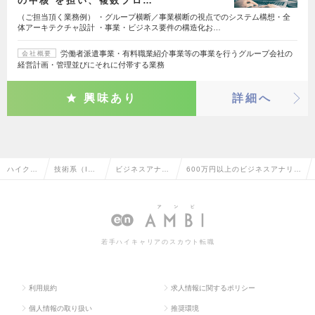
の中核 を担い、複数プロ…
（ご担当頂く業務例） ・グループ横断／事業横断の視点でのシステム構想・全
体アーキテクチャ設計 ・事業・ビジネス要件の構造化お…
労働者派遣事業・有料職業紹介事業等の事業を行うグループ会社の
会社概要
経営計画・管理並びにそれに付帯する業務
興味あり
詳細へ
ハイクラ
技術系（I
ビジネスアナリ
600万円以上のビジネスアナリス
ス求人T
T・Web・通
スト・アーキテ
ト・アーキテクトの転職・求人
OP
信系）
クト
情報一覧
若手ハイキャリアのスカウト転職
利用規約
求人情報に関するポリシー
個人情報の取り扱い
推奨環境