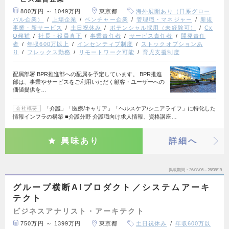
800万円 ～ 1049万円
東京都
海外展開あり（日系グロー
バル企業）
上場企業
ベンチャー企業
管理職・マネジャー
新規
事業・新サービス
土日祝休み
ポテンシャル採用（未経験可）
Cx
O候補
社長・役員直下
事業責任者
サービス責任者
開発責任
者
年収600万以上
インセンティブ制度
ストックオプションあ
り
フレックス勤務
リモートワーク可能
育児支援制度
配属部署 BPR推進部への配属を予定しています。 BPR推進
部は、事業やサービスをご利用いただく顧客・ユーザーへの
価値提供を…
「介護」「医療/キャリア」「ヘルスケア/シニアライフ」に特化した
会社概要
情報インフラの構築 ■介護分野 介護職向け求人情報、資格講座…
興味あり
詳細へ
掲載期間
26/08/06～26/08/19
グループ横断AIプロダクト／システムアーキ
テクト
ビジネスアナリスト・アーキテクト
750万円 ～ 1399万円
東京都
土日祝休み
年収600万以