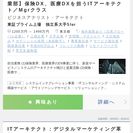
業部】保険DX、医療DXを担うITアーキテク
ト／Mgrクラス
ビジネスアナリスト・アーキテクト
東証プライム上場 独立系大手SIer
1200万円 ～ 1499万円
東京都
海外展開あり（日系グロー
バル企業）
上場企業
大手企業
管理職・マネジャー
土日祝休
み
ポテンシャル採用（未経験可）
事業責任者
サービス責任者
開発責任者
年収600万以上
フレックス勤務
リモートワーク可
能
育児支援制度
担当業務 (1)保険業界、医療業界のDX事業に伴う、新規サー
ビス／システムのアーキテクチャ検討と提案活動 (2)保険・
医療サ…
システムインテグレーション事業 ・ITコンサルティング ・システム
会社概要
構築サービス ・アウトソーシングサービス ・ソリューション／ク…
興味あり
詳細へ
掲載期間
26/08/05～26/08/18
ITアーキテクト：デジタルマーケティング革