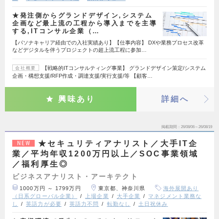
★発注側からグランドデザイン,システム
企画など最上流の工程から導入までを主導
する,ITコンサル企業（…
【パソナキャリア経由での入社実績あり】【仕事内容】 DXや業務プロセス改革
などデジタルを伴うプロジェクトの超上流工程に参加…
【戦略的ITコンサルティング事業】 グランドデザイン策定/システム
会社概要
企画・構想支援/RFP作成・調達支援/実行支援/等 【顧客…
興味あり
詳細へ
掲載期間
26/08/06～26/08/19
★セキュリティアナリスト／大手IT企
NEW
業／平均年収1200万円以上／SOC事業領域
／福利厚生◎
ビジネスアナリスト・アーキテクト
1000万円 ～ 1799万円
東京都、神奈川県
海外展開あり
（日系グローバル企業）
上場企業
大手企業
マネジメント業務な
し
英語力が必要
英語力不問
転勤なし
土日祝休み