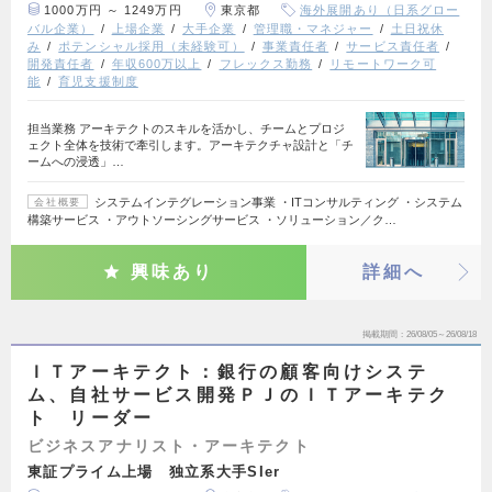
1000万円 ～ 1249万円
東京都
海外展開あり（日系グロー
バル企業）
上場企業
大手企業
管理職・マネジャー
土日祝休
み
ポテンシャル採用（未経験可）
事業責任者
サービス責任者
開発責任者
年収600万以上
フレックス勤務
リモートワーク可
能
育児支援制度
担当業務 アーキテクトのスキルを活かし、チームとプロジ
ェクト全体を技術で牽引します。アーキテクチャ設計と「チ
ームへの浸透」…
システムインテグレーション事業 ・ITコンサルティング ・システム
会社概要
構築サービス ・アウトソーシングサービス ・ソリューション／ク…
興味あり
詳細へ
掲載期間
26/08/05～26/08/18
ＩＴアーキテクト：銀行の顧客向けシステ
ム、自社サービス開発ＰＪのＩＴアーキテク
ト リーダー
ビジネスアナリスト・アーキテクト
東証プライム上場 独立系大手SIer