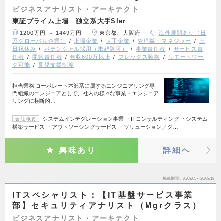
ビジネスアナリスト・アーキテクト
東証プライム上場 独立系大手SIer
1200万円 ～ 1449万円
東京都、大阪府
海外展開あり（日
系グローバル企業）
上場企業
大手企業
管理職・マネジャー
土
日祝休み
ポテンシャル採用（未経験可）
事業責任者
サービス責
任者
開発責任者
年収600万以上
フレックス勤務
リモートワー
ク可能
育児支援制度
担当業務 コーポレート本部系に属するエンジニアリング専
門組織のエンジニアとして、社内の様々な事業・エンジニア
リングに横断的…
システムインテグレーション事業 ・ITコンサルティング ・システム
会社概要
構築サービス ・アウトソーシングサービス ・ソリューション／ク…
興味あり
詳細へ
掲載期間
26/08/05～26/08/18
ITスペシャリスト：【IT基盤サービス事業
部】セキュリティアナリスト（Mgrクラス）
ビジネスアナリスト・アーキテクト