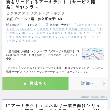
新をリードするアーキテクト（サービス開
発）Mgrクラス
ビジネスアナリスト・アーキテクト
東証プライム上場 独立系大手SIer
1200万円 ～ 1449万円
東京都、大阪府
海外展開あり（日
系グローバル企業）
上場企業
大手企業
管理職・マネジャー
土
日祝休み
ポテンシャル採用（未経験可）
事業責任者
サービス責
任者
開発責任者
年収600万以上
フレックス勤務
リモートワー
ク可能
育児支援制度
【募集組織の特徴】 エンタープライズサービス事業部は、S
alesForce社のサービスを活用し、デジタルマーケティング
全領…
システムインテグレーション事業 ・ITコンサルティング ・システム
会社概要
構築サービス ・アウトソーシングサービス ・ソリューション／ク…
興味あり
詳細へ
掲載期間
26/08/05～26/08/18
ITアーキテクト：エネルギー業界向けソリュ