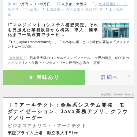
1000万円 ～ 1999万円
東京都、大阪府
海外展開あり（日
系グローバル企業）
上場企業
大手企業
英語力不問
土日祝休
み
ITマネジメント（システム構想策定、それ
を見据えた業務設計から構築、導入、標準
化まで一気通貫でサービ…
「DX (Digital Transformation)」、「2025年の崖」という時代の要請や「クライア
ントニーズの高…
・日本最大級のコンサルティングファーム ・世界24拠点 6000名の
会社概要
スペシャリスト在籍 ・インダストリーに圧倒的な強み ・評価…
興味あり
詳細へ
掲載期間
26/08/05～26/08/18
ＩＴアーキテクト：金融系システム開発 モ
ダナイゼーション、Java業務アプリ、クラウ
ド／リーダー
ビジネスアナリスト・アーキテクト
東証プライム上場 独立系大手SIer