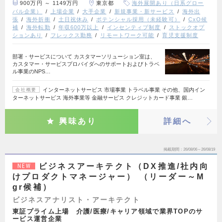
900万円 ～ 1149万円
東京都
海外展開あり（日系グロー
バル企業）
上場企業
大手企業
新規事業・新サービス
海外出
張
海外折衝
土日祝休み
ポテンシャル採用（未経験可）
CxO候
補
海外転勤
年収600万以上
インセンティブ制度
ストックオプ
ションあり
フレックス勤務
リモートワーク可能
育児支援制度
部署・サービスについて カスタマーソリューション室は、
カスタマー・サービスプロバイダへのサポートおよびトラベ
ル事業のNPS…
インターネットサービス 市場事業 トラベル事業 その他、国内イン
会社概要
ターネットサービス 海外事業等 金融サービス クレジットカード事業 銀…
興味あり
詳細へ
掲載期間
26/08/06～26/08/19
ビジネスアーキテクト（DX推進/社内向
NEW
けプロダクトマネージャー） （リーダー～M
gr候補）
ビジネスアナリスト・アーキテクト
東証プライム上場 介護/医療/キャリア領域で業界TOPのサ
ービス運営企業