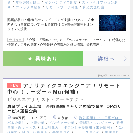
者
年収600万以上
インセンティブ制度
ストックオプションあ
り
フレックス勤務
リモートワーク可能
育児支援制度
配属部署 BPR推進部ウェルビーイング支援BPRグループ ◆
向き合う事業について 一般企業向けに産業保健業務をオン
ラインで提供…
「介護」「医療/キャリア」「ヘルスケア/シニアライフ」に特化した
会社概要
情報インフラの構築 ■介護分野 介護職向け求人情報、資格講座…
興味あり
詳細へ
掲載期間
26/08/06～26/08/19
アナリティクスエンジニア / リモート
NEW
中心（リーダー～Mgr候補）
ビジネスアナリスト・アーキテクト
東証プライム上場 介護/医療/キャリア領域で業界TOPのサ
ービス運営企業
800万円 ～ 1049万円
東京都
海外展開あり（日系グロー
バル企業）
上場企業
ベンチャー企業
管理職・マネジャー
新規
事業・新サービス
土日祝休み
ポテンシャル採用（未経験可）
Cx
O候補
社長・役員直下
事業責任者
サービス責任者
開発責任