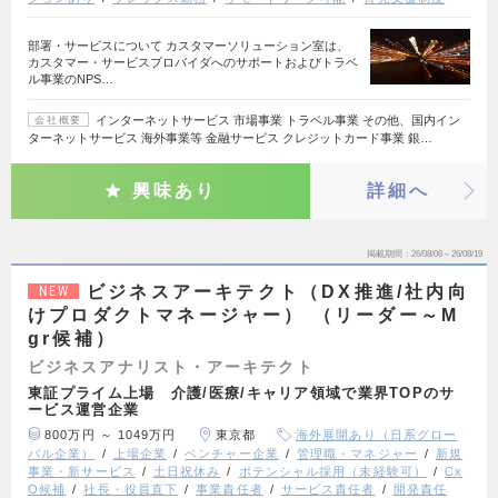
部署・サービスについて カスタマーソリューション室は、
カスタマー・サービスプロバイダへのサポートおよびトラベ
ル事業のNPS…
インターネットサービス 市場事業 トラベル事業 その他、国内イン
会社概要
ターネットサービス 海外事業等 金融サービス クレジットカード事業 銀…
興味あり
詳細へ
掲載期間
26/08/06～26/08/19
ビジネスアーキテクト（DX推進/社内向
NEW
けプロダクトマネージャー） （リーダー～M
gr候補）
ビジネスアナリスト・アーキテクト
東証プライム上場 介護/医療/キャリア領域で業界TOPのサ
ービス運営企業
800万円 ～ 1049万円
東京都
海外展開あり（日系グロー
バル企業）
上場企業
ベンチャー企業
管理職・マネジャー
新規
事業・新サービス
土日祝休み
ポテンシャル採用（未経験可）
Cx
O候補
社長・役員直下
事業責任者
サービス責任者
開発責任