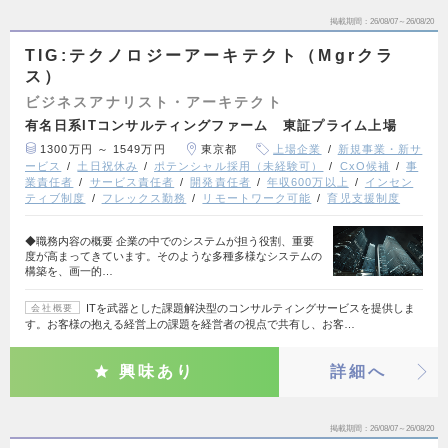
掲載期間
26/08/07～26/08/20
TIG:テクノロジーアーキテクト（Mgrクラ
ス）
ビジネスアナリスト・アーキテクト
有名日系ITコンサルティングファーム 東証プライム上場
1300万円 ～ 1549万円
東京都
上場企業
新規事業・新サ
ービス
土日祝休み
ポテンシャル採用（未経験可）
CxO候補
事
業責任者
サービス責任者
開発責任者
年収600万以上
インセン
ティブ制度
フレックス勤務
リモートワーク可能
育児支援制度
◆職務内容の概要 企業の中でのシステムが担う役割、重要
度が高まってきています。そのような多種多様なシステムの
構築を、画一的…
ITを武器とした課題解決型のコンサルティングサービスを提供しま
会社概要
す。お客様の抱える経営上の課題を経営者の視点で共有し、お客…
興味あり
詳細へ
掲載期間
26/08/07～26/08/20