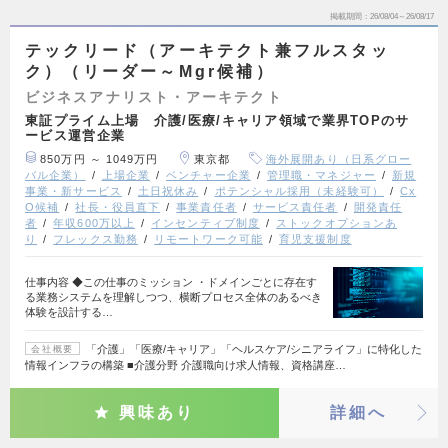
掲載期間
26/08/04～26/08/17
テックリード（アーキテクト兼フルスタッ
ク）（リーダー～Mgr候補）
ビジネスアナリスト・アーキテクト
東証プライム上場 介護/医療/キャリア領域で業界TOPのサ
ービス運営企業
850万円 ～ 1049万円
東京都
海外展開あり（日系グロー
バル企業）
上場企業
ベンチャー企業
管理職・マネジャー
新規
事業・新サービス
土日祝休み
ポテンシャル採用（未経験可）
Cx
O候補
社長・役員直下
事業責任者
サービス責任者
開発責任
者
年収600万以上
インセンティブ制度
ストックオプションあ
り
フレックス勤務
リモートワーク可能
育児支援制度
仕事内容 ◆この仕事のミッション ・ドメインごとに存在す
る業務システムを理解しつつ、横断プロセス全体のあるべき
体験を設計する…
「介護」「医療/キャリア」「ヘルスケア/シニアライフ」に特化した
会社概要
情報インフラの構築 ■介護分野 介護職向け求人情報、資格講座…
興味あり
詳細へ