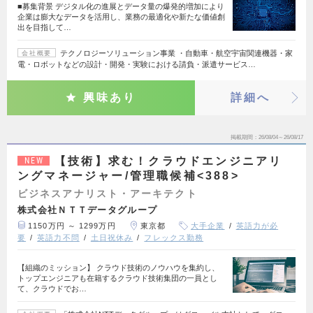
■募集背景 デジタル化の進展とデータ量の爆発的増加により
企業は膨大なデータを活用し、業務の最適化や新たな価値創
出を目指して…
テクノロジーソリューション事業 ・自動車・航空宇宙関連機器・家
会社概要
電・ロボットなどの設計・開発・実験における請負・派遣サービス…
興味あり
詳細へ
掲載期間
26/08/04～26/08/17
【技術】求む！クラウドエンジニアリ
NEW
ングマネージャー/管理職候補<388>
ビジネスアナリスト・アーキテクト
株式会社ＮＴＴデータグループ
1150万円 ～ 1299万円
東京都
大手企業
英語力が必
要
英語力不問
土日祝休み
フレックス勤務
【組織のミッション】 クラウド技術のノウハウを集約し、
トップエンジニアも在籍するクラウド技術集団の一員とし
て、クラウドでお…