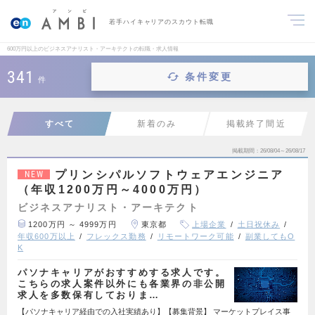
若手ハイキャリアのスカウト転職
600万円以上のビジネスアナリスト・アーキテクトの転職・求人情報
341
条件変更
件
すべて
新着のみ
掲載終了間近
掲載期間
26/08/04～26/08/17
プリンシパルソフトウェアエンジニア
NEW
（年収1200万円～4000万円）
ビジネスアナリスト・アーキテクト
1200万円 ～ 4999万円
東京都
上場企業
土日祝休み
年収600万以上
フレックス勤務
リモートワーク可能
副業してもO
K
パソナキャリアがおすすめする求人です。
こちらの求人案件以外にも各業界の非公開
求人を多数保有しておりま…
【パソナキャリア経由での入社実績あり】【募集背景】 マーケットプレイス事