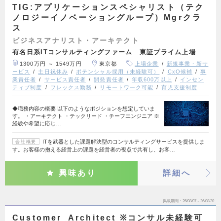
TIG:アプリケーションスペシャリスト（テク
ノロジーイノベーショングループ）Mgrクラ
ス
ビジネスアナリスト・アーキテクト
有名日系ITコンサルティングファーム 東証プライム上場
1300万円 ～ 1549万円
東京都
上場企業
新規事業・新サ
ービス
土日祝休み
ポテンシャル採用（未経験可）
CxO候補
事
業責任者
サービス責任者
開発責任者
年収600万以上
インセン
ティブ制度
フレックス勤務
リモートワーク可能
育児支援制度
◆職務内容の概要 以下のようなポジションを想定していま
す。 ・アーキテクト ・テックリード ・チーフエンジニア ※
経験や希望に応じ…
ITを武器とした課題解決型のコンサルティングサービスを提供しま
会社概要
す。お客様の抱える経営上の課題を経営者の視点で共有し、お客…
興味あり
詳細へ
掲載期間
26/08/07～26/08/20
Customer_Architect ※コンサル未経験可