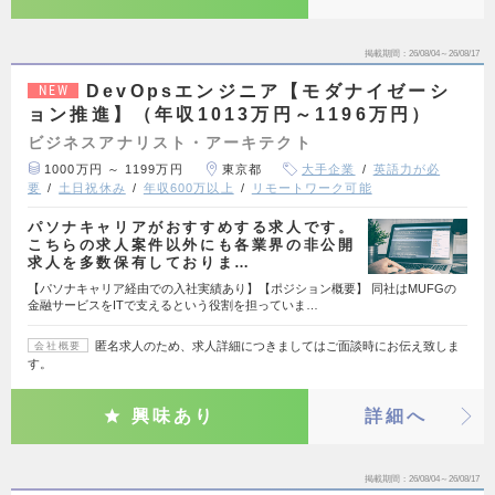
掲載期間
26/08/04～26/08/17
DevOpsエンジニア【モダナイゼーシ
NEW
ョン推進】（年収1013万円～1196万円）
ビジネスアナリスト・アーキテクト
1000万円 ～ 1199万円
東京都
大手企業
英語力が必
要
土日祝休み
年収600万以上
リモートワーク可能
パソナキャリアがおすすめする求人です。
こちらの求人案件以外にも各業界の非公開
求人を多数保有しておりま…
【パソナキャリア経由での入社実績あり】【ポジション概要】 同社はMUFGの
金融サービスをITで支えるという役割を担っていま…
匿名求人のため、求人詳細につきましてはご面談時にお伝え致しま
会社概要
す。
興味あり
詳細へ
掲載期間
26/08/04～26/08/17