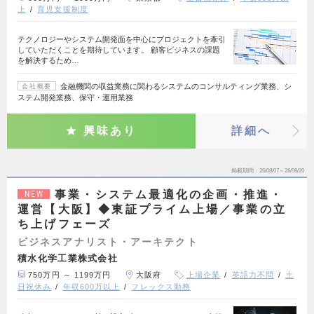
上
育児支援制度
テクノロジーやシステム開発面を中心にプロジェクトを牽引
していただくことを期待しています。 顧客ビジネスの課題
を解決するため…
金融機関の収益業務に関わるシステムのコンサルティング業務、シ
会社概要
ステム開発業務、保守・運用業務
興味あり
詳細へ
掲載期間
26/08/07～26/08/20
事業・システム最適化の企画・推進・
NEW
運営【大阪】◆東証プライム上場／事業の立
ち上げフェーズ
ビジネスアナリスト・アーキテクト
積水化学工業株式会社
750万円 ～ 1199万円
大阪府
上場企業
英語力不問
土
日祝休み
年収600万以上
フレックス勤務