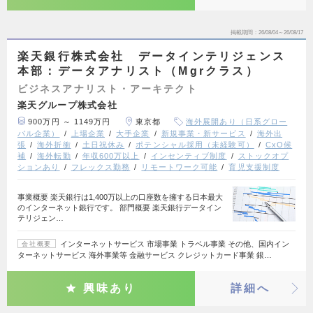
掲載期間
26/08/04～26/08/17
楽天銀行株式会社 データインテリジェンス
本部：データアナリスト（Mgrクラス）
ビジネスアナリスト・アーキテクト
楽天グループ株式会社
900万円 ～ 1149万円
東京都
海外展開あり（日系グロー
バル企業）
上場企業
大手企業
新規事業・新サービス
海外出
張
海外折衝
土日祝休み
ポテンシャル採用（未経験可）
CxO候
補
海外転勤
年収600万以上
インセンティブ制度
ストックオプ
ションあり
フレックス勤務
リモートワーク可能
育児支援制度
事業概要 楽天銀行は1,400万以上の口座数を擁する日本最大
のインターネット銀行です。 部門概要 楽天銀行データイン
テリジェン…
インターネットサービス 市場事業 トラベル事業 その他、国内イン
会社概要
ターネットサービス 海外事業等 金融サービス クレジットカード事業 銀…
興味あり
詳細へ