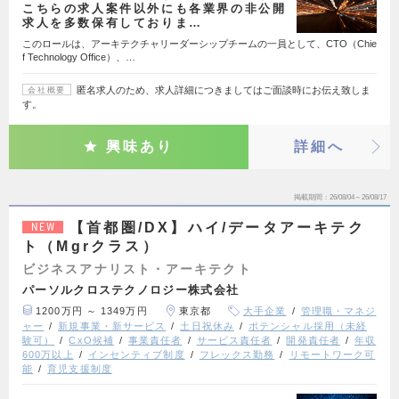
こちらの求人案件以外にも各業界の非公開
求人を多数保有しておりま…
このロールは、アーキテクチャリーダーシップチームの一員として、CTO（Chie
f Technology Office）、…
匿名求人のため、求人詳細につきましてはご面談時にお伝え致しま
会社概要
す。
興味あり
詳細へ
掲載期間
26/08/04～26/08/17
【首都圏/DX】ハイ/データアーキテク
NEW
ト（Mgrクラス）
ビジネスアナリスト・アーキテクト
パーソルクロステクノロジー株式会社
1200万円 ～ 1349万円
東京都
大手企業
管理職・マネジ
ャー
新規事業・新サービス
土日祝休み
ポテンシャル採用（未経
験可）
CxO候補
事業責任者
サービス責任者
開発責任者
年収
600万以上
インセンティブ制度
フレックス勤務
リモートワーク可
能
育児支援制度