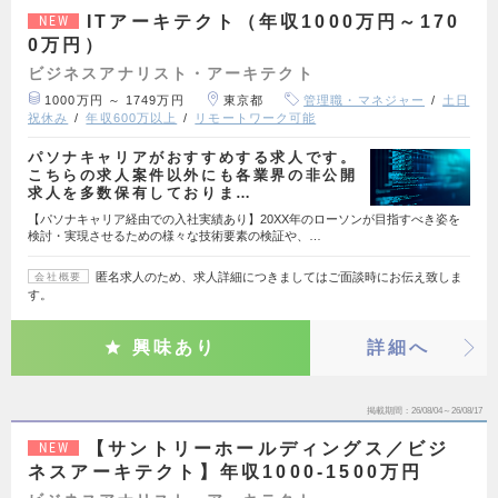
ITアーキテクト（年収1000万円～170
NEW
0万円）
ビジネスアナリスト・アーキテクト
1000万円 ～ 1749万円
東京都
管理職・マネジャー
土日
祝休み
年収600万以上
リモートワーク可能
パソナキャリアがおすすめする求人です。
こちらの求人案件以外にも各業界の非公開
求人を多数保有しておりま…
【パソナキャリア経由での入社実績あり】20XX年のローソンが目指すべき姿を
検討・実現させるための様々な技術要素の検証や、…
匿名求人のため、求人詳細につきましてはご面談時にお伝え致しま
会社概要
す。
興味あり
詳細へ
掲載期間
26/08/04～26/08/17
【サントリーホールディングス／ビジ
NEW
ネスアーキテクト】年収1000-1500万円