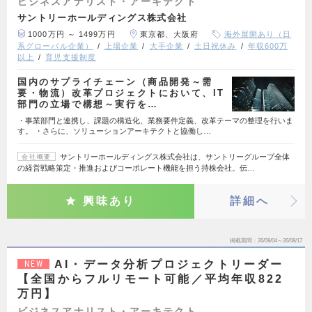
ビジネスアナリスト・アーキテクト
サントリーホールディングス株式会社
1000万円 ～ 1499万円
東京都、大阪府
海外展開あり（日
系グローバル企業）
上場企業
大手企業
土日祝休み
年収600万
以上
育児支援制度
国内のサプライチェーン（商品開発～需
要・物流）改革プロジェクトにおいて、IT
部門の立場で構想～実行を…
・事業部門と連携し、課題の構造化、業務要件定義、改革テーマの整理を行いま
す。 ・さらに、ソリューションアーキテクトと協働し…
サントリーホールディングス株式会社は、サントリーグループ全体
会社概要
の経営戦略策定・推進およびコーポレート機能を担う持株会社。伝…
興味あり
詳細へ
掲載期間
26/08/04～26/08/17
AI・データ分析プロジェクトリーダー
NEW
【全国からフルリモート可能／平均年収822
万円】
ビジネスアナリスト・アーキテクト