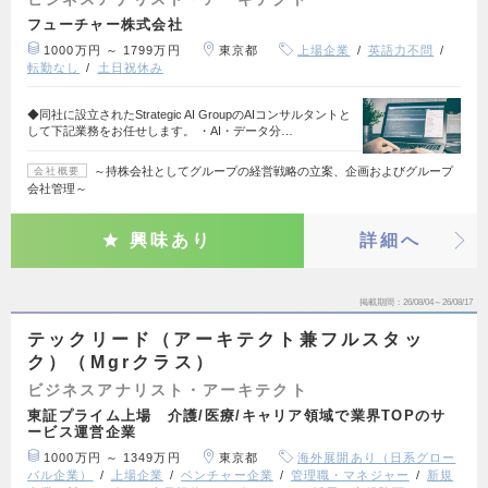
フューチャー株式会社
1000万円 ～ 1799万円
東京都
上場企業
英語力不問
転勤なし
土日祝休み
◆同社に設立されたStrategic AI GroupのAIコンサルタントと
して下記業務をお任せします。 ・AI・データ分…
～持株会社としてグループの経営戦略の立案、企画およびグループ
会社概要
会社管理～
興味あり
詳細へ
掲載期間
26/08/04～26/08/17
テックリード（アーキテクト兼フルスタッ
ク）（Mgrクラス）
ビジネスアナリスト・アーキテクト
東証プライム上場 介護/医療/キャリア領域で業界TOPのサ
ービス運営企業
1000万円 ～ 1349万円
東京都
海外展開あり（日系グロー
バル企業）
上場企業
ベンチャー企業
管理職・マネジャー
新規