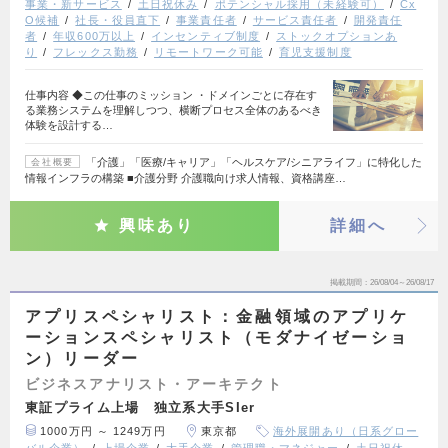
事業・新サービス
土日祝休み
ポテンシャル採用（未経験可）
Cx
O候補
社長・役員直下
事業責任者
サービス責任者
開発責任
者
年収600万以上
インセンティブ制度
ストックオプションあ
り
フレックス勤務
リモートワーク可能
育児支援制度
仕事内容 ◆この仕事のミッション ・ドメインごとに存在す
る業務システムを理解しつつ、横断プロセス全体のあるべき
体験を設計する…
「介護」「医療/キャリア」「ヘルスケア/シニアライフ」に特化した
会社概要
情報インフラの構築 ■介護分野 介護職向け求人情報、資格講座…
興味あり
詳細へ
掲載期間
26/08/04～26/08/17
アプリスペシャリスト：金融領域のアプリケ
ーションスペシャリスト（モダナイゼーショ
ン）リーダー
ビジネスアナリスト・アーキテクト
東証プライム上場 独立系大手SIer
1000万円 ～ 1249万円
東京都
海外展開あり（日系グロー
バル企業）
上場企業
大手企業
管理職・マネジャー
土日祝休