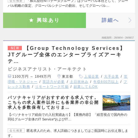
「株式会社NTTデータグループ」はグローバル本社として、グロー
会社概要
バル戦略の策定、グローバルシナジーの創出、そしてグローバル…
興味あり
詳細へ
掲載期間
26/08/04～26/08/17
【Group Technology Services】
NEW
JTグループ全体のエンタープライズアーキ
テ…
ビジネスアナリスト・アーキテクト
1100万円 ～ 1849万円
東京都
上場企業
大手企業
管
理職・マネジャー
英語力が必要
土日祝休み
年収600万以上
フ
レックス勤務
リモートワーク可能
副業してもOK
パソナキャリアがおすすめする求人です。
こちらの求人案件以外にも各業界の非公開
求人を多数保有しておりま…
【パソナキャリア経由での入社実績あり】【業務内容】 「経営視点で国内外の
同社グループ全体のIT Service*およびIT…
匿名求人のため、求人詳細につきましてはご面談時にお伝え致しま
会社概要
す。