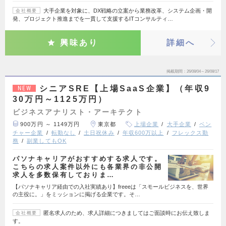
大手企業を対象に、DX戦略の立案から業務改革、システム企画・開
会社概要
発、プロジェクト推進までを一貫して支援するITコンサルティ…
興味あり
詳細へ
掲載期間
26/08/04～26/08/17
シニアSRE【上場SaaS企業】（年収9
NEW
30万円～1125万円）
ビジネスアナリスト・アーキテクト
900万円 ～ 1149万円
東京都
上場企業
大手企業
ベン
チャー企業
転勤なし
土日祝休み
年収600万以上
フレックス勤
務
副業してもOK
パソナキャリアがおすすめする求人です。
こちらの求人案件以外にも各業界の非公開
求人を多数保有しておりま…
【パソナキャリア経由での入社実績あり】freeeは「スモールビジネスを、世界
の主役に。」をミッションに掲げる企業です。そ…
匿名求人のため、求人詳細につきましてはご面談時にお伝え致しま
会社概要
す。