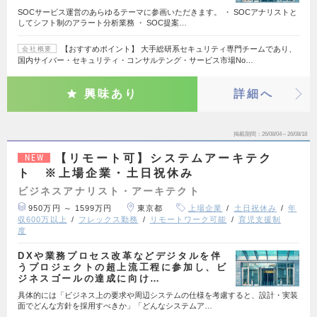
SOCサービス運営のあらゆるテーマに参画いただきます。 ・ SOCアナリストと
してシフト制のアラート分析業務 ・ SOC提案…
【おすすめポイント】 大手総研系セキュリティ専門チームであり、
会社概要
国内サイバー・セキュリティ・コンサルテング・サービス市場No…
興味あり
詳細へ
掲載期間
26/08/04～26/08/18
【リモート可】システムアーキテク
NEW
ト ※上場企業・土日祝休み
ビジネスアナリスト・アーキテクト
950万円 ～ 1599万円
東京都
上場企業
土日祝休み
年
収600万以上
フレックス勤務
リモートワーク可能
育児支援制
度
DXや業務プロセス改革などデジタルを伴
うプロジェクトの超上流工程に参加し、ビ
ジネスゴールの達成に向け…
具体的には「ビジネス上の要求や周辺システムの仕様を考慮すると、設計・実装
面でどんな方針を採用すべきか」「どんなシステムア…