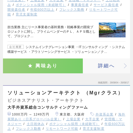
み
ポテンシャル採用（未経験可）
事業責任者
サービス責任者
開発責任者
年収600万以上
フレックス勤務
リモートワーク可
能
育児支援制度
担当業務 主にリース事業者の基幹業務・戦略事業の開発プ
ロジェクトに対し、プライムベンダーのＰＬ、ＡＰＳ職とし
て、プロジェク…
システムインテグレーション事業 ・ITコンサルティング ・システム
会社概要
構築サービス ・アウトソーシングサービス ・ソリューション／ク…
興味あり
詳細へ
掲載期間
26/08/04～26/08/17
ソリューションアーキテクト （Mgrクラス）
ビジネスアナリスト・アーキテクト
大手外資系総合コンサルティングファーム
1000万円 ～ 1249万円
東京都、大阪府
外資系企業
海外
展開あり（日系グローバル企業）
上場企業
大手企業
管理職・マ
ネジャー
土日祝休み
ポテンシャル採用（未経験可）
年収600万以
上
フレックス勤務
リモートワーク可能
育児支援制度