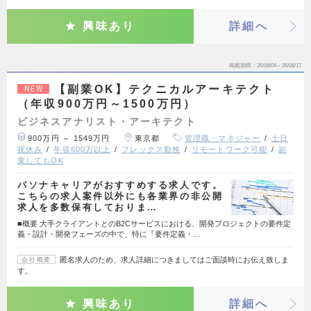
興味あり
詳細へ
掲載期間
26/08/04～26/08/17
【副業OK】テクニカルアーキテクト
NEW
（年収900万円～1500万円）
ビジネスアナリスト・アーキテクト
900万円 ～ 1549万円
東京都
管理職・マネジャー
土日
祝休み
年収600万以上
フレックス勤務
リモートワーク可能
副
業してもOK
パソナキャリアがおすすめする求人です。
こちらの求人案件以外にも各業界の非公開
求人を多数保有しておりま…
■概要 大手クライアントとのB2Cサービスにおける、開発プロジェクトの要件定
義・設計・開発フェーズの中で、特に『要件定義・…
匿名求人のため、求人詳細につきましてはご面談時にお伝え致しま
会社概要
す。
興味あり
詳細へ