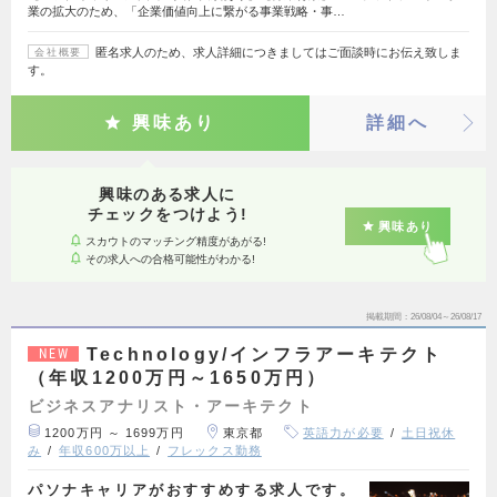
業の拡大のため、「企業価値向上に繋がる事業戦略・事…
匿名求人のため、求人詳細につきましてはご面談時にお伝え致しま
会社概要
す。
興味あり
詳細へ
興味のある求人に
チェックをつけよう!
興味あり
スカウトのマッチング精度があがる!
その求人への合格可能性がわかる!
掲載期間
26/08/04～26/08/17
Technology/インフラアーキテクト
NEW
（年収1200万円～1650万円）
ビジネスアナリスト・アーキテクト
1200万円 ～ 1699万円
東京都
英語力が必要
土日祝休
み
年収600万以上
フレックス勤務
パソナキャリアがおすすめする求人です。