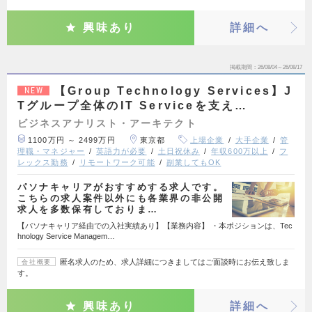
興味あり
詳細へ
掲載期間
26/08/04～26/08/17
【Group Technology Services】J
NEW
Tグループ全体のIT Serviceを支え…
ビジネスアナリスト・アーキテクト
1100万円 ～ 2499万円
東京都
上場企業
大手企業
管
理職・マネジャー
英語力が必要
土日祝休み
年収600万以上
フ
レックス勤務
リモートワーク可能
副業してもOK
パソナキャリアがおすすめする求人です。
こちらの求人案件以外にも各業界の非公開
求人を多数保有しておりま…
【パソナキャリア経由での入社実績あり】【業務内容】 ・本ポジションは、Tec
hnology Service Managem…
匿名求人のため、求人詳細につきましてはご面談時にお伝え致しま
会社概要
す。
興味あり
詳細へ