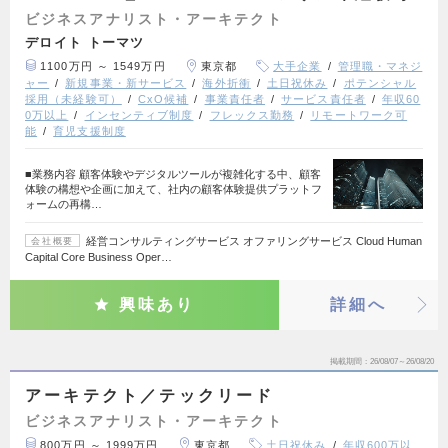
ビジネスアナリスト・アーキテクト
デロイト トーマツ
1100万円 ～ 1549万円
東京都
大手企業
管理職・マネジ
ャー
新規事業・新サービス
海外折衝
土日祝休み
ポテンシャル
採用（未経験可）
CxO候補
事業責任者
サービス責任者
年収60
0万以上
インセンティブ制度
フレックス勤務
リモートワーク可
能
育児支援制度
■業務内容 顧客体験やデジタルツールが複雑化する中、顧客
体験の構想や企画に加えて、社内の顧客体験提供プラットフ
ォームの再構…
経営コンサルティングサービス オファリングサービス Cloud Human
会社概要
Capital Core Business Oper…
興味あり
詳細へ
掲載期間
26/08/07～26/08/20
アーキテクト／テックリード
ビジネスアナリスト・アーキテクト
800万円 ～ 1999万円
東京都
土日祝休み
年収600万以