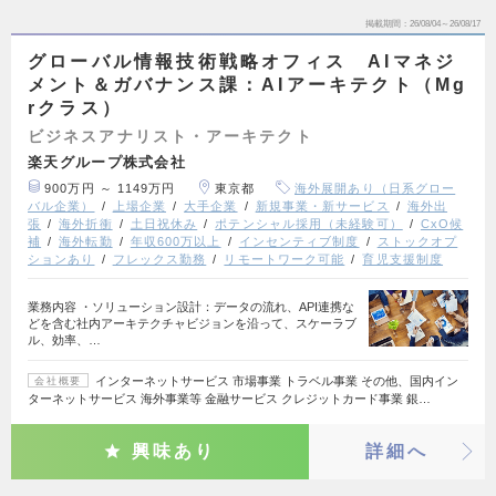
掲載期間
26/08/04～26/08/17
グローバル情報技術戦略オフィス AIマネジ
メント＆ガバナンス課：AIアーキテクト（Mg
rクラス）
ビジネスアナリスト・アーキテクト
楽天グループ株式会社
900万円 ～ 1149万円
東京都
海外展開あり（日系グロー
バル企業）
上場企業
大手企業
新規事業・新サービス
海外出
張
海外折衝
土日祝休み
ポテンシャル採用（未経験可）
CxO候
補
海外転勤
年収600万以上
インセンティブ制度
ストックオプ
ションあり
フレックス勤務
リモートワーク可能
育児支援制度
業務内容 ・ソリューション設計：データの流れ、API連携な
どを含む社内アーキテクチャビジョンを沿って、スケーラブ
ル、効率、…
インターネットサービス 市場事業 トラベル事業 その他、国内イン
会社概要
ターネットサービス 海外事業等 金融サービス クレジットカード事業 銀…
興味あり
詳細へ