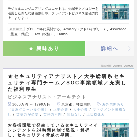
デジタルエンジニアリングユニットは、先端テクノロジーを
活用した新たな価値創出や、クライアントビジネス価値の向
上、よりよい…
グローバルに展開する、Advisory（アドバイザリー）、Assurance
会社概要
（監査・保証）、Tax（税務）、Transa…
興味あり
詳細へ
掲載期間
26/08/04～26/09/26
★セキュリティアナリスト／大手総研系セキ
ュリティ専門チーム／SOC事業領域／充実し
た福利厚生
ビジネスアナリスト・アーキテクト
1000万円 ～ 1799万円
東京都、神奈川県
海外展開あり
（日系グローバル企業）
上場企業
大手企業
マネジメント業務な
し
英語力が必要
英語力不問
転勤なし
土日祝休み
お客様環境で発生しているセキュリティイ
ンシデントを24時間体制で監視・解析
し、セキュリティ脅威の早期…