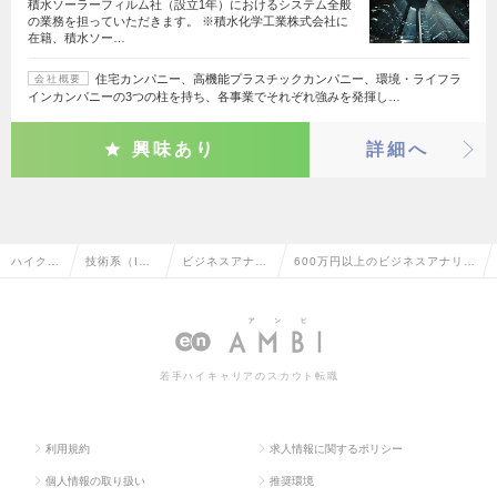
積水ソーラーフィルム社（設立1年）におけるシステム全般
の業務を担っていただきます。 ※積水化学工業株式会社に
在籍、積水ソー…
住宅カンパニー、高機能プラスチックカンパニー、環境・ライフラ
会社概要
インカンパニーの3つの柱を持ち、各事業でそれぞれ強みを発揮し…
興味あり
詳細へ
ハイクラ
技術系（I
ビジネスアナリ
600万円以上のビジネスアナリス
ス求人T
T・Web・通
スト・アーキテ
ト・アーキテクトの転職・求人
OP
信系）
クト
情報一覧
若手ハイキャリアのスカウト転職
利用規約
求人情報に関するポリシー
個人情報の取り扱い
推奨環境