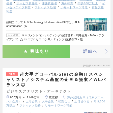
任者
サービス責任者
開発責任者
海外転勤
年収600万以上
イ
ンセンティブ制度
フレックス勤務
リモートワーク可能
育児支援
制度
組織について AI & Technology Modernization BUでは、AI Tr
ansformation（A…
マネジメントコンサルティング (経営診断・戦略立案・M&A・アラ
会社概要
イアンス) ビジネスプロセス コンサルティング (業務改革・組…
興味あり
詳細へ
掲載期間
26/08/03～26/08/16
超大手グローバルSIerの金融ITスペシ
NEW
ャリスト／システム基盤の企画＆提案／WLバ
ランス◎
ビジネスアナリスト・アーキテクト
800万円 ～ 1149万円
東京都
海外展開あり（日系グロー
バル企業）
上場企業
大手企業
転勤なし
土日祝休み
年収600
万以上
フレックス勤務
リモートワーク可能