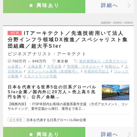
興味あり
詳細へ
掲載期間
26/08/03～26/08/16
ITアーキテクト／先進技術用いて法人
NEW
分野インフラ領域DX推進／スペシャリスト集
団組織／超大手SIer
ビジネスアナリスト・アーキテクト
700万円 ～ 849万円
東京都
海外展開あり（日系グローバ
ル企業）
上場企業
大手企業
管理職・マネジャー
転勤なし
土
日祝休み
ポテンシャル採用（未経験可）
年収600万以上
フレック
ス勤務
リモートワーク可能
日本を代表する世界5位の日系グローバル
SIer企業／国内外に20万人＞売上高５兆
円を誇り、公共／金融…
【職務内容】 ・ITSP本部内お客様の基盤系案件支援 （方式アセスメント、コン
サルティング、要件定義から移行、運用まで各工…
日本を代表する日系グローバルSIer企業
会社概要
興味あり
詳細へ