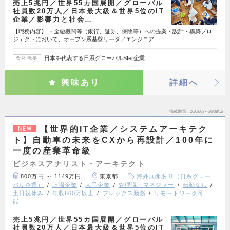
売上5兆円／世界55カ国展開／グローバル
社員数20万人／日本最大級＆世界5位のIT
企業／影響力と社会…
【職務内容】 ・金融機関等（銀行、証券、保険等）への提案・設計・構築プロ
ジェクトにおいて、オープン系基盤リーダ／エンジニア…
日本を代表する日系グローバルSIer企業
会社概要
興味あり
詳細へ
掲載期間
26/08/03～26/08/16
【世界的IT企業／システムアーキテク
NEW
ト】自動車の未来をCXから再設計／100年に
一度の産業革命級
ビジネスアナリスト・アーキテクト
800万円 ～ 1149万円
東京都
海外展開あり（日系グロー
バル企業）
上場企業
大手企業
管理職・マネジャー
転勤なし
土日祝休み
年収600万以上
フレックス勤務
リモートワーク可
能
売上5兆円／世界55カ国展開／グローバル
社員数20万人／日本最大級＆世界5位のIT