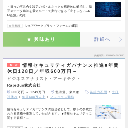
・日々の不具合や設定のボトルネックを構造的に解消し、修
正やデータ追加を最短ルートで実行できる「止まらないCR
M基盤」の維…
シェアワークプラットフォームの運営
会社概要
興味あり
詳細へ
掲載期間
26/08/07～26/08/20
情報セキュリティガバナンス推進■年間
NEW
休日128日／年収600万円～
ビジネスアナリスト・アーキテクト
Rapidus株式会社
600万円 ～ 1249万円
北海道、東京都
英語力不問
土日
祝休み
年収600万以上
フレックス勤務
情報セキュリティガバナンスの担当者として、以下の多岐に
わたる業務を推進していただきます。 ●情報セキュリティに
関する規程・…