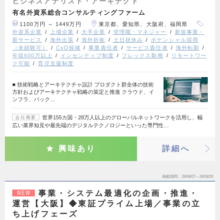
ビジネスアナリスト・アーキテクト
有名外資系総合コンサルティングファーム
1100万円 ～ 1449万円
東京都、愛知県、大阪府、福岡県
外資系企業
上場企業
大手企業
管理職・マネジャー
新規事業・
新サービス
海外出張
海外折衝
土日祝休み
ポテンシャル採用
（未経験可）
CxO候補
事業責任者
サービス責任者
海外転勤
年収600万以上
インセンティブ制度
フレックス勤務
リモートワー
ク可能
育児支援制度
■ 技術戦略とアーキテクチャ設計 プロダクト群全体の技術
方針およびアーキテクチャ戦略の策定と推進 クラウド、イ
ンフラ、バック…
世界155カ国・28万人以上のグローバルネットワークを活用し、幅
会社概要
広い業界知見や最先端のデジタルテクノロジーといった専門性…
興味あり
詳細へ
掲載期間
26/08/07～26/08/20
事業・システム最適化の企画・推進・
NEW
運営【大阪】◆東証プライム上場／事業の立
ち上げフェーズ