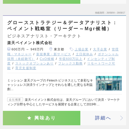
掲載期間
26/08/04～26/08/17
グロースストラテジー＆データアナリスト：
ペイメント戦略室（リーダー～Mgr候補）
ビジネスアナリスト・アーキテクト
楽天ペイメント株式会社
600万円 ～ 949万円
東京都
上場企業
大手企業
管理
職・マネジャー
新規事業・新サービス
土日祝休み
ポテンシャル
採用（未経験可）
CxO候補
年収600万以上
インセンティブ制
度
ストックオプションあり
フレックス勤務
リモートワーク可
能
育児支援制度
ミッション 楽天グループの Fintech ビジネスとして多彩なキ
ャッシュレス決済ラインナップとそれらを通した更なる利益
創…
楽天ペイメント株式会社は、楽天グループにおいて決済・マーケテ
会社概要
ィング分野を中心としたサービスを展開する企業として2019年…
興味あり
詳細へ