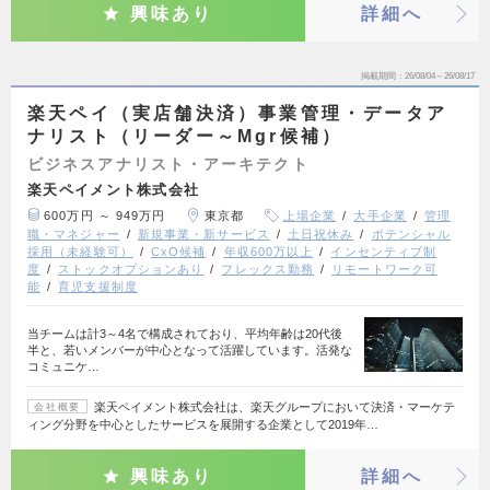
興味あり
詳細へ
掲載期間
26/08/04～26/08/17
楽天ペイ（実店舗決済）事業管理・データア
ナリスト（リーダー～Mgr候補）
ビジネスアナリスト・アーキテクト
楽天ペイメント株式会社
600万円 ～ 949万円
東京都
上場企業
大手企業
管理
職・マネジャー
新規事業・新サービス
土日祝休み
ポテンシャル
採用（未経験可）
CxO候補
年収600万以上
インセンティブ制
度
ストックオプションあり
フレックス勤務
リモートワーク可
能
育児支援制度
当チームは計3～4名で構成されており、平均年齢は20代後
半と、若いメンバーが中心となって活躍しています。活発な
コミュニケ…
楽天ペイメント株式会社は、楽天グループにおいて決済・マーケテ
会社概要
ィング分野を中心としたサービスを展開する企業として2019年…
興味あり
詳細へ