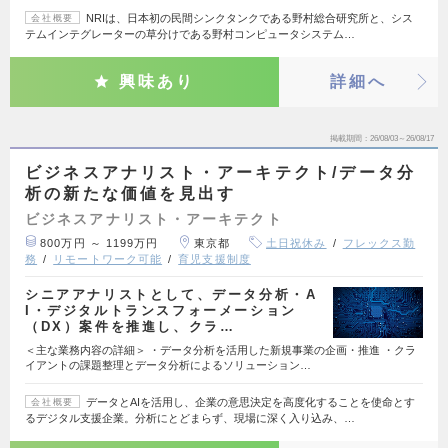
NRIは、日本初の民間シンクタンクである野村総合研究所と、シス
会社概要
テムインテグレーターの草分けである野村コンピュータシステム…
興味あり
詳細へ
掲載期間
26/08/03～26/08/17
ビジネスアナリスト・アーキテクト/データ分
析の新たな価値を見出す
ビジネスアナリスト・アーキテクト
800万円 ～ 1199万円
東京都
土日祝休み
フレックス勤
務
リモートワーク可能
育児支援制度
シニアアナリストとして、データ分析・A
I・デジタルトランスフォーメーション
（DX）案件を推進し、クラ…
＜主な業務内容の詳細＞ ・データ分析を活用した新規事業の企画・推進 ・クラ
イアントの課題整理とデータ分析によるソリューション…
データとAIを活用し、企業の意思決定を高度化することを使命とす
会社概要
るデジタル支援企業。分析にとどまらず、現場に深く入り込み、…