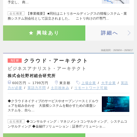
予定し、 商…
【事業概要】 ■同社はニトリホールディングスの情報システム・業
会社概要
務システム別会社として設立されました。 ニトリ向けのIT専門…
興味あり
詳細へ
掲載期間
26/08/04～26/08/17
クラウド・アーキテクト
NEW
ビジネスアナリスト・アーキテクト
株式会社野村総合研究所
600万円 ～ 1799万円
東京都
上場企業
大手企業
英語
力が必要
英語力不問
土日祝休み
リモートワーク可能
◆クラウドネイティブのサービスやオープンソースミドルウ
ェアを組み合わせ 大規模システムを動かすための基盤シ
ステムを、自ら…
◆コンサルティング：マネジメントコンサルティング、システムコ
会社概要
ンサルティング ◆金融ITソリューション：証券ITソリューショ…