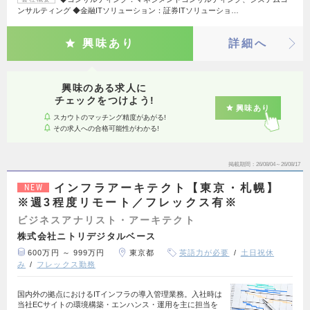
ンサルティング ◆金融ITソリューション：証券ITソリューショ…
興味あり
詳細へ
興味のある求人に
チェックをつけよう!
興味あり
スカウトのマッチング精度があがる!
その求人への合格可能性がわかる!
掲載期間
26/08/04～26/08/17
インフラアーキテクト【東京・札幌】
NEW
※週3程度リモート／フレックス有※
ビジネスアナリスト・アーキテクト
株式会社ニトリデジタルベース
600万円 ～ 999万円
東京都
英語力が必要
土日祝休
み
フレックス勤務
国内外の拠点におけるITインフラの導入管理業務。入社時は
当社ECサイトの環境構築・エンハンス・運用を主に担当を