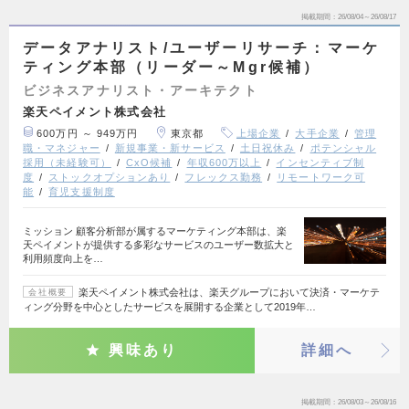
掲載期間
26/08/04～26/08/17
データアナリスト/ユーザーリサーチ：マーケ
ティング本部（リーダー～Mgr候補）
ビジネスアナリスト・アーキテクト
楽天ペイメント株式会社
600万円 ～ 949万円
東京都
上場企業
大手企業
管理
職・マネジャー
新規事業・新サービス
土日祝休み
ポテンシャル
採用（未経験可）
CxO候補
年収600万以上
インセンティブ制
度
ストックオプションあり
フレックス勤務
リモートワーク可
能
育児支援制度
ミッション 顧客分析部が属するマーケティング本部は、楽
天ペイメントが提供する多彩なサービスのユーザー数拡大と
利用頻度向上を…
楽天ペイメント株式会社は、楽天グループにおいて決済・マーケテ
会社概要
ィング分野を中心としたサービスを展開する企業として2019年…
興味あり
詳細へ
掲載期間
26/08/03～26/08/16