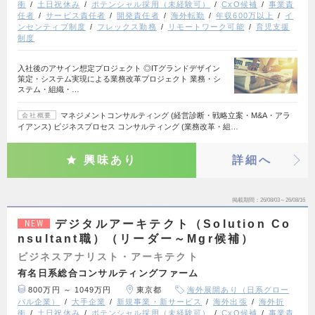
衝
土日祝休み
ポテンシャル採用（未経験可）
CxO候補
事業責
任者
サービス責任者
開発責任者
海外転勤
年収600万以上
イ
ンセンティブ制度
フレックス勤務
リモートワーク可能
育児支援
制度
入社後のアサイン想定プロジェクト ◎ITグランドデザイン
策定・システム実現による業務改革プロジェクト 業務・シ
ステム・組織・…
マネジメントコンサルティング (経営診断・戦略立案・M&A・アラ
会社概要
イアンス) ビジネスプロセス コンサルティング (業務改革・組…
興味あり
詳細へ
掲載期間
26/08/03～26/08/16
デジタルアーキテクト（Solution Co
NEW
nsultant職）（リーダー～Mgr候補）
ビジネスアナリスト・アーキテクト
有名日系総合コンサルティングファーム
800万円 ～ 1049万円
東京都
海外展開あり（日系グロー
バル企業）
大手企業
新規事業・新サービス
海外出張
海外折
衝
土日祝休み
ポテンシャル採用（未経験可）
CxO候補
事業責