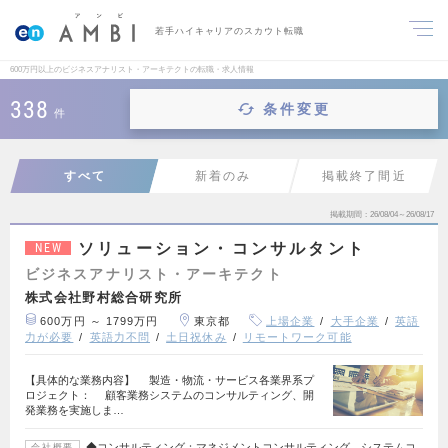
若手ハイキャリアのスカウト転職
600万円以上のビジネスアナリスト・アーキテクトの転職・求人情報
338
条件変更
件
すべて
新着のみ
掲載終了間近
掲載期間
26/08/04～26/08/17
ソリューション・コンサルタント
NEW
ビジネスアナリスト・アーキテクト
株式会社野村総合研究所
600万円 ～ 1799万円
東京都
上場企業
大手企業
英語
力が必要
英語力不問
土日祝休み
リモートワーク可能
【具体的な業務内容】 製造・物流・サービス各業界系プ
ロジェクト： 顧客業務システムのコンサルティング、開
発業務を実施しま…
◆コンサルティング：マネジメントコンサルティング、システムコ
会社概要