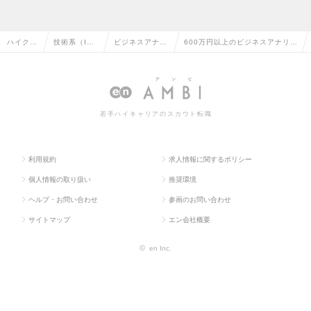
ハイクラ
技術系（I
ビジネスアナリ
600万円以上のビジネスアナリス
ス求人T
T・Web・通
スト・アーキテ
ト・アーキテクトの転職・求人
OP
信系）
クト
情報一覧
若手ハイキャリアのスカウト転職
利用規約
求人情報に関するポリシー
個人情報の取り扱い
推奨環境
ヘルプ・お問い合わせ
参画のお問い合わせ
サイトマップ
エン会社概要
©
en Inc.