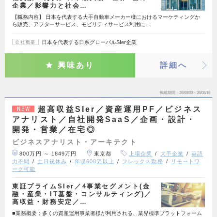
企業／影響力と社会…
【職務内容】 日本を代表する大手自動車メーカー様におけるマーケティングか
ら販売、アフターサービス、モビリティサービス利用に…
日本を代表する日系グローバルSIer企業
会社概要
興味あり
詳細へ
掲載期間
26/08/03～26/08/16
超高収益SIer／資産運用PF／ビジネス
NEW
アナリスト／自社開発SaaS／企画・設計・
開発・営業／在宅◎
ビジネスアナリスト・アーキテクト
800万円 ～ 1849万円
東京都
上場企業
大手企業
英語
力不問
土日祝休み
年収600万以上
フレックス勤務
リモートワ
ーク可能
東証プライムSIer／4事業セグメント(金
融・産業・IT基盤・コンサルティング)／
高収益・財務安定／…
■業務概要：多くの資産運用事業者様が利用される、業界標準プラットフォーム