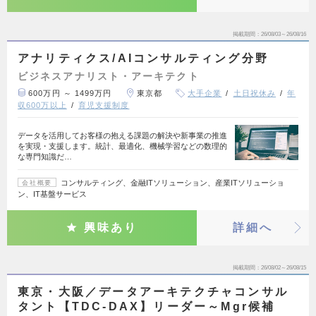
掲載期間
26/08/03～26/08/16
アナリティクス/AIコンサルティング分野
ビジネスアナリスト・アーキテクト
600万円 ～ 1499万円
東京都
大手企業
土日祝休み
年
収600万以上
育児支援制度
データを活用してお客様の抱える課題の解決や新事業の推進
を実現・支援します。統計、最適化、機械学習などの数理的
な専門知識だ…
コンサルティング、金融ITソリューション、産業ITソリューショ
会社概要
ン、IT基盤サービス
興味あり
詳細へ
掲載期間
26/08/02～26/08/15
東京・大阪／データアーキテクチャコンサル
タント【TDC-DAX】リーダー～Mgr候補