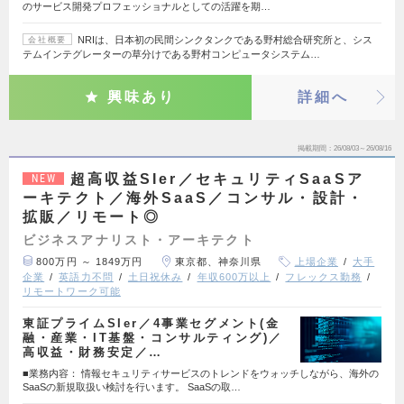
のサービス開発プロフェッショナルとしての活躍を期…
NRIは、日本初の民間シンクタンクである野村総合研究所と、シス
会社概要
テムインテグレーターの草分けである野村コンピュータシステム…
興味あり
詳細へ
掲載期間
26/08/03～26/08/16
超高収益SIer／セキュリティSaaSア
NEW
ーキテクト／海外SaaS／コンサル・設計・
拡販／リモート◎
ビジネスアナリスト・アーキテクト
800万円 ～ 1849万円
東京都、神奈川県
上場企業
大手
企業
英語力不問
土日祝休み
年収600万以上
フレックス勤務
リモートワーク可能
東証プライムSIer／4事業セグメント(金
融・産業・IT基盤・コンサルティング)／
高収益・財務安定／…
■業務内容： 情報セキュリティサービスのトレンドをウォッチしながら、海外の
SaaSの新規取扱い検討を行います。 SaaSの取…