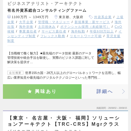
ビジネスアナリスト・アーキテクト
有名外資系総合コンサルティングファーム
1100万円 ～ 1349万円
東京都、大阪府
外資系企業
上場
企業
大手企業
管理職・マネジャー
新規事業・新サービス
海外
出張
海外折衝
土日祝休み
ポテンシャル採用（未経験可）
CxO
候補
事業責任者
サービス責任者
海外転勤
年収600万以上
イ
ンセンティブ制度
フレックス勤務
リモートワーク可能
育児支援
制度
【当職種で働く魅力】 ■最先端のデータ技術 最新のデータ
管理技術や統合手法を駆使し、実際のビジネス課題に対して
解決策を提供す…
世界155カ国・28万人以上のグローバルネットワークを活用し、幅
会社概要
広い業界知見や最先端のデジタルテクノロジーといった専門性…
興味あり
詳細へ
掲載期間
26/08/02～26/08/15
【東京・ 名古屋・ 大阪・ 福岡】ソリューシ
ョンアーキテクト【TRC-CRS】Mgrクラス