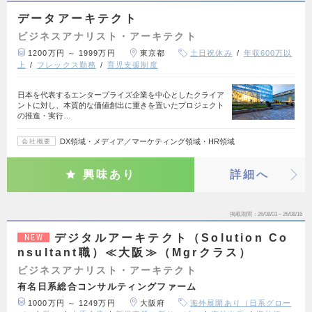
データアーキテクト
ビジネスアナリスト・アーキテクト
1200万円 ～ 1999万円
東京都
土日祝休み
年収600万以
上
フレックス勤務
育児支援制度
日本を代表するエンタープライズ企業を中心としたクライア
ントに対し、本質的な価値創出に重きを置いたプロジェクト
の推進・実行…
DX領域・メディア／マーケティング領域・HR領域
会社概要
興味あり
詳細へ
掲載期間
26/08/03～26/08/16
デジタルアーキテクト（Solution Co
NEW
nsultant職）≪大阪≫（Mgrクラス）
ビジネスアナリスト・アーキテクト
有名日系総合コンサルティングファーム
1000万円 ～ 1249万円
大阪府
海外展開あり（日系グロー