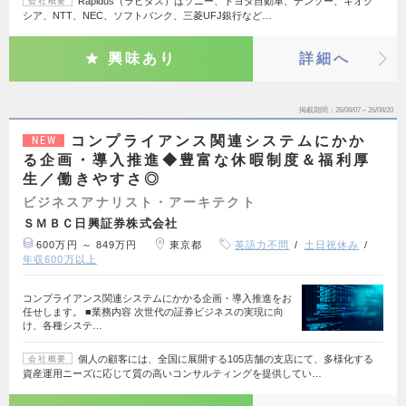
Rapidus（ラピダス）はソニー、トヨタ自動車、デンソー、キオク
会社概要
シア、NTT、NEC、ソフトバンク、三菱UFJ銀行など…
興味あり
詳細へ
掲載期間
26/08/07～26/08/20
コンプライアンス関連システムにかか
NEW
る企画・導入推進◆豊富な休暇制度＆福利厚
生／働きやすさ◎
ビジネスアナリスト・アーキテクト
ＳＭＢＣ日興証券株式会社
600万円 ～ 849万円
東京都
英語力不問
土日祝休み
年収600万以上
コンプライアンス関連システムにかかる企画・導入推進をお
任せします。 ■業務内容 次世代の証券ビジネスの実現に向
け、各種システ…
個人の顧客には、全国に展開する105店舗の支店にて、多様化する
会社概要
資産運用ニーズに応じて質の高いコンサルティングを提供してい…