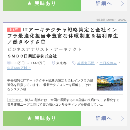
興味あり
詳細へ
掲載期間
26/08/07～26/08/20
ITアーキテクチャ戦略策定と全社イン
NEW
フラ最適化担当◆豊富な休暇制度＆福利厚生
／働きやすさ◎
ビジネスアナリスト・アーキテクト
ＳＭＢＣ日興証券株式会社
600万円 ～ 1449万円
東京都
英語力不問
土日祝休み
年収600万以上
中長期的なITアーキテクチャ戦略の策定と全社インフラの最
適化を目指しています。 最新テクノロジーを理解し、それ
をシステム構…
個人の顧客には、全国に展開する105店舗の支店にて、多様化する
会社概要
資産運用ニーズに応じて質の高いコンサルティングを提供してい…
興味あり
詳細へ