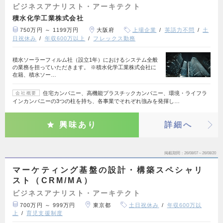
ビジネスアナリスト・アーキテクト
積水化学工業株式会社
750万円 ～ 1199万円
大阪府
上場企業
英語力不問
土
日祝休み
年収600万以上
フレックス勤務
積水ソーラーフィルム社（設立1年）におけるシステム全般
の業務を担っていただきます。 ※積水化学工業株式会社に
在籍、積水ソー…
住宅カンパニー、高機能プラスチックカンパニー、環境・ライフラ
会社概要
インカンパニーの3つの柱を持ち、各事業でそれぞれ強みを発揮し…
興味あり
詳細へ
掲載期間
26/08/07～26/08/20
マーケティング基盤の設計・構築スペシャリ
スト（CRM/MA）
ビジネスアナリスト・アーキテクト
700万円 ～ 999万円
東京都
土日祝休み
年収600万以
上
育児支援制度