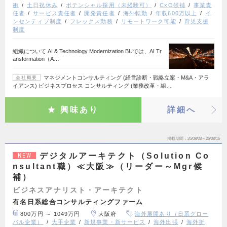
衝
土日祝休み
ポテンシャル採用（未経験可）
CxO候補
事業責
任者
サービス責任者
開発責任者
海外転勤
年収600万以上
イ
ンセンティブ制度
フレックス勤務
リモートワーク可能
育児支援
制度
組織について AI & Technology Modernization BUでは、AI Tr
ansformation（A…
マネジメントコンサルティング (経営診断・戦略立案・M&A・アラ
会社概要
イアンス) ビジネスプロセス コンサルティング (業務改革・組…
興味あり
詳細へ
掲載期間
26/08/03～26/08/16
デジタルアーキテクト（Solution Co
NEW
nsultant職）≪大阪≫（リーダー～Mgr候
補）
ビジネスアナリスト・アーキテクト
有名日系総合コンサルティングファーム
800万円 ～ 1049万円
大阪府
海外展開あり（日系グロー
バル企業）
大手企業
新規事業・新サービス
海外出張
海外折