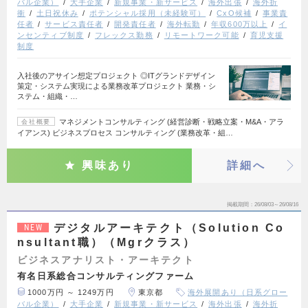
バル企業）
大手企業
新規事業・新サービス
海外出張
海外折
衝
土日祝休み
ポテンシャル採用（未経験可）
CxO候補
事業責
任者
サービス責任者
開発責任者
海外転勤
年収600万以上
イ
ンセンティブ制度
フレックス勤務
リモートワーク可能
育児支援
制度
入社後のアサイン想定プロジェクト ◎ITグランドデザイン
策定・システム実現による業務改革プロジェクト 業務・シ
ステム・組織・…
マネジメントコンサルティング (経営診断・戦略立案・M&A・アラ
会社概要
イアンス) ビジネスプロセス コンサルティング (業務改革・組…
興味あり
詳細へ
掲載期間
26/08/03～26/08/16
デジタルアーキテクト（Solution Co
NEW
nsultant職）（Mgrクラス）
ビジネスアナリスト・アーキテクト
有名日系総合コンサルティングファーム
1000万円 ～ 1249万円
東京都
海外展開あり（日系グロー
バル企業）
大手企業
新規事業・新サービス
海外出張
海外折