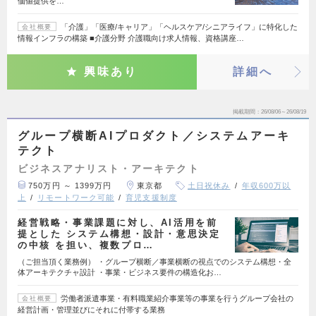
価値提供を…
「介護」「医療/キャリア」「ヘルスケア/シニアライフ」に特化した
会社概要
情報インフラの構築 ■介護分野 介護職向け求人情報、資格講座…
興味あり
詳細へ
掲載期間
26/08/06～26/08/19
グループ横断AIプロダクト／システムアーキ
テクト
ビジネスアナリスト・アーキテクト
750万円 ～ 1399万円
東京都
土日祝休み
年収600万以
上
リモートワーク可能
育児支援制度
経営戦略・事業課題に対し、AI活用を前
提とした システム構想・設計・意思決定
の中核 を担い、複数プロ…
（ご担当頂く業務例） ・グループ横断／事業横断の視点でのシステム構想・全
体アーキテクチャ設計 ・事業・ビジネス要件の構造化お…
労働者派遣事業・有料職業紹介事業等の事業を行うグループ会社の
会社概要
経営計画・管理並びにそれに付帯する業務