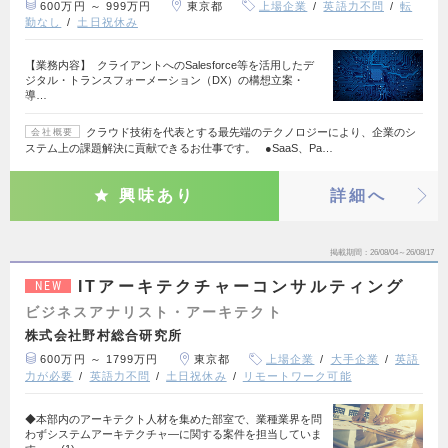
600万円 ～ 999万円
東京都
上場企業
英語力不問
転
勤なし
土日祝休み
【業務内容】 クライアントへのSalesforce等を活用したデ
ジタル・トランスフォーメーション（DX）の構想立案・
導…
クラウド技術を代表とする最先端のテクノロジーにより、企業のシ
会社概要
ステム上の課題解決に貢献できるお仕事です。 ●SaaS、Pa…
興味あり
詳細へ
掲載期間
26/08/04～26/08/17
ITアーキテクチャーコンサルティング
NEW
ビジネスアナリスト・アーキテクト
株式会社野村総合研究所
600万円 ～ 1799万円
東京都
上場企業
大手企業
英語
力が必要
英語力不問
土日祝休み
リモートワーク可能
◆本部内のアーキテクト人材を集めた部室で、業種業界を問
わずシステムアーキテクチャ―に関する案件を担当していま