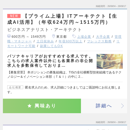
掲載期間
26/08/04～26/08/17
【プライム上場】ITアーキテクト【生
NEW
成AI活用】（年収624万円～1515万円）
ビジネスアナリスト・アーキテクト
600万円 ～ 1549万円
東京都
上場企業
大手企業
管理
職・マネジャー
土日祝休み
年収600万以上
フレックス勤務
リ
モートワーク可能
副業してもOK
パソナキャリアがおすすめする求人です。
こちらの求人案件以外にも各業界の非公開
求人を多数保有しておりま…
【募集背景】 本ポジションの募集組織は、TISの全社横断型技術組織であるテク
ノロジー＆イノベーション本部（Ｔ＆Ｉ）の中に 2…
匿名求人のため、求人詳細につきましてはご面談時にお伝え致しま
会社概要
す。
興味あり
詳細へ
掲載期間
26/08/04～26/08/17