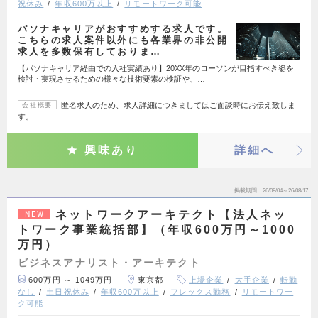
祝休み
年収600万以上
リモートワーク可能
パソナキャリアがおすすめする求人です。
こちらの求人案件以外にも各業界の非公開
求人を多数保有しておりま…
【パソナキャリア経由での入社実績あり】20XX年のローソンが目指すべき姿を
検討・実現させるための様々な技術要素の検証や、…
匿名求人のため、求人詳細につきましてはご面談時にお伝え致しま
会社概要
す。
興味あり
詳細へ
掲載期間
26/08/04～26/08/17
ネットワークアーキテクト【法人ネッ
NEW
トワーク事業統括部】（年収600万円～1000
万円）
ビジネスアナリスト・アーキテクト
600万円 ～ 1049万円
東京都
上場企業
大手企業
転勤
なし
土日祝休み
年収600万以上
フレックス勤務
リモートワー
ク可能