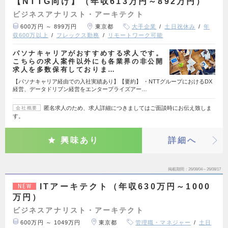
【NTTG向け】（年収613万円～892万円）
ビジネスアナリスト・アーキテクト
600万円 ～ 899万円
東京都
大手企業
土日祝休み
年
収600万以上
フレックス勤務
リモートワーク可能
パソナキャリアがおすすめする求人です。
こちらの求人案件以外にも各業界の非公開
求人を多数保有しておりま…
【パソナキャリア経由での入社実績あり】【要約】 ・NTTグループにおけるDX
経営、データドリブン経営をエンタープライズアー…
匿名求人のため、求人詳細につきましてはご面談時にお伝え致しま
会社概要
す。
興味あり
詳細へ
掲載期間
26/08/04～26/08/17
ITアーキテクト（年収630万円～1000
NEW
万円）
ビジネスアナリスト・アーキテクト
600万円 ～ 1049万円
東京都
管理職・マネジャー
土日