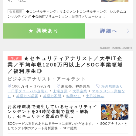
す。 (1)…
◆コンサルティング：マネジメントコンサルティング、システムコ
会社概要
ンサルティング ◆金融ITソリューション：証券ITソリューショ…
興味あり
詳細へ
掲載期間
26/08/06～26/08/19
★セキュリティアナリスト／大手IT企
NEW
業／平均年収1200万円以上／SOC事業領域
／福利厚生◎
ビジネスアナリスト・アーキテクト
1000万円 ～ 1799万円
東京都、神奈川県
海外展開あり
（日系グローバル企業）
上場企業
大手企業
マネジメント業務な
し
英語力が必要
英語力不問
転勤なし
土日祝休み
お客様環境で発生しているセキュリティイ
ンシデントを24時間体制で監視・解析
し、セキュリティ脅威の早期…
SOCサービス運営のあらゆるテーマに参画いただきます。 ・ SOCアナリストと
してシフト制のアラート分析業務 ・ SOC提案…