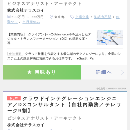
ビジネスアナリスト・アーキテクト
株式会社テラスカイ
600万円 ～ 999万円
東京都
上場企業
英語力不問
転
勤なし
土日祝休み
【業務内容】 クライアントへのSalesforce等を活用したデ
ジタル・トランスフォーメーション（DX）の構想立案・
導…
クラウド技術を代表とする最先端のテクノロジーにより、企業のシ
会社概要
ステム上の課題解決に貢献できるお仕事です。 ●SaaS、Pa…
興味あり
詳細へ
掲載期間
26/08/04～26/08/17
クラウドインテグレーションエンジニ
NEW
ア／DXコンサルタント【自社内勤務／テレワ
ーク9割】
ビジネスアナリスト・アーキテクト
株式会社テラスカイ