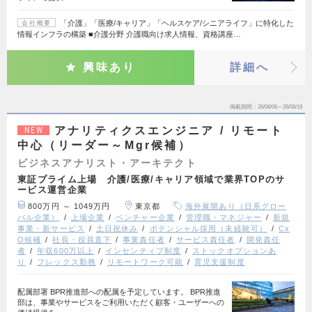
「介護」「医療/キャリア」「ヘルスケア/シニアライフ」に特化した
会社概要
情報インフラの構築 ■介護分野 介護職向け求人情報、資格講座…
興味あり
詳細へ
掲載期間
26/08/06～26/08/19
アナリティクスエンジニア / リモート
NEW
中心（リーダー～Mgr候補）
ビジネスアナリスト・アーキテクト
東証プライム上場 介護/医療/キャリア領域で業界TOPのサ
ービス運営企業
800万円 ～ 1049万円
東京都
海外展開あり（日系グロー
バル企業）
上場企業
ベンチャー企業
管理職・マネジャー
新規
事業・新サービス
土日祝休み
ポテンシャル採用（未経験可）
Cx
O候補
社長・役員直下
事業責任者
サービス責任者
開発責任
者
年収600万以上
インセンティブ制度
ストックオプションあ
り
フレックス勤務
リモートワーク可能
育児支援制度
配属部署 BPR推進部への配属を予定しています。 BPR推進
部は、事業やサービスをご利用いただく顧客・ユーザーへの