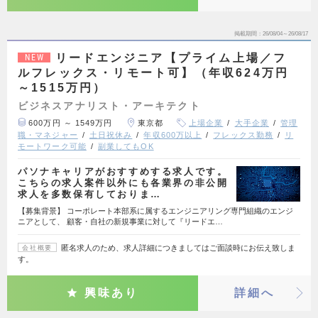
掲載期間
26/08/04～26/08/17
リードエンジニア【プライム上場／フ
NEW
ルフレックス・リモート可】（年収624万円
～1515万円）
ビジネスアナリスト・アーキテクト
600万円 ～ 1549万円
東京都
上場企業
大手企業
管理
職・マネジャー
土日祝休み
年収600万以上
フレックス勤務
リ
モートワーク可能
副業してもOK
パソナキャリアがおすすめする求人です。
こちらの求人案件以外にも各業界の非公開
求人を多数保有しておりま…
【募集背景】 コーポレート本部系に属するエンジニアリング専門組織のエンジ
ニアとして、 顧客・自社の新規事業に対して『リードエ…
匿名求人のため、求人詳細につきましてはご面談時にお伝え致しま
会社概要
す。
興味あり
詳細へ