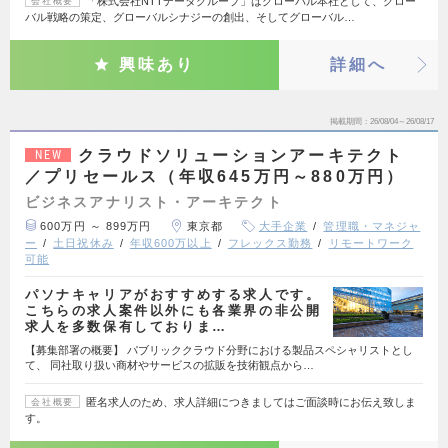
「株式会社NTTデータグループ」はグローバル本社として、グロー
会社概要
バル戦略の策定、グローバルシナジーの創出、そしてグローバル…
興味あり
詳細へ
掲載期間
26/08/04～26/08/17
クラウドソリューションアーキテクト
NEW
／プリセールス（年収645万円～880万円）
ビジネスアナリスト・アーキテクト
600万円 ～ 899万円
東京都
大手企業
管理職・マネジャ
ー
土日祝休み
年収600万以上
フレックス勤務
リモートワーク
可能
パソナキャリアがおすすめする求人です。
こちらの求人案件以外にも各業界の非公開
求人を多数保有しておりま…
【募集部署の概要】 パブリッククラウド分野における製品スペシャリストとし
て、 同社取り扱い商材やサービスの拡販を技術観点から…
匿名求人のため、求人詳細につきましてはご面談時にお伝え致しま
会社概要
す。