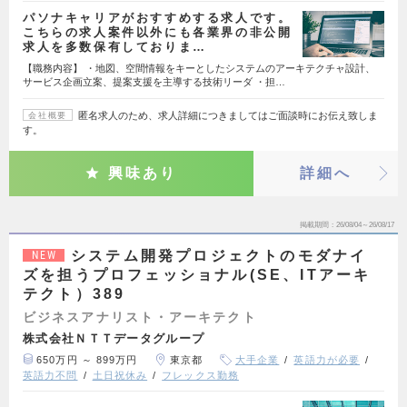
パソナキャリアがおすすめする求人です。
こちらの求人案件以外にも各業界の非公開
求人を多数保有しておりま…
【職務内容】 ・地図、空間情報をキーとしたシステムのアーキテクチャ設計、
サービス企画立案、提案支援を主導する技術リーダ ・担…
匿名求人のため、求人詳細につきましてはご面談時にお伝え致しま
会社概要
す。
興味あり
詳細へ
掲載期間
26/08/04～26/08/17
システム開発プロジェクトのモダナイ
NEW
ズを担うプロフェッショナル(SE、ITアーキ
テクト）389
ビジネスアナリスト・アーキテクト
株式会社ＮＴＴデータグループ
650万円 ～ 899万円
東京都
大手企業
英語力が必要
英語力不問
土日祝休み
フレックス勤務