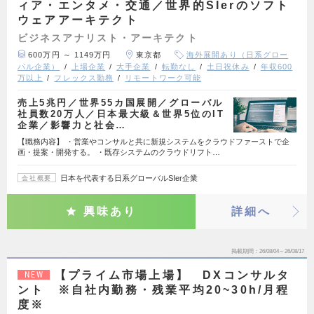
ィア・エンタメ・交通／世界的SIerのソフト
ウェアアーキテクト
ビジネスアナリスト・アーキテクト
600万円 ～ 1149万円
東京都
海外展開あり（日系グロー
バル企業）
上場企業
大手企業
転勤なし
土日祝休み
年収600
万以上
フレックス勤務
リモートワーク可能
売上5兆円／世界55カ国展開／グローバル
社員数20万人／日本最大級＆世界5位のIT
企業／影響力と社会…
【職務内容】 ・営業やコンサルと共に新規システムをクラウドファーストで企
画・提案・開発する。 ・既存システムのクラウドリフト…
日本を代表する日系グローバルSIer企業
会社概要
興味あり
詳細へ
掲載期間
26/08/04～26/08/17
【プライム市場上場】 DXコンサルタ
NEW
ント ※自社内勤務・残業平均20~30h/月程
度※