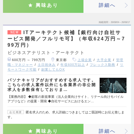
興味あり
詳細へ
掲載期間
26/08/04～26/08/17
ITアーキテクト候補【銀行向け自社サ
NEW
ービス開発／フルリモ可】（年収624万円～7
99万円）
ビジネスアナリスト・アーキテクト
600万円 ～ 799万円
東京都
上場企業
大手企業
管理
職・マネジャー
土日祝休み
年収600万以上
フレックス勤務
リ
モートワーク可能
副業してもOK
パソナキャリアがおすすめする求人です。
こちらの求人案件以外にも各業界の非公開
求人を多数保有しておりま…
【業務内容】 ◆顧客の新規事業（法人企業向けサイト、リテール向けモバイル
アプリなど）の提案・開発 ◆自社サービスにおけるエン…
匿名求人のため、求人詳細につきましてはご面談時にお伝え致しま
会社概要
す。
興味あり
詳細へ