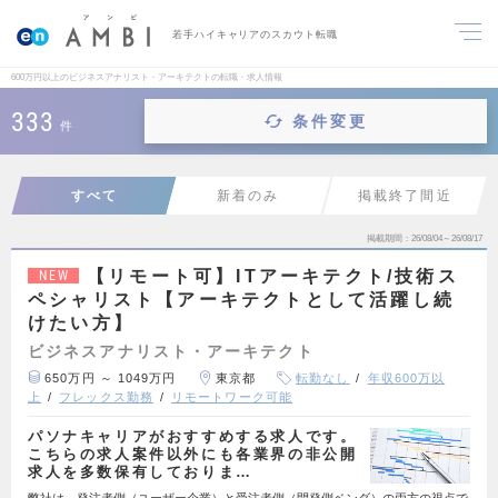
若手ハイキャリアのスカウト転職
600万円以上のビジネスアナリスト・アーキテクトの転職・求人情報
333
条件変更
件
すべて
新着のみ
掲載終了間近
掲載期間
26/08/04～26/08/17
【リモート可】ITアーキテクト/技術ス
NEW
ペシャリスト【アーキテクトとして活躍し続
けたい方】
ビジネスアナリスト・アーキテクト
650万円 ～ 1049万円
東京都
転勤なし
年収600万以
上
フレックス勤務
リモートワーク可能
パソナキャリアがおすすめする求人です。
こちらの求人案件以外にも各業界の非公開
求人を多数保有しておりま…
弊社は、発注者側（ユーザー企業）と受注者側（開発側ベンダ）の両方の視点で