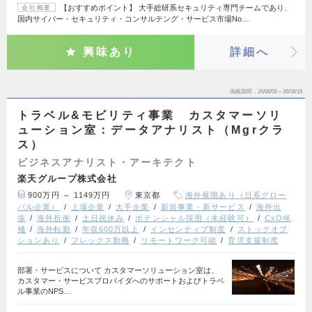
【おすすめポイント】 大手総研系セキュリティ専門チームであり、
会社概要
国内サイバー・セキュリティ・コンサルテング・サービス市場No…
興味あり
詳細へ
掲載期間
26/08/06～26/08/19
トラベル&モビリティ事業 カスタマーソリ
ューション室：データアナリスト（Mgrクラ
ス）
ビジネスアナリスト・アーキテクト
楽天グループ株式会社
900万円 ～ 1149万円
東京都
海外展開あり（日系グロー
バル企業）
上場企業
大手企業
新規事業・新サービス
海外出
張
海外折衝
土日祝休み
ポテンシャル採用（未経験可）
CxO候
補
海外転勤
年収600万以上
インセンティブ制度
ストックオプ
ションあり
フレックス勤務
リモートワーク可能
育児支援制度
部署・サービスについて カスタマーソリューション室は、
カスタマー・サービスプロバイダへのサポートおよびトラベ
ル事業のNPS…