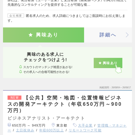
先進的なコンサルティングを提供することが可能な複…
匿名求人のため、求人詳細につきましてはご面談時にお伝え致しま
会社概要
す。
興味あり
詳細へ
興味のある求人に
チェックをつけよう!
興味あり
スカウトのマッチング精度があがる!
その求人への合格可能性がわかる!
掲載期間
26/08/04～26/08/17
【公共】空間・地図・位置情報ビジネ
NEW
スの開発アーキテクト（年収650万円～900
万円）
ビジネスアナリスト・アーキテクト
650万円 ～ 949万円
東京都
大手企業
管理職・マネジャ
ー
土日祝休み
年収600万以上
リモートワーク可能