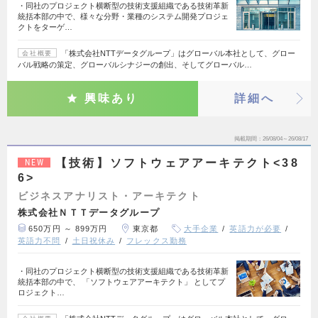
・同社のプロジェクト横断型の技術支援組織である技術革新
統括本部の中で、様々な分野・業種のシステム開発プロジェ
クトをターゲ…
「株式会社NTTデータグループ」はグローバル本社として、グロー
会社概要
バル戦略の策定、グローバルシナジーの創出、そしてグローバル…
興味あり
詳細へ
掲載期間
26/08/04～26/08/17
【技術】ソフトウェアアーキテクト<38
NEW
6>
ビジネスアナリスト・アーキテクト
株式会社ＮＴＴデータグループ
650万円 ～ 899万円
東京都
大手企業
英語力が必要
英語力不問
土日祝休み
フレックス勤務
・同社のプロジェクト横断型の技術支援組織である技術革新
統括本部の中で、 「ソフトウェアアーキテクト」 としてプ
ロジェクト…