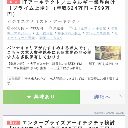
ITアーキテクト／エネルギー業界向け
NEW
【プライム上場】（年収624万円～799万
円）
ビジネスアナリスト・アーキテクト
600万円 ～ 799万円
東京都
上場企業
大手企業
管理
職・マネジャー
土日祝休み
年収600万以上
フレックス勤務
リ
モートワーク可能
副業してもOK
パソナキャリアがおすすめする求人です。
こちらの求人案件以外にも各業界の非公開
求人を多数保有しておりま…
【業務内容】 ・大手ガス会社、新電力の大型案件PM －部下／BPを統括しつ
つ、大規模案件（PM）推進 －上流工程から参画し…
匿名求人のため、求人詳細につきましてはご面談時にお伝え致しま
会社概要
す。
興味あり
詳細へ
掲載期間
26/08/04～26/08/17
エンタープライズアーキテクチャ検討
NEW