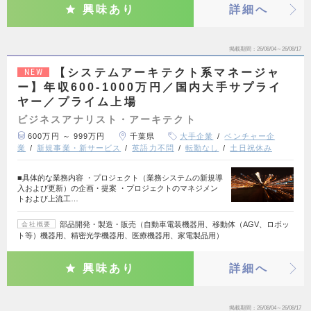
興味あり
詳細へ
掲載期間
26/08/04～26/08/17
【システムアーキテクト系マネージャ
NEW
ー】年収600-1000万円／国内大手サプライ
ヤー／プライム上場
ビジネスアナリスト・アーキテクト
600万円 ～ 999万円
千葉県
大手企業
ベンチャー企
業
新規事業・新サービス
英語力不問
転勤なし
土日祝休み
■具体的な業務内容 ・プロジェクト（業務システムの新規導
入および更新）の企画・提案 ・プロジェクトのマネジメン
トおよび上流工…
部品開発・製造・販売（自動車電装機器用、移動体（AGV、ロボッ
会社概要
ト等）機器用、精密光学機器用、医療機器用、家電製品用）
興味あり
詳細へ
掲載期間
26/08/04～26/08/17