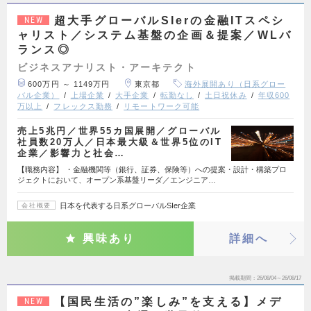
超大手グローバルSIerの金融ITスペシ
NEW
ャリスト／システム基盤の企画＆提案／WLバ
ランス◎
ビジネスアナリスト・アーキテクト
600万円 ～ 1149万円
東京都
海外展開あり（日系グロー
バル企業）
上場企業
大手企業
転勤なし
土日祝休み
年収600
万以上
フレックス勤務
リモートワーク可能
売上5兆円／世界55カ国展開／グローバル
社員数20万人／日本最大級＆世界5位のIT
企業／影響力と社会…
【職務内容】 ・金融機関等（銀行、証券、保険等）への提案・設計・構築プロ
ジェクトにおいて、オープン系基盤リーダ／エンジニア…
日本を代表する日系グローバルSIer企業
会社概要
興味あり
詳細へ
掲載期間
26/08/04～26/08/17
【国民生活の”楽しみ”を支える】メデ
NEW