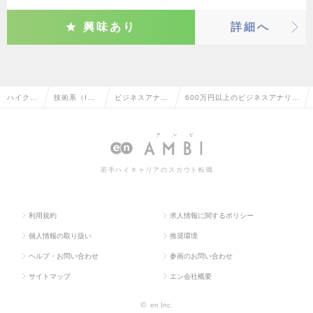
興味あり
詳細へ
ハイクラ
技術系（I
ビジネスアナリ
600万円以上のビジネスアナリス
ス求人T
T・Web・通
スト・アーキテ
ト・アーキテクトの転職・求人
OP
信系）
クト
情報一覧
若手ハイキャリアのスカウト転職
利用規約
求人情報に関するポリシー
個人情報の取り扱い
推奨環境
ヘルプ・お問い合わせ
参画のお問い合わせ
サイトマップ
エン会社概要
©
en Inc.