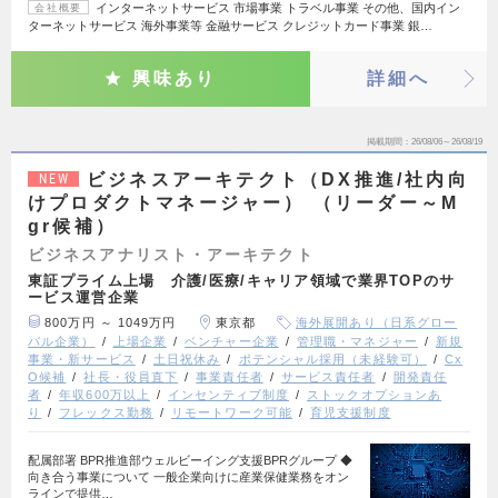
インターネットサービス 市場事業 トラベル事業 その他、国内イン
会社概要
ターネットサービス 海外事業等 金融サービス クレジットカード事業 銀…
興味あり
詳細へ
掲載期間
26/08/06～26/08/19
ビジネスアーキテクト（DX推進/社内向
NEW
けプロダクトマネージャー） （リーダー～M
gr候補）
ビジネスアナリスト・アーキテクト
東証プライム上場 介護/医療/キャリア領域で業界TOPのサ
ービス運営企業
800万円 ～ 1049万円
東京都
海外展開あり（日系グロー
バル企業）
上場企業
ベンチャー企業
管理職・マネジャー
新規
事業・新サービス
土日祝休み
ポテンシャル採用（未経験可）
Cx
O候補
社長・役員直下
事業責任者
サービス責任者
開発責任
者
年収600万以上
インセンティブ制度
ストックオプションあ
り
フレックス勤務
リモートワーク可能
育児支援制度
配属部署 BPR推進部ウェルビーイング支援BPRグループ ◆
向き合う事業について 一般企業向けに産業保健業務をオン
ラインで提供…