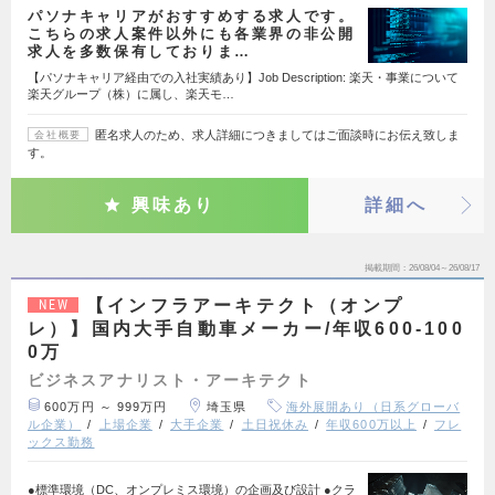
パソナキャリアがおすすめする求人です。
こちらの求人案件以外にも各業界の非公開
求人を多数保有しておりま…
【パソナキャリア経由での入社実績あり】Job Description: 楽天・事業について
楽天グループ（株）に属し、楽天モ…
匿名求人のため、求人詳細につきましてはご面談時にお伝え致しま
会社概要
す。
興味あり
詳細へ
掲載期間
26/08/04～26/08/17
【インフラアーキテクト（オンプ
NEW
レ）】国内大手自動車メーカー/年収600-100
0万
ビジネスアナリスト・アーキテクト
600万円 ～ 999万円
埼玉県
海外展開あり（日系グローバ
ル企業）
上場企業
大手企業
土日祝休み
年収600万以上
フレ
ックス勤務
●標準環境（DC、オンプレミス環境）の企画及び設計 ●クラ