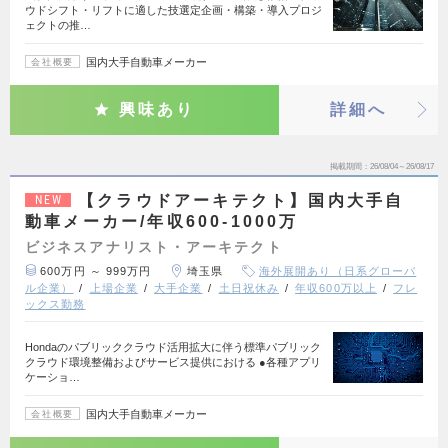
ウドシフト・リフトに適した技選定企画・構築・導入プロジ
ェクトの推…
国内大手自動車メーカー
会社概要
興味あり
詳細へ
掲載期間
26/08/04～26/08/17
【クラウドアーキテクト】国内大手自
NEW
動車メーカー/年収600-1000万
ビジネスアナリスト・アーキテクト
600万円 ～ 999万円
埼玉県
海外展開あり（日系グローバ
ル企業）
上場企業
大手企業
土日祝休み
年収600万以上
フレ
ックス勤務
Hondaのパブリッククラウド活用拡大に伴う標準パブリック
クラウド環境整備およびサービス提供における ●各種アプリ
ケーショ…
国内大手自動車メーカー
会社概要