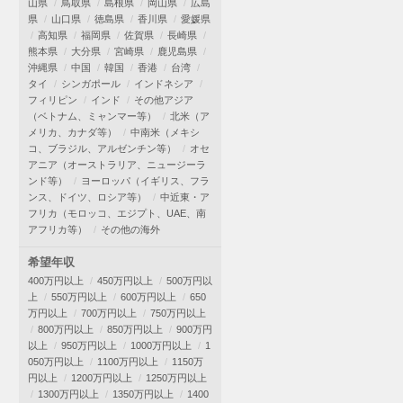
山県
鳥取県
島根県
岡山県
広島
県
山口県
徳島県
香川県
愛媛県
高知県
福岡県
佐賀県
長崎県
熊本県
大分県
宮崎県
鹿児島県
沖縄県
中国
韓国
香港
台湾
タイ
シンガポール
インドネシア
フィリピン
インド
その他アジア
（ベトナム、ミャンマー等）
北米（ア
メリカ、カナダ等）
中南米（メキシ
コ、ブラジル、アルゼンチン等）
オセ
アニア（オーストラリア、ニュージーラ
ンド等）
ヨーロッパ（イギリス、フラ
ンス、ドイツ、ロシア等）
中近東・ア
フリカ（モロッコ、エジプト、UAE、南
アフリカ等）
その他の海外
希望年収
400万円以上
450万円以上
500万円以
上
550万円以上
600万円以上
650
万円以上
700万円以上
750万円以上
800万円以上
850万円以上
900万円
以上
950万円以上
1000万円以上
1
050万円以上
1100万円以上
1150万
円以上
1200万円以上
1250万円以上
1300万円以上
1350万円以上
1400