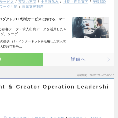
サービス
英語力不問
土日祝休み
社長・役員直下
年収600
ワーク可能
育児支援制度
aaSプロダクト／HR領域サービスにおける、マー
る顧客データ・求人出稿データを活用したA
ング）ターゲ…
の提供 （1）インターネットを活用した求人求
働大臣許可番号…
り
詳細へ
掲載期間
26/07/28～26/08/10
t ＆ Creator Operation Leadershi