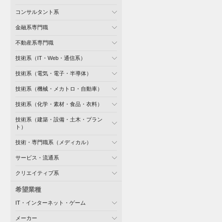
コンサルタント系
金融系専門職
不動産系専門職
技術系（IT・Web・通信系）
技術系（電気・電子・半導体）
技術系（機械・メカトロ・自動車）
技術系（化学・素材・食品・衣料）
技術系（建築・設備・土木・プラン
ト）
技術・専門職系（メディカル）
サービス・流通系
クリエイティブ系
希望業種
IT・インターネット・ゲーム
メーカー