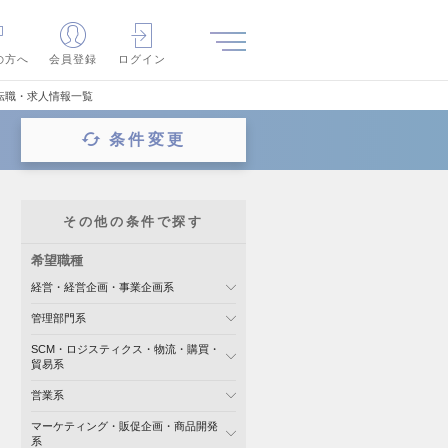
の方へ
会員登録
ログイン
転職・求人情報一覧
条件変更
その他の条件で探す
希望職種
経営・経営企画・事業企画系
管理部門系
SCM・ロジスティクス・物流・購買・
貿易系
営業系
マーケティング・販促企画・商品開発
系