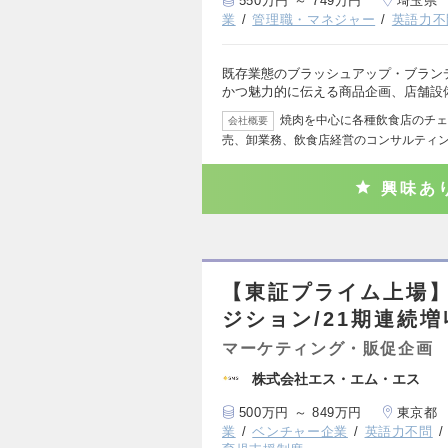
550万円 ～ 749万円
埼玉県
業
管理職・マネジャー
英語力不
既存業態のブラッシュアップ・ブラン
かつ魅力的に伝える商品企画、店舗設
焼肉を中心に各種飲食店のチェ
会社概要
売、卸業務、飲食店経営のコンサルティ
興味あ
【東証プライム上場
ジション/21期連続増
マーケティング・販促企画
株式会社エス・エム・エス
500万円 ～ 849万円
東京都
業
ベンチャー企業
英語力不問