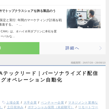
外でトップクラスシェアを誇る製品のう
策定と実行: 年間のマーケティング計画を戦
推進する。 ・…
: CAH）は、オハイオ州ダブリンに本社を置
ローバルな…
り
詳細へ
掲載期間
26/07/28～26/08/10
MAテックリード｜パーソナライズド配信
ングオペレーション自動化
上場企業
大手企業
ベンチャー企業
マネジメント業務な
し
土日祝休み
ポテンシャル採用（未経験可）
リモートワー