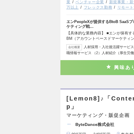
業
ベンチャー企業
新規事業・新
万以上
フレックス勤務
リモート
エンPeopleXが提供するBtoB S
ケティング戦…
【具体的な業務内容】 ■エンが保有す
BM（アカウントベースドマーケティ
人材採用・入社後活躍サービス
会社概要
職情報サービス （2）人材紹介（厚生労
興味あ
[Lemon8]♪「Conten
p」
マーケティング・販促企画
ByteDance株式会社