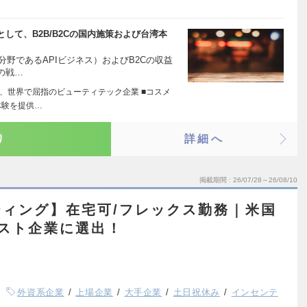
して、B2B/B2Cの国内施策および台湾本
分野であるAPIビジネス）およびB2Cの収益
の戦…
た、世界で屈指のビューティテック企業 ■コスメ
体験を提供…
り
詳細へ
掲載期間
26/07/28～26/08/10
ィング】在宅可/フレックス勤務｜米国
ベスト企業に選出！
外資系企業
上場企業
大手企業
土日祝休み
インセンテ