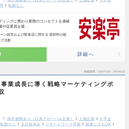
海外展開あり（日系グローバル企業）
上場企業
大手企
問
転勤なし
ディングに携わり業態のコンセプトを適確
備や従業員を最…
ーン経営および飲食店に関する 原材料の販
ング活動
り
詳細へ
掲載期間
26/07/28～26/08/10
】事業成長に導く戦略マーケティングポ
収
海外展開あり（日系グローバル企業）
上場企業
大手企
転勤なし
土日祝休み
リモートワーク可能
副業してもOK