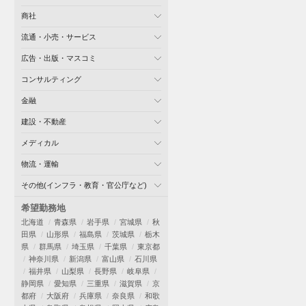
商社
流通・小売・サービス
広告・出版・マスコミ
コンサルティング
金融
建設・不動産
メディカル
物流・運輸
その他(インフラ・教育・官公庁など)
希望勤務地
北海道
青森県
岩手県
宮城県
秋
田県
山形県
福島県
茨城県
栃木
県
群馬県
埼玉県
千葉県
東京都
神奈川県
新潟県
富山県
石川県
福井県
山梨県
長野県
岐阜県
静岡県
愛知県
三重県
滋賀県
京
都府
大阪府
兵庫県
奈良県
和歌