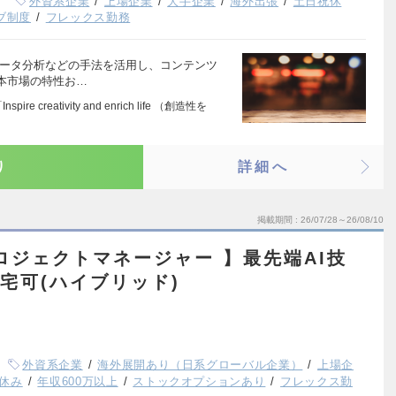
外資系企業
上場企業
大手企業
海外出張
土日祝休
ブ制度
フレックス勤務
データ分析などの手法を活用し、コンテンツ
本市場の特性お…
re creativity and enrich life （創造性を
り
詳細へ
掲載期間
26/07/28～26/08/10
ロジェクトマネージャー 】最先端AI技
宅可(ハイブリッド)
外資系企業
海外展開あり（日系グローバル企業）
上場企
休み
年収600万以上
ストックオプションあり
フレックス勤