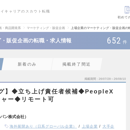
ハイキャリアのスカウト転職
初めて
画・商品開発系
マーケティング・販促企画
上場企業のマーケティング・販促企画の
652
グ・販促企画の転職・求人情報
件
新着のみ
掲載終了間近
掲載期間
26/07/28～26/08/10
グ】◆立ち上げ責任者候補◆PeopleX
チャー◆リモート可
パン株式会社）
海外展開あり（日系グローバル企業）
上場企業
大手企