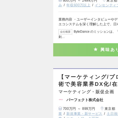
800万円 ～ 2499万円
東京都
み
年収600万以上
インセンティ
業務内容 ・ユーザーインタビューや
エコシステムを深く理解した上で、日
ByteDance のミッションは、「Inspi
会社概要
刺…
興味あ
【マーケティング/プ
術で美容業界DX化/在
マーケティング・販促企画
パーフェクト株式会社
700万円 ～ 899万円
東京都
業
新規事業・新サービス
土日祝