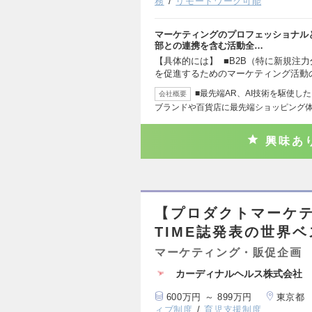
務
リモートワーク可能
マーケティングのプロフェッショナルと
部との連携を含む活動全…
【具体的には】 ■B2B（特に新規注力
を促進するためのマーケティング活動
■最先端AR、AI技術を駆使し
会社概要
ブランドや百貨店に最先端ショッピング
興味あ
【プロダクトマーケテ
TIME誌発表の世界
マーケティング・販促企画
カーディナルヘルス株式会社
600万円 ～ 899万円
東京都
ィブ制度
育児支援制度