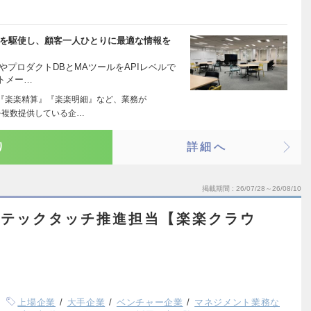
タを駆使し、顧客一人ひとりに最適な情報を
やプロダクトDBとMAツールをAPIレベルで
トメー…
『楽楽精算』『楽楽明細』など、業務が
を複数提供している企…
り
詳細へ
掲載期間
26/07/28～26/08/10
・テックタッチ推進担当【楽楽クラウ
上場企業
大手企業
ベンチャー企業
マネジメント業務な