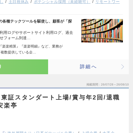
し
土日祝休み
ポテンシャル採用（未経験可）
リモートワー
の各種テックツールを駆使し、顧客が「探
ト利用ログやサポートサイト利用ログ、過去
わせフォーム到達…
『楽楽精算』『楽楽明細』など、業務が
を複数提供している企…
り
詳細へ
掲載期間
26/07/28～26/08/10
東証スタンダート上場/賞与年2回/退職
安楽亭