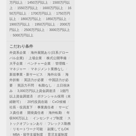
万円以上
1450万円以上
1500万円以
上
1550万円以上
1600万円以上
16
50万円以上
1700万円以上
1750万円
以上
1800万円以上
1850万円以上
1900万円以上
1950万円以上
2000万
円以上
2500万円以上
3000万円以上
5000万円以上
こだわり条件
外資系企業
海外展開あり(日系グロー
バル企業)
上場企業
株式公開準備
大手企業
ベンチャー企業
管理職・
マネジャー
マネジメント業務なし
新規事業・新サービス
海外出張
海
外折衝
英語力が必要
中国語力が必
要
英語力不問
転勤なし
土日祝休
み
3,000万円以上資金調達済
1億円
以上資金調達済
ポテンシャル採用（未
経験可）
20代役員在籍
CxO候補
社長・役員直下
事業責任者
サービ
ス責任者
開発責任者
海外転勤
年
収600万以上
インセンティブ制度
ス
トックオプションあり
フレックス勤務
リモートワーク可能
副業してもOK
MBA・留学支援制度
育児支援制度