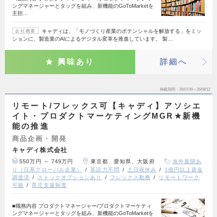
ングマネージャーとタッグを組み、新機能のGoToMarketを
主担…
キャディは、「モノづくり産業のポテンシャルを解放する」をミッ
会社概要
ションに、製造業のAIによるデジタル変革を推進しています。 製…
興味あり
詳細へ
掲載期間
26/07/30～26/08/12
リモート/フレックス可【キャディ】アソシエ
イト・プロダクトマーケティングMGR★新機
能の推進
商品企画・開発
キャディ株式会社
550万円 ～ 749万円
東京都、愛知県、大阪府
海外展開あ
り（日系グローバル企業）
英語力不問
土日祝休み
1億円以上資金
調達済
ストックオプションあり
フレックス勤務
リモートワーク
可能
育児支援制度
■職務内容 プロダクトマネージャー/プロダクトマーケティ
ングマネージャーとタッグを組み、新機能のGoToMarketを