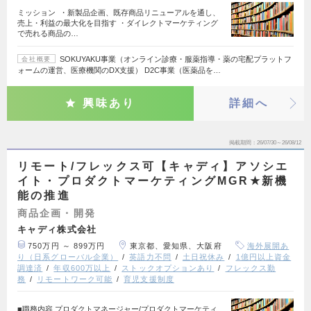
ミッション ・新製品企画、既存商品リニューアルを通し、
売上・利益の最大化を目指す ・ダイレクトマーケティング
で売れる商品の…
SOKUYAKU事業（オンライン診療・服薬指導・薬の宅配プラットフ
会社概要
ォームの運営、医療機関のDX支援） D2C事業（医薬品を…
興味あり
詳細へ
掲載期間
26/07/30～26/08/12
リモート/フレックス可【キャディ】アソシエ
イト・プロダクトマーケティングMGR★新機
能の推進
商品企画・開発
キャディ株式会社
750万円 ～ 899万円
東京都、愛知県、大阪府
海外展開あ
り（日系グローバル企業）
英語力不問
土日祝休み
1億円以上資金
調達済
年収600万以上
ストックオプションあり
フレックス勤
務
リモートワーク可能
育児支援制度
■職務内容 プロダクトマネージャー/プロダクトマーケティ