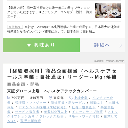
【業務内容】 海外富裕層向けに唯一無二の旅をプランニン
グしていただきます。 ■ヒアリング・コンセプト設計 - 海外
エージ…
当社は、2030年に15兆円規模の市場に成長する、日本最大の外貨獲
会社概要
得産業となるインバウンド市場において、日本全国に高付加…
興味あり
詳細へ
掲載期間
26/08/02～26/08/15
【経験者採用】商品企画担当（ヘルスケアセ
ールス事業：自社通販）リーダー～Mgr候補
商品企画・開発
東証グロース上場 ヘルスケアテックカンパニー
700万円 ～ 849万円
東京都
上場企業
ベンチャー企
業
管理職・マネジャー
新規事業・新サービス
転勤なし
土日祝
休み
ポテンシャル採用（未経験可）
社長・役員直下
事業責任
者
サービス責任者
年収600万以上
インセンティブ制度
ストッ
クオプションあり
フレックス勤務
リモートワーク可能
副業して
もOK
育児支援制度