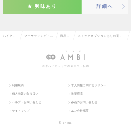
興味あり
詳細へ
ハイクラ
マーケティング・販
商品企
ストックオプションありの商品
ス求人TO
促企画・商品開発系
画・開
企画・開発の転職・求人情報一
P
発
覧
若手ハイキャリアのスカウト転職
利用規約
求人情報に関するポリシー
個人情報の取り扱い
推奨環境
ヘルプ・お問い合わせ
参画のお問い合わせ
サイトマップ
エン会社概要
©
en Inc.