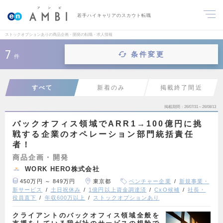
若手ハイキャリアのスカウト転職
ストックオプションありの商品企画・開発の転職・求人情報
7
条件変更
件
すべて
新着のみ
掲載終了間近
掲載期間
26/07/31～26/08/13
バックオフィス領域でARR1→100億円に挑
戦する企業のオペレーション部門統括責任
者！
商品企画・開発
WORK HERO株式会社
450万円 ～ 849万円
東京都
ベンチャー企業
新規事業・
新サービス
土日祝休み
1億円以上資金調達済
CxO候補
社長・
役員直下
年収600万以上
ストックオプションあり
クライアントのバックオフィス領域全般を