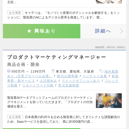
主担…
キャディは、「モノづくり産業のポテンシャルを解放する」をミッ
会社概要
ションに、製造業のAIによるデジタル変革を推進しています。 製…
興味あり
詳細へ
掲載期間
26/07/29～26/08/11
プロダクトマーケティングマネージャー
商品企画・開発
500万円 ～ 1199万円
東京都、愛知県、大阪府
海外展開
あり（日系グローバル企業）
株式公開準備
ベンチャー企業
新規
事業・新サービス
土日祝休み
ストックオプションあり
フレック
ス勤務
リモートワーク可能
育児支援制度
製造業AIデータプラットフォームのプロダクトマーケティン
グマネジメントを担っていただきます。「プロダクトの付加
価値を最大…
日本産業の約20％を占める製造業に対してダイレクトな課題解決の
会社概要
ため、Saasサービスを提供しており、 既に約300億円の資…