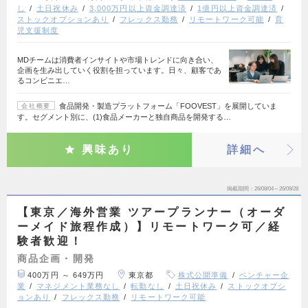
し
土日祝休み
3,000万円以上資金調達済
1億円以上資金調達済
ストックオプションあり
フレックス勤務
リモートワーク可能
育
児支援制度
MDチームは消費者インサイトや市場トレンドに向き合い、
企画を生み出していく役割を担っています。日々、顧客であ
るコンビニエ…
食品開発・製造プラットフォーム「FOOVEST」を展開していま
会社概要
す。セグメント別に、(1)食品メーカーと独自商品を開発する…
興味あり
詳細へ
掲載期間
26/08/04～26/09/28
【東京／海外営業 ツアープランナー（オーダ
ーメイド旅程作成）】リモートワーク可／経
験者歓迎！
商品企画・開発
400万円 ～ 649万円
東京都
株式公開準備
ベンチャー企
業
マネジメント業務なし
転勤なし
土日祝休み
ストックオプシ
ョンあり
フレックス勤務
リモートワーク可能