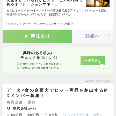
支援をしている我が社のサービスの根幹で
あるオペレーションマネー…
まずはオペレーター/オペレーターの管理者であるアドミニストレーターと順に
実務の対応から入っていただき、段階的に（3~6か…
クラウドバックオフィスサービスの提供
会社概要
興味あり
詳細へ
興味のある求人に
チェックをつけよう!
興味あり
スカウトのマッチング精度があがる!
その求人への合格可能性がわかる!
掲載期間
26/07/30～26/08/12
データ×食の企画力でヒット商品を創出するM
Dメンバー募集！
商品企画・開発
株式会社ukka
400万円 ～ 599万円
東京都
ベンチャー企業
転勤な