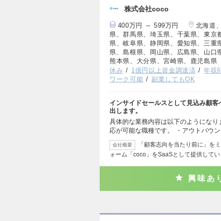
株式会社coco
400万円 ～ 599万円
北海道
県、群馬県、埼玉県、千葉県、東京
県、岐阜県、静岡県、愛知県、三重
県、島根県、岡山県、広島県、山口
熊本県、大分県、宮崎県、鹿児島県
休み
1億円以上資金調達済
年収6
ワーク可能
副業してもOK
インサイドセールスとして見込み顧客
出します。
具体的な業務内容は以下のようになり
応が可能な職種です。 ・アウトバウ
「顧客志向を当たり前に」をミ
会社概要
ォーム「coco」をSaaSとして提供して
興味あ