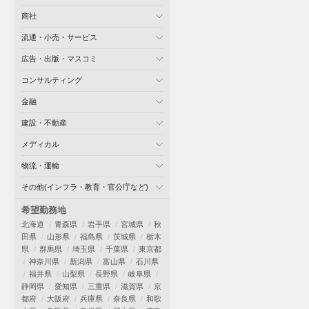
商社
流通・小売・サービス
広告・出版・マスコミ
コンサルティング
金融
建設・不動産
メディカル
物流・運輸
その他(インフラ・教育・官公庁など)
希望勤務地
北海道
青森県
岩手県
宮城県
秋
田県
山形県
福島県
茨城県
栃木
県
群馬県
埼玉県
千葉県
東京都
神奈川県
新潟県
富山県
石川県
福井県
山梨県
長野県
岐阜県
静岡県
愛知県
三重県
滋賀県
京
都府
大阪府
兵庫県
奈良県
和歌