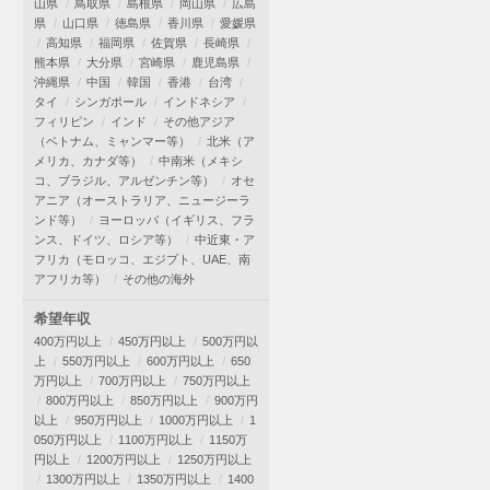
山県
鳥取県
島根県
岡山県
広島
県
山口県
徳島県
香川県
愛媛県
高知県
福岡県
佐賀県
長崎県
熊本県
大分県
宮崎県
鹿児島県
沖縄県
中国
韓国
香港
台湾
タイ
シンガポール
インドネシア
フィリピン
インド
その他アジア
（ベトナム、ミャンマー等）
北米（ア
メリカ、カナダ等）
中南米（メキシ
コ、ブラジル、アルゼンチン等）
オセ
アニア（オーストラリア、ニュージーラ
ンド等）
ヨーロッパ（イギリス、フラ
ンス、ドイツ、ロシア等）
中近東・ア
フリカ（モロッコ、エジプト、UAE、南
アフリカ等）
その他の海外
希望年収
400万円以上
450万円以上
500万円以
上
550万円以上
600万円以上
650
万円以上
700万円以上
750万円以上
800万円以上
850万円以上
900万円
以上
950万円以上
1000万円以上
1
050万円以上
1100万円以上
1150万
円以上
1200万円以上
1250万円以上
1300万円以上
1350万円以上
1400