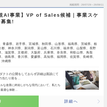
掲載期間
26/07/29～26/08/11
I事業】VP of Sales候補｜事業スケ
募集!
、青森県、岩手県、宮城県、秋田県、山形県、福島県、茨城県、栃
京都、神奈川県、新潟県、富山県、石川県、福井県、山梨県、長野
県、滋賀県、京都府、大阪府、兵庫県、奈良県、和歌山県、鳥取
県、徳島県、香川県、愛媛県、高知県、福岡県、佐賀県、長崎県、
、沖縄県
ロダクトの公開をしておらず詳細は面談にて
の当たり前を…
カルな改善に終始しがちな現代において、私たち
、最適な体験…
り
詳細へ