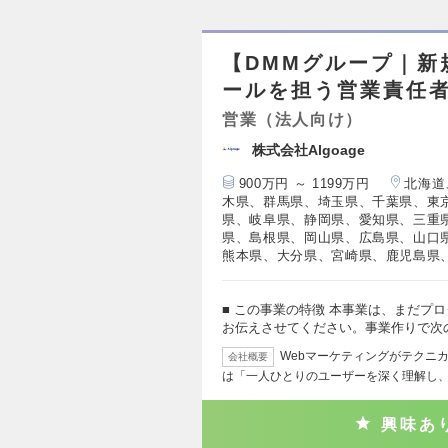
【DMMグループ｜新規A
ールを担う営業責任者
営業（法人向け）
株式会社Algoage
900万円 ～ 1199万円
北海道
木県、群馬県、埼玉県、千葉県、東
県、岐阜県、静岡県、愛知県、三重
県、島根県、岡山県、広島県、山口
熊本県、大分県、宮崎県、鹿児島県
■ この事業の特徴 本事業は、まだプ
お伝えさせてください。事業作りで次
Webマーケティングがテクニ
会社概要
は「一人ひとりのユーザーを深く理解し
興味あ