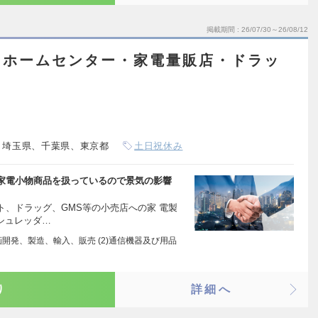
掲載期間
26/07/30～26/08/12
（ホームセンター・家電量販店・ドラッ
、埼玉県、千葉県、東京都
土日祝休み
の家電小物商品を扱っているので景気の影響
、ドラッグ、GMS等の小売店への家 電製
シュレッダ…
画開発、製造、輸入、販売 (2)通信機器及び用品
り
詳細へ