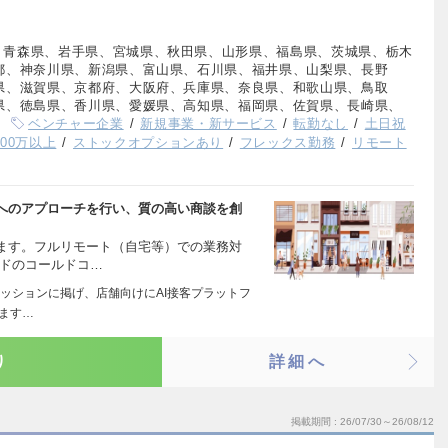
、青森県、岩手県、宮城県、秋田県、山形県、福島県、茨城県、栃木
都、神奈川県、新潟県、富山県、石川県、福井県、山梨県、長野
県、滋賀県、京都府、大阪府、兵庫県、奈良県、和歌山県、鳥取
県、徳島県、香川県、愛媛県、高知県、福岡県、佐賀県、長崎県、
ベンチャー企業
新規事業・新サービス
転勤なし
土日祝
00万以上
ストックオプションあり
フレックス勤務
リモート
へのアプローチを行い、質の高い商談を創
ます。フルリモート（自宅等）での業務対
ンドのコールドコ…
ッションに掲げ、店舗向けにAI接客プラットフ
います…
り
詳細へ
掲載期間
26/07/30～26/08/12