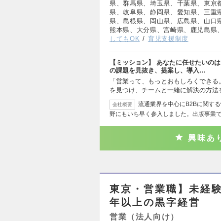
県、群馬県、埼玉県、千葉県、東京
県、岐阜県、静岡県、愛知県、三重
県、島根県、岡山県、広島県、山口
熊本県、大分県、宮崎県、鹿児島県
してもOK
育児支援制度
【ミッション】 あなたに任せたいのは
の課題を見抜き、提案し、導入…
「営業って、もっとおもしろくできる。
を見つけ、チームと一緒に解決の方法
流通業界を中心にB2Bに関す
会社概要
野にもいち早く参入しました。出版事業
興味あ
東京・営業職】未経験
年以上の黒字経営
営業（法人向け）