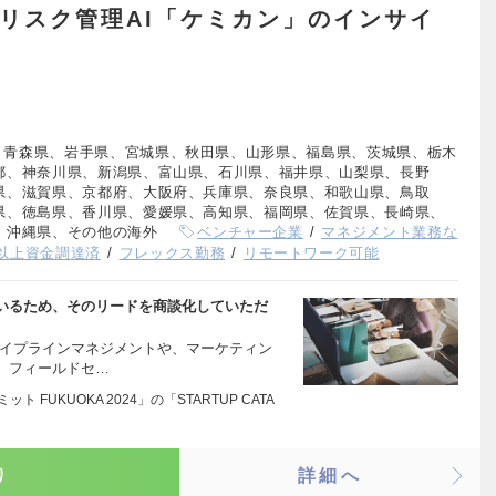
品リスク管理AI「ケミカン」のインサイ
、青森県、岩手県、宮城県、秋田県、山形県、福島県、茨城県、栃木
都、神奈川県、新潟県、富山県、石川県、福井県、山梨県、長野
県、滋賀県、京都府、大阪府、兵庫県、奈良県、和歌山県、鳥取
県、徳島県、香川県、愛媛県、高知県、福岡県、佐賀県、長崎県、
、沖縄県、その他の海外
ベンチャー企業
マネジメント業務な
以上資金調達済
フレックス勤務
リモートワーク可能
いるため、そのリードを商談化していただ
パイプラインマネジメントや、マーケティン
、フィールドセ…
 FUKUOKA 2024」の「STARTUP CATA
り
詳細へ