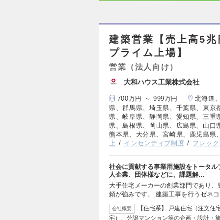
建築営業【売上高5兆
プライム上場】
営業（法人向け）
大和ハウス工業株式会社
700万円 ～ 999万円
北海道
県、群馬県、埼玉県、千葉県、東京
県、岐阜県、静岡県、愛知県、三重
県、島根県、岡山県、広島県、山口
熊本県、大分県、宮崎県、鹿児島県
上
インセンティブ制度
フレック
社会に貢献する事業用施設をトータル
人企業、団体様などに、課題解…
大手住宅メーカーの創業部門であり、
頼が強みです。 建築工事を行うゼネ
【住宅系】 戸建住宅（注文住
会社概要
宅）、分譲マンション等の企画・設計・