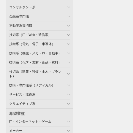
コンサルタント系
金融系専門職
不動産系専門職
技術系（IT・Web・通信系）
技術系（電気・電子・半導体）
技術系（機械・メカトロ・自動車）
技術系（化学・素材・食品・衣料）
技術系（建築・設備・土木・プラン
ト）
技術・専門職系（メディカル）
サービス・流通系
クリエイティブ系
希望業種
IT・インターネット・ゲーム
メーカー