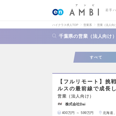
若手
ハイクラス求人TOP
営業系
営業（法人向
千葉県の営業（法人向け
すべて
【フルリモート】挑戦
ルスの最前線で成長
営業（法人向け）
株式会社Dai
400万円 ～ 599万円
北海道