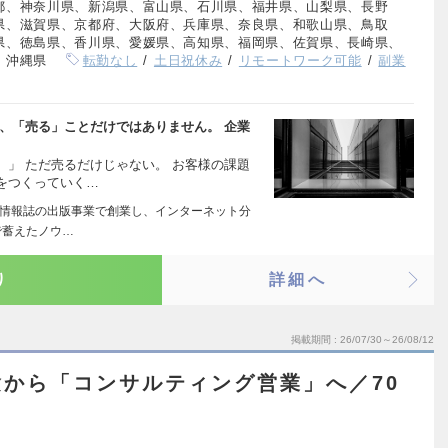
都、神奈川県、新潟県、富山県、石川県、福井県、山梨県、長野
県、滋賀県、京都府、大阪府、兵庫県、奈良県、和歌山県、鳥取
県、徳島県、香川県、愛媛県、高知県、福岡県、佐賀県、長崎県、
、沖縄県
転勤なし
土日祝休み
リモートワーク可能
副業
、「売る」ことだけではありません。 企業
」 ただ売るだけじゃない。 お客様の課題
をつくっていく…
る情報誌の出版事業で創業し、インターネット分
で蓄えたノウ…
り
詳細へ
掲載期間
26/07/30～26/08/12
から「コンサルティング営業」へ／70