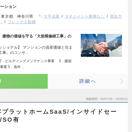
ーション
、東京都、神奈川県
大手企業
マネジメント業務なし
英語力
）
フレックス勤務
、建物の価値を守る「大規模修繕工事」の
ッショナル】 マンションの資産価値と住ま
工事」のコンサ…
 2．ビルディングメンテナンス事業 3．建築
事業 5．海外…
り
詳細へ
掲載期間
26/07/30～26/08/12
客プラットホームSaaS/インサイドセー
/SO有