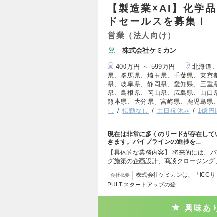
【製造業×AI】化学
ドセールスを募集！
営業（法人向け）
株式会社ケミカン
400万円 ～ 599万円
北海道
県、群馬県、埼玉県、千葉県、東京
県、岐阜県、静岡県、愛知県、三重
県、島根県、岡山県、広島県、山口
熊本県、大分県、宮崎県、鹿児島県
し
転勤なし
土日祝休み
1億円
現在は非常に多くのリードが存在して
きます。パイプラインの進捗を…
【具体的な業務内容】 将来的には、
グ施策の企画設計、商談クロージング
株式会社ケミカンは、「ICCサミット
会社概要
PULT スタートアップの登…
興味あ