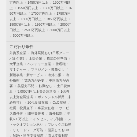
万円以上
1450万円以上
1500万円以
上
1550万円以上
1600万円以上
16
50万円以上
1700万円以上
1750万円
以上
1800万円以上
1850万円以上
1900万円以上
1950万円以上
2000万
円以上
2500万円以上
3000万円以上
5000万円以上
こだわり条件
外資系企業
海外展開あり(日系グロー
バル企業)
上場企業
株式公開準備
大手企業
ベンチャー企業
管理職・
マネジャー
マネジメント業務なし
新規事業・新サービス
海外出張
海
外折衝
英語力が必要
中国語力が必
要
英語力不問
転勤なし
土日祝休
み
3,000万円以上資金調達済
1億円
以上資金調達済
ポテンシャル採用（未
経験可）
20代役員在籍
CxO候補
社長・役員直下
事業責任者
サービ
ス責任者
開発責任者
海外転勤
年
収600万以上
インセンティブ制度
ス
トックオプションあり
フレックス勤務
リモートワーク可能
副業してもOK
MBA・留学支援制度
育児支援制度