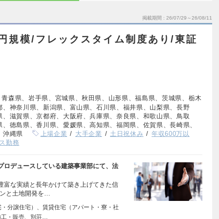
掲載期間
26/07/29～26/08/11
円規模/フレックスタイム制度あり/東証
、青森県、岩手県、宮城県、秋田県、山形県、福島県、茨城県、栃木
都、神奈川県、新潟県、富山県、石川県、福井県、山梨県、長野
県、滋賀県、京都府、大阪府、兵庫県、奈良県、和歌山県、鳥取
県、徳島県、香川県、愛媛県、高知県、福岡県、佐賀県、長崎県、
、沖縄県
上場企業
大手企業
土日祝休み
年収600万以
ス勤務
プロデュースしている建築事業部にて、法
豊富な実績と長年かけて築き上げてきた信
コンと土地開発を…
宅・分譲住宅）、賃貸住宅（アパート・寮・社
施工・販売、別荘…