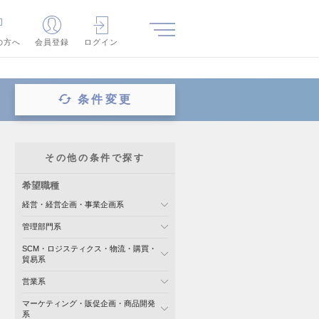
の方へ
会員登録
ログイン
条件変更
その他の条件で探す
希望職種
経営・経営企画・事業企画系
管理部門系
SCM・ロジスティクス・物流・購買・
貿易系
営業系
マーケティング・販促企画・商品開発
系