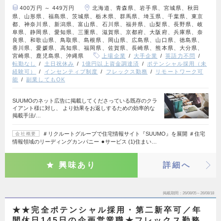
400万円 ～ 449万円
北海道、青森県、岩手県、宮城県、秋田
県、山形県、福島県、茨城県、栃木県、群馬県、埼玉県、千葉県、東京
都、神奈川県、新潟県、富山県、石川県、福井県、山梨県、長野県、岐
阜県、静岡県、愛知県、三重県、滋賀県、京都府、大阪府、兵庫県、奈
良県、和歌山県、鳥取県、島根県、岡山県、広島県、山口県、徳島県、
香川県、愛媛県、高知県、福岡県、佐賀県、長崎県、熊本県、大分県、
宮崎県、鹿児島県、沖縄県
上場企業
大手企業
英語力不問
転勤なし
土日祝休み
1億円以上資金調達済
ポテンシャル採用（未
経験可）
インセンティブ制度
フレックス勤務
リモートワーク可
能
副業してもOK
SUUMOのネット広告に掲載してくださっている既存のクラ
イアント様に対し、 より効果をお返しするための効率的な
掲載手法/…
＃リクルートグループで住宅情報サイト『SUUMO』を展開 ＃住宅
会社概要
情報領域のリーディングカンパニー ⚫︎サービス (1)住まい…
興味あり
詳細へ
掲載期間
26/08/05～26/08/18
★★完全ポテンシャル採用・第二新卒可／年
間休日145日の企画営業職★フレックス勤務