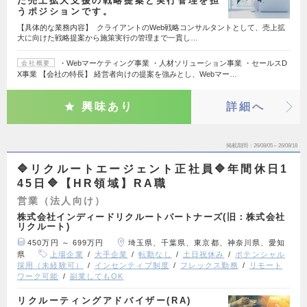
た売上拡大支援の戦略提案と実行管理を担
うポジションです。
【具体的な業務内容】 クライアントのWeb戦略コンサルタントとして、売上拡
大に向けた戦略提案から施策実行の管理まで一貫し…
・Webマーケティング事業 ・人材ソリューション事業 ・セールスD
会社概要
X事業 【会社の特長】 経営者向けの提案を強みとし、Webマー…
興味あり
詳細へ
掲載期間
26/08/05～26/08/18
🔷リクルートエージェント正社員🔷年間休日1
45日🔷【HR領域】RA職
営業（法人向け）
株式会社インディードリクルートパートナーズ(旧：株式会社
リクルート)
450万円 ～ 699万円
埼玉県、千葉県、東京都、神奈川県、愛知
県
上場企業
大手企業
転勤なし
土日祝休み
ポテンシャル
採用（未経験可）
インセンティブ制度
フレックス勤務
リモート
ワーク可能
副業してもOK
リクルーティングアドバイザー(RA)