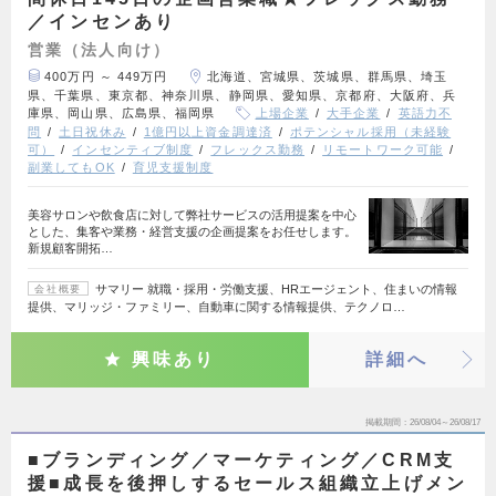
／インセンあり
営業（法人向け）
400万円 ～ 449万円
北海道、宮城県、茨城県、群馬県、埼玉
県、千葉県、東京都、神奈川県、静岡県、愛知県、京都府、大阪府、兵
庫県、岡山県、広島県、福岡県
上場企業
大手企業
英語力不
問
土日祝休み
1億円以上資金調達済
ポテンシャル採用（未経験
可）
インセンティブ制度
フレックス勤務
リモートワーク可能
副業してもOK
育児支援制度
美容サロンや飲食店に対して弊社サービスの活用提案を中心
とした、集客や業務・経営支援の企画提案をお任せします。
新規顧客開拓…
サマリー 就職・採用・労働支援、HRエージェント、住まいの情報
会社概要
提供、マリッジ・ファミリー、自動車に関する情報提供、テクノロ…
興味あり
詳細へ
掲載期間
26/08/04～26/08/17
■ブランディング／マーケティング／CRM支
援■成長を後押しするセールス組織立上げメン