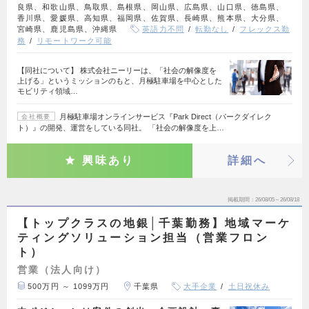
良県、和歌山県、鳥取県、島根県、岡山県、広島県、山口県、徳島県、
香川県、愛媛県、高知県、福岡県、佐賀県、長崎県、熊本県、大分県、
宮崎県、鹿児島県、沖縄県
英語力不問
転勤なし
フレックス勤
務
リモートワーク可能
【同社について】 株式会社ニーリーは、「社会の解像度を
上げる」というミッションのもと、月極駐車場を中心とした
モビリティ領域…
月極駐車場オンラインサービス『Park Direct（パークダイレク
会社概要
ト）』の開発、運営をしている同社。 「社会の解像度を上…
興味あり
詳細へ
掲載期間
26/08/05～26/08/18
【トップクラスの地銀│千葉勤務】地域マーケ
ティングソリューション担当（営業フロン
ト）
営業（法人向け）
500万円 ～ 1099万円
千葉県
大手企業
土日祝休み