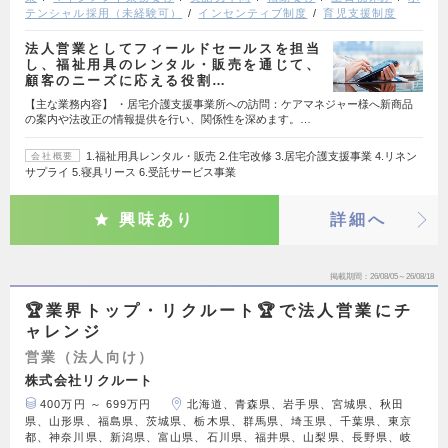
テンシャル採用（未経験可）
インセンティブ制度
育児支援制度
法人営業としてフィールドセールスを担当
し、福祉用具のレンタル・販売を通じて、
顧客のニーズに応える役割…
【主な業務内容】 ・居宅介護支援事業所への訪問：ケアマネジャー様へ新商品
の案内や法改正の情報提供を行い、関係性を深めます。…
1.福祉用具レンタル・販売 2.住宅改修 3.居宅介護支援事業 4.リネン
会社概要
サプライ 5.寝具リース 6.受託サービス事業
興味あり
詳細へ
掲載期間
26/08/05～26/08/18
🏆業界トップ・リクルート🏆で法人営業にチ
ャレンジ
営業（法人向け）
株式会社リクルート
400万円 ～ 699万円
北海道、青森県、岩手県、宮城県、秋田
県、山形県、福島県、茨城県、栃木県、群馬県、埼玉県、千葉県、東京
都、神奈川県、新潟県、富山県、石川県、福井県、山梨県、長野県、岐