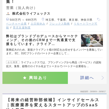
集！
営業（法人向け）
株式会社ライフェックス
500万円 ～ 699万円
埼玉県、千葉県、東京都、神奈川県
ベンチャー企業
土日祝休み
フレックス勤務
リモートワーク可
能
育児支援制度
弊社はブランドプロデュースからマーケテ
ィング、その後のCRMまで一気通貫で支
援をしています。クライア…
業務拡大のため、新規クライアント様の対応をお任せするメンバーを募集してい
ます。 EC、D2Cブランドのパートナー企業として…
ライフェックスでは、ブランディングから商品（サービス）の認知
会社概要
拡大、集客、顧客のロイヤル化までトータルでパートナー企業様を…
興味あり
詳細へ
掲載期間
26/08/04～26/08/17
【将来の経営幹部候補】インサイドセールス
｜医療業界を変えるスタートアップのSaaS