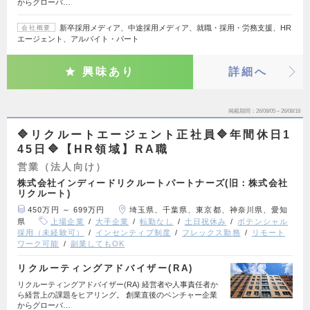
からグローバ…
新卒採用メディア、中途採用メディア、就職・採用・労務支援、HR
会社概要
エージェント、アルバイト・パート
興味あり
詳細へ
掲載期間
26/08/05～26/08/18
🔷リクルートエージェント正社員🔷年間休日1
45日🔷【HR領域】RA職
営業（法人向け）
株式会社インディードリクルートパートナーズ(旧：株式会社
リクルート)
450万円 ～ 699万円
埼玉県、千葉県、東京都、神奈川県、愛知
県
上場企業
大手企業
転勤なし
土日祝休み
ポテンシャル
採用（未経験可）
インセンティブ制度
フレックス勤務
リモート
ワーク可能
副業してもOK
リクルーティングアドバイザー(RA)
リクルーティングアドバイザー(RA) 経営者や人事責任者か
ら経営上の課題をヒアリング。 創業直後のベンチャー企業
からグローバ…