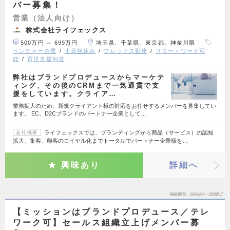
バー募集！
営業（法人向け）
株式会社ライフェックス
500万円 ～ 699万円
埼玉県、千葉県、東京都、神奈川県
ベンチャー企業
土日祝休み
フレックス勤務
リモートワーク可
能
育児支援制度
弊社はブランドプロデュースからマーケテ
ィング、その後のCRMまで一気通貫で支
援をしています。クライア…
業務拡大のため、新規クライアント様の対応をお任せするメンバーを募集してい
ます。 EC、D2Cブランドのパートナー企業として…
ライフェックスでは、ブランディングから商品（サービス）の認知
会社概要
拡大、集客、顧客のロイヤル化までトータルでパートナー企業様を…
興味あり
詳細へ
掲載期間
26/08/04～26/08/17
【ミッションはブランドプロデュース／テレ
ワーク可】セールス組織立上げメンバー募