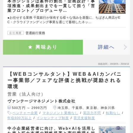
本ポジションは案件の創出・企画設計・事
項推進・成果創出までを一貫して担う「営
業フロント／プロデューサ…
●お任せする業務 千葉銀行が保有する様々な強みを基盤に、ちばぎん商店がE
C・クラウドファンディング事業を通じて蓄積したネッ…
普通銀行業務
会社概要
興味あり
詳細へ
掲載期間
26/08/05～26/08/18
【WEBコンサルタント】WEB＆AIカンパニ
ー事業部／フェアな評価と挑戦が奨励される
環境
営業（法人向け）
ヴァンテージマネジメント株式会社
500万円 ～ 2999万円
埼玉県、千葉県、東京都、神奈川県
ベンチャー企業
マネジメント業務なし
英語力不問
転勤なし
年収600万以上
インセンティブ制度
育児支援制度
中小企業経営者に向け、Web×AIを活用し