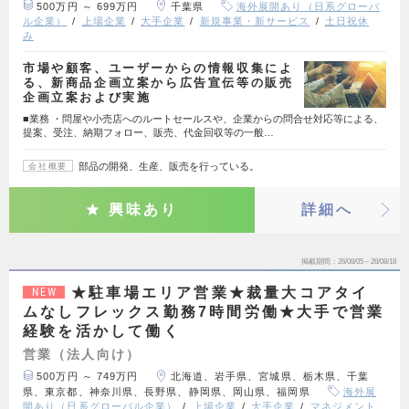
500万円 ～ 699万円
千葉県
海外展開あり（日系グローバ
ル企業）
上場企業
大手企業
新規事業・新サービス
土日祝休
み
市場や顧客、ユーザーからの情報収集によ
る、新商品企画立案から広告宣伝等の販売
企画立案および実施
■業務 ・問屋や小売店へのルートセールスや、企業からの問合せ対応等による、
提案、受注、納期フォロー、販売、代金回収等の一般…
部品の開発、生産、販売を行っている。
会社概要
興味あり
詳細へ
掲載期間
26/08/05～26/08/18
★駐車場エリア営業★裁量大コアタイ
NEW
ムなしフレックス勤務7時間労働★大手で営業
経験を活かして働く
営業（法人向け）
500万円 ～ 749万円
北海道、岩手県、宮城県、栃木県、千葉
県、東京都、神奈川県、長野県、静岡県、岡山県、福岡県
海外展
開あり（日系グローバル企業）
上場企業
大手企業
マネジメント