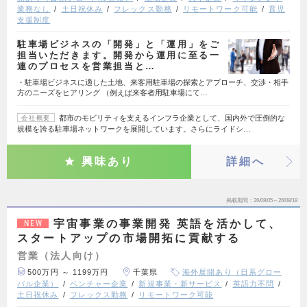
業務なし
土日祝休み
フレックス勤務
リモートワーク可能
育児
支援制度
駐車場ビジネスの「開発」と「運用」をご
担当いただきます。開発から運用に至る一
連のプロセスを営業担当と…
・駐車場ビジネスに適した土地、来客用駐車場の探索とアプローチ、交渉・相手
方のニーズをヒアリング （例えば来客者用駐車場にて…
都市のモビリティを支えるインフラ企業として、国内外で圧倒的な
会社概要
規模を誇る駐車場ネットワークを展開しています。さらにライドシ…
興味あり
詳細へ
掲載期間
26/08/05～26/08/18
宇宙事業の事業開発 英語を活かして、
NEW
スタートアップの市場開拓に貢献する
営業（法人向け）
500万円 ～ 1199万円
千葉県
海外展開あり（日系グロー
バル企業）
ベンチャー企業
新規事業・新サービス
英語力不問
土日祝休み
フレックス勤務
リモートワーク可能