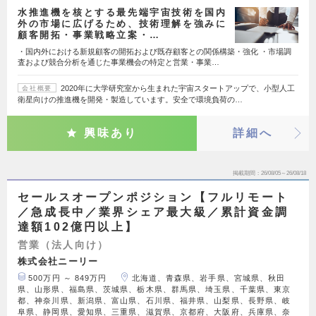
水推進機を核とする最先端宇宙技術を国内
外の市場に広げるため、技術理解を強みに
顧客開拓・事業戦略立案・…
・国内外における新規顧客の開拓および既存顧客との関係構築・強化 ・市場調
査および競合分析を通じた事業機会の特定と営業・事業…
2020年に大学研究室から生まれた宇宙スタートアップで、小型人工
会社概要
衛星向けの推進機を開発・製造しています。安全で環境負荷の…
興味あり
詳細へ
掲載期間
26/08/05～26/08/18
セールスオープンポジション【フルリモート
／急成長中／業界シェア最大級／累計資金調
達額102億円以上】
営業（法人向け）
株式会社ニーリー
500万円 ～ 849万円
北海道、青森県、岩手県、宮城県、秋田
県、山形県、福島県、茨城県、栃木県、群馬県、埼玉県、千葉県、東京
都、神奈川県、新潟県、富山県、石川県、福井県、山梨県、長野県、岐
阜県、静岡県、愛知県、三重県、滋賀県、京都府、大阪府、兵庫県、奈