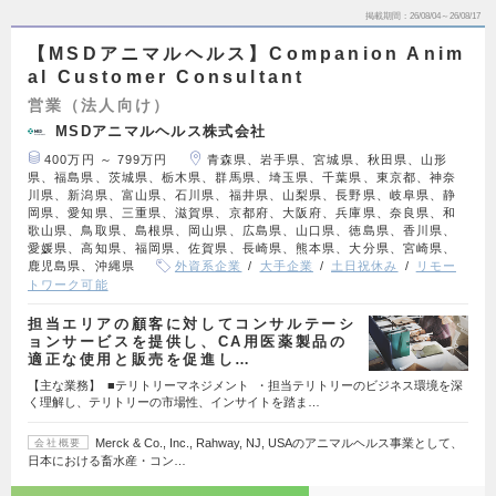
掲載期間
26/08/04～26/08/17
【MSDアニマルヘルス】Companion Anim
al Customer Consultant
営業（法人向け）
MSDアニマルヘルス株式会社
400万円 ～ 799万円
青森県、岩手県、宮城県、秋田県、山形
県、福島県、茨城県、栃木県、群馬県、埼玉県、千葉県、東京都、神奈
川県、新潟県、富山県、石川県、福井県、山梨県、長野県、岐阜県、静
岡県、愛知県、三重県、滋賀県、京都府、大阪府、兵庫県、奈良県、和
歌山県、鳥取県、島根県、岡山県、広島県、山口県、徳島県、香川県、
愛媛県、高知県、福岡県、佐賀県、長崎県、熊本県、大分県、宮崎県、
鹿児島県、沖縄県
外資系企業
大手企業
土日祝休み
リモー
トワーク可能
担当エリアの顧客に対してコンサルテーシ
ョンサービスを提供し、CA用医薬製品の
適正な使用と販売を促進し…
【主な業務】 ■テリトリーマネジメント ・担当テリトリーのビジネス環境を深
く理解し、テリトリーの市場性、インサイトを踏ま…
Merck & Co., Inc., Rahway, NJ, USAのアニマルヘルス事業として、
会社概要
日本における畜水産・コン…