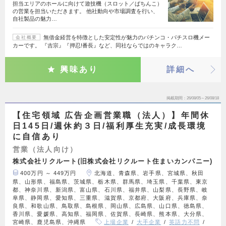
担当エリアのホールに向けて遊技機（スロット／ぱちんこ）
の営業を担当いただきます。 他社動向や市場調査を行い、
自社製品の魅力…
無借金経営を特徴とした安定性が魅力のパチンコ・パチスロ機メー
会社概要
カーです。 『吉宗』『押忍!番長』など、同社ならではのキャラク…
興味あり
詳細へ
掲載期間
26/08/05～26/08/18
【住宅領域 広告企画営業職（法人）】年間休
日145日/週休約３日/福利厚生充実/成長環境
に自信あり
営業（法人向け）
株式会社リクルート(旧株式会社リクルート住まいカンパニー)
400万円 ～ 449万円
北海道、青森県、岩手県、宮城県、秋田
県、山形県、福島県、茨城県、栃木県、群馬県、埼玉県、千葉県、東京
都、神奈川県、新潟県、富山県、石川県、福井県、山梨県、長野県、岐
阜県、静岡県、愛知県、三重県、滋賀県、京都府、大阪府、兵庫県、奈
良県、和歌山県、鳥取県、島根県、岡山県、広島県、山口県、徳島県、
香川県、愛媛県、高知県、福岡県、佐賀県、長崎県、熊本県、大分県、
宮崎県、鹿児島県、沖縄県
上場企業
大手企業
英語力不問