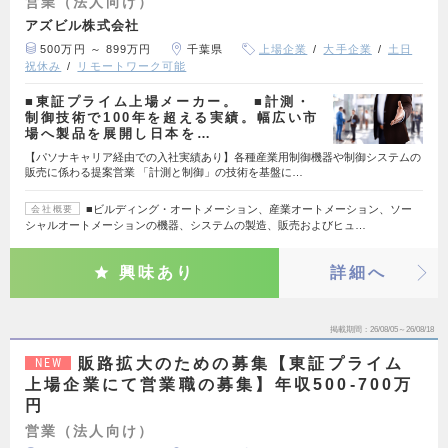
営業（法人向け）
アズビル株式会社
500万円 ～ 899万円
千葉県
上場企業
大手企業
土日
祝休み
リモートワーク可能
■東証プライム上場メーカー。 ■計測・
制御技術で100年を超える実績。幅広い市
場へ製品を展開し日本を…
【パソナキャリア経由での入社実績あり】各種産業用制御機器や制御システムの
販売に係わる提案営業 「計測と制御」の技術を基盤に…
■ビルディング・オートメーション、産業オートメーション、ソー
会社概要
シャルオートメーションの機器、システムの製造、販売およびヒュ…
興味あり
詳細へ
掲載期間
26/08/05～26/08/18
販路拡大のための募集【東証プライム
NEW
上場企業にて営業職の募集】年収500-700万
円
営業（法人向け）