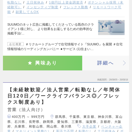
転勤なし
土日祝休み
1億円以上資金調達済
ポテンシャル採用（未
経験可）
インセンティブ制度
フレックス勤務
リモートワーク可
能
副業してもOK
SUUMOのネット広告に掲載してくださっている既存のクラ
イアント様に対し、 より効果をお返しするための効率的な
掲載手法/…
＃リクルートグループで住宅情報サイト『SUUMO』を展開 ＃住宅
会社概要
情報領域のリーディングカンパニー ⚫︎サービス (1)住まい…
興味あり
詳細へ
掲載期間
26/08/05～26/08/18
【未経験歓迎／法人営業／転勤なし／年間休
日120日／ワークライフバランス◎／フレッ
クス制度あり】
営業（法人向け）
400万円 ～ 999万円
群馬県、千葉県、東京都、神奈川県、富山
県、石川県、長野県、静岡県、愛知県、三重県、滋賀県、京都府、大阪
府、兵庫県、和歌山県、岡山県、香川県
大手企業
ベンチャー企
業
マネジメント業務なし
英語力不問
転勤なし
土日祝休み
ポ