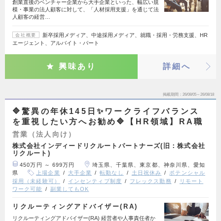
創業直後のベンチャー企業から大手企業といった、幅広い規
模・事業の法人顧客に対して、「人材採用支援」を通じて法
人顧客の経営…
新卒採用メディア、中途採用メディア、就職・採用・労務支援、HR
会社概要
エージェント、アルバイト・パート
興味あり
詳細へ
掲載期間
26/08/05～26/08/18
🔷驚異の年休145日✨ワークライフバランス
を重視したい方へお勧め🔷【HR領域】RA職
営業（法人向け）
株式会社インディードリクルートパートナーズ(旧：株式会社
リクルート)
450万円 ～ 699万円
埼玉県、千葉県、東京都、神奈川県、愛知
県
上場企業
大手企業
転勤なし
土日祝休み
ポテンシャル
採用（未経験可）
インセンティブ制度
フレックス勤務
リモート
ワーク可能
副業してもOK
リクルーティングアドバイザー(RA)
リクルーティングアドバイザー(RA) 経営者や人事責任者か