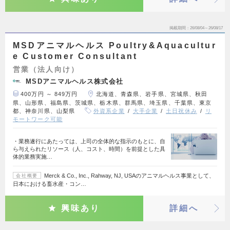
掲載期間
26/08/04～26/08/17
MSDアニマルヘルス Poultry&Aquacultur
e Customer Consultant
営業（法人向け）
MSDアニマルヘルス株式会社
400万円 ～ 849万円
北海道、青森県、岩手県、宮城県、秋田
県、山形県、福島県、茨城県、栃木県、群馬県、埼玉県、千葉県、東京
都、神奈川県、山梨県
外資系企業
大手企業
土日祝休み
リ
モートワーク可能
・業務遂行にあたっては、上司の全体的な指示のもとに、自
ら与えられたリソース（人、コスト、時間）を前提とした具
体的業務実施…
Merck & Co., Inc., Rahway, NJ, USAのアニマルヘルス事業として、
会社概要
日本における畜水産・コン…
興味あり
詳細へ