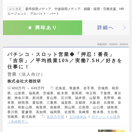
新卒採用メディア、中途採用メディア、就職・採用・労務支援、HR
会社概要
エージェント、アルバイト・パート
興味あり
詳細へ
掲載期間
26/08/05～26/08/18
パチンコ・スロット営業◆「押忍！番長」
「吉宗」／平均残業10h／実働7.5H／好きを
仕事に！
営業（法人向け）
株式会社大都技研
400万円 ～ 649万円
北海道、青森県、岩手県、宮城県、秋田
県、山形県、福島県、茨城県、栃木県、群馬県、埼玉県、千葉県、東京
都、神奈川県、新潟県、富山県、石川県、福井県、山梨県、長野県、岐
阜県、静岡県、愛知県、三重県、滋賀県、京都府、大阪府、兵庫県、奈
良県、和歌山県、鳥取県、島根県、岡山県、広島県、山口県、徳島県、
香川県、愛媛県、高知県、福岡県、佐賀県、長崎県、熊本県、大分県、
宮崎県、鹿児島県
英語力不問
土日祝休み
ポテンシャル採用
（未経験可）