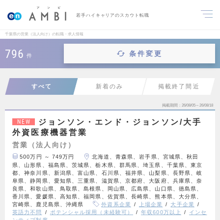
若手ハイキャリアのスカウト転職
千葉県の営業（法人向け）の転職・求人情報
796
条件変更
件
すべて
新着のみ
掲載終了間近
掲載期間
26/08/05～26/08/18
ジョンソン・エンド・ジョンソン/大手
NEW
外資医療機器営業
営業（法人向け）
500万円 ～ 749万円
北海道、青森県、岩手県、宮城県、秋田
県、山形県、福島県、茨城県、栃木県、群馬県、埼玉県、千葉県、東京
都、神奈川県、新潟県、富山県、石川県、福井県、山梨県、長野県、岐
阜県、静岡県、愛知県、三重県、滋賀県、京都府、大阪府、兵庫県、奈
良県、和歌山県、鳥取県、島根県、岡山県、広島県、山口県、徳島県、
香川県、愛媛県、高知県、福岡県、佐賀県、長崎県、熊本県、大分県、
宮崎県、鹿児島県、沖縄県
外資系企業
上場企業
大手企業
英語力不問
ポテンシャル採用（未経験可）
年収600万以上
インセ