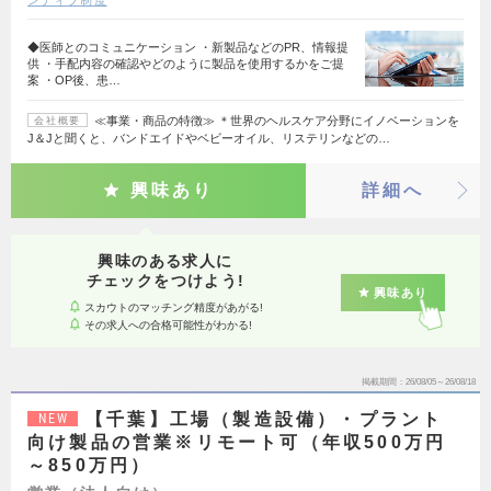
ンティブ制度
◆医師とのコミュニケーション ・新製品などのPR、情報提
供 ・手配内容の確認やどのように製品を使用するかをご提
案 ・OP後、患…
≪事業・商品の特徴≫ ＊世界のヘルスケア分野にイノベーションを
会社概要
J＆Jと聞くと、バンドエイドやベビーオイル、リステリンなどの…
興味あり
詳細へ
興味のある求人に
チェックをつけよう!
興味あり
スカウトのマッチング精度があがる!
その求人への合格可能性がわかる!
掲載期間
26/08/05～26/08/18
【千葉】工場（製造設備）・プラント
NEW
向け製品の営業※リモート可（年収500万円
～850万円）