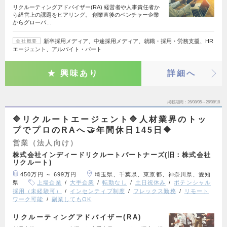
リクルーティングアドバイザー(RA) 経営者や人事責任者か
ら経営上の課題をヒアリング。 創業直後のベンチャー企業
からグローバ…
新卒採用メディア、中途採用メディア、就職・採用・労務支援、HR
会社概要
エージェント、アルバイト・パート
興味あり
詳細へ
掲載期間
26/08/05～26/08/18
🔷リクルートエージェント🔷人材業界のトッ
プでプロのRAへ🤝年間休日145日🔷
営業（法人向け）
株式会社インディードリクルートパートナーズ(旧：株式会社
リクルート)
450万円 ～ 699万円
埼玉県、千葉県、東京都、神奈川県、愛知
県
上場企業
大手企業
転勤なし
土日祝休み
ポテンシャル
採用（未経験可）
インセンティブ制度
フレックス勤務
リモート
ワーク可能
副業してもOK
リクルーティングアドバイザー(RA)