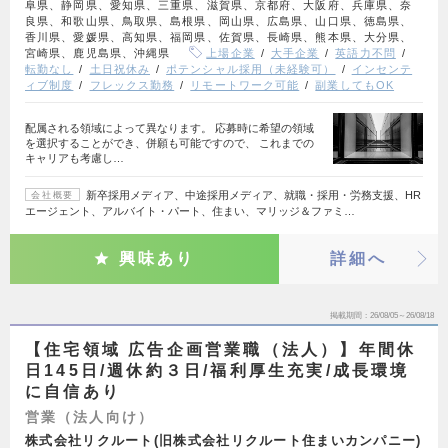
阜県、静岡県、愛知県、三重県、滋賀県、京都府、大阪府、兵庫県、奈
良県、和歌山県、鳥取県、島根県、岡山県、広島県、山口県、徳島県、
香川県、愛媛県、高知県、福岡県、佐賀県、長崎県、熊本県、大分県、
宮崎県、鹿児島県、沖縄県
上場企業
大手企業
英語力不問
転勤なし
土日祝休み
ポテンシャル採用（未経験可）
インセンテ
ィブ制度
フレックス勤務
リモートワーク可能
副業してもOK
配属される領域によって異なります。 応募時に希望の領域
を選択することができ、併願も可能ですので、 これまでの
キャリアも考慮し…
新卒採用メディア、中途採用メディア、就職・採用・労務支援、HR
会社概要
エージェント、アルバイト・パート、住まい、マリッジ＆ファミ…
興味あり
詳細へ
掲載期間
26/08/05～26/08/18
【住宅領域 広告企画営業職（法人）】年間休
日145日/週休約３日/福利厚生充実/成長環境
に自信あり
営業（法人向け）
株式会社リクルート(旧株式会社リクルート住まいカンパニー)