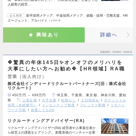
人顧客の経営…
新卒採用メディア、中途採用メディア、就職・採用・労務支援、HR
会社概要
エージェント、アルバイト・パート
興味あり
詳細へ
掲載期間
26/08/05～26/08/18
🔷驚異の年休145日✨オンオフのメリハリを
大事にしたい方へお勧め🔷【HR領域】RA職
営業（法人向け）
株式会社インディードリクルートパートナーズ(旧：株式会社
リクルート)
450万円 ～ 699万円
埼玉県、千葉県、東京都、神奈川県、愛知
県
上場企業
大手企業
転勤なし
土日祝休み
ポテンシャル
採用（未経験可）
インセンティブ制度
フレックス勤務
リモート
ワーク可能
副業してもOK
リクルーティングアドバイザー(RA)
リクルーティングアドバイザー(RA) 経営者や人事責任者か
ら経営上の課題をヒアリング。 創業直後のベンチャー企業