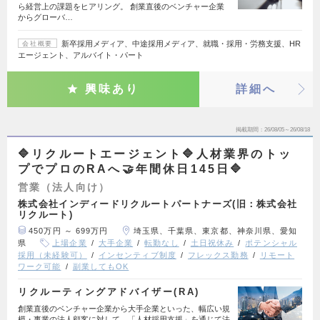
ら経営上の課題をヒアリング。 創業直後のベンチャー企業
からグローバ…
新卒採用メディア、中途採用メディア、就職・採用・労務支援、HR
会社概要
エージェント、アルバイト・パート
興味あり
詳細へ
掲載期間
26/08/05～26/08/18
🔷リクルートエージェント🔷人材業界のトッ
プでプロのRAへ🤝年間休日145日🔷
営業（法人向け）
株式会社インディードリクルートパートナーズ(旧：株式会社
リクルート)
450万円 ～ 699万円
埼玉県、千葉県、東京都、神奈川県、愛知
県
上場企業
大手企業
転勤なし
土日祝休み
ポテンシャル
採用（未経験可）
インセンティブ制度
フレックス勤務
リモート
ワーク可能
副業してもOK
リクルーティングアドバイザー(RA)
創業直後のベンチャー企業から大手企業といった、幅広い規
模・事業の法人顧客に対して、「人材採用支援」を通じて法