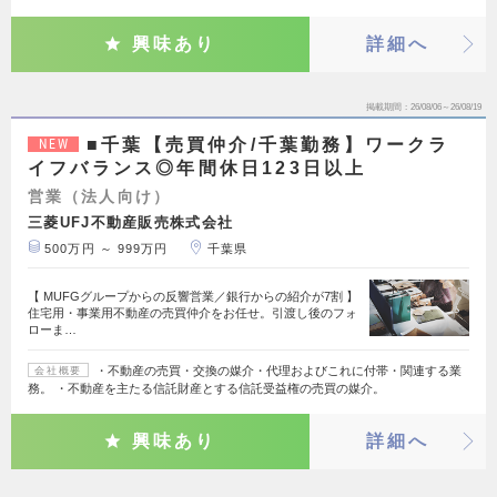
興味あり
詳細へ
掲載期間
26/08/06～26/08/19
■千葉【売買仲介/千葉勤務】ワークラ
NEW
イフバランス◎年間休日123日以上
営業（法人向け）
三菱UFJ不動産販売株式会社
500万円 ～ 999万円
千葉県
【 MUFGグループからの反響営業／銀行からの紹介が7割 】
住宅用・事業用不動産の売買仲介をお任せ。引渡し後のフォ
ローま…
・不動産の売買・交換の媒介・代理およびこれに付帯・関連する業
会社概要
務。 ・不動産を主たる信託財産とする信託受益権の売買の媒介。
興味あり
詳細へ