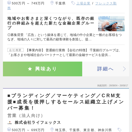
500万円 ～ 749万円
千葉県
上場企業
フレックス勤
務
地域やお客さまと深くつながり、既存の銀
行の枠組みを超えた新たな金融企業グルー
プ
◎募集背景 「広告」という媒体を通じて、地域の中小企業と一般のお客様をつ
なぎ、地域の人々に対して最高の顧客体験を創造し、提…
【事業内容】 普通銀行業務 【会社の特徴】 千葉銀行グループは、
会社概要
「お客さまや地域社会のパートナーとして最新の金融サービスを提供…
興味あり
詳細へ
掲載期間
26/08/04～26/08/17
■ブランディング／マーケティング／CRM支
援■成長を後押しするセールス組織立上げメン
バー募集！
営業（法人向け）
株式会社ライフェックス
500万円 ～ 699万円
埼玉県、千葉県、東京都、神奈川県