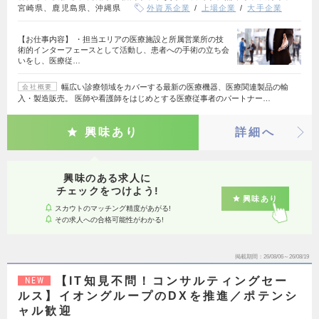
宮崎県、鹿児島県、沖縄県
外資系企業
上場企業
大手企業
【お仕事内容】 ・担当エリアの医療施設と所属営業所の技
術的インターフェースとして活動し、患者への手術の立ち会
いをし、医療従…
幅広い診療領域をカバーする最新の医療機器、医療関連製品の輸
会社概要
入・製造販売。 医師や看護師をはじめとする医療従事者のパートナー…
興味あり
詳細へ
興味のある求人に
チェックをつけよう!
興味あり
スカウトのマッチング精度があがる!
その求人への合格可能性がわかる!
掲載期間
26/08/06～26/08/19
【IT知見不問！コンサルティングセー
NEW
ルス】イオングループのDXを推進／ポテンシ
ャル歓迎