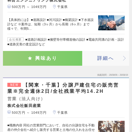
500万円 ～ 1049万円
千葉県
【具体的には】 ■道路設計 ■河川設計 ■橋梁設計 ■下水道設
計など ※案件は、短期（3ヶ月）から長期（6ヶ月）まで
様々で、年間5…
■道路計画設計 ■擁壁等付帯構造物の設計 ■電線共同溝の計画・設計
会社概要
■道路災害の査定設計など
興味あり
詳細へ
掲載期間
26/08/06～26/08/19
【関東・千葉】分譲戸建住宅の販売営
NEW
業※完全週休2日/全社残業平均14.2H
営業（法人向け）
株式会社飯田産業
500万円 ～ 1049万円
千葉県
■職務内容 同社の営業部門において、自社の分譲住宅を不動
産の仲介会社へ紹介し販売する営業と土地の仕入れをお任せ