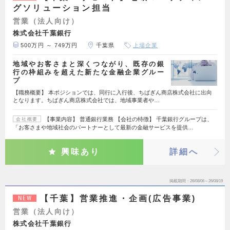
グソリューション担当
営業（法人向け）
株式会社千葉銀行
500万円 ～ 749万円
千葉県
上場企業
地域やお客さまと深くつながり、既存の銀
行の枠組みを超えた新たな金融企業グルー
プ
【職務概要】 本ポジションでは、同行に入行後、ちばぎん商店株式会社に出向
となります。ちばぎん商店株式会社では、地域事業者や…
【事業内容】 普通銀行業務 【会社の特徴】 千葉銀行グループは、
会社概要
「お客さまや地域社会のパートナーとして最新の金融サービスを提供…
興味あり
詳細へ
掲載期間
26/08/06～26/08/19
【千葉】営業推進・企画(広告事業)
NEW
営業（法人向け）
株式会社千葉銀行