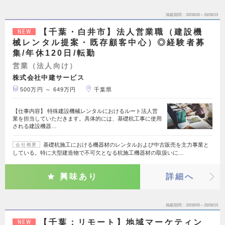
掲載期間
26/08/06～26/08/19
【千葉・白井市】法人営業職（建設機
NEW
械レンタル提案・既存顧客中心）◎経験者募
集/年休120日/転勤
営業（法人向け）
株式会社中建サービス
500万円 ～ 649万円
千葉県
【仕事内容】 特殊建設機械レンタルにおけるルート法人営
業を担当していただきます。具体的には、基礎杭工事に使用
される建設機器…
基礎杭施工における機器材のレンタルおよび中古販売を主力事業と
会社概要
している。特に大型建造物で不可欠となる杭施工機器材の取扱いに…
興味あり
詳細へ
掲載期間
26/08/06～26/08/19
【千葉：リモート】地域マーケティン
NEW