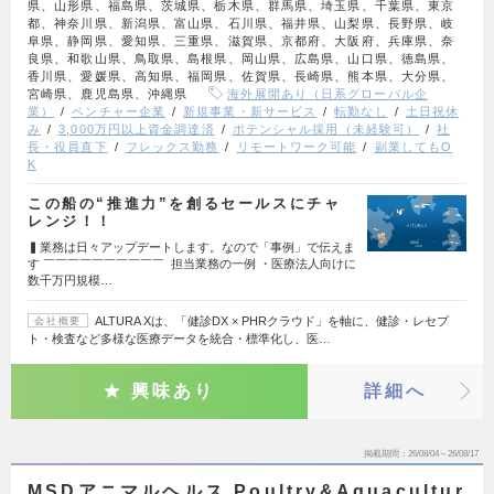
県、山形県、福島県、茨城県、栃木県、群馬県、埼玉県、千葉県、東京
都、神奈川県、新潟県、富山県、石川県、福井県、山梨県、長野県、岐
阜県、静岡県、愛知県、三重県、滋賀県、京都府、大阪府、兵庫県、奈
良県、和歌山県、鳥取県、島根県、岡山県、広島県、山口県、徳島県、
香川県、愛媛県、高知県、福岡県、佐賀県、長崎県、熊本県、大分県、
宮崎県、鹿児島県、沖縄県
海外展開あり（日系グローバル企
業）
ベンチャー企業
新規事業・新サービス
転勤なし
土日祝休
み
3,000万円以上資金調達済
ポテンシャル採用（未経験可）
社
長・役員直下
フレックス勤務
リモートワーク可能
副業してもO
K
この船の“推進力”を創るセールスにチャ
レンジ！！
▍業務は日々アップデートします。なので「事例」で伝えま
す ￣￣￣￣￣￣￣￣￣￣ 担当業務の一例 ・医療法人向けに
数千万円規模…
ALTURA Xは、「健診DX × PHRクラウド」を軸に、健診・レセプ
会社概要
ト・検査など多様な医療データを統合・標準化し、医…
興味あり
詳細へ
掲載期間
26/08/04～26/08/17
MSDアニマルヘルス Poultry&Aquacultur