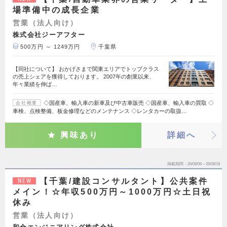
場準備中の成長企業
営業（法人向け）
株式会社ジーアフター
500万円 ～ 1249万円
千葉県
【同社について】 おかげさまで関東エリアでトップクラス
の売上シェアを獲得しております。 2007年の創業以来、
年々業績を伸ば…
◇国産車、輸入車の新車及び中古車販売 ◇国産車、輸入車の買取 ◇
会社概要
車検、点検整備、板金修理などのメンテナンス ◇レンタカーの取扱…
興味あり
詳細へ
掲載期間
26/08/06～26/08/19
【千葉/建設コンサルタント】公共案件
NEW
メイン！☆年収500万円～1000万円☆土日祝
休み
営業（法人向け）
和合エンジニアリング株式会社