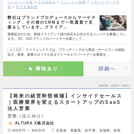
ベンチャー企業
土日祝休み
フレックス勤務
リモートワーク可
能
育児支援制度
弊社はブランドプロデュースからマーケテ
ィング、その後のCRMまで一気通貫で支
援をしています。クライア…
業務拡大のため、新規クライアント様の対応をお任せするメンバーを募集してい
ます。 EC、D2Cブランドのパートナー企業として…
ライフェックスでは、ブランディングから商品（サービス）の認知
会社概要
拡大、集客、顧客のロイヤル化までトータルでパートナー企業様を…
興味あり
詳細へ
掲載期間
26/08/04～26/08/17
【将来の経営幹部候補】インサイドセールス
｜医療業界を変えるスタートアップのSaaS
法人営業
営業（法人向け）
ALTURA X株式会社
450万円 ～ 849万円
北海道、青森県、岩手県、宮城県、秋田