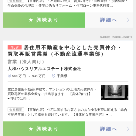
【事業内容】 ・不動産の売買、賃貸の仲介・管理業務 ・損害保険・
会社概要
生命保険の代理店 ・住宅に係るリフォーム ・住宅ローン事務代行業…
興味あり
詳細へ
掲載期間
26/08/06～26/08/19
居住用不動産を中心とした売買仲介・
NEW
買取再販営業職（不動産流通事業部）
営業（法人向け）
大和ハウスリアルエステート株式会社
500万円 ～ 949万円
千葉県
主に居住用不動産(戸建て、マンション)や土地の売買仲介・
買取再販の業務全般をご担当頂きます。 【具体的には】
■同社では売…
【事業内容】 住宅に関するお客さまのあらゆる要望に応える「総合
会社概要
不動産事業」として成長を続けています。 【具体的な事業内容】 ■…
興味あり
詳細へ