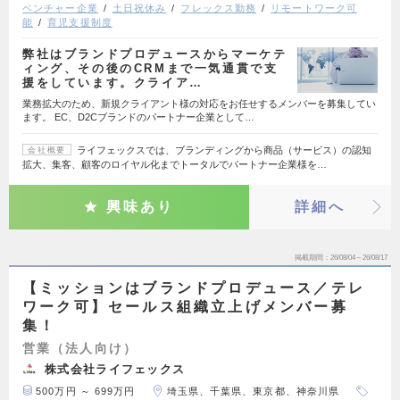
ベンチャー企業
土日祝休み
フレックス勤務
リモートワーク可
能
育児支援制度
弊社はブランドプロデュースからマーケテ
ィング、その後のCRMまで一気通貫で支
援をしています。クライア…
業務拡大のため、新規クライアント様の対応をお任せするメンバーを募集してい
ます。 EC、D2Cブランドのパートナー企業として…
ライフェックスでは、ブランディングから商品（サービス）の認知
会社概要
拡大、集客、顧客のロイヤル化までトータルでパートナー企業様を…
興味あり
詳細へ
掲載期間
26/08/04～26/08/17
【ミッションはブランドプロデュース／テレ
ワーク可】セールス組織立上げメンバー募
集！
営業（法人向け）
株式会社ライフェックス
500万円 ～ 699万円
埼玉県、千葉県、東京都、神奈川県