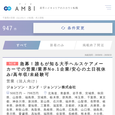
若手ハイキャリアのスカウト転職
千葉県の営業（法人向け）の転職・求人情報
947
条件変更
件
すべて
新着のみ
掲載終了間近
掲載期間
26/08/06～26/08/19
急募！誰もが知る大手ヘルスケアメー
NEW
カーでの営業/業界No.1企業/安心の土日祝休
み/高年収/未経験可
営業（法人向け）
ジョンソン・エンド・ジョンソン株式会社
500万円 ～ 799万円
北海道、青森県、岩手県、宮城県、秋田
県、山形県、福島県、茨城県、栃木県、群馬県、埼玉県、千葉県、東京
都、神奈川県、新潟県、富山県、石川県、福井県、山梨県、長野県、岐
阜県、静岡県、愛知県、三重県、滋賀県、京都府、大阪府、兵庫県、奈
良県、和歌山県、鳥取県、島根県、岡山県、広島県、山口県、徳島県、
香川県、愛媛県、高知県、福岡県、佐賀県、長崎県、熊本県、大分県、