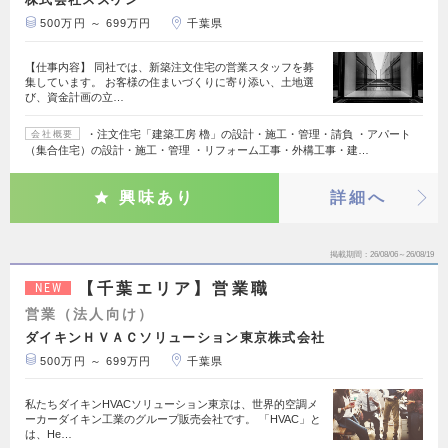
500万円 ～ 699万円
千葉県
【仕事内容】 同社では、新築注文住宅の営業スタッフを募
集しています。 お客様の住まいづくりに寄り添い、土地選
び、資金計画の立…
・注文住宅「建築工房 櫓」の設計・施工・管理・請負 ・アパート
会社概要
（集合住宅）の設計・施工・管理 ・リフォーム工事・外構工事・建…
興味あり
詳細へ
掲載期間
26/08/06～26/08/19
【千葉エリア】営業職
NEW
営業（法人向け）
ダイキンＨＶＡＣソリューション東京株式会社
500万円 ～ 699万円
千葉県
私たちダイキンHVACソリューション東京は、世界的空調メ
ーカーダイキン工業のグループ販売会社です。 「HVAC」と
は、He…