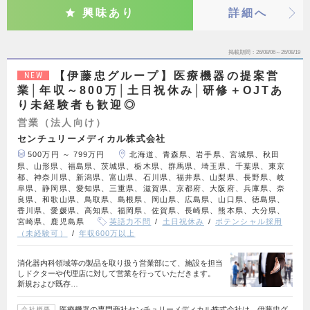
興味あり
詳細へ
掲載期間
26/08/06～26/08/19
【伊藤忠グループ】医療機器の提案営
NEW
業│年収～800万│土日祝休み│研修＋OJTあ
り未経験者も歓迎◎
営業（法人向け）
センチュリーメディカル株式会社
500万円 ～ 799万円
北海道、青森県、岩手県、宮城県、秋田
県、山形県、福島県、茨城県、栃木県、群馬県、埼玉県、千葉県、東京
都、神奈川県、新潟県、富山県、石川県、福井県、山梨県、長野県、岐
阜県、静岡県、愛知県、三重県、滋賀県、京都府、大阪府、兵庫県、奈
良県、和歌山県、鳥取県、島根県、岡山県、広島県、山口県、徳島県、
香川県、愛媛県、高知県、福岡県、佐賀県、長崎県、熊本県、大分県、
宮崎県、鹿児島県
英語力不問
土日祝休み
ポテンシャル採用
（未経験可）
年収600万以上
消化器内科領域等の製品を取り扱う営業部にて、施設を担当
しドクターや代理店に対して営業を行っていただきます。
新規および既存…
医療機器の専門商社センチュリーメディカル株式会社は、伊藤忠グ
会社概要