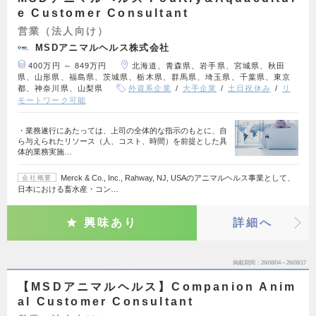
e Customer Consultant
営業（法人向け）
MSDアニマルヘルス株式会社
400万円 ～ 849万円
北海道、青森県、岩手県、宮城県、秋田
県、山形県、福島県、茨城県、栃木県、群馬県、埼玉県、千葉県、東京
都、神奈川県、山梨県
外資系企業
大手企業
土日祝休み
リ
モートワーク可能
・業務遂行にあたっては、上司の全体的な指示のもとに、自
ら与えられたリソース（人、コスト、時間）を前提とした具
体的業務実施…
Merck & Co., Inc., Rahway, NJ, USAのアニマルヘルス事業として、
会社概要
日本における畜水産・コン…
興味あり
詳細へ
掲載期間
26/08/04～26/08/17
【MSDアニマルヘルス】Companion Anim
al Customer Consultant