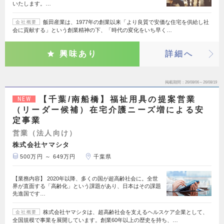
いたします。…
飯田産業は、1977年の創業以来「より良質で安価な住宅を供給し社
会社概要
会に貢献する」という創業精神の下、「時代の変化をいち早く…
興味あり
詳細へ
掲載期間
26/08/06～26/08/19
【千葉/南船橋】福祉用具の提案営業
NEW
（リーダー候補）在宅介護ニーズ増による安
定事業
営業（法人向け）
株式会社ヤマシタ
500万円 ～ 649万円
千葉県
【業務内容】 2020年以降、多くの国が超高齢社会に。全世
界が直面する「高齢化」という課題があり、日本はその課題
先進国です…
株式会社ヤマシタは、超高齢社会を支えるヘルスケア企業として、
会社概要
全国規模で事業を展開しています。創業60年以上の歴史を持ち、…