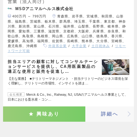
営業（法人向け）
MSDアニマルヘルス株式会社
400万円 ～ 799万円
青森県、岩手県、宮城県、秋田県、山形
県、福島県、茨城県、栃木県、群馬県、埼玉県、千葉県、東京都、神奈
川県、新潟県、富山県、石川県、福井県、山梨県、長野県、岐阜県、静
岡県、愛知県、三重県、滋賀県、京都府、大阪府、兵庫県、奈良県、和
歌山県、鳥取県、島根県、岡山県、広島県、山口県、徳島県、香川県、
愛媛県、高知県、福岡県、佐賀県、長崎県、熊本県、大分県、宮崎県、
鹿児島県、沖縄県
外資系企業
大手企業
土日祝休み
リモー
トワーク可能
担当エリアの顧客に対してコンサルテーシ
ョンサービスを提供し、CA用医薬製品の
適正な使用と販売を促進し…
【主な業務】 ■テリトリーマネジメント ・担当テリトリーのビジネス環境を深
く理解し、テリトリーの市場性、インサイトを踏ま…
Merck & Co., Inc., Rahway, NJ, USAのアニマルヘルス事業として、
会社概要
日本における畜水産・コン…
興味あり
詳細へ