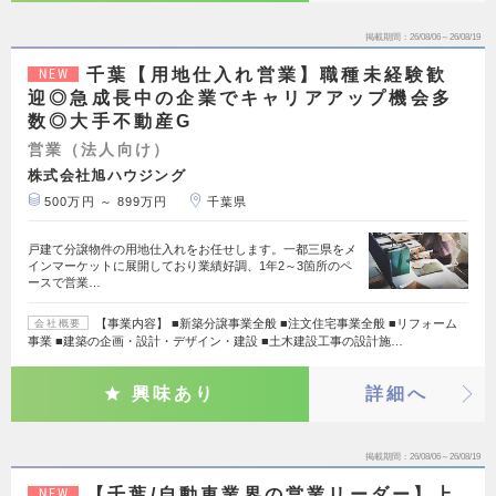
掲載期間
26/08/06～26/08/19
千葉【用地仕入れ営業】職種未経験歓
NEW
迎◎急成長中の企業でキャリアアップ機会多
数◎大手不動産G
営業（法人向け）
株式会社旭ハウジング
500万円 ～ 899万円
千葉県
戸建て分譲物件の用地仕入れをお任せします。一都三県をメ
インマーケットに展開しており業績好調、1年2～3箇所のペ
ースで営業…
【事業内容】 ■新築分譲事業全般 ■注文住宅事業全般 ■リフォーム
会社概要
事業 ■建築の企画・設計・デザイン・建設 ■土木建設工事の設計施…
興味あり
詳細へ
掲載期間
26/08/06～26/08/19
【千葉/自動車業界の営業リーダー】上
NEW