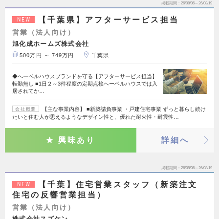
掲載期間
26/08/06～26/08/19
【千葉県】アフターサービス担当
NEW
営業（法人向け）
旭化成ホームズ株式会社
500万円 ～ 749万円
千葉県
◆へーベルハウスブランドを守る【アフターサービス担当】
転勤無し ■1日２～3件程度の定期点検へーベルハウスでは入
居されてか…
【主な事業内容】 ■新築請負事業 ・戸建住宅事業 ずっと暮らし続け
会社概要
たいと住む人が思えるようなデザイン性と、優れた耐火性・耐震性…
興味あり
詳細へ
掲載期間
26/08/06～26/08/19
【千葉】住宅営業スタッフ（新築注文
NEW
住宅の反響営業担当）
営業（法人向け）
株式会社スズケン