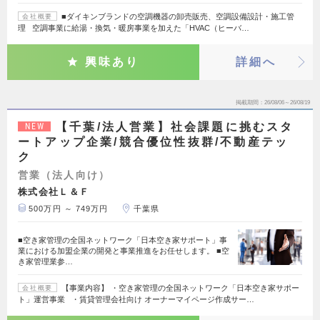
■ダイキンブランドの空調機器の卸売販売、空調設備設計・施工管
会社概要
理 空調事業に給湯・換気・暖房事業を加えた「HVAC（ヒーバ…
興味あり
詳細へ
掲載期間
26/08/06～26/08/19
【千葉/法人営業】社会課題に挑むスタ
NEW
ートアップ企業/競合優位性抜群/不動産テッ
ク
営業（法人向け）
株式会社Ｌ＆Ｆ
500万円 ～ 749万円
千葉県
■空き家管理の全国ネットワーク「日本空き家サポート」事
業における加盟企業の開発と事業推進をお任せします。 ■空
き家管理業参…
【事業内容】 ・空き家管理の全国ネットワーク「日本空き家サポー
会社概要
ト」運営事業 ・賃貸管理会社向け オーナーマイページ作成サー…