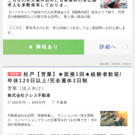
こちらの求人案件以外にも各業界の非公開
求人を多数保有しておりま…
【パソナキャリア経由での入社実績あり】【職務内容】 担当エリア制で、代理
店や動物病院などの取引先を訪問し、取り扱い製品の販…
匿名求人のため、求人詳細につきましてはご面談時にお伝え致しま
会社概要
す。
興味あり
詳細へ
掲載期間
26/08/06～26/08/19
松戸【営業】★面接1回★経験者歓迎/
NEW
年休120日以上/完全週休2日制
営業（法人向け）
株式会社クレス不動産
500万円 ～ 849万円
千葉県
不動産会社を訪問、情報収集し、マンションの一室を買取
り、リノベーションプランの立案等を行うお仕事です！ 年3
回の長期連休あ…