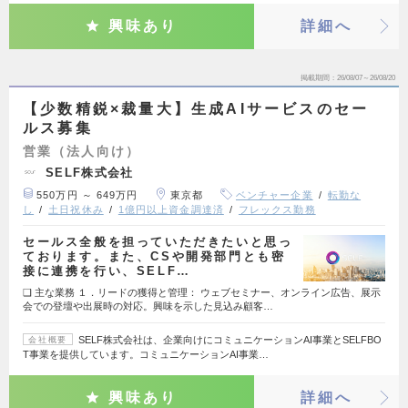
興味あり
詳細へ
掲載期間
26/08/07～26/08/20
【少数精鋭×裁量大】生成AIサービスのセー
ルス募集
営業（法人向け）
SELF株式会社
550万円 ～ 649万円
東京都
ベンチャー企業
転勤な
し
土日祝休み
1億円以上資金調達済
フレックス勤務
セールス全般を担っていただきたいと思っ
ております。また、CSや開発部門とも密
接に連携を行い、SELF…
❑ 主な業務 １．リードの獲得と管理： ウェブセミナー、オンライン広告、展示
会での登壇や出展時の対応。興味を示した見込み顧客…
SELF株式会社は、企業向けにコミュニケーションAI事業とSELFBO
会社概要
T事業を提供しています。コミュニケーションAI事業…
興味あり
詳細へ