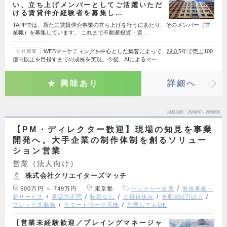
い、立ち上げメンバーとしてご活躍いただ
ける賃貸仲介経験者を募集し…
TAPPでは、新たに賃貸仲介事業の立ち上げを行うにあたり、そのメンバー（営
業職）を募集しています。 これまで不動産投資・資…
WEBマーケティングを中心とした集客によって、設立5年で売上100
会社概要
億円以上を目指すまでの成長を実現。今後、AIによるマー…
興味あり
詳細へ
掲載期間
26/08/07～26/08/20
【PM・ディレクター歓迎】現場の知見を事業
開発へ。大手企業の制作体制を創るソリュー
ション営業
営業（法人向け）
株式会社クリエイターズマッチ
500万円 ～ 749万円
東京都
ベンチャー企業
新規事業・
新サービス
英語力不問
転勤なし
土日祝休み
年収600万以上
フレックス勤務
リモートワーク可能
副業してもOK
【営業未経験歓迎／プレイングマネージャ