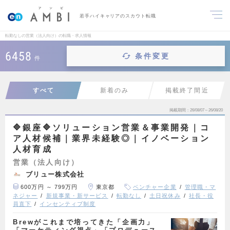
若手ハイキャリアのスカウト転職
転勤なしの営業（法人向け）の転職・求人情報
6458
条件変更
件
すべて
新着のみ
掲載終了間近
掲載期間
26/08/07～26/08/20
🔷銀座🔷ソリューション営業＆事業開発｜コ
ア人材候補｜業界未経験◎｜イノベーション
人材育成
営業（法人向け）
ブリュー株式会社
600万円 ～ 799万円
東京都
ベンチャー企業
管理職・マ
ネジャー
新規事業・新サービス
転勤なし
土日祝休み
社長・役
員直下
インセンティブ制度
Brewがこれまで培ってきた「企画力」