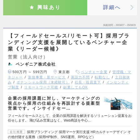
興味あり
詳細へ
掲載期間
26/08/07～26/08/20
【フィールドセールス/リモート可】採用ブラ
ンディング支援を展開しているベンチャー企
業《リーダー候補》
営業（法人向け）
ペンギニア株式会社
500万円 ～ 599万円
東京都
ベンチャー企業
管理職・マ
ネジャー
新規事業・新サービス
英語力不問
転勤なし
土日祝休
み
ポテンシャル採用（未経験可）
社長・役員直下
インセンティ
ブ制度
リモートワーク可能
副業してもOK
企業の採用課題に対し、マーケティングの
視点から採用の仕組みを再設計する提案型
営業です。インサイドセー…
フィールドセールスとして、企業の採用課題を解決するソリューション提案をお
任せします。 飛び込み営業はなく、Web商談を中心…
採用ブランディング 採用マーケ実行支援 HRカルチャーデザイン そ
会社概要
の他付随する業務（採用HP制作、SNS運用、RPOなど）