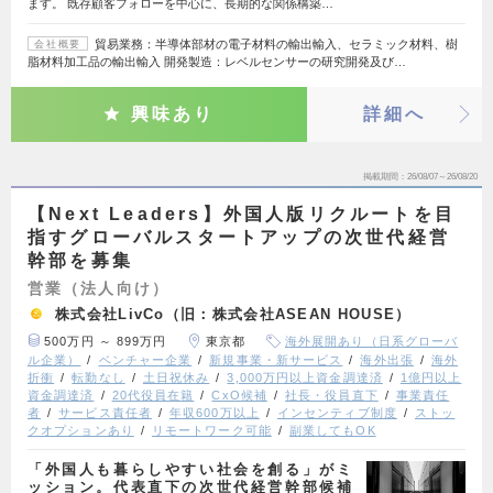
ます。 既存顧客フォローを中心に、長期的な関係構築…
貿易業務：半導体部材の電子材料の輸出輸入、セラミック材料、樹
会社概要
脂材料加工品の輸出輸入 開発製造：レベルセンサーの研究開発及び…
興味あり
詳細へ
掲載期間
26/08/07～26/08/20
【Next Leaders】外国人版リクルートを目
指すグローバルスタートアップの次世代経営
幹部を募集
営業（法人向け）
株式会社LivCo（旧：株式会社ASEAN HOUSE）
500万円 ～ 899万円
東京都
海外展開あり（日系グローバ
ル企業）
ベンチャー企業
新規事業・新サービス
海外出張
海外
折衝
転勤なし
土日祝休み
3,000万円以上資金調達済
1億円以上
資金調達済
20代役員在籍
CxO候補
社長・役員直下
事業責任
者
サービス責任者
年収600万以上
インセンティブ制度
ストッ
クオプションあり
リモートワーク可能
副業してもOK
「外国人も暮らしやすい社会を創る」がミ
ッション。代表直下の次世代経営幹部候補