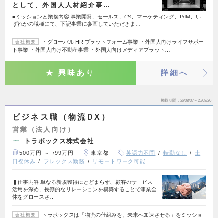
として、外国人人材紹介事…
■ミッションと業務内容 事業開発、セールス、CS、マーケティング、PdM、い
ずれかの職種にて、下記事業に参画していただきま…
・グローバル HR プラットフォーム事業 ・外国人向けライフサポー
会社概要
ト事業 ・外国人向け不動産事業 ・外国人向けメディアプラット…
興味あり
詳細へ
掲載期間
26/08/07～26/08/20
ビジネス職（物流DX）
営業（法人向け）
トラボックス株式会社
500万円 ～ 799万円
東京都
英語力不問
転勤なし
土
日祝休み
フレックス勤務
リモートワーク可能
▍仕事内容 単なる新規獲得にとどまらず、顧客のサービス
活用を深め、長期的なリレーションを構築することで事業全
体をグロースさ…
トラボックスは「物流の仕組みを、未来へ加速させる」をミッショ
会社概要