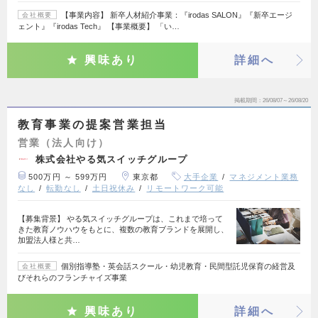
【事業内容】 新卒人材紹介事業：『irodas SALON』『新卒エージ
会社概要
ェント』『irodas Tech』 【事業概要】 「い…
興味あり
詳細へ
掲載期間
26/08/07～26/08/20
教育事業の提案営業担当
営業（法人向け）
株式会社やる気スイッチグループ
500万円 ～ 599万円
東京都
大手企業
マネジメント業務
なし
転勤なし
土日祝休み
リモートワーク可能
【募集背景】 やる気スイッチグループは、これまで培って
きた教育ノウハウをもとに、複数の教育ブランドを展開し、
加盟法人様と共…
個別指導塾・英会話スクール・幼児教育・民間型託児保育の経営及
会社概要
びそれらのフランチャイズ事業
興味あり
詳細へ