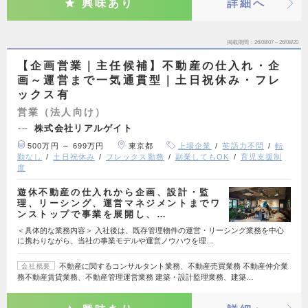
興味あり
詳細へ
掲載期間
26/08/07～26/08/20
【企画営業｜主任候補】不動産の仕入れ・企
画～運営まで一気通貫型｜土日祝休み・フレ
ックス有
営業（法人向け）
株式会社リアルゲイト
500万円 ～ 699万円
東京都
上場企業
英語力不問
転
勤なし
土日祝休み
フレックス勤務
副業してもOK
育児支援制
度
遊休不動産の仕入れから企画、設計・監
理、リーシング、運営マネジメントまでワ
ンストップで事業を展開し、…
＜具体的な業務内容＞ 入社後は、既存管理物件の運営・リーシング業務を中心
に携わりながら、当社の事業モデルや運営ノウハウを理…
不動産に関するコンサルタント業務、不動産売買業務 不動産仲介業
会社概要
務不動産賃貸業務、不動産管理運営業務 建築・設計監理業務、建築…