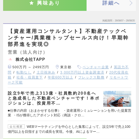
興味あり
詳細へ
掲載期間
26/08/07～26/08/20
【資産運用コンサルタント】不動産テックベ
ンチャー/異業種トップセールス向け！早期幹
部昇進を実現◎
営業（法人向け）
株式会社TAPP
500万円 ～ 2499万円
東京都
ベンチャー企業
英語力不
問
転勤なし
土日祝休み
3,000万円以上資金調達済
20代役員在
籍
社長・役員直下
年収600万以上
フレックス勤務
リモートワ
ーク可能
設立9年で売上313億・社員数約200名へ
と急成長した不動産ベンチャーです！本ポ
ジションは、投資用不…
■仕事の内容（おまかせする仕事） ・資産運用シミュレーションを用いた提案営
業 ・ISが獲得したアポイント対応（商談・クロ…
WEBマーケティングを中心とした集客によって、設立5年で売上100
会社概要
億円以上を目指すまでの成長を実現。今後、AIによるマー…