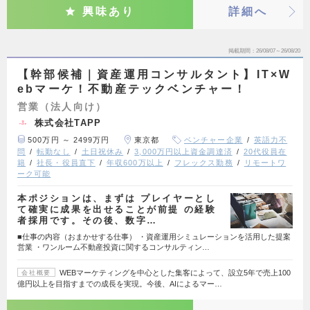
興味あり
詳細へ
掲載期間
26/08/07～26/08/20
【幹部候補｜資産運用コンサルタント】IT×W
ebマーケ！不動産テックベンチャー！
営業（法人向け）
株式会社TAPP
500万円 ～ 2499万円
東京都
ベンチャー企業
英語力不
問
転勤なし
土日祝休み
3,000万円以上資金調達済
20代役員在
籍
社長・役員直下
年収600万以上
フレックス勤務
リモートワ
ーク可能
本ポジションは、まずは プレイヤーとし
て確実に成果を出せることが前提 の経験
者採用です。その後、数字…
■仕事の内容（おまかせする仕事） ・資産運用シミュレーションを活用した提案
営業 ・ワンルーム不動産投資に関するコンサルティン…
WEBマーケティングを中心とした集客によって、設立5年で売上100
会社概要
億円以上を目指すまでの成長を実現。今後、AIによるマー…