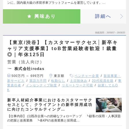
ンに、国内最大級の求荷求車プラットフォームを運営しています。…
興味あり
詳細へ
掲載期間
26/08/07～26/08/20
【東京/渋谷】【カスタマーサクセス│新卒キ
ャリア支援事業】toB営業経験者歓迎！裁量
◎｜年休125日
営業（法人向け）
株式会社irodas
500万円 ～ 699万円
東京都
ベンチャー企業
新規事業・
新サービス
英語力不問
転勤なし
土日祝休み
20代役員在籍
事
業責任者
インセンティブ制度
リモートワーク可能
副業してもO
K
新卒人材紹介事業におけるカスタマーサク
セスとして、クライアントの新卒採用成功
に向けたコンサルティング…
【仕事内容】 (1)既存企業への的確なフォローアップ ┗顧客の採用・人事課題
の把握と改善業務 ┗各KPIの改善業務と採用成…