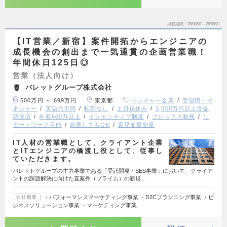
掲載期間
26/08/07～26/08/21
【IT営業／新宿】案件開拓からエンジニアの
成長機会の創出まで一気通貫の企画営業職！
年間休日125日◎
営業（法人向け）
バレットグループ株式会社
500万円 ～ 699万円
東京都
ベンチャー企業
管理職・マ
ネジャー
英語力不問
転勤なし
土日祝休み
3,000万円以上資金
調達済
年収600万以上
インセンティブ制度
フレックス勤務
リ
モートワーク可能
副業してもOK
育児支援制度
IT人材の営業職として、クライアント企業
とITエンジニアの橋渡し役として、従事し
ていただきます。
バレットグループの主力事業である「受託開発・SES事業」において、クライア
ントの課題解決に向けた直案件（プライム）の新規…
・パフォーマンスマーケティング事業 ・D2Cプランニング事業 ・ビ
会社概要
ジネスソリューション事業 ・マーケティング事業