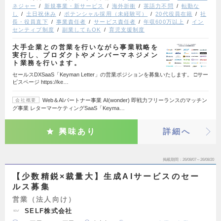
ネジャー
新規事業・新サービス
海外折衝
英語力不問
転勤な
し
土日祝休み
ポテンシャル採用（未経験可）
20代役員在籍
社
長・役員直下
事業責任者
サービス責任者
年収600万以上
イン
センティブ制度
副業してもOK
育児支援制度
大手企業との営業を行いながら事業戦略を
実行し、プロダクトやメンバーマネジメン
ト業務を行います。
セールスDXSaaS「Keyman Letter」の営業ポジションを募集いたします。 □サー
ビスページ https://ke…
Web＆AIパートナー事業 AI(wonder) 即戦力フリーランスのマッチン
会社概要
グ事業 レターマーケティングSaaS「Keyma…
興味あり
詳細へ
掲載期間
26/08/07～26/08/20
【少数精鋭×裁量大】生成AIサービスのセー
ルス募集
営業（法人向け）
SELF株式会社