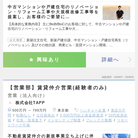
中古マンションや戸建住宅のリノベーショ
ン・リフォーム工事や大規模改修工事等を
提案し、お客様のご要望に…
【具体的な業務内容】 主にBtoB/BtoCのお客様に対して、中古マンションや戸建
住宅のリノベーション・リフォーム工事や大…
新築注文住宅、新築戸建分譲、中古マンション・戸建住宅再生（リ
会社概要
ノベーション）及びその他分譲、商業ビル・賃貸マンション開発、…
興味あり
詳細へ
掲載期間
26/08/07～26/08/20
【営業部】賃貸仲介営業(経験者のみ)
営業（法人向け）
株式会社TAPP
500万円 ～ 799万円
東京都
ベンチャー企業
英語力不
問
転勤なし
土日祝休み
3,000万円以上資金調達済
20代役員在
籍
社長・役員直下
インセンティブ制度
フレックス勤務
リモー
トワーク可能
不動産賃貸仲介の新規事業立ち上げに伴