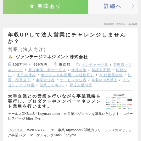
興味あり
詳細へ
掲載期間
26/08/07～26/08/20
年収UPして法人営業にチャレンジしません
か？
営業（法人向け）
ヴァンテージマネジメント株式会社
600万円 ～ 999万円
東京都
ベンチャー企業
管理職・マ
ネジャー
新規事業・新サービス
海外折衝
英語力不問
転勤な
し
土日祝休み
ポテンシャル採用（未経験可）
20代役員在籍
社
長・役員直下
事業責任者
サービス責任者
年収600万以上
イン
センティブ制度
副業してもOK
育児支援制度
大手企業との営業を行いながら事業戦略を
実行し、プロダクトやメンバーマネジメン
ト業務を行います。
セールスDXSaaS「Keyman Letter」の営業ポジションを募集いたします。 □サー
ビスページ https://ke…
Web＆AIパートナー事業 AI(wonder) 即戦力フリーランスのマッチン
会社概要
グ事業 レターマーケティングSaaS「Keyma…