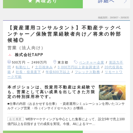
興味あり
詳細へ
掲載期間
26/08/07～26/08/20
【資産運用コンサルタント】不動産テックベ
ンチャー／保険営業経験者向け／将来の幹部
候補◎
営業（法人向け）
株式会社TAPP
500万円 ～ 2499万円
東京都
ベンチャー企業
英語力不
問
転勤なし
土日祝休み
3,000万円以上資金調達済
20代役員在
籍
社長・役員直下
年収600万以上
フレックス勤務
リモートワ
ーク可能
本ポジションは、投資用不動産は未経験で
も、営業として高い成果を出してきた方限
定の特別採用枠です。
■仕事の内容（おまかせする仕事） ・資産運用シミュレーションを用いたコンサ
ルティング営業 ・IS（インサイドセールス）が獲得…
WEBマーケティングを中心とした集客によって、設立5年で売上100
会社概要
億円以上を目指すまでの成長を実現。今後、AIによるマー…