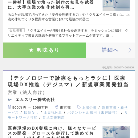
ー候補】現場で培った制作の知見を武器
に、大手企業の制作体制を再…
あなたが現場で培ってきた「要件を理解する力」や「クリエイター目線」は、上
流の体制づくりを提案する営業において最強の武器に…
「クリエイターが輝ける社会を創造する」をミッションに掲げ、ク
会社概要
リエイティブ業界の課題を解決するプラットフォーム企業です。単…
興味あり
詳細へ
掲載期間
26/08/07～26/08/20
【テクノロジーで診療をもっとラクに】医療
現場DX推進（デジスマ）／新規事業開発担当
営業（法人向け）
エムスリー株式会社
500万円 ～ 1099万円
東京都
上場企業
新規事業・新サ
ービス
転勤なし
土日祝休み
ポテンシャル採用（未経験可）
リ
モートワーク可能
育児支援制度
医療現場のDX実現に向け、様々なサービ
スの開発・グロースを併行して進めてお