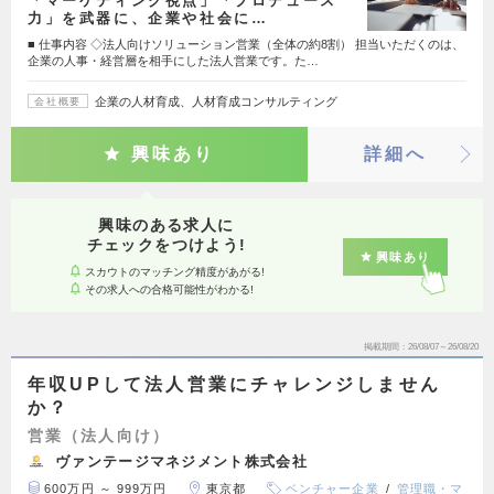
「マーケティング視点」「プロデュース
力」を武器に、企業や社会に…
■ 仕事内容 ◇法人向けソリューション営業（全体の約8割） 担当いただくのは、
企業の人事・経営層を相手にした法人営業です。た…
企業の人材育成、人材育成コンサルティング
会社概要
興味あり
詳細へ
興味のある求人に
チェックをつけよう!
興味あり
スカウトのマッチング精度があがる!
その求人への合格可能性がわかる!
掲載期間
26/08/07～26/08/20
年収UPして法人営業にチャレンジしません
か？
営業（法人向け）
ヴァンテージマネジメント株式会社
600万円 ～ 999万円
東京都
ベンチャー企業
管理職・マ