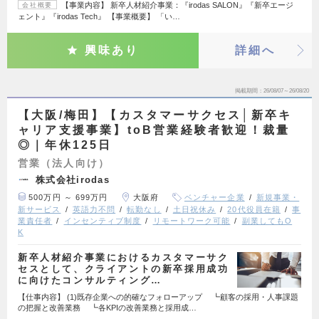
【事業内容】 新卒人材紹介事業：『irodas SALON』『新卒エージ
会社概要
ェント』『irodas Tech』 【事業概要】 「い…
興味あり
詳細へ
掲載期間
26/08/07～26/08/20
【大阪/梅田】【カスタマーサクセス│新卒キ
ャリア支援事業】toB営業経験者歓迎！裁量
◎｜年休125日
営業（法人向け）
株式会社irodas
500万円 ～ 699万円
大阪府
ベンチャー企業
新規事業・
新サービス
英語力不問
転勤なし
土日祝休み
20代役員在籍
事
業責任者
インセンティブ制度
リモートワーク可能
副業してもO
K
新卒人材紹介事業におけるカスタマーサク
セスとして、クライアントの新卒採用成功
に向けたコンサルティング…
【仕事内容】 (1)既存企業への的確なフォローアップ ┗顧客の採用・人事課題
の把握と改善業務 ┗各KPIの改善業務と採用成…