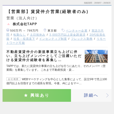
掲載期間
26/08/07～26/08/20
【営業部】賃貸仲介営業(経験者のみ)
営業（法人向け）
株式会社TAPP
500万円 ～ 799万円
東京都
ベンチャー企業
英語力不
問
転勤なし
土日祝休み
3,000万円以上資金調達済
20代役員在
籍
社長・役員直下
インセンティブ制度
フレックス勤務
リモー
トワーク可能
不動産賃貸仲介の新規事業立ち上げに伴
い、立ち上げメンバーとしてご活躍いただ
ける賃貸仲介経験者を募集し…
TAPPでは、新たに賃貸仲介事業の立ち上げを行うにあたり、そのメンバー（営
業職）を募集しています。 これまで不動産投資・資…
WEBマーケティングを中心とした集客によって、設立5年で売上100
会社概要
億円以上を目指すまでの成長を実現。今後、AIによるマー…
興味あり
詳細へ