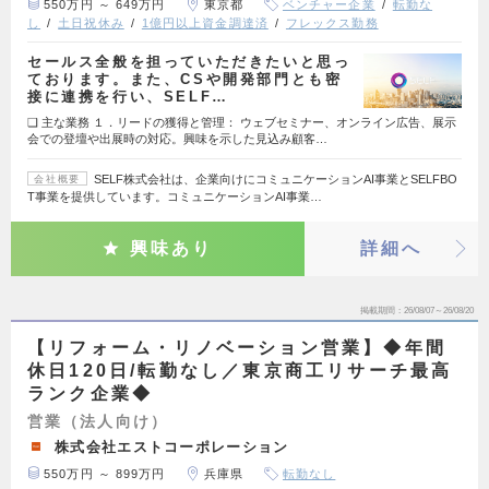
550万円 ～ 649万円
東京都
ベンチャー企業
転勤な
し
土日祝休み
1億円以上資金調達済
フレックス勤務
セールス全般を担っていただきたいと思っ
ております。また、CSや開発部門とも密
接に連携を行い、SELF…
❑ 主な業務 １．リードの獲得と管理： ウェブセミナー、オンライン広告、展示
会での登壇や出展時の対応。興味を示した見込み顧客…
SELF株式会社は、企業向けにコミュニケーションAI事業とSELFBO
会社概要
T事業を提供しています。コミュニケーションAI事業…
興味あり
詳細へ
掲載期間
26/08/07～26/08/20
【リフォーム・リノベーション営業】◆年間
休日120日/転勤なし／東京商工リサーチ最高
ランク企業◆
営業（法人向け）
株式会社エストコーポレーション
550万円 ～ 899万円
兵庫県
転勤なし