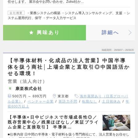
任せします。 展示会やお問い合わせ、Zoho社か…
・業務システムの構築 ・システム導入コンサルティング、支援 ・シ
会社概要
ステム運用代行、保守 ・データ入力サービス
興味あり
詳細へ
掲載期間
26/08/07～26/08/20
【半導体材料・化成品の法人営業】中国半導
体を扱う商社│上場企業と直取引◎中国語活か
せる環境！
営業（法人向け）
康楽株式会社
500万円 ～ 699万円
東京都
海外展開あり（日系グローバ
ル企業）
ベンチャー企業
英語力不問
転勤なし
土日祝休み
年
収600万以上
【半導体×日中ビジネスで市場成長性◎／
既存営業中心／残業ほぼなし／東証プライ
ム企業と直接取引】 半導体…
■仕事内容 日中間の半導体・電子材料を扱う専門商社にて、法人営業をお任せし