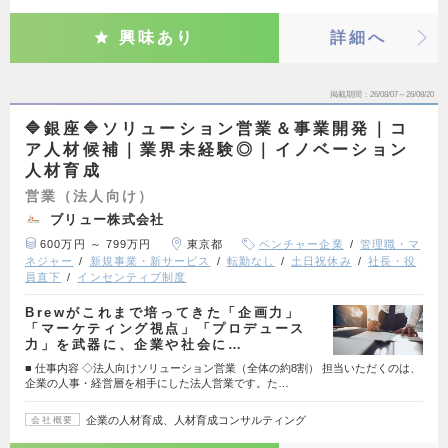
興味あり
詳細へ
掲載期間
26/08/07～26/08/20
🔷銀座🔷ソリューション営業＆事業開発｜コ
ア人材候補｜業界未経験◎｜イノベーション
人材育成
営業（法人向け）
ブリュー株式会社
600万円 ～ 799万円
東京都
ベンチャー企業
管理職・マ
ネジャー
新規事業・新サービス
転勤なし
土日祝休み
社長・役
員直下
インセンティブ制度
Brewがこれまで培ってきた「企画力」
「マーケティング視点」「プロデュース
力」を武器に、企業や社会に…
■ 仕事内容 ◇法人向けソリューション営業（全体の約8割） 担当いただくのは、
企業の人事・経営層を相手にした法人営業です。た…
企業の人材育成、人材育成コンサルティング
会社概要