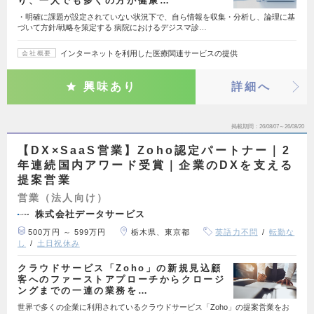
り、一人でも多くの方が健康…
・明確に課題が設定されていない状況下で、自ら情報を収集・分析し、論理に基
づいて方針/戦略を策定する 病院におけるデジスマ診…
インターネットを利用した医療関連サービスの提供
会社概要
興味あり
詳細へ
掲載期間
26/08/07～26/08/20
【DX×SaaS営業】Zoho認定パートナー｜2
年連続国内アワード受賞｜企業のDXを支える
提案営業
営業（法人向け）
株式会社データサービス
500万円 ～ 599万円
栃木県、東京都
英語力不問
転勤な
し
土日祝休み
クラウドサービス「Zoho」の新規見込顧
客へのファーストアプローチからクロージ
ングまでの一連の業務を…
世界で多くの企業に利用されているクラウドサービス「Zoho」の提案営業をお