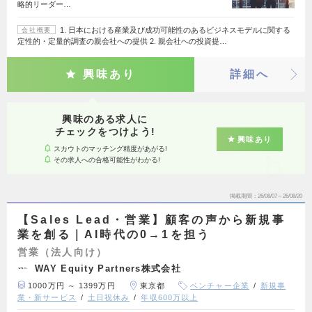
略的リーダー…
1. 日本における産業及び成功可能性のあるビジネスモデルに関する
会社概要
定性的・定量的調査の親会社への提供 2. 親会社への投資提…
興味あり
詳細へ
興味のある求人に
チェックをつけよう!
興味あり
スカウトのマッチング精度があがる!
その求人への合格可能性がわかる!
掲載期間
26/08/07～26/08/20
【Sales Lead・営業】顧客の声から新規事
業を創る｜AI時代の0→1を担う
営業（法人向け）
WAY Equity Partners株式会社
1000万円 ～ 1399万円
東京都
ベンチャー企業
新規事
業・新サービス
土日祝休み
年収600万以上