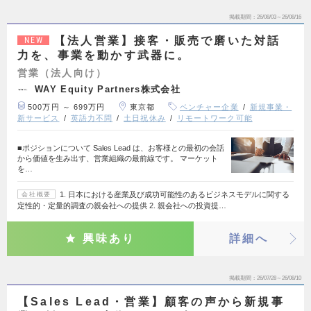
掲載期間
26/08/03～26/08/16
【法人営業】接客・販売で磨いた対話
NEW
力を、事業を動かす武器に。
営業（法人向け）
WAY Equity Partners株式会社
500万円 ～ 699万円
東京都
ベンチャー企業
新規事業・
新サービス
英語力不問
土日祝休み
リモートワーク可能
■ポジションについて Sales Lead は、お客様との最初の会話
から価値を生み出す、営業組織の最前線です。 マーケット
を…
1. 日本における産業及び成功可能性のあるビジネスモデルに関する
会社概要
定性的・定量的調査の親会社への提供 2. 親会社への投資提…
興味あり
詳細へ
掲載期間
26/07/28～26/08/10
【Sales Lead・営業】顧客の声から新規事