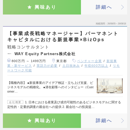
興味あり
詳細へ
掲載期間
26/08/05～26/08/18
【事業成長戦略マネージャー】パーマネント
キャピタルにおける新規事業×BizOps
戦略コンサルタント
WAY Equity Partners株式会社
800万円 ～ 1499万円
東京都
ベンチャー企業
新規事
業・新サービス
英語力が必要
土日祝休み
年収600万以上
リモ
ートワーク可能
【職種内容】 ●新規事業のアイデア検証・立ち上げ支援、ビ
ジネスモデルの精緻化。 ●潜在顧客へのインタビュー（Cust
omer…
1. 日本における産業及び成功可能性のあるビジネスモデルに関する
会社概要
定性的・定量的調査の親会社への提供 2. 親会社への投資提…
興味あり
詳細へ