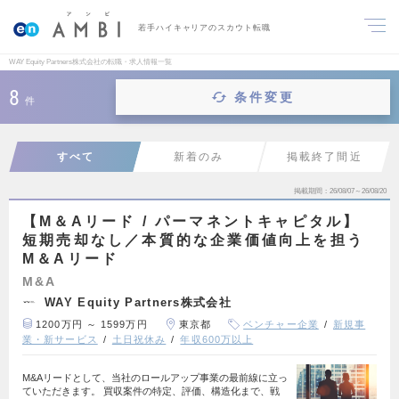
若手ハイキャリアのスカウト転職
WAY Equity Partners株式会社の転職・求人情報一覧
8
条件変更
件
すべて
新着のみ
掲載終了間近
掲載期間
26/08/07～26/08/20
【M＆Aリード / パーマネントキャピタル】
短期売却なし／本質的な企業価値向上を担う
M＆Aリード
M&A
WAY Equity Partners株式会社
1200万円 ～ 1599万円
東京都
ベンチャー企業
新規事
業・新サービス
土日祝休み
年収600万以上
M&Aリードとして、当社のロールアップ事業の最前線に立っ
ていただきます。 買収案件の特定、評価、構造化まで、戦