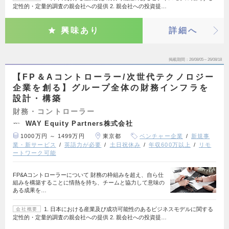
定性的・定量的調査の親会社への提供 2. 親会社への投資提…
興味あり
詳細へ
掲載期間
26/08/05～26/08/18
【FP＆Aコントローラー/次世代テクノロジー
企業を創る】グループ全体の財務インフラを
設計・構築
財務・コントローラー
WAY Equity Partners株式会社
1000万円 ～ 1499万円
東京都
ベンチャー企業
新規事
業・新サービス
英語力が必要
土日祝休み
年収600万以上
リモ
ートワーク可能
FP&Aコントローラーについて 財務の枠組みを超え、自ら仕
組みを構築することに情熱を持ち、チームと協力して意味の
ある成果を…
1. 日本における産業及び成功可能性のあるビジネスモデルに関する
会社概要
定性的・定量的調査の親会社への提供 2. 親会社への投資提…