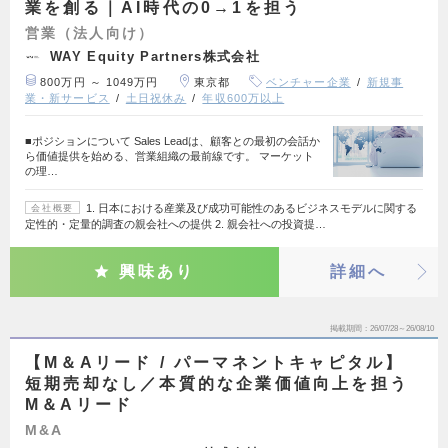
業を創る｜AI時代の0→1を担う
営業（法人向け）
WAY Equity Partners株式会社
800万円 ～ 1049万円
東京都
ベンチャー企業
新規事
業・新サービス
土日祝休み
年収600万以上
■ポジションについて Sales Leadは、顧客との最初の会話か
ら価値提供を始める、営業組織の最前線です。 マーケット
の理…
1. 日本における産業及び成功可能性のあるビジネスモデルに関する
会社概要
定性的・定量的調査の親会社への提供 2. 親会社への投資提…
興味あり
詳細へ
掲載期間
26/07/28～26/08/10
【M＆Aリード / パーマネントキャピタル】
短期売却なし／本質的な企業価値向上を担う
M＆Aリード
M&A