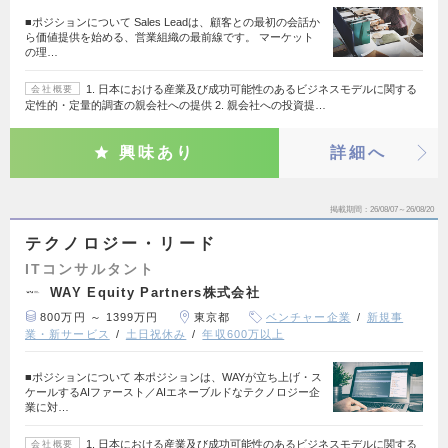
■ポジションについて Sales Leadは、顧客との最初の会話か
ら価値提供を始める、営業組織の最前線です。 マーケット
の理…
1. 日本における産業及び成功可能性のあるビジネスモデルに関する
会社概要
定性的・定量的調査の親会社への提供 2. 親会社への投資提…
興味あり
詳細へ
掲載期間
26/08/07～26/08/20
テクノロジー・リード
ITコンサルタント
WAY Equity Partners株式会社
800万円 ～ 1399万円
東京都
ベンチャー企業
新規事
業・新サービス
土日祝休み
年収600万以上
■ポジションについて 本ポジションは、WAYが立ち上げ・ス
ケールするAIファースト／AIエネーブルドなテクノロジー企
業に対…
1. 日本における産業及び成功可能性のあるビジネスモデルに関する
会社概要