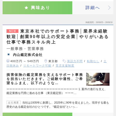
興味あり
詳細へ
掲載期間
26/08/05～26/08/18
東京本社でのサポート事務│業界未経験
NEW
歓迎│創業90年以上の安定企業│やりがいある
仕事で事務スキル向上
一般事務・営業事務
内山鑑定株式会社
400万円 ～ 549万円
東京都
英語力不問
転勤なし
土
日祝休み
リモートワーク可能
育児支援制度
損害保険の鑑定業務を支えるサポート事務
を担当いただきます。ご経験や適性、ご希
望をふまえ、以下のような…
ーーーーーーーーーーーーーーーーーーーーーーーーー 1. 案件の進行を支え、
鑑定業務を円滑に進める仕事 （東京鑑定部） ーーー…
当社は1935年に創業し、2025年に90年を迎えました。現存する最も
会社概要
歴史のある鑑定会社のひとつです。 “鑑定会社”といっ…