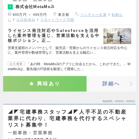
株式会社MetaMoJi
400万円 ～ 499万円
東京都
ベンチャー企業
転勤な
し
土日祝休み
リモートワーク可能
ライセンス発注対応やSalesforceを活用
した案件管理を通じ、営業活動を支える中
核ポジション。正…
営業支援部のメンバーとして、販売店・営業からのライセンス発注対応を中心
に、案件管理や数値管理など、営業活動を支える幅広い…
「あの時、MetaMoJiのアプリに出会えたから、これができた。」 M
会社概要
etaMoJiは、最先端のIT技術を駆使して開発した…
興味あり
詳細へ
掲載期間
26/08/03～26/08/16
◢◤宅建事務スタッフ◢◤人手不足の不動産
業界に代わり、宅建事務を代行するスペシャ
リスト募集中！
一般事務・営業事務