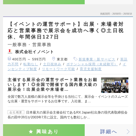
掲載期間
26/08/05～26/08/18
【イベントの運営サポート】出展・来場者対
応と営業事務で展示会を成功へ導く◎土日祝
休、年間休日127日
一般事務・営業事務
株式会社イノベント
400万円 ～ 599万円
東京都
新規事業・新サービス
英語
力不問
転勤なし
土日祝休み
ポテンシャル採用（未経験可）
イ
ンセンティブ制度
リモートワーク可能
育児支援制度
主催する展示会の運営サポート業務をお願
いします！◎全国で開催する国内最大級の
展示会！出展企業や来場者…
全国で数万人規模の展示会等を手掛ける当社にて、展示会・イベントのスムーズ
な出展・運営をサポートするお仕事です。入社後、ま…
日本最大の展示会主催会社であるRX Japan社出身の現代表取締役会
会社概要
長の田中洋行が2003年7月に設立。国内でも数社しか…
興味あり
詳細へ