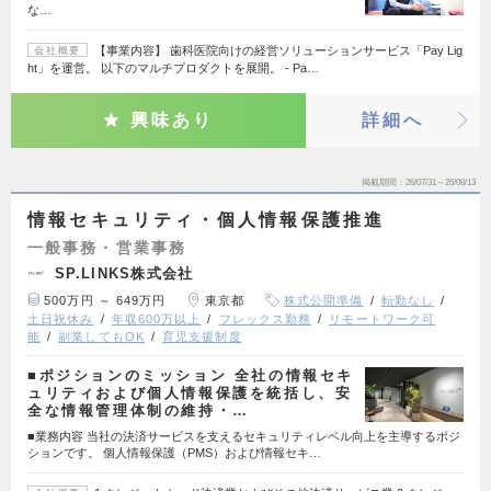
な…
【事業内容】 歯科医院向けの経営ソリューションサービス「Pay Lig
会社概要
ht」を運営。 以下のマルチプロダクトを展開。 - Pa…
興味あり
詳細へ
掲載期間
26/07/31～26/08/13
情報セキュリティ・個人情報保護推進
一般事務・営業事務
SP.LINKS株式会社
500万円 ～ 649万円
東京都
株式公開準備
転勤なし
土日祝休み
年収600万以上
フレックス勤務
リモートワーク可
能
副業してもOK
育児支援制度
■ポジションのミッション 全社の情報セキ
ュリティおよび個人情報保護を統括し、安
全な情報管理体制の維持・…
■業務内容 当社の決済サービスを支えるセキュリティレベル向上を主導するポジ
ションです。 個人情報保護（PMS）および情報セキ…