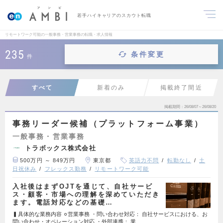
若手ハイキャリアのスカウト転職
リモートワーク可能の一般事務・営業事務の転職・求人情報
235
条件変更
件
すべて
新着のみ
掲載終了間近
掲載期間
26/08/07～26/08/20
事務リーダー候補（プラットフォーム事業）
一般事務・営業事務
トラボックス株式会社
500万円 ～ 849万円
東京都
英語力不問
転勤なし
土
日祝休み
フレックス勤務
リモートワーク可能
入社後はまずOJTを通じて、自社サービ
ス・顧客・市場への理解を深めていただき
ます。電話対応などの基礎…
▍具体的な業務内容 ⚪︎営業事務 ・問い合わせ対応： 自社サービスにおける、お
問い合わせ・オペレーション対応 ・外部連携： 業…