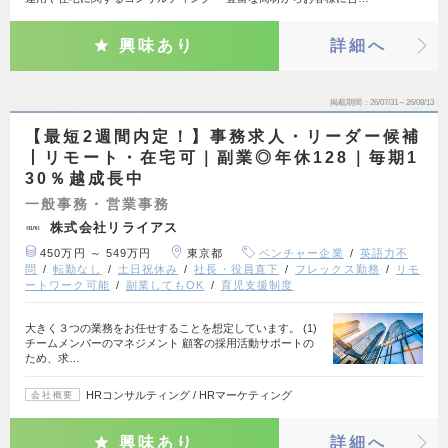
興味あり
詳細へ
掲載期間
26/07/31～26/08/13
【最短2週間内定！】事務求人・リーダー候補
丨リモート・在宅可｜副業◎年休128｜毎期1
30％越成長中
一般事務・営業事務
株式会社リライアス
450万円 ～ 549万円
東京都
ベンチャー企業
英語力不
問
転勤なし
土日祝休み
社長・役員直下
フレックス勤務
リモ
ートワーク可能
副業してもOK
育児支援制度
大きく３つの業務をお任せすることを想定しています。 (1)
チームメンバーのマネジメント 顧客の採用活動サポートの
ため、求…
HRコンサルティング / HRマーケティング
会社概要
興味あり
詳細へ