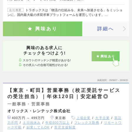
トラボックスは「物流の仕組みを、未来へ加速させる」をミッショ
会社概要
ンに、国内最大級の求荷求車プラットフォームを運営しています。…
興味あり
詳細へ
興味のある求人に
チェックをつけよう!
興味あり
スカウトのマッチング精度があがる!
その求人への合格可能性がわかる!
掲載期間
26/08/07～26/08/20
【東京・町田】営業事務（校正受託サービス
の受注担当）｜年休120日｜安定経営◎
一般事務・営業事務
オリックス・レンテック株式会社
400万円 ～ 499万円
東京都
上場企業
大手企業
英語
力不問
土日祝休み
年収600万以上
フレックス勤務
リモートワ
ーク可能
副業してもOK
育児支援制度