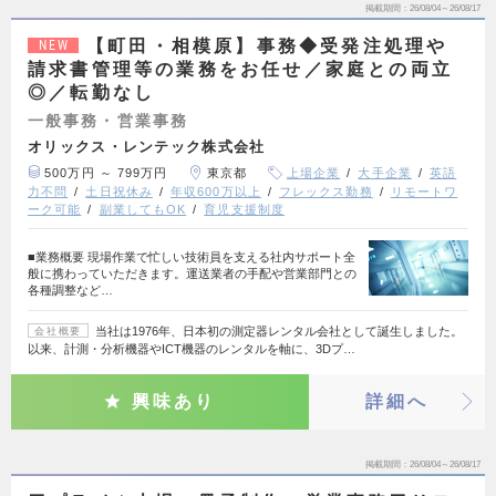
掲載期間
26/08/04～26/08/17
【町田・相模原】事務◆受発注処理や
NEW
請求書管理等の業務をお任せ／家庭との両立
◎／転勤なし
一般事務・営業事務
オリックス・レンテック株式会社
500万円 ～ 799万円
東京都
上場企業
大手企業
英語
力不問
土日祝休み
年収600万以上
フレックス勤務
リモートワ
ーク可能
副業してもOK
育児支援制度
■業務概要 現場作業で忙しい技術員を支える社内サポート全
般に携わっていただきます。運送業者の手配や営業部門との
各種調整など…
当社は1976年、日本初の測定器レンタル会社として誕生しました。
会社概要
以来、計測・分析機器やICT機器のレンタルを軸に、3Dプ…
興味あり
詳細へ
掲載期間
26/08/04～26/08/17