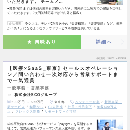
いただきます。 チームメ…
■業務内容 まずは個別の業務を習得いただき、将来的には独力での完結を目指し
ていただきます。2次回答対応等では社内外と幅広く…
ラクスは、テレビCM放送中の『楽楽精算』『楽楽明細』など、業務
会社概要
が「楽！」になるようなクラウドサービスを複数提供している企…
興味あり
詳細へ
掲載期間
26/07/31～26/08/13
【医療×SaaS_東京】セールスオペレーショ
ン／問い合わせ一次対応から営業サポートま
で一気通貫
一般事務・営業事務
株式会社SCOグループ
600万円 ～ 699万円
東京都
ベンチャー企業
新規事業・
新サービス
転勤なし
CxO候補
社長・役員直下
年収600万以
上
フレックス勤務
リモートワーク可能
歯科医院向けSaaS・決済サービス「paylight」を展開する当
社にて、営業組織のパフォーマンス最大化を担います。単