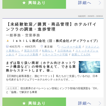
興味あり
詳細へ
掲載期間
26/08/05～26/08/18
【未経験歓迎／購買・商品管理】ホテルITイ
ンフラの調達・進捗管理
一般事務・営業事務
ｉｓｈｉＬＬ株式会社（旧：株式会社メディアウェイブ）
400万円 ～ 499万円
東京都
ベンチャー企業
マネジメン
ト業務なし
英語力不問
転勤なし
土日祝休み
ストックオプショ
ンあり
フレックス勤務
リモートワーク可能
副業してもOK
まずは取り扱い商材（ホテル向けネットワ
ーク機器など）の特性を覚えて、できる業
務からスタートします。徐…
【圧倒的な顧客基盤と、挑むマーケット】 私たちがご支援しているのは、日本
を代表するラグジュアリーホテルやシティホテルです。…
宿泊業界のオペレーション領域とインフラ領域の現場課題を「DX」
会社概要
と「協働」で解決する事業
興味あり
詳細へ