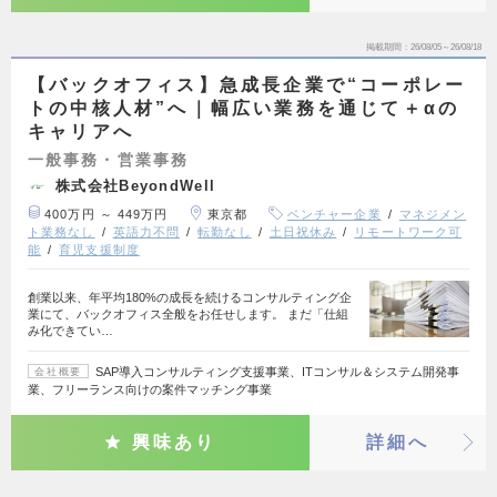
掲載期間
26/08/05～26/08/18
【バックオフィス】急成長企業で“コーポレー
トの中核人材”へ｜幅広い業務を通じて＋αの
キャリアへ
一般事務・営業事務
株式会社BeyondWell
400万円 ～ 449万円
東京都
ベンチャー企業
マネジメン
ト業務なし
英語力不問
転勤なし
土日祝休み
リモートワーク可
能
育児支援制度
創業以来、年平均180%の成長を続けるコンサルティング企
業にて、バックオフィス全般をお任せします。 まだ「仕組
み化できてい…
SAP導入コンサルティング支援事業、ITコンサル＆システム開発事
会社概要
業、フリーランス向けの案件マッチング事業
興味あり
詳細へ