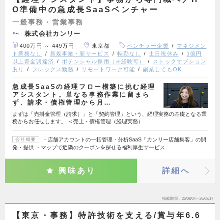
O準備中の急成長SaaSベンチャー
一般事務・営業事務
株式会社カンリー
400万円 ～ 449万円
東京都
ベンチャー企業
マネジメン
ト業務なし
新規事業・新サービス
転勤なし
土日祝休み
1億円
以上資金調達済
ポテンシャル採用（未経験可）
ストックオプション
あり
フレックス勤務
リモートワーク可能
副業してもOK
急成長SaaSの経理フロー構築に挑む経理
アシスタント。単なる事務作業に留まら
ず、請求・債権管理から月…
まずは「売掛金管理（請求）」と「契約管理」という、経理実務の基礎となる業
務からお任せします。 ＜売上・債権管理（経理実務）…
・店舗アカウントの一括管理・分析SaaS「カンリー店舗集客」の開
会社概要
発・提供 ・マップで近隣のクーポンを探せる福利厚生サービス…
興味あり
詳細へ
掲載期間
26/08/04～26/08/17
【東京・事務】特許技術を支える/賞与年6.6