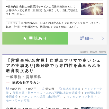
■業務内容 当社の校正受託サービスの営業事務担当として、
お客様の大切な資産（計測器）をお預かりし、当社で校正し
てお戻しする…
当社は1976年、日本初の測定器レンタル会社として誕生しました。
会社概要
以来、計測・分析機器やICT機器のレンタルを軸に、3Dプ…
興味あり
詳細へ
掲載期間
26/08/07～26/08/20
【営業事務/名古屋】自動車フリマで高いシェ
アの実績あり|未経験でも専門性を高められる
教育制度あり
一般事務・営業事務
株式会社アラカン
400万円 ～ 449万円
愛知県
株式公開準備
ベンチャー企
業
新規事業・新サービス
3,000万円以上資金調達済
1億円以上資
金調達済
ポテンシャル採用（未経験可）
インセンティブ制度
リ
モートワーク可能