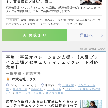
す。事業戦略／M&A、新…
廃棄物管理システム「ゴミカン」を活用した廃棄物管理のビジネスにおけるバッ
クオフィス業務全般、グループ会社経営支援としての…
経営／事業戦略や計画の策定、海外進出支援、M&A等幅広いテーマ
会社概要
のコンサルティングサポートを行っています。テーマとしては特…
興味あり
詳細へ
掲載期間
26/08/01～26/08/17
事務（事業オペレーション支援）【東証プラ
イム上場／セキュリティチェックシート対応
業務】
一般事務・営業事務
株式会社ラクス
550万円 ～ 649万円
東京都
上場企業
ベンチャー企
業
英語力不問
転勤なし
土日祝休み
ポテンシャル採用（未経験
可）
リモートワーク可能
育児支援制度
顧客から依頼される自社商材に対するセキ
ュリティチェックシートへの回答を行って