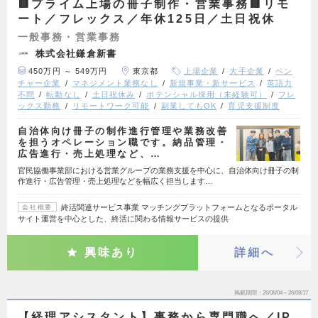
🟥プライム上場の冊子制作・営業事務🟥リモ
ート／フレックス／年休125日／土日祝休
一般事務・営業事務
株式会社鎌倉新書
450万円 ～ 549万円
東京都
上場企業
大手企業
ベン
チャー企業
マネジメント業務なし
新規事業・新サービス
英語力
不問
転勤なし
土日祝休み
ポテンシャル採用（未経験可）
フレ
ックス勤務
リモートワーク可能
副業してもOK
育児支援制度
自治体向け冊子の制作進行管理や業務改善
を担うオペレーション職です。納品管理・
広告進行・売上処理など、…
官民協働事業部における営業グループの業務支援を中心に、自治体向け冊子の制
作進行・広告管理・売上処理などを幅広く担当します…
終活関連サービス事業 マッチングプラットフォームとなるポータル
会社概要
サイト運営を中心とした、終活に関わる情報サービスの提供
興味あり
詳細へ
掲載期間
26/08/04～26/08/17
【経理アシスタント】事務から専門職へ／IP