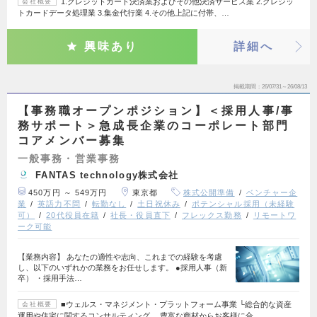
1.クレジットカード決済業およびその他決済サービス業 2.クレジッ
会社概要
トカードデータ処理業 3.集金代行業 4.その他上記に付帯、…
興味あり
詳細へ
掲載期間
26/07/31～26/08/13
【事務職オープンポジション】＜採用人事/事
務サポート＞急成長企業のコーポレート部門
コアメンバー募集
一般事務・営業事務
FANTAS technology株式会社
450万円 ～ 549万円
東京都
株式公開準備
ベンチャー企
業
英語力不問
転勤なし
土日祝休み
ポテンシャル採用（未経験
可）
20代役員在籍
社長・役員直下
フレックス勤務
リモートワ
ーク可能
【業務内容】 あなたの適性や志向、これまでの経験を考慮
し、以下のいずれかの業務をお任せします。 ●採用人事（新
卒） ・採用手法…
■ウェルス・マネジメント・プラットフォーム事業 └総合的な資産
会社概要
運用や住宅に関するコンサルティング 豊富な商材からお客様に合…