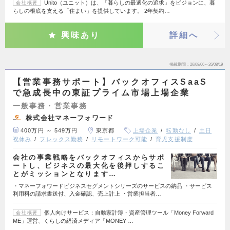
Unito（ユニット）は、「暮らしの最適化の追求」をビジョンに、暮
会社概要
らしの根底を支える「住まい」を提供しています。 2年契約…
興味あり
詳細へ
掲載期間
26/08/06～26/08/19
【営業事務サポート】バックオフィスSaaS
で急成長中の東証プライム市場上場企業
一般事務・営業事務
株式会社マネーフォワード
400万円 ～ 549万円
東京都
上場企業
転勤なし
土日
祝休み
フレックス勤務
リモートワーク可能
育児支援制度
会社の事業戦略をバックオフィスからサポ
ートし、ビジネスの最大化を後押しするこ
とがミッションとなります…
・マネーフォワードビジネスセグメントシリーズのサービスの納品 ・サービス
利用料の請求書送付、入金確認、売上計上 ・営業担当者…
個人向けサービス：自動家計簿・資産管理ツール「Money Forward
会社概要
ME」運営、くらしの経済メディア「MONEY …