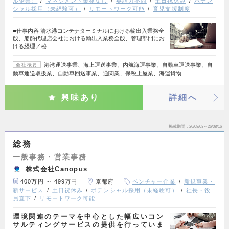
ル企業）
マネジメント業務なし
英語力不問
土日祝休み
ポテン
シャル採用（未経験可）
リモートワーク可能
育児支援制度
■仕事内容 清水港コンテナターミナルにおける輸出入業務全
般、船舶代理店会社における輸出入業務全般、管理部門にお
ける経理／秘…
港湾運送事業、海上運送事業、内航海運事業、自動車運送事業、自
会社概要
動車運送取扱業、自動車回送事業、通関業、保税上屋業、海運貨物…
興味あり
詳細へ
掲載期間
26/08/03～26/08/16
総務
一般事務・営業事務
株式会社Canopus
400万円 ～ 499万円
京都府
ベンチャー企業
新規事業・
新サービス
土日祝休み
ポテンシャル採用（未経験可）
社長・役
員直下
リモートワーク可能
環境関連のテーマを中心とした幅広いコン
サルティングサービスの提供を行っていま