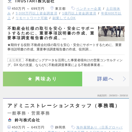
TRUSTART株式会社
450万円 ～ 699万円
東京都
ベンチャー企業
土日祝休
み
3,000万円以上資金調達済
1億円以上資金調達済
年収600万以
上
リモートワーク可能
副業してもOK
不動産会社様の取引を安心・安全にサポー
トするために、重要事項説明書の作成、重
要事項調査報告書の作成、…
★期待する役割 不動産会社様の取引を安心・安全にサポートするために、重要
事項説明書の作成、重要事項調査報告書の作成、役所調…
不動産ビッグデータを活用した事業者様向けの営業コンサルティン
会社概要
グ、DX 化の支援、ならびに不動産調査事業による不動産事業者…
興味あり
詳細へ
掲載期間
26/08/03～26/08/16
アドミニストレーションスタッフ（事務職）
一般事務・営業事務
鈴与株式会社
450万円 ～ 649万円
静岡県
海外展開あり（日系グローバ