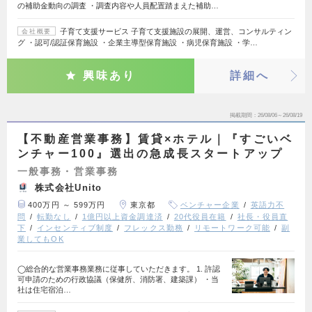
の補助金動向の調査 ・調査内容や人員配置踏まえた補助…
子育て支援サービス 子育て支援施設の展開、運営、コンサルティン
会社概要
グ ・認可/認証保育施設 ・企業主導型保育施設 ・病児保育施設 ・学…
興味あり
詳細へ
掲載期間
26/08/06～26/08/19
【不動産営業事務】賃貸×ホテル｜『すごいベ
ンチャー100』選出の急成長スタートアップ
一般事務・営業事務
株式会社Unito
400万円 ～ 599万円
東京都
ベンチャー企業
英語力不
問
転勤なし
1億円以上資金調達済
20代役員在籍
社長・役員直
下
インセンティブ制度
フレックス勤務
リモートワーク可能
副
業してもOK
◯総合的な営業事務業務に従事していただきます。 1. 許認
可申請のための行政協議（保健所、消防署、建築課） ・当
社は住宅宿泊…