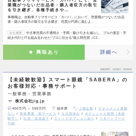
自動車フリマサービス「カババ」にて、営
業職がつないだ出品者・購入者双方の取引
を引き継ぎ、各種手続きや…
事務職は、自動車フリマサービス「カババ」において、営業職がつないだ出品
者・購入者双方の取引を引き継ぎ、売買が円滑に進むよ…
中古車売買の不透明さ・手間・駆け引きを減らし、プロの査定・手
会社概要
続き代行とITを組み合わせた“プロに任せる”個人間売買（C2…
興味あり
詳細へ
掲載期間
26/08/07～26/08/20
【未経験歓迎】スマート眼鏡「SABERA」の
お客様対応・事務サポート
一般事務・営業事務
株式会社jig.jp
400万円 ～ 599万円
福井県
上場企業
マネジメント業務
なし
新規事業・新サービス
土日祝休み
ポテンシャル採用（未経
験可）
社長・役員直下
ストックオプションあり
リモートワーク
可能