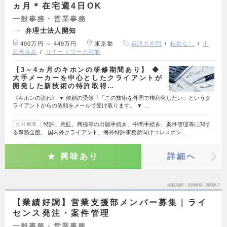
ヵ月＊在宅週4日OK
一般事務・営業事務
弁理士法人開知
400万円 ～ 449万円
東京都
英語力不問
転勤なし
土
日祝休み
リモートワーク可能
【3～4ヵ月のキホンの研修期間あり】 ◆
大手メーカーを中心としたクライアントが
開発した新技術の特許取得…
《キホンの流れ》 ▼ 依頼の受領 └「この技術を外国で権利化したい」というク
ライアントからの依頼をメールで受け取ります。 ▼ …
特許、意匠、商標等の出願手続き、中間手続き、案件管理等に関す
会社概要
る事務全般。 国内外クライアント、海外特許事務所向けコレスポン…
興味あり
詳細へ
掲載期間
26/08/04～26/08/17
【業績好調】営業支援部メンバー募集｜ライ
センス発注・案件管理
一般事務・営業事務