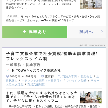
・カスタマーサポート（CS）業務 製品に関するお客様から
の各種お問い合わせ対応（メール、チャット、電話等） ・
体験会・イベン…
モバイルを中心としたソフトウェアの企画・開発・提供 ■ライブ動
会社概要
画配信サービス「ふわっち」 ■VTuber事業 ■ODP(オープ…
興味あり
詳細へ
掲載期間
26/08/07～26/08/20
子育て支援企業で社会貢献/補助金請求管理/
フレックスタイム制
一般事務・営業事務
HITOWAキッズライフ株式会社
400万円 ～ 599万円
東京都
英語力不問
転勤なし
土
日祝休み
ポテンシャル採用（未経験可）
フレックス勤務
リモー
トワーク可能
育児支援制度
また、現場を大切にする気持ちはとても大
事です。 「子どもの最善の利益」に向け
て、子どもに接するスタッフ…
【具体的な仕事内容】 ・行政との折衝、助成金・補助金の請求業務 ・各自治体