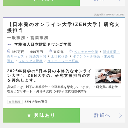
掲載期間
26/07/31～26/08/13
【日本発のオンライン大学/ZEN大学】研究支
援担当
一般事務・営業事務
学校法人日本財団ドワンゴ学園
450万円 ～ 699万円
東京都
ベンチャー企業
新規事業・
新サービス
英語力不問
土日祝休み
ポテンシャル採用（未経験
可）
フレックス勤務
リモートワーク可能
2025年開学の“日本発の本格的なオンライ
ン大学”、ZEN大学の、研究支援担当の方
を募集します。
具体的には、以下の業務設計・企画業務を想定しています。 ・研究費の執行管
理およびサポート ・外部研究費（科学研究費助成事業等…
ZEN 大学の運営
会社概要
興味あり
詳細へ