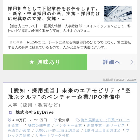
採用担当として下記業務をお任せします。
・新卒・中途採用の企画、実施・採用向け
広報戦略の立案、実施・…
【働き方について】 ・配属先情報：人事総務部 ・メインミッションとして、弊
社の中途採用の企画立案から実施、入社までのフォ…
RECAROは、シートは単なる構成部品のひとつではなく、常に運転
会社概要
する人の身体に触れているもので、人が安全かつ快適にクルマ…
興味あり
詳細へ
掲載期間
26/08/06～26/12/09
【愛知・採用担当】未来のエアモビリティ”空
飛ぶクルマ”のベンチャー企業/IPO準備中
人事（採用・教育など）
株式会社SkyDrive
400万円 ～ 799万円
愛知県
海外展開あり（日系グローバ
ル企業）
株式公開準備
ベンチャー企業
新規事業・新サービス
英語力が必要
3,000万円以上資金調達済
1億円以上資金調達済
フ
レックス勤務
リモートワーク可能