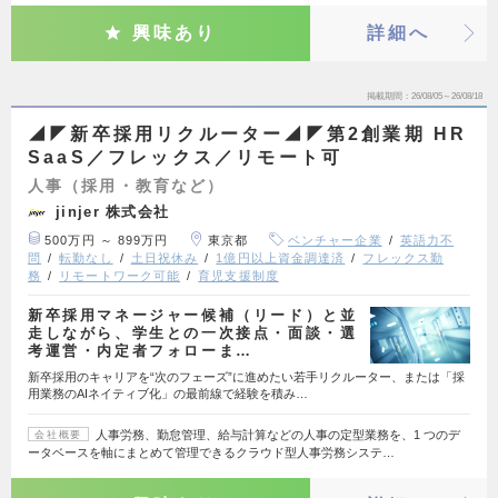
興味あり
詳細へ
掲載期間
26/08/05～26/08/18
◢◤新卒採用リクルーター◢◤第2創業期 HR
SaaS／フレックス／リモート可
人事（採用・教育など）
jinjer 株式会社
500万円 ～ 899万円
東京都
ベンチャー企業
英語力不
問
転勤なし
土日祝休み
1億円以上資金調達済
フレックス勤
務
リモートワーク可能
育児支援制度
新卒採用マネージャー候補（リード）と並
走しながら、学生との一次接点・面談・選
考運営・内定者フォローま…
新卒採用のキャリアを“次のフェーズ”に進めたい若手リクルーター、または「採
用業務のAIネイティブ化」の最前線で経験を積み…
人事労務、勤怠管理、給与計算などの人事の定型業務を、1 つのデ
会社概要
ータベースを軸にまとめて管理できるクラウド型人事労務システ…