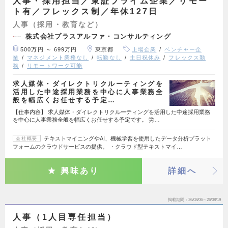
人事・採用担当／東証プライム企業／リモー
ト有／フレックス制／年休127日
人事（採用・教育など）
株式会社プラスアルファ・コンサルティング
500万円 ～ 699万円
東京都
上場企業
ベンチャー企
業
マネジメント業務なし
転勤なし
土日祝休み
フレックス勤
務
リモートワーク可能
求人媒体・ダイレクトリクルーティングを
活用した中途採用業務を中心に人事業務全
般を幅広くお任せする予定…
【仕事内容】 求人媒体・ダイレクトリクルーティングを活用した中途採用業務
を中心に人事業務全般を幅広くお任せする予定です。 労…
テキストマイニングやAI、機械学習を使用したデータ分析プラット
会社概要
フォームのクラウドサービスの提供。 ・クラウド型テキストマイ…
興味あり
詳細へ
掲載期間
26/08/06～26/08/19
人事（1人目専任担当）