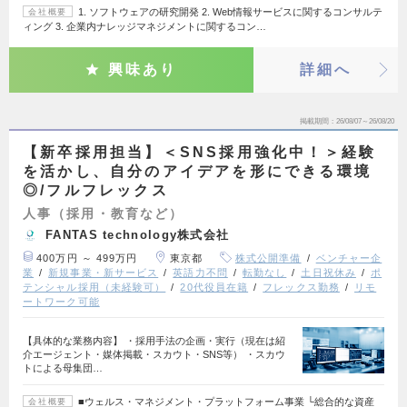
1. ソフトウェアの研究開発 2. Web情報サービスに関するコンサルテ
会社概要
ィング 3. 企業内ナレッジマネジメントに関するコン…
興味あり
詳細へ
掲載期間
26/08/07～26/08/20
【新卒採用担当】＜SNS採用強化中！＞経験
を活かし、自分のアイデアを形にできる環境
◎/フルフレックス
人事（採用・教育など）
FANTAS technology株式会社
400万円 ～ 499万円
東京都
株式公開準備
ベンチャー企
業
新規事業・新サービス
英語力不問
転勤なし
土日祝休み
ポ
テンシャル採用（未経験可）
20代役員在籍
フレックス勤務
リモ
ートワーク可能
【具体的な業務内容】 ・採用手法の企画・実行（現在は紹
介エージェント・媒体掲載・スカウト・SNS等） ・スカウ
トによる母集団…
■ウェルス・マネジメント・プラットフォーム事業 └総合的な資産
会社概要