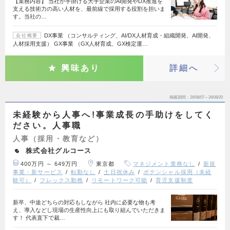
【業務内容】 当社が手掛ける大手企業のAI開発やDX推進を
支える技術力の高い人材を、最前線で採用する役割を担いま
す。当社の…
DX事業 （コンサルティング、AI/DX人材育成・組織開発、AI開発、
会社概要
人材採用支援） GX事業 （GX人材育成、GX検定運…
興味あり
詳細へ
掲載期間
26/08/07～26/08/20
未経験から人事へ!事業成長の手助けをしてく
ださい。人事職
人事（採用・教育など）
株式会社グルコース
400万円 ～ 649万円
東京都
マネジメント業務なし
新規
事業・新サービス
転勤なし
土日祝休み
ポテンシャル採用（未経
験可）
フレックス勤務
リモートワーク可能
育児支援制度
新卒、中途どちらの対応もしながら 社内に必要な物も考
え、導入などし現場の生産性向上にも取り組んでいただきま
す！ 代表直下で裁…