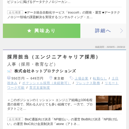
ビジョンに掲げるデータテクノロジーカン…
■データ統合自動化サービス「trocco®」の開発・運営 ■データテク
会社概要
ノロジー領域の課題解決を実現するコンサルティング・エ…
興味あり
詳細へ
掲載期間
26/08/05～26/08/18
採用担当（エンジニアキャリア採用）
人事（採用・教育など）
株式会社ネットプロテクションズ
550万円 ～ 649万円
東京都
上場企業
転勤なし
土日
祝休み
ポテンシャル採用（未経験可）
フレックス勤務
リモート
ワーク可能
育児支援制度
＜このポジションのミッション＞ エンジニア組織は100名程
度の規模で、関わる人がとても多い組織です。一方で、プロ
ダクトごと…
BtoC通販向け決済「NP後払い」の運営 BtoB向け決済「NP掛け払
会社概要
い」の運営 BtoC向け会員制決済「atone（アトネ…