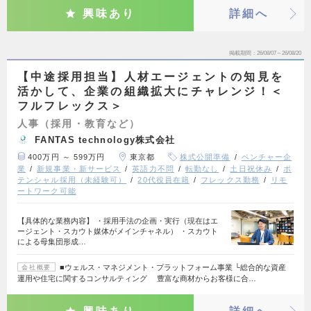
興味あり
詳細へ
掲載期間
26/08/07～26/08/20
【中途採用担当】人材エージェントの知見を
活かして、企業の組織拡大にチャレンジ！＜
フルフレックス＞
人事（採用・教育など）
FANTAS technology株式会社
400万円 ～ 599万円
東京都
株式公開準備
ベンチャー企
業
新規事業・新サービス
英語力不問
転勤なし
土日祝休み
ポ
テンシャル採用（未経験可）
20代役員在籍
フレックス勤務
リモ
ートワーク可能
【具体的な業務内容】 ・採用手法の企画・実行（現在はエ
ージェント・スカウト媒体がメインチャネル） ・スカウト
による母集団形成…
■ウェルス・マネジメント・プラットフォーム事業 └総合的な資産
会社概要
運用や住宅に関するコンサルティング 豊富な商材からお客様に合…