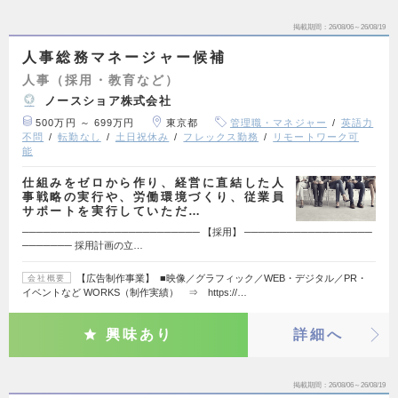
掲載期間
26/08/06～26/08/19
人事総務マネージャー候補
人事（採用・教育など）
ノースショア株式会社
500万円 ～ 699万円
東京都
管理職・マネジャー
英語力
不問
転勤なし
土日祝休み
フレックス勤務
リモートワーク可
能
仕組みをゼロから作り、経営に直結した人
事戦略の実行や、労働環境づくり、従業員
サポートを実行していただ…
───────────────────────── 【採用】 ──────────────────
─────── 採用計画の立…
【広告制作事業】 ■映像／グラフィック／WEB・デジタル／PR・
会社概要
イベントなど WORKS（制作実績） ⇒ https://…
興味あり
詳細へ
掲載期間
26/08/06～26/08/19