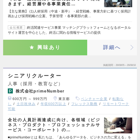
きます。経営層や各事業責任…
【主な業務】 (1)人材採用（中途・新卒） ・経営戦略、事業方針に基づく採用計
画および採用戦略の立案、予算管理 ・各事業部の責…
終活関連サービス事業 マッチングプラットフォームとなるポータル
会社概要
サイト運営を中心とした、終活に関わる情報サービスの提供
興味あり
詳細へ
掲載期間
26/08/05～26/08/18
シニアリクルーター
人事（採用・教育など）
株式会社primeNumber
600万円 ～ 999万円
東京都
ベンチャー企業
転勤な
し
土日祝休み
年収600万以上
フレックス勤務
リモートワーク
可能
全社の人員計画達成に向け、各領域（ビジ
ネス・プロダクト・プロフェッショナルサ
ービス・コーポレート）の…
■primeNumberとは 私たちは、「あらゆるデータを、ビジネスの力に変える」を