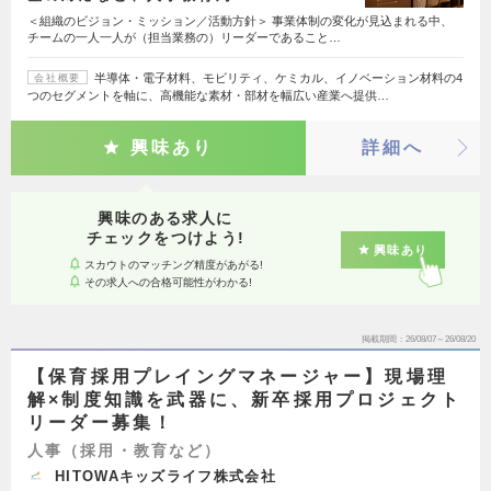
＜組織のビジョン・ミッション／活動方針＞ 事業体制の変化が見込まれる中、
チームの一人一人が（担当業務の）リーダーであること…
半導体・電子材料、モビリティ、ケミカル、イノベーション材料の4
会社概要
つのセグメントを軸に、高機能な素材・部材を幅広い産業へ提供…
興味あり
詳細へ
興味のある求人に
チェックをつけよう!
興味あり
スカウトのマッチング精度があがる!
その求人への合格可能性がわかる!
掲載期間
26/08/07～26/08/20
【保育採用プレイングマネージャー】現場理
解×制度知識を武器に、新卒採用プロジェクト
リーダー募集！
人事（採用・教育など）
HITOWAキッズライフ株式会社