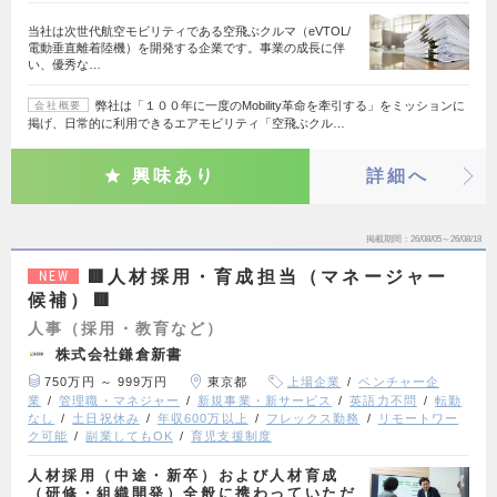
当社は次世代航空モビリティである空飛ぶクルマ（eVTOL/
電動垂直離着陸機）を開発する企業です。事業の成長に伴
い、優秀な…
弊社は「１００年に一度のMobility革命を牽引する」をミッションに
会社概要
掲げ、日常的に利用できるエアモビリティ「空飛ぶクル…
興味あり
詳細へ
掲載期間
26/08/05～26/08/18
🟥人材採用・育成担当（マネージャー
NEW
候補）🟥
人事（採用・教育など）
株式会社鎌倉新書
750万円 ～ 999万円
東京都
上場企業
ベンチャー企
業
管理職・マネジャー
新規事業・新サービス
英語力不問
転勤
なし
土日祝休み
年収600万以上
フレックス勤務
リモートワー
ク可能
副業してもOK
育児支援制度
人材採用（中途・新卒）および人材育成
（研修・組織開発）全般に携わっていただ