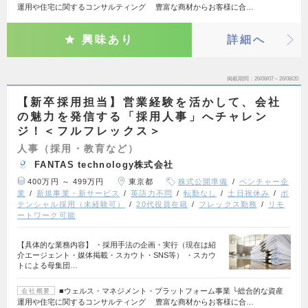
運用や住宅に関するコンサルティング 豊富な商材からお客様に合…
興味あり
詳細へ
掲載期間
26/08/07～26/08/20
【新卒採用担当】営業経験を活かして、会社
の魅力を発信する「採用人事」へチャレン
ジ！＜フルフレックス＞
人事（採用・教育など）
FANTAS technology株式会社
400万円 ～ 499万円
東京都
株式公開準備
ベンチャー企
業
新規事業・新サービス
英語力不問
転勤なし
土日祝休み
ポ
テンシャル採用（未経験可）
20代役員在籍
フレックス勤務
リモ
ートワーク可能
【具体的な業務内容】 ・採用手法の企画・実行（現在は紹
介エージェント・媒体掲載・スカウト・SNS等） ・スカウ
トによる母集団…
■ウェルス・マネジメント・プラットフォーム事業 └総合的な資産
会社概要
運用や住宅に関するコンサルティング 豊富な商材からお客様に合…