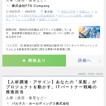
人事（採用・教育など）
株式会社FTG Company
400万円 ～ 499万円
東京都
英語力不問
転勤なし
土
日祝休み
3,000万円以上資金調達済
ポテンシャル採用（未経験
可）
フレックス勤務
副業してもOK
創業15年、国内外120店舗以上6ブランドを展開していま
す。 新規事業や新規出店など、積極的に行っている勢いの
ある会社です…
01.飲食店の経営 02.食料品の販売 03.フランチャイズチェーンシス
会社概要
テムによる飲食店等の経営に関する事業 04.飲食業に関…
興味あり
詳細へ
掲載期間
26/08/06～26/08/19
【人材調達・アサイン】あなたの「采配」が
プロジェクトを動かす。ITパートナー戦略の
推進担当
人事（採用・教育など）
バルテス・ホールディングス株式会社