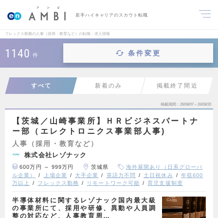
若手ハイキャリアのスカウト転職
フレックス勤務の人事（採用・教育など）の転職・求人情報
1140
条件変更
件
すべて
新着のみ
掲載終了間近
掲載期間
26/08/07～26/08/20
【茨城／山崎事業所】ＨＲビジネスパートナ
ー部（エレクトロニクス事業部人事)
人事（採用・教育など）
株式会社レゾナック
600万円 ～ 999万円
茨城県
海外展開あり（日系グローバ
ル企業）
上場企業
大手企業
英語力不問
土日祝休み
年収600
万以上
フレックス勤務
リモートワーク可能
育児支援制度
半導体材料に関するレゾナック国内最大級
の事業所にて、採用や研修、異動や人員調
整の対応など、人事教育周…