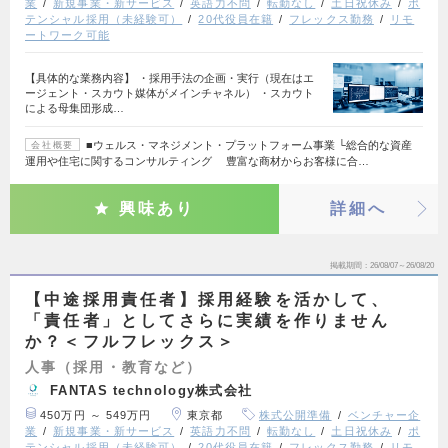
業
新規事業・新サービス
英語力不問
転勤なし
土日祝休み
ポ
テンシャル採用（未経験可）
20代役員在籍
フレックス勤務
リモ
ートワーク可能
【具体的な業務内容】 ・採用手法の企画・実行（現在はエ
ージェント・スカウト媒体がメインチャネル） ・スカウト
による母集団形成…
■ウェルス・マネジメント・プラットフォーム事業 └総合的な資産
会社概要
運用や住宅に関するコンサルティング 豊富な商材からお客様に合…
興味あり
詳細へ
掲載期間
26/08/07～26/08/20
【中途採用責任者】採用経験を活かして、
「責任者」としてさらに実績を作りません
か？＜フルフレックス＞
人事（採用・教育など）
FANTAS technology株式会社
450万円 ～ 549万円
東京都
株式公開準備
ベンチャー企
業
新規事業・新サービス
英語力不問
転勤なし
土日祝休み
ポ
テンシャル採用（未経験可）
20代役員在籍
フレックス勤務
リモ