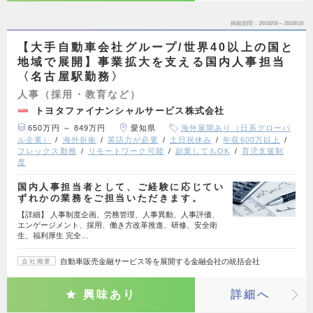
掲載期間
26/08/06～26/08/19
【大手自動車会社グループ/世界40以上の国と
地域で展開】事業拡大を支える国内人事担当
〈名古屋駅勤務〉
人事（採用・教育など）
トヨタファイナンシャルサービス株式会社
650万円 ～ 849万円
愛知県
海外展開あり（日系グローバ
ル企業）
海外折衝
英語力が必要
土日祝休み
年収600万以上
フレックス勤務
リモートワーク可能
副業してもOK
育児支援制
度
国内人事担当者として、ご経験に応じてい
ずれかの業務をご担当いただきます。
【詳細】 人事制度企画、労務管理、人事異動、人事評価、
エンゲージメント、採用、働き方改革推進、研修、安全衛
生、福利厚生 完全…
自動車販売金融サービス等を展開する金融会社の統括会社
会社概要
興味あり
詳細へ