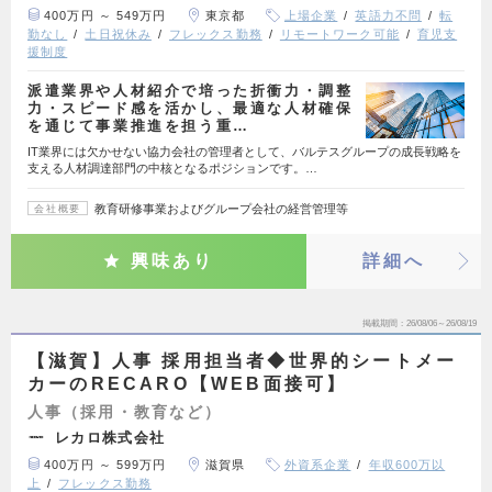
400万円 ～ 549万円
東京都
上場企業
英語力不問
転
勤なし
土日祝休み
フレックス勤務
リモートワーク可能
育児支
援制度
派遣業界や人材紹介で培った折衝力・調整
力・スピード感を活かし、最適な人材確保
を通じて事業推進を担う重…
IT業界には欠かせない協力会社の管理者として、バルテスグループの成長戦略を
支える人材調達部門の中核となるポジションです。…
教育研修事業およびグループ会社の経営管理等
会社概要
興味あり
詳細へ
掲載期間
26/08/06～26/08/19
【滋賀】人事 採用担当者◆世界的シートメー
カーのRECARO【WEB面接可】
人事（採用・教育など）
レカロ株式会社
400万円 ～ 599万円
滋賀県
外資系企業
年収600万以
上
フレックス勤務