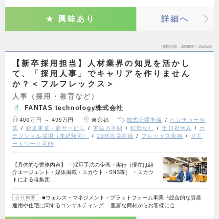
興味あり
詳細へ
掲載期間
26/08/07～26/08/20
【新卒採用担当】人材業界の知見を活かし
て、「採用人事」でキャリアを作りません
か？＜フルフレックス＞
人事（採用・教育など）
FANTAS technology株式会社
400万円 ～ 499万円
東京都
株式公開準備
ベンチャー企
業
新規事業・新サービス
英語力不問
転勤なし
土日祝休み
ポ
テンシャル採用（未経験可）
20代役員在籍
フレックス勤務
リモ
ートワーク可能
【具体的な業務内容】 ・採用手法の企画・実行（現在は紹
介エージェント・媒体掲載・スカウト・SNS等） ・スカウ
トによる母集団…
■ウェルス・マネジメント・プラットフォーム事業 └総合的な資産
会社概要
運用や住宅に関するコンサルティング 豊富な商材からお客様に合…