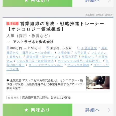
興味あり
詳細へ
掲載期間
26/08/06～26/08/19
営業組織の育成・戦略推進トレーナー
NEW
【オンコロジー領域担当】
人事（採用・教育など）
アストラゼネカ株式会社
800万円 ～ 1199万円
東京都、大阪府
外資系企業
海外
展開あり（日系グローバル企業）
上場企業
大手企業
マネジメン
ト業務なし
新規事業・新サービス
英語力不問
転勤なし
土日祝
休み
3,000万円以上資金調達済
ポテンシャル採用（未経験可）
年
収600万以上
ストックオプションあり
フレックス勤務
リモートワ
ーク可能
◆ 企業概要 アストラゼネカ株式会社 は、オンコロジー・循
環器・呼吸器・免疫疾患を中心に事業を展開するグローバル
製薬企業で…
医療用医薬品の開発、製造および販売
会社概要
興味あり
詳細へ