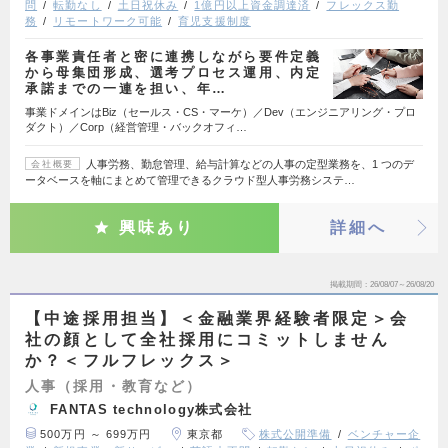
問
転勤なし
土日祝休み
1億円以上資金調達済
フレックス勤
務
リモートワーク可能
育児支援制度
各事業責任者と密に連携しながら要件定義
から母集団形成、選考プロセス運用、内定
承諾までの一連を担い、年…
事業ドメインはBiz（セールス・CS・マーケ）／Dev（エンジニアリング・プロ
ダクト）／Corp（経営管理・バックオフィ…
人事労務、勤怠管理、給与計算などの人事の定型業務を、1 つのデ
会社概要
ータベースを軸にまとめて管理できるクラウド型人事労務システ…
興味あり
詳細へ
掲載期間
26/08/07～26/08/20
【中途採用担当】＜金融業界経験者限定＞会
社の顔として全社採用にコミットしません
か？＜フルフレックス＞
人事（採用・教育など）
FANTAS technology株式会社
500万円 ～ 699万円
東京都
株式公開準備
ベンチャー企