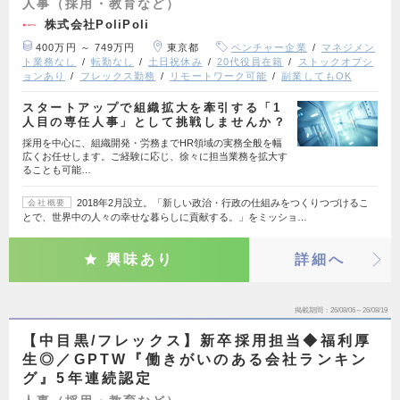
人事（採用・教育など）
株式会社PoliPoli
400万円 ～ 749万円
東京都
ベンチャー企業
マネジメン
ト業務なし
転勤なし
土日祝休み
20代役員在籍
ストックオプシ
ョンあり
フレックス勤務
リモートワーク可能
副業してもOK
スタートアップで組織拡大を牽引する「1
人目の専任人事」として挑戦しませんか？
採用を中心に、組織開発・労務までHR領域の実務全般を幅
広くお任せします。ご経験に応じ、徐々に担当業務を拡大す
ることも可能…
2018年2月設立。「新しい政治・行政の仕組みをつくりつづけるこ
会社概要
とで、世界中の人々の幸せな暮らしに貢献する。」をミッショ…
興味あり
詳細へ
掲載期間
26/08/06～26/08/19
【中目黒/フレックス】新卒採用担当◆福利厚
生◎／GPTW『働きがいのある会社ランキン
グ』5年連続認定