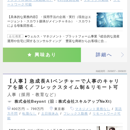
ートワーク可能
【具体的な業務内容】 ・採用手法の企画・実行（現在はエ
ージェント・スカウト媒体がメインチャネル） ・スカウト
による母集団形成…
■ウェルス・マネジメント・プラットフォーム事業 └総合的な資産
会社概要
運用や住宅に関するコンサルティング 豊富な商材からお客様に合…
興味あり
詳細へ
掲載期間
26/08/07～26/08/20
【人事】急成長AIベンチャーで人事のキャリ
アを築く／フレックスタイム制＆リモート可
人事（採用・教育など）
株式会社Beyont（旧：株式会社スキルアップNeXt）
400万円 ～ 799万円
東京都
マネジメント業務なし
英語
力不問
転勤なし
土日祝休み
フレックス勤務
リモートワーク可
能