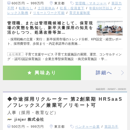
600万円 ～ 999万円
東京都
管理職・マネジャー
英語力
不問
転勤なし
土日祝休み
社長・役員直下
年収600万以上
フ
レックス勤務
リモートワーク可能
育児支援制度
管理職、または管理職候補として、保育現
場の実態を熟知し、新卒大量採用の知見を
活かしつつ、処遇改善等加…
・採用戦略の立案・実行： 新卒採用市場のトレンド分析、KPI設定・経営レポー
ト、採用費管理、歩留まり・内定承諾率の改善施…
子育て支援サービス 子育て支援施設の展開、運営、コンサルティン
会社概要
グ ・認可/認証保育施設 ・企業主導型保育施設 ・病児保育施設 ・学…
興味あり
詳細へ
掲載期間
26/08/07～26/08/20
◆中途採用リクルーター 第2創業期 HRSaaS
／フレックス／兼業可／リモート可
人事（採用・教育など）
jinjer 株式会社
500万円 ～ 999万円
東京都
ベンチャー企業
英語力不