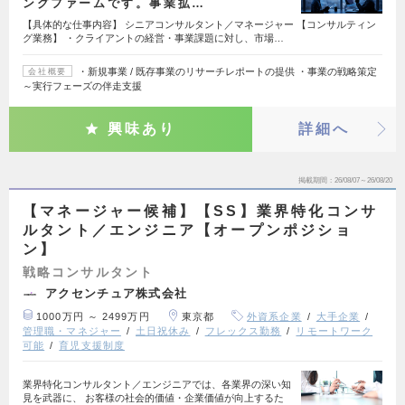
ングファームです。事業拡…
【具体的な仕事内容】 シニアコンサルタント／マネージャー 【コンサルティン
グ業務】 ・クライアントの経営・事業課題に対し、市場…
・新規事業 / 既存事業のリサーチレポートの提供 ・事業の戦略策定
会社概要
～実⾏フェーズの伴⾛支援
興味あり
詳細へ
掲載期間
26/08/07～26/08/20
【マネージャー候補】【SS】業界特化コンサ
ルタント／エンジニア【オープンポジショ
ン】
戦略コンサルタント
アクセンチュア株式会社
1000万円 ～ 2499万円
東京都
外資系企業
大手企業
管理職・マネジャー
土日祝休み
フレックス勤務
リモートワーク
可能
育児支援制度
業界特化コンサルタント／エンジニアでは、各業界の深い知
見を武器に、 お客様の社会的価値・企業価値が向上するた