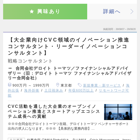
興味あり
詳細へ
掲載期間
26/08/07～26/08/20
【大企業向けCVC領域のイノベーション推進
コンサルタント・リーダーイノベーションコ
ンサルタント】
戦略コンサルタント
合同会社デロイト トーマツ／ファイナンシャルアドバイ
ザリー（旧：デロイト トーマツ ファイナンシャルアドバイザ
リー合同会社）
900万円 ～ 1999万円
東京都
新規事業・新サービス
海
外出張
海外折衝
土日祝休み
年収600万以上
リモートワーク可
能
CVC活動を通した大企業のオープンイノ
ベーション推進とスタートアップエコシス
テム成長への貢献
※※※合同会社デロイトトーマツ在籍、デロイトトーマツ ベンチャーサポート
出向の求人になります。※※※ 【具体的な業務内容】…