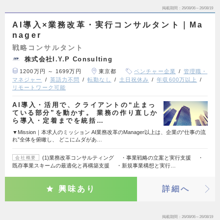
掲載期間
26/08/06～26/08/19
AI導入×業務改革・実行コンサルタント｜Ma
nager
戦略コンサルタント
株式会社I.Y.P Consulting
1200万円 ～ 1699万円
東京都
ベンチャー企業
管理職・
マネジャー
英語力不問
転勤なし
土日祝休み
年収600万以上
リモートワーク可能
AI導入・活用で、クライアントの“止まっ
ている部分”を動かす。 業務の作り直しか
ら導入・定着までを統括…
▼Mission｜本求人のミッション AI業務改革のManager以上は、企業の“仕事の流
れ”全体を俯瞰し、 どこにムダがあ…
(1)業務改革コンサルティング ・事業戦略の立案と実行支援 ・
会社概要
既存事業スキームの最適化と再構築支援 ・新規事業構想と実行…
興味あり
詳細へ
掲載期間
26/08/06～26/08/19