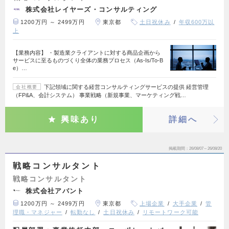
株式会社レイヤーズ・コンサルティング
1200万円 ～ 2499万円
東京都
土日祝休み
年収600万以
上
【業務内容】 ・製造業クライアントに対する商品企画から
サービスに至るものづくり全体の業務プロセス（As-Is/To-B
e）…
下記領域に関する経営コンサルティングサービスの提供 経営管理
会社概要
（FP&A、会計システム） 事業戦略（新規事業、マーケティング戦…
興味あり
詳細へ
掲載期間
26/08/07～26/08/20
戦略コンサルタント
戦略コンサルタント
株式会社アバント
1200万円 ～ 2499万円
東京都
上場企業
大手企業
管
理職・マネジャー
転勤なし
土日祝休み
リモートワーク可能