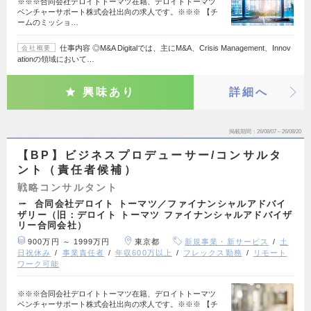
※※※合同会社デロイトトーマツ在籍、デロイトトーマツ
ベンチャーサポート株式会社出向の求人です。※※※ 【チ
ームのミッショ…
仕事内容 ◎M&A Digitalでは、主にM&A、Crisis Management、Innov
会社概要
ationの領域において…
興味あり
詳細へ
掲載期間
26/08/07～26/08/20
【BP】ビジネスプロデューサー/コンサルタ
ント（責任者候補）
戦略コンサルタント
合同会社デロイト トーマツ／ファイナンシャルアドバイ
ザリー（旧：デロイト トーマツ ファイナンシャルアドバイザ
リー合同会社）
900万円 ～ 1999万円
東京都
新規事業・新サービス
土
日祝休み
事業責任者
年収600万以上
フレックス勤務
リモート
ワーク可能
※※※合同会社デロイトトーマツ在籍、デロイトトーマツ
ベンチャーサポート株式会社出向の求人です。※※※ 【チ