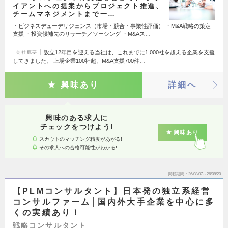
イアントへの提案からプロジェクト推進、
チームマネジメントまで一…
・ビジネスデューデリジェンス（市場・競合・事業性評価） ・M&A戦略の策定
支援 ・投資候補先のリサーチ／ソーシング ・M&Aス…
設立12年目を迎える当社は、これまでに1,000社を超える企業を支援
会社概要
してきました。 上場企業100社超、M&A支援700件…
興味あり
詳細へ
興味のある求人に
チェックをつけよう!
興味あり
スカウトのマッチング精度があがる!
その求人への合格可能性がわかる!
掲載期間
26/08/07～26/08/20
【PLMコンサルタント】日本発の独立系経営
コンサルファーム│国内外大手企業を中心に多
くの実績あり！
戦略コンサルタント