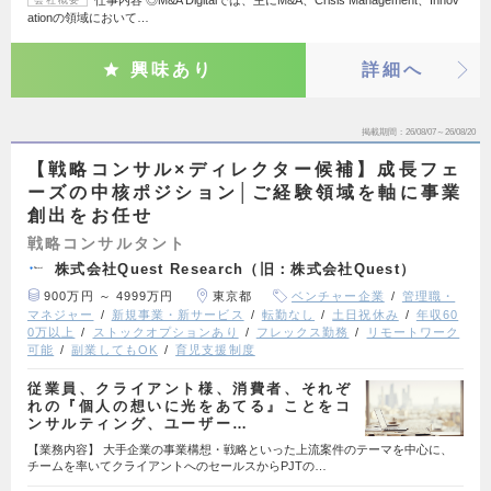
仕事内容 ◎M&A Digitalでは、主にM&A、Crisis Management、Innov
会社概要
ationの領域において…
興味あり
詳細へ
掲載期間
26/08/07～26/08/20
【戦略コンサル×ディレクター候補】成長フェ
ーズの中核ポジション│ご経験領域を軸に事業
創出をお任せ
戦略コンサルタント
株式会社Quest Research（旧：株式会社Quest）
900万円 ～ 4999万円
東京都
ベンチャー企業
管理職・
マネジャー
新規事業・新サービス
転勤なし
土日祝休み
年収60
0万以上
ストックオプションあり
フレックス勤務
リモートワーク
可能
副業してもOK
育児支援制度
従業員、クライアント様、消費者、それぞ
れの『個人の想いに光をあてる』ことをコ
ンサルティング、ユーザー…
【業務内容】 大手企業の事業構想・戦略といった上流案件のテーマを中心に、
チームを率いてクライアントへのセールスからPJTの…