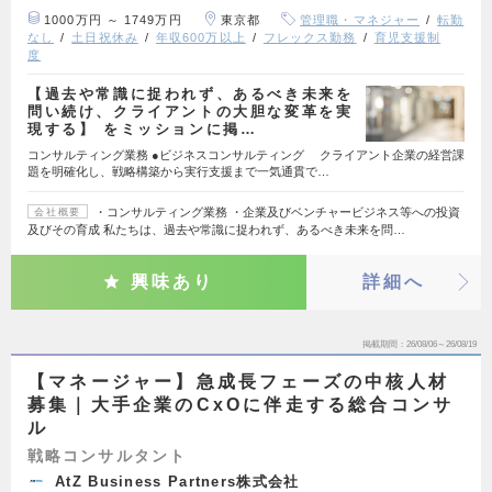
1000万円 ～ 1749万円
東京都
管理職・マネジャー
転勤
なし
土日祝休み
年収600万以上
フレックス勤務
育児支援制
度
【過去や常識に捉われず、あるべき未来を
問い続け、クライアントの大胆な変革を実
現する】 をミッションに掲…
コンサルティング業務 ●ビジネスコンサルティング クライアント企業の経営課
題を明確化し、戦略構築から実行支援まで一気通貫で…
・コンサルティング業務 ・企業及びベンチャービジネス等への投資
会社概要
及びその育成 私たちは、過去や常識に捉われず、あるべき未来を問…
興味あり
詳細へ
掲載期間
26/08/06～26/08/19
【マネージャー】急成長フェーズの中核人材
募集｜大手企業のCxOに伴走する総合コンサ
ル
戦略コンサルタント
AtZ Business Partners株式会社