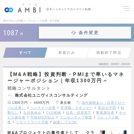
若手ハイキャリアのスカウト転職
850万円以上の戦略コンサルタントの転職・求人情報
1087
条件変更
件
すべて
新着のみ
掲載終了間近
掲載期間
26/08/07～26/08/20
【M&A戦略】投資判断・PMIまで率いるマネ
ージャーポジション｜年収1300万円～
戦略コンサルタント
株式会社ユニヴィスコンサルティング
1300万円 ～ 4999万円
東京都
海外展開あり（日系グロー
バル企業）
ベンチャー企業
管理職・マネジャー
英語力不問
転
勤なし
土日祝休み
CxO候補
社長・役員直下
事業責任者
サー
ビス責任者
年収600万以上
インセンティブ制度
フレックス勤
務
リモートワーク可能
副業してもOK
M&Aプロジェクトの責任者として、 クラ