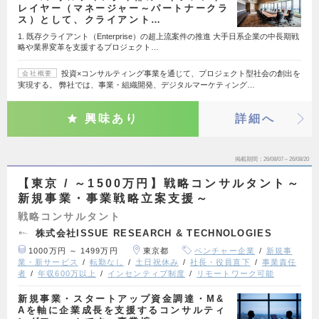
レイヤー（マネージャー～パートナークラ
ス）として、クライアント…
1. 既存クライアント（Enterprise）の超上流案件の推進 大手日系企業の中長期戦
略や業界変革を支援するプロジェクト…
投資×コンサルティング事業を通じて、プロジェクト型社会の創出を
会社概要
実現する。 弊社では、事業・組織開発、デジタルマーケティング…
興味あり
詳細へ
掲載期間
26/08/07～26/08/20
【東京 / ～1500万円】戦略コンサルタント～
新規事業・事業戦略立案支援～
戦略コンサルタント
株式会社ISSUE RESEARCH & TECHNOLOGIES
1000万円 ～ 1499万円
東京都
ベンチャー企業
新規事
業・新サービス
転勤なし
土日祝休み
社長・役員直下
事業責任
者
年収600万以上
インセンティブ制度
リモートワーク可能
新規事業・スタートアップ資金調達・M&
Aを軸に企業成長を支援するコンサルティ