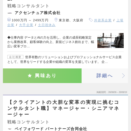
戦略コンサルタント
アクセンチュア株式会社
1000万円 ～ 2499万円
東京都、大阪府
外資系企業
上場
企業
大手企業
土日祝休み
◆仕事内容 データとAIの力を活用し、企業の成長戦略策定
から業務改革、顧客体験の向上、新規ビジネス創出まで、幅
広い変革プロ…
世界有数のソリューションおよびプロフェッショナルサービス企業
会社概要
として、世界をリードする企業や組織の変革を支援しています。 企…
興味あり
詳細へ
掲載期間
26/08/06～26/08/19
【クライアントの大胆な変革の実現に挑むコ
ンサルタント職】マネージャー・シニアマネ
ージャー
戦略コンサルタント
ペイフォワード パートナーズ合同会社