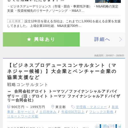
・ビジネスデューデリジェンス（市場・競合・事業性評価） ・M&A戦略の策定
支援 ・投資候補先のリサーチ／ソーシング ・M&Aス…
設立12年目を迎える当社は、これまでに1,000社を超える企業を支援
会社概要
してきました。 上場企業100社超、M&A支援700件…
興味あり
詳細へ
掲載期間
26/08/07～26/08/20
【ビジネスプロデュースコンサルタント（マ
ネジャー候補）】大企業とベンチャー企業の
協業支援など
戦略コンサルタント
合同会社デロイト トーマツ／ファイナンシャルアドバイ
ザリー（旧：デロイト トーマツ ファイナンシャルアドバイザ
リー合同会社）
900万円 ～ 1999万円
東京都
管理職・マネジャー
新規
事業・新サービス
土日祝休み
年収600万以上
フレックス勤務
リモートワーク可能