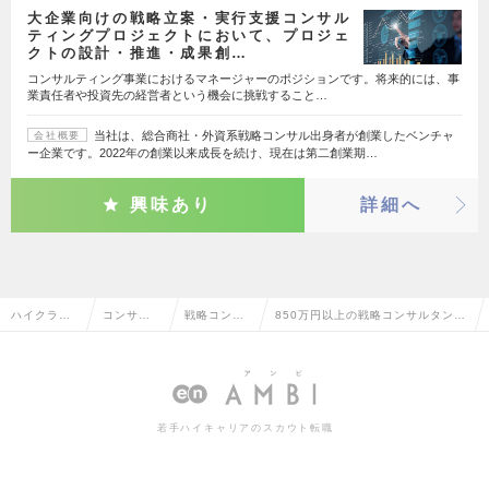
大企業向けの戦略立案・実行支援コンサル
ティングプロジェクトにおいて、プロジェ
クトの設計・推進・成果創…
コンサルティング事業におけるマネージャーのポジションです。将来的には、事
業責任者や投資先の経営者という機会に挑戦すること…
当社は、総合商社・外資系戦略コンサル出身者が創業したベンチャ
会社概要
ー企業です。2022年の創業以来成長を続け、現在は第二創業期…
興味あり
詳細へ
ハイクラス
コンサル
戦略コンサ
850万円以上の戦略コンサルタント
求人TOP
タント系
ルタント
の転職・求人情報一覧
若手ハイキャリアのスカウト転職