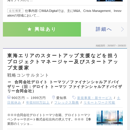
仕事内容 ◎M&A Digitalでは、主にM&A、Crisis Management、Innov
会社概要
ationの領域において…
興味あり
詳細へ
掲載期間
26/08/07～26/08/20
東海エリアのスタートアップ支援などを担う
プロジェクトマネージャー及びスタートアッ
プ支援家
戦略コンサルタント
合同会社デロイト トーマツ／ファイナンシャルアドバイ
ザリー（旧：デロイト トーマツ ファイナンシャルアドバイザ
リー合同会社）
900万円 ～ 1999万円
愛知県
新規事業・新サービス
土
日祝休み
年収600万以上
フレックス勤務
リモートワーク可能
※※※合同会社デロイトトーマツ在籍、デロイトトーマツ
ベンチャーサポート株式会社出向の求人です。※※※ 【事
業部のミッショ…