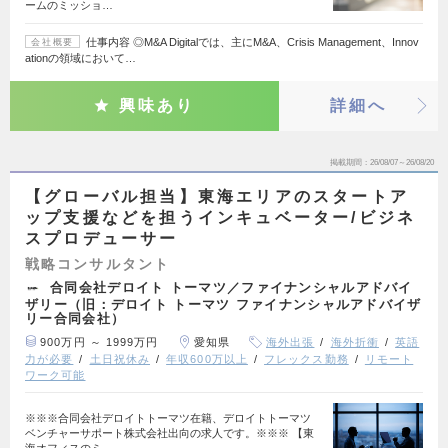
ームのミッショ…
仕事内容 ◎M&A Digitalでは、主にM&A、Crisis Management、Innov
会社概要
ationの領域において…
興味あり
詳細へ
掲載期間
26/08/07～26/08/20
【グローバル担当】東海エリアのスタートア
ップ支援などを担うインキュベーター/ビジネ
スプロデューサー
戦略コンサルタント
合同会社デロイト トーマツ／ファイナンシャルアドバイ
ザリー（旧：デロイト トーマツ ファイナンシャルアドバイザ
リー合同会社）
900万円 ～ 1999万円
愛知県
海外出張
海外折衝
英語
力が必要
土日祝休み
年収600万以上
フレックス勤務
リモート
ワーク可能
※※※合同会社デロイトトーマツ在籍、デロイトトーマツ
ベンチャーサポート株式会社出向の求人です。※※※ 【東
海オフィスのミ…