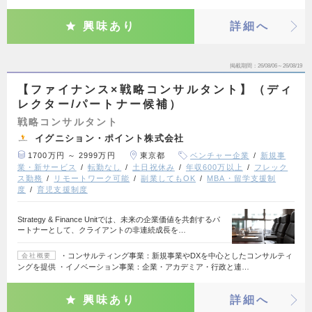
興味あり
詳細へ
掲載期間
26/08/06～26/08/19
【ファイナンス×戦略コンサルタント】（ディ
レクター/パートナー候補）
戦略コンサルタント
イグニション・ポイント株式会社
1700万円 ～ 2999万円
東京都
ベンチャー企業
新規事
業・新サービス
転勤なし
土日祝休み
年収600万以上
フレック
ス勤務
リモートワーク可能
副業してもOK
MBA・留学支援制
度
育児支援制度
Strategy & Finance Unitでは、未来の企業価値を共創するパ
ートナーとして、クライアントの非連続成長を…
・コンサルティング事業：新規事業やDXを中心としたコンサルティ
会社概要
ングを提供 ・イノベーション事業：企業・アカデミア・行政と連…
興味あり
詳細へ