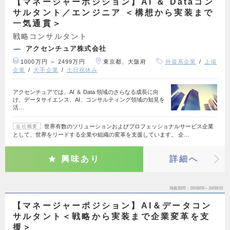
【マネージャーポジション】AI ＆ Dataコン
サルタント／エンジニア ＜構想から実装まで
一気通貫＞
戦略コンサルタント
アクセンチュア株式会社
1000万円 ～ 2499万円
東京都、大阪府
外資系企業
上場
企業
大手企業
土日祝休み
アクセンチュアでは、AI ＆ Data 領域のさらなる成長に向
け、データサイエンス、AI、コンサルティング領域の知見を
活…
世界有数のソリューションおよびプロフェッショナルサービス企業
会社概要
として、世界をリードする企業や組織の変革を支援しています。 企…
興味あり
詳細へ
掲載期間
26/08/06～26/08/19
【マネージャーポジション】AI＆データコン
サルタント＜戦略から実装まで企業変革を支
援＞