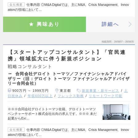
仕事内容 ◎M&A Digitalでは、主にM&A、Crisis Management、Innov
会社概要
ationの領域において…
興味あり
詳細へ
掲載期間
26/08/07～26/08/20
【スタートアップコンサルタント】「官民連
携」領域拡大に伴う新規ポジション
戦略コンサルタント
合同会社デロイト トーマツ／ファイナンシャルアドバイ
ザリー（旧：デロイト トーマツ ファイナンシャルアドバイザ
リー合同会社）
900万円 ～ 1999万円
東京都
新規事業・新サービス
土
日祝休み
年収600万以上
フレックス勤務
リモートワーク可能
※※※合同会社デロイトトーマツ在籍、デロイトトーマツ
ベンチャーサポート株式会社出向の求人です。※※※ 未だ
起業からExi…
仕事内容 ◎M&A Digitalでは、主にM&A、Crisis Management、Innov
会社概要
ationの領域において…