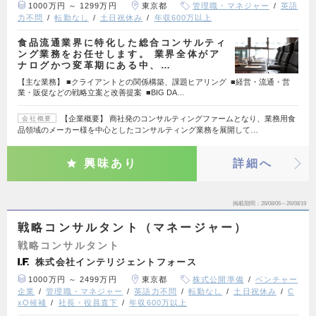
1000万円 ～ 1299万円
東京都
管理職・マネジャー
英語
力不問
転勤なし
土日祝休み
年収600万以上
食品流通業界に特化した総合コンサルティ
ング業務をお任せします。 業界全体がア
ナログかつ変革期にある中、…
【主な業務】 ■クライアントとの関係構築、課題ヒアリング ■経営・流通・営
業・販促などの戦略立案と改善提案 ■BIG DA…
【企業概要】 商社発のコンサルティングファームとなり、業務用食
会社概要
品領域のメーカー様を中心としたコンサルティング業務を展開して…
興味あり
詳細へ
掲載期間
26/08/06～26/08/19
戦略コンサルタント（マネージャー）
戦略コンサルタント
株式会社インテリジェントフォース
1000万円 ～ 2499万円
東京都
株式公開準備
ベンチャー
企業
管理職・マネジャー
英語力不問
転勤なし
土日祝休み
C
xO候補
社長・役員直下
年収600万以上