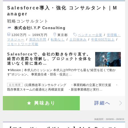
Salesforce導入・強化 コンサルタント｜M
anager
戦略コンサルタント
株式会社I.Y.P Consulting
1200万円 ～ 1699万円
東京都
ベンチャー企業
管理職・
マネジャー
英語力不問
転勤なし
土日祝休み
年収600万以上
リモートワーク可能
Salesforceで、会社の動きを作り直す。
経営の意図を理解し、プロジェクト全体を
迷いなく前に進め…
▼Mission｜本求人のミッション 本求人はIYPの中でも最も“経営を近くで動か
す”ポジション。 事業責任者・部長・役員と…
(1)業務改革コンサルティング ・事業戦略の立案と実行支援 ・
会社概要
既存事業スキームの最適化と再構築支援 ・新規事業構想と実行…
興味あり
詳細へ
掲載期間
26/08/06～26/08/19