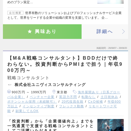
めのプラン策定…
世界有数のソリューションおよびプロフェッショナルサービス企業
会社概要
として、世界をリードする企業や組織の変革を支援しています。 企…
興味あり
詳細へ
掲載期間
26/08/07～26/08/20
【M&A戦略コンサルタント】BDDだけで終
わらない。投資判断からPMIまで担う｜年収9
00万円～
戦略コンサルタント
株式会社ユニヴィスコンサルティング
900万円 ～ 1999万円
東京都
海外展開あり（日系グロー
バル企業）
ベンチャー企業
英語力不問
転勤なし
土日祝休み
ポテンシャル採用（未経験可）
20代役員在籍
CxO候補
年収600
万以上
インセンティブ制度
フレックス勤務
リモートワーク可
能
副業してもOK
「投資判断」から「企業価値向上」までを
一気通貫で支援する戦略コンサルタントと
してご活躍いただきます。…