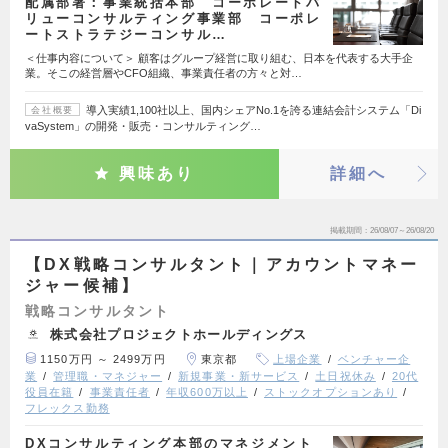
配属部署：事業統括本部 コーポレートバ
リューコンサルティング事業部 コーポレ
ートストラテジーコンサル…
＜仕事内容について＞ 顧客はグループ経営に取り組む、日本を代表する大手企
業。そこの経営層やCFO組織、事業責任者の方々と対…
導入実績1,100社以上、国内シェアNo.1を誇る連結会計システム「Di
会社概要
vaSystem」の開発・販売・コンサルティング…
興味あり
詳細へ
掲載期間
26/08/07～26/08/20
【DX戦略コンサルタント｜アカウントマネー
ジャー候補】
戦略コンサルタント
株式会社プロジェクトホールディングス
1150万円 ～ 2499万円
東京都
上場企業
ベンチャー企
業
管理職・マネジャー
新規事業・新サービス
土日祝休み
20代
役員在籍
事業責任者
年収600万以上
ストックオプションあり
フレックス勤務
DXコンサルティング本部のマネジメント