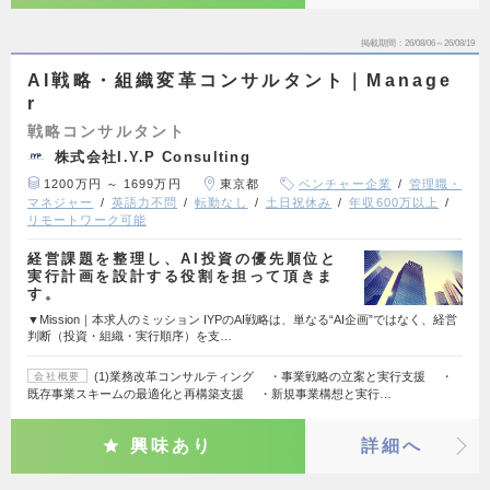
掲載期間
26/08/06～26/08/19
AI戦略・組織変革コンサルタント｜Manage
r
戦略コンサルタント
株式会社I.Y.P Consulting
1200万円 ～ 1699万円
東京都
ベンチャー企業
管理職・
マネジャー
英語力不問
転勤なし
土日祝休み
年収600万以上
リモートワーク可能
経営課題を整理し、AI投資の優先順位と
実行計画を設計する役割を担って頂きま
す。
▼Mission｜本求人のミッション IYPのAI戦略は、単なる“AI企画”ではなく、経営
判断（投資・組織・実行順序）を支…
(1)業務改革コンサルティング ・事業戦略の立案と実行支援 ・
会社概要
既存事業スキームの最適化と再構築支援 ・新規事業構想と実行…
興味あり
詳細へ