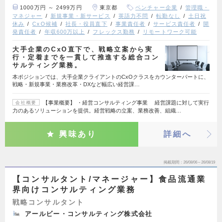
1000万円 ～ 2499万円
東京都
ベンチャー企業
管理職・
マネジャー
新規事業・新サービス
英語力不問
転勤なし
土日祝
休み
CxO候補
社長・役員直下
事業責任者
サービス責任者
開
発責任者
年収600万以上
フレックス勤務
リモートワーク可能
大手企業のCxO直下で、戦略立案から実
行・定着までを一貫して推進する総合コン
サルティング業務。
本ポジションでは、大手企業クライアントのCxOクラスをカウンターパートに、
戦略・新規事業・業務改革・DXなど幅広い経営課…
【事業概要】 ・経営コンサルティング事業 経営課題に対して実行
会社概要
力のあるソリューションを提供。経営戦略の立案、業務改善、組織…
興味あり
詳細へ
掲載期間
26/08/06～26/08/19
【コンサルタント/マネージャー】食品流通業
界向けコンサルティング業務
戦略コンサルタント
アールビー・コンサルティング株式会社