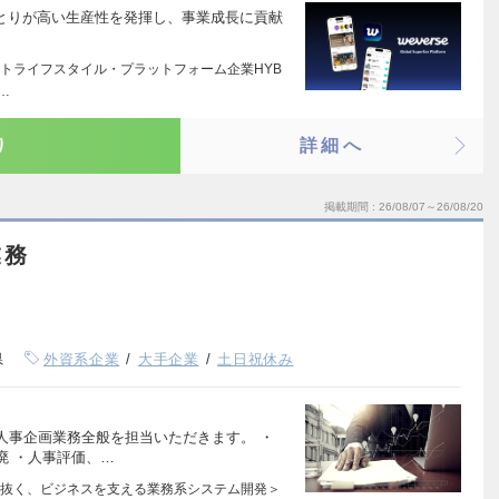
一人ひとりが高い生産性を発揮し、事業成長に貢献
トライフスタイル・プラットフォーム企業HYB
…
り
詳細へ
掲載期間
26/08/07～26/08/20
業務
県
外資系企業
大手企業
土日祝休み
人事企画業務全般を担当いただきます。 ・
廃 ・人事評価、…
抜く、ビジネスを支える業務系システム開発＞