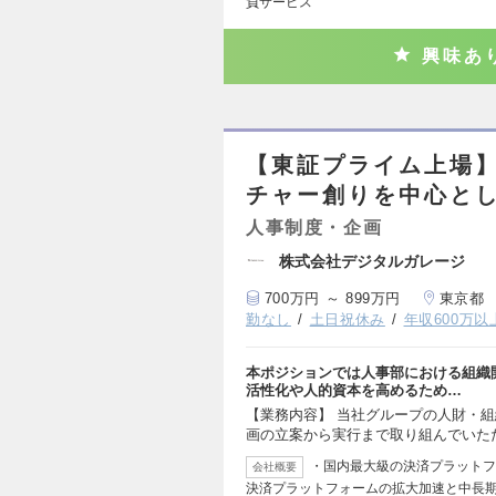
負サービス
興味あ
【東証プライム上場
チャー創りを中心と
人事制度・企画
株式会社デジタルガレージ
700万円 ～ 899万円
東京都
勤なし
土日祝休み
年収600万以
本ポジションでは人事部における組織
活性化や人的資本を高めるため…
【業務内容】 当社グループの人財・
画の立案から実行まで取り組んでいた
・国内最大級の決済プラットフ
会社概要
決済プラットフォームの拡大加速と中長