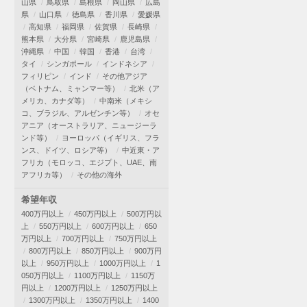
山県
鳥取県
島根県
岡山県
広島
県
山口県
徳島県
香川県
愛媛県
高知県
福岡県
佐賀県
長崎県
熊本県
大分県
宮崎県
鹿児島県
沖縄県
中国
韓国
香港
台湾
タイ
シンガポール
インドネシア
フィリピン
インド
その他アジア
（ベトナム、ミャンマー等）
北米（ア
メリカ、カナダ等）
中南米（メキシ
コ、ブラジル、アルゼンチン等）
オセ
アニア（オーストラリア、ニュージーラ
ンド等）
ヨーロッパ（イギリス、フラ
ンス、ドイツ、ロシア等）
中近東・ア
フリカ（モロッコ、エジプト、UAE、南
アフリカ等）
その他の海外
希望年収
400万円以上
450万円以上
500万円以
上
550万円以上
600万円以上
650
万円以上
700万円以上
750万円以上
800万円以上
850万円以上
900万円
以上
950万円以上
1000万円以上
1
050万円以上
1100万円以上
1150万
円以上
1200万円以上
1250万円以上
1300万円以上
1350万円以上
1400