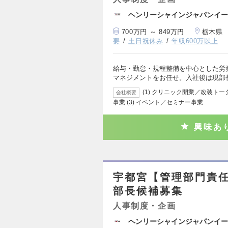
ヘンリーシャインジャパンイー
700万円 ～ 849万円
栃木県
要
土日祝休み
年収600万以上
給与・勤怠・規程整備を中心とした労
マネジメントをお任せ。入社後は現部
(1) クリニック開業／改装トー
会社概要
事業 (3) イベント／セミナー事業
興味あ
宇都宮【管理部門責
部長候補募集
人事制度・企画
ヘンリーシャインジャパンイー