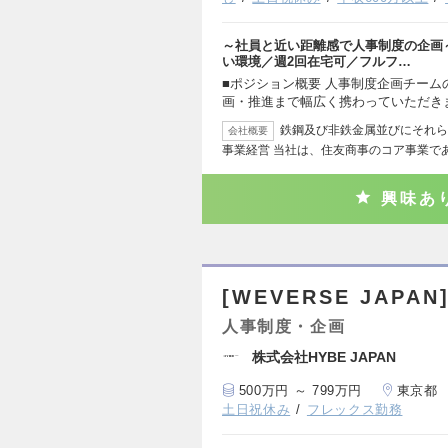
～社員と近い距離感で人事制度の企画
い環境／週2回在宅可／フルフ…
■ポジション概要 人事制度企画チー
画・推進まで幅広く携わっていただき
鉄鋼及び非鉄金属並びにそれら
会社概要
事業経営 当社は、住友商事のコア事業で
興味あ
[WEVERSE JAPA
人事制度・企画
株式会社HYBE JAPAN
500万円 ～ 799万円
東京都
土日祝休み
フレックス勤務