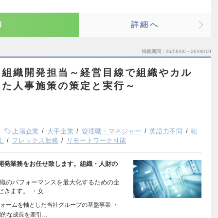
り
詳細へ
掲載期間
26/08/06～26/08/19
】組織開発担当～経営目線で組織やカル
した人事施策の策定と実行～
上場企業
大手企業
管理職・マネジャー
英語力不問
転
上
フレックス勤務
リモートワーク可能
開発業務をお任せ致します。組織・人財の
組織のパフォーマンスを最大化するための企
だきます。 ・女…
ォームを軸とした当社グループの基盤事業 ・
期的な成長を牽引…