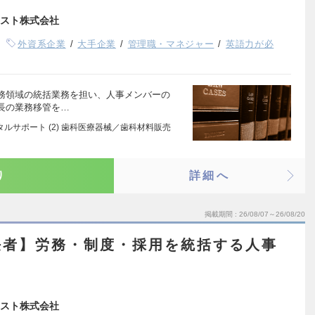
スト株式会社
外資系企業
大手企業
管理職・マネジャー
英語力が必
務領域の統括業務を担い、人事メンバーの
長の業務移管を…
タルサポート (2) 歯科医療器械／歯科材料販売
り
詳細へ
掲載期間
26/08/07～26/08/20
任者】労務・制度・採用を統括する人事
スト株式会社