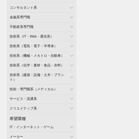
コンサルタント系
金融系専門職
不動産系専門職
技術系（IT・Web・通信系）
技術系（電気・電子・半導体）
技術系（機械・メカトロ・自動車）
技術系（化学・素材・食品・衣料）
技術系（建築・設備・土木・プラン
ト）
技術・専門職系（メディカル）
サービス・流通系
クリエイティブ系
希望業種
IT・インターネット・ゲーム
メーカー