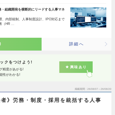
労務・組織開発を横断的にリードする人事マネ
理、内部統制、人事制度設計、IPO対応まで
（HR …
り
詳細へ
ックをつけよう!
興味あり
グ精度があがる!
能性がわかる!
掲載期間
26/08/07～26/08/20
任者》労務・制度・採用を統括する人事