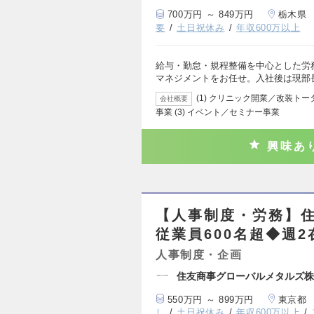
700万円 ～ 849万円
栃木県
要
土日祝休み
年収600万以上
給与・勤怠・規程整備を中心とした労
マネジメントをお任せ。入社後は現部
(1) クリニック開業／改装トー
会社概要
事業 (3) イベント／セミナー事業
興味あ
【人事制度・労務】
従業員600名超◆週
人事制度・企画
住友商事グローバルメタルズ株
550万円 ～ 899万円
東京都
し
土日祝休み
年収600万以上