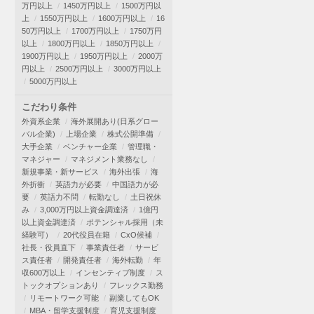
万円以上
1450万円以上
1500万円以
上
1550万円以上
1600万円以上
16
50万円以上
1700万円以上
1750万円
以上
1800万円以上
1850万円以上
1900万円以上
1950万円以上
2000万
円以上
2500万円以上
3000万円以上
5000万円以上
こだわり条件
外資系企業
海外展開あり(日系グロー
バル企業)
上場企業
株式公開準備
大手企業
ベンチャー企業
管理職・
マネジャー
マネジメント業務なし
新規事業・新サービス
海外出張
海
外折衝
英語力が必要
中国語力が必
要
英語力不問
転勤なし
土日祝休
み
3,000万円以上資金調達済
1億円
以上資金調達済
ポテンシャル採用（未
経験可）
20代役員在籍
CxO候補
社長・役員直下
事業責任者
サービ
ス責任者
開発責任者
海外転勤
年
収600万以上
インセンティブ制度
ス
トックオプションあり
フレックス勤務
リモートワーク可能
副業してもOK
MBA・留学支援制度
育児支援制度