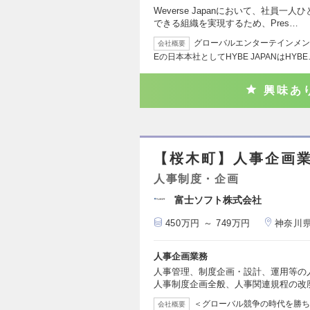
Weverse Japanにおいて、社員
できる組織を実現するため、Pres…
グローバルエンターテインメン
会社概要
Eの日本本社としてHYBE JAPANはHYBE
興味あ
【桜木町】人事企画
人事制度・企画
富士ソフト株式会社
450万円 ～ 749万円
神奈川
人事企画業務
人事管理、制度企画・設計、運用等の
人事制度企画全般、人事関連規程の改
＜グローバル競争の時代を勝ち
会社概要