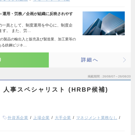
～運用・労務／企画が組織に反映されやす
ムの一員として、制度運用を中心に、制度企
ます。 また、労…
の製品の輸出入と販売及び製造業、加工業等の
ある鉄鋼ビジネ…
り
詳細へ
掲載期間
26/08/07～26/08/20
N] 人事スペシャリスト (HRBP候補)
外資系企業
上場企業
大手企業
マネジメント業務なし