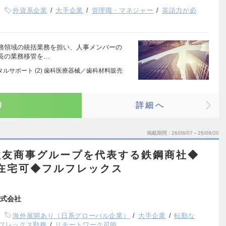
外資系企業
大手企業
管理職・マネジャー
英語力が必
務領域の統括業務を担い、人事メンバーの
長の業務移管を…
タルサポート (2) 歯科医療器械／歯科材料販売
り
詳細へ
掲載期間
26/08/07～26/08/20
住友商事グループを代表する鉄鋼商社◆
2在宅可◆フルフレックス
式会社
海外展開あり（日系グローバル企業）
大手企業
転勤な
フレックス勤務
リモートワーク可能