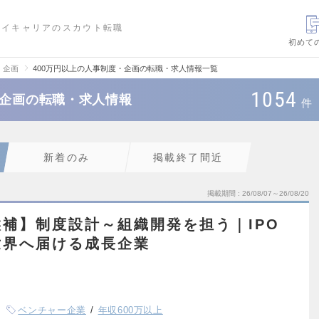
ハイキャリアのスカウト転職
初めて
・企画
400万円以上の人事制度・企画の転職・求人情報一覧
1054
・企画の転職・求人情報
件
新着のみ
掲載終了間近
掲載期間
26/08/07～26/08/20
補】制度設計～組織開発を担う｜IPO
世界へ届ける成長企業
ベンチャー企業
年収600万以上