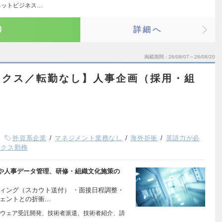
ネットビジネス…
り
詳細へ
掲載期間
26/08/07～26/08/20
ックス／転勤なし】人事企画（採用・組
外資系企業
マネジメント業務なし
海外折衝
英語力が必
ックス勤務
や人事データ管理、研修・組織文化施策の
ィング（スカウト送付） ・面接日程調整・
ジェントとの折衝…
ウェア受託開発、技術者派遣、技術者紹介、請