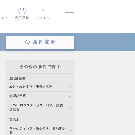
の方へ
会員登録
ログイン
条件変更
その他の条件で探す
希望職種
経営・経営企画・事業企画系
管理部門系
SCM・ロジスティクス・物流・購買・
貿易系
営業系
マーケティング・販促企画・商品開発
系