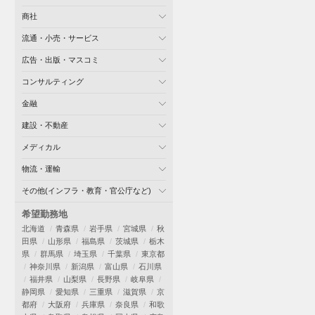
商社
流通・小売・サービス
広告・出版・マスコミ
コンサルティング
金融
建設・不動産
メディカル
物流・運輸
その他(インフラ・教育・官公庁など)
希望勤務地
北海道
青森県
岩手県
宮城県
秋
田県
山形県
福島県
茨城県
栃木
県
群馬県
埼玉県
千葉県
東京都
神奈川県
新潟県
富山県
石川県
福井県
山梨県
長野県
岐阜県
静岡県
愛知県
三重県
滋賀県
京
都府
大阪府
兵庫県
奈良県
和歌