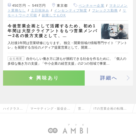
450万円 ～ 549万円
東京都
ベンチャー企業
マネジメン
ト業務なし
土日祝休み
インセンティブ制度
フレックス勤務
リ
モートワーク可能
副業してもOK
今後営業企画として活躍するため、初め1
年間は大型クライアントをもつ営業メンバ
ー2名の後方支援として、…
入社後1年間は営業研修になります。 独立・開業領域の情報専門サイト「アント
レ」を展開する当社のメディア提案営業として、開業…
自分らしい働き方に誰もが挑戦できる社会を作るために、「個人の
会社概要
多様な働き方の支援」「中小企業の経営支援」の2つの領域で事業…
興味あり
詳細へ
ハイクラス求
マーケティング・販促企
営業
ITの営業企画の転職・
人TOP
画・商品開発系
企画
求人情報一覧