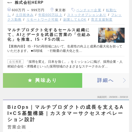
株式会社HERP
600万円 ～ 999万円
東京都
ベンチャー企業
転勤な
し
土日祝休み
年収600万以上
ストックオプションあり
フレッ
クス勤務
リモートワーク可能
副業してもOK
育児支援制度
マルチプロダクト化するセールス組織に
て、AIとデータを武器に営業の「仕組み
化」を推進。IS・FSの現…
【業務内容】 IS・FSの両領域において、生産性の向上と成果の最大化を担って
いただきます。 ■IS領域 ・行動量の最大化と生…
「採用を変え、日本を強く。」をミッションに掲げ、採用企業・人
会社概要
材紹介会社・求職者といった採用領域のさまざまなステークホルダ…
興味あり
詳細へ
掲載期間
26/08/06～26/08/19
BizOps｜マルチプロダクトの成長を支えるA
I×CS基盤構築｜カスタマーサクセスオペレー
ション設計
営業企画