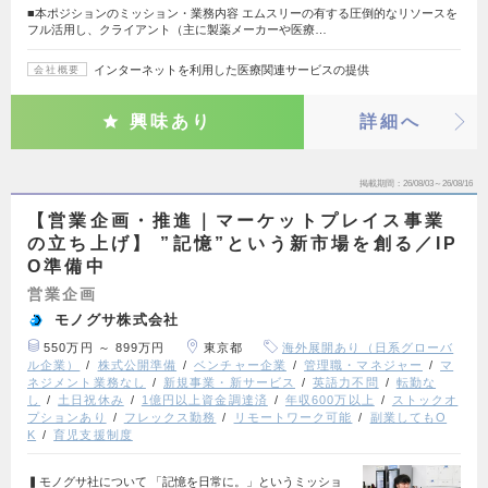
■本ポジションのミッション・業務内容 エムスリーの有する圧倒的なリソースを
フル活用し、クライアント（主に製薬メーカーや医療…
インターネットを利用した医療関連サービスの提供
会社概要
興味あり
詳細へ
掲載期間
26/08/03～26/08/16
【営業企画・推進｜マーケットプレイス事業
の立ち上げ】 ”記憶”という新市場を創る／IP
O準備中
営業企画
モノグサ株式会社
550万円 ～ 899万円
東京都
海外展開あり（日系グローバ
ル企業）
株式公開準備
ベンチャー企業
管理職・マネジャー
マ
ネジメント業務なし
新規事業・新サービス
英語力不問
転勤な
し
土日祝休み
1億円以上資金調達済
年収600万以上
ストックオ
プションあり
フレックス勤務
リモートワーク可能
副業してもO
K
育児支援制度
▍モノグサ社について 「記憶を日常に。」というミッショ