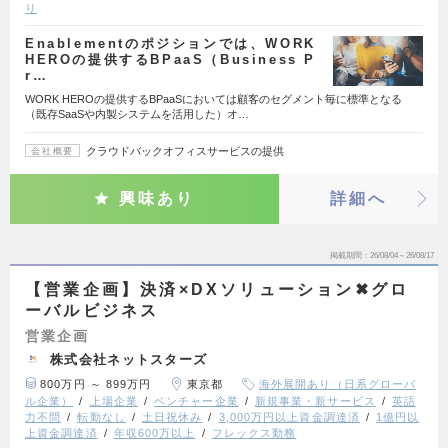
り
Enablementのポジションでは、WORK
HEROの提供するBPaaS（Business P
r…
WORK HEROの提供するBPaaSにおいては顧客のセグメント毎に標準となる
（既存SaaSや内製システムを活用した）オ…
クラウドバックオフィスサービスの提供
会社概要
興味あり
詳細へ
掲載期間
26/08/04～26/08/17
【営業企画】決済×DXソリューション✖グロ
ーバルビジネス
営業企画
株式会社ネットスターズ
800万円 ～ 899万円
東京都
海外展開あり（日系グローバ
ル企業）
上場企業
ベンチャー企業
新規事業・新サービス
英語
力不問
転勤なし
土日祝休み
3,000万円以上資金調達済
1億円以
上資金調達済
年収600万以上
フレックス勤務