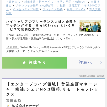
ト業務なし
新規事業・新サービス
英語力不問
転勤なし
土日祝
休み
ポテンシャル採用（未経験可）
社長・役員直下
年収600万以
上
インセンティブ制度
フレックス勤務
副業してもOK
育児支援
制度
ハイキャリアのフリーランス人材と企業を
マッチングする『HighClass』というサ
ービスで業務拡大の…
【役割・業務内容】 ・営業数値の管理・更新 ・マーケティング数値の管理・更
新 ・契約管理業務 ・業務効率化の仕組みづくり ・Exc…
Web＆AIパートナー事業 AI(wonder) 即戦力フリーランスのマッチン
会社概要
グ事業 レターマーケティングSaaS「Keyma…
興味あり
詳細へ
掲載期間
26/08/06～26/08/19
【エンタープライズ領域】営業企画マネージ
ャー候補/シェアNo.1獲得/リモート＆フレッ
クス
営業企画
株式会社カオナビ