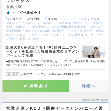
フレックス
営業企画
モノグサ株式会社
600万円 ～ 1049万円
東京都
ベンチャー企業
管理職・
マネジャー
マネジメント業務なし
新規事業・新サービス
英語力
不問
転勤なし
土日祝休み
3,000万円以上資金調達済
1億円以上
資金調達済
ポテンシャル採用（未経験可）
社長・役員直下
年収6
00万以上
ストックオプションあり
フレックス勤務
リモートワー
ク可能
副業してもOK
記憶のDXを実現する！400兆円以上のマ
ーケットを見据えた急成⻑企業のコアメン
バーとして活躍
■職務詳細 属人的なアプローチに依存しない、 データと仕組みに基づいた再現性
の高いサクセスモデルの構築をミッションとしていま…
記憶のプラットフォーム Monoxer の開発と運営
会社概要
興味あり
詳細へ
掲載期間
26/07/30～26/08/12
営業企画／KDDI×医療データカンパニー／医