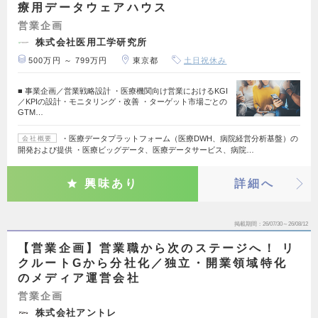
療用データウェアハウス
営業企画
株式会社医用工学研究所
500万円 ～ 799万円
東京都
土日祝休み
■ 事業企画／営業戦略設計 ・医療機関向け営業におけるKGI
／KPIの設計・モニタリング・改善 ・ターゲット市場ごとの
GTM…
・医療データプラットフォーム（医療DWH、病院経営分析基盤）の
会社概要
開発および提供 ・医療ビッグデータ、医療データサービス、病院…
興味あり
詳細へ
掲載期間
26/07/30～26/08/12
【営業企画】営業職から次のステージへ！ リ
クルートGから分社化／独立・開業領域特化
のメディア運営会社
営業企画
株式会社アントレ