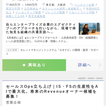
800万円 ～ 1499万円
東京都、大阪府
ベンチャー企業
英語力不問
土日祝休み
ポテンシャル採用（未経験可）
年収600万
以上
インセンティブ制度
フレックス勤務
リモートワーク可能
副業してもOK
育児支援制度
自らエンタープライズ企業のエグゼクティ
ブへのアプローチを行いながら、現場で得
た知見を組織の共通言語へ…
【具体的には】 ●エンタープライズセールス ・人的資本経営・DX・組織開発と
いった経営課題に対し、CxOや人事・情報システム…
タレントマネジメントシステム『カオナビ』の開発・販売・サポー
会社概要
ト
興味あり
詳細へ
掲載期間
26/08/06～26/08/19
セールスOps立ち上げ｜IS・FSの生産性をA
Iで最大化。将来のRevenueオーナー候補を
募集！
営業企画