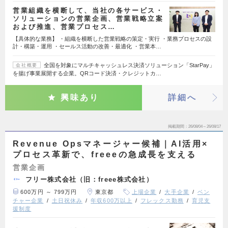
営業組織を横断して、当社の各サービス・
ソリューションの営業企画、営業戦略立案
および推進、営業プロセス…
【具体的な業務】 ・組織を横断した営業戦略の策定・実行 ・業務プロセスの設
計・構築・運用 ・セールス活動の改善・最適化 ・営業本…
全国を対象にマルチキャッシュレス決済ソリューション「StarPay」
会社概要
を揚げ事業展開する企業。QRコード決済・クレジットカ…
興味あり
詳細へ
掲載期間
26/08/04～26/08/17
Revenue Opsマネージャー候補｜AI活用×
プロセス革新で、freeeの急成長を支える
営業企画
フリー株式会社（旧：freee株式会社）
600万円 ～ 799万円
東京都
上場企業
大手企業
ベン
チャー企業
土日祝休み
年収600万以上
フレックス勤務
育児支
援制度