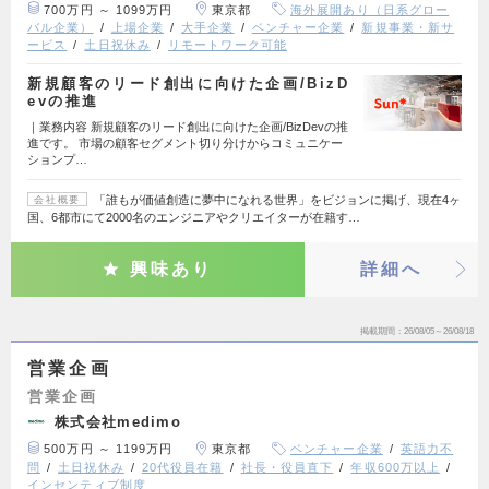
700万円 ～ 1099万円
東京都
海外展開あり（日系グロー
バル企業）
上場企業
大手企業
ベンチャー企業
新規事業・新サ
ービス
土日祝休み
リモートワーク可能
新規顧客のリード創出に向けた企画/BizD
evの推進
｜業務内容 新規顧客のリード創出に向けた企画/BizDevの推
進です。 市場の顧客セグメント切り分けからコミュニケー
ションプ…
「誰もが価値創造に夢中になれる世界」をビジョンに掲げ、現在4ヶ
会社概要
国、6都市にて2000名のエンジニアやクリエイターが在籍す…
興味あり
詳細へ
掲載期間
26/08/05～26/08/18
営業企画
営業企画
株式会社medimo
500万円 ～ 1199万円
東京都
ベンチャー企業
英語力不
問
土日祝休み
20代役員在籍
社長・役員直下
年収600万以上
インセンティブ制度