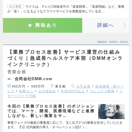
ラクスは、テレビCM放送中の『楽楽精算』『楽楽明細』など、業務
会社概要
が「楽！」になるようなクラウドサービスを複数提供している企…
興味あり
詳細へ
掲載期間
26/08/03～26/08/16
【業務プロセス改善】サービス運営の仕組み
づくり｜急成長ヘルスケア本部（DMMオンラ
インクリニック）
営業企画
合同会社DMM.com
450万円 ～ 599万円
東京都
大手企業
新規事業・新サー
ビス
転勤なし
土日祝休み
年収600万以上
フレックス勤務
リ
モートワーク可能
今回の【業務プロセス改善】のポジション
では、マーケ、開発、医療現場などと連携
しながら、新しい施策をサ…
事業フェーズや施策の重要度に応じて、主に以下2つの業務を担当していただき
ます。 【1】社内施策の導入・オペレーション設計（…