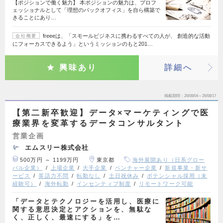
【ポジションで働く魅力】 本ポジションの魅力は、プロフ
ェッショナルとして「理想のバックオフィス」を自ら構築で
きることにあり…
freeeは、「スモールビジネスに携わるすべての人が、 創造的な活動
会社概要
にフォーカスできるよう」というミッションのもと201…
興味あり
詳細へ
掲載期間
26/08/04～26/08/17
【第二新卒歓迎】データ×マーケティングで医
療業界を変革するデータコンサルタント
営業企画
エムスリー株式会社
500万円 ～ 1199万円
東京都
海外展開あり（日系グロー
バル企業）
上場企業
大手企業
ベンチャー企業
新規事業・新サ
ービス
英語力不問
転勤なし
土日祝休み
ポテンシャル採用（未
経験可）
海外転勤
インセンティブ制度
リモートワーク可能
「データとテクノロジーを活用し、医療に
関する意思決定とアクションを、無駄な
く、正しく、最速にする」を…