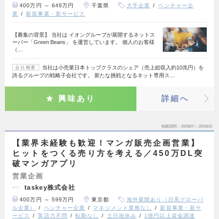
400万円 ～ 649万円
千葉県
大手企業
ベンチャー企
業
新規事業・新サービス
【募集の背景】 当社は イオングループが展開するネットス
ーパー「Green Beans」 を運営しています。 個人のお客様
（…
当社は小売業日本トップクラスのシェア（売上総収入約10兆円）を
会社概要
誇るグループの戦略子会社です。 新たな挑戦となるネット専用ス…
興味あり
詳細へ
掲載期間
26/08/07～26/08/20
【業界未経験も歓迎！マンガ販売企画営業】
ヒットをつくる売り方を考える／450万DL突
破マンガアプリ
営業企画
taskey株式会社
400万円 ～ 599万円
東京都
海外展開あり（日系グローバ
ル企業）
ベンチャー企業
マネジメント業務なし
新規事業・新サ
ービス
英語力不問
転勤なし
土日祝休み
1億円以上資金調達