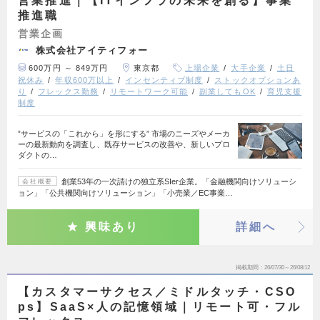
営業推進｜【ITインフラの未来を創る】事業
推進職
営業企画
株式会社アイティフォー
600万円 ～ 849万円
東京都
上場企業
大手企業
土日
祝休み
年収600万以上
インセンティブ制度
ストックオプションあ
り
フレックス勤務
リモートワーク可能
副業してもOK
育児支援
制度
”サービスの「これから」を形にする” 市場のニーズやメーカ
ーの最新動向を調査し、既存サービスの改善や、新しいプロ
ダクトの…
創業53年の一次請けの独立系SIer企業。「金融機関向けソリューシ
会社概要
ョン」「公共機関向けソリューション」「小売業／EC事業…
興味あり
詳細へ
掲載期間
26/07/30～26/08/12
【カスタマーサクセス／ミドルタッチ・CSO
ps】SaaS×人の記憶領域｜リモート可・フル