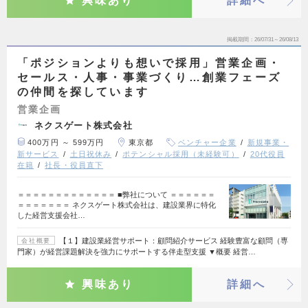
興味あり
詳細へ
掲載期間
26/07/31～26/08/13
「ポジションよりも想いで採用」営業企画・
セールス・人事・事業づくり…創業フェーズ
の仲間を探しています
営業企画
ネクスゲート株式会社
400万円 ～ 599万円
東京都
ベンチャー企業
新規事業・
新サービス
土日祝休み
ポテンシャル採用（未経験可）
20代役員
在籍
社長・役員直下
＝＝＝＝＝＝＝＝＝＝＝＝＝ ■弊社について ＝＝＝＝＝＝
＝＝＝＝＝＝＝ ネクスゲート株式会社は、建設業界に特化
した経営支援会社…
【１】建設業経営サポート：顧問紹介サービス 経験豊富な顧問（専
会社概要
門家）が経営課題解決を強力にサポートする伴走型支援 ▼概要 経営…
興味あり
詳細へ