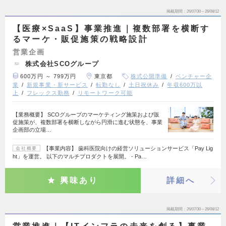
掲載期間
26/07/30～26/08/12
【医療×SaaS】事業推進｜複数部署を横断す
るマーケ・販促施策の戦略設計
営業企画
株式会社SCOグループ
600万円 ～ 799万円
東京都
株式公開準備
ベンチャー企
業
新規事業・新サービス
転勤なし
土日祝休み
年収600万以
上
フレックス勤務
リモートワーク可能
【業務概要】 SCOグループのマーケティング施策および販
促施策が、複数部署を横断しながら円滑に進む状態を、事業
企画部の立場…
【事業内容】 歯科医院向けの経営ソリューションサービス「Pay Lig
会社概要
ht」を運営。 以下のマルチプロダクトを展開。 - Pa…
興味あり
詳細へ
掲載期間
26/07/30～26/08/12