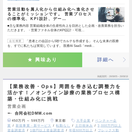
営業活動を属人化から仕組み化へ進化させ
ることがミッションです。 営業プロセス
の標準化、KPI設計、デー…
■主な業務内容 営業組織全体の生産性向上を目的とした企画・改善業務を担当い
ただきます。 ・営業ファネル全体のKPI設計・可視…
「患者との会話から5秒でカルテを作成する」 そんな未来の医療
会社概要
を、すでに私たちは実現しています。 医療AI SaaS「medi…
興味あり
詳細へ
掲載期間
26/08/05～26/08/18
【業務改善・Ops】周囲を巻き込む調整力を
活かす！／オンライン診療の業務プロセス構
築・仕組み化に挑戦
営業企画
合同会社DMM.com
450万円 ～ 599万円
東京都
大手企業
ベンチャー企
業
新規事業・新サービス
転勤なし
土日祝休み
3,000万円以上
資金調達済
1億円以上資金調達済
年収600万以上
フレックス勤