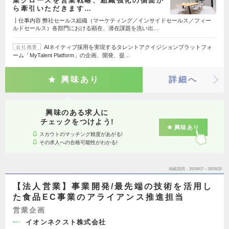
業グロースを営業戦略、組織強化の側面か
ら牽引いただきます…
┃仕事内容 弊社セールス組織（マーケティング／インサイドセールス／フィー
ルドセールス）各部門における顕在、潜在課題を洗い出…
AIネイティブ採用を実現するタレントアクイジションプラットフォ
会社概要
ーム「MyTalent Platform」の企画、開発、提…
興味あり
詳細へ
興味のある求人に
チェックをつけよう!
興味あり
スカウトのマッチング精度があがる!
その求人への合格可能性がわかる!
掲載期間
26/08/07～26/08/20
【法人営業】事業開発/最先端の技術を活用し
た食品EC事業のアライアンス推進担当
営業企画
イオンネクスト株式会社