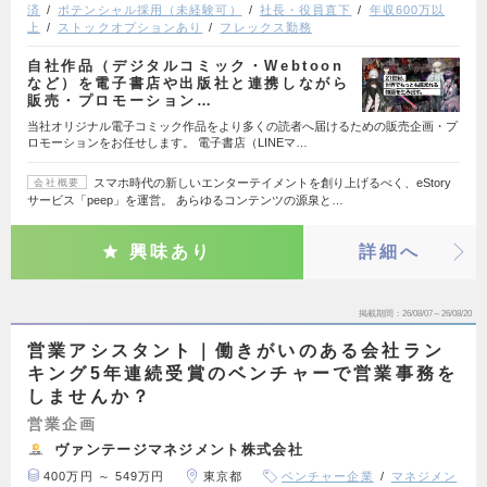
済
ポテンシャル採用（未経験可）
社長・役員直下
年収600万以
上
ストックオプションあり
フレックス勤務
自社作品（デジタルコミック・Webtoon
など）を電子書店や出版社と連携しながら
販売・プロモーション…
当社オリジナル電子コミック作品をより多くの読者へ届けるための販売企画・プ
ロモーションをお任せします。 電子書店（LINEマ…
スマホ時代の新しいエンターテイメントを創り上げるべく、eStory
会社概要
サービス「peep」を運営。 あらゆるコンテンツの源泉と…
興味あり
詳細へ
掲載期間
26/08/07～26/08/20
営業アシスタント｜働きがいのある会社ラン
キング5年連続受賞のベンチャーで営業事務を
しませんか？
営業企画
ヴァンテージマネジメント株式会社
400万円 ～ 549万円
東京都
ベンチャー企業
マネジメン