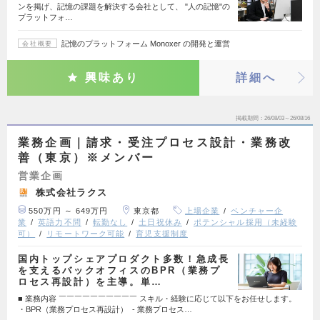
ンを掲げ、記憶の課題を解決する会社として、 "人の記憶"の
プラットフォ…
記憶のプラットフォーム Monoxer の開発と運営
会社概要
興味あり
詳細へ
掲載期間
26/08/03～26/08/16
業務企画｜請求・受注プロセス設計・業務改
善（東京）※メンバー
営業企画
株式会社ラクス
550万円 ～ 649万円
東京都
上場企業
ベンチャー企
業
英語力不問
転勤なし
土日祝休み
ポテンシャル採用（未経験
可）
リモートワーク可能
育児支援制度
国内トップシェアプロダクト多数！急成長
を支えるバックオフィスのBPR（業務プ
ロセス再設計）を主導。単…
■ 業務内容 ￣￣￣￣￣￣￣￣￣￣ スキル・経験に応じて以下をお任せします。
・BPR（業務プロセス再設計） - 業務プロセス…