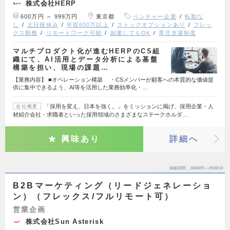
株式会社HERP
600万円 ～ 999万円
東京都
ベンチャー企業
転勤な
し
土日祝休み
年収600万以上
ストックオプションあり
フレッ
クス勤務
リモートワーク可能
副業してもOK
育児支援制度
マルチプロダクト化が進むHERPのCS組
織にて、AI活用とデータ分析による基盤
構築を担い、現場の課題…
【業務内容】 ■オペレーション構築 ・CSメンバーが顧客への本質的な価値提
供に集中できるよう、AI等を活用した業務効率化・…
「採用を変え、日本を強く。」をミッションに掲げ、採用企業・人
会社概要
材紹介会社・求職者といった採用領域のさまざまなステークホルダ…
興味あり
詳細へ
掲載期間
26/08/05～26/08/18
B2Bマーケティング（リードジェネレーショ
ン）（フレックス/フルリモート可）
営業企画
株式会社Sun Asterisk