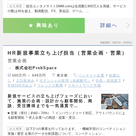
総合エンタメサイトDMM.comは会員数2,900万人を突破、サービス
会社概要
の数は40を超え、動画配信、FX、英会話、ゲーム、…
興味あり
詳細へ
掲載期間
26/07/31～26/08/13
HR新規事業立ち上げ担当（営業企画・営業）
営業企画
株式会社ProbSpace
500万円 ～ 649万円
東京都
ベンチャー企業
転勤な
し
土日祝休み
ポテンシャル採用（未経験可）
社長・役員直下
年収600万以上
フレックス勤務
リモートワーク可能
新規サービスの立ち上げフェーズにおい
て、施策の企画・設計から顧客開拓、商
談、受注獲得までを一気通貫で…
■ 営業（実行｜約60～70%） └ インバウンドリード対応、アウトバウンドによ
る顧客開拓 └ 求人企業への商談・提案・受注…
以下2つの事業を行っております。 ・機械学習のコンペティション
会社概要
実施 / 運営 企業のデータ分析課題について、コンペティション…