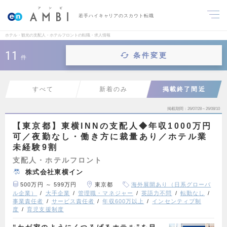
若手ハイキャリアのスカウト転職
ホテル・観光の支配人・ホテルフロントの転職・求人情報
11
条件変更
件
すべて
新着のみ
掲載終了間近
掲載期間
26/07/28～26/08/10
【東京都】東横INNの支配人◆年収1000万円
可／夜勤なし・働き方に裁量あり／ホテル業
未経験9割
支配人・ホテルフロント
株式会社東横イン
500万円 ～ 599万円
東京都
海外展開あり（日系グローバ
ル企業）
大手企業
管理職・マネジャー
英語力不問
転勤なし
事業責任者
サービス責任者
年収600万以上
インセンティブ制
度
育児支援制度