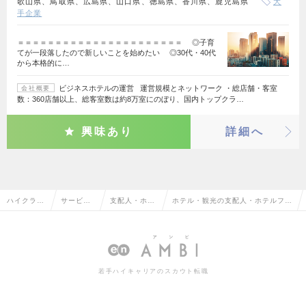
歌山県、鳥取県、広島県、山口県、徳島県、香川県、鹿児島県
大
手企業
＝＝＝＝＝＝＝＝＝＝＝＝＝＝＝＝＝＝＝＝＝＝ ◎子育
てが一段落したので新しいことを始めたい ◎30代・40代
から本格的に…
ビジネスホテルの運営 運営規模とネットワーク ・総店舗・客室
会社概要
数：360店舗以上、総客室数は約8万室にのぼり、国内トップクラ…
興味あり
詳細へ
ハイクラス
サービ
支配人・ホテ
ホテル・観光の支配人・ホテルフロ
求人TOP
ス・流通
ルフロント
ントの転職・求人情報一覧
系
若手ハイキャリアのスカウト転職