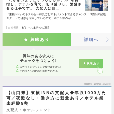
“わが家のようにくつろげるホテル”を目
指し、ホテルを育て、切り盛りし、繁盛さ
せる仕事です。 支配人は自…
『東横INN』のホテルを一棟丸ごとマネジメントできるチャンス！ 9割が未経験
スタートで研修も充実しているので、ホテル業界が…
ビジネスホテルの運営
会社概要
興味あり
詳細へ
興味のある求人に
チェックをつけよう!
興味あり
スカウトのマッチング精度があがる!
その求人への合格可能性がわかる!
掲載期間
26/07/28～26/08/10
【山口県】東横INNの支配人◆年収1000万円
可／夜勤なし・働き方に裁量あり／ホテル業
未経験9割
支配人・ホテルフロント