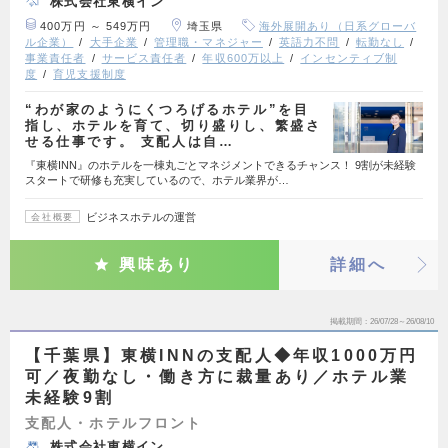
株式会社東横イン
400万円 ～ 549万円
埼玉県
海外展開あり（日系グローバ
ル企業）
大手企業
管理職・マネジャー
英語力不問
転勤なし
事業責任者
サービス責任者
年収600万以上
インセンティブ制
度
育児支援制度
“わが家のようにくつろげるホテル”を目
指し、ホテルを育て、切り盛りし、繁盛さ
せる仕事です。 支配人は自…
『東横INN』のホテルを一棟丸ごとマネジメントできるチャンス！ 9割が未経験
スタートで研修も充実しているので、ホテル業界が…
ビジネスホテルの運営
会社概要
興味あり
詳細へ
掲載期間
26/07/28～26/08/10
【千葉県】東横INNの支配人◆年収1000万円
可／夜勤なし・働き方に裁量あり／ホテル業
未経験9割
支配人・ホテルフロント
株式会社東横イン