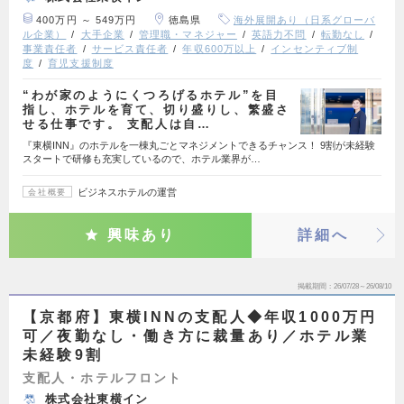
400万円 ～ 549万円
徳島県
海外展開あり（日系グローバ
ル企業）
大手企業
管理職・マネジャー
英語力不問
転勤なし
事業責任者
サービス責任者
年収600万以上
インセンティブ制
度
育児支援制度
“わが家のようにくつろげるホテル”を目
指し、ホテルを育て、切り盛りし、繁盛さ
せる仕事です。 支配人は自…
『東横INN』のホテルを一棟丸ごとマネジメントできるチャンス！ 9割が未経験
スタートで研修も充実しているので、ホテル業界が…
ビジネスホテルの運営
会社概要
興味あり
詳細へ
掲載期間
26/07/28～26/08/10
【京都府】東横INNの支配人◆年収1000万円
可／夜勤なし・働き方に裁量あり／ホテル業
未経験9割
支配人・ホテルフロント
株式会社東横イン