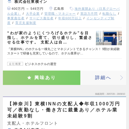
株式会社東横イン
400万円 ～ 549万円
広島県
海外展開あり（日系グローバ
ル企業）
大手企業
管理職・マネジャー
英語力不問
転勤なし
事業責任者
サービス責任者
年収600万以上
インセンティブ制
度
育児支援制度
“わが家のようにくつろげるホテル”を目
指し、ホテルを育て、切り盛りし、繁盛さ
せる仕事です。 支配人は自…
『東横INN』のホテルを一棟丸ごとマネジメントできるチャンス！ 9割が未経験
スタートで研修も充実しているので、ホテル業界が…
ビジネスホテルの運営
会社概要
興味あり
詳細へ
掲載期間
26/07/28～26/08/10
【神奈川】東横INNの支配人◆年収1000万円
可／夜勤なし・働き方に裁量あり／ホテル業
未経験9割
支配人・ホテルフロント