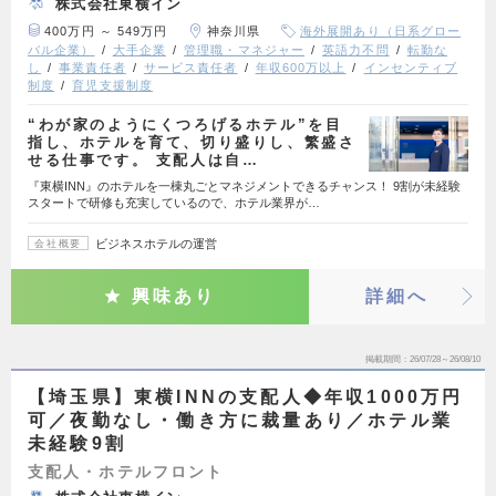
株式会社東横イン
400万円 ～ 549万円
神奈川県
海外展開あり（日系グロー
バル企業）
大手企業
管理職・マネジャー
英語力不問
転勤な
し
事業責任者
サービス責任者
年収600万以上
インセンティブ
制度
育児支援制度
“わが家のようにくつろげるホテル”を目
指し、ホテルを育て、切り盛りし、繁盛さ
せる仕事です。 支配人は自…
『東横INN』のホテルを一棟丸ごとマネジメントできるチャンス！ 9割が未経験
スタートで研修も充実しているので、ホテル業界が…
ビジネスホテルの運営
会社概要
興味あり
詳細へ
掲載期間
26/07/28～26/08/10
【埼玉県】東横INNの支配人◆年収1000万円
可／夜勤なし・働き方に裁量あり／ホテル業
未経験9割
支配人・ホテルフロント