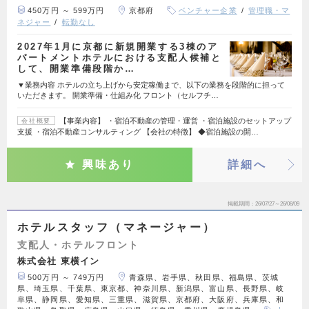
450万円 ～ 599万円
京都府
ベンチャー企業
管理職・マ
ネジャー
転勤なし
2027年1月に京都に新規開業する3棟のア
パートメントホテルにおける支配人候補と
して、開業準備段階か…
▼業務内容 ホテルの立ち上げから安定稼働まで、以下の業務を段階的に担って
いただきます。 開業準備・仕組み化 フロント（セルフチ…
【事業内容】 ・宿泊不動産の管理・運営 ・宿泊施設のセットアップ
会社概要
支援 ・宿泊不動産コンサルティング 【会社の特徴】 ◆宿泊施設の開…
興味あり
詳細へ
掲載期間
26/07/27～26/08/09
ホテルスタッフ（マネージャー）
支配人・ホテルフロント
株式会社 東横イン
500万円 ～ 749万円
青森県、岩手県、秋田県、福島県、茨城
県、埼玉県、千葉県、東京都、神奈川県、新潟県、富山県、長野県、岐
阜県、静岡県、愛知県、三重県、滋賀県、京都府、大阪府、兵庫県、和