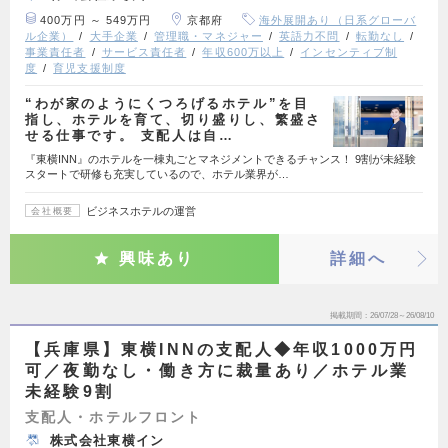
400万円 ～ 549万円
京都府
海外展開あり（日系グローバ
ル企業）
大手企業
管理職・マネジャー
英語力不問
転勤なし
事業責任者
サービス責任者
年収600万以上
インセンティブ制
度
育児支援制度
“わが家のようにくつろげるホテル”を目
指し、ホテルを育て、切り盛りし、繁盛さ
せる仕事です。 支配人は自…
『東横INN』のホテルを一棟丸ごとマネジメントできるチャンス！ 9割が未経験
スタートで研修も充実しているので、ホテル業界が…
ビジネスホテルの運営
会社概要
興味あり
詳細へ
掲載期間
26/07/28～26/08/10
【兵庫県】東横INNの支配人◆年収1000万円
可／夜勤なし・働き方に裁量あり／ホテル業
未経験9割
支配人・ホテルフロント
株式会社東横イン