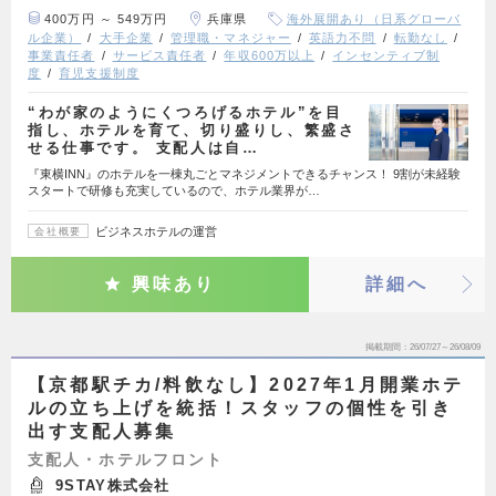
400万円 ～ 549万円
兵庫県
海外展開あり（日系グローバ
ル企業）
大手企業
管理職・マネジャー
英語力不問
転勤なし
事業責任者
サービス責任者
年収600万以上
インセンティブ制
度
育児支援制度
“わが家のようにくつろげるホテル”を目
指し、ホテルを育て、切り盛りし、繁盛さ
せる仕事です。 支配人は自…
『東横INN』のホテルを一棟丸ごとマネジメントできるチャンス！ 9割が未経験
スタートで研修も充実しているので、ホテル業界が…
ビジネスホテルの運営
会社概要
興味あり
詳細へ
掲載期間
26/07/27～26/08/09
【京都駅チカ/料飲なし】2027年1月開業ホテ
ルの立ち上げを統括！スタッフの個性を引き
出す支配人募集
支配人・ホテルフロント
9STAY株式会社