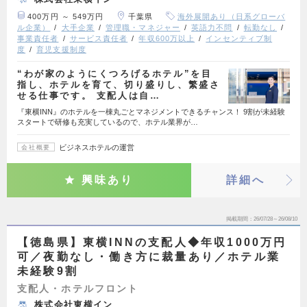
400万円 ～ 549万円
千葉県
海外展開あり（日系グローバ
ル企業）
大手企業
管理職・マネジャー
英語力不問
転勤なし
事業責任者
サービス責任者
年収600万以上
インセンティブ制
度
育児支援制度
“わが家のようにくつろげるホテル”を目
指し、ホテルを育て、切り盛りし、繁盛さ
せる仕事です。 支配人は自…
『東横INN』のホテルを一棟丸ごとマネジメントできるチャンス！ 9割が未経験
スタートで研修も充実しているので、ホテル業界が…
ビジネスホテルの運営
会社概要
興味あり
詳細へ
掲載期間
26/07/28～26/08/10
【徳島県】東横INNの支配人◆年収1000万円
可／夜勤なし・働き方に裁量あり／ホテル業
未経験9割
支配人・ホテルフロント
株式会社東横イン