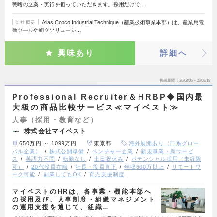
戦略の立案・実行を担っていただきます。採用だけで…
Atlas Copco Industrial Technique（産業技術事業本部）は、産業用電
会社概要
動ツールや組立ソリューシ…
興味あり
詳細へ
掲載期間
26/08/06～26/08/19
Professional Recruiter＆HRBP◆国内最
大級の商品比較サービス≪マイベスト≫
人事（採用・教育など）
株式会社マイベスト
650万円 ～ 1099万円
東京都
海外展開あり（日系グロー
バル企業）
株式公開準備
ベンチャー企業
新規事業・新サービ
ス
英語力不問
転勤なし
土日祝休み
ポテンシャル採用（未経験
可）
20代役員在籍
社長・役員直下
年収600万以上
リモートワ
ーク可能
副業してもOK
育児支援制度
マイベストのHRは、各事業・機能本部へ
の採用及び、人事制度・組織マネジメント
の運用支援を通じて、組織…