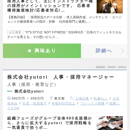
採用人事として、主にインストラクター職
の採用がメインミッションです。 応募者
獲得施策検討/応募者対応/…
【業務詳細】 ・採用状況のデータ分析 ・求人原稿作成、メンテナンス ・エージ
ェントや媒体業者への指示・折衝 ・社内各部門と連携し…
“IT'S STYLE. NOT FITNESS.” 2016年6月「日本のフィットネスカル
会社概要
チャーを変える」その想いからス…
興味あり
詳細へ
掲載期間
26/08/05～26/08/18
株式会社yutori 人事・採用マネージャー
人事（採用・教育など）
株式会社yutori
400万円 ～ 699万円
東京都
上場企業
転勤なし
土日
祝休み
社長・役員直下
年収600万以上
フレックス勤務
副業し
てもOK
組織フェーズがグループ全体400名規模か
ら、さらに拡大するyutori で採用戦略を
一気通貫で担うポ…