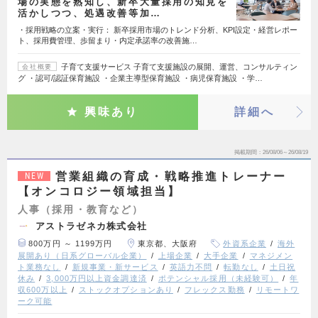
場の実態を熟知し、新卒大量採用の知見を
活かしつつ、処遇改善等加…
・採用戦略の立案・実行： 新卒採用市場のトレンド分析、KPI設定・経営レポー
ト、採用費管理、歩留まり・内定承諾率の改善施…
子育て支援サービス 子育て支援施設の展開、運営、コンサルティン
会社概要
グ ・認可/認証保育施設 ・企業主導型保育施設 ・病児保育施設 ・学…
興味あり
詳細へ
掲載期間
26/08/06～26/08/19
営業組織の育成・戦略推進トレーナー
NEW
【オンコロジー領域担当】
人事（採用・教育など）
アストラゼネカ株式会社
800万円 ～ 1199万円
東京都、大阪府
外資系企業
海外
展開あり（日系グローバル企業）
上場企業
大手企業
マネジメン
ト業務なし
新規事業・新サービス
英語力不問
転勤なし
土日祝
休み
3,000万円以上資金調達済
ポテンシャル採用（未経験可）
年
収600万以上
ストックオプションあり
フレックス勤務
リモートワ
ーク可能