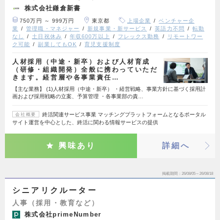
株式会社鎌倉新書
750万円 ～ 999万円
東京都
上場企業
ベンチャー企
業
管理職・マネジャー
新規事業・新サービス
英語力不問
転勤
なし
土日祝休み
年収600万以上
フレックス勤務
リモートワー
ク可能
副業してもOK
育児支援制度
人材採用（中途・新卒）および人材育成
（研修・組織開発）全般に携わっていただ
きます。経営層や各事業責任…
【主な業務】 (1)人材採用（中途・新卒） ・経営戦略、事業方針に基づく採用計
画および採用戦略の立案、予算管理 ・各事業部の責…
終活関連サービス事業 マッチングプラットフォームとなるポータル
会社概要
サイト運営を中心とした、終活に関わる情報サービスの提供
興味あり
詳細へ
掲載期間
26/08/05～26/08/18
シニアリクルーター
人事（採用・教育など）
株式会社primeNumber