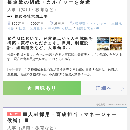
長企業の組織・カルチャーを創造
人事（採用・教育など）
株式会社大泉工場
800万円 ～ 999万円
埼玉県
管理職・マネジャー
土日祝
休み
社長・役員直下
年収600万以上
副業してもOK
変革期において、経営視点から人事戦略を
構築・実行いただきます。採用、制度設
計、組織開発など、人事領域…
代表や役員と共に、会社の未来を創る人事戦略の責任者としてご活躍いただきま
す。現在の従業員は約50名。これから100名、2…
1.各種機械器具の製品製造販売 2.不動産の賃貸 3.食料品、飲料品、
会社概要
農産物、食品添加物の卸売、小売並びに輸出入業務 4.一般…
興味あり
詳細へ
掲載期間
26/08/05～26/08/18
🟥人材採用・育成担当（マネージャー
NEW
候補）🟥
人事（採用・教育など）