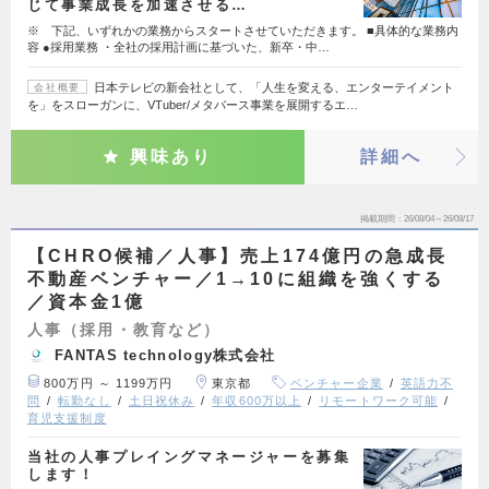
じて事業成長を加速させる…
※ 下記、いずれかの業務からスタートさせていただきます。 ■具体的な業務内
容 ●採用業務 ・全社の採用計画に基づいた、新卒・中…
日本テレビの新会社として、「人生を変える、エンターテイメント
会社概要
を」をスローガンに、VTuber/メタバース事業を展開するエ…
興味あり
詳細へ
掲載期間
26/08/04～26/08/17
【CHRO候補／人事】売上174億円の急成長
不動産ベンチャー／1→10に組織を強くする
／資本金1億
人事（採用・教育など）
FANTAS technology株式会社
800万円 ～ 1199万円
東京都
ベンチャー企業
英語力不
問
転勤なし
土日祝休み
年収600万以上
リモートワーク可能
育児支援制度
当社の人事プレイングマネージャーを募集
します！