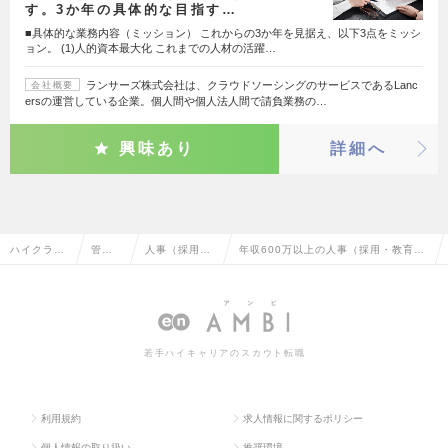
す。3か年の具体的な目指す…
■具体的な業務内容（ミッション） これからの3か年を見据え、以下3点をミッシ
ョン。 (1)人的資本最大化 これまでの人材の活躍…
ランサーズ株式会社は、クラウドソーシングのサービスであるLanc
会社概要
ersの運営している企業。個人間や個人法人間で請負業務の…
興味あり
詳細へ
ハイクラス
管理
人事（採用・
年収600万以上の人事（採用・教育な
求人TOP
部門
教育など）
ど）の転職・求人情報一覧
系
若手ハイキャリアのスカウト転職
利用規約
求人情報に関するポリシー
個人情報の取り扱い
推奨環境