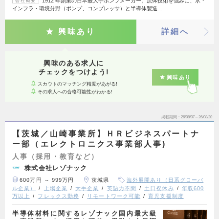
1912 年創業の日本最大手ポンプメーカー。流体技術を強みに、水・
会社概要
インフラ・環境分野（ポンプ、コンプレッサ）と半導体製造…
興味あり
詳細へ
興味のある求人に
チェックをつけよう!
興味あり
スカウトのマッチング精度があがる!
その求人への合格可能性がわかる!
掲載期間
26/08/07～26/08/20
【茨城／山崎事業所】ＨＲビジネスパートナ
ー部（エレクトロニクス事業部人事)
人事（採用・教育など）
株式会社レゾナック
600万円 ～ 999万円
茨城県
海外展開あり（日系グローバ
ル企業）
上場企業
大手企業
英語力不問
土日祝休み
年収600
万以上
フレックス勤務
リモートワーク可能
育児支援制度
半導体材料に関するレゾナック国内最大級