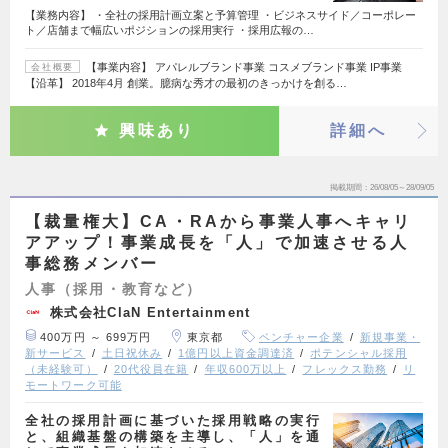
【業務内容】 ・全社の採用計画立案と予算管理 ・ビジネスサイド／コーポレー
ト／店舗まで幅広いポジションの採用実行 ・採用広報の…
【事業内容】 アパレルブランド事業 コスメブランド事業 IP事業
会社概要
【沿革】 2018年4月 創業。臆病な秀才の最初のきっかけを創る…
興味あり
詳細へ
掲載期間
26/08/05～28/09/05
【裁量権大】CA・RAから事業人事へキャリ
アアップ！事業成長を「人」で加速させる人
事総務メンバー
人事（採用・教育など）
株式会社ClaN Entertainment
400万円 ～ 699万円
東京都
ベンチャー企業
新規事業・
新サービス
土日祝休み
1億円以上資金調達済
ポテンシャル採用
（未経験可）
20代役員在籍
年収600万以上
フレックス勤務
リ
モートワーク可能
全社の採用計画に基づいた採用戦略の実行
と、組織基盤の構築を主導し、「人」を通