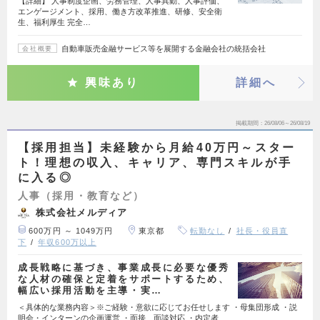
【詳細】 人事制度企画、労務管理、人事異動、人事評価、
エンゲージメント、採用、働き方改革推進、研修、安全衛
生、福利厚生 完全…
自動車販売金融サービス等を展開する金融会社の統括会社
会社概要
興味あり
詳細へ
掲載期間
26/08/06～26/08/19
【採用担当】未経験から月給40万円～スター
ト！理想の収入、キャリア、専門スキルが手
に入る◎
人事（採用・教育など）
株式会社メルディア
600万円 ～ 1049万円
東京都
転勤なし
社長・役員直
下
年収600万以上
成長戦略に基づき、事業成長に必要な優秀
な人材の確保と定着をサポートするため、
幅広い採用活動を主導・実…
＜具体的な業務内容＞※ご経験・意欲に応じてお任せします ・母集団形成 ・説
明会・インターンの企画運営 ・面接、面談対応 ・内定者…