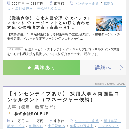
500万円 ～ 899万円
東京都
ベンチャー企業
転勤な
し
土日祝休み
年収600万以上
《業務内容》 ◇求人票管理 ◇ダイレクト
スカウト ◇エージェントとの打ち合わせ
対応 ◇候補者対応（応募～入社…
【業務詳細】 1. 中途採用における採用戦略の立案及び実行 ・採用ターゲットの
要件定義、ペルソナ設定等ソーシングプロセスから…
私達ムービン・ストラテジック・キャリアはコンサルティング業界
会社概要
を中心に転職支援を提供している人材紹介会社です。 現在では、…
興味あり
詳細へ
掲載期間
26/08/05～26/08/18
【インセンティブあり】 採用人事＆両面型コ
ンサルタント（マネージャー候補）
人事（採用・教育など）
株式会社ROLEUP
450万円 ～ 699万円
東京都
ベンチャー企業
新規事業・
新サービス
転勤なし
土日祝休み
年収600万以上
インセンティ