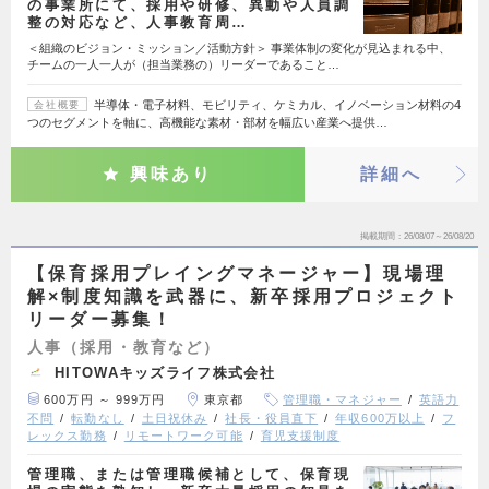
の事業所にて、採用や研修、異動や人員調
整の対応など、人事教育周…
＜組織のビジョン・ミッション／活動方針＞ 事業体制の変化が見込まれる中、
チームの一人一人が（担当業務の）リーダーであること…
半導体・電子材料、モビリティ、ケミカル、イノベーション材料の4
会社概要
つのセグメントを軸に、高機能な素材・部材を幅広い産業へ提供…
興味あり
詳細へ
掲載期間
26/08/07～26/08/20
【保育採用プレイングマネージャー】現場理
解×制度知識を武器に、新卒採用プロジェクト
リーダー募集！
人事（採用・教育など）
HITOWAキッズライフ株式会社
600万円 ～ 999万円
東京都
管理職・マネジャー
英語力
不問
転勤なし
土日祝休み
社長・役員直下
年収600万以上
フ
レックス勤務
リモートワーク可能
育児支援制度
管理職、または管理職候補として、保育現