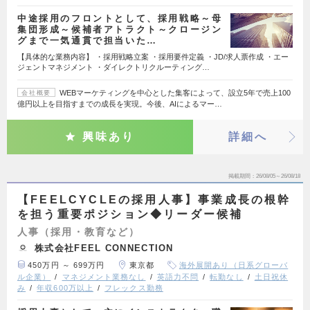
中途採用のフロントとして、採用戦略～母
集団形成～候補者アトラクト～クロージン
グまで一気通貫で担当いた…
【具体的な業務内容】 ・採用戦略立案 ・採用要件定義 ・JD/求人票作成 ・エー
ジェントマネジメント ・ダイレクトリクルーティング…
WEBマーケティングを中心とした集客によって、設立5年で売上100
会社概要
億円以上を目指すまでの成長を実現。今後、AIによるマー…
興味あり
詳細へ
掲載期間
26/08/05～26/08/18
【FEELCYCLEの採用人事】事業成長の根幹
を担う重要ポジション◆リーダー候補
人事（採用・教育など）
株式会社FEEL CONNECTION
450万円 ～ 699万円
東京都
海外展開あり（日系グローバ
ル企業）
マネジメント業務なし
英語力不問
転勤なし
土日祝休
み
年収600万以上
フレックス勤務