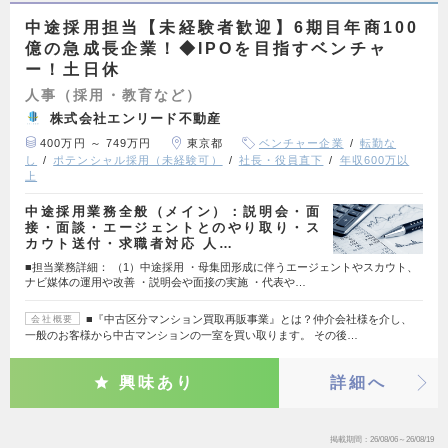
中途採用担当【未経験者歓迎】6期目年商100
億の急成長企業！◆IPOを目指すベンチャ
ー！土日休
人事（採用・教育など）
株式会社エンリード不動産
400万円 ～ 749万円
東京都
ベンチャー企業
転勤な
し
ポテンシャル採用（未経験可）
社長・役員直下
年収600万以
上
中途採用業務全般（メイン）：説明会・面
接・面談・エージェントとのやり取り・ス
カウト送付・求職者対応 人…
■担当業務詳細： （1）中途採用 ・母集団形成に伴うエージェントやスカウト、
ナビ媒体の運用や改善 ・説明会や面接の実施 ・代表や…
■『中古区分マンション買取再販事業』とは？仲介会社様を介し、
会社概要
一般のお客様から中古マンションの一室を買い取ります。 その後…
興味あり
詳細へ
掲載期間
26/08/06～26/08/19