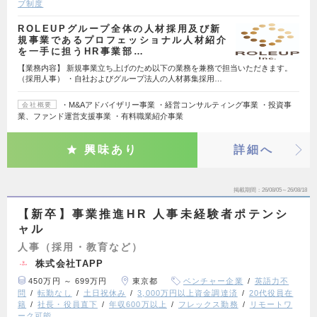
ブ制度
ROLEUPグループ全体の人材採用及び新
規事業であるプロフェッショナル人材紹介
を一手に担うHR事業部…
【業務内容】 新規事業立ち上げのため以下の業務を兼務で担当いただきます。
（採用人事） ・自社およびグループ法人の人材募集採用…
・M&Aアドバイザリー事業 ・経営コンサルティング事業 ・投資事
会社概要
業、ファンド運営支援事業 ・有料職業紹介事業
興味あり
詳細へ
掲載期間
26/08/05～26/08/18
【新卒】事業推進HR 人事未経験者ポテンシ
ャル
人事（採用・教育など）
株式会社TAPP
450万円 ～ 699万円
東京都
ベンチャー企業
英語力不
問
転勤なし
土日祝休み
3,000万円以上資金調達済
20代役員在
籍
社長・役員直下
年収600万以上
フレックス勤務
リモートワ
ーク可能