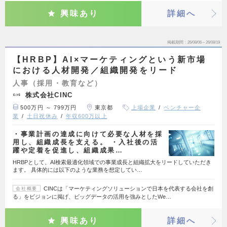
興味あり
詳細へ
掲載期間
26/08/06～26/08/19
【HRBP】AI×マーケティングという新市場
における人材開発／組織開発をリード
人事（採用・教育など）
株式会社CINC
500万円 ～ 799万円
東京都
上場企業
ベンチャー企
業
土日祝休み
年収600万以上
・事業計画の達成に向けて必要な人材を採
用し、組織成長を支える。 ・入社後の活
躍や定着を促進し、組織成果…
HRBPとして、AI検索最適化領域での事業成長と組織拡大をリードしていただき
ます。 具体的には以下のような業務を想定してい…
CINCは「マーケティングソリューションで日本を代表する会社を創
会社概要
る」をビジョンに掲げ、ビッグデータの活用を強みとしたWe…
興味あり
詳細へ