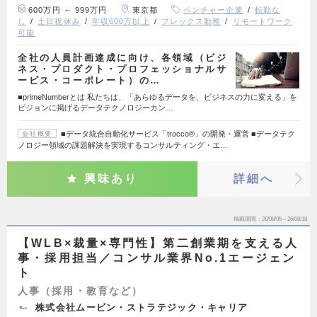
600万円 ～ 999万円
東京都
ベンチャー企業
転勤な
し
土日祝休み
年収600万以上
フレックス勤務
リモートワーク
可能
全社の人員計画達成に向け、各領域（ビジ
ネス・プロダクト・プロフェッショナルサ
ービス・コーポレート）の…
■primeNumberとは 私たちは、「あらゆるデータを、ビジネスの力に変える」を
ビジョンに掲げるデータテクノロジーカン…
■データ統合自動化サービス「trocco®」の開発・運営 ■データテク
会社概要
ノロジー領域の課題解決を実現するコンサルティング・エ…
興味あり
詳細へ
掲載期間
26/08/05～26/08/18
【WLB×裁量×専門性】第二創業期を支える人
事・採用担当／コンサル業界No.1エージェン
ト
人事（採用・教育など）
株式会社ムービン・ストラテジック・キャリア