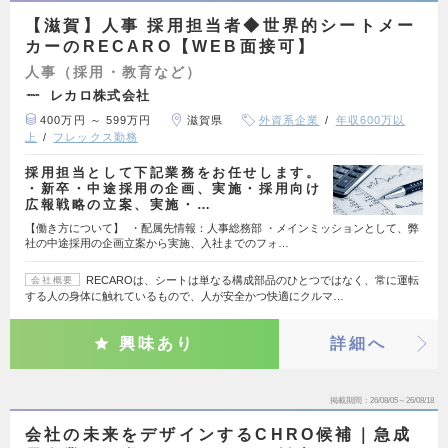
【滋賀】人事 採用担当者◆世界的シートメー
カーのRECARO【WEB面接可】
人事（採用・教育など）
レカロ株式会社
400万円 ～ 599万円
滋賀県
外資系企業
年収600万以
上
フレックス勤務
採用担当として下記業務をお任せします。
・新卒・中途採用の企画、実施・採用向け
広報戦略の立案、実施・…
【働き方について】 ・配属先情報：人事総務部 ・メインミッションとして、弊
社の中途採用の企画立案から実施、入社までのフォ…
RECAROは、シートは単なる構成部品のひとつではなく、常に運転
会社概要
する人の身体に触れているもので、人が安全かつ快適にクルマ…
興味あり
詳細へ
掲載期間
26/08/05～26/08/18
会社の未来をデザインするCHRO候補｜急成