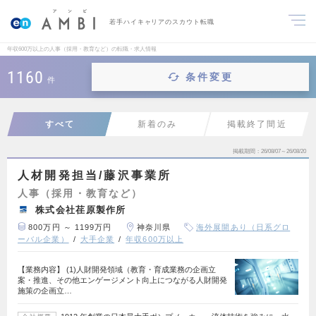
若手ハイキャリアのスカウト転職
年収600万以上の人事（採用・教育など）の転職・求人情報
1160
条件変更
件
すべて
新着のみ
掲載終了間近
掲載期間
26/08/07～26/08/20
人材開発担当/藤沢事業所
人事（採用・教育など）
株式会社荏原製作所
800万円 ～ 1199万円
神奈川県
海外展開あり（日系グロ
ーバル企業）
大手企業
年収600万以上
【業務内容】 (1)人財開発領域（教育・育成業務の企画立
案・推進、その他エンゲージメント向上につながる人財開発
施策の企画立…