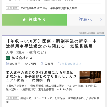
戸建分譲事業 注文住宅・請負事業 賃貸収入事業
会社概要
興味あり
詳細へ
掲載期間
26/08/06～26/09/08
【年収～650万】医療・調剤事業の新卒・中
途採用◆手法選定から関わる一気通貫採用
人事（採用・教育など）
株式会社ミズ
500万円 ～ 649万円
佐賀県
年収600万以上
求人媒体の選定やSNS運用による母集団
形成から、各事業部とのすり合わせ、カジ
ュアル面談・一次面接、内…
＜具体的な業務＞ ・母集団形成（求人媒体の選定、ベンダー折衝、契約対応、
媒体運用） ・応募者対応、選考進捗管理（ＡＴＳの利用…
調剤薬局、ドラッグストア、化粧品店、漢方相談薬局、介護福祉事
会社概要
業