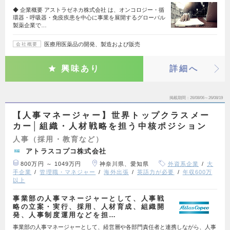
◆ 企業概要 アストラゼネカ株式会社 は、オンコロジー・循
環器・呼吸器・免疫疾患を中心に事業を展開するグローバル
製薬企業で…
医療用医薬品の開発、製造および販売
会社概要
興味あり
詳細へ
掲載期間
26/08/06～26/08/19
【人事マネージャー】世界トップクラスメー
カー│組織・人材戦略を担う中核ポジション
人事（採用・教育など）
アトラスコプコ株式会社
800万円 ～ 1049万円
神奈川県、愛知県
外資系企業
大
手企業
管理職・マネジャー
海外出張
英語力が必要
年収600万
以上
事業部の人事マネージャーとして、人事戦
略の立案・実行、採用、人材育成、組織開
発、人事制度運用などを担…
事業部の人事マネージャーとして、経営層や各部門責任者と連携しながら、人事