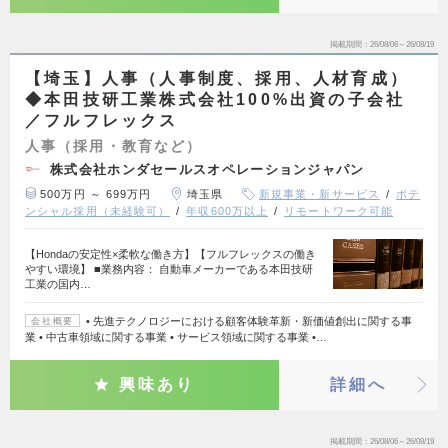
掲載期間
26/08/06～26/08/19
【埼玉】人事（人事制度、採用、人材育成）
◆本田技研工業株式会社100%出資の子会社
／フルフレックス
人事（採用・教育など）
株式会社ホンダセールスオペレーションジャパン
500万円 ～ 699万円
埼玉県
新規事業・新サービス
ポテ
ンシャル採用（未経験可）
年収600万以上
リモートワーク可能
【Hondaの安定性×柔軟な働き方】【フルフレックスの働き
やすい環境】 ■業務内容： 自動車メーカーである本田技研
工業の国内…
• 先進テクノロジーにおける顧客体験革新・新価値創出に関する事
会社概要
業 • 中古車領域に関する事業 • サービス領域に関する事業 •…
興味あり
詳細へ
掲載期間
26/08/06～26/08/19