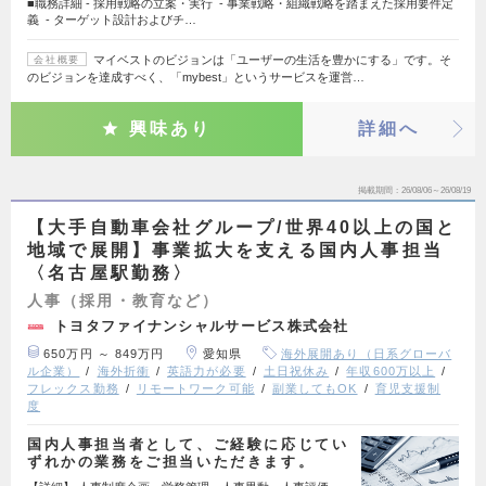
■職務詳細 - 採用戦略の立案・実行 - 事業戦略・組織戦略を踏まえた採用要件定
義 - ターゲット設計およびチ…
マイベストのビジョンは「ユーザーの生活を豊かにする」です。そ
会社概要
のビジョンを達成すべく、「mybest」というサービスを運営…
興味あり
詳細へ
掲載期間
26/08/06～26/08/19
【大手自動車会社グループ/世界40以上の国と
地域で展開】事業拡大を支える国内人事担当
〈名古屋駅勤務〉
人事（採用・教育など）
トヨタファイナンシャルサービス株式会社
650万円 ～ 849万円
愛知県
海外展開あり（日系グローバ
ル企業）
海外折衝
英語力が必要
土日祝休み
年収600万以上
フレックス勤務
リモートワーク可能
副業してもOK
育児支援制
度
国内人事担当者として、ご経験に応じてい
ずれかの業務をご担当いただきます。