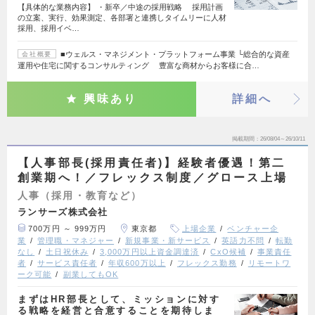
【具体的な業務内容】 ・新卒／中途の採用戦略 採用計画
の立案、実行、効果測定、各部署と連携しタイムリーに人材
採用、採用イベ…
■ウェルス・マネジメント・プラットフォーム事業 └総合的な資産
会社概要
運用や住宅に関するコンサルティング 豊富な商材からお客様に合…
興味あり
詳細へ
掲載期間
26/08/04～26/10/11
【人事部長(採用責任者)】経験者優遇！第二
創業期へ！／フレックス制度／グロース上場
人事（採用・教育など）
ランサーズ株式会社
700万円 ～ 999万円
東京都
上場企業
ベンチャー企
業
管理職・マネジャー
新規事業・新サービス
英語力不問
転勤
なし
土日祝休み
3,000万円以上資金調達済
CxO候補
事業責任
者
サービス責任者
年収600万以上
フレックス勤務
リモートワ
ーク可能
副業してもOK
まずはHR部長として、ミッションに対す
る戦略を経営と合意することを期待しま