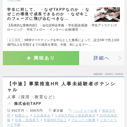
学生に対して、 ・なぜTAPPなのか ・な
ぜこの環境で成長できるのか ・なぜ今こ
のフェーズに飛び込むべきな…
【具体的な業務内容】 ・会社説明会実施 ・学生面談/面接 ・学生アトラクト/ク
ロージング ・学生フォロー ・インターン企画/運営 ・…
WEBマーケティングを中心とした集客によって、設立5年で売上100
会社概要
億円以上を目指すまでの成長を実現。今後、AIによるマー…
興味あり
詳細へ
掲載期間
26/08/05～26/08/18
【中途】事業推進HR 人事未経験者ポテンシ
ャル
人事（採用・教育など）
株式会社TAPP
450万円 ～ 699万円
東京都
ベンチャー企業
英語力不
問
転勤なし
土日祝休み
3,000万円以上資金調達済
20代役員在
籍
社長・役員直下
年収600万以上
フレックス勤務
リモートワ
ーク可能