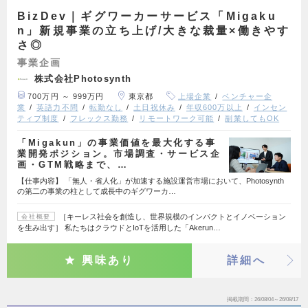
BizDev｜ギグワーカーサービス「Migaku
n」新規事業の立ち上げ/大きな裁量×働きやす
さ◎
事業企画
株式会社Photosynth
700万円 ～ 999万円
東京都
上場企業
ベンチャー企
業
英語力不問
転勤なし
土日祝休み
年収600万以上
インセン
ティブ制度
フレックス勤務
リモートワーク可能
副業してもOK
「Migakun」の事業価値を最大化する事
業開発ポジション。市場調査・サービス企
画・GTM戦略まで、…
【仕事内容】 「無人・省人化」が加速する施設運営市場において、Photosynth
の第二の事業の柱として成長中のギグワーカ…
［キーレス社会を創造し、世界規模のインパクトとイノベーション
会社概要
を生み出す］ 私たちはクラウドとIoTを活用した「Akerun…
興味あり
詳細へ
掲載期間
26/08/04～26/08/17