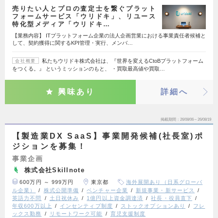
売りたい人とプロの査定士を繋ぐプラット
フォームサービス「ウリドキ」、リユース
特化型メディア「ウリドキ…
【業務内容】 ITプラットフォーム企業の法人企画営業における事業責任者候補と
して、契約獲得に関するKPI管理・実行、メンバ…
私たちウリドキ株式会社は、『世界を変えるCtoBプラットフォーム
会社概要
をつくる。』 というミッションのもと、 ・買取最高値や買取…
興味あり
詳細へ
掲載期間
26/08/06～26/08/19
【製造業DX SaaS】事業開発候補(社長室)ポ
ジションを募集！
事業企画
株式会社Skillnote
600万円 ～ 999万円
東京都
海外展開あり（日系グローバ
ル企業）
株式公開準備
ベンチャー企業
新規事業・新サービス
英語力不問
土日祝休み
1億円以上資金調達済
社長・役員直下
年収600万以上
インセンティブ制度
ストックオプションあり
フレ
ックス勤務
リモートワーク可能
育児支援制度