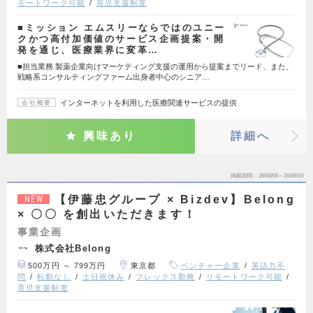
モートワーク可能
育児支援制度
■ミッション エムスリーならではのユニー
クかつ高付加価値のサービス企画提案・開
発を通じ、医療業界に変革…
■担当業務 製薬企業向けマーケティング支援の運用から提案までリード、また、
戦略系コンサルティングファーム出身者中心のシニア…
インターネットを利用した医療関連サービスの提供
会社概要
興味あり
詳細へ
掲載期間
26/08/06～26/08/19
【伊藤忠グループ × Bizdev】Belong
NEW
× 〇〇 を創出いただきます！
事業企画
株式会社Belong
500万円 ～ 799万円
東京都
ベンチャー企業
英語力不
問
転勤なし
土日祝休み
フレックス勤務
リモートワーク可能
育児支援制度