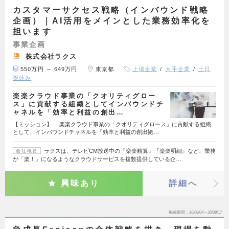
カスタマーサクセス戦略（インバウンド戦略
企画）｜AI活用をメインとした業務効率化を
担います
事業企画
株式会社ラクス
550万円 ～ 649万円
東京都
上場企業
大手企業
土日
祝休み
楽楽クラウド事業の「クオリティグロー
ス」に貢献する組織としてインバウンドチ
ャネルを「効率と利益の創出…
【ミッション】 楽楽クラウド事業の「クオリティグロース」に貢献する組織
として、インバウンドチャネルを「効率と利益の創出拠…
ラクスは、テレビCM放送中の『楽楽精算』『楽楽明細』など、業務
会社概要
が「楽！」になるようなクラウドサービスを複数提供している企…
興味あり
詳細へ
掲載期間
26/08/04～26/08/17