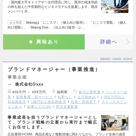
・国内最大手キャリアや一次代理店に対し、既存の端末供給
の枠を超えた中長期的なビジネスモデルを提案します。既存
メンバーと共…
Belongは「にこスマ」（個人向け販売）、「にこスマ買取」（個人
会社概要
向け買取）、「Belong One」（法人向け販売・レ…
興味あり
詳細へ
掲載期間
26/08/06～26/08/19
ブランドマネージャー（事業推進）
事業企画
株式会社Oxxx
400万円 ～ 699万円
福岡県
株式公開準備
ベンチャー企
業
新規事業・新サービス
転勤なし
土日祝休み
3,000万円以上
資金調達済
1億円以上資金調達済
社長・役員直下
ストックオプシ
ョンあり
副業してもOK
育児支援制度
事業成長を担うブランドマネージャーとし
て、ブランド戦略の立案から実行まで幅広
くお任せします。
広告運用やCRM、商品企画など複数領域に関わりながら、ブランド全体の成長