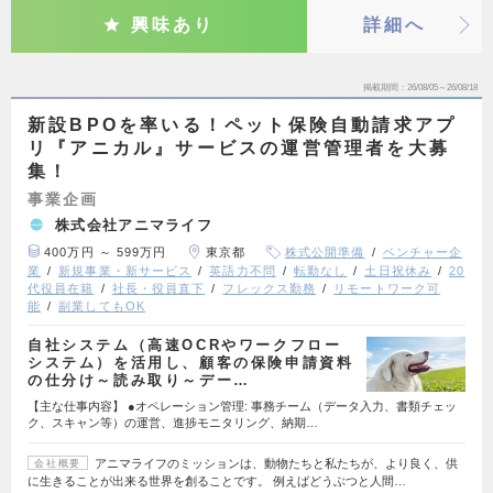
興味あり
詳細へ
掲載期間
26/08/05～26/08/18
新設BPOを率いる！ペット保険自動請求アプ
リ『アニカル』サービスの運営管理者を大募
集！
事業企画
株式会社アニマライフ
400万円 ～ 599万円
東京都
株式公開準備
ベンチャー企
業
新規事業・新サービス
英語力不問
転勤なし
土日祝休み
20
代役員在籍
社長・役員直下
フレックス勤務
リモートワーク可
能
副業してもOK
自社システム（高速OCRやワークフロー
システム）を活用し、顧客の保険申請資料
の仕分け～読み取り～デー…
【主な仕事内容】 ●オペレーション管理: 事務チーム（データ入力、書類チェッ
ク、スキャン等）の運営、進捗モニタリング、納期…
アニマライフのミッションは、動物たちと私たちが、より良く、供
会社概要
に生きることが出来る世界を創ることです。 例えばどうぶつと人間…