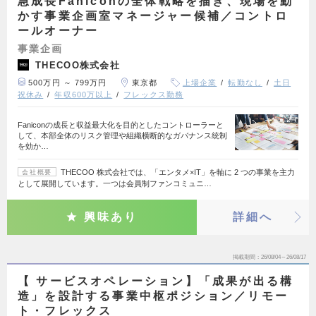
急成長Faniconの全体戦略を描き、現場を動
かす事業企画室マネージャー候補／コントロ
ールオーナー
事業企画
THECOO株式会社
500万円 ～ 799万円
東京都
上場企業
転勤なし
土日
祝休み
年収600万以上
フレックス勤務
Faniconの成長と収益最大化を目的としたコントローラーと
して、本部全体のリスク管理や組織横断的なガバナンス統制
を効か…
THECOO 株式会社では、「エンタメ×IT」を軸に 2 つの事業を主力
会社概要
として展開しています。一つは会員制ファンコミュニ…
興味あり
詳細へ
掲載期間
26/08/04～26/08/17
【 サービスオペレーション】「成果が出る構
造」を設計する事業中枢ポジション／リモー
ト・フレックス