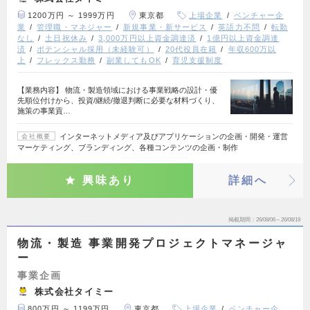
1200万円 ～ 1999万円
東京都
上場企業
ベンチャー企
業
管理職・マネジャー
新規事業・新サービス
英語力不問
転勤
なし
土日祝休み
3,000万円以上資金調達済
1億円以上資金調達
済
ポテンシャル採用（未経験可）
20代役員在籍
年収600万以
上
フレックス勤務
副業してもOK
育児支援制度
【業務内容】 物流・製造領域における事業戦略の設計・優
先順位付けから、投資/継続/撤退判断に必要な材料づくり、
施策の事業貢…
インターネットメディア及びアプリケーションの企画・開発・運営
会社概要
マーケティング、ブランディング、各種コンテンツの企画・制作
興味あり
詳細へ
掲載期間
26/08/06～26/08/19
物流・製造 事業開発プロジェクトマネージャ
ー
事業企画
株式会社タイミー
800万円 ～ 1199万円
東京都
上場企業
ベンチャー企