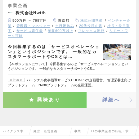
事業企画
株式会社Nwith
500万円 ～ 799万円
東京都
株式公開準備
ベンチャー企
業
管理職・マネジャー
土日祝休み
20代役員在籍
社長・役員直
下
サービス責任者
年収600万以上
フレックス勤務
リモートワ
ーク可能
今回募集するのは「サービスオペレーショ
ン」というポジションです。 一般的なカ
スタマーサポートやCSとは…
【本ポジションについて】 今回募集するのは「サービスオペレーション」とい
うポジションです。 一般的なカスタマーサポートやCS…
パーソナル食事指導サービスCHONPSの企画運営。 管理栄養士向け
会社概要
プラットフォーム、Nwithプラットフォームの企画運営。…
興味あり
詳細へ
ハイクラス求人
経営・経営企画・事
事業企
ITの事業企画の転職・求人