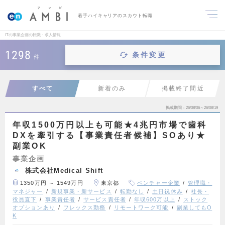
若手ハイキャリアのスカウト転職
ITの事業企画の転職・求人情報
1298
条件変更
件
すべて
新着のみ
掲載終了間近
掲載期間
26/08/06～26/08/19
年収1500万円以上も可能★4兆円市場で歯科
DXを牽引する【事業責任者候補】SOあり★
副業OK
事業企画
株式会社Medical Shift
1350万円 ～ 1549万円
東京都
ベンチャー企業
管理職・
マネジャー
新規事業・新サービス
転勤なし
土日祝休み
社長・
役員直下
事業責任者
サービス責任者
年収600万以上
ストック
オプションあり
フレックス勤務
リモートワーク可能
副業してもO
K