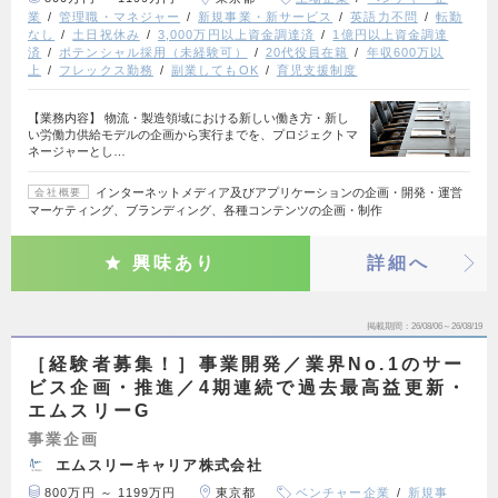
業
管理職・マネジャー
新規事業・新サービス
英語力不問
転勤
なし
土日祝休み
3,000万円以上資金調達済
1億円以上資金調達
済
ポテンシャル採用（未経験可）
20代役員在籍
年収600万以
上
フレックス勤務
副業してもOK
育児支援制度
【業務内容】 物流・製造領域における新しい働き方・新し
い労働力供給モデルの企画から実行までを、プロジェクトマ
ネージャーとし…
インターネットメディア及びアプリケーションの企画・開発・運営
会社概要
マーケティング、ブランディング、各種コンテンツの企画・制作
興味あり
詳細へ
掲載期間
26/08/06～26/08/19
［経験者募集！］事業開発／業界No.1のサー
ビス企画・推進／4期連続で過去最高益更新・
エムスリーG
事業企画
エムスリーキャリア株式会社
800万円 ～ 1199万円
東京都
ベンチャー企業
新規事