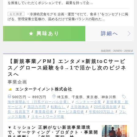
を推進していただくポジションです。 裁量を持って企…
・冷凍幼児食モグモ 企画・運営 “そだて、食卓！”をコンセプトに掲
会社概要
げる、管理栄養士監修の、温めるだけで栄養バランスの取れた…
興味あり
詳細へ
掲載期間
26/08/05～26/08/18
【新規事業／PM】エンタメ×新規toCサービ
ス／グロース経験を0→1で活かし次のビジネ
スへ
事業企画
エンターテイメント株式会社
500万円 ～ 899万円
埼玉県、千葉県、東京都、神奈川県
海外展開あり（日系グローバル企業）
ベンチャー企業
新規事業・新
サービス
英語力不問
転勤なし
土日祝休み
20代役員在籍
社
長・役員直下
事業責任者
サービス責任者
年収600万以上
フレ
ックス勤務
リモートワーク可能
▼ミッション 正解がない新規事業環境
で、マーケティング・プロダクト・事業開