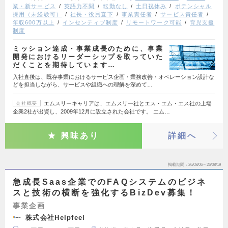
業・新サービス
英語力不問
転勤なし
土日祝休み
ポテンシャル
採用（未経験可）
社長・役員直下
事業責任者
サービス責任者
年収600万以上
インセンティブ制度
リモートワーク可能
育児支援
制度
ミッション達成・事業成長のために、事業
開発におけるリーダーシップを取っていた
だくことを期待しています…
入社直後は、既存事業におけるサービス企画・業務改善・オペレーション設計な
どを担当しながら、サービスや組織への理解を深めて…
エムスリーキャリアは、エムスリー社とエス・エム・エス社の上場
会社概要
企業2社が出資し、2009年12月に設立された会社です。 エム…
興味あり
詳細へ
掲載期間
26/08/06～26/08/19
急成長Saas企業でのFAQシステムのビジネ
スと技術の横断を強化するBizDev募集！
事業企画
株式会社Helpfeel