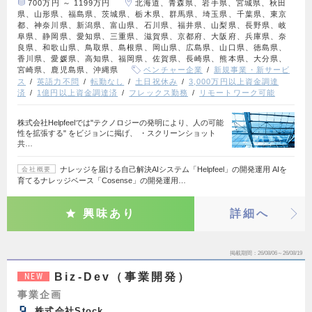
700万円 ～ 1199万円
北海道、青森県、岩手県、宮城県、秋田
県、山形県、福島県、茨城県、栃木県、群馬県、埼玉県、千葉県、東京
都、神奈川県、新潟県、富山県、石川県、福井県、山梨県、長野県、岐
阜県、静岡県、愛知県、三重県、滋賀県、京都府、大阪府、兵庫県、奈
良県、和歌山県、鳥取県、島根県、岡山県、広島県、山口県、徳島県、
香川県、愛媛県、高知県、福岡県、佐賀県、長崎県、熊本県、大分県、
宮崎県、鹿児島県、沖縄県
ベンチャー企業
新規事業・新サービ
ス
英語力不問
転勤なし
土日祝休み
3,000万円以上資金調達
済
1億円以上資金調達済
フレックス勤務
リモートワーク可能
株式会社Helpfeelでは"テクノロジーの発明により、人の可能
性を拡張する" をビジョンに掲げ、 ・スクリーンショット
共…
ナレッジを届ける自己解決AIシステム「Helpfeel」の開発運用 AIを
会社概要
育てるナレッジベース「Cosense」の開発運用…
興味あり
詳細へ
掲載期間
26/08/06～26/08/19
Biz-Dev（事業開発）
NEW
事業企画
株式会社Stock