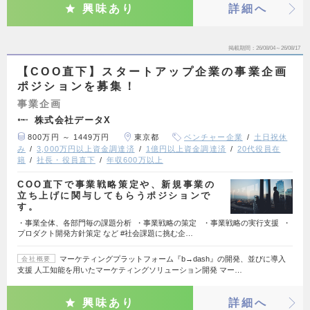
興味あり
詳細へ
掲載期間
26/08/04～26/08/17
【COO直下】スタートアップ企業の事業企画
ポジションを募集！
事業企画
株式会社データX
800万円 ～ 1449万円
東京都
ベンチャー企業
土日祝休
み
3,000万円以上資金調達済
1億円以上資金調達済
20代役員在
籍
社長・役員直下
年収600万以上
COO直下で事業戦略策定や、新規事業の
立ち上げに関与してもらうポジションで
す。
・事業全体、各部門毎の課題分析 ・事業戦略の策定 ・事業戦略の実行支援 ・
プロダクト開発方針策定 など #社会課題に挑む企…
マーケティングプラットフォーム『b→dash』の開発、並びに導入
会社概要
支援 人工知能を用いたマーケティングソリューション開発 マー…
興味あり
詳細へ