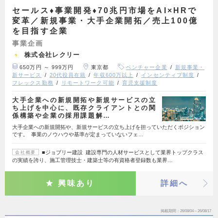
セールス♦事業開発♦70兆円市場をAI×HRで
変革／新規事業・大手企業開拓／売上100億
を目指す企業
事業企画
株式会社レクリー
650万円 ～ 999万円
東京都
ベンチャー企業
新規事業・
新サービス
20代役員在籍
年収600万以上
インセンティブ制度
フレックス勤務
リモートワーク可能
育児支援制度
大手企業への新規開拓や新規サービスの立
ち上げを中心に、既存クライアントとの関
係構築や企業の採用課題解…
大手企業への新規開拓や、新規サービスの立ち上げを担っていただくポジション
です。 事業のノウハウや基準が定まっていないフェ…
■ジョブリー建設 建設専門の人材サービスとして業界トップクラス
会社概要
の実績を誇り、施工管理技士・建築士等の有資格者登録数も業界…
興味あり
詳細へ
掲載期間
26/08/04～26/08/17