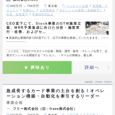
600万円 ～ 799万円
東京都
ベンチャー企業
管理職・マ
ネジャー
転勤なし
土日祝休み
ポテンシャル採用（未経験可）
社長・役員直下
年収600万以上
CEO直下にて、Stock事業のGTM施策立
案、MRR予算達成に向けた分析・施策実
行・改善、およびセ…
■ 具体的な業務内容 CEO直下にて、以下の業務を推進していただきます。 -------
------------------…
下記のプロダクトの企画・開発・運営・販売 ・ナレッジを育て、企
会社概要
業ポテンシャルを開放する「ナレカン」 ・チームの情報を、最も簡…
興味あり
詳細へ
掲載期間
26/08/06～26/08/19
急成長するカード事業の土台を創る！オペレ
ーション構築・自動化を牽引するリーダー
事業企画
フリー株式会社（旧：freee株式会社）