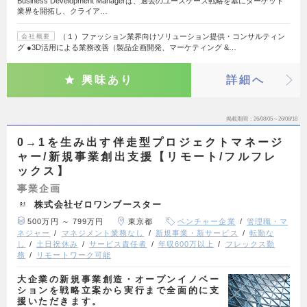
Business Development Managerは、過去のユースケース戦略を基にターゲット
業界を開拓し、クライア…
（１）ファッション業界向けソリューション提供・コンサルティン
会社概要
グ ●3D活用による業務改善（製品企画開発、マーケティング &…
興味あり
詳細へ
掲載期間
26/08/05～26/08/18
0→1を生み出す伴走型プロジェクトマネージ
ャー/新規事業創出支援【リモート/フルフレ
ックス】
事業企画
株式会社ゼロワンブースター
500万円 ～ 799万円
東京都
ベンチャー企業
管理職・マ
ネジャー
マネジメント業務なし
新規事業・新サービス
転勤な
し
土日祝休み
サービス責任者
年収600万以上
フレックス勤
務
リモートワーク可能
大企業の新規事業創造・オープンイノベー
ションを戦略立案から実行まで全面的に支
援いただきます。