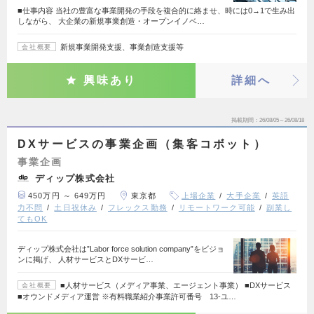
■仕事内容 当社の豊富な事業開発の手段を複合的に絡ませ、時には0→1で生み出
しながら、 大企業の新規事業創造・オープンイノベ…
新規事業開発支援、事業創造支援等
会社概要
興味あり
詳細へ
掲載期間
26/08/05～26/08/18
DXサービスの事業企画（集客コボット）
事業企画
ディップ株式会社
450万円 ～ 649万円
東京都
上場企業
大手企業
英語
力不問
土日祝休み
フレックス勤務
リモートワーク可能
副業し
てもOK
ディップ株式会社は”Labor force solution company”をビジョ
ンに掲げ、 人材サービスとDXサービ…
■人材サービス（メディア事業、エージェント事業） ■DXサービス
会社概要
■オウンドメディア運営 ※有料職業紹介事業許可番号 13-ユ…