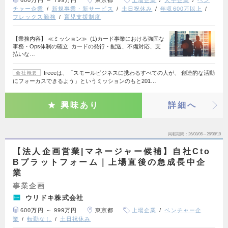
600万円 ～ 799万円
東京都
上場企業
大手企業
ベン
チャー企業
新規事業・新サービス
土日祝休み
年収600万以上
フレックス勤務
育児支援制度
【業務内容】 ≪ミッション≫ (1)カード事業における強固な
事務・Ops体制の確立 カードの発行・配送、不備対応、支
払いな…
freeeは、「スモールビジネスに携わるすべての人が、 創造的な活動
会社概要
にフォーカスできるよう」というミッションのもと201…
興味あり
詳細へ
掲載期間
26/08/06～26/08/19
【法人企画営業|マネージャー候補】自社Cto
Bプラットフォーム｜上場直後の急成長中企
業
事業企画
ウリドキ株式会社
600万円 ～ 999万円
東京都
上場企業
ベンチャー企
業
転勤なし
土日祝休み