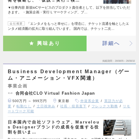
発を横断し、「仮説→実行→検…
▼仕事内容 新規toCサービスのプロダクト責任者として、以下を担当していただ
きます。 ・施策企画・実行 L マーケティング、プ…
「エンタメをもっと幸せに」を理念に、チケット流通を軸としたエ
会社概要
ンタメ経済圏の拡大に取り組んでいます。 国内では、チケット二次…
興味あり
詳細へ
掲載期間
26/08/05～26/08/18
Business Development Manager（ゲー
ム・アニメーション・VFX関連）
事業企画
合同会社CLO Virtual Fashion Japan
500万円 ～ 999万円
東京都
外資系企業
英語力が必
要
転勤なし
土日祝休み
社長・役員直下
フレックス勤務
リモ
ートワーク可能
日本国内で自社ソフトウェア、Marvelou
s Designerブランドの成長を促進する役
割を担いま…