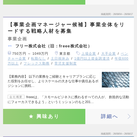
掲載期間
26/08/04～26/08/17
【事業企画マネージャー候補】事業全体をリ
ードする戦略人材を募集
事業企画
フリー株式会社（旧：freee株式会社）
750万円 ～ 1049万円
東京都
上場企業
大手企業
ベン
チャー企業
転勤なし
土日祝休み
1億円以上資金調達済
年収600
万以上
フレックス勤務
育児支援制度
【業務内容】 以下の業務をご経験とキャリアプランに応じ
た役割をお任せし、よりスケールの大きな仕事や責任あるポ
ジションに挑戦…
freeeは、「スモールビジネスに携わるすべての人が、 創造的な活動
会社概要
にフォーカスできるよう」というミッションのもと201…
興味あり
詳細へ
掲載期間
26/08/04～26/08/17