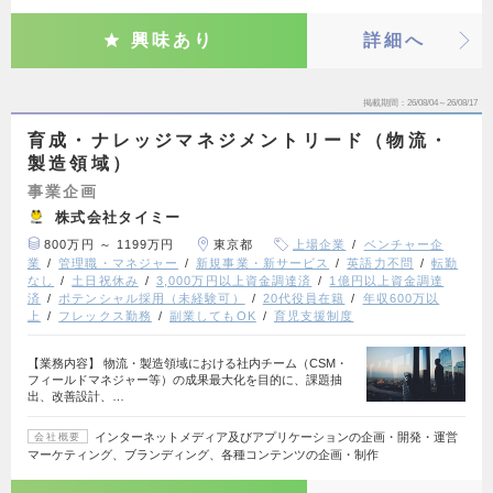
興味あり
詳細へ
掲載期間
26/08/04～26/08/17
育成・ナレッジマネジメントリード（物流・
製造領域）
事業企画
株式会社タイミー
800万円 ～ 1199万円
東京都
上場企業
ベンチャー企
業
管理職・マネジャー
新規事業・新サービス
英語力不問
転勤
なし
土日祝休み
3,000万円以上資金調達済
1億円以上資金調達
済
ポテンシャル採用（未経験可）
20代役員在籍
年収600万以
上
フレックス勤務
副業してもOK
育児支援制度
【業務内容】 物流・製造領域における社内チーム（CSM・
フィールドマネジャー等）の成果最大化を目的に、課題抽
出、改善設計、…
インターネットメディア及びアプリケーションの企画・開発・運営
会社概要
マーケティング、ブランディング、各種コンテンツの企画・制作