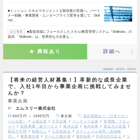
■ミッション スキルマネジメントを製造業の常識へ。パート
ナー戦略・事業開発・エンタープライズ変革を通じて、Skill
not…
■製造現場にフォーカスしたスキル/教育管理システム『Skillnote』の
会社概要
提供 「Skillnote」は、世界的な大企業も…
興味あり
詳細へ
掲載期間
26/08/06～26/08/19
【将来の経営人材募集！】革新的な成長企業
で、入社1年目から事業企画に挑戦してみませ
んか？
事業企画
エムスリー株式会社
600万円 ～ 1999万円
東京都
海外展開あり（日系グロー
バル企業）
上場企業
大手企業
ベンチャー企業
管理職・マネジ
ャー
新規事業・新サービス
海外出張
海外折衝
英語力が必要
英語力不問
転勤なし
土日祝休み
ポテンシャル採用（未経験
可）
事業責任者
サービス責任者
海外転勤
年収600万以上
リ