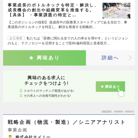
事業成長のボトルネックを特定・解決し、
成長機会の創出や組織変革を推進する。
【具体】 ・事業課題の特定と…
【このポジションの役割】 急成長中の医療系スタートアップである当社で、事
業成長のボトルネックを特定し、解決を推進する戦略的…
私たちは「医療に関わる全ての人の幸せを増やす」というビジョン
会社概要
のもと、テクノロジーを活用することで医科/歯科医院と患者双方…
興味あり
詳細へ
興味のある求人に
チェックをつけよう!
興味あり
スカウトのマッチング精度があがる!
その求人への合格可能性がわかる!
掲載期間
26/08/06～26/08/19
戦略企画（物流・製造）／シニアアナリスト
事業企画
株式会社タイミー