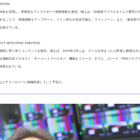
VATION:
の技術を活用し、革新的なライブスポーツ視聴体験を提供。例えば、3D技術でリアルタイムで選手の
することで、視聴体験をアップデート。ファン同士が交流可能な「ファンゾーン」など、“参加型”
を続けている。
ECT WITH FANS' EMOTION:
感情に寄り添うコンテンツを提供。例えば、2025年2月には、ゴールが決まったら即座に動画をX
狂連動広告プロダクト「モーメントブースター」機能をリリース。すでに、Jリーグ、FIFAクラブ
採用されている。
Iなどテクノロジーに積極投資していく予定だ。