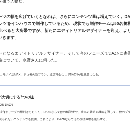
を担う人物だ。
ーツの幅を広げていくとなれば、さらにコンテンツ量は増えていく。DA
ンツをインハウスで制作しているため、現状でも制作チームは50名規
比べると大所帯ですが、新たにエディトリアルデザイナーを迎え、よ
いきます
」
ンとなるエディトリアルデザイナー、そして今のフェーズでDAZNに参
験について、水野さんに伺った。
ドコモポイ活MAX…ドコモの新プラン。追加料金なしでDAZNが見放題になる。
Nが大切にする3つの柱
 ON DAZN:
試合やリーグの権利はもちろん、DAZNならではの解説者や、独自の番組や機能を通して、他のプ
見られないコンテンツを提供。これにより、DAZNならではの視聴体験を創出する。