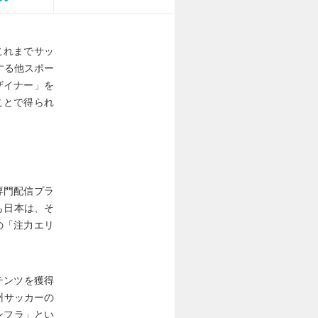
これまでサッ
する他スポー
ザイナー」を
ことで得られ
専門配信プラ
も日本は、そ
の「注力エリ
テンツを獲得
州サッカーの
ンフラ」とい