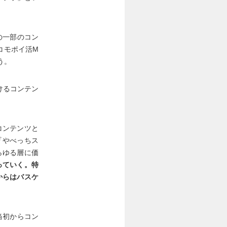
の一部のコン
コモポイ活M
う。
けるコンテン
コンテンツと
『やべっちス
らゆる層に価
っていく。特
からはバスケ
当初からコン