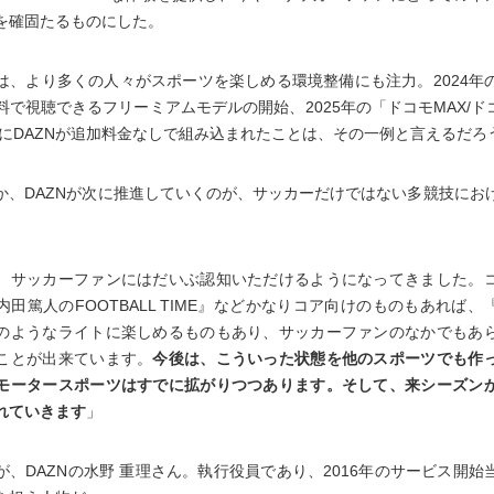
を確固たるものにした。
は、より多くの人々がスポーツを楽しめる環境整備にも注力。2024年
料で視聴できるフリーミアムモデルの開始、2025年の「ドコモMAX/ド
」にDAZNが追加料金なしで組み込まれたことは、その一例と言えるだろ
か、DAZNが次に推進していくのが、サッカーだけではない多競技にお
。
、サッカーファンにはだいぶ認知いただけるようになってきました。
内田篤人のFOOTBALL TIME』などかなりコア向けのものもあれば、
のようなライトに楽しめるものもあり、サッカーファンのなかでもあ
ことが出来ています。
今後は、こういった状態を他のスポーツでも作
モータースポーツはすでに拡がりつつあります。そして、来シーズン
れていきます
」
が、DAZNの水野 重理さん。執行役員であり、2016年のサービス開始