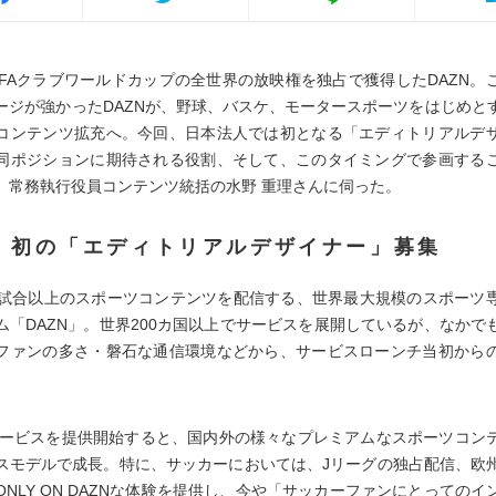
、FIFAクラブワールドカップの全世界の放映権を独占で獲得したDAZN。
ージが強かったDAZNが、野球、バスケ、モータースポーツをはじめと
コンテンツ拡充へ。今回、日本法人では初となる「エディトリアルデ
同ポジションに期待される役割、そして、このタイミングで参画する
。常務執行役員コンテンツ統括の水野 重理さんに伺った。
N、初の「エディトリアルデザイナー」募集
000試合以上のスポーツコンテンツを配信する、世界最大規模のスポーツ
ム「DAZN」。世界200カ国以上でサービスを展開しているが、なかで
ファンの多さ・磐石な通信環境などから、サービスローンチ当初から
にサービスを提供開始すると、国内外の様々なプレミアムなスポーツコン
スモデルで成長。特に、サッカーにおいては、Jリーグの独占配信、欧
ONLY ON DAZNな体験を提供し、今や「サッカーファンにとってのイ