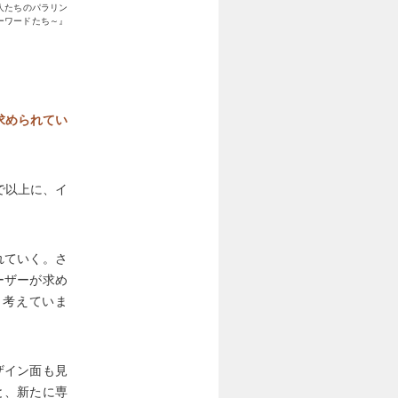
人たちのパラリン
ーワードたち～』
求められてい
で以上に、イ
れていく。さ
ーザーが求め
と考えていま
ザイン面も見
と、新たに専