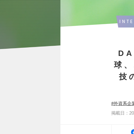
INT
D
球
技
外資系企
掲載日：2025