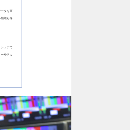
データを画
の機能も導
にシェアで
ワールドカ