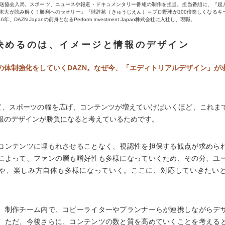
本放送協会入局。スポーツ、ニュースや報道・ドキュメンタリー番組の制作を担当。担当番組に、『超
為末大が読み解く！勝利へのセオリー』『球辞苑（きゅうじえん）～プロ野球が100倍楽しくなるキ
年、DAZN Japanの前身となるPerform Investment Japan株式会社に入社し、現職。
決めるのは、イメージと情報のデザイン
の体制強化をしていくDAZN。なぜ今、「エディトリアルデザイン」が
して、スポーツの幅を広げ、コンテンツが増えていけばいくほど、これま
報のデザインが勝負になると考えているためです。
コンテンツに埋もれさせることなく、視認性を担保する観点が求めら
によって、ファンの層も嗜好性も多様になっていくため、その分、ユ
や、楽しみ方自体も多様になっていく。ここに、対応していきたい
、制作チーム内で、コピーライターやプランナーらが連携しながらデ
。ただ、今後さらに、コンテンツの数と質を高めていくことを考える