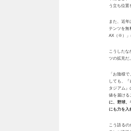
う立ち位置
また、近年
テンツを無
AX（※）
こうしたな
ツの拡充だ
「お陰様で
しても、『
タジアム』
値を届ける
に、野球、
にも力を入
こう語るの