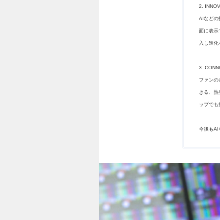
2. INNO
AIなど
面に表示
入し進化
3. CONN
ファンの
きる、熱
ップでも
今後もA