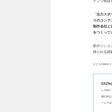
テンツ統括
「
注力スポ
りのコンテ
制作会社と
をつくって
初ポジショ
得られる経
※ドコモMAX/
DAZ
1. ONLY
独占的な
ームでは